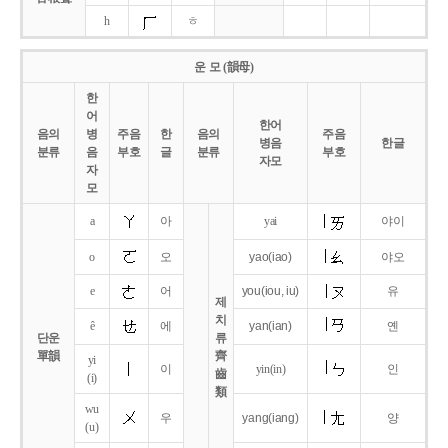
h
ㅎ
운 모 (韻母)
한
어
한어
음의
병
주음
한
음의
주음
병음
한글
분류
음
부호
글
분류
부호
자모
자
모
a
아
yai
야이
o
오
yao
(iao)
야오
e
어
you
(iou,
iu)
유
제
치
ê
에
yan
(ian)
옌
단운
류
單韻
齊
yi
이
yin(in)
인
齒
(i)
類
wu
우
yang
(iang)
양
(u)