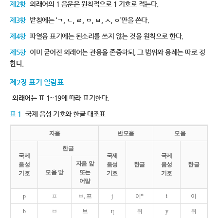
제2항
외래어의 1 음운은 원칙적으로 1 기호로 적는다.
제3항
받침에는 ‘ㄱ, ㄴ, ㄹ, ㅁ, ㅂ, ㅅ, ㅇ’만을 쓴다.
제4항
파열음 표기에는 된소리를 쓰지 않는 것을 원칙으로 한다.
제5항
이미 굳어진 외래어는 관용을 존중하되, 그 범위와 용례는 따로 정
한다.
제2장 표기 일람표
외래어는 표 1~19에 따라 표기한다.
표 1
국제 음성 기호와 한글 대조표
자음
반모음
모음
한글
국제
국제
국제
자음 앞
음성
음성
한글
음성
한글
모음 앞
또는
기호
기호
기호
어말
p
ㅍ
ㅂ, 프
j
이*
i
이
b
ㅂ
브
ɥ
위
y
위