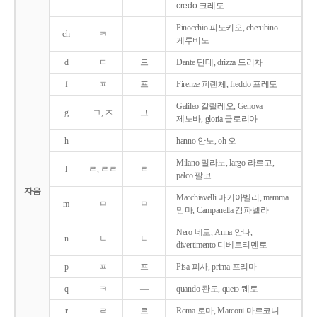
credo 크레도
Pinocchio 피노키오, cherubino
ch
ㅋ
―
케루비노
d
ㄷ
드
Dante 단테, drizza 드리차
f
ㅍ
프
Firenze 피렌체, freddo 프레도
Galileo 갈릴레오, Genova
g
ㄱ, ㅈ
그
제노바, gloria 글로리아
h
―
―
hanno 안노, oh 오
Milano 밀라노, largo 라르고,
l
ㄹ, ㄹㄹ
ㄹ
palco 팔코
자음
Macchiavelli 마키아벨리, mamma
m
ㅁ
ㅁ
맘마, Campanella 캄파넬라
Nero 네로, Anna 안나,
n
ㄴ
ㄴ
divertimento 디베르티멘토
p
ㅍ
프
Pisa 피사, prima 프리마
q
ㅋ
―
quando 콴도, queto 퀘토
r
ㄹ
르
Roma 로마, Marconi 마르코니