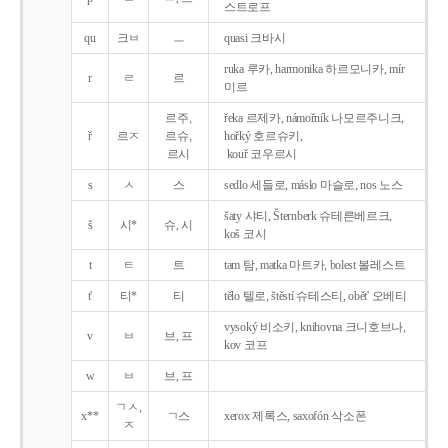
스트로프
qu
크ㅂ
ㅡ
quasi 크바시
ruka 루카, harmonika 하르모니카, mír
r
ㄹ
르
미르
르주,
řeka 르제카, námořník 나모르주니크,
ř
르ㅈ
르슈,
hořký 호르슈키,
르시
kouř 코우르시
s
ㅅ
스
sedlo 세들로, máslo 마슬로, nos 노스
šaty 샤티, Šternberk 슈테른베르크,
š
시*
슈, 시
koš 코시
t
ㅌ
트
tam 탐, matka 마트카, bolest 볼레스트
t'
티*
티
tělo 텔로, štěstí 슈테스티, obět' 오베티
vysoký 비소키, knihovna 크니호브나,
v
ㅂ
브, 프
kov 코프
w
ㅂ
브, 프
ㄱㅅ,
x**
ㄱ스
xerox 제록스, saxofón 삭소폰
ㅈ