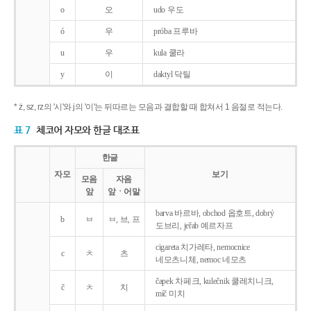
o
오
udo 우도
ó
우
próba 프루바
u
우
kula 쿨라
y
이
daktyl 닥틸
* ż, sz, rz의 '시'와 j의 '이'는 뒤따르는 모음과 결합할 때 합쳐서 1 음절로 적는다.
표 7
체코어 자모와 한글 대조표
한글
자모
보기
모음
자음
앞
앞ㆍ어말
barva 바르바, obchod 옵호트, dobrý
b
ㅂ
ㅂ, 브, 프
도브리, jeřab 예르자프
cigareta 치가레타, nemocnice
c
ㅊ
츠
네모츠니체, nemoc 네모츠
čapek 차페크, kulečnik 쿨레치니크,
č
ㅊ
치
míč 미치