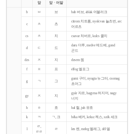
앞
앞ㆍ어말
b
ㅂ
브
bab 버브, ablak 어블러크
citrom 치트롬, nyolcvan 뇰츠번, arc
c
ㅊ
츠
어르츠
cs
ㅊ
치
csavar 처버르, kulcs 쿨치
daru 더루, medve 메드베, gond
d
ㄷ
드
곤드
dzs
ㅈ
지
dzsem 젬
f
ㅍ
프
elfog 엘포그
gumi 구미, nyugta 뉴그터, csomag
g
ㄱ
그
초머그
gyár 자르, hagyma 허지머, nagy
gy
ㅈ
지
너지
h
ㅎ
흐
hal 헐, juh 유흐
k
ㅋ
ㄱ, 크
béka 베커, keksz 켁스, szék 세크
ㄹ,
l
ㄹ
len 렌, meleg 멜레그, dél 델
ㄹㄹ