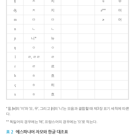
ʧ
ㅊ
치
u
우
ʤ
ㅈ
지
ə**
어
m
ㅁ
ㅁ
ɚ
어
n
ㄴ
ㄴ
ɲ
니*
뉴
ŋ
ㅇ
ㅇ
l
ㄹ, ㄹㄹ
ㄹ
r
ㄹ
르
h
ㅎ
흐
ç
ㅎ
히
x
ㅎ
흐
* [j], [w]의 '이'와 '오, 우', 그리고 [ɲ]의 '니'는 모음과 결합할 때 제3장 표기 세칙에 따른
다.
** 독일어의 경우에는 '에', 프랑스어의 경우에는 '으'로 적는다.
표 2
에스파냐어 자모와 한글 대조표