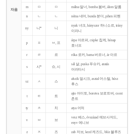
m
ㅁ
ㅁ
málna 말너, bomba 봄버, álom 알롬
자음
n
ㄴ
ㄴ
néma 네머, bunda 분더, pihen 피헨
nyak 녀크, hányszor 하니소르, irány
ny
니*
니
이라니
árpa 아르퍼, csipke 칩케, hónap
p
ㅍ
ㅂ, 프
호너프
r
ㄹ
르
róka 로커, barna 버르너, ár 아르
sál 샬, puska 푸슈카, aratás
s
시*
슈, 시
어러타시
alszik 얼시크, asztal 어스털, húsz
sz
ㅅ
스
후스
ajto 어이토, borotva 보로트버, csont
t
ㅌ
트
촌트
ty
ㅊ
치
atya 어처
vesz 베스, évszázad 에브사저드,
v
ㅂ
브
enyv 에니브
z
ㅈ
즈
zab 저브, kezd 케즈드, blúz 블루즈