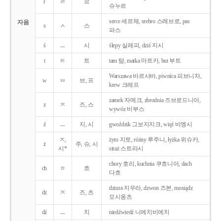
r
ㄹ
르
슈누르
serce 세르체, srebro 스레브로, pas
자음
s
ㅅ
스
파스
ś
ㅡ
시
ślepy 실레피, dziś 지시
t
ㅌ
트
tam 탐, matka 마트카, but 부트
Warszawa 바르샤바, piwnica 피브니차,
w
ㅂ
브, 프
krew 크레프
zamek 자메크, zbrodnia 즈브로드니아,
z
ㅈ
즈, 스
wywóz 비부스
ź
ㅡ
지, 시
gwoździk 그보지지크, więź 비엥시
ㅈ,
żyto 지토, różny 루주니, łyżka 위슈카,
ż
주, 슈, 시
시*
straż 스트라시
chory 호리, kuchnia 쿠흐니아, dach
ch
ㅎ
흐
다흐
dziura 지우라, dzwon 즈본, mosiądz
dz
ㅈ
즈, 츠
모시옹츠
dź
ㅡ
치
niedźwiedź 니에치비에치