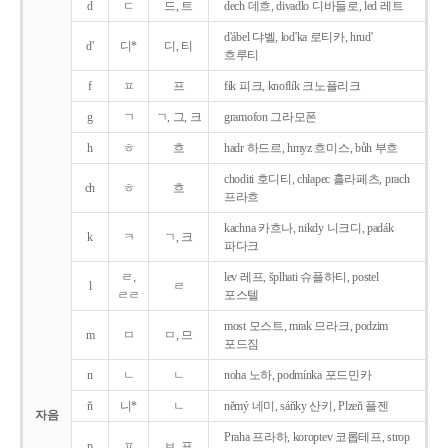
d
ㄷ
드, 트
dech 데흐, divadlo 디바들로, led 레트
d'ábel 댜벨, lod'ka 로티카, hrud'
d'
디*
디, 티
흐루티
f
ㅍ
프
fík 피크, knoflík 크노플리크
g
ㄱ
ㄱ, 그, 크
gramofon 그라모폰
h
ㅎ
흐
hadr 하드르, hmyz 흐미스, bůh 부흐
choditi 호디티, chlapec 흘라페츠, prach
ch
ㅎ
흐
프라흐
kachna 카흐나, nikdy 니크디, padák
k
ㅋ
ㄱ, 크
파다크
ㄹ,
lev 레프, šplhati 슈플하티, postel
l
ㄹ
ㄹㄹ
포스텔
most 모스트, mrak 므라크, podzim
m
ㅁ
ㅁ, 므
포드짐
n
ㄴ
ㄴ
noha 노하, podmínka 포드민카
ň
니*
ㄴ
němý 네미, sáňky 산키, Plzeň 플젠
자음
Praha 프라하, koroptev 코롭테프, strop
p
ㅍ
ㅂ, 프