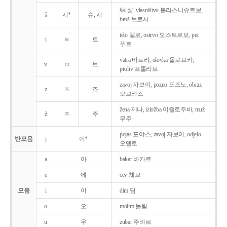
šal 샬, vlasništvo 블라스니슈트보,
š
시*
슈, 시
broš 브로시
telo 텔로, ostrvo 오스트르보, put
t
ㅌ
트
푸트
vatra 바트라, olovka 올로브카,
v
ㅂ
브
proliv 프롤리브
zavoj 자보이, pozno 포즈노, obraz
z
ㅈ
즈
오브라즈
žena 제나, izložba 이즐로주바, muž
ž
ㅈ
주
무주
pojas 포야스, zavoj 자보이, odjelo
반모음
j
이*
오델로
a
아
bakar 바카르
e
에
cev 체브
모음
i
이
dim 딤
o
오
molim 몰림
u
우
zubar 주바르