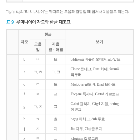
* lj, nj, š, j의 '리, 니, 시, 이'는 뒤따르는 모음과 결합할 때 합쳐서 1 음절로 적는다.
표 9
루마니아어 자모와 한글 대조표
한글
자모
보기
모음
자음
앞
앞ㆍ어말
b
ㅂ
브
bibliotecǎ 비블리오테커, alb 알브
Cîntec 큰테크, Cine 치네, facturǎ
c
ㅋ, ㅊ
ㄱ, 크
팍투러
d
ㄷ
드
Moldova 몰도바, Brad 브라드
f
ㅍ
프
Focşani 폭샤니, Cartof 카르토프
Galaţi 갈라치, Gigel 지젤, hering
g
ㄱ, ㅈ
그
헤린그
h
ㅎ
흐
haţeg 하체그, duh 두흐
j
ㅈ
지
Jiu 지우, Cluj 클루지
k
ㅋ
ㅡ
kilogram 킬로그람