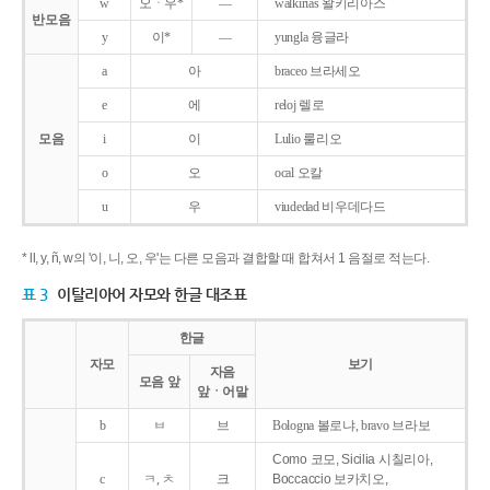
w
오ㆍ우*
―
walkirias 왈키리아스
반모음
y
이*
―
yungla 융글라
a
아
braceo 브라세오
e
에
reloj 렐로
모음
i
이
Lulio 룰리오
o
오
ocal 오칼
u
우
viudedad 비우데다드
* ll, y, ñ, w의 '이, 니, 오, 우'는 다른 모음과 결합할 때 합쳐서 1 음절로 적는다.
표 3
이탈리아어 자모와 한글 대조표
한글
자모
보기
자음
모음 앞
앞ㆍ어말
b
ㅂ
브
Bologna 볼로냐, bravo 브라보
Como 코모, Sicilia 시칠리아,
c
ㅋ, ㅊ
크
Boccaccio 보카치오,