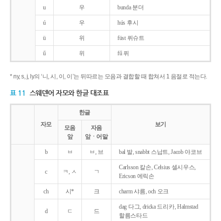
u
우
bunda 분더
ú
우
hús 후시
ü
위
füst 퓌슈트
ű
위
fű 퓌
* ny, s, j, ly의 ‘니, 시, 이, 이’는 뒤따르는 모음과 결합할 때 합쳐서 1 음절로 적는다.
표 11
스웨덴어 자모와 한글 대조표
한글
자모
보기
모음
자음
앞
앞ㆍ어말
b
ㅂ
ㅂ, 브
bal 발, snabbt 스납트, Jacob 야코브
Carlsson 칼손, Celsius 셀시우스,
c
ㅋ, ㅅ
ㄱ
Ericson 에릭손
ch
시*
크
charm 샤름, och 오크
dag 다그, dricka 드리카, Halmstad
d
ㄷ
드
할름스타드