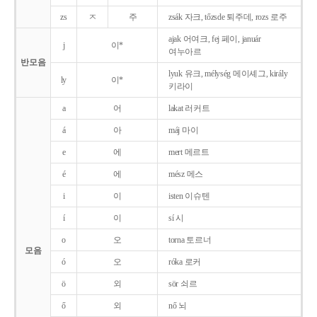
zs
ㅈ
주
zsák 자크, tőzsde 퇴주데, rozs 로주
ajak 어여크, fej 페이, január
j
이*
여누아르
반모음
lyuk 유크, mélység 메이셰그, király
ly
이*
키라이
a
어
lakat 러커트
á
아
máj 마이
e
에
mert 메르트
é
에
mész 메스
i
이
isten 이슈텐
í
이
sí 시
o
오
torna 토르너
모음
ó
오
róka 로커
ö
외
sör 쇠르
ő
외
nő 뇌