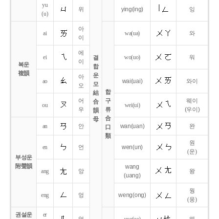
yu
위
ying
(ing)
잉
(u)
아
ai
wa
(ua)
와
이
에
ei
wo
(uo)
워
결
이
복운
합
複韻
운
아
ao
wai
(uai)
와이
모
오
합
結
어
구
웨이
合
ou
wei
(ui)
우
류
(우이)
韻
合
母
an
안
wan
(uan)
완
口
類
원
en
언
wen
(un)
(운)
부성운
附聲韻
wang
ang
앙
왕
(uang)
웡
eng
엉
weng
(ong)
(웅)
권설운
er