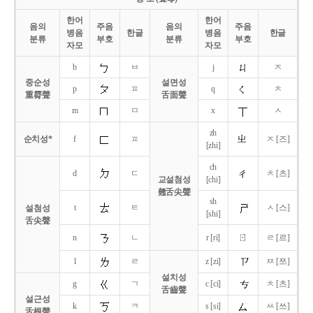
한어
한어
음의
주음
음의
주음
병음
한글
병음
한글
분류
부호
분류
부호
자모
자모
b
ㅂ
j
ㅈ
중순성
설면성
p
ㅍ
q
ㅊ
重脣聲
舌面聲
m
ㅁ
x
ㅅ
zh
순치성*
f
ㅍ
ㅈ [즈]
[zhi]
ch
d
ㄷ
ㅊ [츠]
교설첨성
[chi]
翹舌尖聲
sh
t
ㅌ
ㅅ [스]
설첨성
[shi]
舌尖聲
ㄖ
n
ㄴ
r [ri]
ㄹ [르]
l
ㄹ
z [zi]
ㅉ [쯔]
설치성
g
ㄱ
c [ci]
ㅊ [츠]
舌齒聲
설근성
k
ㅋ
s [si]
ㅆ [쓰]
舌根聲