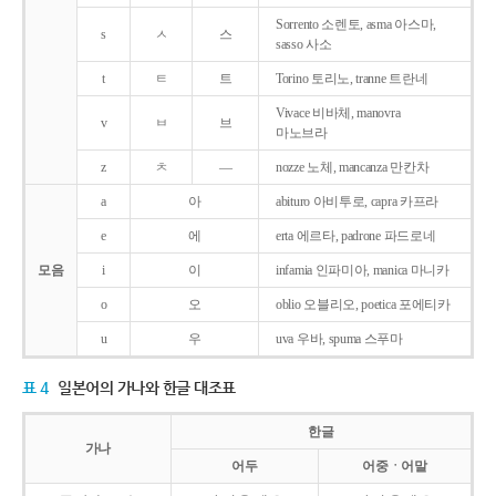
Sorrento 소렌토, asma 아스마,
s
ㅅ
스
sasso 사소
t
ㅌ
트
Torino 토리노, tranne 트란네
Vivace 비바체, manovra
v
ㅂ
브
마노브라
z
ㅊ
―
nozze 노체, mancanza 만칸차
a
아
abituro 아비투로, capra 카프라
e
에
erta 에르타, padrone 파드로네
모음
i
이
infamia 인파미아, manica 마니카
o
오
oblio 오블리오, poetica 포에티카
u
우
uva 우바, spuma 스푸마
표 4
일본어의 가나와 한글 대조표
한글
가나
어두
어중ㆍ어말