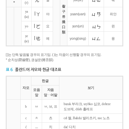
얼
yue
(ue)
웨
*
(r)
촬
ya
구
야
yuan
(uan)
위안
(ia)
류
撮
yo
요
yun
(un)
윈
口
類
ye
예
yong
(iong)
융
(ie)
[ ]는 단독 발음될 경우의 표기임. ( )는 자음이 선행할 경우의 표기임.
* 순치성(脣齒聲), 권설운(捲舌韻).
표 6
폴란드어 자모와 한글 대조표
한글
자모
보기
모음
자음
앞
앞ㆍ어말
burak 부라크, szybko 십코, dobrze
b
ㅂ
ㅂ, 브, 프
도브제, chleb 흘레프
c
ㅊ
츠
cel 첼, Balicki 발리츠키, noc 노츠
ć
ㅡ
치
dać 다치