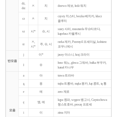
dż,
ㅈ
치
drzewo 제보, łodż 워치
drz
czysty 치스티, beczka 베치카, klucz
cz
ㅊ
치
클루치
szary 샤리, musztarda 무슈타르다,
sz
시*
슈, 시
kapelusz 카펠루시
ㅈ,
rzeka 제카, Przemyśl 프셰미실, kołnierz
rz
주, 슈, 시
시*
코우니에시
j
이*
jasny 야스니, kraj 크라이
반모음
łono 워노, głowa 그워바, bułka 부우카,
ł
우
kanał 카나우
a
아
trawa 트라바
ą̨
옹
trąba 트롱바, mąka 몽카, kąt 콩트, tą 통
e
에
zero 제로
kępa 켕파, węgorz 벵고시, Częstochowa
ę
엥, 에
쳉스토호바, proszę 프로셰
모음
i
이
zima 지마