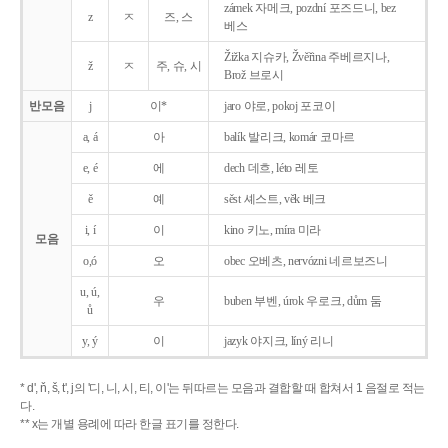
zámek 자메크, pozdní 포즈드니, bez
z
ㅈ
즈, 스
베스
Žižka 지슈카, Žvěřina 주베르지나,
ž
ㅈ
주, 슈, 시
Brož 브로시
반모음
j
이*
jaro 야로, pokoj 포코이
a, á
아
balík 발리크, komár 코마르
e, é
에
dech 데흐, léto 레토
ě
예
sěst 셰스트, věk 베크
i, í
이
kino 키노, míra 미라
모음
o,ó
오
obec 오베츠, nervózni 네르보즈니
u, ú,
우
buben 부벤, úrok 우로크, dům 둠
ů
y, ý
이
jazyk
야지크, líný 리니
* d', ň, š, t', j의 '디, 니, 시, 티, 이'는 뒤따르는 모음과 결합할 때 합쳐서 1 음절로 적는
다.
** x는 개별 용례에 따라 한글 표기를 정한다.