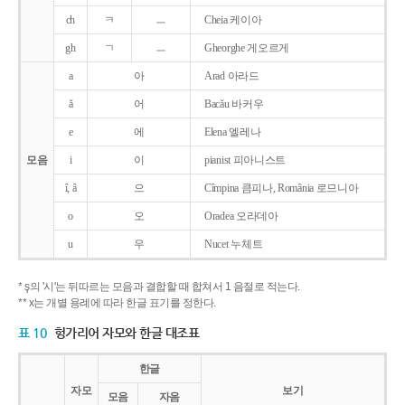
ch
ㅋ
ㅡ
Cheia 케이아
gh
ㄱ
ㅡ
Gheorghe 게오르게
a
아
Arad 아라드
ǎ
어
Bacǎu 바커우
e
에
Elena 엘레나
모음
i
이
pianist 피아니스트
î, â
으
Cîmpina 큼피나, România 로므니아
o
오
Oradea 오라데아
u
우
Nucet 누체트
* ş의 '시'는 뒤따르는 모음과 결합할 때 합쳐서 1 음절로 적는다.
** x는 개별 용례에 따라 한글 표기를 정한다.
표 10
헝가리어 자모와 한글 대조표
한글
자모
보기
모음
자음