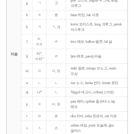
gost 고스트, dugme 두그메, krug
g
ㄱ
그
크루그
h
ㅎ
흐
hitan 히탄, šah 샤흐
korist 코리스트, krug 크루그, jastuk
k
ㅋ
ㄱ, 크
야스투크
ㄹ,
l
ㄹ
levo 레보, balkon 발콘, šal 샬
ㄹㄹ
리*,
자음
lj
ㄹ
ljeto 레토, pasulj 파술
ㄹ리*
malo 말로, mnogo 므노고, osam
m
ㅁ
ㅁ, 므
오삼
n
ㄴ
ㄴ
nos 노스, banka 반카, loman 로만
nj
니*
ㄴ
Njegoš 녜고시, svibanj 스비반
peta 페타, opština 옵슈티나, lep
p
ㅍ
ㅂ, 프
레프
r
ㄹ
르
riba 리바, torba 토르바, mir 미르
sedam 세담, posle 포슬레, glas
s
ㅅ
스
글라스