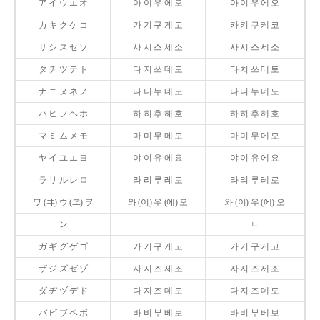
ア イ ウ エ オ
아 이 우 에 오
아 이 우 에 오
カ キ ク ケ コ
가 기 구 게 고
카 키 쿠 케 코
サ シ ス セ ソ
사 시 스 세 소
사 시 스 세 소
タ チ ツ テ ト
다 지 쓰 데 도
타 치 쓰 테 토
ナ ニ ヌ ネ ノ
나 니 누 네 노
나 니 누 네 노
ハ ヒ フ ヘ ホ
하 히 후 헤 호
하 히 후 헤 호
マ ミ ム メ モ
마 미 무 메 모
마 미 무 메 모
ヤ イ ユ エ ヨ
야 이 유 에 요
야 이 유 에 요
ラ リ ル レ ロ
라 리 루 레 로
라 리 루 레 로
ワ (ヰ) ウ (ヱ) ヲ
와 (이) 우 (에) 오
와 (이) 우 (에) 오
ン
ㄴ
ガ ギ グ ゲ ゴ
가 기 구 게 고
가 기 구 게 고
ザ ジ ズ ゼ ゾ
자 지 즈 제 조
자 지 즈 제 조
ダ ヂ ヅ デ ド
다 지 즈 데 도
다 지 즈 데 도
バ ビ ブ ベ ボ
바 비 부 베 보
바 비 부 베 보