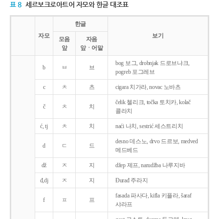
표 8
세르보크로아트어 자모와 한글 대조표
한글
자모
보기
모음
자음
앞
앞ㆍ어말
bog 보그, drobnjak 드로브냐크,
b
ㅂ
브
pogreb 포그레브
c
ㅊ
츠
cigara 치가라, novac 노바츠
čelik 첼리크, točka 토치카, kolač
č
ㅊ
치
콜라치
ć, tj
ㅊ
치
naći 나치, sestrić 세스트리치
desno 데스노, drvo 드르보, medved
d
ㄷ
드
메드베드
dž
ㅈ
지
džep 제프, narudžba 나루지바
đ,dj
ㅈ
지
Ðurađ 주라지
fasada 파사다, kifla 키플라, šaraf
f
ㅍ
프
샤라프