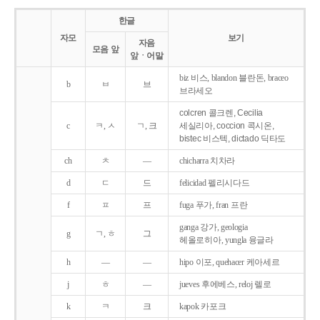
한글
자모
보기
자음
모음 앞
앞ㆍ어말
biz 비스, blandon 블란돈, braceo
b
ㅂ
브
브라세오
colcren 콜크렌, Cecilia
c
ㅋ, ㅅ
ㄱ, 크
세실리아, coccion 콕시온,
bistec 비스텍, dictado 딕타도
ch
ㅊ
―
chicharra 치차라
d
ㄷ
드
felicidad 펠리시다드
f
ㅍ
프
fuga 푸가, fran 프란
ganga 강가, geologia
g
ㄱ, ㅎ
그
헤올로히아, yungla 융글라
h
―
―
hipo 이포, quehacer 케아세르
j
ㅎ
―
jueves 후에베스, reloj 렐로
k
ㅋ
크
kapok 카포크