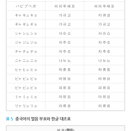
パ ピ プ ペ ポ
파 피 푸 페 포
파 피 푸 페 포
キャ キュ キョ
갸 규 교
캬 큐 쿄
ギャ ギュ ギョ
갸 규 교
갸 규 교
シャ シュ ショ
샤 슈 쇼
샤 슈 쇼
ジャ ジュ ジョ
자 주 조
자 주 조
チャ チュ チョ
자 주 조
차 추 초
ニャ ニュ ニョ
냐 뉴 뇨
냐 뉴 뇨
ヒャ ヒュ ヒョ
햐 휴 효
햐 휴 효
ビャ ビュ ビョ
뱌 뷰 뵤
뱌 뷰 뵤
ピャ ピュ ピョ
퍄 퓨 표
퍄 퓨 표
ミャ ミュ ミョ
먀 뮤 묘
먀 뮤 묘
リャ リュ リョ
랴 류 료
랴 류 료
표 5
중국어의 발음 부호와 한글 대조표
성 모 (聲母)