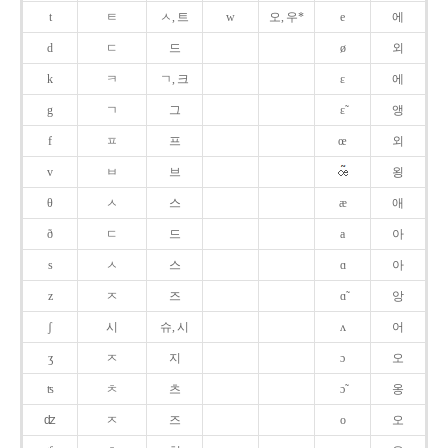
t
ㅌ
ㅅ, 트
w
오, 우*
e
에
d
ㄷ
드
ø
외
k
ㅋ
ㄱ, 크
ɛ
에
g
ㄱ
그
ɛ̃
앵
f
ㅍ
프
œ
외
v
ㅂ
브
욍
θ
ㅅ
스
æ
애
ð
ㄷ
드
a
아
s
ㅅ
스
ɑ
아
z
ㅈ
즈
ɑ̃
앙
ʃ
시
슈, 시
ʌ
어
ʒ
ㅈ
지
ɔ
오
ʦ
ㅊ
츠
ɔ̃
옹
ʣ
ㅈ
즈
o
오