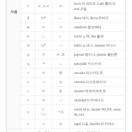
lacrar 라크라르, Lulio 룰리오,
l
ㄹ, ㄹㄹ
ㄹ
ocal 오칼
자음
ll
이*
―
llama 야마, lluvia 유비아
m
ㅁ
ㅁ
membrete 멤브레테
n
ㄴ
ㄴ
noche 노체, flan 플란
ñ
니*
―
ñoñez 뇨녜스, mañana 마냐나
p
ㅍ
ㅂ, 프
pepsina 펩시나, plantón 플란톤
q
ㅋ
―
quisquilla 키스키야
r
ㄹ
르
rascador 라스카도르
s
ㅅ
스
sastreria 사스트레리아
t
ㅌ
트
tetraetro 테트라에트로
v
ㅂ
―
viudedad 비우데다드
ㅅ,
xenón 세논, laxante 락산테, yuxta
x
ㄱ스
ㄱㅅ
육스타
z
ㅅ
스
zagal 사갈, liquidez 리키데스