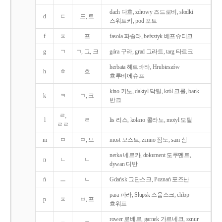
dach 다흐, zdrowy 즈드로비, słodki
d
ㄷ
드, 트
스워트키, pod 포트
f
ㅍ
프
fasola 파솔라, befsztyk 베프슈티크
g
ㄱ
ㄱ, 그, 크
góra 구라, grad 그라트, targ 타르크
herbata 헤르바타, Hrubieszów
h
ㅎ
흐
흐루비에슈프
kino 키노, daktyl 닥틸, król 크룰, bank
k
ㅋ
ㄱ, 크
반크
ㄹ,
l
ㄹ
lis 리스, kolano 콜라노, motyl 모틸
ㄹㄹ
m
ㅁ
ㅁ, 므
most 모스트, zimno 짐노, sam 삼
nerka 네르카, dokument 도쿠멘트,
n
ㄴ
ㄴ
dywan 디반
ń
ㅡ
ㄴ
Gdańsk 그단스크, Poznań 포즈난
para 파라, Słupsk 스웁스크, chłop
p
ㅍ
ㅂ, 프
흐워프
rower 로베르, garnek 가르네크, sznur