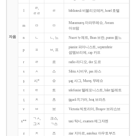
ㄹ,
l
ㄹ
bibliotecǎ 비블리오테커, hotel 호텔
ㄹㄹ
Maramureş 마라무레슈, Avram
m
ㅁ
ㅁ
아브람
자음
n
ㄴ
ㄴ, 느
Nucet 누체트, Bran 브란, pumn 품느
pianist 피아니스트, septembrie
p
ㅍ
ㅂ, 프
셉템브리에, cap 카프
r
ㄹ
르
radio 라디오, dor 도르
s
ㅅ
스
Sibiu 시비우, pas 파스
ş
시*
슈
şag 샤그, Mureş 무레슈
t
ㅌ
트
telefonist 텔레포니스트, bilet 빌레트
ţ
ㅊ
츠
ţigarǎ 치가러, braţ 브라츠
v
ㅂ
브
Victoria 빅토리아, Braşov 브라쇼브
ㄱㅅ,
크스,
x**
taxi 탁시, examen 에그자멘
그ㅈ
ㄱ스
z
ㅈ
즈
ziar 지아르, autobuz 아우토부즈