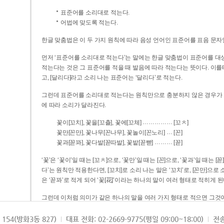
표준어를 소리대로 적는다.
어법에 맞도록 적는다.
한글 맞춤법은 이 두 가지 원칙에 따라 음성 언어인 표준어를 표음 문자
먼저 ‘표준어를 소리대로 적는다’는 말에는 한글 맞춤법이 표준어를 대상
적는다는 것은 그 표준어를 적을 때 발음에 따라 적는다는 뜻이다. 이를테면 [나무]라고 소리 나는 표준어는 ‘나무’로 적
고, [달리다]라고 소리 나는 표준어는 ‘달리다’로 적는다.
그런데 표준어를 소리대로 적는다는 원칙만으로 충분하지 않은 경우가 있다
에 따라 소리가 달라진다.
……………
꽃이[꼬치], 꽃을[꼬츨], 꽃에[꼬체]
[꼬ㅊ]
…
꽃만[꼰만], 꽃나무[꼰나무], 꽃놀이[꼰노리]
[꼰]
………
꽃과[꼳꽈], 꽃다발[꼳따발], 꽃밭[꼳빧]
[꼳]
‘꽃’은 ‘꽃이’일 때는 [꼬ㅊ]으로, ‘꽃만’일 때는 [꼰]으로, ‘꽃과’일 때는
다’는 원칙만 적용한다면, [꼬치]로 소리 나는 말은 ‘꼬치’로, [꼰만]으로 소리 나는 말은 ‘꼰만’으로, [꼳꽈]로 소리 나는 말
은 ‘꼳꽈’로 적게 되어 ‘꽃[花]’이라는 하나의 말이 여러 형태로 적히게 된
그런데 이처럼 의미가 같은 하나의 말을 여러 가지 형태로 적으면 그것이
은 하나의 말은 형태를 하나로 고정하여 일관되게 적어야 의미를 파악하기가 
되게 적는 것이 의미를 파악하는 데 효과적이다.
154(방화3동 827)
대표 전화: 02-2669-9775(평일 09:00~18:00)
전송