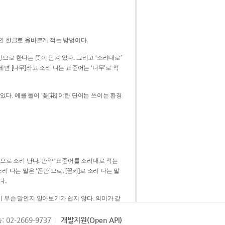
인 한글로 올바르게 적는 방법이다.
으로 한다는 뜻이 담겨 있다. 그리고 ‘소리대로’
. 예를 들어 ‘꽃[花]’이란 단어는 쓰이는 환경
 [꼳]으로 소리 난다. 만약 ‘표준어를 소리대로 적는
다.
 무슨 말인지 알아보기가 쉽지 않다. 의미가 같
쉽다. 즉 ‘꽃, 꼰, 꼳’보다는 ‘꽃’ 하나로 일관
: 02-2669-9737
개발지원(Open API)