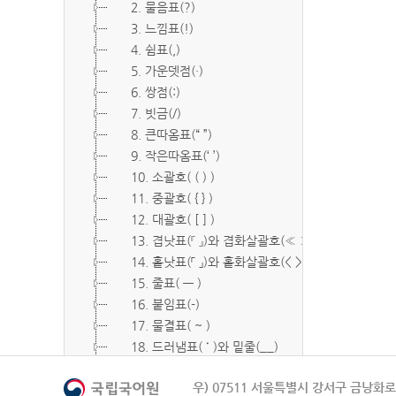
2. 물음표(?)
3. 느낌표(!)
4. 쉼표(,)
5. 가운뎃점(·)
6. 쌍점(:)
7. 빗금(/)
8. 큰따옴표(“ ”)
9. 작은따옴표(‘ ’)
10. 소괄호( ( ) )
11. 중괄호( { } )
12. 대괄호( [ ] )
13. 겹낫표(『 』)와 겹화살괄호(≪ ≫)
14. 홑낫표(「 」)와 홑화살괄호(< >)
15. 줄표( ― )
16. 붙임표(-)
17. 물결표( ~ )
18. 드러냄표( ˙ )와 밑줄(__)
19. 숨김표( O, X )
우) 07511 서울특별시 강서구 금낭화로 
20. 빠짐표( □ )