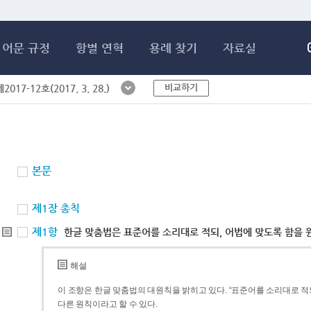
메인콘텐츠 바로가기
어문 규정
항별 연혁
용례 찾기
자료실
비교하기
017-12호(2017. 3. 28.)
본문
제1장 총칙
제1항
한글 맞춤법은 표준어를 소리대로 적되, 어법에 맞도록 함을 
해설
이 조항은 한글 맞춤법의 대원칙을 밝히고 있다. “표준어를 소리대로 적되
다른 원칙이라고 할 수 있다.