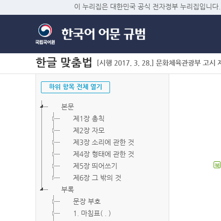
이 누리집은 대한민국 공식 전자정부 누리집입니다.
한글 맞춤법
[시행 2017. 3. 28.] 문화체육관광부 고시 제2
하위 항목 전체 열기
본문
제1장 총칙
제2장 자모
제3장 소리에 관한 것
제4장 형태에 관한 것
제5장 띄어쓰기
북
제6장 그 밖의 것
부록
문장 부호
1. 마침표( . )