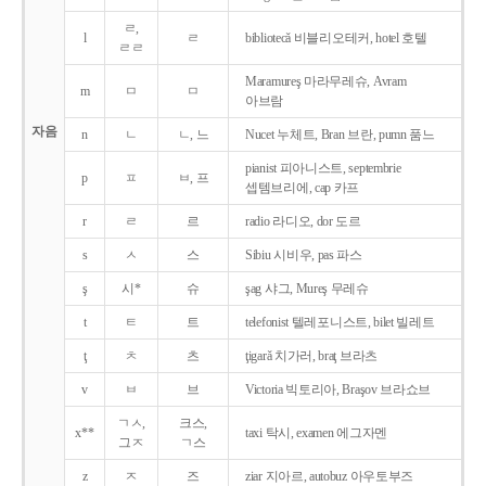
ㄹ,
l
ㄹ
bibliotecǎ 비블리오테커, hotel 호텔
ㄹㄹ
Maramureş 마라무레슈, Avram
m
ㅁ
ㅁ
아브람
자음
n
ㄴ
ㄴ, 느
Nucet 누체트, Bran 브란, pumn 품느
pianist 피아니스트, septembrie
p
ㅍ
ㅂ, 프
셉템브리에, cap 카프
r
ㄹ
르
radio 라디오, dor 도르
s
ㅅ
스
Sibiu 시비우, pas 파스
ş
시*
슈
şag 샤그, Mureş 무레슈
t
ㅌ
트
telefonist 텔레포니스트, bilet 빌레트
ţ
ㅊ
츠
ţigarǎ 치가러, braţ 브라츠
v
ㅂ
브
Victoria 빅토리아, Braşov 브라쇼브
ㄱㅅ,
크스,
x**
taxi 탁시, examen 에그자멘
그ㅈ
ㄱ스
z
ㅈ
즈
ziar 지아르, autobuz 아우토부즈