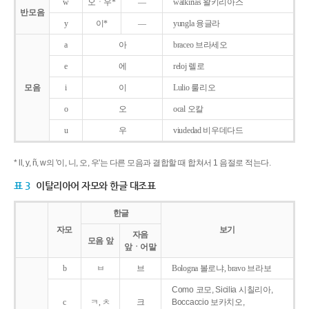
w
오ㆍ우*
―
walkirias 왈키리아스
반모음
y
이*
―
yungla 융글라
a
아
braceo 브라세오
e
에
reloj 렐로
모음
i
이
Lulio 룰리오
o
오
ocal 오칼
u
우
viudedad 비우데다드
* ll, y, ñ, w의 '이, 니, 오, 우'는 다른 모음과 결합할 때 합쳐서 1 음절로 적는다.
표 3
이탈리아어 자모와 한글 대조표
한글
자모
보기
자음
모음 앞
앞ㆍ어말
b
ㅂ
브
Bologna 볼로냐, bravo 브라보
Como 코모, Sicilia 시칠리아,
c
ㅋ, ㅊ
크
Boccaccio 보카치오,