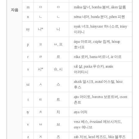
m
ㅁ
ㅁ
málna 말너, bomba 봄버, álom 알롬
자음
n
ㄴ
ㄴ
néma 네머, bunda 분더, pihen 피헨
nyak 녀크, hányszor 하니소르, irány
ny
니*
니
이라니
árpa 아르퍼, csipke 칩케, hónap
p
ㅍ
ㅂ, 프
호너프
r
ㄹ
르
róka 로커, barna 버르너, ár 아르
sál 샬, puska 푸슈카, aratás
s
시*
슈, 시
어러타시
alszik 얼시크, asztal 어스털, húsz
sz
ㅅ
스
후스
ajto 어이토, borotva 보로트버, csont
t
ㅌ
트
촌트
ty
ㅊ
치
atya 어처
vesz 베스, évszázad 에브사저드,
v
ㅂ
브
enyv 에니브
z
ㅈ
즈
zab 저브, kezd 케즈드, blúz 블루즈