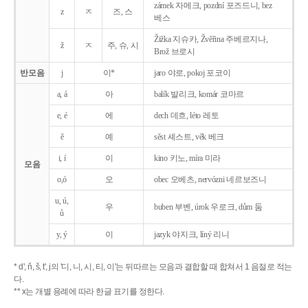
zámek 자메크, pozdní 포즈드니, bez
z
ㅈ
즈, 스
베스
Žižka 지슈카, Žvěřina 주베르지나,
ž
ㅈ
주, 슈, 시
Brož 브로시
반모음
j
이*
jaro 야로, pokoj 포코이
a, á
아
balík 발리크, komár 코마르
e, é
에
dech 데흐, léto 레토
ě
예
sěst 셰스트, věk 베크
i, í
이
kino 키노, míra 미라
모음
o,ó
오
obec 오베츠, nervózni 네르보즈니
u, ú,
우
buben 부벤, úrok 우로크, dům 둠
ů
y, ý
이
jazyk
야지크, líný 리니
* d', ň, š, t', j의 '디, 니, 시, 티, 이'는 뒤따르는 모음과 결합할 때 합쳐서 1 음절로 적는
다.
** x는 개별 용례에 따라 한글 표기를 정한다.