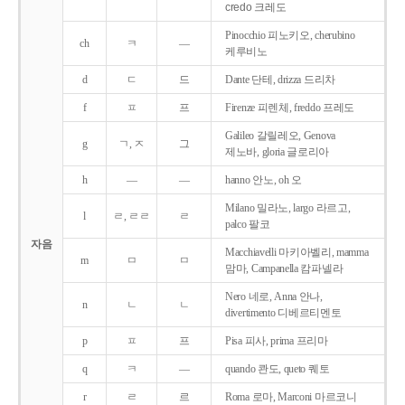
credo 크레도
Pinocchio 피노키오, cherubino
ch
ㅋ
―
케루비노
d
ㄷ
드
Dante 단테, drizza 드리차
f
ㅍ
프
Firenze 피렌체, freddo 프레도
Galileo 갈릴레오, Genova
g
ㄱ, ㅈ
그
제노바, gloria 글로리아
h
―
―
hanno 안노, oh 오
Milano 밀라노, largo 라르고,
l
ㄹ, ㄹㄹ
ㄹ
palco 팔코
자음
Macchiavelli 마키아벨리, mamma
m
ㅁ
ㅁ
맘마, Campanella 캄파넬라
Nero 네로, Anna 안나,
n
ㄴ
ㄴ
divertimento 디베르티멘토
p
ㅍ
프
Pisa 피사, prima 프리마
q
ㅋ
―
quando 콴도, queto 퀘토
r
ㄹ
르
Roma 로마, Marconi 마르코니