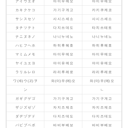
ア イ ウ エ オ
아 이 우 에 오
아 이 우 에 오
カ キ ク ケ コ
가 기 구 게 고
카 키 쿠 케 코
サ シ ス セ ソ
사 시 스 세 소
사 시 스 세 소
タ チ ツ テ ト
다 지 쓰 데 도
타 치 쓰 테 토
ナ ニ ヌ ネ ノ
나 니 누 네 노
나 니 누 네 노
ハ ヒ フ ヘ ホ
하 히 후 헤 호
하 히 후 헤 호
マ ミ ム メ モ
마 미 무 메 모
마 미 무 메 모
ヤ イ ユ エ ヨ
야 이 유 에 요
야 이 유 에 요
ラ リ ル レ ロ
라 리 루 레 로
라 리 루 레 로
ワ (ヰ) ウ (ヱ) ヲ
와 (이) 우 (에) 오
와 (이) 우 (에) 오
ン
ㄴ
ガ ギ グ ゲ ゴ
가 기 구 게 고
가 기 구 게 고
ザ ジ ズ ゼ ゾ
자 지 즈 제 조
자 지 즈 제 조
ダ ヂ ヅ デ ド
다 지 즈 데 도
다 지 즈 데 도
バ ビ ブ ベ ボ
바 비 부 베 보
바 비 부 베 보