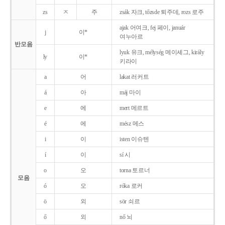
zs
ㅈ
주
zsák 자크, tőzsde 퇴주데, rozs 로주
ajak 어여크, fej 페이, január
j
이*
여누아르
반모음
lyuk 유크, mélység 메이셰그, király
ly
이*
키라이
a
어
lakat 러커트
á
아
máj 마이
e
에
mert 메르트
é
에
mész 메스
i
이
isten 이슈텐
í
이
sí 시
o
오
torna 토르너
모음
ó
오
róka 로커
ö
외
sör 쇠르
ő
외
nő 뇌