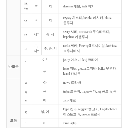
dż,
ㅈ
치
drzewo 제보, łodż 워치
drz
czysty 치스티, beczka 베치카, klucz
cz
ㅊ
치
클루치
szary 샤리, musztarda 무슈타르다,
sz
시*
슈, 시
kapelusz 카펠루시
ㅈ,
rzeka 제카, Przemyśl 프셰미실, kołnierz
rz
주, 슈, 시
시*
코우니에시
j
이*
jasny 야스니, kraj 크라이
반모음
łono 워노, głowa 그워바, bułka 부우카,
ł
우
kanał 카나우
a
아
trawa 트라바
ą̨
옹
trąba 트롱바, mąka 몽카, kąt 콩트, tą 통
e
에
zero 제로
kępa 켕파, węgorz 벵고시, Częstochowa
ę
엥, 에
쳉스토호바, proszę 프로셰
모음
i
이
zima 지마