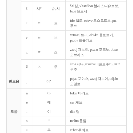
šal 샬, vlasništvo 블라스니슈트보,
š
시*
슈, 시
broš 브로시
telo 텔로, ostrvo 오스트르보, put
t
ㅌ
트
푸트
vatra 바트라, olovka 올로브카,
v
ㅂ
브
proliv 프롤리브
zavoj 자보이, pozno 포즈노, obraz
z
ㅈ
즈
오브라즈
žena 제나, izložba 이즐로주바, muž
ž
ㅈ
주
무주
pojas 포야스, zavoj 자보이, odjelo
반모음
j
이*
오델로
a
아
bakar 바카르
e
에
cev 체브
모음
i
이
dim 딤
o
오
molim 몰림
u
우
zubar 주바르