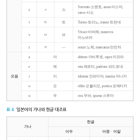
Sorrento 소렌토, asma 아스마,
s
ㅅ
스
sasso 사소
t
ㅌ
트
Torino 토리노, tranne 트란네
Vivace 비바체, manovra
v
ㅂ
브
마노브라
z
ㅊ
―
nozze 노체, mancanza 만칸차
a
아
abituro 아비투로, capra 카프라
e
에
erta 에르타, padrone 파드로네
모음
i
이
infamia 인파미아, manica 마니카
o
오
oblio 오블리오, poetica 포에티카
u
우
uva 우바, spuma 스푸마
표 4
일본어의 가나와 한글 대조표
한글
가나
어두
어중ㆍ어말