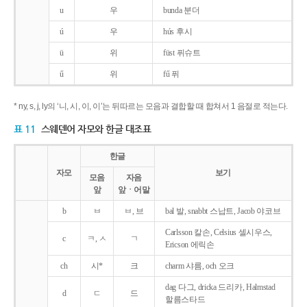
u
우
bunda 분더
ú
우
hús 후시
ü
위
füst 퓌슈트
ű
위
fű 퓌
* ny, s, j, ly의 ‘니, 시, 이, 이’는 뒤따르는 모음과 결합할 때 합쳐서 1 음절로 적는다.
표 11
스웨덴어 자모와 한글 대조표
한글
자모
보기
모음
자음
앞
앞ㆍ어말
b
ㅂ
ㅂ, 브
bal 발, snabbt 스납트, Jacob 야코브
Carlsson 칼손, Celsius 셀시우스,
c
ㅋ, ㅅ
ㄱ
Ericson 에릭손
ch
시*
크
charm 샤름, och 오크
dag 다그, dricka 드리카, Halmstad
d
ㄷ
드
할름스타드