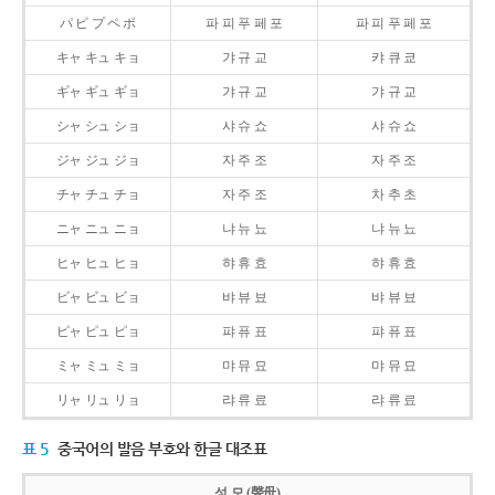
パ ピ プ ペ ポ
파 피 푸 페 포
파 피 푸 페 포
キャ キュ キョ
갸 규 교
캬 큐 쿄
ギャ ギュ ギョ
갸 규 교
갸 규 교
シャ シュ ショ
샤 슈 쇼
샤 슈 쇼
ジャ ジュ ジョ
자 주 조
자 주 조
チャ チュ チョ
자 주 조
차 추 초
ニャ ニュ ニョ
냐 뉴 뇨
냐 뉴 뇨
ヒャ ヒュ ヒョ
햐 휴 효
햐 휴 효
ビャ ビュ ビョ
뱌 뷰 뵤
뱌 뷰 뵤
ピャ ピュ ピョ
퍄 퓨 표
퍄 퓨 표
ミャ ミュ ミョ
먀 뮤 묘
먀 뮤 묘
リャ リュ リョ
랴 류 료
랴 류 료
표 5
중국어의 발음 부호와 한글 대조표
성 모 (聲母)