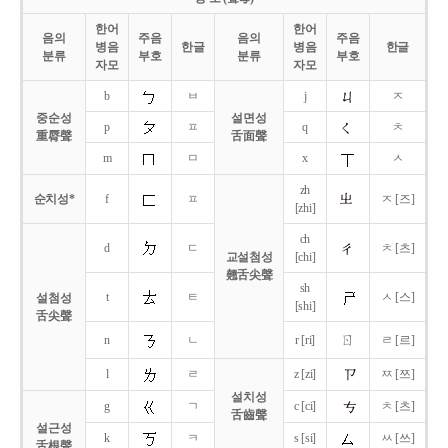
한어
한어
음의
주음
음의
주음
병음
한글
병음
한글
분류
부호
분류
부호
자모
자모
b
ㅂ
j
ㅈ
중순성
설면성
p
ㅍ
q
ㅊ
重脣聲
舌面聲
m
ㅁ
x
ㅅ
zh
순치성*
f
ㅍ
ㅈ [즈]
[zhi]
ch
d
ㄷ
ㅊ [츠]
교설첨성
[chi]
翹舌尖聲
sh
t
ㅌ
ㅅ [스]
설첨성
[shi]
舌尖聲
ㄖ
n
ㄴ
r [ri]
ㄹ [르]
l
ㄹ
z [zi]
ㅉ [쯔]
설치성
g
ㄱ
c [ci]
ㅊ [츠]
舌齒聲
설근성
k
ㅋ
s [si]
ㅆ [쓰]
舌根聲