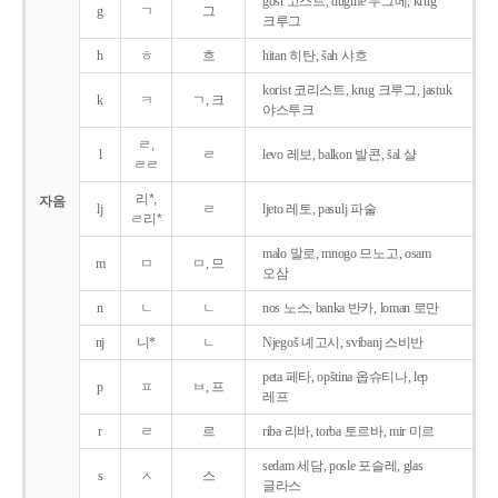
gost 고스트, dugme 두그메, krug
g
ㄱ
그
크루그
h
ㅎ
흐
hitan 히탄, šah 샤흐
korist 코리스트, krug 크루그, jastuk
k
ㅋ
ㄱ, 크
야스투크
ㄹ,
l
ㄹ
levo 레보, balkon 발콘, šal 샬
ㄹㄹ
리*,
자음
lj
ㄹ
ljeto 레토, pasulj 파술
ㄹ리*
malo 말로, mnogo 므노고, osam
m
ㅁ
ㅁ, 므
오삼
n
ㄴ
ㄴ
nos 노스, banka 반카, loman 로만
nj
니*
ㄴ
Njegoš 녜고시, svibanj 스비반
peta 페타, opština 옵슈티나, lep
p
ㅍ
ㅂ, 프
레프
r
ㄹ
르
riba 리바, torba 토르바, mir 미르
sedam 세담, posle 포슬레, glas
s
ㅅ
스
글라스