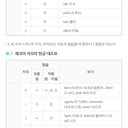
o
오
udo 우도
ó
우
próba 프루바
u
우
kula 쿨라
y
이
daktyl 닥틸
* ż, sz, rz의 '시'와 j의 '이'는 뒤따르는 모음과 결합할 때 합쳐서 1 음절로 적는다.
표 7
체코어 자모와 한글 대조표
한글
자모
보기
모음
자음
앞
앞ㆍ어말
barva 바르바, obchod 옵호트, dobrý
b
ㅂ
ㅂ, 브, 프
도브리, jeřab 예르자프
cigareta 치가레타, nemocnice
c
ㅊ
츠
네모츠니체, nemoc 네모츠
čapek 차페크, kulečnik 쿨레치니크,
č
ㅊ
치
míč 미치