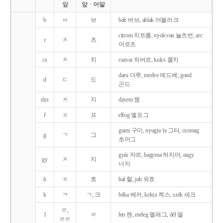
앞
앞ㆍ어말
b
ㅂ
브
bab 버브, ablak 어블러크
citrom 치트롬, nyolcvan 뇰츠번, arc
c
ㅊ
츠
어르츠
cs
ㅊ
치
csavar 처버르, kulcs 쿨치
daru 더루, medve 메드베, gond
d
ㄷ
드
곤드
dzs
ㅈ
지
dzsem 젬
f
ㅍ
프
elfog 엘포그
gumi 구미, nyugta 뉴그터, csomag
g
ㄱ
그
초머그
gyár 자르, hagyma 허지머, nagy
gy
ㅈ
지
너지
h
ㅎ
흐
hal 헐, juh 유흐
k
ㅋ
ㄱ, 크
béka 베커, keksz 켁스, szék 세크
ㄹ,
l
ㄹ
len 렌, meleg 멜레그, dél 델
ㄹㄹ