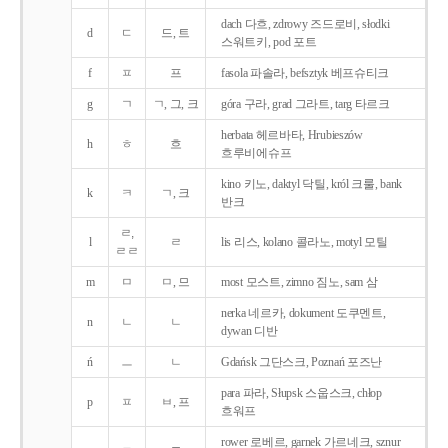
dach 다흐, zdrowy 즈드로비, słodki
d
ㄷ
드, 트
스워트키, pod 포트
f
ㅍ
프
fasola 파솔라, befsztyk 베프슈티크
g
ㄱ
ㄱ, 그, 크
góra 구라, grad 그라트, targ 타르크
herbata 헤르바타, Hrubieszów
h
ㅎ
흐
흐루비에슈프
kino 키노, daktyl 닥틸, król 크룰, bank
k
ㅋ
ㄱ, 크
반크
ㄹ,
l
ㄹ
lis 리스, kolano 콜라노, motyl 모틸
ㄹㄹ
m
ㅁ
ㅁ, 므
most 모스트, zimno 짐노, sam 삼
nerka 네르카, dokument 도쿠멘트,
n
ㄴ
ㄴ
dywan 디반
ń
ㅡ
ㄴ
Gdańsk 그단스크, Poznań 포즈난
para 파라, Słupsk 스웁스크, chłop
p
ㅍ
ㅂ, 프
흐워프
rower 로베르, garnek 가르네크, sznur