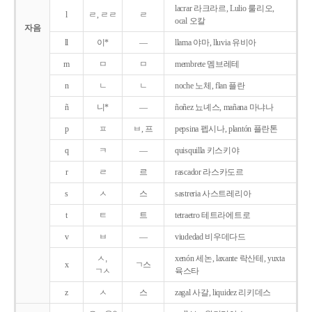
lacrar 라크라르, Lulio 룰리오,
l
ㄹ, ㄹㄹ
ㄹ
ocal 오칼
자음
ll
이*
―
llama 야마, lluvia 유비아
m
ㅁ
ㅁ
membrete 멤브레테
n
ㄴ
ㄴ
noche 노체, flan 플란
ñ
니*
―
ñoñez 뇨녜스, mañana 마냐나
p
ㅍ
ㅂ, 프
pepsina 펩시나, plantón 플란톤
q
ㅋ
―
quisquilla 키스키야
r
ㄹ
르
rascador 라스카도르
s
ㅅ
스
sastreria 사스트레리아
t
ㅌ
트
tetraetro 테트라에트로
v
ㅂ
―
viudedad 비우데다드
ㅅ,
xenón 세논, laxante 락산테, yuxta
x
ㄱ스
ㄱㅅ
육스타
z
ㅅ
스
zagal 사갈, liquidez 리키데스