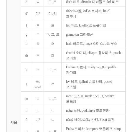
d
ㄷ
드, 트
dech 데흐, divadlo 디바들로, led 레트
d'ábel 댜벨, lod'ka 로티카, hrud'
d'
디*
디, 티
흐루티
f
ㅍ
프
fík 피크, knoflík 크노플리크
g
ㄱ
ㄱ, 그, 크
gramofon 그라모폰
h
ㅎ
흐
hadr 하드르, hmyz 흐미스, bůh 부흐
choditi 호디티, chlapec 흘라페츠, prach
ch
ㅎ
흐
프라흐
kachna 카흐나, nikdy 니크디, padák
k
ㅋ
ㄱ, 크
파다크
ㄹ,
lev 레프, šplhati 슈플하티, postel
l
ㄹ
ㄹㄹ
포스텔
most 모스트, mrak 므라크, podzim
m
ㅁ
ㅁ, 므
포드짐
n
ㄴ
ㄴ
noha 노하, podmínka 포드민카
ň
니*
ㄴ
němý 네미, sáňky 산키, Plzeň 플젠
자음
Praha 프라하, koroptev 코롭테프, strop
p
ㅍ
ㅂ, 프