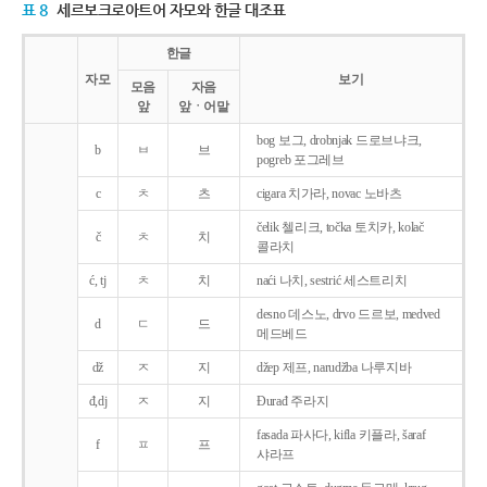
표 8
세르보크로아트어 자모와 한글 대조표
한글
자모
보기
모음
자음
앞
앞ㆍ어말
bog 보그, drobnjak 드로브냐크,
b
ㅂ
브
pogreb 포그레브
c
ㅊ
츠
cigara 치가라, novac 노바츠
čelik 첼리크, točka 토치카, kolač
č
ㅊ
치
콜라치
ć, tj
ㅊ
치
naći 나치, sestrić 세스트리치
desno 데스노, drvo 드르보, medved
d
ㄷ
드
메드베드
dž
ㅈ
지
džep 제프, narudžba 나루지바
đ,dj
ㅈ
지
Ðurađ 주라지
fasada 파사다, kifla 키플라, šaraf
f
ㅍ
프
샤라프