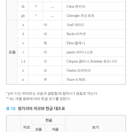
ch
ㅋ
ㅡ
Cheia 케이아
gh
ㄱ
ㅡ
Gheorghe 게오르게
a
아
Arad 아라드
ǎ
어
Bacǎu 바커우
e
에
Elena 엘레나
모음
i
이
pianist 피아니스트
î, â
으
Cîmpina 큼피나, România 로므니아
o
오
Oradea 오라데아
u
우
Nucet 누체트
* ş의 '시'는 뒤따르는 모음과 결합할 때 합쳐서 1 음절로 적는다.
** x는 개별 용례에 따라 한글 표기를 정한다.
표 10
헝가리어 자모와 한글 대조표
한글
자모
보기
모음
자음