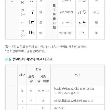
얼
yue
(ue)
웨
*
(r)
촬
ya
구
야
yuan
(uan)
위안
(ia)
류
撮
yo
요
yun
(un)
윈
口
類
ye
예
yong
(iong)
융
(ie)
[ ]는 단독 발음될 경우의 표기임. ( )는 자음이 선행할 경우의 표기임.
* 순치성(脣齒聲), 권설운(捲舌韻).
표 6
폴란드어 자모와 한글 대조표
한글
자모
보기
모음
자음
앞
앞ㆍ어말
burak 부라크, szybko 십코, dobrze
b
ㅂ
ㅂ, 브, 프
도브제, chleb 흘레프
c
ㅊ
츠
cel 첼, Balicki 발리츠키, noc 노츠
ć
ㅡ
치
dać 다치