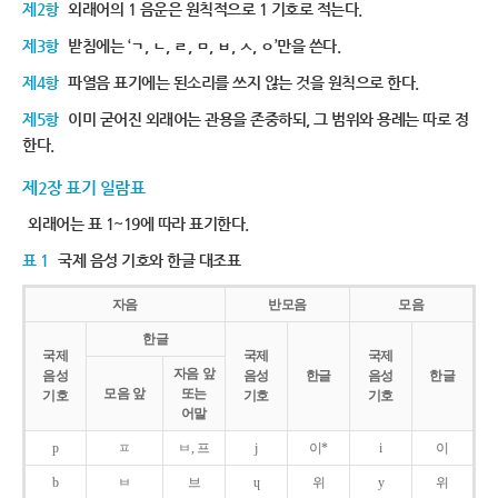
제2항
외래어의 1 음운은 원칙적으로 1 기호로 적는다.
제3항
받침에는 ‘ㄱ, ㄴ, ㄹ, ㅁ, ㅂ, ㅅ, ㅇ’만을 쓴다.
제4항
파열음 표기에는 된소리를 쓰지 않는 것을 원칙으로 한다.
제5항
이미 굳어진 외래어는 관용을 존중하되, 그 범위와 용례는 따로 정
한다.
제2장 표기 일람표
외래어는 표 1~19에 따라 표기한다.
표 1
국제 음성 기호와 한글 대조표
자음
반모음
모음
한글
국제
국제
국제
자음 앞
음성
음성
한글
음성
한글
모음 앞
또는
기호
기호
기호
어말
p
ㅍ
ㅂ, 프
j
이*
i
이
b
ㅂ
브
ɥ
위
y
위