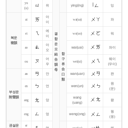
yu
위
ying
(ing)
잉
(u)
아
ai
wa
(ua)
와
이
에
ei
wo
(uo)
워
결
이
복운
합
複韻
운
아
ao
wai
(uai)
와이
모
오
합
結
어
구
웨이
合
ou
wei
(ui)
우
류
(우이)
韻
合
母
an
안
wan
(uan)
완
口
類
원
en
언
wen
(un)
(운)
부성운
附聲韻
wang
ang
앙
왕
(uang)
웡
eng
엉
weng
(ong)
(웅)
권설운
er