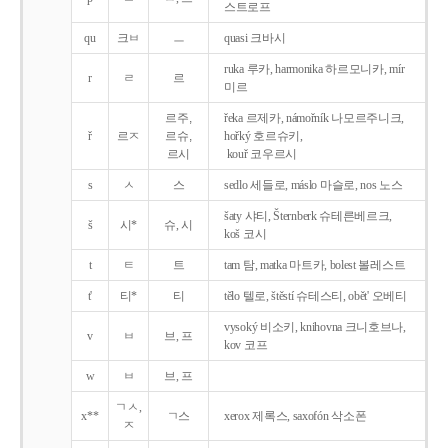
스트로프
qu
크ㅂ
ㅡ
quasi 크바시
ruka 루카, harmonika 하르모니카, mír
r
ㄹ
르
미르
르주,
řeka 르제카, námořník 나모르주니크,
ř
르ㅈ
르슈,
hořký 호르슈키,
르시
kouř 코우르시
s
ㅅ
스
sedlo 세들로, máslo 마슬로, nos 노스
šaty 샤티, Šternberk 슈테른베르크,
š
시*
슈, 시
koš 코시
t
ㅌ
트
tam 탐, matka 마트카, bolest 볼레스트
t'
티*
티
tělo 텔로, štěstí 슈테스티, obět' 오베티
vysoký 비소키, knihovna 크니호브나,
v
ㅂ
브, 프
kov 코프
w
ㅂ
브, 프
ㄱㅅ,
x**
ㄱ스
xerox 제록스, saxofón 삭소폰
ㅈ