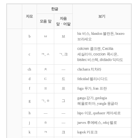
한글
자모
보기
자음
모음 앞
앞ㆍ어말
biz 비스, blandon 블란돈, braceo
b
ㅂ
브
브라세오
colcren 콜크렌, Cecilia
c
ㅋ, ㅅ
ㄱ, 크
세실리아, coccion 콕시온,
bistec 비스텍, dictado 딕타도
ch
ㅊ
―
chicharra 치차라
d
ㄷ
드
felicidad 펠리시다드
f
ㅍ
프
fuga 푸가, fran 프란
ganga 강가, geologia
g
ㄱ, ㅎ
그
헤올로히아, yungla 융글라
h
―
―
hipo 이포, quehacer 케아세르
j
ㅎ
―
jueves 후에베스, reloj 렐로
k
ㅋ
크
kapok 카포크