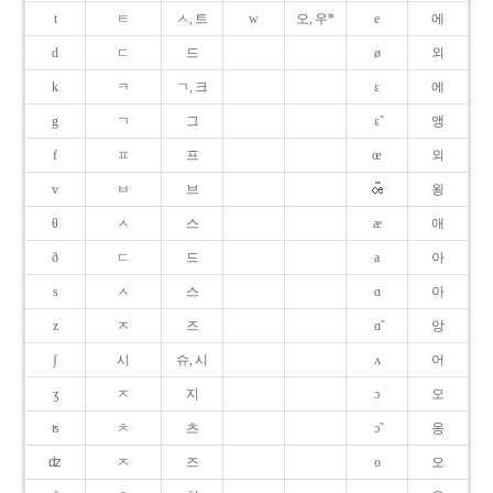
t
ㅌ
ㅅ, 트
w
오, 우*
e
에
d
ㄷ
드
ø
외
k
ㅋ
ㄱ, 크
ɛ
에
g
ㄱ
그
ɛ̃
앵
f
ㅍ
프
œ
외
v
ㅂ
브
욍
θ
ㅅ
스
æ
애
ð
ㄷ
드
a
아
s
ㅅ
스
ɑ
아
z
ㅈ
즈
ɑ̃
앙
ʃ
시
슈, 시
ʌ
어
ʒ
ㅈ
지
ɔ
오
ʦ
ㅊ
츠
ɔ̃
옹
ʣ
ㅈ
즈
o
오