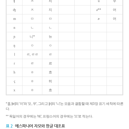
ʧ
ㅊ
치
u
우
ʤ
ㅈ
지
ə**
어
m
ㅁ
ㅁ
ɚ
어
n
ㄴ
ㄴ
ɲ
니*
뉴
ŋ
ㅇ
ㅇ
l
ㄹ, ㄹㄹ
ㄹ
r
ㄹ
르
h
ㅎ
흐
ç
ㅎ
히
x
ㅎ
흐
* [j], [w]의 '이'와 '오, 우', 그리고 [ɲ]의 '니'는 모음과 결합할 때 제3장 표기 세칙에 따른
다.
** 독일어의 경우에는 '에', 프랑스어의 경우에는 '으'로 적는다.
표 2
에스파냐어 자모와 한글 대조표