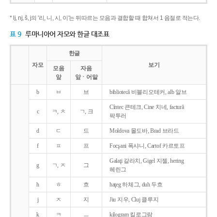
* lj, nj, š, j의 '리, 니, 시, 이'는 뒤따르는 모음과 결합할 때 합쳐서 1 음절로 적는다.
표 9
루마니아어 자모와 한글 대조표
한글
자모
보기
모음
자음
앞
앞ㆍ어말
b
ㅂ
브
bibliotecǎ 비블리오테커, alb 알브
Cîntec 큰테크, Cine 치네, facturǎ
c
ㅋ, ㅊ
ㄱ, 크
팍투러
d
ㄷ
드
Moldova 몰도바, Brad 브라드
f
ㅍ
프
Focşani 폭샤니, Cartof 카르토프
Galaţi 갈라치, Gigel 지젤, hering
g
ㄱ, ㅈ
그
헤린그
h
ㅎ
흐
haţeg 하체그, duh 두흐
j
ㅈ
지
Jiu 지우, Cluj 클루지
k
ㅋ
ㅡ
kilogram 킬로그람