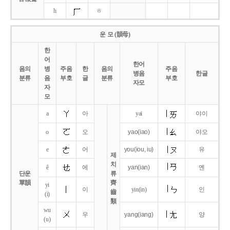
h
ㅎ
운 모 (韻母)
한
어
한어
음의
병
주음
한
음의
주음
병음
한글
분류
음
부호
글
분류
부호
자모
자
모
a
아
yai
야이
o
오
yao
(iao)
야오
e
어
you
(iou,
iu)
유
제
치
ê
에
yan
(ian)
옌
단운
류
單韻
齊
yi
이
yin(in)
인
齒
(i)
類
wu
우
yang
(iang)
양
(u)