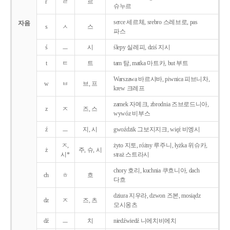
r
ㄹ
르
슈누르
serce 세르체, srebro 스레브로, pas
자음
s
ㅅ
스
파스
ś
ㅡ
시
ślepy 실레피, dziś 지시
t
ㅌ
트
tam 탐, matka 마트카, but 부트
Warszawa 바르샤바, piwnica 피브니차,
w
ㅂ
브, 프
krew 크레프
zamek 자메크, zbrodnia 즈브로드니아,
z
ㅈ
즈, 스
wywóz 비부스
ź
ㅡ
지, 시
gwoździk 그보지지크, więź 비엥시
ㅈ,
żyto 지토, różny 루주니, łyżka 위슈카,
ż
주, 슈, 시
시*
straż 스트라시
chory 호리, kuchnia 쿠흐니아, dach
ch
ㅎ
흐
다흐
dziura 지우라, dzwon 즈본, mosiądz
dz
ㅈ
즈, 츠
모시옹츠
dź
ㅡ
치
niedźwiedź 니에치비에치