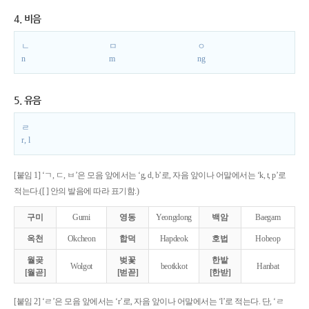
4. 비음
ㄴ
ㅁ
ㅇ
n
m
ng
5. 유음
ㄹ
r, l
[붙임 1] ‘ㄱ, ㄷ, ㅂ’은 모음 앞에서는 ‘g, d, b’로, 자음 앞이나 어말에서는 ‘k, t, p’로
적는다.([ ] 안의 발음에 따라 표기함.)
구미
Gumi
영동
Yeongdong
백암
Baegam
옥천
Okcheon
합덕
Hapdeok
호법
Hobeop
월곶
벚꽃
한밭
Wolgot
beotkkot
Hanbat
[월곧]
[벋꼳]
[한받]
[붙임 2] ‘ㄹ’은 모음 앞에서는 ‘r’로, 자음 앞이나 어말에서는 ‘l’로 적는다. 단, ‘ㄹ