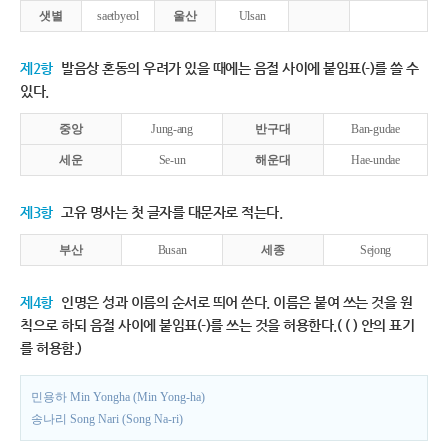
샛별
saetbyeol
울산
Ulsan
제2항
발음상 혼동의 우려가 있을 때에는 음절 사이에 붙임표(-)를 쓸 수
있다.
중앙
Jung-ang
반구대
Ban-gudae
세운
Se-un
해운대
Hae-undae
제3항
고유 명사는 첫 글자를 대문자로 적는다.
부산
Busan
세종
Sejong
제4항
인명은 성과 이름의 순서로 띄어 쓴다. 이름은 붙여 쓰는 것을 원
칙으로 하되 음절 사이에 붙임표(-)를 쓰는 것을 허용한다.( ( ) 안의 표기
를 허용함.)
민용하 Min Yongha (Min Yong-ha)
송나리 Song Nari (Song Na-ri)