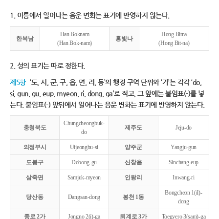
1. 이름에서 일어나는 음운 변화는 표기에 반영하지 않는다.
Han Boknam
Hong Bitna
한복남
홍빛나
(Han Bok-nam)
(Hong Bit-na)
2. 성의 표기는 따로 정한다.
제5항
‘도, 시, 군, 구, 읍, 면, 리, 동’의 행정 구역 단위와 ‘가’는 각각 ‘do,
si, gun, gu, eup, myeon, ri, dong, ga’로 적고, 그 앞에는 붙임표(-)를 넣
는다. 붙임표(-) 앞뒤에서 일어나는 음운 변화는 표기에 반영하지 않는다.
Chungcheongbuk-
충청북도
제주도
Jeju-do
do
의정부시
Uijeongbu-si
양주군
Yangju-gun
도봉구
Dobong-gu
신창읍
Sinchang-eup
삼죽면
Samjuk-myeon
인왕리
Inwang-ri
Bongcheon 1(il)-
당산동
Dangsan-dong
봉천 1동
dong
종로 2가
Jongno 2(i)-ga
퇴계로 3가
Toegyero 3(sam)-ga