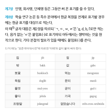
제7항
인명, 회사명, 단체명 등은 그동안 써 온 표기를 쓸 수 있다.
제8항
학술 연구 논문 등 특수 분야에서 한글 복원을 전제로 표기할 경우
에는 한글 표기를 대상으로 적는다.
1)
이 때
글자 대응은 제2장을 따르되 ‘ㄱ, ㄷ, ㅂ, ㄹ’은 ‘g, d, b, l’로만 적는
다. 음가 없는 ‘ㅇ’은 붙임표(-)로 표기하되 어두에서는 생략하는 것을 원
칙으로 한다. 기타 분절의 필요가 있을 때에도 붙임표(-)를 쓴다.
1) '이 때'는 "표준국어대사전"에 따르면 '이때'와 같이 붙여 써야 한다.
집
jib
짚
jip
밖
bakk
값
gabs
붓꽃
buskkoch
먹는
meogneun
독립
doglib
문리
munli
물엿
mul-yeos
굳이
gud-i
좋다
johda
가곡
gagog
조랑말
jolangmal
없었습니다
eobs-eoss-seubnida