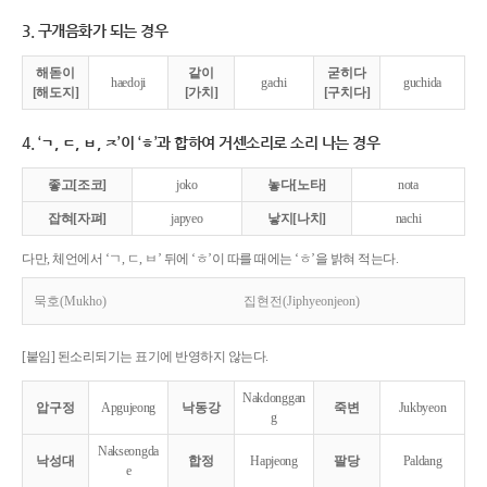
3. 구개음화가 되는 경우
해돋이
같이
굳히다
haedoji
gachi
guchida
[해도지]
[가치]
[구치다]
4. ‘ㄱ, ㄷ, ㅂ, ㅈ’이 ‘ㅎ’과 합하여 거센소리로 소리 나는 경우
좋고[조코]
joko
놓다[노타]
nota
잡혀[자펴]
japyeo
낳지[나치]
nachi
다만, 체언에서 ‘ㄱ, ㄷ, ㅂ’ 뒤에 ‘ㅎ’이 따를 때에는 ‘ㅎ’을 밝혀 적는다.
묵호(Mukho)
집현전(Jiphyeonjeon)
[붙임] 된소리되기는 표기에 반영하지 않는다.
Nakdonggan
압구정
Apgujeong
낙동강
죽변
Jukbyeon
g
Nakseongda
낙성대
합정
Hapjeong
팔당
Paldang
e