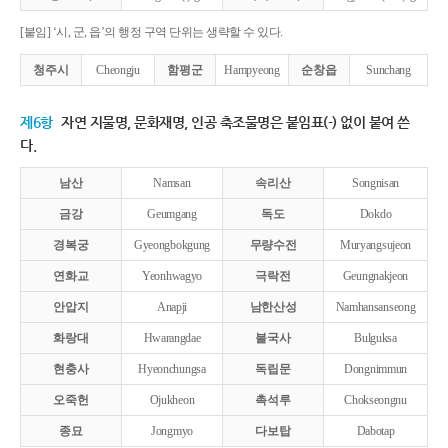
[붙임] ‘시, 군, 읍’의 행정 구역 단위는 생략할 수 있다.
청주시
Cheongju
함평군
Hampyeong
순창읍
Sunchang
제6항
자연 지물명, 문화재명, 인공 축조물명은 붙임표(-) 없이 붙여 쓴
다.
남산
Namsan
속리산
Songnisan
금강
Geumgang
독도
Dokdo
경복궁
Gyeongbokgung
무량수전
Muryangsujeon
연화교
Yeonhwagyo
극락전
Geungnakjeon
안압지
Anapji
남한산성
Namhansanseong
화랑대
Hwarangdae
불국사
Bulguksa
현충사
Hyeonchungsa
독립문
Dongnimmun
오죽헌
Ojukheon
촉석루
Chokseongnu
종묘
Jongmyo
다보탑
Dabotap