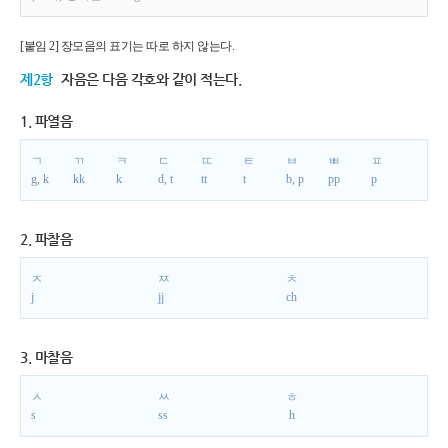
[붙임 2] 장모음의 표기는 따로 하지 않는다.
제2항
자음은 다음 각호와 같이 적는다.
1. 파열음
ㄱ
ㄲ
ㅋ
ㄷ
ㄸ
ㅌ
ㅂ
ㅃ
ㅍ
g, k
kk
k
d, t
tt
t
b, p
pp
p
2. 파찰음
ㅈ
ㅉ
ㅊ
j
jj
ch
3. 마찰음
ㅅ
ㅆ
ㅎ
s
ss
h