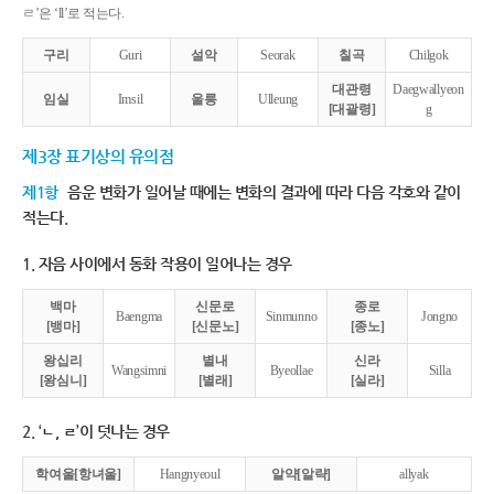
ㄹ’은 ‘ll’로 적는다.
구리
Guri
설악
Seorak
칠곡
Chilgok
대관령
Daegwallyeon
임실
Imsil
울릉
Ulleung
[대괄령]
g
제3장 표기상의 유의점
제1항
음운 변화가 일어날 때에는 변화의 결과에 따라 다음 각호와 같이
적는다.
1. 자음 사이에서 동화 작용이 일어나는 경우
백마
신문로
종로
Baengma
Sinmunno
Jongno
[뱅마]
[신문노]
[종노]
왕십리
별내
신라
Wangsimni
Byeollae
Silla
[왕심니]
[별래]
[실라]
2. ‘ㄴ, ㄹ’이 덧나는 경우
학여울[항녀울]
Hangnyeoul
알약[알략]
allyak