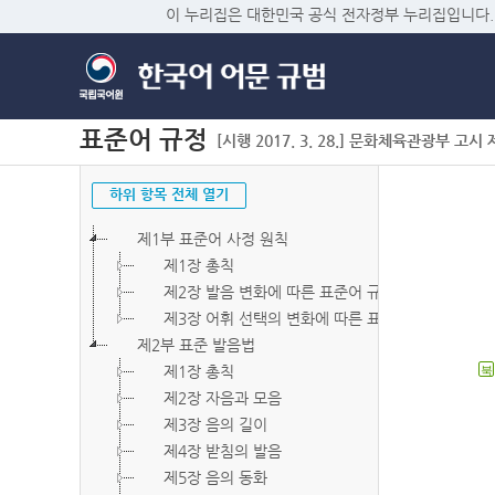
이 누리집은 대한민국 공식 전자정부 누리집입니다.
표준어 규정
[시행 2017. 3. 28.] 문화체육관광부 고시 제2
하위 항목 전체 열기
제1부 표준어 사정 원칙
제1장 총칙
제2장 발음 변화에 따른 표준어 규정
제3장 어휘 선택의 변화에 따른 표준어 규정
제2부 표준 발음법
제1장 총칙
북
제2장 자음과 모음
제3장 음의 길이
제4장 받침의 발음
제5장 음의 동화