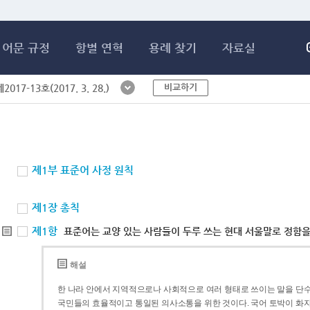
메인콘텐츠 바로가기
어문 규정
항별 연혁
용례 찾기
자료실
비교하기
017-13호(2017. 3. 28.)
제1부 표준어 사정 원칙
제1장 총칙
제1항
표준어는 교양 있는 사람들이 두루 쓰는 현대 서울말로 정함을
해설
한 나라 안에서 지역적으로나 사회적으로 여러 형태로 쓰이는 말을 단수
국민들의 효율적이고 통일된 의사소통을 위한 것이다. 국어 토박이 화자