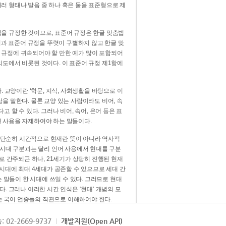
러 형태나 발음 중 하나 혹은 둘을 표준형으로 제
을 규정한 것이므로, 표준어 규정은 한글 맞춤법
법과 표준어 규정을 뚜렷이 구별하지 않고 한글 맞
 규정에 귀속되어야 할 만한 예가 많이 포함되어
의도에서 비롯된 것이다. 이 표준어 규정 제1항에
. 교양이란 ‘학문, 지식, 사회생활을 바탕으로 이
을 말한다. 물론 교양 있는 사람이라도 비어, 속
 할 수 있다. 그러나 비어, 속어, 은어 등은 표
 사용을 자제하여야 하는 말들이다.
’는 단순히 시간적으로 현재란 뜻이 아니라 역사적
 시대 구분과는 달리 언어 사용에서 현대를 구분
로 간주되곤 하나, 21세기가 상당히 진행된 현재
 시대에 최대 4세대가 공존할 수 있으므로 세대 간
는 말들이 한 시대에 쓰일 수 있다. 그러므로 현대
. 그러나 이러한 시간 인식은 ‘현대’ 개념의 모
’는 국어 언중들의 직관으로 이해하여야 한다.
용어적 성격을 가장 크게 드러내 주는 기준이다.
: 02-2669-9737
개발지원(Open API)