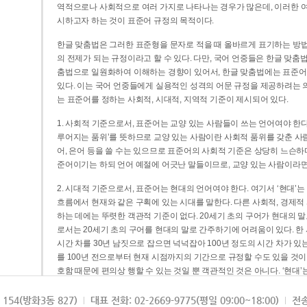
역적으로나 사회적으로 여러 가지로 나타나는 경우가 많은데, 이러한 여
시하고자 하는 것이 표준어 규정의 목적이다.
한글 맞춤법은 그러한 표준형을 문자로 적을 때 올바르게 표기하는 방법
의 전제가 되는 규정이라고 할 수 있다. 다만, 국어 언중들은 한글 맞춤
춤법으로 일원화하여 이해하는 경향이 있어서, 한글 맞춤법에는 표준어
있다. 이는 국어 언중들에게 실용적인 성격의 어문 규정을 제공하려는 
는 표준어를 정하는 사회적, 시대적, 지역적 기준이 제시되어 있다.
1. 사회적 기준으로서, 표준어는 교양 있는 사람들이 쓰는 언어여야 한다
루어지는 품위’를 뜻하므로 교양 있는 사람이란 사회적 품위를 갖춘 사람
어, 은어 등을 쓸 수는 있으므로 표준어의 사회적 기준은 상당히 느슨하다고
준어이기는 하되 언어 예절에 어긋난 말들이므로, 교양 있는 사람이라면
2. 시대적 기준으로서, 표준어는 현대의 언어여야 한다. 여기서 ‘현대
흐름에서 현재와 같은 구획에 있는 시대를 말한다. 다른 사회적, 경제적
하는 데에는 뚜렷한 객관적 기준이 없다. 20세기 초의 구어가 현대의 말
로서는 20세기 초의 구어를 현대의 말로 간주하기에 어려움이 있다. 한
시간 차를 30년 남짓으로 잡으면 넉넉잡아 100년 정도의 시간 차가 있
를 100년 전으로부터 현재 시점까지의 기간으로 규정할 수도 있을 것이다
호함 때문에 편의상 행할 수 있는 것일 뿐 객관적인 것은 아니다. ‘현대
3. 지역적 기준으로서, 표준어는 서울말이어야 한다. 이는 표준어의 공
154(방화3동 827)
대표 전화: 02-2669-9775(평일 09:00~18:00)
전송