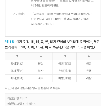
상 구분한 일 년 동안의 기간. 또는 앞의 말에 해당하는 그
해. ¶ 졸업 연도/제작 연도.
년도(年度)
「의존명사」((해를 뜻하는 말 뒤에 쓰여)) 일정한 기간
단위로서의 그해. ¶ 1985년도 출생자/1970년도 졸업
식/1990년도 예산안.
제11항
한자음 ‘랴, 려, 례, 료, 류, 리’가 단어의 첫머리에 올 적에는, 두음
법칙에 따라 ‘야, 여, 예, 요, 유, 이’로 적는다.(ㄱ을 취하고, ㄴ을 버림.)
ㄱ
ㄴ
ㄱ
ㄴ
양심(良心)
량심
용궁(龍宮)
룡궁
역사(歷史)
력사
유행(流行)
류행
예의(禮儀)
례의
이발(理髮)
리발
다만, 다음과 같은 의존 명사는 본음대로 적는다.
리(里): 몇 리냐?
리(理): 그럴 리가 없다.