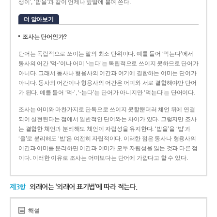
생이’, ‘밥을’과 같이 언제나 앞말에 붙여 쓴다.
더 알아보기
조사는 단어인가?
단어는 독립적으로 쓰이는 말의 최소 단위이다. 예를 들어 ‘먹는다’에서
동사의 어간 ‘먹-­’이나 어미 ‘­-는다’는 독립적으로 쓰이지 못하므로 단어가
아니다. 그래서 동사나 형용사의 어간과 여기에 결합하는 어미는 단어가
아니다. 동사의 어간이나 형용사의 어간은 어미와 서로 결합해야만 단어
가 된다. 예를 들어 ‘먹-’, ‘-는다’는 단어가 아니지만 ‘먹는다’는 단어이다.
조사는 어미와 마찬가지로 단독으로 쓰이지 못할뿐더러 체언 뒤에 연결
되어 실현된다는 점에서 일반적인 단어와는 차이가 있다. 그렇지만 조사
는 결합한 체언과 분리해도 체언이 자립성을 유지한다. ‘밥을’을 ‘밥’과
‘을’로 분리해도 ‘밥’은 여전히 자립적이다. 이러한 점은 동사나 형용사의
어간과 어미를 분리하면 어간과 어미가 모두 자립성을 잃는 것과 다른 점
이다. 이러한 이유로 조사는 어미보다는 단어에 가깝다고 할 수 있다.
제3항
외래어는 ‘외래어 표기법’에 따라 적는다.
해설