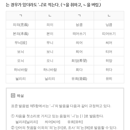
는 경우가 있더라도 ‘ㅢ’로 적는다. (ㄱ을 취하고, ㄴ을 버림.)
ㄱ
ㄴ
ㄱ
ㄴ
의의(意義)
의이
닁큼
닝큼
본의(本義)
본이
띄어쓰기
띠어쓰기
무늬[紋]
무니
씌어
씨어
보늬
보니
틔어
티어
오늬
오니
희망(希望)
히망
하늬바람
하니바람
희다
히다
늴리리
닐리리
유희(遊戱)
유히
해설
표준 발음법 제5항에서는 ‘ㅢ’의 발음을 다음과 같이 규정하고 있다.
① 자음을 첫소리로 가지고 있는 음절의 ‘ㅢ’는 [ㅣ]로 발음한다.
늴리리[닐리리]
씌어[씨어]
유희[유히]
② 단어의 첫음절 이외의 ‘의’는 [이]로, 조사 ‘의’는 [에]로 발음할 수 있다.