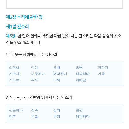
제3장 소리에 관한 것
제1절 된소리
제5항
한 단어 안에서 뚜렷한 까닭 없이 나는 된소리는 다음 음절의 첫소
리를 된소리로 적는다.
1. 두 모음 사이에서 나는 된소리
소쩍새
어깨
오빠
으뜸
아끼다
기쁘다
깨끗하다
어떠하다
해쓱하다
가끔
거꾸로
부썩
어찌
이따금
2. ‘ㄴ, ㄹ, ㅁ, ㅇ’ 받침 뒤에서 나는 된소리
산뜻하다
잔뜩
살짝
훨씬
담뿍
움찔
몽땅
엉뚱하다