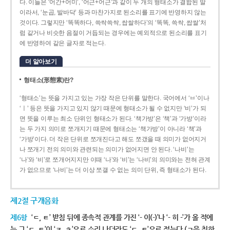
다. 이들은 ‘어간+어미’, ‘어근+어근’과 같이 두 개의 형태소가 결합된 말
이라서, ‘눈곱, 발바닥’ 등과 마찬가지로 된소리를 표기에 반영하지 않는
것이다. 그렇지만 ‘똑똑하다, 쓱싹쓱싹, 쌉쌀하다’의 ‘똑똑, 쓱싹, 쌉쌀’처
럼 같거나 비슷한 음절이 거듭되는 경우에는 예외적으로 된소리를 표기
에 반영하여 같은 글자로 적는다.
더 알아보기
형태소(形態素)란?
‘형태소’는 뜻을 가지고 있는 가장 작은 단위를 말한다. 국어에서 ‘ㅂ’이나
‘ㅣ’ 등은 뜻을 가지고 있지 않기 때문에 형태소가 될 수 없지만 ‘비’가 되
면 뜻을 이루는 최소 단위인 형태소가 된다. ‘책가방’은 ‘책’과 ‘가방’이라
는 두 가지 의미로 쪼개지기 때문에 형태소는 ‘책가방’이 아니라 ‘책’과
‘가방’이다. 더 작은 단위로 쪼개진다고 해도 쪼갰을 때 의미가 없어지거
나 쪼개기 전의 의미와 관련되는 의미가 없어지면 안 된다. ‘나비’는
‘나’와 ‘비’로 쪼개어지지만 이때 ‘나’와 ‘비’는 ‘나비’의 의미와는 전혀 관계
가 없으므로 ‘나비’는 더 이상 쪼갤 수 없는 의미 단위, 즉 형태소가 된다.
제2절 구개음화
제6항
‘ㄷ, ㅌ’ 받침 뒤에 종속적 관계를 가진 ‘- 이(-)’나 ‘- 히 -’가 올 적에
는 그 ‘ㄷ, ㅌ’이 ‘ㅈ, ㅊ’으로 소리 나더라도 ‘ㄷ, ㅌ’으로 적는다.(ㄱ을 취하