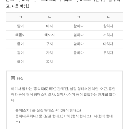
고, ㄴ을 버림.)
ㄱ
ㄴ
ㄱ
ㄴ
맏이
마지
핥이다
할치다
해돋이
해도지
걷히다
거치다
굳이
구지
닫히다
다치다
같이
가치
묻히다
무치다
끝이
끄치
해설
여기서 말하는 ‘종속적(從屬的) 관계’란, 실질 형태소인 체언, 어근, 용언
어간 등에 형식 형태소인 조사, 접미사, 어미 등이 결합하는 관계를 말한
다.
솥이[소치]: 솥(실질 형태소)+이(형식 형태소)
묻히다[무치다]: 묻­-(실질 형태소)+­-히­-(형식 형태소)+-다(형식 형태
소)