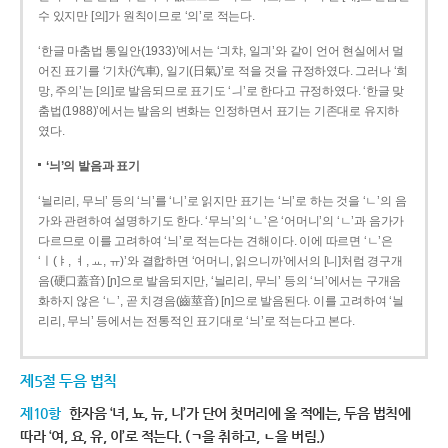
수 있지만 [의]가 원칙이므로 ‘의’로 적는다.
‘한글 마춤법 통일안(1933)’에서는 ‘긔챠, 일긔’와 같이 언어 현실에서 멀
어진 표기를 ‘기차(汽車), 일기(日氣)’로 적을 것을 규정하였다. 그러나 ‘희
망, 주의’는 [의]로 발음되므로 표기도 ‘ㅢ’로 한다고 규정하였다. ‘한글 맞
춤법(1988)’에서는 발음의 변화는 인정하면서 표기는 기존대로 유지하
였다.
‘늬’의 발음과 표기
‘늴리리, 무늬’ 등의 ‘늬’를 ‘니’로 읽지만 표기는 ‘늬’로 하는 것을 ‘ㄴ’의 음
가와 관련하여 설명하기도 한다. ‘무늬’의 ‘ㄴ’은 ‘어머니’의 ‘ㄴ’과 음가가
다르므로 이를 고려하여 ‘늬’로 적는다는 견해이다. 이에 따르면 ‘ㄴ’은
‘ㅣ(ㅑ, ㅕ, ㅛ, ㅠ)’와 결합하면 ‘어머니, 읽으니까’에서의 [니]처럼 경구개
음(硬口蓋音) [ɲ]으로 발음되지만, ‘늴리리, 무늬’ 등의 ‘늬’에서는 구개음
화하지 않은 ‘ㄴ’, 곧 치경음(齒莖音) [n]으로 발음된다. 이를 고려하여 ‘늴
리리, 무늬’ 등에서는 전통적인 표기대로 ‘늬’로 적는다고 본다.
제5절 두음 법칙
제10항
한자음 ‘녀, 뇨, 뉴, 니’가 단어 첫머리에 올 적에는, 두음 법칙에
따라 ‘여, 요, 유, 이’로 적는다. (ㄱ을 취하고, ㄴ을 버림.)