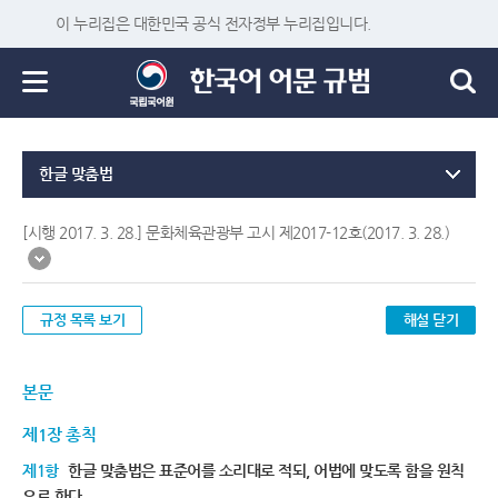
이 누리집은 대한민국 공식 전자정부 누리집입니다.
한글 맞춤법
[시행 2017. 3. 28.] 문화체육관광부 고시 제2017-12호(2017. 3. 28.)
규정 목록 보기
해설 닫기
본문
제1장 총칙
제1항
한글 맞춤법은 표준어를 소리대로 적되, 어법에 맞도록 함을 원칙
으로 한다.