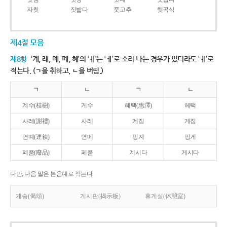
자칫
짓밟다
풋고추
햇곡식
제4절 모음
제8항
‘계, 례, 몌, 폐, 혜’의 ‘ㅖ’는 ‘ㅔ’로 소리 나는 경우가 있더라도 ‘ㅖ’로
적는다. (ㄱ을 취하고, ㄴ을 버림.)
ㄱ
ㄴ
ㄱ
ㄴ
계수(桂樹)
게수
혜택(惠澤)
헤택
사례(謝禮)
사레
계집
게집
연몌(連袂)
연메
핑계
핑게
폐품(廢品)
페품
계시다
게시다
다만, 다음 말은 본음대로 적는다.
게송(偈頌)
게시판(揭示板)
휴게실(休憩室)