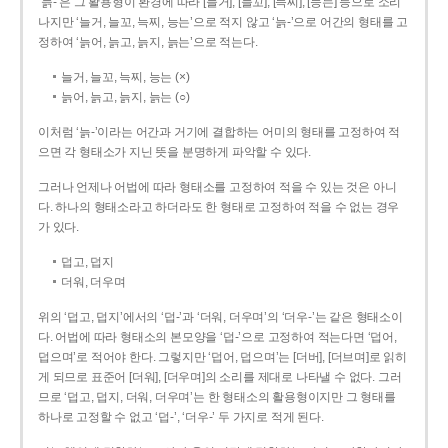
‘늙-’은 그 활용형이 환경에 따라 [늘거], [늘꼬], [늑찌], [능는] 등으로 소리
나지만 ‘늘거, 늘꼬, 늑찌, 능는’으로 적지 않고 ‘늙-’으로 어간의 형태를 고
정하여 ‘늙어, 늙고, 늙지, 늙는’으로 적는다.
늘거, 늘꼬, 늑찌, 능는 (×)
늙어, 늙고, 늙지, 늙는 (○)
이처럼 ‘늙-­’이라는 어간과 거기에 결합하는 어미의 형태를 고정하여 적
으면 각 형태소가 지닌 뜻을 분명하게 파악할 수 있다.
그러나 언제나 어법에 따라 형태소를 고정하여 적을 수 있는 것은 아니
다. 하나의 형태소라고 하더라도 한 형태로 고정하여 적을 수 없는 경우
가 있다.
덥고, 덥지
더워, 더우며
위의 ‘덥고, 덥지’에서의 ‘덥-­’과 ‘더워, 더우며’의 ‘더우-­’는 같은 형태소이
다. 어법에 따라 형태소의 본모양을 ‘덥-­’으로 고정하여 적는다면 ‘덥어,
덥으며’로 적어야 한다. 그렇지만 ‘덥어, 덥으며’는 [더버], [더브며]로 읽히
게 되므로 표준어 [더워], [더우며]의 소리를 제대로 나타낼 수 없다. 그러
므로 ‘덥고, 덥지, 더워, 더우며’는 한 형태소의 활용형이지만 그 형태를
하나로 고정할 수 없고 ‘덥-’, ‘더우-’ 두 가지로 적게 된다.