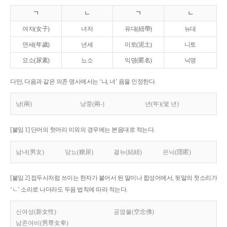
ㄱ
ㄴ
ㄱ
ㄴ
여자(女子)
녀자
유대(紐帶)
뉴대
연세(年歲)
년세
이토(泥土)
니토
요소(尿素)
뇨소
익명(匿名)
닉명
다만, 다음과 같은 의존 명사에서는 ‘냐, 녀’ 음을 인정한다.
냥(兩)
냥쭝(兩-)
년(年)(몇 년)
[붙임 1] 단어의 첫머리 이외의 경우에는 본음대로 적는다.
남녀(男女)
당뇨(糖尿)
결뉴(結紐)
은닉(隱匿)
[붙임 2] 접두사처럼 쓰이는 한자가 붙어서 된 말이나 합성어에서, 뒷말의 첫소리가
‘ㄴ’ 소리로 나더라도 두음 법칙에 따라 적는다.
신여성(新女性)
공염불(空念佛)
남존여비(男尊女卑)