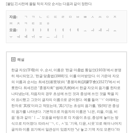
[붙임 2] 사전에 올릴 적의 자모 순서는 다음과 같이 정한다.
자음:
ㄱ
ㄲ
ㄴ
ㄷ
ㄸ
ㄹ
ㅁ
ㅂ
ㅃ
ㅅ
ㅆ
ㅇ
ㅈ
ㅉ
ㅊ
ㅋ
ㅌ
ㅍ
ㅎ
모음:
ㅏ
ㅐ
ㅑ
ㅒ
ㅓ
ㅔ
ㅕ
ㅖ
ㅗ
ㅘ
ㅙ
ㅚ
ㅛ
ㅜ
ㅝ
ㅞ
ㅟ
ㅠ
ㅡ
ㅢ
ㅣ
해설
한글 자모(字母)의 수, 순서, 이름은 ‘한글 마춤법 통일안(1933)’에서 분명
히 제시되었고, ‘한글 맞춤법(1988)’도 이를 이어받았다. 이 가운데 자모
의 이름과 순서는 최세진(崔世珍)의 “훈몽자회(訓蒙字會)(1527)”에서 비
롯한다. 최세진은 “훈몽자회” 범례(凡例)에서 한글 자모의 음가를 한자로
나타냈는데, 자음자의 경우 초성에 쓰인 것과 종성에 쓰인 것을 짝을 지
어 표시했고 그것이 글자의 이름으로 굳어졌다. 예를 들어 ‘ㄱ’ 아래에는
한자로 ‘其役’이라고 적었는데, ‘其(기)’는 초성의 음가를, ‘役(역)’은 종성
의 음가를 나타낸다. 기본적으로 자음자의 이름은 ‘니은, 리을, 미음, 비
읍’ 등과 같이 ‘ㅣㅡ’ 모음을 바탕으로 각 자음이 초성, 종성에 놓이는 방
식으로 지어졌다. 따라서 ‘ㄱ, ㄷ, ㅅ’도 ‘기윽, 디읃, 시읏’으로 해야 나머지
글자와 이름 표기에서 일관성이 있겠지만 “낫 놓고 기역 자도 모른다.”라