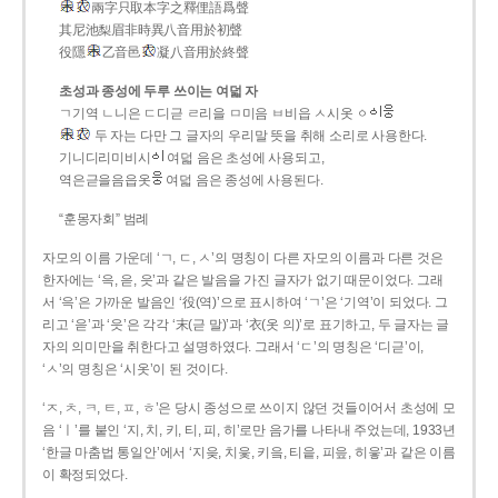
兩字只取本字之釋俚語爲聲
其尼池梨眉非時異八音用於初聲
役隱
乙音邑
凝八音用於終聲
초성과 종성에 두루 쓰이는 여덟 자
ㄱ기역 ㄴ니은 ㄷ디귿 ㄹ리을 ㅁ미음 ㅂ비읍 ㅅ시옷 ㆁ
두 자는 다만 그 글자의 우리말 뜻을 취해 소리로 사용한다.
기니디리미비시
여덟 음은 초성에 사용되고,
역은귿을음읍옷
여덟 음은 종성에 사용된다.
“훈몽자회” 범례
자모의 이름 가운데 ‘ㄱ, ㄷ, ㅅ’의 명칭이 다른 자모의 이름과 다른 것은
한자에는 ‘윽, 읃, 읏’과 같은 발음을 가진 글자가 없기 때문이었다. 그래
서 ‘윽’은 가까운 발음인 ‘役(역)’으로 표시하여 ‘ㄱ’은 ‘기역’이 되었다. 그
리고 ‘읃’과 ‘읏’은 각각 ‘末(귿 말)’과 ‘衣(옷 의)’로 표기하고, 두 글자는 글
자의 의미만을 취한다고 설명하였다. 그래서 ‘ㄷ’의 명칭은 ‘디귿’이,
‘ㅅ’의 명칭은 ‘시옷’이 된 것이다.
‘ㅈ, ㅊ, ㅋ, ㅌ, ㅍ, ㅎ’은 당시 종성으로 쓰이지 않던 것들이어서 초성에 모
음 ‘ㅣ’를 붙인 ‘지, 치, 키, 티, 피, 히’로만 음가를 나타내 주었는데, 1933년
‘한글 마춤법 통일안’에서 ‘지읒, 치읓, 키읔, 티읕, 피읖, 히읗’과 같은 이름
이 확정되었다.