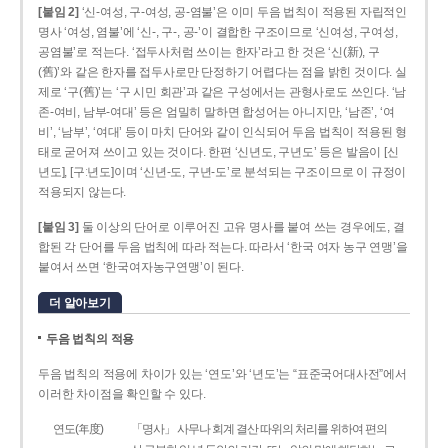
[붙임 2]
‘신-여성, 구-여성, 공-염불’은 이미 두음 법칙이 적용된 자립적인
명사 ‘여성, 염불’에 ‘신-, 구-, 공-’이 결합한 구조이므로 ‘신여성, 구여성,
공염불’로 적는다. ‘접두사처럼 쓰이는 한자’라고 한 것은 ‘신(新), 구
(舊)’와 같은 한자를 접두사로만 단정하기 어렵다는 점을 밝힌 것이다. 실
제로 ‘구(舊)’는 ‘구 시민 회관’과 같은 구성에서는 관형사로도 쓰인다. ‘남
존­-여비, 남부-­여대’ 등은 엄밀히 말하면 합성어는 아니지만, ‘남존’, ‘여
비’, ‘남부’, ‘여대’ 등이 마치 단어와 같이 인식되어 두음 법칙이 적용된 형
태로 굳어져 쓰이고 있는 것이다. 한편 ‘신년도, 구년도’ 등은 발음이 [신
년도], [구ː년도]이며 ‘신년­-도, 구년-­도’로 분석되는 구조이므로 이 규정이
적용되지 않는다.
[붙임 3]
둘 이상의 단어로 이루어진 고유 명사를 붙여 쓰는 경우에도, 결
합된 각 단어를 두음 법칙에 따라 적는다. 따라서 ‘한국 여자 농구 연맹’을
붙여서 쓰면 ‘한국여자농구연맹’이 된다.
더 알아보기
두음 법칙의 적용
두음 법칙의 적용에 차이가 있는 ‘연도’와 ‘년도’는 “표준국어대사전”에서
이러한 차이점을 확인할 수 있다.
연도(年度)
「명사」 사무나 회계 결산 따위의 처리를 위하여 편의