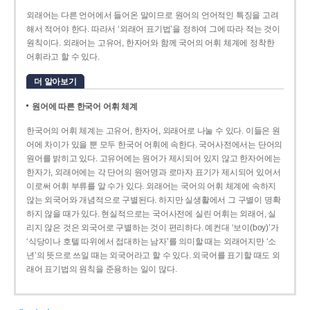
외래어는 다른 언어에서 들어온 말이므로 원어의 언어적인 특징을 고려
해서 적어야 한다. 따라서 ‘외래어 표기법’을 정하여 그에 따라 적는 것이
원칙이다. 외래어는 고유어, 한자어와 함께 국어의 어휘 체계에 정착한
어휘라고 할 수 있다.
더 알아보기
원어에 따른 한국어 어휘 체계
한국어의 어휘 체계는 고유어, 한자어, 외래어로 나눌 수 있다. 이들은 원
어에 차이가 있을 뿐 모두 한국어 어휘에 속한다. 국어사전에서는 단어의
원어를 밝히고 있다. 고유어에는 원어가 제시되어 있지 않고 한자어에는
한자가, 외래어에는 각 단어의 원어명과 로마자 표기가 제시되어 있어서
이로써 어휘 부류를 알 수가 있다. 외래어는 국어의 어휘 체계에 속하지
않는 외국어와 개념적으로 구별된다. 하지만 실생활에서 그 구별이 명확
하지 않을 때가 있다. 현실적으로는 국어사전에 실린 어휘는 외래어, 실
리지 않은 것은 외국어로 구별하는 것이 편리하다. 예컨대 ‘보이(boy)’가
‘식당이나 호텔 따위에서 접대하는 남자’를 의미할 때는 외래어지만 ‘소
년’의 뜻으로 쓰일 때는 외국어라고 할 수 있다. 외국어를 표기할 때도 외
래어 표기법의 원칙을 준용하는 일이 많다.