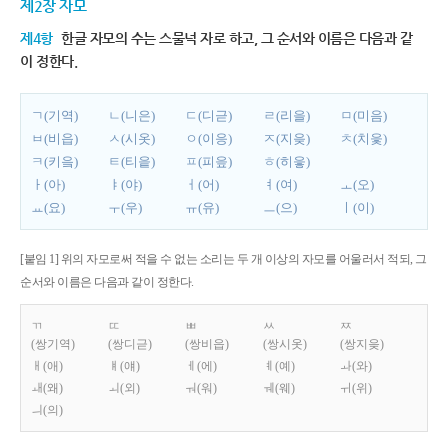
제2장 자모
제4항
한글 자모의 수는 스물넉 자로 하고, 그 순서와 이름은 다음과 같
이 정한다.
ㄱ(기역)
ㄴ(니은)
ㄷ(디귿)
ㄹ(리을)
ㅁ(미음)
ㅂ(비읍)
ㅅ(시옷)
ㅇ(이응)
ㅈ(지읒)
ㅊ(치읓)
ㅋ(키읔)
ㅌ(티읕)
ㅍ(피읖)
ㅎ(히읗)
ㅏ(아)
ㅑ(야)
ㅓ(어)
ㅕ(여)
ㅗ(오)
ㅛ(요)
ㅜ(우)
ㅠ(유)
ㅡ(으)
ㅣ(이)
[붙임 1] 위의 자모로써 적을 수 없는 소리는 두 개 이상의 자모를 어울러서 적되, 그
순서와 이름은 다음과 같이 정한다.
ㄲ
ㄸ
ㅃ
ㅆ
ㅉ
(쌍기역)
(쌍디귿)
(쌍비읍)
(쌍시옷)
(쌍지읒)
ㅐ(애)
ㅒ(얘)
ㅔ(에)
ㅖ(예)
ㅘ(와)
ㅙ(왜)
ㅚ(외)
ㅝ(워)
ㅞ(웨)
ㅟ(위)
ㅢ(의)