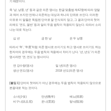
기 때문이다.
즉 ‘냥, 냥쭝, 년’ 등과 같은 의존 명사는 한글 맞춤법 제42항에 따라 앞말
과 띄어 쓰지만 언제나 의존하는 대상과 하나의 단위로 쓰인다. 이러한
이유로 이 말들은 독립된 단어로 잘 인식되지 않고, 그 결과 단어의 첫머
리에도 ‘연도, 열반’ 등과 달리 두음 법칙이 적용되지 않는다. 따라서 소리
나는 대로 적는다.
십 년
금 한 냥
은 두 냥쭝
따라서 ‘年’, ‘年度’처럼 의존 명사로 쓰이기도 하고 명사로 쓰이기도 하는
한자어의 경우에는 두음 법칙의 적용에서 차이가 난다. ‘년, 년도’가 의존
명사라면 ‘연, 연도’는 명사이다.
연 강수량(명사)
일 년(의존 명사)
생산 연도(명사)
2018 년도(의존 명사)
[붙임 1]
단어의 첫머리가 아닌 경우에는 두음 법칙이 적용되지 않으므로
본음대로 적는 것이다.
소녀(少女)
만년(晩年)
배뇨(排尿)
비구니(比丘尼)
운니(雲泥)
탐닉(耽溺)