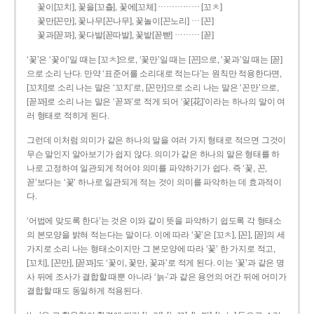
……………
꽃이[꼬치], 꽃을[꼬츨], 꽃에[꼬체]
[꼬ㅊ]
…
꽃만[꼰만], 꽃나무[꼰나무], 꽃놀이[꼰노리]
[꼰]
………
꽃과[꼳꽈], 꽃다발[꼳따발], 꽃밭[꼳빧]
[꼳]
‘꽃’은 ‘꽃이’일 때는 [꼬ㅊ]으로, ‘꽃만’일 때는 [꼰]으로, ‘꽃과’일 때는 [꼳]
으로 소리 난다. 만약 ‘표준어를 소리대로 적는다’는 원칙만 적용한다면,
[꼬치]로 소리 나는 말은 ‘꼬치’로, [꼰만]으로 소리 나는 말은 ‘꼰만’으로,
[꼳꽈]로 소리 나는 말은 ‘꼳꽈’로 적게 되어 ‘꽃[花]’이라는 하나의 말이 여
러 형태로 적히게 된다.
그런데 이처럼 의미가 같은 하나의 말을 여러 가지 형태로 적으면 그것이
무슨 말인지 알아보기가 쉽지 않다. 의미가 같은 하나의 말은 형태를 하
나로 고정하여 일관되게 적어야 의미를 파악하기가 쉽다. 즉 ‘꽃, 꼰,
꼳’보다는 ‘꽃’ 하나로 일관되게 적는 것이 의미를 파악하는 데 효과적이
다.
‘어법에 맞도록 한다’는 것은 이와 같이 뜻을 파악하기 쉽도록 각 형태소
의 본모양을 밝혀 적는다는 말이다. 이에 따라 ‘꽃’은 [꼬ㅊ], [꼰], [꼳]의 세
가지로 소리 나는 형태소이지만 그 본모양에 따라 ‘꽃’ 한 가지로 적고,
[꼬치], [꼰만], [꼳꽈]도 ‘꽃이, 꽃만, 꽃과’로 적게 된다. 이는 ‘꽃’과 같은 명
사 뒤에 조사가 결합할 때뿐 아니라 ‘늙-’과 같은 용언의 어간 뒤에 어미가
결합할 때도 동일하게 적용된다.