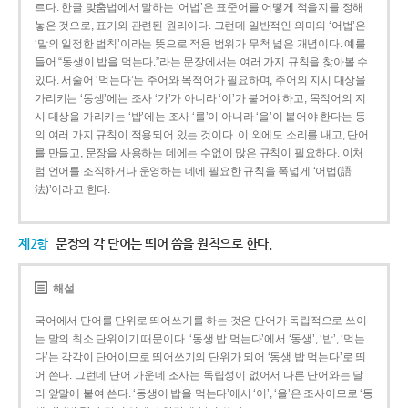
르다. 한글 맞춤법에서 말하는 ‘어법’은 표준어를 어떻게 적을지를 정해
놓은 것으로, 표기와 관련된 원리이다. 그런데 일반적인 의미의 ‘어법’은
‘말의 일정한 법칙’이라는 뜻으로 적용 범위가 무척 넓은 개념이다. 예를
들어 “동생이 밥을 먹는다.”라는 문장에서는 여러 가지 규칙을 찾아볼 수
있다. 서술어 ‘먹는다’는 주어와 목적어가 필요하며, 주어의 지시 대상을
가리키는 ‘동생’에는 조사 ‘가’가 아니라 ‘이’가 붙어야 하고, 목적어의 지
시 대상을 가리키는 ‘밥’에는 조사 ‘를’이 아니라 ‘을’이 붙어야 한다는 등
의 여러 가지 규칙이 적용되어 있는 것이다. 이 외에도 소리를 내고, 단어
를 만들고, 문장을 사용하는 데에는 수없이 많은 규칙이 필요하다. 이처
럼 언어를 조직하거나 운영하는 데에 필요한 규칙을 폭넓게 ‘어법(語
法)’이라고 한다.
제2항
문장의 각 단어는 띄어 씀을 원칙으로 한다.
해설
국어에서 단어를 단위로 띄어쓰기를 하는 것은 단어가 독립적으로 쓰이
는 말의 최소 단위이기 때문이다. ‘동생 밥 먹는다’에서 ‘동생’, ‘밥’, ‘먹는
다’는 각각이 단어이므로 띄어쓰기의 단위가 되어 ‘동생 밥 먹는다’로 띄
어 쓴다. 그런데 단어 가운데 조사는 독립성이 없어서 다른 단어와는 달
리 앞말에 붙여 쓴다. ‘동생이 밥을 먹는다’에서 ‘이’, ‘을’은 조사이므로 ‘동