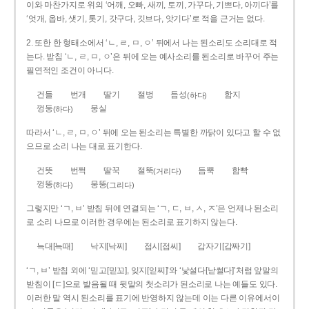
이와 마찬가지로 위의 ‘어깨, 오빠, 새끼, 토끼, 가꾸다, 기쁘다, 아끼다’를
‘엇개, 옵바, 샛기, 톳기, 갓구다, 깃브다, 앗기다’로 적을 근거는 없다.
2. 또한 한 형태소에서 ‘ㄴ, ㄹ, ㅁ, ㅇ’ 뒤에서 나는 된소리도 소리대로 적
는다. 받침 ‘ㄴ, ㄹ, ㅁ, ㅇ’은 뒤에 오는 예사소리를 된소리로 바꾸어 주는
필연적인 조건이 아니다.
건들
번개
딸기
절벙
듬성
함지
(하다)
껑둥
뭉실
(하다)
따라서 ‘ㄴ, ㄹ, ㅁ, ㅇ’ 뒤에 오는 된소리는 특별한 까닭이 있다고 할 수 없
으므로 소리 나는 대로 표기한다.
건뜻
번쩍
딸꾹
절뚝
듬뿍
함빡
(거리다)
껑뚱
뭉뚱
(하다)
(그리다)
그렇지만 ‘ㄱ, ㅂ’ 받침 뒤에 연결되는 ‘ㄱ, ㄷ, ㅂ, ㅅ, ㅈ’은 언제나 된소리
로 소리 나므로 이러한 경우에는 된소리로 표기하지 않는다.
늑대[늑때]
낙지[낙찌]
접시[접씨]
갑자기[갑짜기]
‘ㄱ, ㅂ’ 받침 외에 ‘믿고[믿꼬], 잊지[읻찌]’와 ‘낯설다[낟썰다]’처럼 앞말의
받침이 [ㄷ]으로 발음될 때 뒷말의 첫소리가 된소리로 나는 예들도 있다.
이러한 말 역시 된소리를 표기에 반영하지 않는데 이는 다른 이유에서이