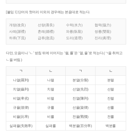
[붙임 1] 단어의 첫머리 이외의 경우에는 본음대로 적는다.
개량(改良)
선량(善良)
수력(水力)
협력(協力)
사례(謝禮)
혼례(婚禮)
와룡(臥龍)
쌍룡(雙龍)
하류(下流)
급류(急流)
도리(道理)
진리(眞理)
다만, 모음이나 ‘ㄴ’ 받침 뒤에 이어지는 ‘렬, 률’은 ‘열, 율’로 적는다.(ㄱ을 취하고
ㄴ을 버림.)
ㄱ
ㄴ
ㄱ
ㄴ
나열(羅列)
나렬
분열(分裂)
분렬
치열(齒列)
치렬
선열(先烈)
선렬
비열(卑劣)
비렬
진열(陳列)
진렬
규율(規律)
규률
선율(旋律)
선률
비율(比率)
비률
전율(戰慄)
전률
실패율(失敗率)
실패률
백분율(百分率)
백분률