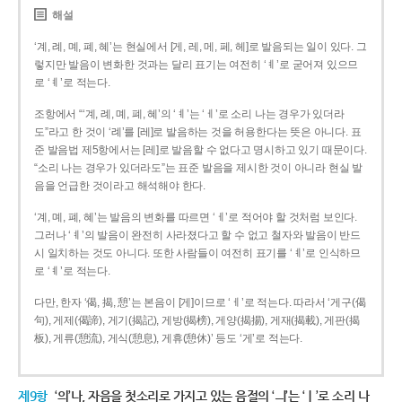
해설
‘계, 례, 몌, 폐, 혜’는 현실에서 [게, 레, 메, 페, 헤]로 발음되는 일이 있다. 그
렇지만 발음이 변화한 것과는 달리 표기는 여전히 ‘ㅖ’로 굳어져 있으므
로 ‘ㅖ’로 적는다.
조항에서 “‘계, 례, 몌, 폐, 혜’의 ‘ㅖ’는 ‘ㅔ’로 소리 나는 경우가 있더라
도”라고 한 것이 ‘례’를 [레]로 발음하는 것을 허용한다는 뜻은 아니다. 표
준 발음법 제5항에서는 [레]로 발음할 수 없다고 명시하고 있기 때문이다.
“소리 나는 경우가 있더라도”는 표준 발음을 제시한 것이 아니라 현실 발
음을 언급한 것이라고 해석해야 한다.
‘계, 몌, 폐, 혜’는 발음의 변화를 따르면 ‘ㅔ’로 적어야 할 것처럼 보인다.
그러나 ‘ㅖ’의 발음이 완전히 사라졌다고 할 수 없고 철자와 발음이 반드
시 일치하는 것도 아니다. 또한 사람들이 여전히 표기를 ‘ㅖ’로 인식하므
로 ‘ㅖ’로 적는다.
다만, 한자 ‘偈, 揭, 憩’는 본음이 [게]이므로 ‘ㅔ’로 적는다. 따라서 ‘게구(偈
句), 게제(偈諦), 게기(揭記), 게방(揭榜), 게양(揭揚), 게재(揭載), 게판(揭
板), 게류(憩流), 게식(憩息), 게휴(憩休)’ 등도 ‘게’로 적는다.
제9항
‘의’나, 자음을 첫소리로 가지고 있는 음절의 ‘ㅢ’는 ‘ㅣ’로 소리 나