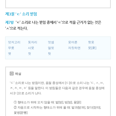
제3절 'ㄷ' 소리 받침
제7항
‘ㄷ’ 소리로 나는 받침 중에서 ‘ㄷ’으로 적을 근거가 없는 것은
‘ㅅ’으로 적는다.
덧저고리
돗자리
엇셈
웃어른
핫옷
무릇
사뭇
얼핏
자칫하면
뭇[衆]
옛
첫
헛
해설
‘ㄷ’ 소리로 나는 받침이란, 음절 종성에서 [ㄷ]으로 소리 나는 ‘ㄷ, ㅅ, ㅆ,
ㅈ, ㅊ, ㅌ, ㅎ’ 등을 말한다. 이 받침들은 다음과 같은 경우에 음절 종성에
서 [ㄷ]으로 소리가 난다.
① 형태소가 뒤에 오지 않을 때: 밭[받], 빚[빋], 꽃[꼳]
② 자음으로 시작하는 형태소가 뒤에 올 때: 밭과[받꽈], 젖다[젇따],
꽃병[꼳뼝]