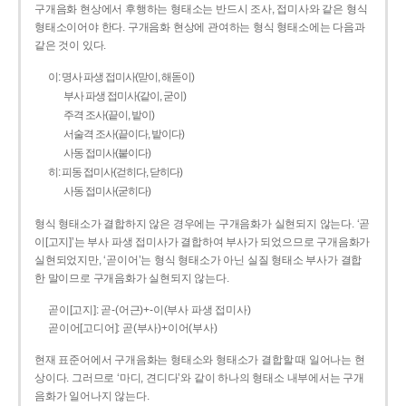
구개음화 현상에서 후행하는 형태소는 반드시 조사, 접미사와 같은 형식
형태소이어야 한다. 구개음화 현상에 관여하는 형식 형태소에는 다음과
같은 것이 있다.
이: 명사 파생 접미사(맏이, 해돋이)
부사 파생 접미사(같이, 굳이)
주격 조사(끝이, 밭이)
서술격 조사(끝이다, 밭이다)
사동 접미사(붙이다)
히: 피동 접미사(걷히다, 닫히다)
사동 접미사(굳히다)
형식 형태소가 결합하지 않은 경우에는 구개음화가 실현되지 않는다. ‘곧
이[고지]’는 부사 파생 접미사가 결합하여 부사가 되었으므로 구개음화가
실현되었지만, ‘곧이어’는 형식 형태소가 아닌 실질 형태소 부사가 결합
한 말이므로 구개음화가 실현되지 않는다.
곧이[고지]: 곧-­(어근)+­-이(부사 파생 접미사)
곧이어[고디어]: 곧(부사)+이어(부사)
현재 표준어에서 구개음화는 형태소와 형태소가 결합할 때 일어나는 현
상이다. 그러므로 ‘마디, 견디다’와 같이 하나의 형태소 내부에서는 구개
음화가 일어나지 않는다.