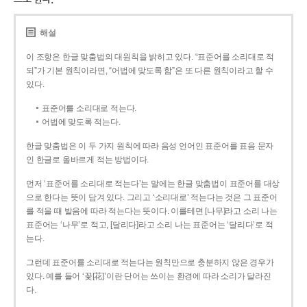
해설
이 조항은 한글 맞춤법의 대원칙을 밝히고 있다. “표준어를 소리대로 적
되”가 기본 원칙이라면, “어법에 맞도록 함”은 또 다른 원칙이라고 할 수
있다.
표준어를 소리대로 적는다.
어법에 맞도록 적는다.
한글 맞춤법은 이 두 가지 원칙에 따라 음성 언어인 표준어를 표음 문자
인 한글로 올바르게 적는 방법이다.
먼저 ‘표준어를 소리대로 적는다’는 말에는 한글 맞춤법이 표준어를 대상
으로 한다는 뜻이 담겨 있다. 그리고 ‘소리대로’ 적는다는 것은 그 표준어
를 적을 때 발음에 따라 적는다는 뜻이다. 이를테면 [나무]라고 소리 나는
표준어는 ‘나무’로 적고, [달리다]라고 소리 나는 표준어는 ‘달리다’로 적
는다.
그런데 표준어를 소리대로 적는다는 원칙만으로 충분하지 않은 경우가
있다. 예를 들어 ‘꽃[花]’이란 단어는 쓰이는 환경에 따라 소리가 달라진
다.