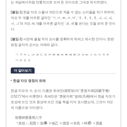
는 속담에서처럼 전통적으로 쓰여 온 것이므로 그대로 유지하였다.
[붙임 1]
한글 자모 스물넉 자만으로 적을 수 없는 소리들을 적기 위하여,
자모 두 개를 어우른 글자인 ‘ㄲ, ㄸ, ㅃ, ㅆ, ㅉ’, ‘ㅐ, ㅒ, ㅔ, ㅖ, ㅘ, ㅚ, ㅝ,
ㅟ, ㅢ’와 자모 세 개를 어우른 글자인 ‘ㅙ, ㅞ’를 쓴다는 것을 보여 준 것이
다.
[붙임 2]
사전에 올릴 적의 순서를 명확하게 하려고 제시한 것이다. 한편
받침 글자의 순서는 아래와 같다.
ㄱ ㄲ ㄳ ㄴ ㄵ ㄶ ㄷ ㄹ ㄺ ㄻ ㄼ ㄽ ㄾ ㄿ ㅀ ㅁ ㅂ ㅄ ㅅ ㅆ ㅇ ㅈ ㅊ
ㅋ ㅌ ㅍ ㅎ
더 알아보기
한글 자모 명칭의 유래
한글 자모의 수, 순서, 이름은 최세진(崔世珍)의 “훈몽자회(訓蒙字會)
(1527)”에서 비롯한다. 최세진은 “훈몽자회” 범례(凡例)에서 한글 자모가
초성에 쓰인 것과 종성에 쓰인 것을 짝을 지어 표시했는데, 그것이 자모
의 이름으로 이어졌다.
初聲終聲通用八字
ㄱ其役 ㄴ尼隱 ㄷ池
ㄹ梨乙 ㅁ眉音 ㅂ非邑 ㅅ時
ㆁ異凝