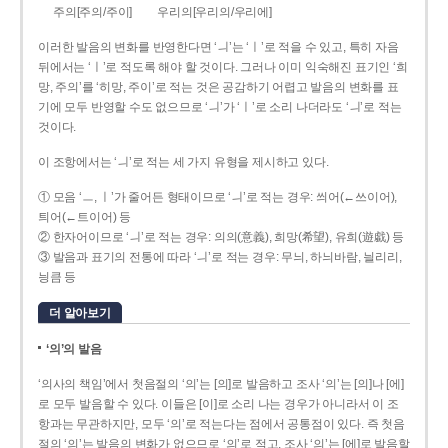
주의[주의/주이]
우리의[우리의/우리에]
이러한 발음의 변화를 반영한다면 ‘ㅢ’는 ‘ㅣ’로 적을 수 있고, 특히 자음
뒤에서는 ‘ㅣ’로 적도록 해야 할 것이다. 그러나 이미 익숙해진 표기인 ‘희
망, 주의’를 ‘히망, 주이’로 적는 것은 공감하기 어렵고 발음의 변화를 표
기에 모두 반영할 수도 없으므로 ‘ㅢ’가 ‘ㅣ’로 소리 나더라도 ‘ㅢ’로 적는
것이다.
이 조항에서는 ‘ㅢ’로 적는 세 가지 유형을 제시하고 있다.
① 모음 ‘ㅡ, ㅣ’가 줄어든 형태이므로 ‘ㅢ’로 적는 경우: 씌어(←쓰이어),
틔어(←트이어) 등
② 한자어이므로 ‘ㅢ’로 적는 경우: 의의(意義), 희망(希望), 유희(遊戱) 등
③ 발음과 표기의 전통에 따라 ‘ㅢ’로 적는 경우: 무늬, 하늬바람, 늴리리,
닁큼 등
더 알아보기
‘의’의 발음
‘의사의 책임’에서 첫음절의 ‘의’는 [의]로 발음하고 조사 ‘의’는 [의]나 [에]
로 모두 발음할 수 있다. 이들은 [이]로 소리 나는 경우가 아니라서 이 조
항과는 무관하지만, 모두 ‘의’로 적는다는 점에서 공통점이 있다. 즉 첫음
절의 ‘의’는 발음의 변화가 없으므로 ‘의’로 적고, 조사 ‘의’는 [에]로 발음할