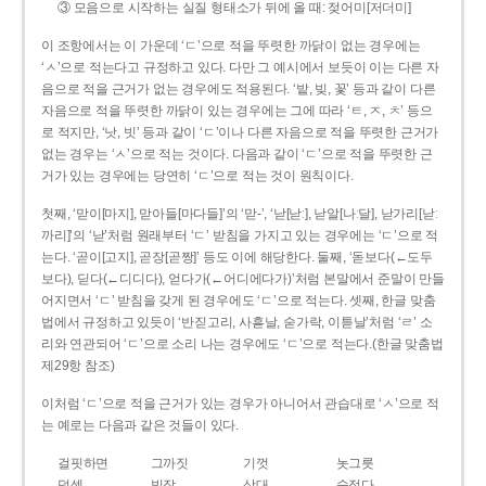
③ 모음으로 시작하는 실질 형태소가 뒤에 올 때: 젖어미[저더미]
이 조항에서는 이 가운데 ‘ㄷ’으로 적을 뚜렷한 까닭이 없는 경우에는
‘ㅅ’으로 적는다고 규정하고 있다. 다만 그 예시에서 보듯이 이는 다른 자
음으로 적을 근거가 없는 경우에도 적용된다. ‘밭, 빚, 꽃’ 등과 같이 다른
자음으로 적을 뚜렷한 까닭이 있는 경우에는 그에 따라 ‘ㅌ, ㅈ, ㅊ’ 등으
로 적지만, ‘낫, 빗’ 등과 같이 ‘ㄷ’이나 다른 자음으로 적을 뚜렷한 근거가
없는 경우는 ‘ㅅ’으로 적는 것이다. 다음과 같이 ‘ㄷ’으로 적을 뚜렷한 근
거가 있는 경우에는 당연히 ‘ㄷ’으로 적는 것이 원칙이다.
첫째, ‘맏이[마지], 맏아들[마다들]’의 ‘맏-’, ‘낟[낟ː], 낟알[나ː달], 낟가리[낟ː
까리]’의 ‘낟’처럼 원래부터 ‘ㄷ’ 받침을 가지고 있는 경우에는 ‘ㄷ’으로 적
는다. ‘곧이[고지], 곧장[곧짱]’ 등도 이에 해당한다. 둘째, ‘돋보다(←도두
보다), 딛다(←디디다), 얻다가(←어디에다가)’처럼 본말에서 준말이 만들
어지면서 ‘ㄷ’ 받침을 갖게 된 경우에도 ‘ㄷ’으로 적는다. 셋째, 한글 맞춤
법에서 규정하고 있듯이 ‘반짇고리, 사흗날, 숟가락, 이튿날’처럼 ‘ㄹ’ 소
리와 연관되어 ‘ㄷ’으로 소리 나는 경우에도 ‘ㄷ’으로 적는다.(한글 맞춤법
제29항 참조)
이처럼 ‘ㄷ’으로 적을 근거가 있는 경우가 아니어서 관습대로 ‘ㅅ’으로 적
는 예로는 다음과 같은 것들이 있다.
걸핏하면
그까짓
기껏
놋그릇
덧셈
빗장
삿대
숫접다