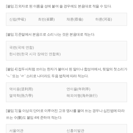
[붙임 2] 외자로 된 이름을 성에 붙여 쓸 경우에도 본음대로 적을 수 있다.
신립(申砬)
최린(崔麟)
채륜(蔡倫)
하륜(河崙)
[붙임 3] 준말에서 본음으로 소리 나는 것은 본음대로 적는다.
국련(국제 연합)
한시련(한국 시각 장애인 연합회)
[붙임 4] 접두사처럼 쓰이는 한자가 붙어서 된 말이나 합성어에서, 뒷말의 첫소리가
‘ㄴ’ 또는 ‘ㄹ’ 소리로 나더라도 두음 법칙에 따라 적는다.
역이용(逆利用)
연이율(年利率)
열역학(熱力學)
해외여행(海外旅行)
[붙임 5] 둘 이상의 단어로 이루어진 고유 명사를 붙여 쓰는 경우나 십진법에 따라
쓰는 수(數)도 붙임 4에 준하여 적는다.
서울여관
신흥이발관