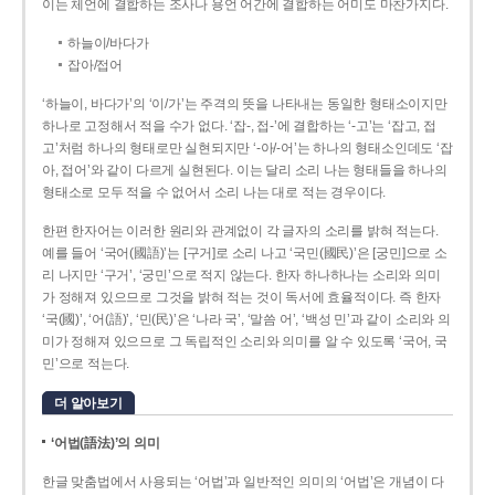
이는 체언에 결합하는 조사나 용언 어간에 결합하는 어미도 마찬가지다.
하늘이/바다가
잡아/접어
‘하늘이, 바다가’의 ‘이/가’는 주격의 뜻을 나타내는 동일한 형태소이지만
하나로 고정해서 적을 수가 없다. ‘잡-, 접-’에 결합하는 ‘-고’는 ‘잡고, 접
고’처럼 하나의 형태로만 실현되지만 ‘-아/-어’는 하나의 형태소인데도 ‘잡
아, 접어’와 같이 다르게 실현된다. 이는 달리 소리 나는 형태들을 하나의
형태소로 모두 적을 수 없어서 소리 나는 대로 적는 경우이다.
한편 한자어는 이러한 원리와 관계없이 각 글자의 소리를 밝혀 적는다.
예를 들어 ‘국어(國語)’는 [구거]로 소리 나고 ‘국민(國民)’은 [궁민]으로 소
리 나지만 ‘구거’, ‘궁민’으로 적지 않는다. 한자 하나하나는 소리와 의미
가 정해져 있으므로 그것을 밝혀 적는 것이 독서에 효율적이다. 즉 한자
‘국(國)’, ‘어(語)’, ‘민(民)’은 ‘나라 국’, ‘말씀 어’, ‘백성 민’과 같이 소리와 의
미가 정해져 있으므로 그 독립적인 소리와 의미를 알 수 있도록 ‘국어, 국
민’으로 적는다.
더 알아보기
‘어법(語法)’의 의미
한글 맞춤법에서 사용되는 ‘어법’과 일반적인 의미의 ‘어법’은 개념이 다