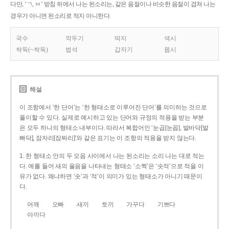
다만, ‘ㄱ, ㅂ’ 받침 뒤에서 나는 된소리는, 같은 음절이나 비슷한 음절이 겹쳐 나는
경우가 아니면 된소리로 적지 아니한다.
국수
깍두기
딱지
색시
싹둑(~싹둑)
법석
갑자기
몹시
해설
이 조항에서 ‘한 단어’는 ‘한 형태소로 이루어진 단어’를 의미하는 것으로
풀이할 수 있다. 실제로 예시하고 있는 단어와 규정의 적용을 받는 부분
은 모두 하나의 형태소 내부이다. 따라서 복합어인 ‘눈곱[눈꼽], 발바닥[발
빠닥], 잠자리[잠짜리]’와 같은 표기는 이 조항의 적용을 받지 않는다.
1. 한 형태소 안의 두 모음 사이에서 나는 된소리는 소리 나는 대로 적는
다. 예를 들어 새의 울음을 나타내는 형태소 ‘소쩍’은 ‘솟적’으로 적을 이
유가 없다. 왜냐하면 ‘솟’과 ‘적’이 의미가 있는 형태소가 아니기 때문이
다.
어깨
오빠
새끼
토끼
가꾸다
기쁘다
아끼다