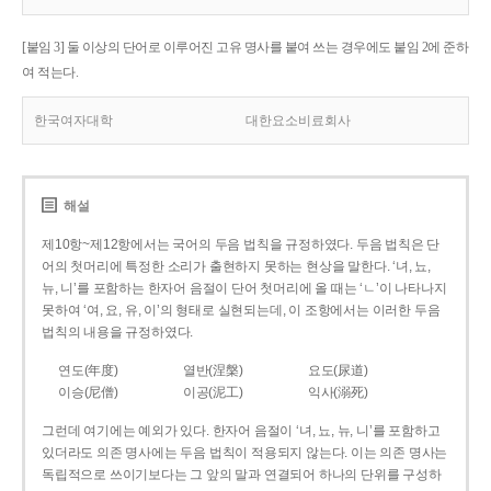
[붙임 3] 둘 이상의 단어로 이루어진 고유 명사를 붙여 쓰는 경우에도 붙임 2에 준하
여 적는다.
한국여자대학
대한요소비료회사
해설
제10항~제12항에서는 국어의 두음 법칙을 규정하였다. 두음 법칙은 단
어의 첫머리에 특정한 소리가 출현하지 못하는 현상을 말한다. ‘녀, 뇨,
뉴, 니’를 포함하는 한자어 음절이 단어 첫머리에 올 때는 ‘ㄴ’이 나타나지
못하여 ‘여, 요, 유, 이’의 형태로 실현되는데, 이 조항에서는 이러한 두음
법칙의 내용을 규정하였다.
연도(年度)
열반(涅槃)
요도(尿道)
이승(尼僧)
이공(泥工)
익사(溺死)
그런데 여기에는 예외가 있다. 한자어 음절이 ‘녀, 뇨, 뉴, 니’를 포함하고
있더라도 의존 명사에는 두음 법칙이 적용되지 않는다. 이는 의존 명사는
독립적으로 쓰이기보다는 그 앞의 말과 연결되어 하나의 단위를 구성하