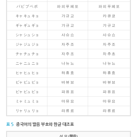
パ ピ プ ペ ポ
파 피 푸 페 포
파 피 푸 페 포
キャ キュ キョ
갸 규 교
캬 큐 쿄
ギャ ギュ ギョ
갸 규 교
갸 규 교
シャ シュ ショ
샤 슈 쇼
샤 슈 쇼
ジャ ジュ ジョ
자 주 조
자 주 조
チャ チュ チョ
자 주 조
차 추 초
ニャ ニュ ニョ
냐 뉴 뇨
냐 뉴 뇨
ヒャ ヒュ ヒョ
햐 휴 효
햐 휴 효
ビャ ビュ ビョ
뱌 뷰 뵤
뱌 뷰 뵤
ピャ ピュ ピョ
퍄 퓨 표
퍄 퓨 표
ミャ ミュ ミョ
먀 뮤 묘
먀 뮤 묘
リャ リュ リョ
랴 류 료
랴 류 료
표 5
중국어의 발음 부호와 한글 대조표
성 모 (聲母)