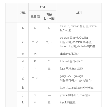
한글
자모
보기
자음
모음 앞
앞ㆍ어말
biz 비스, blandon 블란돈, braceo
b
ㅂ
브
브라세오
colcren 콜크렌, Cecilia
c
ㅋ, ㅅ
ㄱ, 크
세실리아, coccion 콕시온,
bistec 비스텍, dictado 딕타도
ch
ㅊ
―
chicharra 치차라
d
ㄷ
드
felicidad 펠리시다드
f
ㅍ
프
fuga 푸가, fran 프란
ganga 강가, geologia
g
ㄱ, ㅎ
그
헤올로히아, yungla 융글라
h
―
―
hipo 이포, quehacer 케아세르
j
ㅎ
―
jueves 후에베스, reloj 렐로
k
ㅋ
크
kapok 카포크