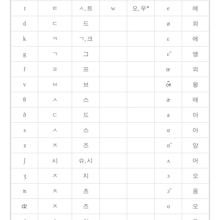
t
ㅌ
ㅅ, 트
w
오, 우*
e
에
d
ㄷ
드
ø
외
k
ㅋ
ㄱ, 크
ɛ
에
g
ㄱ
그
ɛ̃
앵
f
ㅍ
프
œ
외
v
ㅂ
브
욍
θ
ㅅ
스
æ
애
ð
ㄷ
드
a
아
s
ㅅ
스
ɑ
아
z
ㅈ
즈
ɑ̃
앙
ʃ
시
슈, 시
ʌ
어
ʒ
ㅈ
지
ɔ
오
ʦ
ㅊ
츠
ɔ̃
옹
ʣ
ㅈ
즈
o
오