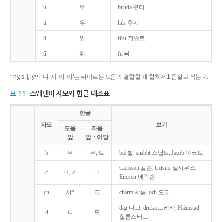
u
우
bunda 분더
ú
우
hús 후시
ü
위
füst 퓌슈트
ű
위
fű 퓌
* ny, s, j, ly의 ‘니, 시, 이, 이’는 뒤따르는 모음과 결합할 때 합쳐서 1 음절로 적는다.
표 11
스웨덴어 자모와 한글 대조표
한글
자모
보기
모음
자음
앞
앞ㆍ어말
b
ㅂ
ㅂ, 브
bal 발, snabbt 스납트, Jacob 야코브
Carlsson 칼손, Celsius 셀시우스,
c
ㅋ, ㅅ
ㄱ
Ericson 에릭손
ch
시*
크
charm 샤름, och 오크
dag 다그, dricka 드리카, Halmstad
d
ㄷ
드
할름스타드