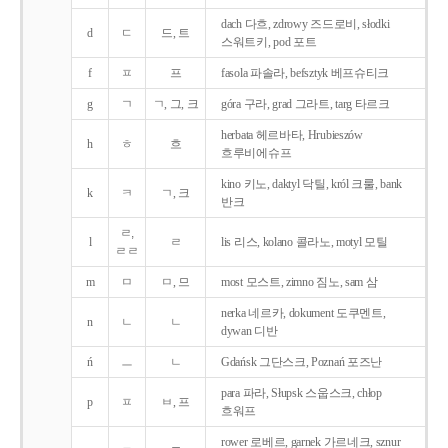
dach 다흐, zdrowy 즈드로비, słodki
d
ㄷ
드, 트
스워트키, pod 포트
f
ㅍ
프
fasola 파솔라, befsztyk 베프슈티크
g
ㄱ
ㄱ, 그, 크
góra 구라, grad 그라트, targ 타르크
herbata 헤르바타, Hrubieszów
h
ㅎ
흐
흐루비에슈프
kino 키노, daktyl 닥틸, król 크룰, bank
k
ㅋ
ㄱ, 크
반크
ㄹ,
l
ㄹ
lis 리스, kolano 콜라노, motyl 모틸
ㄹㄹ
m
ㅁ
ㅁ, 므
most 모스트, zimno 짐노, sam 삼
nerka 네르카, dokument 도쿠멘트,
n
ㄴ
ㄴ
dywan 디반
ń
ㅡ
ㄴ
Gdańsk 그단스크, Poznań 포즈난
para 파라, Słupsk 스웁스크, chłop
p
ㅍ
ㅂ, 프
흐워프
rower 로베르, garnek 가르네크, sznur