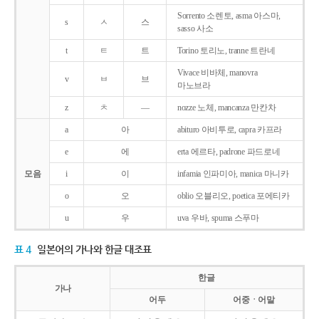
Sorrento 소렌토, asma 아스마,
s
ㅅ
스
sasso 사소
t
ㅌ
트
Torino 토리노, tranne 트란네
Vivace 비바체, manovra
v
ㅂ
브
마노브라
z
ㅊ
―
nozze 노체, mancanza 만칸차
a
아
abituro 아비투로, capra 카프라
e
에
erta 에르타, padrone 파드로네
모음
i
이
infamia 인파미아, manica 마니카
o
오
oblio 오블리오, poetica 포에티카
u
우
uva 우바, spuma 스푸마
표 4
일본어의 가나와 한글 대조표
한글
가나
어두
어중ㆍ어말