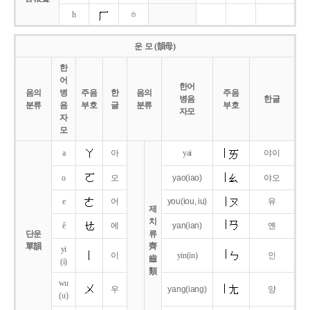
h
ㅎ
운 모 (韻母)
한
어
한어
음의
병
주음
한
음의
주음
병음
한글
분류
음
부호
글
분류
부호
자모
자
모
a
아
yai
야이
o
오
yao
(iao)
야오
e
어
you
(iou,
iu)
유
제
치
ê
에
yan
(ian)
옌
단운
류
單韻
齊
yi
이
yin(in)
인
齒
(i)
類
wu
우
yang
(iang)
양
(u)