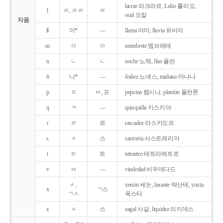
lacrar 라크라르, Lulio 룰리오,
l
ㄹ, ㄹㄹ
ㄹ
ocal 오칼
자음
ll
이*
―
llama 야마, lluvia 유비아
m
ㅁ
ㅁ
membrete 멤브레테
n
ㄴ
ㄴ
noche 노체, flan 플란
ñ
니*
―
ñoñez 뇨녜스, mañana 마냐나
p
ㅍ
ㅂ, 프
pepsina 펩시나, plantón 플란톤
q
ㅋ
―
quisquilla 키스키야
r
ㄹ
르
rascador 라스카도르
s
ㅅ
스
sastreria 사스트레리아
t
ㅌ
트
tetraetro 테트라에트로
v
ㅂ
―
viudedad 비우데다드
ㅅ,
xenón 세논, laxante 락산테, yuxta
x
ㄱ스
ㄱㅅ
육스타
z
ㅅ
스
zagal 사갈, liquidez 리키데스