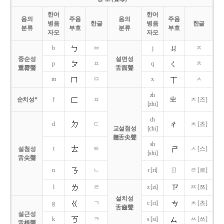
한어
한어
음의
주음
음의
주음
병음
한글
병음
한글
분류
부호
분류
부호
자모
자모
b
ㅂ
j
ㅈ
중순성
설면성
p
ㅍ
q
ㅊ
重脣聲
舌面聲
m
ㅁ
x
ㅅ
zh
순치성*
f
ㅍ
ㅈ [즈]
[zhi]
ch
d
ㄷ
ㅊ [츠]
교설첨성
[chi]
翹舌尖聲
sh
t
ㅌ
ㅅ [스]
설첨성
[shi]
舌尖聲
ㄖ
n
ㄴ
r [ri]
ㄹ [르]
l
ㄹ
z [zi]
ㅉ [쯔]
설치성
g
ㄱ
c [ci]
ㅊ [츠]
舌齒聲
설근성
k
ㅋ
s [si]
ㅆ [쓰]
舌根聲