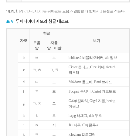
* lj, nj, š, j의 '리, 니, 시, 이'는 뒤따르는 모음과 결합할 때 합쳐서 1 음절로 적는다.
표 9
루마니아어 자모와 한글 대조표
한글
자모
보기
모음
자음
앞
앞ㆍ어말
b
ㅂ
브
bibliotecǎ 비블리오테커, alb 알브
Cîntec 큰테크, Cine 치네, facturǎ
c
ㅋ, ㅊ
ㄱ, 크
팍투러
d
ㄷ
드
Moldova 몰도바, Brad 브라드
f
ㅍ
프
Focşani 폭샤니, Cartof 카르토프
Galaţi 갈라치, Gigel 지젤, hering
g
ㄱ, ㅈ
그
헤린그
h
ㅎ
흐
haţeg 하체그, duh 두흐
j
ㅈ
지
Jiu 지우, Cluj 클루지
k
ㅋ
ㅡ
kilogram 킬로그람