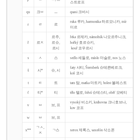
스트로프
qu
크ㅂ
ㅡ
quasi 크바시
ruka 루카, harmonika 하르모니카, mír
r
ㄹ
르
미르
르주,
řeka 르제카, námořník 나모르주니크,
ř
르ㅈ
르슈,
hořký 호르슈키,
르시
kouř 코우르시
s
ㅅ
스
sedlo 세들로, máslo 마슬로, nos 노스
šaty 샤티, Šternberk 슈테른베르크,
š
시*
슈, 시
koš 코시
t
ㅌ
트
tam 탐, matka 마트카, bolest 볼레스트
t'
티*
티
tělo 텔로, štěstí 슈테스티, obět' 오베티
vysoký 비소키, knihovna 크니호브나,
v
ㅂ
브, 프
kov 코프
w
ㅂ
브, 프
ㄱㅅ,
x**
ㄱ스
xerox 제록스, saxofón 삭소폰
ㅈ