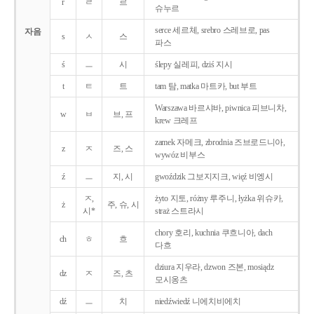
r
ㄹ
르
슈누르
serce 세르체, srebro 스레브로, pas
자음
s
ㅅ
스
파스
ś
ㅡ
시
ślepy 실레피, dziś 지시
t
ㅌ
트
tam 탐, matka 마트카, but 부트
Warszawa 바르샤바, piwnica 피브니차,
w
ㅂ
브, 프
krew 크레프
zamek 자메크, zbrodnia 즈브로드니아,
z
ㅈ
즈, 스
wywóz 비부스
ź
ㅡ
지, 시
gwoździk 그보지지크, więź 비엥시
ㅈ,
żyto 지토, różny 루주니, łyżka 위슈카,
ż
주, 슈, 시
시*
straż 스트라시
chory 호리, kuchnia 쿠흐니아, dach
ch
ㅎ
흐
다흐
dziura 지우라, dzwon 즈본, mosiądz
dz
ㅈ
즈, 츠
모시옹츠
dź
ㅡ
치
niedźwiedź 니에치비에치