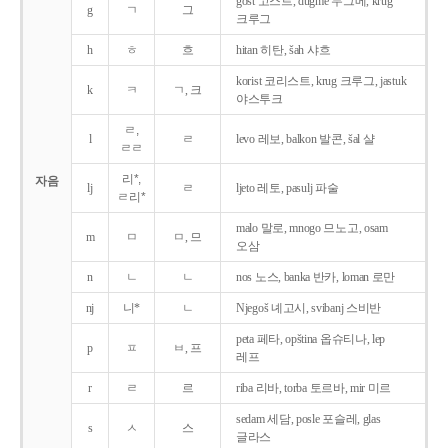
gost 고스트, dugme 두그메, krug
g
ㄱ
그
크루그
h
ㅎ
흐
hitan 히탄, šah 샤흐
korist 코리스트, krug 크루그, jastuk
k
ㅋ
ㄱ, 크
야스투크
ㄹ,
l
ㄹ
levo 레보, balkon 발콘, šal 샬
ㄹㄹ
리*,
자음
lj
ㄹ
ljeto 레토, pasulj 파술
ㄹ리*
malo 말로, mnogo 므노고, osam
m
ㅁ
ㅁ, 므
오삼
n
ㄴ
ㄴ
nos 노스, banka 반카, loman 로만
nj
니*
ㄴ
Njegoš 녜고시, svibanj 스비반
peta 페타, opština 옵슈티나, lep
p
ㅍ
ㅂ, 프
레프
r
ㄹ
르
riba 리바, torba 토르바, mir 미르
sedam 세담, posle 포슬레, glas
s
ㅅ
스
글라스