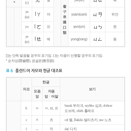
얼
yue
(ue)
웨
*
(r)
촬
ya
구
야
yuan
(uan)
위안
(ia)
류
撮
yo
요
yun
(un)
윈
口
類
ye
예
yong
(iong)
융
(ie)
[ ]는 단독 발음될 경우의 표기임. ( )는 자음이 선행할 경우의 표기임.
* 순치성(脣齒聲), 권설운(捲舌韻).
표 6
폴란드어 자모와 한글 대조표
한글
자모
보기
모음
자음
앞
앞ㆍ어말
burak 부라크, szybko 십코, dobrze
b
ㅂ
ㅂ, 브, 프
도브제, chleb 흘레프
c
ㅊ
츠
cel 첼, Balicki 발리츠키, noc 노츠
ć
ㅡ
치
dać 다치