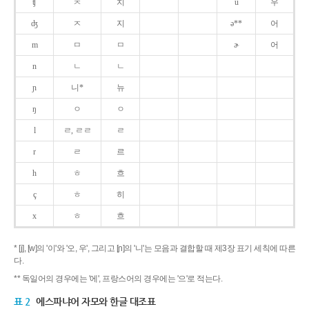
ʧ
ㅊ
치
u
우
ʤ
ㅈ
지
ə**
어
m
ㅁ
ㅁ
ɚ
어
n
ㄴ
ㄴ
ɲ
니*
뉴
ŋ
ㅇ
ㅇ
l
ㄹ, ㄹㄹ
ㄹ
r
ㄹ
르
h
ㅎ
흐
ç
ㅎ
히
x
ㅎ
흐
* [j], [w]의 '이'와 '오, 우', 그리고 [ɲ]의 '니'는 모음과 결합할 때 제3장 표기 세칙에 따른
다.
** 독일어의 경우에는 '에', 프랑스어의 경우에는 '으'로 적는다.
표 2
에스파냐어 자모와 한글 대조표