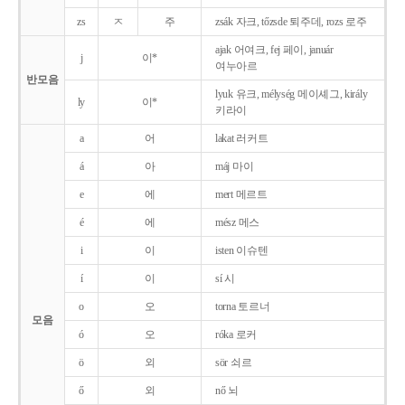
zs
ㅈ
주
zsák 자크, tőzsde 퇴주데, rozs 로주
ajak 어여크, fej 페이, január
j
이*
여누아르
반모음
lyuk 유크, mélység 메이셰그, király
ly
이*
키라이
a
어
lakat 러커트
á
아
máj 마이
e
에
mert 메르트
é
에
mész 메스
i
이
isten 이슈텐
í
이
sí 시
o
오
torna 토르너
모음
ó
오
róka 로커
ö
외
sör 쇠르
ő
외
nő 뇌