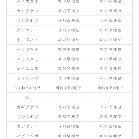
ア イ ウ エ オ
아 이 우 에 오
아 이 우 에 오
カ キ ク ケ コ
가 기 구 게 고
카 키 쿠 케 코
サ シ ス セ ソ
사 시 스 세 소
사 시 스 세 소
タ チ ツ テ ト
다 지 쓰 데 도
타 치 쓰 테 토
ナ ニ ヌ ネ ノ
나 니 누 네 노
나 니 누 네 노
ハ ヒ フ ヘ ホ
하 히 후 헤 호
하 히 후 헤 호
マ ミ ム メ モ
마 미 무 메 모
마 미 무 메 모
ヤ イ ユ エ ヨ
야 이 유 에 요
야 이 유 에 요
ラ リ ル レ ロ
라 리 루 레 로
라 리 루 레 로
ワ (ヰ) ウ (ヱ) ヲ
와 (이) 우 (에) 오
와 (이) 우 (에) 오
ン
ㄴ
ガ ギ グ ゲ ゴ
가 기 구 게 고
가 기 구 게 고
ザ ジ ズ ゼ ゾ
자 지 즈 제 조
자 지 즈 제 조
ダ ヂ ヅ デ ド
다 지 즈 데 도
다 지 즈 데 도
バ ビ ブ ベ ボ
바 비 부 베 보
바 비 부 베 보