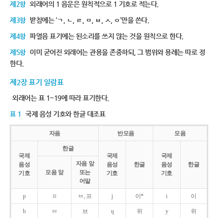
제2항
외래어의 1 음운은 원칙적으로 1 기호로 적는다.
제3항
받침에는 ‘ㄱ, ㄴ, ㄹ, ㅁ, ㅂ, ㅅ, ㅇ’만을 쓴다.
제4항
파열음 표기에는 된소리를 쓰지 않는 것을 원칙으로 한다.
제5항
이미 굳어진 외래어는 관용을 존중하되, 그 범위와 용례는 따로 정
한다.
제2장 표기 일람표
외래어는 표 1~19에 따라 표기한다.
표 1
국제 음성 기호와 한글 대조표
자음
반모음
모음
한글
국제
국제
국제
자음 앞
음성
음성
한글
음성
한글
모음 앞
또는
기호
기호
기호
어말
p
ㅍ
ㅂ, 프
j
이*
i
이
b
ㅂ
브
ɥ
위
y
위