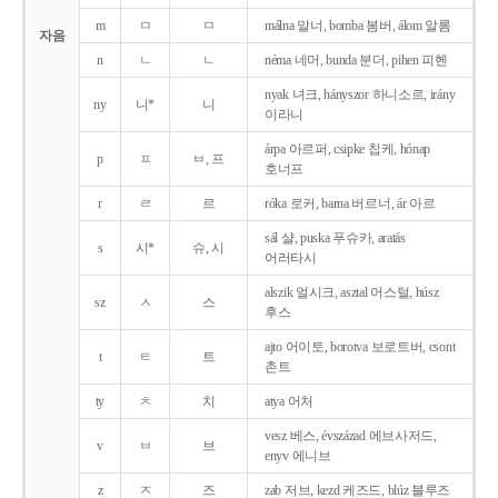
m
ㅁ
ㅁ
málna 말너, bomba 봄버, álom 알롬
자음
n
ㄴ
ㄴ
néma 네머, bunda 분더, pihen 피헨
nyak 녀크, hányszor 하니소르, irány
ny
니*
니
이라니
árpa 아르퍼, csipke 칩케, hónap
p
ㅍ
ㅂ, 프
호너프
r
ㄹ
르
róka 로커, barna 버르너, ár 아르
sál 샬, puska 푸슈카, aratás
s
시*
슈, 시
어러타시
alszik 얼시크, asztal 어스털, húsz
sz
ㅅ
스
후스
ajto 어이토, borotva 보로트버, csont
t
ㅌ
트
촌트
ty
ㅊ
치
atya 어처
vesz 베스, évszázad 에브사저드,
v
ㅂ
브
enyv 에니브
z
ㅈ
즈
zab 저브, kezd 케즈드, blúz 블루즈