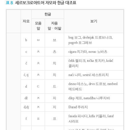
표 8
세르보크로아트어 자모와 한글 대조표
한글
자모
보기
모음
자음
앞
앞ㆍ어말
bog 보그, drobnjak 드로브냐크,
b
ㅂ
브
pogreb 포그레브
c
ㅊ
츠
cigara 치가라, novac 노바츠
čelik 첼리크, točka 토치카, kolač
č
ㅊ
치
콜라치
ć, tj
ㅊ
치
naći 나치, sestrić 세스트리치
desno 데스노, drvo 드르보, medved
d
ㄷ
드
메드베드
dž
ㅈ
지
džep 제프, narudžba 나루지바
đ,dj
ㅈ
지
Ðurađ 주라지
fasada 파사다, kifla 키플라, šaraf
f
ㅍ
프
샤라프