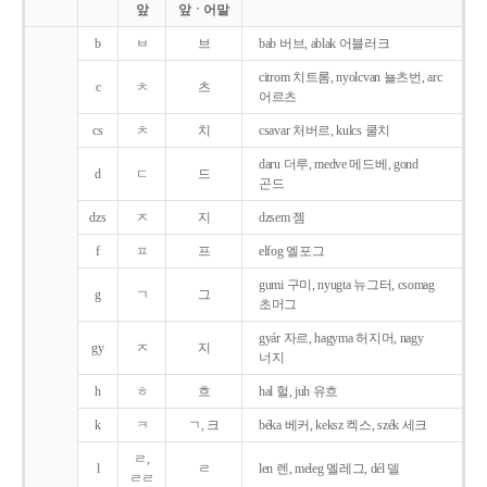
앞
앞ㆍ어말
b
ㅂ
브
bab 버브, ablak 어블러크
citrom 치트롬, nyolcvan 뇰츠번, arc
c
ㅊ
츠
어르츠
cs
ㅊ
치
csavar 처버르, kulcs 쿨치
daru 더루, medve 메드베, gond
d
ㄷ
드
곤드
dzs
ㅈ
지
dzsem 젬
f
ㅍ
프
elfog 엘포그
gumi 구미, nyugta 뉴그터, csomag
g
ㄱ
그
초머그
gyár 자르, hagyma 허지머, nagy
gy
ㅈ
지
너지
h
ㅎ
흐
hal 헐, juh 유흐
k
ㅋ
ㄱ, 크
béka 베커, keksz 켁스, szék 세크
ㄹ,
l
ㄹ
len 렌, meleg 멜레그, dél 델
ㄹㄹ