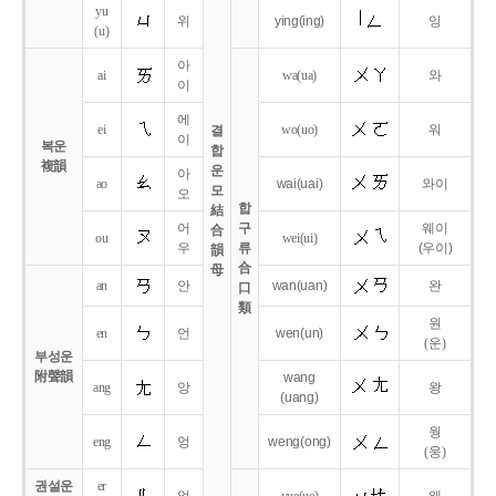
yu
위
ying
(ing)
잉
(u)
아
ai
wa
(ua)
와
이
에
ei
wo
(uo)
워
결
이
복운
합
複韻
운
아
ao
wai
(uai)
와이
모
오
합
結
어
구
웨이
合
ou
wei
(ui)
우
류
(우이)
韻
合
母
an
안
wan
(uan)
완
口
類
원
en
언
wen
(un)
(운)
부성운
附聲韻
wang
ang
앙
왕
(uang)
웡
eng
엉
weng
(ong)
(웅)
권설운
er