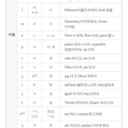
ㄹ,
l
ㄹ
bibliotecǎ 비블리오테커, hotel 호텔
ㄹㄹ
Maramureş 마라무레슈, Avram
m
ㅁ
ㅁ
아브람
자음
n
ㄴ
ㄴ, 느
Nucet 누체트, Bran 브란, pumn 품느
pianist 피아니스트, septembrie
p
ㅍ
ㅂ, 프
셉템브리에, cap 카프
r
ㄹ
르
radio 라디오, dor 도르
s
ㅅ
스
Sibiu 시비우, pas 파스
ş
시*
슈
şag 샤그, Mureş 무레슈
t
ㅌ
트
telefonist 텔레포니스트, bilet 빌레트
ţ
ㅊ
츠
ţigarǎ 치가러, braţ 브라츠
v
ㅂ
브
Victoria 빅토리아, Braşov 브라쇼브
ㄱㅅ,
크스,
x**
taxi 탁시, examen 에그자멘
그ㅈ
ㄱ스
z
ㅈ
즈
ziar 지아르, autobuz 아우토부즈