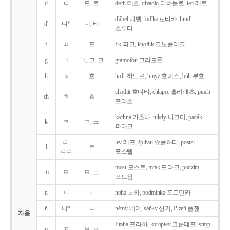
d
ㄷ
드, 트
dech 데흐, divadlo 디바들로, led 레트
d'ábel 댜벨, lod'ka 로티카, hrud'
d'
디*
디, 티
흐루티
f
ㅍ
프
fík 피크, knoflík 크노플리크
g
ㄱ
ㄱ, 그, 크
gramofon 그라모폰
h
ㅎ
흐
hadr 하드르, hmyz 흐미스, bůh 부흐
choditi 호디티, chlapec 흘라페츠, prach
ch
ㅎ
흐
프라흐
kachna 카흐나, nikdy 니크디, padák
k
ㅋ
ㄱ, 크
파다크
ㄹ,
lev 레프, šplhati 슈플하티, postel
l
ㄹ
ㄹㄹ
포스텔
most 모스트, mrak 므라크, podzim
m
ㅁ
ㅁ, 므
포드짐
n
ㄴ
ㄴ
noha 노하, podmínka 포드민카
ň
니*
ㄴ
němý 네미, sáňky 산키, Plzeň 플젠
자음
Praha 프라하, koroptev 코롭테프, strop
p
ㅍ
ㅂ, 프