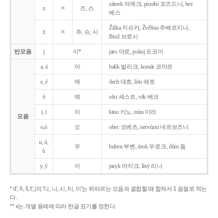
zámek 자메크, pozdní 포즈드니, bez
z
ㅈ
즈, 스
베스
Žižka 지슈카, Žvěřina 주베르지나,
ž
ㅈ
주, 슈, 시
Brož 브로시
반모음
j
이*
jaro 야로, pokoj 포코이
a, á
아
balík 발리크, komár 코마르
e, é
에
dech 데흐, léto 레토
ě
예
sěst 셰스트, věk 베크
i, í
이
kino 키노, míra 미라
모음
o,ó
오
obec 오베츠, nervózni 네르보즈니
u, ú,
우
buben 부벤, úrok 우로크, dům 둠
ů
y, ý
이
jazyk
야지크, líný 리니
* d', ň, š, t', j의 '디, 니, 시, 티, 이'는 뒤따르는 모음과 결합할 때 합쳐서 1 음절로 적는
다.
** x는 개별 용례에 따라 한글 표기를 정한다.