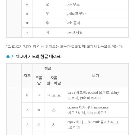
o
오
udo 우도
ó
우
próba 프루바
u
우
kula 쿨라
y
이
daktyl 닥틸
* ż, sz, rz의 '시'와 j의 '이'는 뒤따르는 모음과 결합할 때 합쳐서 1 음절로 적는다.
표 7
체코어 자모와 한글 대조표
한글
자모
보기
모음
자음
앞
앞ㆍ어말
barva 바르바, obchod 옵호트, dobrý
b
ㅂ
ㅂ, 브, 프
도브리, jeřab 예르자프
cigareta 치가레타, nemocnice
c
ㅊ
츠
네모츠니체, nemoc 네모츠
čapek 차페크, kulečnik 쿨레치니크,
č
ㅊ
치
míč 미치