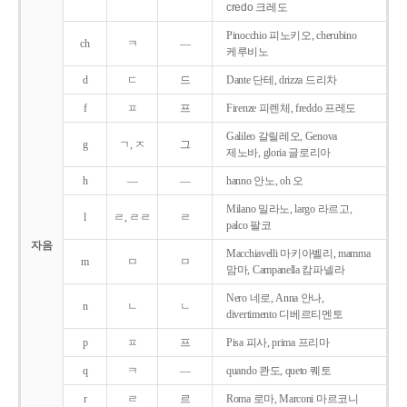
credo 크레도
Pinocchio 피노키오, cherubino
ch
ㅋ
―
케루비노
d
ㄷ
드
Dante 단테, drizza 드리차
f
ㅍ
프
Firenze 피렌체, freddo 프레도
Galileo 갈릴레오, Genova
g
ㄱ, ㅈ
그
제노바, gloria 글로리아
h
―
―
hanno 안노, oh 오
Milano 밀라노, largo 라르고,
l
ㄹ, ㄹㄹ
ㄹ
palco 팔코
자음
Macchiavelli 마키아벨리, mamma
m
ㅁ
ㅁ
맘마, Campanella 캄파넬라
Nero 네로, Anna 안나,
n
ㄴ
ㄴ
divertimento 디베르티멘토
p
ㅍ
프
Pisa 피사, prima 프리마
q
ㅋ
―
quando 콴도, queto 퀘토
r
ㄹ
르
Roma 로마, Marconi 마르코니