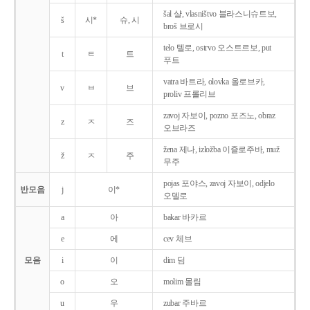
šal 샬, vlasništvo 블라스니슈트보,
š
시*
슈, 시
broš 브로시
telo 텔로, ostrvo 오스트르보, put
t
ㅌ
트
푸트
vatra 바트라, olovka 올로브카,
v
ㅂ
브
proliv 프롤리브
zavoj 자보이, pozno 포즈노, obraz
z
ㅈ
즈
오브라즈
žena 제나, izložba 이즐로주바, muž
ž
ㅈ
주
무주
pojas 포야스, zavoj 자보이, odjelo
반모음
j
이*
오델로
a
아
bakar 바카르
e
에
cev 체브
모음
i
이
dim 딤
o
오
molim 몰림
u
우
zubar 주바르