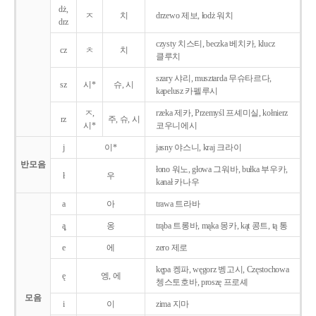
dż,
ㅈ
치
drzewo 제보, łodż 워치
drz
czysty 치스티, beczka 베치카, klucz
cz
ㅊ
치
클루치
szary 샤리, musztarda 무슈타르다,
sz
시*
슈, 시
kapelusz 카펠루시
ㅈ,
rzeka 제카, Przemyśl 프셰미실, kołnierz
rz
주, 슈, 시
시*
코우니에시
j
이*
jasny 야스니, kraj 크라이
반모음
łono 워노, głowa 그워바, bułka 부우카,
ł
우
kanał 카나우
a
아
trawa 트라바
ą̨
옹
trąba 트롱바, mąka 몽카, kąt 콩트, tą 통
e
에
zero 제로
kępa 켕파, węgorz 벵고시, Częstochowa
ę
엥, 에
쳉스토호바, proszę 프로셰
모음
i
이
zima 지마