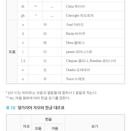
ch
ㅋ
ㅡ
Cheia 케이아
gh
ㄱ
ㅡ
Gheorghe 게오르게
a
아
Arad 아라드
ǎ
어
Bacǎu 바커우
e
에
Elena 엘레나
모음
i
이
pianist 피아니스트
î, â
으
Cîmpina 큼피나, România 로므니아
o
오
Oradea 오라데아
u
우
Nucet 누체트
* ş의 '시'는 뒤따르는 모음과 결합할 때 합쳐서 1 음절로 적는다.
** x는 개별 용례에 따라 한글 표기를 정한다.
표 10
헝가리어 자모와 한글 대조표
한글
자모
보기
모음
자음