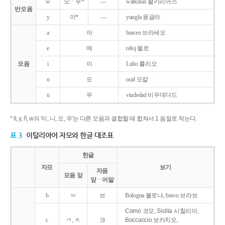
w
오ㆍ우*
―
walkirias 왈키리아스
반모음
y
이*
―
yungla 융글라
a
아
braceo 브라세오
e
에
reloj 렐로
모음
i
이
Lulio 룰리오
o
오
ocal 오칼
u
우
viudedad 비우데다드
* ll, y, ñ, w의 '이, 니, 오, 우'는 다른 모음과 결합할 때 합쳐서 1 음절로 적는다.
표 3
이탈리아어 자모와 한글 대조표
한글
자모
보기
자음
모음 앞
앞ㆍ어말
b
ㅂ
브
Bologna 볼로냐, bravo 브라보
Como 코모, Sicilia 시칠리아,
c
ㅋ, ㅊ
크
Boccaccio 보카치오,