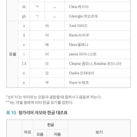
ch
ㅋ
ㅡ
Cheia 케이아
gh
ㄱ
ㅡ
Gheorghe 게오르게
a
아
Arad 아라드
ǎ
어
Bacǎu 바커우
e
에
Elena 엘레나
모음
i
이
pianist 피아니스트
î, â
으
Cîmpina 큼피나, România 로므니아
o
오
Oradea 오라데아
u
우
Nucet 누체트
* ş의 '시'는 뒤따르는 모음과 결합할 때 합쳐서 1 음절로 적는다.
** x는 개별 용례에 따라 한글 표기를 정한다.
표 10
헝가리어 자모와 한글 대조표
한글
자모
보기
모음
자음