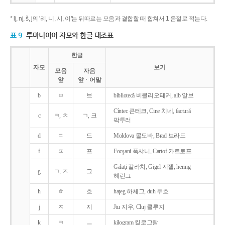
* lj, nj, š, j의 '리, 니, 시, 이'는 뒤따르는 모음과 결합할 때 합쳐서 1 음절로 적는다.
표 9
루마니아어 자모와 한글 대조표
한글
자모
보기
모음
자음
앞
앞ㆍ어말
b
ㅂ
브
bibliotecǎ 비블리오테커, alb 알브
Cîntec 큰테크, Cine 치네, facturǎ
c
ㅋ, ㅊ
ㄱ, 크
팍투러
d
ㄷ
드
Moldova 몰도바, Brad 브라드
f
ㅍ
프
Focşani 폭샤니, Cartof 카르토프
Galaţi 갈라치, Gigel 지젤, hering
g
ㄱ, ㅈ
그
헤린그
h
ㅎ
흐
haţeg 하체그, duh 두흐
j
ㅈ
지
Jiu 지우, Cluj 클루지
k
ㅋ
ㅡ
kilogram 킬로그람