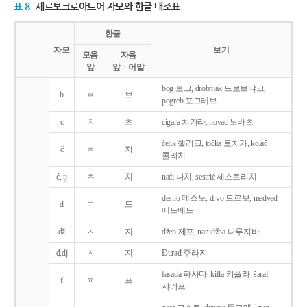
표 8
세르보크로아트어 자모와 한글 대조표
한글
자모
보기
모음
자음
앞
앞ㆍ어말
bog 보그, drobnjak 드로브냐크,
b
ㅂ
브
pogreb 포그레브
c
ㅊ
츠
cigara 치가라, novac 노바츠
čelik 첼리크, točka 토치카, kolač
č
ㅊ
치
콜라치
ć, tj
ㅊ
치
naći 나치, sestrić 세스트리치
desno 데스노, drvo 드르보, medved
d
ㄷ
드
메드베드
dž
ㅈ
지
džep 제프, narudžba 나루지바
đ,dj
ㅈ
지
Ðurađ 주라지
fasada 파사다, kifla 키플라, šaraf
f
ㅍ
프
샤라프