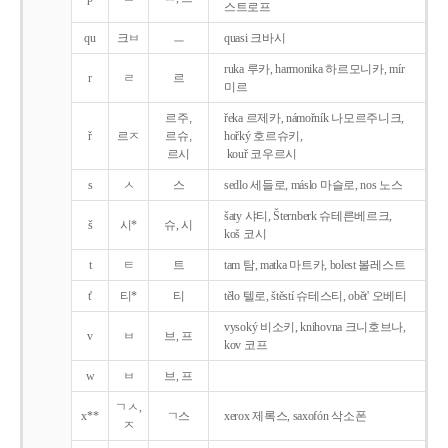
스트로프
qu
크ㅂ
ㅡ
quasi 크바시
ruka 루카, harmonika 하르모니카, mír
r
ㄹ
르
미르
르주,
řeka 르제카, námořník 나모르주니크,
ř
르ㅈ
르슈,
hořký 호르슈키,
르시
kouř 코우르시
s
ㅅ
스
sedlo 세들로, máslo 마슬로, nos 노스
šaty 샤티, Šternberk 슈테른베르크,
š
시*
슈, 시
koš 코시
t
ㅌ
트
tam 탐, matka 마트카, bolest 볼레스트
t'
티*
티
tělo 텔로, štěstí 슈테스티, obět' 오베티
vysoký 비소키, knihovna 크니호브나,
v
ㅂ
브, 프
kov 코프
w
ㅂ
브, 프
ㄱㅅ,
x**
ㄱ스
xerox 제록스, saxofón 삭소폰
ㅈ