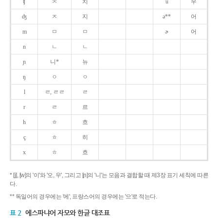
ʧ
ㅊ
치
u
우
ʤ
ㅈ
지
ə**
어
m
ㅁ
ㅁ
ɚ
어
n
ㄴ
ㄴ
ɲ
니*
뉴
ŋ
ㅇ
ㅇ
l
ㄹ, ㄹㄹ
ㄹ
r
ㄹ
르
h
ㅎ
흐
ç
ㅎ
히
x
ㅎ
흐
* [j], [w]의 '이'와 '오, 우', 그리고 [ɲ]의 '니'는 모음과 결합할 때 제3장 표기 세칙에 따른
다.
** 독일어의 경우에는 '에', 프랑스어의 경우에는 '으'로 적는다.
표 2
에스파냐어 자모와 한글 대조표