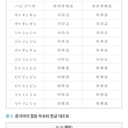
パ ピ プ ペ ポ
파 피 푸 페 포
파 피 푸 페 포
キャ キュ キョ
갸 규 교
캬 큐 쿄
ギャ ギュ ギョ
갸 규 교
갸 규 교
シャ シュ ショ
샤 슈 쇼
샤 슈 쇼
ジャ ジュ ジョ
자 주 조
자 주 조
チャ チュ チョ
자 주 조
차 추 초
ニャ ニュ ニョ
냐 뉴 뇨
냐 뉴 뇨
ヒャ ヒュ ヒョ
햐 휴 효
햐 휴 효
ビャ ビュ ビョ
뱌 뷰 뵤
뱌 뷰 뵤
ピャ ピュ ピョ
퍄 퓨 표
퍄 퓨 표
ミャ ミュ ミョ
먀 뮤 묘
먀 뮤 묘
リャ リュ リョ
랴 류 료
랴 류 료
표 5
중국어의 발음 부호와 한글 대조표
성 모 (聲母)