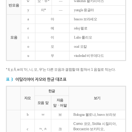
w
오ㆍ우*
―
walkirias 왈키리아스
반모음
y
이*
―
yungla 융글라
a
아
braceo 브라세오
e
에
reloj 렐로
모음
i
이
Lulio 룰리오
o
오
ocal 오칼
u
우
viudedad 비우데다드
* ll, y, ñ, w의 '이, 니, 오, 우'는 다른 모음과 결합할 때 합쳐서 1 음절로 적는다.
표 3
이탈리아어 자모와 한글 대조표
한글
자모
보기
자음
모음 앞
앞ㆍ어말
b
ㅂ
브
Bologna 볼로냐, bravo 브라보
Como 코모, Sicilia 시칠리아,
c
ㅋ, ㅊ
크
Boccaccio 보카치오,