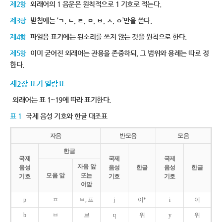
제2항
외래어의 1 음운은 원칙적으로 1 기호로 적는다.
제3항
받침에는 ‘ㄱ, ㄴ, ㄹ, ㅁ, ㅂ, ㅅ, ㅇ’만을 쓴다.
제4항
파열음 표기에는 된소리를 쓰지 않는 것을 원칙으로 한다.
제5항
이미 굳어진 외래어는 관용을 존중하되, 그 범위와 용례는 따로 정
한다.
제2장 표기 일람표
외래어는 표 1~19에 따라 표기한다.
표 1
국제 음성 기호와 한글 대조표
자음
반모음
모음
한글
국제
국제
국제
자음 앞
음성
음성
한글
음성
한글
모음 앞
또는
기호
기호
기호
어말
p
ㅍ
ㅂ, 프
j
이*
i
이
b
ㅂ
브
ɥ
위
y
위