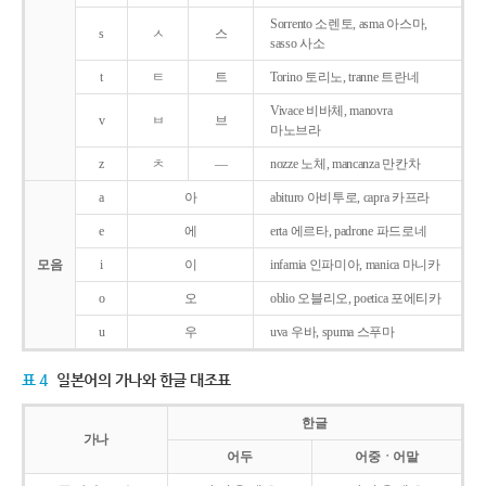
Sorrento 소렌토, asma 아스마,
s
ㅅ
스
sasso 사소
t
ㅌ
트
Torino 토리노, tranne 트란네
Vivace 비바체, manovra
v
ㅂ
브
마노브라
z
ㅊ
―
nozze 노체, mancanza 만칸차
a
아
abituro 아비투로, capra 카프라
e
에
erta 에르타, padrone 파드로네
모음
i
이
infamia 인파미아, manica 마니카
o
오
oblio 오블리오, poetica 포에티카
u
우
uva 우바, spuma 스푸마
표 4
일본어의 가나와 한글 대조표
한글
가나
어두
어중ㆍ어말