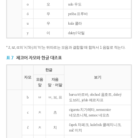
o
오
udo 우도
ó
우
próba 프루바
u
우
kula 쿨라
y
이
daktyl 닥틸
* ż, sz, rz의 '시'와 j의 '이'는 뒤따르는 모음과 결합할 때 합쳐서 1 음절로 적는다.
표 7
체코어 자모와 한글 대조표
한글
자모
보기
모음
자음
앞
앞ㆍ어말
barva 바르바, obchod 옵호트, dobrý
b
ㅂ
ㅂ, 브, 프
도브리, jeřab 예르자프
cigareta 치가레타, nemocnice
c
ㅊ
츠
네모츠니체, nemoc 네모츠
čapek 차페크, kulečnik 쿨레치니크,
č
ㅊ
치
míč 미치