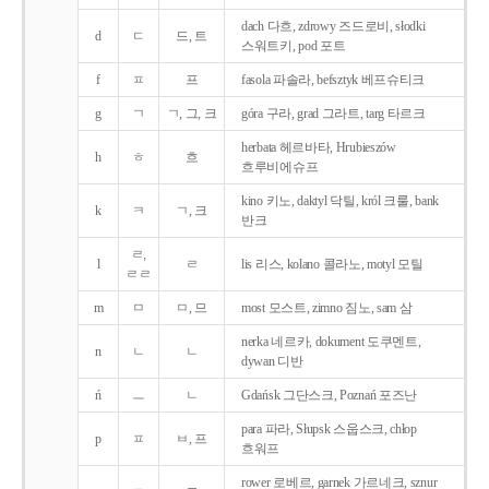
dach 다흐, zdrowy 즈드로비, słodki
d
ㄷ
드, 트
스워트키, pod 포트
f
ㅍ
프
fasola 파솔라, befsztyk 베프슈티크
g
ㄱ
ㄱ, 그, 크
góra 구라, grad 그라트, targ 타르크
herbata 헤르바타, Hrubieszów
h
ㅎ
흐
흐루비에슈프
kino 키노, daktyl 닥틸, król 크룰, bank
k
ㅋ
ㄱ, 크
반크
ㄹ,
l
ㄹ
lis 리스, kolano 콜라노, motyl 모틸
ㄹㄹ
m
ㅁ
ㅁ, 므
most 모스트, zimno 짐노, sam 삼
nerka 네르카, dokument 도쿠멘트,
n
ㄴ
ㄴ
dywan 디반
ń
ㅡ
ㄴ
Gdańsk 그단스크, Poznań 포즈난
para 파라, Słupsk 스웁스크, chłop
p
ㅍ
ㅂ, 프
흐워프
rower 로베르, garnek 가르네크, sznur