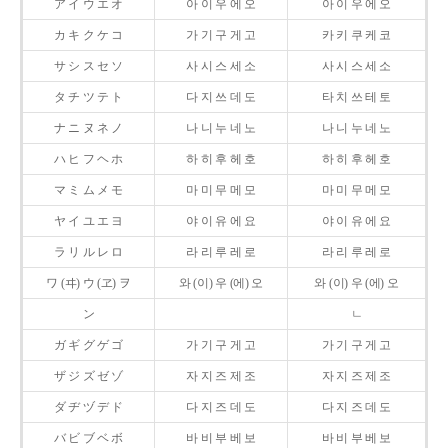
ア イ ウ エ オ
아 이 우 에 오
아 이 우 에 오
カ キ ク ケ コ
가 기 구 게 고
카 키 쿠 케 코
サ シ ス セ ソ
사 시 스 세 소
사 시 스 세 소
タ チ ツ テ ト
다 지 쓰 데 도
타 치 쓰 테 토
ナ ニ ヌ ネ ノ
나 니 누 네 노
나 니 누 네 노
ハ ヒ フ ヘ ホ
하 히 후 헤 호
하 히 후 헤 호
マ ミ ム メ モ
마 미 무 메 모
마 미 무 메 모
ヤ イ ユ エ ヨ
야 이 유 에 요
야 이 유 에 요
ラ リ ル レ ロ
라 리 루 레 로
라 리 루 레 로
ワ (ヰ) ウ (ヱ) ヲ
와 (이) 우 (에) 오
와 (이) 우 (에) 오
ン
ㄴ
ガ ギ グ ゲ ゴ
가 기 구 게 고
가 기 구 게 고
ザ ジ ズ ゼ ゾ
자 지 즈 제 조
자 지 즈 제 조
ダ ヂ ヅ デ ド
다 지 즈 데 도
다 지 즈 데 도
バ ビ ブ ベ ボ
바 비 부 베 보
바 비 부 베 보