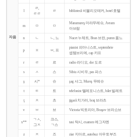
ㄹ,
l
ㄹ
bibliotecǎ 비블리오테커, hotel 호텔
ㄹㄹ
Maramureş 마라무레슈, Avram
m
ㅁ
ㅁ
아브람
자음
n
ㄴ
ㄴ, 느
Nucet 누체트, Bran 브란, pumn 품느
pianist 피아니스트, septembrie
p
ㅍ
ㅂ, 프
셉템브리에, cap 카프
r
ㄹ
르
radio 라디오, dor 도르
s
ㅅ
스
Sibiu 시비우, pas 파스
ş
시*
슈
şag 샤그, Mureş 무레슈
t
ㅌ
트
telefonist 텔레포니스트, bilet 빌레트
ţ
ㅊ
츠
ţigarǎ 치가러, braţ 브라츠
v
ㅂ
브
Victoria 빅토리아, Braşov 브라쇼브
ㄱㅅ,
크스,
x**
taxi 탁시, examen 에그자멘
그ㅈ
ㄱ스
z
ㅈ
즈
ziar 지아르, autobuz 아우토부즈