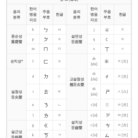
한어
한어
음의
주음
음의
주음
병음
한글
병음
한글
분류
부호
분류
부호
자모
자모
b
ㅂ
j
ㅈ
중순성
설면성
p
ㅍ
q
ㅊ
重脣聲
舌面聲
m
ㅁ
x
ㅅ
zh
순치성*
f
ㅍ
ㅈ [즈]
[zhi]
ch
d
ㄷ
ㅊ [츠]
교설첨성
[chi]
翹舌尖聲
sh
t
ㅌ
ㅅ [스]
설첨성
[shi]
舌尖聲
ㄖ
n
ㄴ
r [ri]
ㄹ [르]
l
ㄹ
z [zi]
ㅉ [쯔]
설치성
g
ㄱ
c [ci]
ㅊ [츠]
舌齒聲
설근성
k
ㅋ
s [si]
ㅆ [쓰]
舌根聲