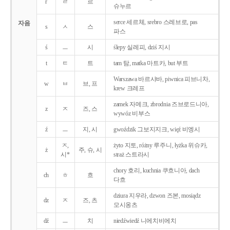
r
ㄹ
르
슈누르
serce 세르체, srebro 스레브로, pas
자음
s
ㅅ
스
파스
ś
ㅡ
시
ślepy 실레피, dziś 지시
t
ㅌ
트
tam 탐, matka 마트카, but 부트
Warszawa 바르샤바, piwnica 피브니차,
w
ㅂ
브, 프
krew 크레프
zamek 자메크, zbrodnia 즈브로드니아,
z
ㅈ
즈, 스
wywóz 비부스
ź
ㅡ
지, 시
gwoździk 그보지지크, więź 비엥시
ㅈ,
żyto 지토, różny 루주니, łyżka 위슈카,
ż
주, 슈, 시
시*
straż 스트라시
chory 호리, kuchnia 쿠흐니아, dach
ch
ㅎ
흐
다흐
dziura 지우라, dzwon 즈본, mosiądz
dz
ㅈ
즈, 츠
모시옹츠
dź
ㅡ
치
niedźwiedź 니에치비에치