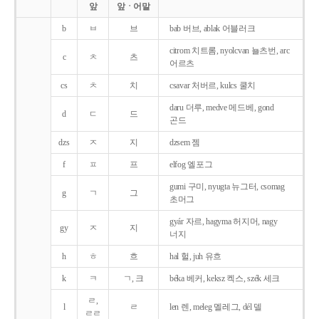
앞
앞ㆍ어말
b
ㅂ
브
bab 버브, ablak 어블러크
citrom 치트롬, nyolcvan 뇰츠번, arc
c
ㅊ
츠
어르츠
cs
ㅊ
치
csavar 처버르, kulcs 쿨치
daru 더루, medve 메드베, gond
d
ㄷ
드
곤드
dzs
ㅈ
지
dzsem 젬
f
ㅍ
프
elfog 엘포그
gumi 구미, nyugta 뉴그터, csomag
g
ㄱ
그
초머그
gyár 자르, hagyma 허지머, nagy
gy
ㅈ
지
너지
h
ㅎ
흐
hal 헐, juh 유흐
k
ㅋ
ㄱ, 크
béka 베커, keksz 켁스, szék 세크
ㄹ,
l
ㄹ
len 렌, meleg 멜레그, dél 델
ㄹㄹ