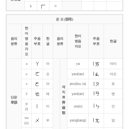
h
ㅎ
운 모 (韻母)
한
어
한어
음의
병
주음
한
음의
주음
병음
한글
분류
음
부호
글
분류
부호
자모
자
모
a
아
yai
야이
o
오
yao
(iao)
야오
e
어
you
(iou,
iu)
유
제
치
ê
에
yan
(ian)
옌
단운
류
單韻
齊
yi
이
yin(in)
인
齒
(i)
類
wu
우
yang
(iang)
양
(u)