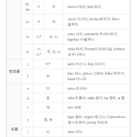
dż,
ㅈ
치
drzewo 제보, łodż 워치
drz
czysty 치스티, beczka 베치카, klucz
cz
ㅊ
치
클루치
szary 샤리, musztarda 무슈타르다,
sz
시*
슈, 시
kapelusz 카펠루시
ㅈ,
rzeka 제카, Przemyśl 프셰미실, kołnierz
rz
주, 슈, 시
시*
코우니에시
j
이*
jasny 야스니, kraj 크라이
반모음
łono 워노, głowa 그워바, bułka 부우카,
ł
우
kanał 카나우
a
아
trawa 트라바
ą̨
옹
trąba 트롱바, mąka 몽카, kąt 콩트, tą 통
e
에
zero 제로
kępa 켕파, węgorz 벵고시, Częstochowa
ę
엥, 에
쳉스토호바, proszę 프로셰
모음
i
이
zima 지마