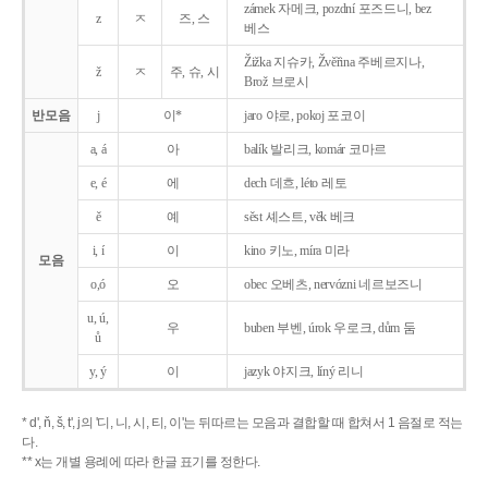
zámek 자메크, pozdní 포즈드니, bez
z
ㅈ
즈, 스
베스
Žižka 지슈카, Žvěřina 주베르지나,
ž
ㅈ
주, 슈, 시
Brož 브로시
반모음
j
이*
jaro 야로, pokoj 포코이
a, á
아
balík 발리크, komár 코마르
e, é
에
dech 데흐, léto 레토
ě
예
sěst 셰스트, věk 베크
i, í
이
kino 키노, míra 미라
모음
o,ó
오
obec 오베츠, nervózni 네르보즈니
u, ú,
우
buben 부벤, úrok 우로크, dům 둠
ů
y, ý
이
jazyk
야지크, líný 리니
* d', ň, š, t', j의 '디, 니, 시, 티, 이'는 뒤따르는 모음과 결합할 때 합쳐서 1 음절로 적는
다.
** x는 개별 용례에 따라 한글 표기를 정한다.