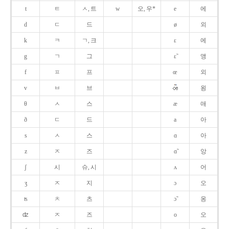
t
ㅌ
ㅅ, 트
w
오, 우*
e
에
d
ㄷ
드
ø
외
k
ㅋ
ㄱ, 크
ɛ
에
g
ㄱ
그
ɛ̃
앵
f
ㅍ
프
œ
외
v
ㅂ
브
욍
θ
ㅅ
스
æ
애
ð
ㄷ
드
a
아
s
ㅅ
스
ɑ
아
z
ㅈ
즈
ɑ̃
앙
ʃ
시
슈, 시
ʌ
어
ʒ
ㅈ
지
ɔ
오
ʦ
ㅊ
츠
ɔ̃
옹
ʣ
ㅈ
즈
o
오