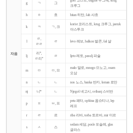
gost 고스트, dugme 두그메, krug
g
ㄱ
그
크루그
h
ㅎ
흐
hitan 히탄, šah 샤흐
korist 코리스트, krug 크루그, jastuk
k
ㅋ
ㄱ, 크
야스투크
ㄹ,
l
ㄹ
levo 레보, balkon 발콘, šal 샬
ㄹㄹ
리*,
자음
lj
ㄹ
ljeto 레토, pasulj 파술
ㄹ리*
malo 말로, mnogo 므노고, osam
m
ㅁ
ㅁ, 므
오삼
n
ㄴ
ㄴ
nos 노스, banka 반카, loman 로만
nj
니*
ㄴ
Njegoš 녜고시, svibanj 스비반
peta 페타, opština 옵슈티나, lep
p
ㅍ
ㅂ, 프
레프
r
ㄹ
르
riba 리바, torba 토르바, mir 미르
sedam 세담, posle 포슬레, glas
s
ㅅ
스
글라스