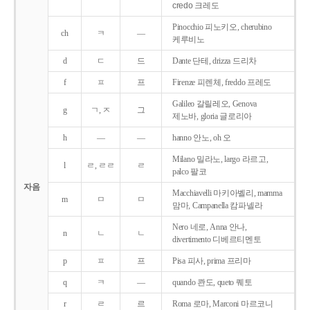
credo 크레도
Pinocchio 피노키오, cherubino
ch
ㅋ
―
케루비노
d
ㄷ
드
Dante 단테, drizza 드리차
f
ㅍ
프
Firenze 피렌체, freddo 프레도
Galileo 갈릴레오, Genova
g
ㄱ, ㅈ
그
제노바, gloria 글로리아
h
―
―
hanno 안노, oh 오
Milano 밀라노, largo 라르고,
l
ㄹ, ㄹㄹ
ㄹ
palco 팔코
자음
Macchiavelli 마키아벨리, mamma
m
ㅁ
ㅁ
맘마, Campanella 캄파넬라
Nero 네로, Anna 안나,
n
ㄴ
ㄴ
divertimento 디베르티멘토
p
ㅍ
프
Pisa 피사, prima 프리마
q
ㅋ
―
quando 콴도, queto 퀘토
r
ㄹ
르
Roma 로마, Marconi 마르코니