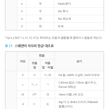
u
우
bunda 분더
ú
우
hús 후시
ü
위
füst 퓌슈트
ű
위
fű 퓌
* ny, s, j, ly의 ‘니, 시, 이, 이’는 뒤따르는 모음과 결합할 때 합쳐서 1 음절로 적는다.
표 11
스웨덴어 자모와 한글 대조표
한글
자모
보기
모음
자음
앞
앞ㆍ어말
b
ㅂ
ㅂ, 브
bal 발, snabbt 스납트, Jacob 야코브
Carlsson 칼손, Celsius 셀시우스,
c
ㅋ, ㅅ
ㄱ
Ericson 에릭손
ch
시*
크
charm 샤름, och 오크
dag 다그, dricka 드리카, Halmstad
d
ㄷ
드
할름스타드