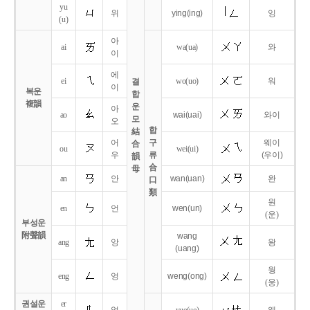
yu
위
ying
(ing)
잉
(u)
아
ai
wa
(ua)
와
이
에
ei
wo
(uo)
워
결
이
복운
합
複韻
운
아
ao
wai
(uai)
와이
모
오
합
結
어
구
웨이
合
ou
wei
(ui)
우
류
(우이)
韻
合
母
an
안
wan
(uan)
완
口
類
원
en
언
wen
(un)
(운)
부성운
附聲韻
wang
ang
앙
왕
(uang)
웡
eng
엉
weng
(ong)
(웅)
권설운
er