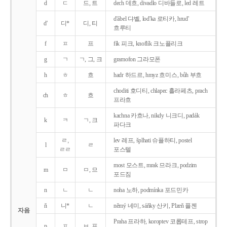
d
ㄷ
드, 트
dech 데흐, divadlo 디바들로, led 레트
d'ábel 댜벨, lod'ka 로티카, hrud'
d'
디*
디, 티
흐루티
f
ㅍ
프
fík 피크, knoflík 크노플리크
g
ㄱ
ㄱ, 그, 크
gramofon 그라모폰
h
ㅎ
흐
hadr 하드르, hmyz 흐미스, bůh 부흐
choditi 호디티, chlapec 흘라페츠, prach
ch
ㅎ
흐
프라흐
kachna 카흐나, nikdy 니크디, padák
k
ㅋ
ㄱ, 크
파다크
ㄹ,
lev 레프, šplhati 슈플하티, postel
l
ㄹ
ㄹㄹ
포스텔
most 모스트, mrak 므라크, podzim
m
ㅁ
ㅁ, 므
포드짐
n
ㄴ
ㄴ
noha 노하, podmínka 포드민카
ň
니*
ㄴ
němý 네미, sáňky 산키, Plzeň 플젠
자음
Praha 프라하, koroptev 코롭테프, strop
p
ㅍ
ㅂ, 프