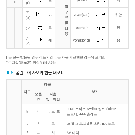
얼
yue
(ue)
웨
*
(r)
촬
ya
구
야
yuan
(uan)
위안
(ia)
류
撮
yo
요
yun
(un)
윈
口
類
ye
예
yong
(iong)
융
(ie)
[ ]는 단독 발음될 경우의 표기임. ( )는 자음이 선행할 경우의 표기임.
* 순치성(脣齒聲), 권설운(捲舌韻).
표 6
폴란드어 자모와 한글 대조표
한글
자모
보기
모음
자음
앞
앞ㆍ어말
burak 부라크, szybko 십코, dobrze
b
ㅂ
ㅂ, 브, 프
도브제, chleb 흘레프
c
ㅊ
츠
cel 첼, Balicki 발리츠키, noc 노츠
ć
ㅡ
치
dać 다치