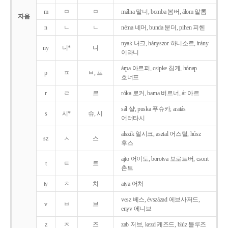
m
ㅁ
ㅁ
málna 말너, bomba 봄버, álom 알롬
자음
n
ㄴ
ㄴ
néma 네머, bunda 분더, pihen 피헨
nyak 녀크, hányszor 하니소르, irány
ny
니*
니
이라니
árpa 아르퍼, csipke 칩케, hónap
p
ㅍ
ㅂ, 프
호너프
r
ㄹ
르
róka 로커, barna 버르너, ár 아르
sál 샬, puska 푸슈카, aratás
s
시*
슈, 시
어러타시
alszik 얼시크, asztal 어스털, húsz
sz
ㅅ
스
후스
ajto 어이토, borotva 보로트버, csont
t
ㅌ
트
촌트
ty
ㅊ
치
atya 어처
vesz 베스, évszázad 에브사저드,
v
ㅂ
브
enyv 에니브
z
ㅈ
즈
zab 저브, kezd 케즈드, blúz 블루즈