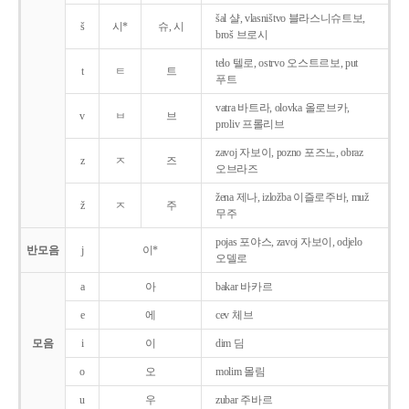
šal 샬, vlasništvo 블라스니슈트보,
š
시*
슈, 시
broš 브로시
telo 텔로, ostrvo 오스트르보, put
t
ㅌ
트
푸트
vatra 바트라, olovka 올로브카,
v
ㅂ
브
proliv 프롤리브
zavoj 자보이, pozno 포즈노, obraz
z
ㅈ
즈
오브라즈
žena 제나, izložba 이즐로주바, muž
ž
ㅈ
주
무주
pojas 포야스, zavoj 자보이, odjelo
반모음
j
이*
오델로
a
아
bakar 바카르
e
에
cev 체브
모음
i
이
dim 딤
o
오
molim 몰림
u
우
zubar 주바르