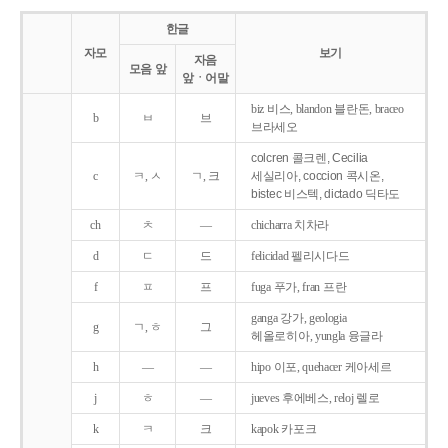
한글
자모
보기
자음
모음 앞
앞ㆍ어말
biz 비스, blandon 블란돈, braceo
b
ㅂ
브
브라세오
colcren 콜크렌, Cecilia
c
ㅋ, ㅅ
ㄱ, 크
세실리아, coccion 콕시온,
bistec 비스텍, dictado 딕타도
ch
ㅊ
―
chicharra 치차라
d
ㄷ
드
felicidad 펠리시다드
f
ㅍ
프
fuga 푸가, fran 프란
ganga 강가, geologia
g
ㄱ, ㅎ
그
헤올로히아, yungla 융글라
h
―
―
hipo 이포, quehacer 케아세르
j
ㅎ
―
jueves 후에베스, reloj 렐로
k
ㅋ
크
kapok 카포크