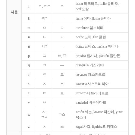
lacrar 라크라르, Lulio 룰리오,
l
ㄹ, ㄹㄹ
ㄹ
ocal 오칼
자음
ll
이*
―
llama 야마, lluvia 유비아
m
ㅁ
ㅁ
membrete 멤브레테
n
ㄴ
ㄴ
noche 노체, flan 플란
ñ
니*
―
ñoñez 뇨녜스, mañana 마냐나
p
ㅍ
ㅂ, 프
pepsina 펩시나, plantón 플란톤
q
ㅋ
―
quisquilla 키스키야
r
ㄹ
르
rascador 라스카도르
s
ㅅ
스
sastreria 사스트레리아
t
ㅌ
트
tetraetro 테트라에트로
v
ㅂ
―
viudedad 비우데다드
ㅅ,
xenón 세논, laxante 락산테, yuxta
x
ㄱ스
ㄱㅅ
육스타
z
ㅅ
스
zagal 사갈, liquidez 리키데스