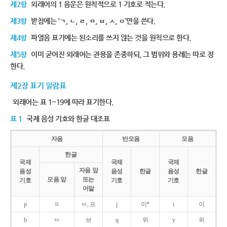
제2항
외래어의 1 음운은 원칙적으로 1 기호로 적는다.
제3항
받침에는 ‘ㄱ, ㄴ, ㄹ, ㅁ, ㅂ, ㅅ, ㅇ’만을 쓴다.
제4항
파열음 표기에는 된소리를 쓰지 않는 것을 원칙으로 한다.
제5항
이미 굳어진 외래어는 관용을 존중하되, 그 범위와 용례는 따로 정
한다.
제2장 표기 일람표
외래어는 표 1~19에 따라 표기한다.
표 1
국제 음성 기호와 한글 대조표
자음
반모음
모음
한글
국제
국제
국제
자음 앞
음성
음성
한글
음성
한글
모음 앞
또는
기호
기호
기호
어말
p
ㅍ
ㅂ, 프
j
이*
i
이
b
ㅂ
브
ɥ
위
y
위