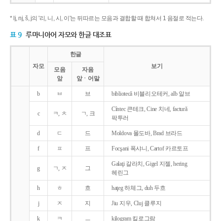
* lj, nj, š, j의 '리, 니, 시, 이'는 뒤따르는 모음과 결합할 때 합쳐서 1 음절로 적는다.
표 9
루마니아어 자모와 한글 대조표
한글
자모
보기
모음
자음
앞
앞ㆍ어말
b
ㅂ
브
bibliotecǎ 비블리오테커, alb 알브
Cîntec 큰테크, Cine 치네, facturǎ
c
ㅋ, ㅊ
ㄱ, 크
팍투러
d
ㄷ
드
Moldova 몰도바, Brad 브라드
f
ㅍ
프
Focşani 폭샤니, Cartof 카르토프
Galaţi 갈라치, Gigel 지젤, hering
g
ㄱ, ㅈ
그
헤린그
h
ㅎ
흐
haţeg 하체그, duh 두흐
j
ㅈ
지
Jiu 지우, Cluj 클루지
k
ㅋ
ㅡ
kilogram 킬로그람