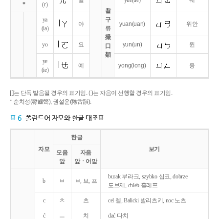
얼
yue
(ue)
웨
*
(r)
촬
ya
구
야
yuan
(uan)
위안
(ia)
류
撮
yo
요
yun
(un)
윈
口
類
ye
예
yong
(iong)
융
(ie)
[ ]는 단독 발음될 경우의 표기임. ( )는 자음이 선행할 경우의 표기임.
* 순치성(脣齒聲), 권설운(捲舌韻).
표 6
폴란드어 자모와 한글 대조표
한글
자모
보기
모음
자음
앞
앞ㆍ어말
burak 부라크, szybko 십코, dobrze
b
ㅂ
ㅂ, 브, 프
도브제, chleb 흘레프
c
ㅊ
츠
cel 첼, Balicki 발리츠키, noc 노츠
ć
ㅡ
치
dać 다치