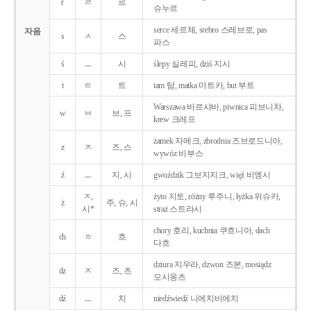
r
ㄹ
르
슈누르
serce 세르체, srebro 스레브로, pas
자음
s
ㅅ
스
파스
ś
ㅡ
시
ślepy 실레피, dziś 지시
t
ㅌ
트
tam 탐, matka 마트카, but 부트
Warszawa 바르샤바, piwnica 피브니차,
w
ㅂ
브, 프
krew 크레프
zamek 자메크, zbrodnia 즈브로드니아,
z
ㅈ
즈, 스
wywóz 비부스
ź
ㅡ
지, 시
gwoździk 그보지지크, więź 비엥시
ㅈ,
żyto 지토, różny 루주니, łyżka 위슈카,
ż
주, 슈, 시
시*
straż 스트라시
chory 호리, kuchnia 쿠흐니아, dach
ch
ㅎ
흐
다흐
dziura 지우라, dzwon 즈본, mosiądz
dz
ㅈ
즈, 츠
모시옹츠
dź
ㅡ
치
niedźwiedź 니에치비에치