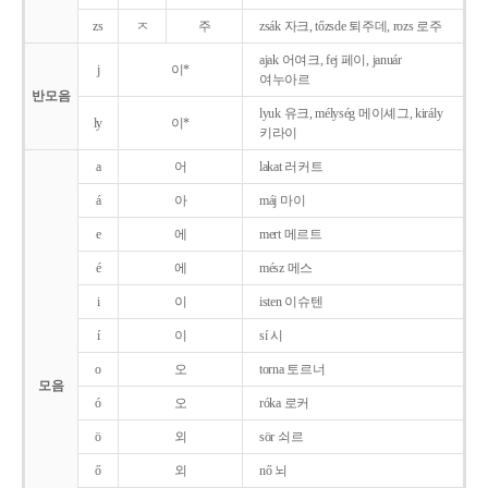
zs
ㅈ
주
zsák 자크, tőzsde 퇴주데, rozs 로주
ajak 어여크, fej 페이, január
j
이*
여누아르
반모음
lyuk 유크, mélység 메이셰그, király
ly
이*
키라이
a
어
lakat 러커트
á
아
máj 마이
e
에
mert 메르트
é
에
mész 메스
i
이
isten 이슈텐
í
이
sí 시
o
오
torna 토르너
모음
ó
오
róka 로커
ö
외
sör 쇠르
ő
외
nő 뇌