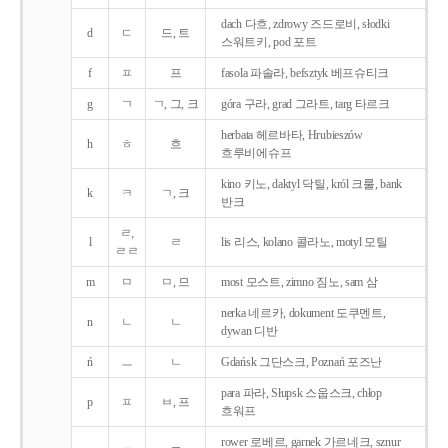
dach 다흐, zdrowy 즈드로비, słodki
d
ㄷ
드, 트
스워트키, pod 포트
f
ㅍ
프
fasola 파솔라, befsztyk 베프슈티크
g
ㄱ
ㄱ, 그, 크
góra 구라, grad 그라트, targ 타르크
herbata 헤르바타, Hrubieszów
h
ㅎ
흐
흐루비에슈프
kino 키노, daktyl 닥틸, król 크룰, bank
k
ㅋ
ㄱ, 크
반크
ㄹ,
l
ㄹ
lis 리스, kolano 콜라노, motyl 모틸
ㄹㄹ
m
ㅁ
ㅁ, 므
most 모스트, zimno 짐노, sam 삼
nerka 네르카, dokument 도쿠멘트,
n
ㄴ
ㄴ
dywan 디반
ń
ㅡ
ㄴ
Gdańsk 그단스크, Poznań 포즈난
para 파라, Słupsk 스웁스크, chłop
p
ㅍ
ㅂ, 프
흐워프
rower 로베르, garnek 가르네크, sznur