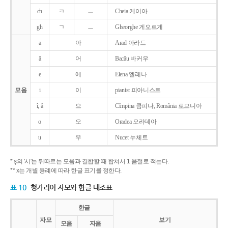
ch
ㅋ
ㅡ
Cheia 케이아
gh
ㄱ
ㅡ
Gheorghe 게오르게
a
아
Arad 아라드
ǎ
어
Bacǎu 바커우
e
에
Elena 엘레나
모음
i
이
pianist 피아니스트
î, â
으
Cîmpina 큼피나, România 로므니아
o
오
Oradea 오라데아
u
우
Nucet 누체트
* ş의 '시'는 뒤따르는 모음과 결합할 때 합쳐서 1 음절로 적는다.
** x는 개별 용례에 따라 한글 표기를 정한다.
표 10
헝가리어 자모와 한글 대조표
한글
자모
보기
모음
자음