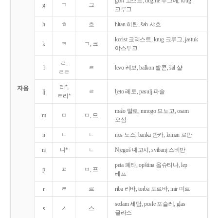
gost 고스트, dugme 두그메, krug
g
ㄱ
그
크루그
h
ㅎ
흐
hitan 히탄, šah 샤흐
korist 코리스트, krug 크루그, jastuk
k
ㅋ
ㄱ, 크
야스투크
ㄹ,
l
ㄹ
levo 레보, balkon 발콘, šal 샬
ㄹㄹ
리*,
자음
lj
ㄹ
ljeto 레토, pasulj 파술
ㄹ리*
malo 말로, mnogo 므노고, osam
m
ㅁ
ㅁ, 므
오삼
n
ㄴ
ㄴ
nos 노스, banka 반카, loman 로만
nj
니*
ㄴ
Njegoš 녜고시, svibanj 스비반
peta 페타, opština 옵슈티나, lep
p
ㅍ
ㅂ, 프
레프
r
ㄹ
르
riba 리바, torba 토르바, mir 미르
sedam 세담, posle 포슬레, glas
s
ㅅ
스
글라스