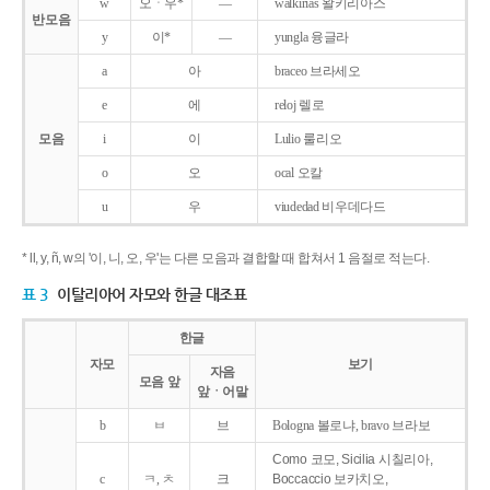
w
오ㆍ우*
―
walkirias 왈키리아스
반모음
y
이*
―
yungla 융글라
a
아
braceo 브라세오
e
에
reloj 렐로
모음
i
이
Lulio 룰리오
o
오
ocal 오칼
u
우
viudedad 비우데다드
* ll, y, ñ, w의 '이, 니, 오, 우'는 다른 모음과 결합할 때 합쳐서 1 음절로 적는다.
표 3
이탈리아어 자모와 한글 대조표
한글
자모
보기
자음
모음 앞
앞ㆍ어말
b
ㅂ
브
Bologna 볼로냐, bravo 브라보
Como 코모, Sicilia 시칠리아,
c
ㅋ, ㅊ
크
Boccaccio 보카치오,