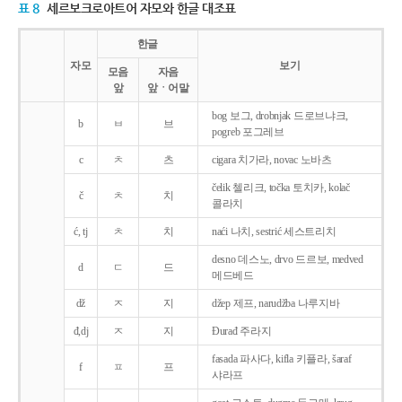
표 8
세르보크로아트어 자모와 한글 대조표
한글
자모
보기
모음
자음
앞
앞ㆍ어말
bog 보그, drobnjak 드로브냐크,
b
ㅂ
브
pogreb 포그레브
c
ㅊ
츠
cigara 치가라, novac 노바츠
čelik 첼리크, točka 토치카, kolač
č
ㅊ
치
콜라치
ć, tj
ㅊ
치
naći 나치, sestrić 세스트리치
desno 데스노, drvo 드르보, medved
d
ㄷ
드
메드베드
dž
ㅈ
지
džep 제프, narudžba 나루지바
đ,dj
ㅈ
지
Ðurađ 주라지
fasada 파사다, kifla 키플라, šaraf
f
ㅍ
프
샤라프