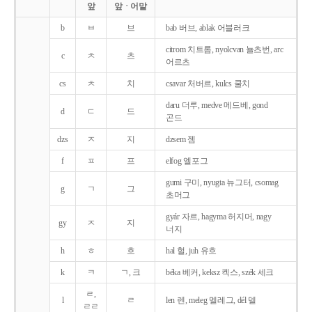
앞
앞ㆍ어말
b
ㅂ
브
bab 버브, ablak 어블러크
citrom 치트롬, nyolcvan 뇰츠번, arc
c
ㅊ
츠
어르츠
cs
ㅊ
치
csavar 처버르, kulcs 쿨치
daru 더루, medve 메드베, gond
d
ㄷ
드
곤드
dzs
ㅈ
지
dzsem 젬
f
ㅍ
프
elfog 엘포그
gumi 구미, nyugta 뉴그터, csomag
g
ㄱ
그
초머그
gyár 자르, hagyma 허지머, nagy
gy
ㅈ
지
너지
h
ㅎ
흐
hal 헐, juh 유흐
k
ㅋ
ㄱ, 크
béka 베커, keksz 켁스, szék 세크
ㄹ,
l
ㄹ
len 렌, meleg 멜레그, dél 델
ㄹㄹ