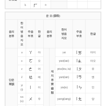
h
ㅎ
운 모 (韻母)
한
어
한어
음의
병
주음
한
음의
주음
병음
한글
분류
음
부호
글
분류
부호
자모
자
모
a
아
yai
야이
o
오
yao
(iao)
야오
e
어
you
(iou,
iu)
유
제
치
ê
에
yan
(ian)
옌
단운
류
單韻
齊
yi
이
yin(in)
인
齒
(i)
類
wu
우
yang
(iang)
양
(u)