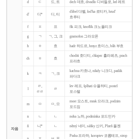
d
ㄷ
드, 트
dech 데흐, divadlo 디바들로, led 레트
d'ábel 댜벨, lod'ka 로티카, hrud'
d'
디*
디, 티
흐루티
f
ㅍ
프
fík 피크, knoflík 크노플리크
g
ㄱ
ㄱ, 그, 크
gramofon 그라모폰
h
ㅎ
흐
hadr 하드르, hmyz 흐미스, bůh 부흐
choditi 호디티, chlapec 흘라페츠, prach
ch
ㅎ
흐
프라흐
kachna 카흐나, nikdy 니크디, padák
k
ㅋ
ㄱ, 크
파다크
ㄹ,
lev 레프, šplhati 슈플하티, postel
l
ㄹ
ㄹㄹ
포스텔
most 모스트, mrak 므라크, podzim
m
ㅁ
ㅁ, 므
포드짐
n
ㄴ
ㄴ
noha 노하, podmínka 포드민카
ň
니*
ㄴ
němý 네미, sáňky 산키, Plzeň 플젠
자음
Praha 프라하, koroptev 코롭테프, strop
p
ㅍ
ㅂ, 프