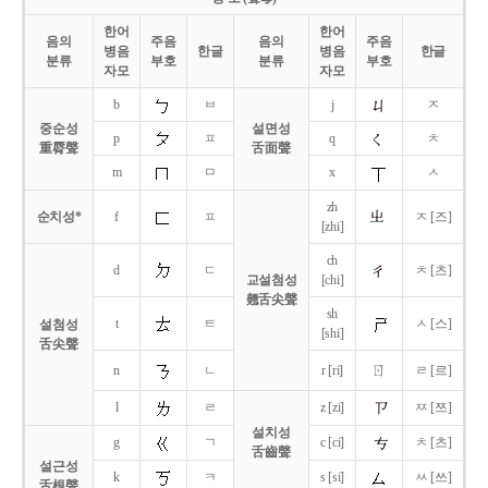
한어
한어
음의
주음
음의
주음
병음
한글
병음
한글
분류
부호
분류
부호
자모
자모
b
ㅂ
j
ㅈ
중순성
설면성
p
ㅍ
q
ㅊ
重脣聲
舌面聲
m
ㅁ
x
ㅅ
zh
순치성*
f
ㅍ
ㅈ [즈]
[zhi]
ch
d
ㄷ
ㅊ [츠]
교설첨성
[chi]
翹舌尖聲
sh
t
ㅌ
ㅅ [스]
설첨성
[shi]
舌尖聲
ㄖ
n
ㄴ
r [ri]
ㄹ [르]
l
ㄹ
z [zi]
ㅉ [쯔]
설치성
g
ㄱ
c [ci]
ㅊ [츠]
舌齒聲
설근성
k
ㅋ
s [si]
ㅆ [쓰]
舌根聲