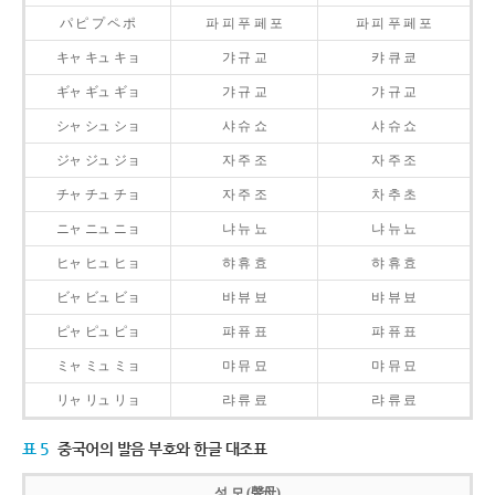
パ ピ プ ペ ポ
파 피 푸 페 포
파 피 푸 페 포
キャ キュ キョ
갸 규 교
캬 큐 쿄
ギャ ギュ ギョ
갸 규 교
갸 규 교
シャ シュ ショ
샤 슈 쇼
샤 슈 쇼
ジャ ジュ ジョ
자 주 조
자 주 조
チャ チュ チョ
자 주 조
차 추 초
ニャ ニュ ニョ
냐 뉴 뇨
냐 뉴 뇨
ヒャ ヒュ ヒョ
햐 휴 효
햐 휴 효
ビャ ビュ ビョ
뱌 뷰 뵤
뱌 뷰 뵤
ピャ ピュ ピョ
퍄 퓨 표
퍄 퓨 표
ミャ ミュ ミョ
먀 뮤 묘
먀 뮤 묘
リャ リュ リョ
랴 류 료
랴 류 료
표 5
중국어의 발음 부호와 한글 대조표
성 모 (聲母)