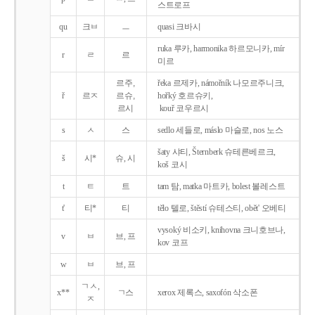
스트로프
qu
크ㅂ
ㅡ
quasi 크바시
ruka 루카, harmonika 하르모니카, mír
r
ㄹ
르
미르
르주,
řeka 르제카, námořník 나모르주니크,
ř
르ㅈ
르슈,
hořký 호르슈키,
르시
kouř 코우르시
s
ㅅ
스
sedlo 세들로, máslo 마슬로, nos 노스
šaty 샤티, Šternberk 슈테른베르크,
š
시*
슈, 시
koš 코시
t
ㅌ
트
tam 탐, matka 마트카, bolest 볼레스트
t'
티*
티
tělo 텔로, štěstí 슈테스티, obět' 오베티
vysoký 비소키, knihovna 크니호브나,
v
ㅂ
브, 프
kov 코프
w
ㅂ
브, 프
ㄱㅅ,
x**
ㄱ스
xerox 제록스, saxofón 삭소폰
ㅈ