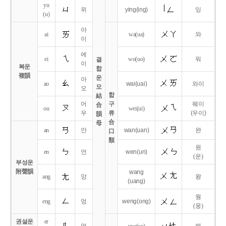
yu
위
ying
(ing)
잉
(u)
아
ai
wa
(ua)
와
이
에
ei
wo
(uo)
워
결
이
복운
합
複韻
운
아
ao
wai
(uai)
와이
모
오
합
結
어
구
웨이
合
ou
wei
(ui)
우
류
(우이)
韻
合
母
an
안
wan
(uan)
완
口
類
원
en
언
wen
(un)
(운)
부성운
附聲韻
wang
ang
앙
왕
(uang)
웡
eng
엉
weng
(ong)
(웅)
권설운
er