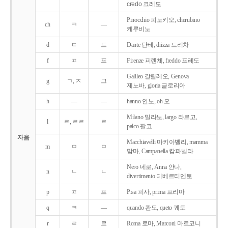
credo 크레도
Pinocchio 피노키오, cherubino
ch
ㅋ
―
케루비노
d
ㄷ
드
Dante 단테, drizza 드리차
f
ㅍ
프
Firenze 피렌체, freddo 프레도
Galileo 갈릴레오, Genova
g
ㄱ, ㅈ
그
제노바, gloria 글로리아
h
―
―
hanno 안노, oh 오
Milano 밀라노, largo 라르고,
l
ㄹ, ㄹㄹ
ㄹ
palco 팔코
자음
Macchiavelli 마키아벨리, mamma
m
ㅁ
ㅁ
맘마, Campanella 캄파넬라
Nero 네로, Anna 안나,
n
ㄴ
ㄴ
divertimento 디베르티멘토
p
ㅍ
프
Pisa 피사, prima 프리마
q
ㅋ
―
quando 콴도, queto 퀘토
r
ㄹ
르
Roma 로마, Marconi 마르코니