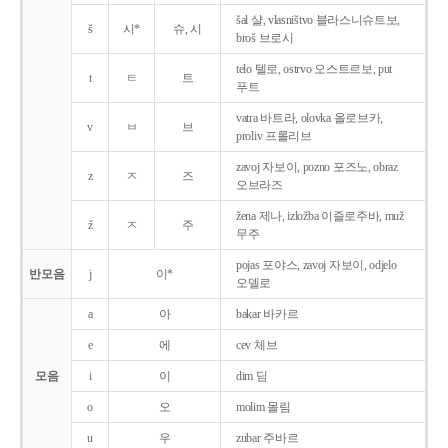
šal 샬, vlasništvo 블라스니슈트보,
š
시*
슈, 시
broš 브로시
telo 텔로, ostrvo 오스트르보, put
t
ㅌ
트
푸트
vatra 바트라, olovka 올로브카,
v
ㅂ
브
proliv 프롤리브
zavoj 자보이, pozno 포즈노, obraz
z
ㅈ
즈
오브라즈
žena 제나, izložba 이즐로주바, muž
ž
ㅈ
주
무주
pojas 포야스, zavoj 자보이, odjelo
반모음
j
이*
오델로
a
아
bakar 바카르
e
에
cev 체브
모음
i
이
dim 딤
o
오
molim 몰림
u
우
zubar 주바르