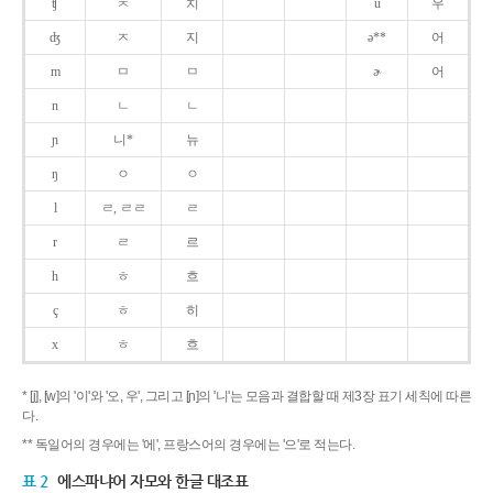
ʧ
ㅊ
치
u
우
ʤ
ㅈ
지
ə**
어
m
ㅁ
ㅁ
ɚ
어
n
ㄴ
ㄴ
ɲ
니*
뉴
ŋ
ㅇ
ㅇ
l
ㄹ, ㄹㄹ
ㄹ
r
ㄹ
르
h
ㅎ
흐
ç
ㅎ
히
x
ㅎ
흐
* [j], [w]의 '이'와 '오, 우', 그리고 [ɲ]의 '니'는 모음과 결합할 때 제3장 표기 세칙에 따른
다.
** 독일어의 경우에는 '에', 프랑스어의 경우에는 '으'로 적는다.
표 2
에스파냐어 자모와 한글 대조표