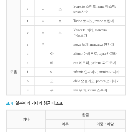
Sorrento 소렌토, asma 아스마,
s
ㅅ
스
sasso 사소
t
ㅌ
트
Torino 토리노, tranne 트란네
Vivace 비바체, manovra
v
ㅂ
브
마노브라
z
ㅊ
―
nozze 노체, mancanza 만칸차
a
아
abituro 아비투로, capra 카프라
e
에
erta 에르타, padrone 파드로네
모음
i
이
infamia 인파미아, manica 마니카
o
오
oblio 오블리오, poetica 포에티카
u
우
uva 우바, spuma 스푸마
표 4
일본어의 가나와 한글 대조표
한글
가나
어두
어중ㆍ어말