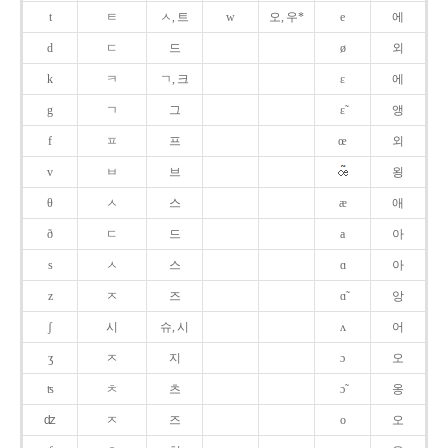
t
ㅌ
ㅅ, 트
w
오, 우*
e
에
d
ㄷ
드
ø
외
k
ㅋ
ㄱ, 크
ɛ
에
g
ㄱ
그
ɛ̃
앵
f
ㅍ
프
œ
외
v
ㅂ
브
욍
θ
ㅅ
스
æ
애
ð
ㄷ
드
a
아
s
ㅅ
스
ɑ
아
z
ㅈ
즈
ɑ̃
앙
ʃ
시
슈, 시
ʌ
어
ʒ
ㅈ
지
ɔ
오
ʦ
ㅊ
츠
ɔ̃
옹
ʣ
ㅈ
즈
o
오