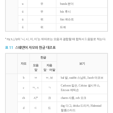
u
우
bunda 분더
ú
우
hús 후시
ü
위
füst 퓌슈트
ű
위
fű 퓌
* ny, s, j, ly의 ‘니, 시, 이, 이’는 뒤따르는 모음과 결합할 때 합쳐서 1 음절로 적는다.
표 11
스웨덴어 자모와 한글 대조표
한글
자모
보기
모음
자음
앞
앞ㆍ어말
b
ㅂ
ㅂ, 브
bal 발, snabbt 스납트, Jacob 야코브
Carlsson 칼손, Celsius 셀시우스,
c
ㅋ, ㅅ
ㄱ
Ericson 에릭손
ch
시*
크
charm 샤름, och 오크
dag 다그, dricka 드리카, Halmstad
d
ㄷ
드
할름스타드