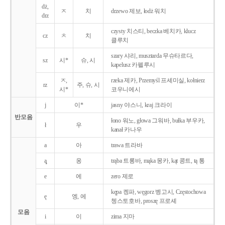
dż,
ㅈ
치
drzewo 제보, łodż 워치
drz
czysty 치스티, beczka 베치카, klucz
cz
ㅊ
치
클루치
szary 샤리, musztarda 무슈타르다,
sz
시*
슈, 시
kapelusz 카펠루시
ㅈ,
rzeka 제카, Przemyśl 프셰미실, kołnierz
rz
주, 슈, 시
시*
코우니에시
j
이*
jasny 야스니, kraj 크라이
반모음
łono 워노, głowa 그워바, bułka 부우카,
ł
우
kanał 카나우
a
아
trawa 트라바
ą̨
옹
trąba 트롱바, mąka 몽카, kąt 콩트, tą 통
e
에
zero 제로
kępa 켕파, węgorz 벵고시, Częstochowa
ę
엥, 에
쳉스토호바, proszę 프로셰
모음
i
이
zima 지마