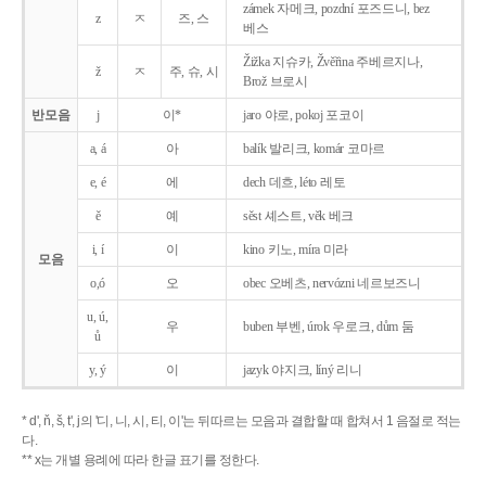
zámek 자메크, pozdní 포즈드니, bez
z
ㅈ
즈, 스
베스
Žižka 지슈카, Žvěřina 주베르지나,
ž
ㅈ
주, 슈, 시
Brož 브로시
반모음
j
이*
jaro 야로, pokoj 포코이
a, á
아
balík 발리크, komár 코마르
e, é
에
dech 데흐, léto 레토
ě
예
sěst 셰스트, věk 베크
i, í
이
kino 키노, míra 미라
모음
o,ó
오
obec 오베츠, nervózni 네르보즈니
u, ú,
우
buben 부벤, úrok 우로크, dům 둠
ů
y, ý
이
jazyk
야지크, líný 리니
* d', ň, š, t', j의 '디, 니, 시, 티, 이'는 뒤따르는 모음과 결합할 때 합쳐서 1 음절로 적는
다.
** x는 개별 용례에 따라 한글 표기를 정한다.