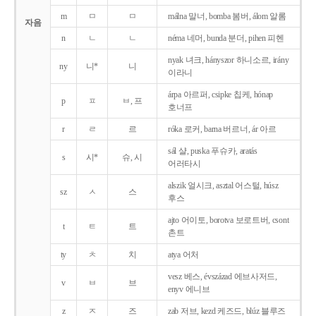
m
ㅁ
ㅁ
málna 말너, bomba 봄버, álom 알롬
자음
n
ㄴ
ㄴ
néma 네머, bunda 분더, pihen 피헨
nyak 녀크, hányszor 하니소르, irány
ny
니*
니
이라니
árpa 아르퍼, csipke 칩케, hónap
p
ㅍ
ㅂ, 프
호너프
r
ㄹ
르
róka 로커, barna 버르너, ár 아르
sál 샬, puska 푸슈카, aratás
s
시*
슈, 시
어러타시
alszik 얼시크, asztal 어스털, húsz
sz
ㅅ
스
후스
ajto 어이토, borotva 보로트버, csont
t
ㅌ
트
촌트
ty
ㅊ
치
atya 어처
vesz 베스, évszázad 에브사저드,
v
ㅂ
브
enyv 에니브
z
ㅈ
즈
zab 저브, kezd 케즈드, blúz 블루즈