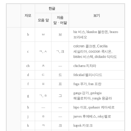
한글
자모
보기
자음
모음 앞
앞ㆍ어말
biz 비스, blandon 블란돈, braceo
b
ㅂ
브
브라세오
colcren 콜크렌, Cecilia
c
ㅋ, ㅅ
ㄱ, 크
세실리아, coccion 콕시온,
bistec 비스텍, dictado 딕타도
ch
ㅊ
―
chicharra 치차라
d
ㄷ
드
felicidad 펠리시다드
f
ㅍ
프
fuga 푸가, fran 프란
ganga 강가, geologia
g
ㄱ, ㅎ
그
헤올로히아, yungla 융글라
h
―
―
hipo 이포, quehacer 케아세르
j
ㅎ
―
jueves 후에베스, reloj 렐로
k
ㅋ
크
kapok 카포크