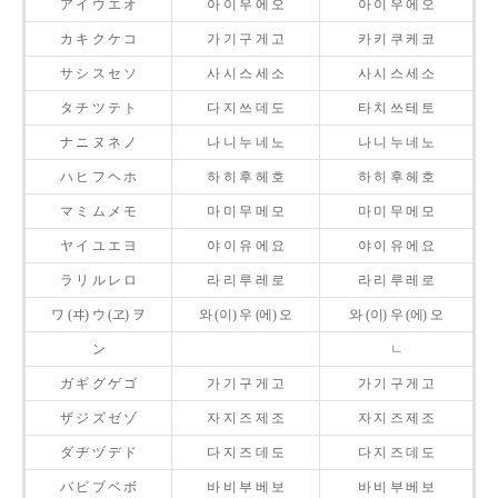
ア イ ウ エ オ
아 이 우 에 오
아 이 우 에 오
カ キ ク ケ コ
가 기 구 게 고
카 키 쿠 케 코
サ シ ス セ ソ
사 시 스 세 소
사 시 스 세 소
タ チ ツ テ ト
다 지 쓰 데 도
타 치 쓰 테 토
ナ ニ ヌ ネ ノ
나 니 누 네 노
나 니 누 네 노
ハ ヒ フ ヘ ホ
하 히 후 헤 호
하 히 후 헤 호
マ ミ ム メ モ
마 미 무 메 모
마 미 무 메 모
ヤ イ ユ エ ヨ
야 이 유 에 요
야 이 유 에 요
ラ リ ル レ ロ
라 리 루 레 로
라 리 루 레 로
ワ (ヰ) ウ (ヱ) ヲ
와 (이) 우 (에) 오
와 (이) 우 (에) 오
ン
ㄴ
ガ ギ グ ゲ ゴ
가 기 구 게 고
가 기 구 게 고
ザ ジ ズ ゼ ゾ
자 지 즈 제 조
자 지 즈 제 조
ダ ヂ ヅ デ ド
다 지 즈 데 도
다 지 즈 데 도
バ ビ ブ ベ ボ
바 비 부 베 보
바 비 부 베 보