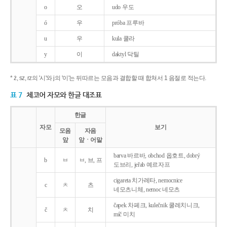
o
오
udo 우도
ó
우
próba 프루바
u
우
kula 쿨라
y
이
daktyl 닥틸
* ż, sz, rz의 '시'와 j의 '이'는 뒤따르는 모음과 결합할 때 합쳐서 1 음절로 적는다.
표 7
체코어 자모와 한글 대조표
한글
자모
보기
모음
자음
앞
앞ㆍ어말
barva 바르바, obchod 옵호트, dobrý
b
ㅂ
ㅂ, 브, 프
도브리, jeřab 예르자프
cigareta 치가레타, nemocnice
c
ㅊ
츠
네모츠니체, nemoc 네모츠
čapek 차페크, kulečnik 쿨레치니크,
č
ㅊ
치
míč 미치