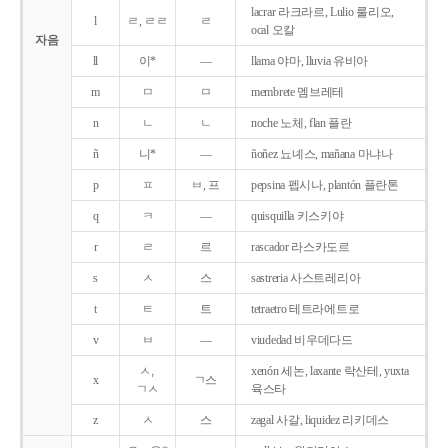
lacrar 라크라르, Lulio 룰리오,
l
ㄹ, ㄹㄹ
ㄹ
ocal 오칼
자음
ll
이*
―
llama 야마, lluvia 유비아
m
ㅁ
ㅁ
membrete 멤브레테
n
ㄴ
ㄴ
noche 노체, flan 플란
ñ
니*
―
ñoñez 뇨녜스, mañana 마냐나
p
ㅍ
ㅂ, 프
pepsina 펩시나, plantón 플란톤
q
ㅋ
―
quisquilla 키스키야
r
ㄹ
르
rascador 라스카도르
s
ㅅ
스
sastreria 사스트레리아
t
ㅌ
트
tetraetro 테트라에트로
v
ㅂ
―
viudedad 비우데다드
ㅅ,
xenón 세논, laxante 락산테, yuxta
x
ㄱ스
ㄱㅅ
육스타
z
ㅅ
스
zagal 사갈, liquidez 리키데스