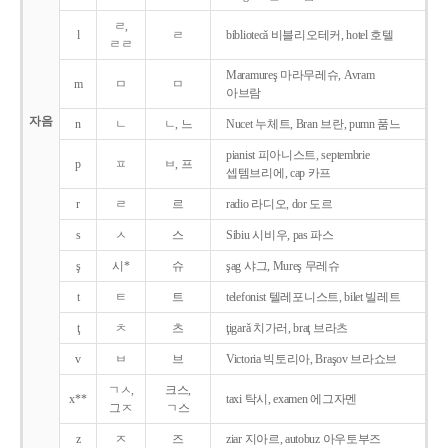
ㄹ,
l
ㄹ
bibliotecǎ 비블리오테커, hotel 호텔
ㄹㄹ
Maramureş 마라무레슈, Avram
m
ㅁ
ㅁ
아브람
자음
n
ㄴ
ㄴ, 느
Nucet 누체트, Bran 브란, pumn 품느
pianist 피아니스트, septembrie
p
ㅍ
ㅂ, 프
셉템브리에, cap 카프
r
ㄹ
르
radio 라디오, dor 도르
s
ㅅ
스
Sibiu 시비우, pas 파스
ş
시*
슈
şag 샤그, Mureş 무레슈
t
ㅌ
트
telefonist 텔레포니스트, bilet 빌레트
ţ
ㅊ
츠
ţigarǎ 치가러, braţ 브라츠
v
ㅂ
브
Victoria 빅토리아, Braşov 브라쇼브
ㄱㅅ,
크스,
x**
taxi 탁시, examen 에그자멘
그ㅈ
ㄱ스
z
ㅈ
즈
ziar 지아르, autobuz 아우토부즈