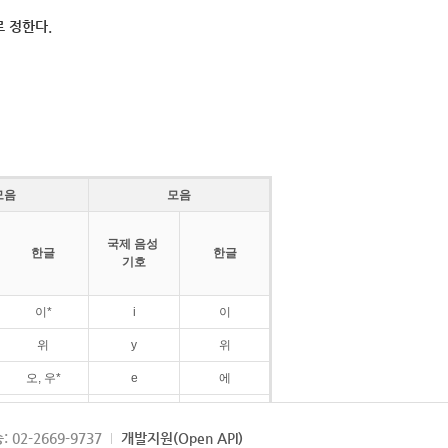
 정한다.
모음
모음
국제 음성
한글
한글
기호
이*
i
이
위
y
위
오, 우*
e
에
ø
외
: 02-2669-9737
개발지원(Open API)
ɛ
에