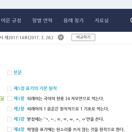
메인콘텐츠 바로가기
어문 규정
항별 연혁
용례 찾기
자료실
비교하기
제2017-14호(2017. 3. 28.)
본문
제1장 표기의 기본 원칙
제1항
외래어는 국어의 현용 24 자모만으로 적는다.
북
제2항
외래어의 1 음운은 원칙적으로 1 기호로 적는다.
제3항
받침에는 ‘ㄱ, ㄴ, ㄹ, ㅁ, ㅂ, ㅅ, ㅇ’만을 쓴다.
제4항
파열음 표기에는 된소리를 쓰지 않는 것을 원칙으로 한다.