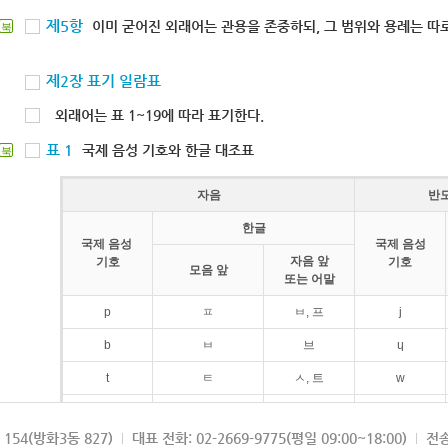
제5항
이미 굳어진 외래어는 관용을 존중하되, 그 범위와 용례는 따로
북
제2장 표기 일람표
외래어는 표 1~19에 따라 표기한다.
표 1
국제 음성 기호와 한글 대조표
북
자음
반
한글
국제 음성
국제 음성
자음 앞
기호
기호
모음 앞
또는 어말
p
ㅍ
ㅂ, 프
j
b
ㅂ
브
ɥ
t
ㅌ
ㅅ, 트
w
d
ㄷ
드
154(방화3동 827)
대표 전화: 02-2669-9775(평일 09:00~18:00)
전송
k
ㅋ
ㄱ, 크