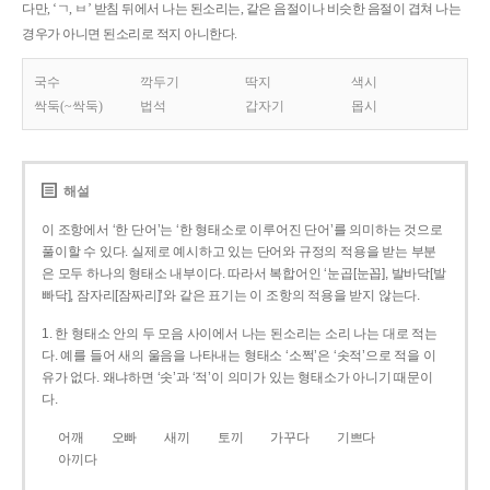
다만, ‘ㄱ, ㅂ’ 받침 뒤에서 나는 된소리는, 같은 음절이나 비슷한 음절이 겹쳐 나는
경우가 아니면 된소리로 적지 아니한다.
국수
깍두기
딱지
색시
싹둑(~싹둑)
법석
갑자기
몹시
해설
이 조항에서 ‘한 단어’는 ‘한 형태소로 이루어진 단어’를 의미하는 것으로
풀이할 수 있다. 실제로 예시하고 있는 단어와 규정의 적용을 받는 부분
은 모두 하나의 형태소 내부이다. 따라서 복합어인 ‘눈곱[눈꼽], 발바닥[발
빠닥], 잠자리[잠짜리]’와 같은 표기는 이 조항의 적용을 받지 않는다.
1. 한 형태소 안의 두 모음 사이에서 나는 된소리는 소리 나는 대로 적는
다. 예를 들어 새의 울음을 나타내는 형태소 ‘소쩍’은 ‘솟적’으로 적을 이
유가 없다. 왜냐하면 ‘솟’과 ‘적’이 의미가 있는 형태소가 아니기 때문이
다.
어깨
오빠
새끼
토끼
가꾸다
기쁘다
아끼다