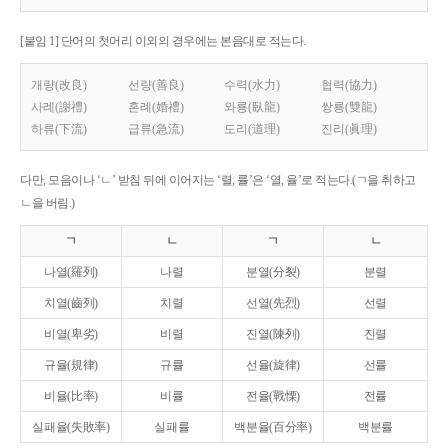
[붙임 1] 단어의 첫머리 이외의 경우에는 본음대로 적는다.
개량(改良)
선량(善良)
수력(水力)
협력(協力)
사례(謝禮)
혼례(婚禮)
와룡(臥龍)
쌍룡(雙龍)
하류(下流)
급류(急流)
도리(道理)
진리(眞理)
다만, 모음이나 ‘ㄴ’ 받침 뒤에 이어지는 ‘렬, 률’은 ‘열, 율’로 적는다.(ㄱ을 취하고
ㄴ을 버림.)
ㄱ
ㄴ
ㄱ
ㄴ
나열(羅列)
나렬
분열(分裂)
분렬
치열(齒列)
치렬
선열(先烈)
선렬
비열(卑劣)
비렬
진열(陳列)
진렬
규율(規律)
규률
선율(旋律)
선률
비율(比率)
비률
전율(戰慄)
전률
실패율(失敗率)
실패률
백분율(百分率)
백분률