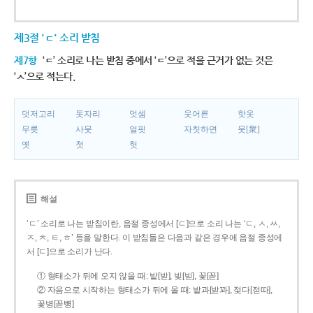
제3절 'ㄷ' 소리 받침
제7항
‘ㄷ’ 소리로 나는 받침 중에서 ‘ㄷ’으로 적을 근거가 없는 것은
‘ㅅ’으로 적는다.
덧저고리
돗자리
엇셈
웃어른
핫옷
무릇
사뭇
얼핏
자칫하면
뭇[衆]
옛
첫
헛
해설
‘ㄷ’ 소리로 나는 받침이란, 음절 종성에서 [ㄷ]으로 소리 나는 ‘ㄷ, ㅅ, ㅆ,
ㅈ, ㅊ, ㅌ, ㅎ’ 등을 말한다. 이 받침들은 다음과 같은 경우에 음절 종성에
서 [ㄷ]으로 소리가 난다.
① 형태소가 뒤에 오지 않을 때: 밭[받], 빚[빋], 꽃[꼳]
② 자음으로 시작하는 형태소가 뒤에 올 때: 밭과[받꽈], 젖다[젇따],
꽃병[꼳뼝]