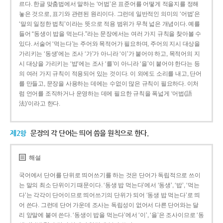
르다. 한글 맞춤법에서 말하는 ‘어법’은 표준어를 어떻게 적을지를 정해
놓은 것으로, 표기와 관련된 원리이다. 그런데 일반적인 의미의 ‘어법’은
‘말의 일정한 법칙’이라는 뜻으로 적용 범위가 무척 넓은 개념이다. 예를
들어 “동생이 밥을 먹는다.”라는 문장에서는 여러 가지 규칙을 찾아볼 수
있다. 서술어 ‘먹는다’는 주어와 목적어가 필요하며, 주어의 지시 대상을
가리키는 ‘동생’에는 조사 ‘가’가 아니라 ‘이’가 붙어야 하고, 목적어의 지
시 대상을 가리키는 ‘밥’에는 조사 ‘를’이 아니라 ‘을’이 붙어야 한다는 등
의 여러 가지 규칙이 적용되어 있는 것이다. 이 외에도 소리를 내고, 단어
를 만들고, 문장을 사용하는 데에는 수없이 많은 규칙이 필요하다. 이처
럼 언어를 조직하거나 운영하는 데에 필요한 규칙을 폭넓게 ‘어법(語
法)’이라고 한다.
제2항
문장의 각 단어는 띄어 씀을 원칙으로 한다.
해설
국어에서 단어를 단위로 띄어쓰기를 하는 것은 단어가 독립적으로 쓰이
는 말의 최소 단위이기 때문이다. ‘동생 밥 먹는다’에서 ‘동생’, ‘밥’, ‘먹는
다’는 각각이 단어이므로 띄어쓰기의 단위가 되어 ‘동생 밥 먹는다’로 띄
어 쓴다. 그런데 단어 가운데 조사는 독립성이 없어서 다른 단어와는 달
리 앞말에 붙여 쓴다. ‘동생이 밥을 먹는다’에서 ‘이’, ‘을’은 조사이므로 ‘동