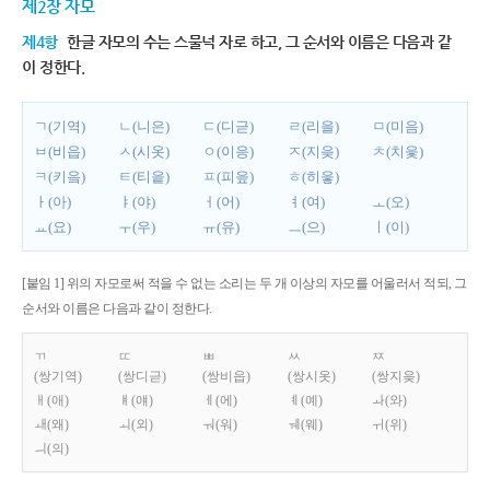
제2장 자모
제4항
한글 자모의 수는 스물넉 자로 하고, 그 순서와 이름은 다음과 같
이 정한다.
ㄱ(기역)
ㄴ(니은)
ㄷ(디귿)
ㄹ(리을)
ㅁ(미음)
ㅂ(비읍)
ㅅ(시옷)
ㅇ(이응)
ㅈ(지읒)
ㅊ(치읓)
ㅋ(키읔)
ㅌ(티읕)
ㅍ(피읖)
ㅎ(히읗)
ㅏ(아)
ㅑ(야)
ㅓ(어)
ㅕ(여)
ㅗ(오)
ㅛ(요)
ㅜ(우)
ㅠ(유)
ㅡ(으)
ㅣ(이)
[붙임 1] 위의 자모로써 적을 수 없는 소리는 두 개 이상의 자모를 어울러서 적되, 그
순서와 이름은 다음과 같이 정한다.
ㄲ
ㄸ
ㅃ
ㅆ
ㅉ
(쌍기역)
(쌍디귿)
(쌍비읍)
(쌍시옷)
(쌍지읒)
ㅐ(애)
ㅒ(얘)
ㅔ(에)
ㅖ(예)
ㅘ(와)
ㅙ(왜)
ㅚ(외)
ㅝ(워)
ㅞ(웨)
ㅟ(위)
ㅢ(의)