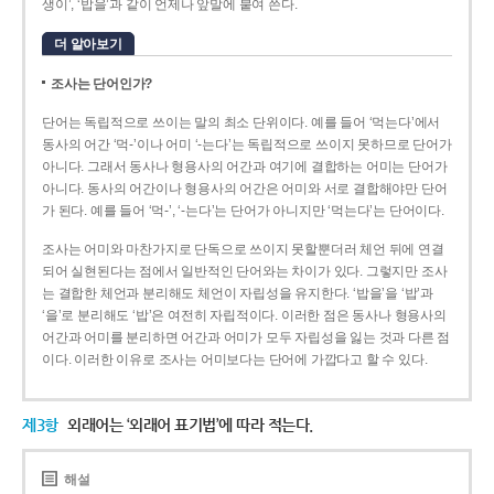
생이’, ‘밥을’과 같이 언제나 앞말에 붙여 쓴다.
더 알아보기
조사는 단어인가?
단어는 독립적으로 쓰이는 말의 최소 단위이다. 예를 들어 ‘먹는다’에서
동사의 어간 ‘먹-­’이나 어미 ‘­-는다’는 독립적으로 쓰이지 못하므로 단어가
아니다. 그래서 동사나 형용사의 어간과 여기에 결합하는 어미는 단어가
아니다. 동사의 어간이나 형용사의 어간은 어미와 서로 결합해야만 단어
가 된다. 예를 들어 ‘먹-’, ‘-는다’는 단어가 아니지만 ‘먹는다’는 단어이다.
조사는 어미와 마찬가지로 단독으로 쓰이지 못할뿐더러 체언 뒤에 연결
되어 실현된다는 점에서 일반적인 단어와는 차이가 있다. 그렇지만 조사
는 결합한 체언과 분리해도 체언이 자립성을 유지한다. ‘밥을’을 ‘밥’과
‘을’로 분리해도 ‘밥’은 여전히 자립적이다. 이러한 점은 동사나 형용사의
어간과 어미를 분리하면 어간과 어미가 모두 자립성을 잃는 것과 다른 점
이다. 이러한 이유로 조사는 어미보다는 단어에 가깝다고 할 수 있다.
제3항
외래어는 ‘외래어 표기법’에 따라 적는다.
해설