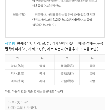
상 구분한 일 년 동안의 기간. 또는 앞의 말에 해당하는 그
해. ¶ 졸업 연도/제작 연도.
년도(年度)
「의존명사」((해를 뜻하는 말 뒤에 쓰여)) 일정한 기간
단위로서의 그해. ¶ 1985년도 출생자/1970년도 졸업
식/1990년도 예산안.
제11항
한자음 ‘랴, 려, 례, 료, 류, 리’가 단어의 첫머리에 올 적에는, 두음
법칙에 따라 ‘야, 여, 예, 요, 유, 이’로 적는다.(ㄱ을 취하고, ㄴ을 버림.)
ㄱ
ㄴ
ㄱ
ㄴ
양심(良心)
량심
용궁(龍宮)
룡궁
역사(歷史)
력사
유행(流行)
류행
예의(禮儀)
례의
이발(理髮)
리발
다만, 다음과 같은 의존 명사는 본음대로 적는다.
리(里): 몇 리냐?
리(理): 그럴 리가 없다.