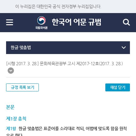
이 누리집은 대한민국 공식 전자정부 누리집입니다.
한글 맞춤법
[시행 2017. 3. 28.] 문화체육관광부 고시 제2017-12호(2017. 3. 28.)
규정 목록 보기
해설 닫기
본문
제1장 총칙
제1항
한글 맞춤법은 표준어를 소리대로 적되, 어법에 맞도록 함을 원칙
으로 한다.