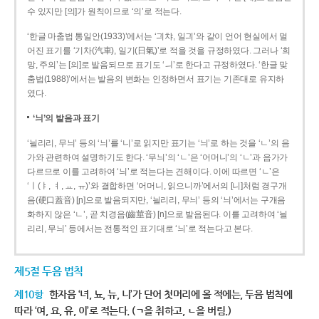
수 있지만 [의]가 원칙이므로 ‘의’로 적는다.
‘한글 마춤법 통일안(1933)’에서는 ‘긔챠, 일긔’와 같이 언어 현실에서 멀
어진 표기를 ‘기차(汽車), 일기(日氣)’로 적을 것을 규정하였다. 그러나 ‘희
망, 주의’는 [의]로 발음되므로 표기도 ‘ㅢ’로 한다고 규정하였다. ‘한글 맞
춤법(1988)’에서는 발음의 변화는 인정하면서 표기는 기존대로 유지하
였다.
‘늬’의 발음과 표기
‘늴리리, 무늬’ 등의 ‘늬’를 ‘니’로 읽지만 표기는 ‘늬’로 하는 것을 ‘ㄴ’의 음
가와 관련하여 설명하기도 한다. ‘무늬’의 ‘ㄴ’은 ‘어머니’의 ‘ㄴ’과 음가가
다르므로 이를 고려하여 ‘늬’로 적는다는 견해이다. 이에 따르면 ‘ㄴ’은
‘ㅣ(ㅑ, ㅕ, ㅛ, ㅠ)’와 결합하면 ‘어머니, 읽으니까’에서의 [니]처럼 경구개
음(硬口蓋音) [ɲ]으로 발음되지만, ‘늴리리, 무늬’ 등의 ‘늬’에서는 구개음
화하지 않은 ‘ㄴ’, 곧 치경음(齒莖音) [n]으로 발음된다. 이를 고려하여 ‘늴
리리, 무늬’ 등에서는 전통적인 표기대로 ‘늬’로 적는다고 본다.
제5절 두음 법칙
제10항
한자음 ‘녀, 뇨, 뉴, 니’가 단어 첫머리에 올 적에는, 두음 법칙에
따라 ‘여, 요, 유, 이’로 적는다. (ㄱ을 취하고, ㄴ을 버림.)