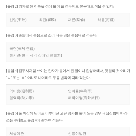
[붙임 2] 외자로 된 이름을 성에 붙여 쓸 경우에도 본음대로 적을 수 있다.
신립(申砬)
최린(崔麟)
채륜(蔡倫)
하륜(河崙)
[붙임 3] 준말에서 본음으로 소리 나는 것은 본음대로 적는다.
국련(국제 연합)
한시련(한국 시각 장애인 연합회)
[붙임 4] 접두사처럼 쓰이는 한자가 붙어서 된 말이나 합성어에서, 뒷말의 첫소리가
‘ㄴ’ 또는 ‘ㄹ’ 소리로 나더라도 두음 법칙에 따라 적는다.
역이용(逆利用)
연이율(年利率)
열역학(熱力學)
해외여행(海外旅行)
[붙임 5] 둘 이상의 단어로 이루어진 고유 명사를 붙여 쓰는 경우나 십진법에 따라
쓰는 수(數)도 붙임 4에 준하여 적는다.
서울여관
신흥이발관