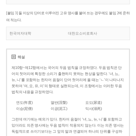
[붙임 3] 둘 이상의 단어로 이루어진 고유 명사를 붙여 쓰는 경우에도 붙임 2에 준하
여 적는다.
한국여자대학
대한요소비료회사
해설
제10항~제12항에서는 국어의 두음 법칙을 규정하였다. 두음 법칙은 단
어의 첫머리에 특정한 소리가 출현하지 못하는 현상을 말한다. ‘녀, 뇨,
뉴, 니’를 포함하는 한자어 음절이 단어 첫머리에 올 때는 ‘ㄴ’이 나타나지
못하여 ‘여, 요, 유, 이’의 형태로 실현되는데, 이 조항에서는 이러한 두음
법칙의 내용을 규정하였다.
연도(年度)
열반(涅槃)
요도(尿道)
이승(尼僧)
이공(泥工)
익사(溺死)
그런데 여기에는 예외가 있다. 한자어 음절이 ‘녀, 뇨, 뉴, 니’를 포함하고
있더라도 의존 명사에는 두음 법칙이 적용되지 않는다. 이는 의존 명사는
독립적으로 쓰이기보다는 그 앞의 말과 연결되어 하나의 단위를 구성하