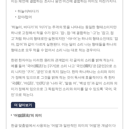
이는 체언에 결합하는 조사나 용언 어간에 결합하는 어미도 마찬가지다.
하늘이/바다가
잡아/접어
‘하늘이, 바다가’의 ‘이/가’는 주격의 뜻을 나타내는 동일한 형태소이지만
하나로 고정해서 적을 수가 없다. ‘잡-, 접-’에 결합하는 ‘-고’는 ‘잡고, 접
고’처럼 하나의 형태로만 실현되지만 ‘-아/-어’는 하나의 형태소인데도 ‘잡
아, 접어’와 같이 다르게 실현된다. 이는 달리 소리 나는 형태들을 하나의
형태소로 모두 적을 수 없어서 소리 나는 대로 적는 경우이다.
한편 한자어는 이러한 원리와 관계없이 각 글자의 소리를 밝혀 적는다.
예를 들어 ‘국어(國語)’는 [구거]로 소리 나고 ‘국민(國民)’은 [궁민]으로 소
리 나지만 ‘구거’, ‘궁민’으로 적지 않는다. 한자 하나하나는 소리와 의미
가 정해져 있으므로 그것을 밝혀 적는 것이 독서에 효율적이다. 즉 한자
‘국(國)’, ‘어(語)’, ‘민(民)’은 ‘나라 국’, ‘말씀 어’, ‘백성 민’과 같이 소리와 의
미가 정해져 있으므로 그 독립적인 소리와 의미를 알 수 있도록 ‘국어, 국
민’으로 적는다.
더 알아보기
‘어법(語法)’의 의미
한글 맞춤법에서 사용되는 ‘어법’과 일반적인 의미의 ‘어법’은 개념이 다