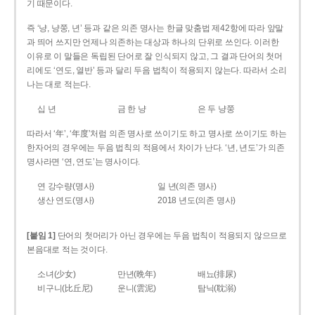
기 때문이다.
즉 ‘냥, 냥쭝, 년’ 등과 같은 의존 명사는 한글 맞춤법 제42항에 따라 앞말
과 띄어 쓰지만 언제나 의존하는 대상과 하나의 단위로 쓰인다. 이러한
이유로 이 말들은 독립된 단어로 잘 인식되지 않고, 그 결과 단어의 첫머
리에도 ‘연도, 열반’ 등과 달리 두음 법칙이 적용되지 않는다. 따라서 소리
나는 대로 적는다.
십 년
금 한 냥
은 두 냥쭝
따라서 ‘年’, ‘年度’처럼 의존 명사로 쓰이기도 하고 명사로 쓰이기도 하는
한자어의 경우에는 두음 법칙의 적용에서 차이가 난다. ‘년, 년도’가 의존
명사라면 ‘연, 연도’는 명사이다.
연 강수량(명사)
일 년(의존 명사)
생산 연도(명사)
2018 년도(의존 명사)
[붙임 1]
단어의 첫머리가 아닌 경우에는 두음 법칙이 적용되지 않으므로
본음대로 적는 것이다.
소녀(少女)
만년(晩年)
배뇨(排尿)
비구니(比丘尼)
운니(雲泥)
탐닉(耽溺)