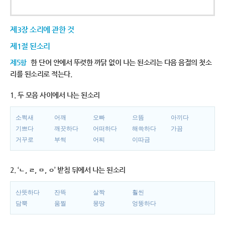
제3장 소리에 관한 것
제1절 된소리
제5항
한 단어 안에서 뚜렷한 까닭 없이 나는 된소리는 다음 음절의 첫소
리를 된소리로 적는다.
1. 두 모음 사이에서 나는 된소리
소쩍새
어깨
오빠
으뜸
아끼다
기쁘다
깨끗하다
어떠하다
해쓱하다
가끔
거꾸로
부썩
어찌
이따금
2. ‘ㄴ, ㄹ, ㅁ, ㅇ’ 받침 뒤에서 나는 된소리
산뜻하다
잔뜩
살짝
훨씬
담뿍
움찔
몽땅
엉뚱하다