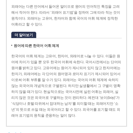
외래어는 다른 언어에서 들어온 말이므로 원어의 언어적인 특징을 고려
해서 적어야 한다. 따라서 ‘외래어 표기법’을 정하여 그에 따라 적는 것이
원칙이다. 외래어는 고유어, 한자어와 함께 국어의 어휘 체계에 정착한
어휘라고 할 수 있다.
더 알아보기
원어에 따른 한국어 어휘 체계
한국어의 어휘 체계는 고유어, 한자어, 외래어로 나눌 수 있다. 이들은 원
어에 차이가 있을 뿐 모두 한국어 어휘에 속한다. 국어사전에서는 단어의
원어를 밝히고 있다. 고유어에는 원어가 제시되어 있지 않고 한자어에는
한자가, 외래어에는 각 단어의 원어명과 로마자 표기가 제시되어 있어서
이로써 어휘 부류를 알 수가 있다. 외래어는 국어의 어휘 체계에 속하지
않는 외국어와 개념적으로 구별된다. 하지만 실생활에서 그 구별이 명확
하지 않을 때가 있다. 현실적으로는 국어사전에 실린 어휘는 외래어, 실
리지 않은 것은 외국어로 구별하는 것이 편리하다. 예컨대 ‘보이(boy)’가
‘식당이나 호텔 따위에서 접대하는 남자’를 의미할 때는 외래어지만 ‘소
년’의 뜻으로 쓰일 때는 외국어라고 할 수 있다. 외국어를 표기할 때도 외
래어 표기법의 원칙을 준용하는 일이 많다.