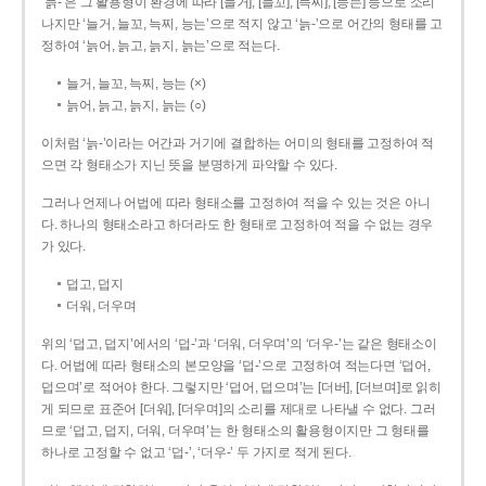
‘늙-’은 그 활용형이 환경에 따라 [늘거], [늘꼬], [늑찌], [능는] 등으로 소리
나지만 ‘늘거, 늘꼬, 늑찌, 능는’으로 적지 않고 ‘늙-’으로 어간의 형태를 고
정하여 ‘늙어, 늙고, 늙지, 늙는’으로 적는다.
늘거, 늘꼬, 늑찌, 능는 (×)
늙어, 늙고, 늙지, 늙는 (○)
이처럼 ‘늙-­’이라는 어간과 거기에 결합하는 어미의 형태를 고정하여 적
으면 각 형태소가 지닌 뜻을 분명하게 파악할 수 있다.
그러나 언제나 어법에 따라 형태소를 고정하여 적을 수 있는 것은 아니
다. 하나의 형태소라고 하더라도 한 형태로 고정하여 적을 수 없는 경우
가 있다.
덥고, 덥지
더워, 더우며
위의 ‘덥고, 덥지’에서의 ‘덥-­’과 ‘더워, 더우며’의 ‘더우-­’는 같은 형태소이
다. 어법에 따라 형태소의 본모양을 ‘덥-­’으로 고정하여 적는다면 ‘덥어,
덥으며’로 적어야 한다. 그렇지만 ‘덥어, 덥으며’는 [더버], [더브며]로 읽히
게 되므로 표준어 [더워], [더우며]의 소리를 제대로 나타낼 수 없다. 그러
므로 ‘덥고, 덥지, 더워, 더우며’는 한 형태소의 활용형이지만 그 형태를
하나로 고정할 수 없고 ‘덥-’, ‘더우-’ 두 가지로 적게 된다.