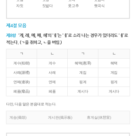
자칫
짓밟다
풋고추
햇곡식
제4절 모음
제8항
‘계, 례, 몌, 폐, 혜’의 ‘ㅖ’는 ‘ㅔ’로 소리 나는 경우가 있더라도 ‘ㅖ’로
적는다. (ㄱ을 취하고, ㄴ을 버림.)
ㄱ
ㄴ
ㄱ
ㄴ
계수(桂樹)
게수
혜택(惠澤)
헤택
사례(謝禮)
사레
계집
게집
연몌(連袂)
연메
핑계
핑게
폐품(廢品)
페품
계시다
게시다
다만, 다음 말은 본음대로 적는다.
게송(偈頌)
게시판(揭示板)
휴게실(休憩室)