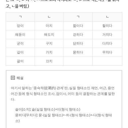
고, ㄴ을 버림.)
ㄱ
ㄴ
ㄱ
ㄴ
맏이
마지
핥이다
할치다
해돋이
해도지
걷히다
거치다
굳이
구지
닫히다
다치다
같이
가치
묻히다
무치다
끝이
끄치
해설
여기서 말하는 ‘종속적(從屬的) 관계’란, 실질 형태소인 체언, 어근, 용언
어간 등에 형식 형태소인 조사, 접미사, 어미 등이 결합하는 관계를 말한
다.
솥이[소치]: 솥(실질 형태소)+이(형식 형태소)
묻히다[무치다]: 묻­-(실질 형태소)+­-히­-(형식 형태소)+-다(형식 형태
소)