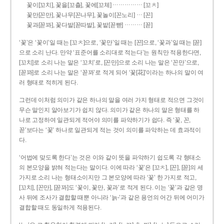
……………
꽃이[꼬치], 꽃을[꼬츨], 꽃에[꼬체]
[꼬ㅊ]
…
꽃만[꼰만], 꽃나무[꼰나무], 꽃놀이[꼰노리]
[꼰]
………
꽃과[꼳꽈], 꽃다발[꼳따발], 꽃밭[꼳빧]
[꼳]
‘꽃’은 ‘꽃이’일 때는 [꼬ㅊ]으로, ‘꽃만’일 때는 [꼰]으로, ‘꽃과’일 때는 [꼳]
으로 소리 난다. 만약 ‘표준어를 소리대로 적는다’는 원칙만 적용한다면,
[꼬치]로 소리 나는 말은 ‘꼬치’로, [꼰만]으로 소리 나는 말은 ‘꼰만’으로,
[꼳꽈]로 소리 나는 말은 ‘꼳꽈’로 적게 되어 ‘꽃[花]’이라는 하나의 말이 여
러 형태로 적히게 된다.
그런데 이처럼 의미가 같은 하나의 말을 여러 가지 형태로 적으면 그것이
무슨 말인지 알아보기가 쉽지 않다. 의미가 같은 하나의 말은 형태를 하
나로 고정하여 일관되게 적어야 의미를 파악하기가 쉽다. 즉 ‘꽃, 꼰,
꼳’보다는 ‘꽃’ 하나로 일관되게 적는 것이 의미를 파악하는 데 효과적이
다.
‘어법에 맞도록 한다’는 것은 이와 같이 뜻을 파악하기 쉽도록 각 형태소
의 본모양을 밝혀 적는다는 말이다. 이에 따라 ‘꽃’은 [꼬ㅊ], [꼰], [꼳]의 세
가지로 소리 나는 형태소이지만 그 본모양에 따라 ‘꽃’ 한 가지로 적고,
[꼬치], [꼰만], [꼳꽈]도 ‘꽃이, 꽃만, 꽃과’로 적게 된다. 이는 ‘꽃’과 같은 명
사 뒤에 조사가 결합할 때뿐 아니라 ‘늙-’과 같은 용언의 어간 뒤에 어미가
결합할 때도 동일하게 적용된다.