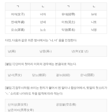
ㄱ
ㄴ
ㄱ
ㄴ
여자(女子)
녀자
유대(紐帶)
뉴대
연세(年歲)
년세
이토(泥土)
니토
요소(尿素)
뇨소
익명(匿名)
닉명
다만, 다음과 같은 의존 명사에서는 ‘냐, 녀’ 음을 인정한다.
냥(兩)
냥쭝(兩-)
년(年)(몇 년)
[붙임 1] 단어의 첫머리 이외의 경우에는 본음대로 적는다.
남녀(男女)
당뇨(糖尿)
결뉴(結紐)
은닉(隱匿)
[붙임 2] 접두사처럼 쓰이는 한자가 붙어서 된 말이나 합성어에서, 뒷말의 첫소리가
‘ㄴ’ 소리로 나더라도 두음 법칙에 따라 적는다.
신여성(新女性)
공염불(空念佛)
남존여비(男尊女卑)