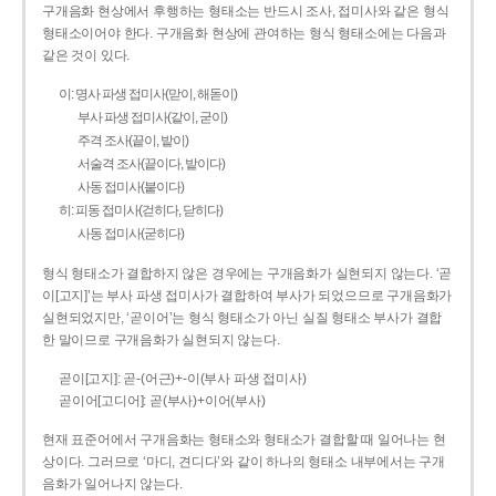
구개음화 현상에서 후행하는 형태소는 반드시 조사, 접미사와 같은 형식
형태소이어야 한다. 구개음화 현상에 관여하는 형식 형태소에는 다음과
같은 것이 있다.
이: 명사 파생 접미사(맏이, 해돋이)
부사 파생 접미사(같이, 굳이)
주격 조사(끝이, 밭이)
서술격 조사(끝이다, 밭이다)
사동 접미사(붙이다)
히: 피동 접미사(걷히다, 닫히다)
사동 접미사(굳히다)
형식 형태소가 결합하지 않은 경우에는 구개음화가 실현되지 않는다. ‘곧
이[고지]’는 부사 파생 접미사가 결합하여 부사가 되었으므로 구개음화가
실현되었지만, ‘곧이어’는 형식 형태소가 아닌 실질 형태소 부사가 결합
한 말이므로 구개음화가 실현되지 않는다.
곧이[고지]: 곧-­(어근)+­-이(부사 파생 접미사)
곧이어[고디어]: 곧(부사)+이어(부사)
현재 표준어에서 구개음화는 형태소와 형태소가 결합할 때 일어나는 현
상이다. 그러므로 ‘마디, 견디다’와 같이 하나의 형태소 내부에서는 구개
음화가 일어나지 않는다.