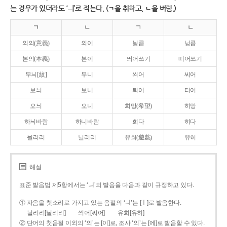
는 경우가 있더라도 ‘ㅢ’로 적는다. (ㄱ을 취하고, ㄴ을 버림.)
ㄱ
ㄴ
ㄱ
ㄴ
의의(意義)
의이
닁큼
닝큼
본의(本義)
본이
띄어쓰기
띠어쓰기
무늬[紋]
무니
씌어
씨어
보늬
보니
틔어
티어
오늬
오니
희망(希望)
히망
하늬바람
하니바람
희다
히다
늴리리
닐리리
유희(遊戱)
유히
해설
표준 발음법 제5항에서는 ‘ㅢ’의 발음을 다음과 같이 규정하고 있다.
① 자음을 첫소리로 가지고 있는 음절의 ‘ㅢ’는 [ㅣ]로 발음한다.
늴리리[닐리리]
씌어[씨어]
유희[유히]
② 단어의 첫음절 이외의 ‘의’는 [이]로, 조사 ‘의’는 [에]로 발음할 수 있다.