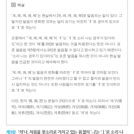
해설
‘계, 례, 몌, 폐, 혜’는 현실에서 [게, 레, 메, 페, 헤]로 발음되는 일이 있다. 그
렇지만 발음이 변화한 것과는 달리 표기는 여전히 ‘ㅖ’로 굳어져 있으므
로 ‘ㅖ’로 적는다.
조항에서 “‘계, 례, 몌, 폐, 혜’의 ‘ㅖ’는 ‘ㅔ’로 소리 나는 경우가 있더라
도”라고 한 것이 ‘례’를 [레]로 발음하는 것을 허용한다는 뜻은 아니다. 표
준 발음법 제5항에서는 [레]로 발음할 수 없다고 명시하고 있기 때문이다.
“소리 나는 경우가 있더라도”는 표준 발음을 제시한 것이 아니라 현실 발
음을 언급한 것이라고 해석해야 한다.
‘계, 몌, 폐, 혜’는 발음의 변화를 따르면 ‘ㅔ’로 적어야 할 것처럼 보인다.
그러나 ‘ㅖ’의 발음이 완전히 사라졌다고 할 수 없고 철자와 발음이 반드
시 일치하는 것도 아니다. 또한 사람들이 여전히 표기를 ‘ㅖ’로 인식하므
로 ‘ㅖ’로 적는다.
다만, 한자 ‘偈, 揭, 憩’는 본음이 [게]이므로 ‘ㅔ’로 적는다. 따라서 ‘게구(偈
句), 게제(偈諦), 게기(揭記), 게방(揭榜), 게양(揭揚), 게재(揭載), 게판(揭
板), 게류(憩流), 게식(憩息), 게휴(憩休)’ 등도 ‘게’로 적는다.
제9항
‘의’나, 자음을 첫소리로 가지고 있는 음절의 ‘ㅢ’는 ‘ㅣ’로 소리 나