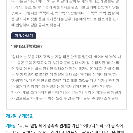
다. 이들은 ‘어간+어미’, ‘어근+어근’과 같이 두 개의 형태소가 결합된 말
이라서, ‘눈곱, 발바닥’ 등과 마찬가지로 된소리를 표기에 반영하지 않는
것이다. 그렇지만 ‘똑똑하다, 쓱싹쓱싹, 쌉쌀하다’의 ‘똑똑, 쓱싹, 쌉쌀’처
럼 같거나 비슷한 음절이 거듭되는 경우에는 예외적으로 된소리를 표기
에 반영하여 같은 글자로 적는다.
더 알아보기
형태소(形態素)란?
‘형태소’는 뜻을 가지고 있는 가장 작은 단위를 말한다. 국어에서 ‘ㅂ’이나
‘ㅣ’ 등은 뜻을 가지고 있지 않기 때문에 형태소가 될 수 없지만 ‘비’가 되
면 뜻을 이루는 최소 단위인 형태소가 된다. ‘책가방’은 ‘책’과 ‘가방’이라
는 두 가지 의미로 쪼개지기 때문에 형태소는 ‘책가방’이 아니라 ‘책’과
‘가방’이다. 더 작은 단위로 쪼개진다고 해도 쪼갰을 때 의미가 없어지거
나 쪼개기 전의 의미와 관련되는 의미가 없어지면 안 된다. ‘나비’는
‘나’와 ‘비’로 쪼개어지지만 이때 ‘나’와 ‘비’는 ‘나비’의 의미와는 전혀 관계
가 없으므로 ‘나비’는 더 이상 쪼갤 수 없는 의미 단위, 즉 형태소가 된다.
제2절 구개음화
제6항
‘ㄷ, ㅌ’ 받침 뒤에 종속적 관계를 가진 ‘- 이(-)’나 ‘- 히 -’가 올 적에
는 그 ‘ㄷ, ㅌ’이 ‘ㅈ, ㅊ’으로 소리 나더라도 ‘ㄷ, ㅌ’으로 적는다.(ㄱ을 취하