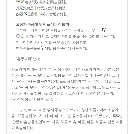
兩字只取本字之釋俚語爲聲
其尼池梨眉非時異八音用於初聲
役隱
乙音邑
凝八音用於終聲
초성과 종성에 두루 쓰이는 여덟 자
ㄱ기역 ㄴ니은 ㄷ디귿 ㄹ리을 ㅁ미음 ㅂ비읍 ㅅ시옷 ㆁ
두 자는 다만 그 글자의 우리말 뜻을 취해 소리로 사용한다.
기니디리미비시
여덟 음은 초성에 사용되고,
역은귿을음읍옷
여덟 음은 종성에 사용된다.
“훈몽자회” 범례
자모의 이름 가운데 ‘ㄱ, ㄷ, ㅅ’의 명칭이 다른 자모의 이름과 다른 것은
한자에는 ‘윽, 읃, 읏’과 같은 발음을 가진 글자가 없기 때문이었다. 그래
서 ‘윽’은 가까운 발음인 ‘役(역)’으로 표시하여 ‘ㄱ’은 ‘기역’이 되었다. 그
리고 ‘읃’과 ‘읏’은 각각 ‘末(귿 말)’과 ‘衣(옷 의)’로 표기하고, 두 글자는 글
자의 의미만을 취한다고 설명하였다. 그래서 ‘ㄷ’의 명칭은 ‘디귿’이,
‘ㅅ’의 명칭은 ‘시옷’이 된 것이다.
‘ㅈ, ㅊ, ㅋ, ㅌ, ㅍ, ㅎ’은 당시 종성으로 쓰이지 않던 것들이어서 초성에 모
음 ‘ㅣ’를 붙인 ‘지, 치, 키, 티, 피, 히’로만 음가를 나타내 주었는데, 1933년
‘한글 마춤법 통일안’에서 ‘지읒, 치읓, 키읔, 티읕, 피읖, 히읗’과 같은 이름
이 확정되었다.