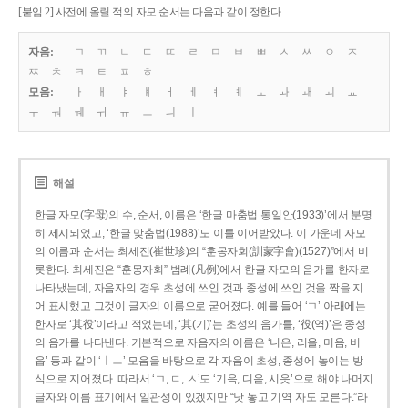
[붙임 2] 사전에 올릴 적의 자모 순서는 다음과 같이 정한다.
자음:
ㄱ
ㄲ
ㄴ
ㄷ
ㄸ
ㄹ
ㅁ
ㅂ
ㅃ
ㅅ
ㅆ
ㅇ
ㅈ
ㅉ
ㅊ
ㅋ
ㅌ
ㅍ
ㅎ
모음:
ㅏ
ㅐ
ㅑ
ㅒ
ㅓ
ㅔ
ㅕ
ㅖ
ㅗ
ㅘ
ㅙ
ㅚ
ㅛ
ㅜ
ㅝ
ㅞ
ㅟ
ㅠ
ㅡ
ㅢ
ㅣ
해설
한글 자모(字母)의 수, 순서, 이름은 ‘한글 마춤법 통일안(1933)’에서 분명
히 제시되었고, ‘한글 맞춤법(1988)’도 이를 이어받았다. 이 가운데 자모
의 이름과 순서는 최세진(崔世珍)의 “훈몽자회(訓蒙字會)(1527)”에서 비
롯한다. 최세진은 “훈몽자회” 범례(凡例)에서 한글 자모의 음가를 한자로
나타냈는데, 자음자의 경우 초성에 쓰인 것과 종성에 쓰인 것을 짝을 지
어 표시했고 그것이 글자의 이름으로 굳어졌다. 예를 들어 ‘ㄱ’ 아래에는
한자로 ‘其役’이라고 적었는데, ‘其(기)’는 초성의 음가를, ‘役(역)’은 종성
의 음가를 나타낸다. 기본적으로 자음자의 이름은 ‘니은, 리을, 미음, 비
읍’ 등과 같이 ‘ㅣㅡ’ 모음을 바탕으로 각 자음이 초성, 종성에 놓이는 방
식으로 지어졌다. 따라서 ‘ㄱ, ㄷ, ㅅ’도 ‘기윽, 디읃, 시읏’으로 해야 나머지
글자와 이름 표기에서 일관성이 있겠지만 “낫 놓고 기역 자도 모른다.”라