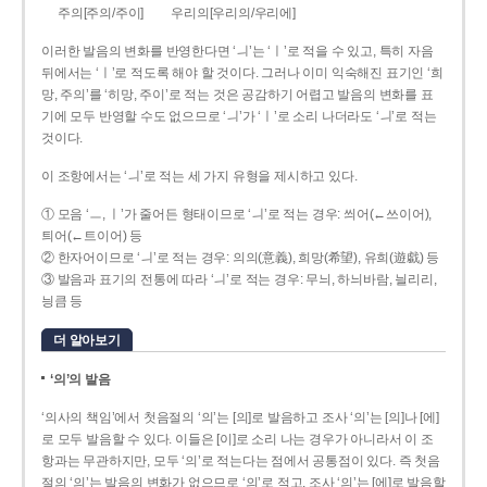
주의[주의/주이]
우리의[우리의/우리에]
이러한 발음의 변화를 반영한다면 ‘ㅢ’는 ‘ㅣ’로 적을 수 있고, 특히 자음
뒤에서는 ‘ㅣ’로 적도록 해야 할 것이다. 그러나 이미 익숙해진 표기인 ‘희
망, 주의’를 ‘히망, 주이’로 적는 것은 공감하기 어렵고 발음의 변화를 표
기에 모두 반영할 수도 없으므로 ‘ㅢ’가 ‘ㅣ’로 소리 나더라도 ‘ㅢ’로 적는
것이다.
이 조항에서는 ‘ㅢ’로 적는 세 가지 유형을 제시하고 있다.
① 모음 ‘ㅡ, ㅣ’가 줄어든 형태이므로 ‘ㅢ’로 적는 경우: 씌어(←쓰이어),
틔어(←트이어) 등
② 한자어이므로 ‘ㅢ’로 적는 경우: 의의(意義), 희망(希望), 유희(遊戱) 등
③ 발음과 표기의 전통에 따라 ‘ㅢ’로 적는 경우: 무늬, 하늬바람, 늴리리,
닁큼 등
더 알아보기
‘의’의 발음
‘의사의 책임’에서 첫음절의 ‘의’는 [의]로 발음하고 조사 ‘의’는 [의]나 [에]
로 모두 발음할 수 있다. 이들은 [이]로 소리 나는 경우가 아니라서 이 조
항과는 무관하지만, 모두 ‘의’로 적는다는 점에서 공통점이 있다. 즉 첫음
절의 ‘의’는 발음의 변화가 없으므로 ‘의’로 적고, 조사 ‘의’는 [에]로 발음할