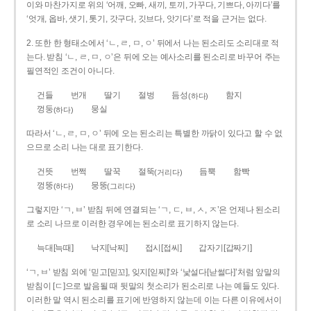
이와 마찬가지로 위의 ‘어깨, 오빠, 새끼, 토끼, 가꾸다, 기쁘다, 아끼다’를
‘엇개, 옵바, 샛기, 톳기, 갓구다, 깃브다, 앗기다’로 적을 근거는 없다.
2. 또한 한 형태소에서 ‘ㄴ, ㄹ, ㅁ, ㅇ’ 뒤에서 나는 된소리도 소리대로 적
는다. 받침 ‘ㄴ, ㄹ, ㅁ, ㅇ’은 뒤에 오는 예사소리를 된소리로 바꾸어 주는
필연적인 조건이 아니다.
건들
번개
딸기
절벙
듬성
함지
(하다)
껑둥
뭉실
(하다)
따라서 ‘ㄴ, ㄹ, ㅁ, ㅇ’ 뒤에 오는 된소리는 특별한 까닭이 있다고 할 수 없
으므로 소리 나는 대로 표기한다.
건뜻
번쩍
딸꾹
절뚝
듬뿍
함빡
(거리다)
껑뚱
뭉뚱
(하다)
(그리다)
그렇지만 ‘ㄱ, ㅂ’ 받침 뒤에 연결되는 ‘ㄱ, ㄷ, ㅂ, ㅅ, ㅈ’은 언제나 된소리
로 소리 나므로 이러한 경우에는 된소리로 표기하지 않는다.
늑대[늑때]
낙지[낙찌]
접시[접씨]
갑자기[갑짜기]
‘ㄱ, ㅂ’ 받침 외에 ‘믿고[믿꼬], 잊지[읻찌]’와 ‘낯설다[낟썰다]’처럼 앞말의
받침이 [ㄷ]으로 발음될 때 뒷말의 첫소리가 된소리로 나는 예들도 있다.
이러한 말 역시 된소리를 표기에 반영하지 않는데 이는 다른 이유에서이