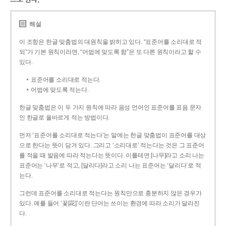
해설
이 조항은 한글 맞춤법의 대원칙을 밝히고 있다. “표준어를 소리대로 적
되”가 기본 원칙이라면, “어법에 맞도록 함”은 또 다른 원칙이라고 할 수
있다.
표준어를 소리대로 적는다.
어법에 맞도록 적는다.
한글 맞춤법은 이 두 가지 원칙에 따라 음성 언어인 표준어를 표음 문자
인 한글로 올바르게 적는 방법이다.
먼저 ‘표준어를 소리대로 적는다’는 말에는 한글 맞춤법이 표준어를 대상
으로 한다는 뜻이 담겨 있다. 그리고 ‘소리대로’ 적는다는 것은 그 표준어
를 적을 때 발음에 따라 적는다는 뜻이다. 이를테면 [나무]라고 소리 나는
표준어는 ‘나무’로 적고, [달리다]라고 소리 나는 표준어는 ‘달리다’로 적
는다.
그런데 표준어를 소리대로 적는다는 원칙만으로 충분하지 않은 경우가
있다. 예를 들어 ‘꽃[花]’이란 단어는 쓰이는 환경에 따라 소리가 달라진
다.