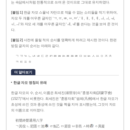
는 속담에서처럼 전통적으로 쓰여 온 것이므로 그대로 유지하였다.
[붙임 1]
한글 자모 스물넉 자만으로 적을 수 없는 소리들을 적기 위하여,
자모 두 개를 어우른 글자인 ‘ㄲ, ㄸ, ㅃ, ㅆ, ㅉ’, ‘ㅐ, ㅒ, ㅔ, ㅖ, ㅘ, ㅚ, ㅝ,
ㅟ, ㅢ’와 자모 세 개를 어우른 글자인 ‘ㅙ, ㅞ’를 쓴다는 것을 보여 준 것이
다.
[붙임 2]
사전에 올릴 적의 순서를 명확하게 하려고 제시한 것이다. 한편
받침 글자의 순서는 아래와 같다.
ㄱ ㄲ ㄳ ㄴ ㄵ ㄶ ㄷ ㄹ ㄺ ㄻ ㄼ ㄽ ㄾ ㄿ ㅀ ㅁ ㅂ ㅄ ㅅ ㅆ ㅇ ㅈ ㅊ
ㅋ ㅌ ㅍ ㅎ
더 알아보기
한글 자모 명칭의 유래
한글 자모의 수, 순서, 이름은 최세진(崔世珍)의 “훈몽자회(訓蒙字會)
(1527)”에서 비롯한다. 최세진은 “훈몽자회” 범례(凡例)에서 한글 자모가
초성에 쓰인 것과 종성에 쓰인 것을 짝을 지어 표시했는데, 그것이 자모
의 이름으로 이어졌다.
初聲終聲通用八字
ㄱ其役 ㄴ尼隱 ㄷ池
ㄹ梨乙 ㅁ眉音 ㅂ非邑 ㅅ時
ㆁ異凝