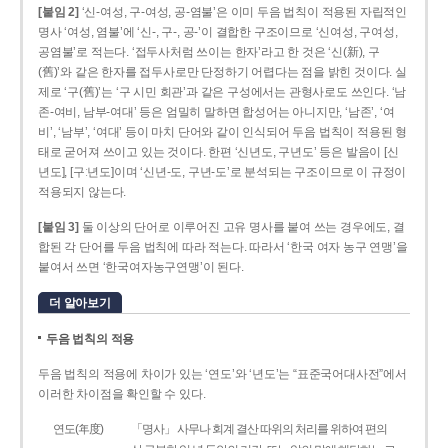
[붙임 2]
‘신-여성, 구-여성, 공-염불’은 이미 두음 법칙이 적용된 자립적인
명사 ‘여성, 염불’에 ‘신-, 구-, 공-’이 결합한 구조이므로 ‘신여성, 구여성,
공염불’로 적는다. ‘접두사처럼 쓰이는 한자’라고 한 것은 ‘신(新), 구
(舊)’와 같은 한자를 접두사로만 단정하기 어렵다는 점을 밝힌 것이다. 실
제로 ‘구(舊)’는 ‘구 시민 회관’과 같은 구성에서는 관형사로도 쓰인다. ‘남
존­-여비, 남부-­여대’ 등은 엄밀히 말하면 합성어는 아니지만, ‘남존’, ‘여
비’, ‘남부’, ‘여대’ 등이 마치 단어와 같이 인식되어 두음 법칙이 적용된 형
태로 굳어져 쓰이고 있는 것이다. 한편 ‘신년도, 구년도’ 등은 발음이 [신
년도], [구ː년도]이며 ‘신년­-도, 구년-­도’로 분석되는 구조이므로 이 규정이
적용되지 않는다.
[붙임 3]
둘 이상의 단어로 이루어진 고유 명사를 붙여 쓰는 경우에도, 결
합된 각 단어를 두음 법칙에 따라 적는다. 따라서 ‘한국 여자 농구 연맹’을
붙여서 쓰면 ‘한국여자농구연맹’이 된다.
더 알아보기
두음 법칙의 적용
두음 법칙의 적용에 차이가 있는 ‘연도’와 ‘년도’는 “표준국어대사전”에서
이러한 차이점을 확인할 수 있다.
연도(年度)
「명사」 사무나 회계 결산 따위의 처리를 위하여 편의