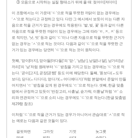
③ 모음으로 시작하는 실질 형태소가 뒤에 올 때: 젖어미[저더미]
이 조항에서는 이 가운데 ‘ㄷ’으로 적을 뚜렷한 까닭이 없는 경우에는
‘ㅅ’으로 적는다고 규정하고 있다. 다만 그 예시에서 보듯이 이는 다른 자
음으로 적을 근거가 없는 경우에도 적용된다. ‘밭, 빚, 꽃’ 등과 같이 다른
자음으로 적을 뚜렷한 까닭이 있는 경우에는 그에 따라 ‘ㅌ, ㅈ, ㅊ’ 등으
로 적지만, ‘낫, 빗’ 등과 같이 ‘ㄷ’이나 다른 자음으로 적을 뚜렷한 근거가
없는 경우는 ‘ㅅ’으로 적는 것이다. 다음과 같이 ‘ㄷ’으로 적을 뚜렷한 근
거가 있는 경우에는 당연히 ‘ㄷ’으로 적는 것이 원칙이다.
첫째, ‘맏이[마지], 맏아들[마다들]’의 ‘맏-’, ‘낟[낟ː], 낟알[나ː달], 낟가리[낟ː
까리]’의 ‘낟’처럼 원래부터 ‘ㄷ’ 받침을 가지고 있는 경우에는 ‘ㄷ’으로 적
는다. ‘곧이[고지], 곧장[곧짱]’ 등도 이에 해당한다. 둘째, ‘돋보다(←도두
보다), 딛다(←디디다), 얻다가(←어디에다가)’처럼 본말에서 준말이 만들
어지면서 ‘ㄷ’ 받침을 갖게 된 경우에도 ‘ㄷ’으로 적는다. 셋째, 한글 맞춤
법에서 규정하고 있듯이 ‘반짇고리, 사흗날, 숟가락, 이튿날’처럼 ‘ㄹ’ 소
리와 연관되어 ‘ㄷ’으로 소리 나는 경우에도 ‘ㄷ’으로 적는다.(한글 맞춤법
제29항 참조)
이처럼 ‘ㄷ’으로 적을 근거가 있는 경우가 아니어서 관습대로 ‘ㅅ’으로 적
는 예로는 다음과 같은 것들이 있다.
걸핏하면
그까짓
기껏
놋그릇
덧셈
빗장
삿대
숫접다