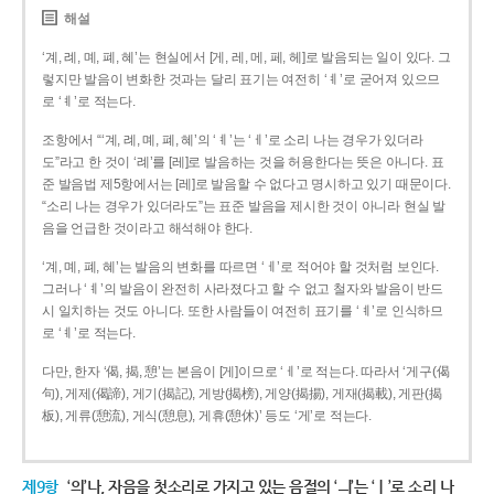
해설
‘계, 례, 몌, 폐, 혜’는 현실에서 [게, 레, 메, 페, 헤]로 발음되는 일이 있다. 그
렇지만 발음이 변화한 것과는 달리 표기는 여전히 ‘ㅖ’로 굳어져 있으므
로 ‘ㅖ’로 적는다.
조항에서 “‘계, 례, 몌, 폐, 혜’의 ‘ㅖ’는 ‘ㅔ’로 소리 나는 경우가 있더라
도”라고 한 것이 ‘례’를 [레]로 발음하는 것을 허용한다는 뜻은 아니다. 표
준 발음법 제5항에서는 [레]로 발음할 수 없다고 명시하고 있기 때문이다.
“소리 나는 경우가 있더라도”는 표준 발음을 제시한 것이 아니라 현실 발
음을 언급한 것이라고 해석해야 한다.
‘계, 몌, 폐, 혜’는 발음의 변화를 따르면 ‘ㅔ’로 적어야 할 것처럼 보인다.
그러나 ‘ㅖ’의 발음이 완전히 사라졌다고 할 수 없고 철자와 발음이 반드
시 일치하는 것도 아니다. 또한 사람들이 여전히 표기를 ‘ㅖ’로 인식하므
로 ‘ㅖ’로 적는다.
다만, 한자 ‘偈, 揭, 憩’는 본음이 [게]이므로 ‘ㅔ’로 적는다. 따라서 ‘게구(偈
句), 게제(偈諦), 게기(揭記), 게방(揭榜), 게양(揭揚), 게재(揭載), 게판(揭
板), 게류(憩流), 게식(憩息), 게휴(憩休)’ 등도 ‘게’로 적는다.
제9항
‘의’나, 자음을 첫소리로 가지고 있는 음절의 ‘ㅢ’는 ‘ㅣ’로 소리 나