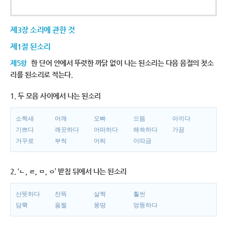
제3장 소리에 관한 것
제1절 된소리
제5항
한 단어 안에서 뚜렷한 까닭 없이 나는 된소리는 다음 음절의 첫소
리를 된소리로 적는다.
1. 두 모음 사이에서 나는 된소리
소쩍새
어깨
오빠
으뜸
아끼다
기쁘다
깨끗하다
어떠하다
해쓱하다
가끔
거꾸로
부썩
어찌
이따금
2. ‘ㄴ, ㄹ, ㅁ, ㅇ’ 받침 뒤에서 나는 된소리
산뜻하다
잔뜩
살짝
훨씬
담뿍
움찔
몽땅
엉뚱하다