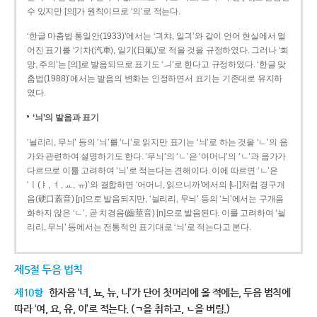
수 있지만 [의]가 원칙이므로 ‘의’로 적는다.
‘한글 마춤법 통일안(1933)’에서는 ‘긔챠, 일긔’와 같이 언어 현실에서 멀
어진 표기를 ‘기차(汽車), 일기(日氣)’로 적을 것을 규정하였다. 그러나 ‘희
망, 주의’는 [의]로 발음되므로 표기도 ‘ㅢ’로 한다고 규정하였다. ‘한글 맞
춤법(1988)’에서는 발음의 변화는 인정하면서 표기는 기존대로 유지하
였다.
‘늬’의 발음과 표기
‘늴리리, 무늬’ 등의 ‘늬’를 ‘니’로 읽지만 표기는 ‘늬’로 하는 것을 ‘ㄴ’의 음
가와 관련하여 설명하기도 한다. ‘무늬’의 ‘ㄴ’은 ‘어머니’의 ‘ㄴ’과 음가가
다르므로 이를 고려하여 ‘늬’로 적는다는 견해이다. 이에 따르면 ‘ㄴ’은
‘ㅣ(ㅑ, ㅕ, ㅛ, ㅠ)’와 결합하면 ‘어머니, 읽으니까’에서의 [니]처럼 경구개
음(硬口蓋音) [ɲ]으로 발음되지만, ‘늴리리, 무늬’ 등의 ‘늬’에서는 구개음
화하지 않은 ‘ㄴ’, 곧 치경음(齒莖音) [n]으로 발음된다. 이를 고려하여 ‘늴
리리, 무늬’ 등에서는 전통적인 표기대로 ‘늬’로 적는다고 본다.
제5절 두음 법칙
제10항
한자음 ‘녀, 뇨, 뉴, 니’가 단어 첫머리에 올 적에는, 두음 법칙에
따라 ‘여, 요, 유, 이’로 적는다. (ㄱ을 취하고, ㄴ을 버림.)