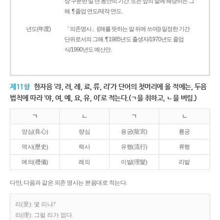
상 구분한 일 년 동안의 기간. 또는 앞의 말에 해당하는 그
해. ¶ 졸업 연도/제작 연도.
년도(年度)
「의존명사」((해를 뜻하는 말 뒤에 쓰여)) 일정한 기간
단위로서의 그해. ¶ 1985년도 출생자/1970년도 졸업
식/1990년도 예산안.
제11항
한자음 ‘랴, 려, 례, 료, 류, 리’가 단어의 첫머리에 올 적에는, 두음
법칙에 따라 ‘야, 여, 예, 요, 유, 이’로 적는다.(ㄱ을 취하고, ㄴ을 버림.)
ㄱ
ㄴ
ㄱ
ㄴ
양심(良心)
량심
용궁(龍宮)
룡궁
역사(歷史)
력사
유행(流行)
류행
예의(禮儀)
례의
이발(理髮)
리발
다만, 다음과 같은 의존 명사는 본음대로 적는다.
리(里): 몇 리냐?
리(理): 그럴 리가 없다.