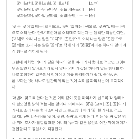
……………
꽃이[꼬치], 꽃을[꼬츨], 꽃에[꼬체]
[꼬ㅊ]
…
꽃만[꼰만], 꽃나무[꼰나무], 꽃놀이[꼰노리]
[꼰]
………
꽃과[꼳꽈], 꽃다발[꼳따발], 꽃밭[꼳빧]
[꼳]
‘꽃’은 ‘꽃이’일 때는 [꼬ㅊ]으로, ‘꽃만’일 때는 [꼰]으로, ‘꽃과’일 때는 [꼳]
으로 소리 난다. 만약 ‘표준어를 소리대로 적는다’는 원칙만 적용한다면,
[꼬치]로 소리 나는 말은 ‘꼬치’로, [꼰만]으로 소리 나는 말은 ‘꼰만’으로,
[꼳꽈]로 소리 나는 말은 ‘꼳꽈’로 적게 되어 ‘꽃[花]’이라는 하나의 말이 여
러 형태로 적히게 된다.
그런데 이처럼 의미가 같은 하나의 말을 여러 가지 형태로 적으면 그것이
무슨 말인지 알아보기가 쉽지 않다. 의미가 같은 하나의 말은 형태를 하
나로 고정하여 일관되게 적어야 의미를 파악하기가 쉽다. 즉 ‘꽃, 꼰,
꼳’보다는 ‘꽃’ 하나로 일관되게 적는 것이 의미를 파악하는 데 효과적이
다.
‘어법에 맞도록 한다’는 것은 이와 같이 뜻을 파악하기 쉽도록 각 형태소
의 본모양을 밝혀 적는다는 말이다. 이에 따라 ‘꽃’은 [꼬ㅊ], [꼰], [꼳]의 세
가지로 소리 나는 형태소이지만 그 본모양에 따라 ‘꽃’ 한 가지로 적고,
[꼬치], [꼰만], [꼳꽈]도 ‘꽃이, 꽃만, 꽃과’로 적게 된다. 이는 ‘꽃’과 같은 명
사 뒤에 조사가 결합할 때뿐 아니라 ‘늙-’과 같은 용언의 어간 뒤에 어미가
결합할 때도 동일하게 적용된다.