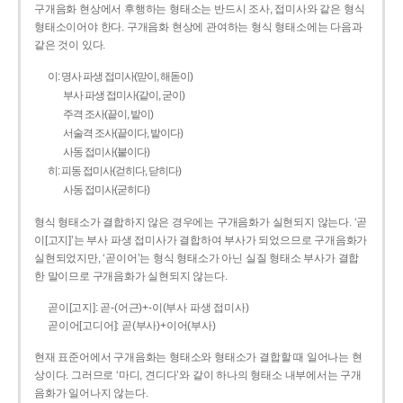
구개음화 현상에서 후행하는 형태소는 반드시 조사, 접미사와 같은 형식
형태소이어야 한다. 구개음화 현상에 관여하는 형식 형태소에는 다음과
같은 것이 있다.
이: 명사 파생 접미사(맏이, 해돋이)
부사 파생 접미사(같이, 굳이)
주격 조사(끝이, 밭이)
서술격 조사(끝이다, 밭이다)
사동 접미사(붙이다)
히: 피동 접미사(걷히다, 닫히다)
사동 접미사(굳히다)
형식 형태소가 결합하지 않은 경우에는 구개음화가 실현되지 않는다. ‘곧
이[고지]’는 부사 파생 접미사가 결합하여 부사가 되었으므로 구개음화가
실현되었지만, ‘곧이어’는 형식 형태소가 아닌 실질 형태소 부사가 결합
한 말이므로 구개음화가 실현되지 않는다.
곧이[고지]: 곧-­(어근)+­-이(부사 파생 접미사)
곧이어[고디어]: 곧(부사)+이어(부사)
현재 표준어에서 구개음화는 형태소와 형태소가 결합할 때 일어나는 현
상이다. 그러므로 ‘마디, 견디다’와 같이 하나의 형태소 내부에서는 구개
음화가 일어나지 않는다.