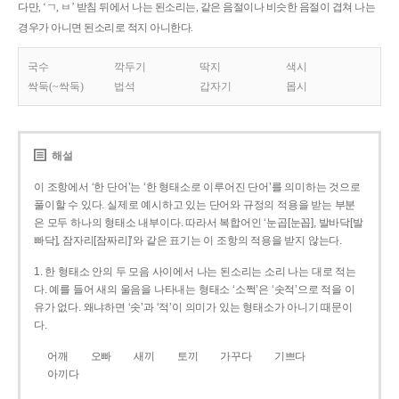
다만, ‘ㄱ, ㅂ’ 받침 뒤에서 나는 된소리는, 같은 음절이나 비슷한 음절이 겹쳐 나는
경우가 아니면 된소리로 적지 아니한다.
국수
깍두기
딱지
색시
싹둑(~싹둑)
법석
갑자기
몹시
해설
이 조항에서 ‘한 단어’는 ‘한 형태소로 이루어진 단어’를 의미하는 것으로
풀이할 수 있다. 실제로 예시하고 있는 단어와 규정의 적용을 받는 부분
은 모두 하나의 형태소 내부이다. 따라서 복합어인 ‘눈곱[눈꼽], 발바닥[발
빠닥], 잠자리[잠짜리]’와 같은 표기는 이 조항의 적용을 받지 않는다.
1. 한 형태소 안의 두 모음 사이에서 나는 된소리는 소리 나는 대로 적는
다. 예를 들어 새의 울음을 나타내는 형태소 ‘소쩍’은 ‘솟적’으로 적을 이
유가 없다. 왜냐하면 ‘솟’과 ‘적’이 의미가 있는 형태소가 아니기 때문이
다.
어깨
오빠
새끼
토끼
가꾸다
기쁘다
아끼다