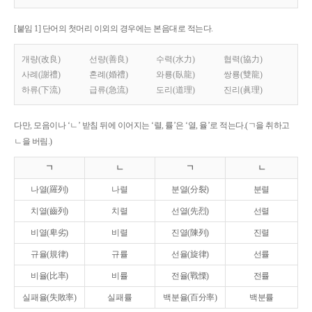
[붙임 1] 단어의 첫머리 이외의 경우에는 본음대로 적는다.
개량(改良)
선량(善良)
수력(水力)
협력(協力)
사례(謝禮)
혼례(婚禮)
와룡(臥龍)
쌍룡(雙龍)
하류(下流)
급류(急流)
도리(道理)
진리(眞理)
다만, 모음이나 ‘ㄴ’ 받침 뒤에 이어지는 ‘렬, 률’은 ‘열, 율’로 적는다.(ㄱ을 취하고
ㄴ을 버림.)
ㄱ
ㄴ
ㄱ
ㄴ
나열(羅列)
나렬
분열(分裂)
분렬
치열(齒列)
치렬
선열(先烈)
선렬
비열(卑劣)
비렬
진열(陳列)
진렬
규율(規律)
규률
선율(旋律)
선률
비율(比率)
비률
전율(戰慄)
전률
실패율(失敗率)
실패률
백분율(百分率)
백분률