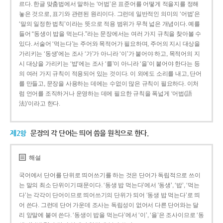
르다. 한글 맞춤법에서 말하는 ‘어법’은 표준어를 어떻게 적을지를 정해
놓은 것으로, 표기와 관련된 원리이다. 그런데 일반적인 의미의 ‘어법’은
‘말의 일정한 법칙’이라는 뜻으로 적용 범위가 무척 넓은 개념이다. 예를
들어 “동생이 밥을 먹는다.”라는 문장에서는 여러 가지 규칙을 찾아볼 수
있다. 서술어 ‘먹는다’는 주어와 목적어가 필요하며, 주어의 지시 대상을
가리키는 ‘동생’에는 조사 ‘가’가 아니라 ‘이’가 붙어야 하고, 목적어의 지
시 대상을 가리키는 ‘밥’에는 조사 ‘를’이 아니라 ‘을’이 붙어야 한다는 등
의 여러 가지 규칙이 적용되어 있는 것이다. 이 외에도 소리를 내고, 단어
를 만들고, 문장을 사용하는 데에는 수없이 많은 규칙이 필요하다. 이처
럼 언어를 조직하거나 운영하는 데에 필요한 규칙을 폭넓게 ‘어법(語
法)’이라고 한다.
제2항
문장의 각 단어는 띄어 씀을 원칙으로 한다.
해설
국어에서 단어를 단위로 띄어쓰기를 하는 것은 단어가 독립적으로 쓰이
는 말의 최소 단위이기 때문이다. ‘동생 밥 먹는다’에서 ‘동생’, ‘밥’, ‘먹는
다’는 각각이 단어이므로 띄어쓰기의 단위가 되어 ‘동생 밥 먹는다’로 띄
어 쓴다. 그런데 단어 가운데 조사는 독립성이 없어서 다른 단어와는 달
리 앞말에 붙여 쓴다. ‘동생이 밥을 먹는다’에서 ‘이’, ‘을’은 조사이므로 ‘동