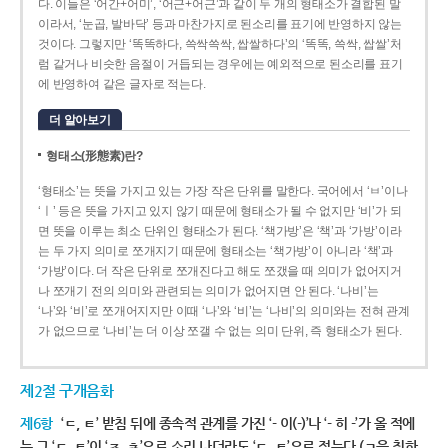
다. 이들은 ‘어간+어미’, ‘어근+어근’과 같이 두 개의 형태소가 결합된 말
이라서, ‘눈곱, 발바닥’ 등과 마찬가지로 된소리를 표기에 반영하지 않는
것이다. 그렇지만 ‘똑똑하다, 쓱싹쓱싹, 쌉쌀하다’의 ‘똑똑, 쓱싹, 쌉쌀’처
럼 같거나 비슷한 음절이 거듭되는 경우에는 예외적으로 된소리를 표기
에 반영하여 같은 글자로 적는다.
더 알아보기
형태소(形態素)란?
‘형태소’는 뜻을 가지고 있는 가장 작은 단위를 말한다. 국어에서 ‘ㅂ’이나
‘ㅣ’ 등은 뜻을 가지고 있지 않기 때문에 형태소가 될 수 없지만 ‘비’가 되
면 뜻을 이루는 최소 단위인 형태소가 된다. ‘책가방’은 ‘책’과 ‘가방’이라
는 두 가지 의미로 쪼개지기 때문에 형태소는 ‘책가방’이 아니라 ‘책’과
‘가방’이다. 더 작은 단위로 쪼개진다고 해도 쪼갰을 때 의미가 없어지거
나 쪼개기 전의 의미와 관련되는 의미가 없어지면 안 된다. ‘나비’는
‘나’와 ‘비’로 쪼개어지지만 이때 ‘나’와 ‘비’는 ‘나비’의 의미와는 전혀 관계
가 없으므로 ‘나비’는 더 이상 쪼갤 수 없는 의미 단위, 즉 형태소가 된다.
제2절 구개음화
제6항
‘ㄷ, ㅌ’ 받침 뒤에 종속적 관계를 가진 ‘- 이(-)’나 ‘- 히 -’가 올 적에
는 그 ‘ㄷ, ㅌ’이 ‘ㅈ, ㅊ’으로 소리 나더라도 ‘ㄷ, ㅌ’으로 적는다.(ㄱ을 취하