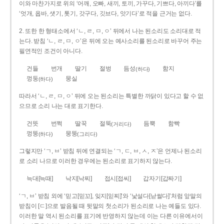
이와 마찬가지로 위의 ‘어깨, 오빠, 새끼, 토끼, 가꾸다, 기쁘다, 아끼다’를
‘엇개, 옵바, 샛기, 톳기, 갓구다, 깃브다, 앗기다’로 적을 근거는 없다.
2. 또한 한 형태소에서 ‘ㄴ, ㄹ, ㅁ, ㅇ’ 뒤에서 나는 된소리도 소리대로 적
는다. 받침 ‘ㄴ, ㄹ, ㅁ, ㅇ’은 뒤에 오는 예사소리를 된소리로 바꾸어 주는
필연적인 조건이 아니다.
건들
번개
딸기
절벙
듬성
함지
(하다)
껑둥
뭉실
(하다)
따라서 ‘ㄴ, ㄹ, ㅁ, ㅇ’ 뒤에 오는 된소리는 특별한 까닭이 있다고 할 수 없
으므로 소리 나는 대로 표기한다.
건뜻
번쩍
딸꾹
절뚝
듬뿍
함빡
(거리다)
껑뚱
뭉뚱
(하다)
(그리다)
그렇지만 ‘ㄱ, ㅂ’ 받침 뒤에 연결되는 ‘ㄱ, ㄷ, ㅂ, ㅅ, ㅈ’은 언제나 된소리
로 소리 나므로 이러한 경우에는 된소리로 표기하지 않는다.
늑대[늑때]
낙지[낙찌]
접시[접씨]
갑자기[갑짜기]
‘ㄱ, ㅂ’ 받침 외에 ‘믿고[믿꼬], 잊지[읻찌]’와 ‘낯설다[낟썰다]’처럼 앞말의
받침이 [ㄷ]으로 발음될 때 뒷말의 첫소리가 된소리로 나는 예들도 있다.
이러한 말 역시 된소리를 표기에 반영하지 않는데 이는 다른 이유에서이