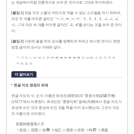
는 속담에서처럼 전통적으로 쓰여 온 것이므로 그대로 유지하였다.
[붙임 1]
한글 자모 스물넉 자만으로 적을 수 없는 소리들을 적기 위하여,
자모 두 개를 어우른 글자인 ‘ㄲ, ㄸ, ㅃ, ㅆ, ㅉ’, ‘ㅐ, ㅒ, ㅔ, ㅖ, ㅘ, ㅚ, ㅝ,
ㅟ, ㅢ’와 자모 세 개를 어우른 글자인 ‘ㅙ, ㅞ’를 쓴다는 것을 보여 준 것이
다.
[붙임 2]
사전에 올릴 적의 순서를 명확하게 하려고 제시한 것이다. 한편
받침 글자의 순서는 아래와 같다.
ㄱ ㄲ ㄳ ㄴ ㄵ ㄶ ㄷ ㄹ ㄺ ㄻ ㄼ ㄽ ㄾ ㄿ ㅀ ㅁ ㅂ ㅄ ㅅ ㅆ ㅇ ㅈ ㅊ
ㅋ ㅌ ㅍ ㅎ
더 알아보기
한글 자모 명칭의 유래
한글 자모의 수, 순서, 이름은 최세진(崔世珍)의 “훈몽자회(訓蒙字會)
(1527)”에서 비롯한다. 최세진은 “훈몽자회” 범례(凡例)에서 한글 자모가
초성에 쓰인 것과 종성에 쓰인 것을 짝을 지어 표시했는데, 그것이 자모
의 이름으로 이어졌다.
初聲終聲通用八字
ㄱ其役 ㄴ尼隱 ㄷ池
ㄹ梨乙 ㅁ眉音 ㅂ非邑 ㅅ時
ㆁ異凝