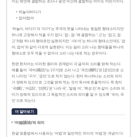
이는 체언에 결합하는 조사나 용언 어간에 결합하는 어미도 마찬가지다.
하늘이/바다가
잡아/접어
‘하늘이, 바다가’의 ‘이/가’는 주격의 뜻을 나타내는 동일한 형태소이지만
하나로 고정해서 적을 수가 없다. ‘잡-, 접-’에 결합하는 ‘-고’는 ‘잡고, 접
고’처럼 하나의 형태로만 실현되지만 ‘-아/-어’는 하나의 형태소인데도 ‘잡
아, 접어’와 같이 다르게 실현된다. 이는 달리 소리 나는 형태들을 하나의
형태소로 모두 적을 수 없어서 소리 나는 대로 적는 경우이다.
한편 한자어는 이러한 원리와 관계없이 각 글자의 소리를 밝혀 적는다.
예를 들어 ‘국어(國語)’는 [구거]로 소리 나고 ‘국민(國民)’은 [궁민]으로 소
리 나지만 ‘구거’, ‘궁민’으로 적지 않는다. 한자 하나하나는 소리와 의미
가 정해져 있으므로 그것을 밝혀 적는 것이 독서에 효율적이다. 즉 한자
‘국(國)’, ‘어(語)’, ‘민(民)’은 ‘나라 국’, ‘말씀 어’, ‘백성 민’과 같이 소리와 의
미가 정해져 있으므로 그 독립적인 소리와 의미를 알 수 있도록 ‘국어, 국
민’으로 적는다.
더 알아보기
‘어법(語法)’의 의미
한글 맞춤법에서 사용되는 ‘어법’과 일반적인 의미의 ‘어법’은 개념이 다