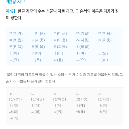
제2장 자모
제4항
한글 자모의 수는 스물넉 자로 하고, 그 순서와 이름은 다음과 같
이 정한다.
ㄱ(기역)
ㄴ(니은)
ㄷ(디귿)
ㄹ(리을)
ㅁ(미음)
ㅂ(비읍)
ㅅ(시옷)
ㅇ(이응)
ㅈ(지읒)
ㅊ(치읓)
ㅋ(키읔)
ㅌ(티읕)
ㅍ(피읖)
ㅎ(히읗)
ㅏ(아)
ㅑ(야)
ㅓ(어)
ㅕ(여)
ㅗ(오)
ㅛ(요)
ㅜ(우)
ㅠ(유)
ㅡ(으)
ㅣ(이)
[붙임 1] 위의 자모로써 적을 수 없는 소리는 두 개 이상의 자모를 어울러서 적되, 그
순서와 이름은 다음과 같이 정한다.
ㄲ
ㄸ
ㅃ
ㅆ
ㅉ
(쌍기역)
(쌍디귿)
(쌍비읍)
(쌍시옷)
(쌍지읒)
ㅐ(애)
ㅒ(얘)
ㅔ(에)
ㅖ(예)
ㅘ(와)
ㅙ(왜)
ㅚ(외)
ㅝ(워)
ㅞ(웨)
ㅟ(위)
ㅢ(의)