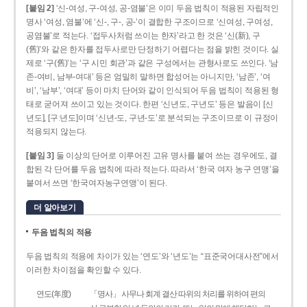
[붙임 2]
‘신-여성, 구-여성, 공-염불’은 이미 두음 법칙이 적용된 자립적인
명사 ‘여성, 염불’에 ‘신-, 구-, 공-’이 결합한 구조이므로 ‘신여성, 구여성,
공염불’로 적는다. ‘접두사처럼 쓰이는 한자’라고 한 것은 ‘신(新), 구
(舊)’와 같은 한자를 접두사로만 단정하기 어렵다는 점을 밝힌 것이다. 실
제로 ‘구(舊)’는 ‘구 시민 회관’과 같은 구성에서는 관형사로도 쓰인다. ‘남
존­-여비, 남부-­여대’ 등은 엄밀히 말하면 합성어는 아니지만, ‘남존’, ‘여
비’, ‘남부’, ‘여대’ 등이 마치 단어와 같이 인식되어 두음 법칙이 적용된 형
태로 굳어져 쓰이고 있는 것이다. 한편 ‘신년도, 구년도’ 등은 발음이 [신
년도], [구ː년도]이며 ‘신년­-도, 구년-­도’로 분석되는 구조이므로 이 규정이
적용되지 않는다.
[붙임 3]
둘 이상의 단어로 이루어진 고유 명사를 붙여 쓰는 경우에도, 결
합된 각 단어를 두음 법칙에 따라 적는다. 따라서 ‘한국 여자 농구 연맹’을
붙여서 쓰면 ‘한국여자농구연맹’이 된다.
더 알아보기
두음 법칙의 적용
두음 법칙의 적용에 차이가 있는 ‘연도’와 ‘년도’는 “표준국어대사전”에서
이러한 차이점을 확인할 수 있다.
연도(年度)
「명사」 사무나 회계 결산 따위의 처리를 위하여 편의