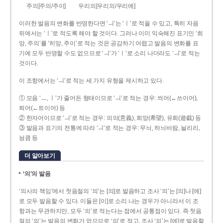
주의[주의/주이]
우리의[우리의/우리에]
이러한 발음의 변화를 반영한다면 ‘ㅢ’는 ‘ㅣ’로 적을 수 있고, 특히 자음
뒤에서는 ‘ㅣ’로 적도록 해야 할 것이다. 그러나 이미 익숙해진 표기인 ‘희
망, 주의’를 ‘히망, 주이’로 적는 것은 공감하기 어렵고 발음의 변화를 표
기에 모두 반영할 수도 없으므로 ‘ㅢ’가 ‘ㅣ’로 소리 나더라도 ‘ㅢ’로 적는
것이다.
이 조항에서는 ‘ㅢ’로 적는 세 가지 유형을 제시하고 있다.
① 모음 ‘ㅡ, ㅣ’가 줄어든 형태이므로 ‘ㅢ’로 적는 경우: 씌어(←쓰이어),
틔어(←트이어) 등
② 한자어이므로 ‘ㅢ’로 적는 경우: 의의(意義), 희망(希望), 유희(遊戱) 등
③ 발음과 표기의 전통에 따라 ‘ㅢ’로 적는 경우: 무늬, 하늬바람, 늴리리,
닁큼 등
더 알아보기
‘의’의 발음
‘의사의 책임’에서 첫음절의 ‘의’는 [의]로 발음하고 조사 ‘의’는 [의]나 [에]
로 모두 발음할 수 있다. 이들은 [이]로 소리 나는 경우가 아니라서 이 조
항과는 무관하지만, 모두 ‘의’로 적는다는 점에서 공통점이 있다. 즉 첫음
절의 ‘의’는 발음의 변화가 없으므로 ‘의’로 적고, 조사 ‘의’는 [에]로 발음할