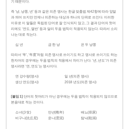
기 때문이다.
즉 ‘냥, 냥쭝, 년’ 등과 같은 의존 명사는 한글 맞춤법 제42항에 따라 앞말
과 띄어 쓰지만 언제나 의존하는 대상과 하나의 단위로 쓰인다. 이러한
이유로 이 말들은 독립된 단어로 잘 인식되지 않고, 그 결과 단어의 첫머
리에도 ‘연도, 열반’ 등과 달리 두음 법칙이 적용되지 않는다. 따라서 소리
나는 대로 적는다.
십 년
금 한 냥
은 두 냥쭝
따라서 ‘年’, ‘年度’처럼 의존 명사로 쓰이기도 하고 명사로 쓰이기도 하는
한자어의 경우에는 두음 법칙의 적용에서 차이가 난다. ‘년, 년도’가 의존
명사라면 ‘연, 연도’는 명사이다.
연 강수량(명사)
일 년(의존 명사)
생산 연도(명사)
2018 년도(의존 명사)
[붙임 1]
단어의 첫머리가 아닌 경우에는 두음 법칙이 적용되지 않으므로
본음대로 적는 것이다.
소녀(少女)
만년(晩年)
배뇨(排尿)
비구니(比丘尼)
운니(雲泥)
탐닉(耽溺)