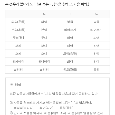
는 경우가 있더라도 ‘ㅢ’로 적는다. (ㄱ을 취하고, ㄴ을 버림.)
ㄱ
ㄴ
ㄱ
ㄴ
의의(意義)
의이
닁큼
닝큼
본의(本義)
본이
띄어쓰기
띠어쓰기
무늬[紋]
무니
씌어
씨어
보늬
보니
틔어
티어
오늬
오니
희망(希望)
히망
하늬바람
하니바람
희다
히다
늴리리
닐리리
유희(遊戱)
유히
해설
표준 발음법 제5항에서는 ‘ㅢ’의 발음을 다음과 같이 규정하고 있다.
① 자음을 첫소리로 가지고 있는 음절의 ‘ㅢ’는 [ㅣ]로 발음한다.
늴리리[닐리리]
씌어[씨어]
유희[유히]
② 단어의 첫음절 이외의 ‘의’는 [이]로, 조사 ‘의’는 [에]로 발음할 수 있다.