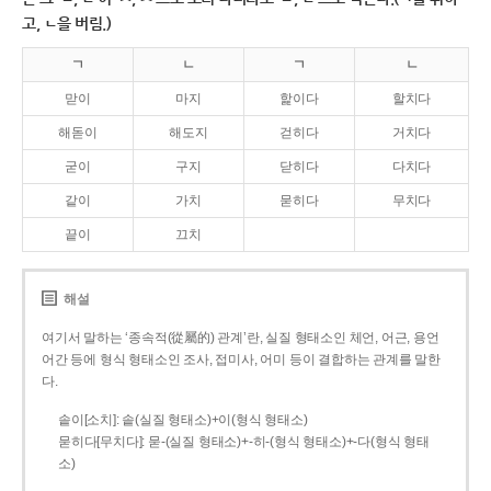
고, ㄴ을 버림.)
ㄱ
ㄴ
ㄱ
ㄴ
맏이
마지
핥이다
할치다
해돋이
해도지
걷히다
거치다
굳이
구지
닫히다
다치다
같이
가치
묻히다
무치다
끝이
끄치
해설
여기서 말하는 ‘종속적(從屬的) 관계’란, 실질 형태소인 체언, 어근, 용언
어간 등에 형식 형태소인 조사, 접미사, 어미 등이 결합하는 관계를 말한
다.
솥이[소치]: 솥(실질 형태소)+이(형식 형태소)
묻히다[무치다]: 묻­-(실질 형태소)+­-히­-(형식 형태소)+-다(형식 형태
소)