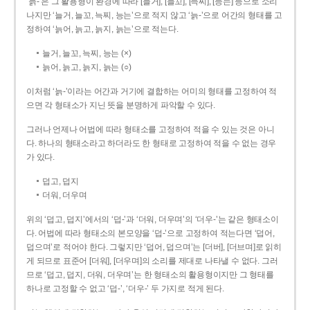
‘늙-’은 그 활용형이 환경에 따라 [늘거], [늘꼬], [늑찌], [능는] 등으로 소리
나지만 ‘늘거, 늘꼬, 늑찌, 능는’으로 적지 않고 ‘늙-’으로 어간의 형태를 고
정하여 ‘늙어, 늙고, 늙지, 늙는’으로 적는다.
늘거, 늘꼬, 늑찌, 능는 (×)
늙어, 늙고, 늙지, 늙는 (○)
이처럼 ‘늙-­’이라는 어간과 거기에 결합하는 어미의 형태를 고정하여 적
으면 각 형태소가 지닌 뜻을 분명하게 파악할 수 있다.
그러나 언제나 어법에 따라 형태소를 고정하여 적을 수 있는 것은 아니
다. 하나의 형태소라고 하더라도 한 형태로 고정하여 적을 수 없는 경우
가 있다.
덥고, 덥지
더워, 더우며
위의 ‘덥고, 덥지’에서의 ‘덥-­’과 ‘더워, 더우며’의 ‘더우-­’는 같은 형태소이
다. 어법에 따라 형태소의 본모양을 ‘덥-­’으로 고정하여 적는다면 ‘덥어,
덥으며’로 적어야 한다. 그렇지만 ‘덥어, 덥으며’는 [더버], [더브며]로 읽히
게 되므로 표준어 [더워], [더우며]의 소리를 제대로 나타낼 수 없다. 그러
므로 ‘덥고, 덥지, 더워, 더우며’는 한 형태소의 활용형이지만 그 형태를
하나로 고정할 수 없고 ‘덥-’, ‘더우-’ 두 가지로 적게 된다.