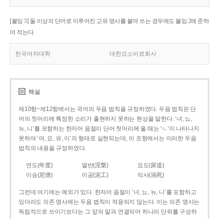
[붙임 3] 둘 이상의 단어로 이루어진 고유 명사를 붙여 쓰는 경우에도 붙임 2에 준하
여 적는다.
한국여자대학
대한요소비료회사
해설
제10항~제12항에서는 국어의 두음 법칙을 규정하였다. 두음 법칙은 단
어의 첫머리에 특정한 소리가 출현하지 못하는 현상을 말한다. ‘녀, 뇨,
뉴, 니’를 포함하는 한자어 음절이 단어 첫머리에 올 때는 ‘ㄴ’이 나타나지
못하여 ‘여, 요, 유, 이’의 형태로 실현되는데, 이 조항에서는 이러한 두음
법칙의 내용을 규정하였다.
연도(年度)
열반(涅槃)
요도(尿道)
이승(尼僧)
이공(泥工)
익사(溺死)
그런데 여기에는 예외가 있다. 한자어 음절이 ‘녀, 뇨, 뉴, 니’를 포함하고
있더라도 의존 명사에는 두음 법칙이 적용되지 않는다. 이는 의존 명사는
독립적으로 쓰이기보다는 그 앞의 말과 연결되어 하나의 단위를 구성하