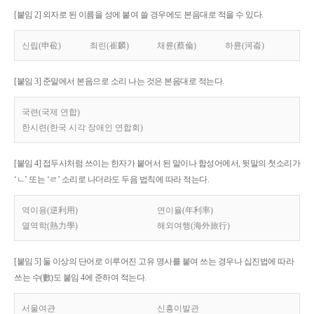
[붙임 2] 외자로 된 이름을 성에 붙여 쓸 경우에도 본음대로 적을 수 있다.
신립(申砬)
최린(崔麟)
채륜(蔡倫)
하륜(河崙)
[붙임 3] 준말에서 본음으로 소리 나는 것은 본음대로 적는다.
국련(국제 연합)
한시련(한국 시각 장애인 연합회)
[붙임 4] 접두사처럼 쓰이는 한자가 붙어서 된 말이나 합성어에서, 뒷말의 첫소리가
‘ㄴ’ 또는 ‘ㄹ’ 소리로 나더라도 두음 법칙에 따라 적는다.
역이용(逆利用)
연이율(年利率)
열역학(熱力學)
해외여행(海外旅行)
[붙임 5] 둘 이상의 단어로 이루어진 고유 명사를 붙여 쓰는 경우나 십진법에 따라
쓰는 수(數)도 붙임 4에 준하여 적는다.
서울여관
신흥이발관