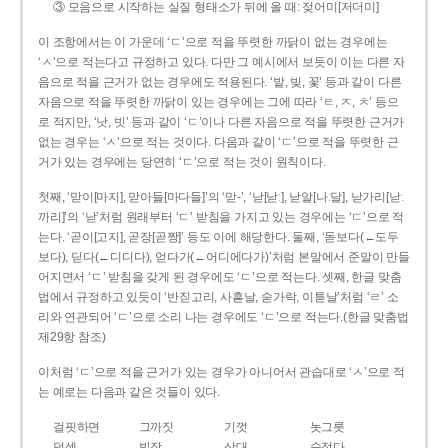
③ 모음으로 시작하는 실질 형태소가 뒤에 올 때: 젖어미[저더미]
이 조항에서는 이 가운데 ‘ㄷ’으로 적을 뚜렷한 까닭이 없는 경우에는
‘ㅅ’으로 적는다고 규정하고 있다. 다만 그 예시에서 보듯이 이는 다른 자
음으로 적을 근거가 없는 경우에도 적용된다. ‘밭, 빚, 꽃’ 등과 같이 다른
자음으로 적을 뚜렷한 까닭이 있는 경우에는 그에 따라 ‘ㅌ, ㅈ, ㅊ’ 등으
로 적지만, ‘낫, 빗’ 등과 같이 ‘ㄷ’이나 다른 자음으로 적을 뚜렷한 근거가
없는 경우는 ‘ㅅ’으로 적는 것이다. 다음과 같이 ‘ㄷ’으로 적을 뚜렷한 근
거가 있는 경우에는 당연히 ‘ㄷ’으로 적는 것이 원칙이다.
첫째, ‘맏이[마지], 맏아들[마다들]’의 ‘맏-’, ‘낟[낟ː], 낟알[나ː달], 낟가리[낟ː
까리]’의 ‘낟’처럼 원래부터 ‘ㄷ’ 받침을 가지고 있는 경우에는 ‘ㄷ’으로 적
는다. ‘곧이[고지], 곧장[곧짱]’ 등도 이에 해당한다. 둘째, ‘돋보다(←도두
보다), 딛다(←디디다), 얻다가(←어디에다가)’처럼 본말에서 준말이 만들
어지면서 ‘ㄷ’ 받침을 갖게 된 경우에도 ‘ㄷ’으로 적는다. 셋째, 한글 맞춤
법에서 규정하고 있듯이 ‘반짇고리, 사흗날, 숟가락, 이튿날’처럼 ‘ㄹ’ 소
리와 연관되어 ‘ㄷ’으로 소리 나는 경우에도 ‘ㄷ’으로 적는다.(한글 맞춤법
제29항 참조)
이처럼 ‘ㄷ’으로 적을 근거가 있는 경우가 아니어서 관습대로 ‘ㅅ’으로 적
는 예로는 다음과 같은 것들이 있다.
걸핏하면
그까짓
기껏
놋그릇
덧셈
빗장
삿대
숫접다