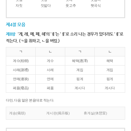
자칫
짓밟다
풋고추
햇곡식
제4절 모음
제8항
‘계, 례, 몌, 폐, 혜’의 ‘ㅖ’는 ‘ㅔ’로 소리 나는 경우가 있더라도 ‘ㅖ’로
적는다. (ㄱ을 취하고, ㄴ을 버림.)
ㄱ
ㄴ
ㄱ
ㄴ
계수(桂樹)
게수
혜택(惠澤)
헤택
사례(謝禮)
사레
계집
게집
연몌(連袂)
연메
핑계
핑게
폐품(廢品)
페품
계시다
게시다
다만, 다음 말은 본음대로 적는다.
게송(偈頌)
게시판(揭示板)
휴게실(休憩室)