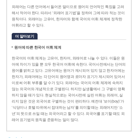
외래어는 다른 언어에서 들어온 말이므로 원어의 언어적인 특징을 고려
해서 적어야 한다. 따라서 ‘외래어 표기법’을 정하여 그에 따라 적는 것이
원칙이다. 외래어는 고유어, 한자어와 함께 국어의 어휘 체계에 정착한
어휘라고 할 수 있다.
더 알아보기
원어에 따른 한국어 어휘 체계
한국어의 어휘 체계는 고유어, 한자어, 외래어로 나눌 수 있다. 이들은 원
어에 차이가 있을 뿐 모두 한국어 어휘에 속한다. 국어사전에서는 단어의
원어를 밝히고 있다. 고유어에는 원어가 제시되어 있지 않고 한자어에는
한자가, 외래어에는 각 단어의 원어명과 로마자 표기가 제시되어 있어서
이로써 어휘 부류를 알 수가 있다. 외래어는 국어의 어휘 체계에 속하지
않는 외국어와 개념적으로 구별된다. 하지만 실생활에서 그 구별이 명확
하지 않을 때가 있다. 현실적으로는 국어사전에 실린 어휘는 외래어, 실
리지 않은 것은 외국어로 구별하는 것이 편리하다. 예컨대 ‘보이(boy)’가
‘식당이나 호텔 따위에서 접대하는 남자’를 의미할 때는 외래어지만 ‘소
년’의 뜻으로 쓰일 때는 외국어라고 할 수 있다. 외국어를 표기할 때도 외
래어 표기법의 원칙을 준용하는 일이 많다.