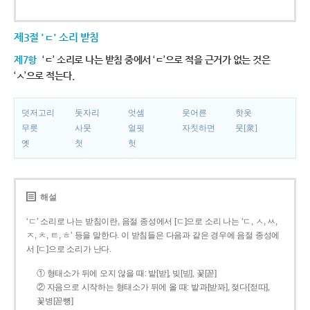
제3절 'ㄷ' 소리 받침
제7항
‘ㄷ’ 소리로 나는 받침 중에서 ‘ㄷ’으로 적을 근거가 없는 것은
‘ㅅ’으로 적는다.
덧저고리
돗자리
엇셈
웃어른
핫옷
무릇
사뭇
얼핏
자칫하면
뭇[衆]
옛
첫
헛
해설
‘ㄷ’ 소리로 나는 받침이란, 음절 종성에서 [ㄷ]으로 소리 나는 ‘ㄷ, ㅅ, ㅆ,
ㅈ, ㅊ, ㅌ, ㅎ’ 등을 말한다. 이 받침들은 다음과 같은 경우에 음절 종성에
서 [ㄷ]으로 소리가 난다.
① 형태소가 뒤에 오지 않을 때: 밭[받], 빚[빋], 꽃[꼳]
② 자음으로 시작하는 형태소가 뒤에 올 때: 밭과[받꽈], 젖다[젇따],
꽃병[꼳뼝]