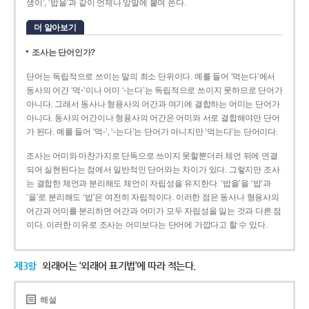
생이’, ‘밥을’과 같이 언제나 앞말에 붙여 쓴다.
더 알아보기
조사는 단어인가?
단어는 독립적으로 쓰이는 말의 최소 단위이다. 예를 들어 ‘먹는다’에서
동사의 어간 ‘먹-­’이나 어미 ‘­-는다’는 독립적으로 쓰이지 못하므로 단어가
아니다. 그래서 동사나 형용사의 어간과 여기에 결합하는 어미는 단어가
아니다. 동사의 어간이나 형용사의 어간은 어미와 서로 결합해야만 단어
가 된다. 예를 들어 ‘먹-’, ‘-는다’는 단어가 아니지만 ‘먹는다’는 단어이다.
조사는 어미와 마찬가지로 단독으로 쓰이지 못할뿐더러 체언 뒤에 연결
되어 실현된다는 점에서 일반적인 단어와는 차이가 있다. 그렇지만 조사
는 결합한 체언과 분리해도 체언이 자립성을 유지한다. ‘밥을’을 ‘밥’과
‘을’로 분리해도 ‘밥’은 여전히 자립적이다. 이러한 점은 동사나 형용사의
어간과 어미를 분리하면 어간과 어미가 모두 자립성을 잃는 것과 다른 점
이다. 이러한 이유로 조사는 어미보다는 단어에 가깝다고 할 수 있다.
제3항
외래어는 ‘외래어 표기법’에 따라 적는다.
해설