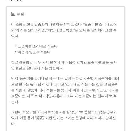
해설
이 조항은 한글 맞춤법의 대원칙을 밝히고 있다. “표준어를 소리대로 적
되”가 기본 원칙이라면, “어법에 맞도록 함”은 또 다른 원칙이라고 할 수
있다.
표준어를 소리대로 적는다.
어법에 맞도록 적는다.
한글 맞춤법은 이 두 가지 원칙에 따라 음성 언어인 표준어를 표음 문자
인 한글로 올바르게 적는 방법이다.
먼저 ‘표준어를 소리대로 적는다’는 말에는 한글 맞춤법이 표준어를 대상
으로 한다는 뜻이 담겨 있다. 그리고 ‘소리대로’ 적는다는 것은 그 표준어
를 적을 때 발음에 따라 적는다는 뜻이다. 이를테면 [나무]라고 소리 나는
표준어는 ‘나무’로 적고, [달리다]라고 소리 나는 표준어는 ‘달리다’로 적
는다.
그런데 표준어를 소리대로 적는다는 원칙만으로 충분하지 않은 경우가
있다. 예를 들어 ‘꽃[花]’이란 단어는 쓰이는 환경에 따라 소리가 달라진
다.