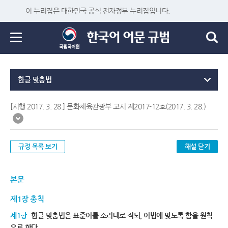
이 누리집은 대한민국 공식 전자정부 누리집입니다.
한글 맞춤법
[시행 2017. 3. 28.] 문화체육관광부 고시 제2017-12호(2017. 3. 28.)
규정 목록 보기
해설 닫기
본문
제1장 총칙
제1항
한글 맞춤법은 표준어를 소리대로 적되, 어법에 맞도록 함을 원칙
으로 한다.