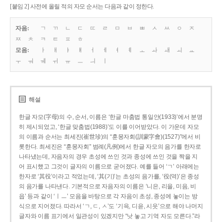
[붙임 2] 사전에 올릴 적의 자모 순서는 다음과 같이 정한다.
자음:
ㄱ
ㄲ
ㄴ
ㄷ
ㄸ
ㄹ
ㅁ
ㅂ
ㅃ
ㅅ
ㅆ
ㅇ
ㅈ
ㅉ
ㅊ
ㅋ
ㅌ
ㅍ
ㅎ
모음:
ㅏ
ㅐ
ㅑ
ㅒ
ㅓ
ㅔ
ㅕ
ㅖ
ㅗ
ㅘ
ㅙ
ㅚ
ㅛ
ㅜ
ㅝ
ㅞ
ㅟ
ㅠ
ㅡ
ㅢ
ㅣ
해설
한글 자모(字母)의 수, 순서, 이름은 ‘한글 마춤법 통일안(1933)’에서 분명
히 제시되었고, ‘한글 맞춤법(1988)’도 이를 이어받았다. 이 가운데 자모
의 이름과 순서는 최세진(崔世珍)의 “훈몽자회(訓蒙字會)(1527)”에서 비
롯한다. 최세진은 “훈몽자회” 범례(凡例)에서 한글 자모의 음가를 한자로
나타냈는데, 자음자의 경우 초성에 쓰인 것과 종성에 쓰인 것을 짝을 지
어 표시했고 그것이 글자의 이름으로 굳어졌다. 예를 들어 ‘ㄱ’ 아래에는
한자로 ‘其役’이라고 적었는데, ‘其(기)’는 초성의 음가를, ‘役(역)’은 종성
의 음가를 나타낸다. 기본적으로 자음자의 이름은 ‘니은, 리을, 미음, 비
읍’ 등과 같이 ‘ㅣㅡ’ 모음을 바탕으로 각 자음이 초성, 종성에 놓이는 방
식으로 지어졌다. 따라서 ‘ㄱ, ㄷ, ㅅ’도 ‘기윽, 디읃, 시읏’으로 해야 나머지
글자와 이름 표기에서 일관성이 있겠지만 “낫 놓고 기역 자도 모른다.”라