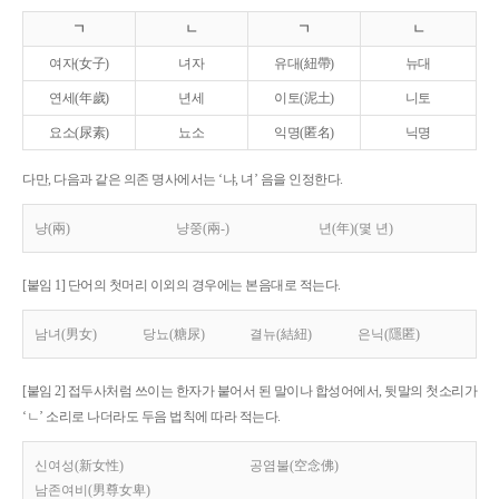
ㄱ
ㄴ
ㄱ
ㄴ
여자(女子)
녀자
유대(紐帶)
뉴대
연세(年歲)
년세
이토(泥土)
니토
요소(尿素)
뇨소
익명(匿名)
닉명
다만, 다음과 같은 의존 명사에서는 ‘냐, 녀’ 음을 인정한다.
냥(兩)
냥쭝(兩-)
년(年)(몇 년)
[붙임 1] 단어의 첫머리 이외의 경우에는 본음대로 적는다.
남녀(男女)
당뇨(糖尿)
결뉴(結紐)
은닉(隱匿)
[붙임 2] 접두사처럼 쓰이는 한자가 붙어서 된 말이나 합성어에서, 뒷말의 첫소리가
‘ㄴ’ 소리로 나더라도 두음 법칙에 따라 적는다.
신여성(新女性)
공염불(空念佛)
남존여비(男尊女卑)