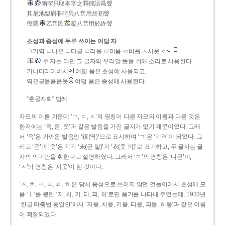
兩字只取本字之釋俚語爲聲
其尼池梨眉非時異八音用於初聲
役隱
乙音邑
凝八音用於終聲
초성과 종성에 두루 쓰이는 여덟 자
ㄱ기역 ㄴ니은 ㄷ디귿 ㄹ리을 ㅁ미음 ㅂ비읍 ㅅ시옷 ㆁ
두 자는 다만 그 글자의 우리말 뜻을 취해 소리로 사용한다.
기니디리미비시
여덟 음은 초성에 사용되고,
역은귿을음읍옷
여덟 음은 종성에 사용된다.
“훈몽자회” 범례
자모의 이름 가운데 ‘ㄱ, ㄷ, ㅅ’의 명칭이 다른 자모의 이름과 다른 것은
한자에는 ‘윽, 읃, 읏’과 같은 발음을 가진 글자가 없기 때문이었다. 그래
서 ‘윽’은 가까운 발음인 ‘役(역)’으로 표시하여 ‘ㄱ’은 ‘기역’이 되었다. 그
리고 ‘읃’과 ‘읏’은 각각 ‘末(귿 말)’과 ‘衣(옷 의)’로 표기하고, 두 글자는 글
자의 의미만을 취한다고 설명하였다. 그래서 ‘ㄷ’의 명칭은 ‘디귿’이,
‘ㅅ’의 명칭은 ‘시옷’이 된 것이다.
‘ㅈ, ㅊ, ㅋ, ㅌ, ㅍ, ㅎ’은 당시 종성으로 쓰이지 않던 것들이어서 초성에 모
음 ‘ㅣ’를 붙인 ‘지, 치, 키, 티, 피, 히’로만 음가를 나타내 주었는데, 1933년
‘한글 마춤법 통일안’에서 ‘지읒, 치읓, 키읔, 티읕, 피읖, 히읗’과 같은 이름
이 확정되었다.