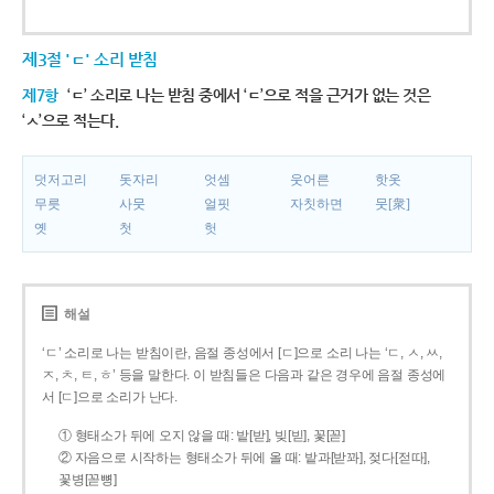
제3절 'ㄷ' 소리 받침
제7항
‘ㄷ’ 소리로 나는 받침 중에서 ‘ㄷ’으로 적을 근거가 없는 것은
‘ㅅ’으로 적는다.
덧저고리
돗자리
엇셈
웃어른
핫옷
무릇
사뭇
얼핏
자칫하면
뭇[衆]
옛
첫
헛
해설
‘ㄷ’ 소리로 나는 받침이란, 음절 종성에서 [ㄷ]으로 소리 나는 ‘ㄷ, ㅅ, ㅆ,
ㅈ, ㅊ, ㅌ, ㅎ’ 등을 말한다. 이 받침들은 다음과 같은 경우에 음절 종성에
서 [ㄷ]으로 소리가 난다.
① 형태소가 뒤에 오지 않을 때: 밭[받], 빚[빋], 꽃[꼳]
② 자음으로 시작하는 형태소가 뒤에 올 때: 밭과[받꽈], 젖다[젇따],
꽃병[꼳뼝]