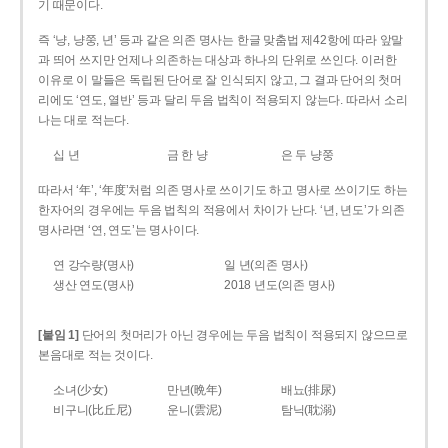
기 때문이다.
즉 ‘냥, 냥쭝, 년’ 등과 같은 의존 명사는 한글 맞춤법 제42항에 따라 앞말
과 띄어 쓰지만 언제나 의존하는 대상과 하나의 단위로 쓰인다. 이러한
이유로 이 말들은 독립된 단어로 잘 인식되지 않고, 그 결과 단어의 첫머
리에도 ‘연도, 열반’ 등과 달리 두음 법칙이 적용되지 않는다. 따라서 소리
나는 대로 적는다.
십 년
금 한 냥
은 두 냥쭝
따라서 ‘年’, ‘年度’처럼 의존 명사로 쓰이기도 하고 명사로 쓰이기도 하는
한자어의 경우에는 두음 법칙의 적용에서 차이가 난다. ‘년, 년도’가 의존
명사라면 ‘연, 연도’는 명사이다.
연 강수량(명사)
일 년(의존 명사)
생산 연도(명사)
2018 년도(의존 명사)
[붙임 1]
단어의 첫머리가 아닌 경우에는 두음 법칙이 적용되지 않으므로
본음대로 적는 것이다.
소녀(少女)
만년(晩年)
배뇨(排尿)
비구니(比丘尼)
운니(雲泥)
탐닉(耽溺)