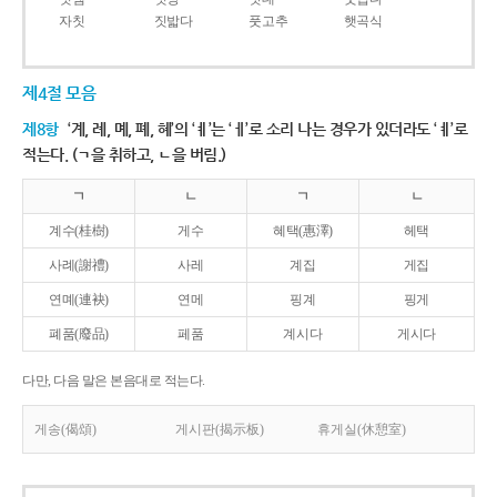
자칫
짓밟다
풋고추
햇곡식
제4절 모음
제8항
‘계, 례, 몌, 폐, 혜’의 ‘ㅖ’는 ‘ㅔ’로 소리 나는 경우가 있더라도 ‘ㅖ’로
적는다. (ㄱ을 취하고, ㄴ을 버림.)
ㄱ
ㄴ
ㄱ
ㄴ
계수(桂樹)
게수
혜택(惠澤)
헤택
사례(謝禮)
사레
계집
게집
연몌(連袂)
연메
핑계
핑게
폐품(廢品)
페품
계시다
게시다
다만, 다음 말은 본음대로 적는다.
게송(偈頌)
게시판(揭示板)
휴게실(休憩室)