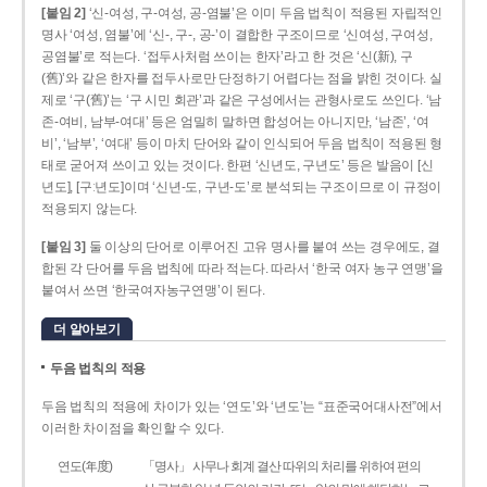
[붙임 2]
‘신-여성, 구-여성, 공-염불’은 이미 두음 법칙이 적용된 자립적인
명사 ‘여성, 염불’에 ‘신-, 구-, 공-’이 결합한 구조이므로 ‘신여성, 구여성,
공염불’로 적는다. ‘접두사처럼 쓰이는 한자’라고 한 것은 ‘신(新), 구
(舊)’와 같은 한자를 접두사로만 단정하기 어렵다는 점을 밝힌 것이다. 실
제로 ‘구(舊)’는 ‘구 시민 회관’과 같은 구성에서는 관형사로도 쓰인다. ‘남
존­-여비, 남부-­여대’ 등은 엄밀히 말하면 합성어는 아니지만, ‘남존’, ‘여
비’, ‘남부’, ‘여대’ 등이 마치 단어와 같이 인식되어 두음 법칙이 적용된 형
태로 굳어져 쓰이고 있는 것이다. 한편 ‘신년도, 구년도’ 등은 발음이 [신
년도], [구ː년도]이며 ‘신년­-도, 구년-­도’로 분석되는 구조이므로 이 규정이
적용되지 않는다.
[붙임 3]
둘 이상의 단어로 이루어진 고유 명사를 붙여 쓰는 경우에도, 결
합된 각 단어를 두음 법칙에 따라 적는다. 따라서 ‘한국 여자 농구 연맹’을
붙여서 쓰면 ‘한국여자농구연맹’이 된다.
더 알아보기
두음 법칙의 적용
두음 법칙의 적용에 차이가 있는 ‘연도’와 ‘년도’는 “표준국어대사전”에서
이러한 차이점을 확인할 수 있다.
연도(年度)
「명사」 사무나 회계 결산 따위의 처리를 위하여 편의