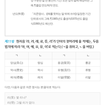
상 구분한 일 년 동안의 기간. 또는 앞의 말에 해당하는 그
해. ¶ 졸업 연도/제작 연도.
년도(年度)
「의존명사」((해를 뜻하는 말 뒤에 쓰여)) 일정한 기간
단위로서의 그해. ¶ 1985년도 출생자/1970년도 졸업
식/1990년도 예산안.
제11항
한자음 ‘랴, 려, 례, 료, 류, 리’가 단어의 첫머리에 올 적에는, 두음
법칙에 따라 ‘야, 여, 예, 요, 유, 이’로 적는다.(ㄱ을 취하고, ㄴ을 버림.)
ㄱ
ㄴ
ㄱ
ㄴ
양심(良心)
량심
용궁(龍宮)
룡궁
역사(歷史)
력사
유행(流行)
류행
예의(禮儀)
례의
이발(理髮)
리발
다만, 다음과 같은 의존 명사는 본음대로 적는다.
리(里): 몇 리냐?
리(理): 그럴 리가 없다.