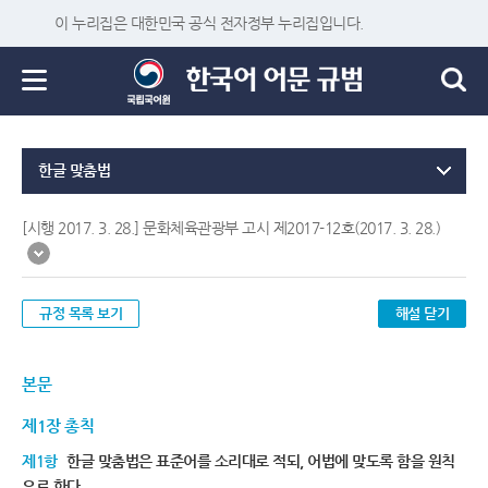
이 누리집은 대한민국 공식 전자정부 누리집입니다.
한글 맞춤법
[시행 2017. 3. 28.] 문화체육관광부 고시 제2017-12호(2017. 3. 28.)
규정 목록 보기
해설 닫기
본문
제1장 총칙
제1항
한글 맞춤법은 표준어를 소리대로 적되, 어법에 맞도록 함을 원칙
으로 한다.