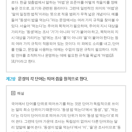
르다. 한글 맞춤법에서 말하는 ‘어법’은 표준어를 어떻게 적을지를 정해
놓은 것으로, 표기와 관련된 원리이다. 그런데 일반적인 의미의 ‘어법’은
‘말의 일정한 법칙’이라는 뜻으로 적용 범위가 무척 넓은 개념이다. 예를
들어 “동생이 밥을 먹는다.”라는 문장에서는 여러 가지 규칙을 찾아볼 수
있다. 서술어 ‘먹는다’는 주어와 목적어가 필요하며, 주어의 지시 대상을
가리키는 ‘동생’에는 조사 ‘가’가 아니라 ‘이’가 붙어야 하고, 목적어의 지
시 대상을 가리키는 ‘밥’에는 조사 ‘를’이 아니라 ‘을’이 붙어야 한다는 등
의 여러 가지 규칙이 적용되어 있는 것이다. 이 외에도 소리를 내고, 단어
를 만들고, 문장을 사용하는 데에는 수없이 많은 규칙이 필요하다. 이처
럼 언어를 조직하거나 운영하는 데에 필요한 규칙을 폭넓게 ‘어법(語
法)’이라고 한다.
제2항
문장의 각 단어는 띄어 씀을 원칙으로 한다.
해설
국어에서 단어를 단위로 띄어쓰기를 하는 것은 단어가 독립적으로 쓰이
는 말의 최소 단위이기 때문이다. ‘동생 밥 먹는다’에서 ‘동생’, ‘밥’, ‘먹는
다’는 각각이 단어이므로 띄어쓰기의 단위가 되어 ‘동생 밥 먹는다’로 띄
어 쓴다. 그런데 단어 가운데 조사는 독립성이 없어서 다른 단어와는 달
리 앞말에 붙여 쓴다. ‘동생이 밥을 먹는다’에서 ‘이’, ‘을’은 조사이므로 ‘동