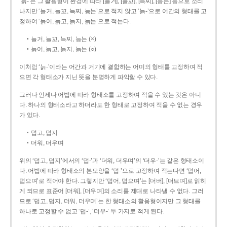
‘늙-’은 그 활용형이 환경에 따라 [늘거], [늘꼬], [늑찌], [능는] 등으로 소리
나지만 ‘늘거, 늘꼬, 늑찌, 능는’으로 적지 않고 ‘늙-’으로 어간의 형태를 고
정하여 ‘늙어, 늙고, 늙지, 늙는’으로 적는다.
늘거, 늘꼬, 늑찌, 능는 (×)
늙어, 늙고, 늙지, 늙는 (○)
이처럼 ‘늙-­’이라는 어간과 거기에 결합하는 어미의 형태를 고정하여 적
으면 각 형태소가 지닌 뜻을 분명하게 파악할 수 있다.
그러나 언제나 어법에 따라 형태소를 고정하여 적을 수 있는 것은 아니
다. 하나의 형태소라고 하더라도 한 형태로 고정하여 적을 수 없는 경우
가 있다.
덥고, 덥지
더워, 더우며
위의 ‘덥고, 덥지’에서의 ‘덥-­’과 ‘더워, 더우며’의 ‘더우-­’는 같은 형태소이
다. 어법에 따라 형태소의 본모양을 ‘덥-­’으로 고정하여 적는다면 ‘덥어,
덥으며’로 적어야 한다. 그렇지만 ‘덥어, 덥으며’는 [더버], [더브며]로 읽히
게 되므로 표준어 [더워], [더우며]의 소리를 제대로 나타낼 수 없다. 그러
므로 ‘덥고, 덥지, 더워, 더우며’는 한 형태소의 활용형이지만 그 형태를
하나로 고정할 수 없고 ‘덥-’, ‘더우-’ 두 가지로 적게 된다.