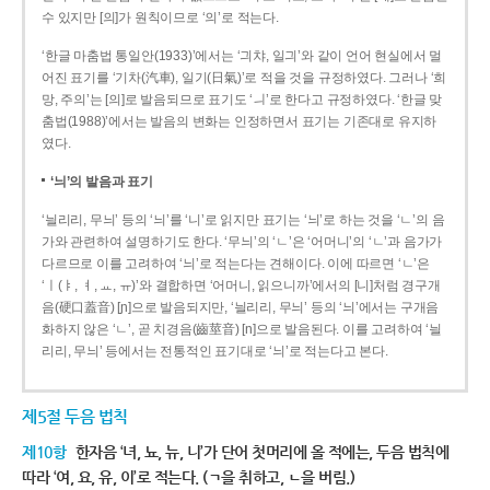
수 있지만 [의]가 원칙이므로 ‘의’로 적는다.
‘한글 마춤법 통일안(1933)’에서는 ‘긔챠, 일긔’와 같이 언어 현실에서 멀
어진 표기를 ‘기차(汽車), 일기(日氣)’로 적을 것을 규정하였다. 그러나 ‘희
망, 주의’는 [의]로 발음되므로 표기도 ‘ㅢ’로 한다고 규정하였다. ‘한글 맞
춤법(1988)’에서는 발음의 변화는 인정하면서 표기는 기존대로 유지하
였다.
‘늬’의 발음과 표기
‘늴리리, 무늬’ 등의 ‘늬’를 ‘니’로 읽지만 표기는 ‘늬’로 하는 것을 ‘ㄴ’의 음
가와 관련하여 설명하기도 한다. ‘무늬’의 ‘ㄴ’은 ‘어머니’의 ‘ㄴ’과 음가가
다르므로 이를 고려하여 ‘늬’로 적는다는 견해이다. 이에 따르면 ‘ㄴ’은
‘ㅣ(ㅑ, ㅕ, ㅛ, ㅠ)’와 결합하면 ‘어머니, 읽으니까’에서의 [니]처럼 경구개
음(硬口蓋音) [ɲ]으로 발음되지만, ‘늴리리, 무늬’ 등의 ‘늬’에서는 구개음
화하지 않은 ‘ㄴ’, 곧 치경음(齒莖音) [n]으로 발음된다. 이를 고려하여 ‘늴
리리, 무늬’ 등에서는 전통적인 표기대로 ‘늬’로 적는다고 본다.
제5절 두음 법칙
제10항
한자음 ‘녀, 뇨, 뉴, 니’가 단어 첫머리에 올 적에는, 두음 법칙에
따라 ‘여, 요, 유, 이’로 적는다. (ㄱ을 취하고, ㄴ을 버림.)