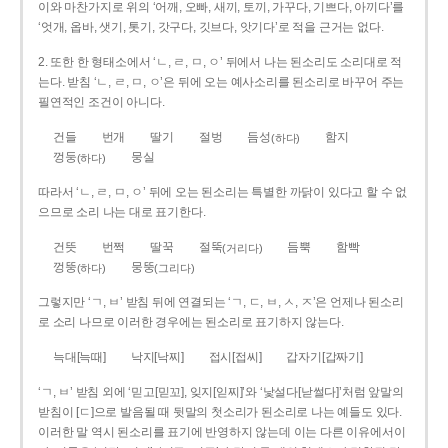
이와 마찬가지로 위의 ‘어깨, 오빠, 새끼, 토끼, 가꾸다, 기쁘다, 아끼다’를
‘엇개, 옵바, 샛기, 톳기, 갓구다, 깃브다, 앗기다’로 적을 근거는 없다.
2. 또한 한 형태소에서 ‘ㄴ, ㄹ, ㅁ, ㅇ’ 뒤에서 나는 된소리도 소리대로 적
는다. 받침 ‘ㄴ, ㄹ, ㅁ, ㅇ’은 뒤에 오는 예사소리를 된소리로 바꾸어 주는
필연적인 조건이 아니다.
건들
번개
딸기
절벙
듬성
함지
(하다)
껑둥
뭉실
(하다)
따라서 ‘ㄴ, ㄹ, ㅁ, ㅇ’ 뒤에 오는 된소리는 특별한 까닭이 있다고 할 수 없
으므로 소리 나는 대로 표기한다.
건뜻
번쩍
딸꾹
절뚝
듬뿍
함빡
(거리다)
껑뚱
뭉뚱
(하다)
(그리다)
그렇지만 ‘ㄱ, ㅂ’ 받침 뒤에 연결되는 ‘ㄱ, ㄷ, ㅂ, ㅅ, ㅈ’은 언제나 된소리
로 소리 나므로 이러한 경우에는 된소리로 표기하지 않는다.
늑대[늑때]
낙지[낙찌]
접시[접씨]
갑자기[갑짜기]
‘ㄱ, ㅂ’ 받침 외에 ‘믿고[믿꼬], 잊지[읻찌]’와 ‘낯설다[낟썰다]’처럼 앞말의
받침이 [ㄷ]으로 발음될 때 뒷말의 첫소리가 된소리로 나는 예들도 있다.
이러한 말 역시 된소리를 표기에 반영하지 않는데 이는 다른 이유에서이