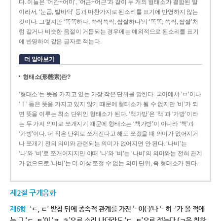
다. 이들은 ‘어간+어미’, ‘어근+어근’과 같이 두 개의 형태소가 결합된 말
이라서, ‘눈곱, 발바닥’ 등과 마찬가지로 된소리를 표기에 반영하지 않는
것이다. 그렇지만 ‘똑똑하다, 쓱싹쓱싹, 쌉쌀하다’의 ‘똑똑, 쓱싹, 쌉쌀’처
럼 같거나 비슷한 음절이 거듭되는 경우에는 예외적으로 된소리를 표기
에 반영하여 같은 글자로 적는다.
더 알아보기
형태소(形態素)란?
‘형태소’는 뜻을 가지고 있는 가장 작은 단위를 말한다. 국어에서 ‘ㅂ’이나
‘ㅣ’ 등은 뜻을 가지고 있지 않기 때문에 형태소가 될 수 없지만 ‘비’가 되
면 뜻을 이루는 최소 단위인 형태소가 된다. ‘책가방’은 ‘책’과 ‘가방’이라
는 두 가지 의미로 쪼개지기 때문에 형태소는 ‘책가방’이 아니라 ‘책’과
‘가방’이다. 더 작은 단위로 쪼개진다고 해도 쪼갰을 때 의미가 없어지거
나 쪼개기 전의 의미와 관련되는 의미가 없어지면 안 된다. ‘나비’는
‘나’와 ‘비’로 쪼개어지지만 이때 ‘나’와 ‘비’는 ‘나비’의 의미와는 전혀 관계
가 없으므로 ‘나비’는 더 이상 쪼갤 수 없는 의미 단위, 즉 형태소가 된다.
제2절 구개음화
제6항
‘ㄷ, ㅌ’ 받침 뒤에 종속적 관계를 가진 ‘- 이(-)’나 ‘- 히 -’가 올 적에
는 그 ‘ㄷ, ㅌ’이 ‘ㅈ, ㅊ’으로 소리 나더라도 ‘ㄷ, ㅌ’으로 적는다.(ㄱ을 취하