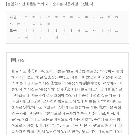
[붙임 2] 사전에 올릴 적의 자모 순서는 다음과 같이 정한다.
자음:
ㄱ
ㄲ
ㄴ
ㄷ
ㄸ
ㄹ
ㅁ
ㅂ
ㅃ
ㅅ
ㅆ
ㅇ
ㅈ
ㅉ
ㅊ
ㅋ
ㅌ
ㅍ
ㅎ
모음:
ㅏ
ㅐ
ㅑ
ㅒ
ㅓ
ㅔ
ㅕ
ㅖ
ㅗ
ㅘ
ㅙ
ㅚ
ㅛ
ㅜ
ㅝ
ㅞ
ㅟ
ㅠ
ㅡ
ㅢ
ㅣ
해설
한글 자모(字母)의 수, 순서, 이름은 ‘한글 마춤법 통일안(1933)’에서 분명
히 제시되었고, ‘한글 맞춤법(1988)’도 이를 이어받았다. 이 가운데 자모
의 이름과 순서는 최세진(崔世珍)의 “훈몽자회(訓蒙字會)(1527)”에서 비
롯한다. 최세진은 “훈몽자회” 범례(凡例)에서 한글 자모의 음가를 한자로
나타냈는데, 자음자의 경우 초성에 쓰인 것과 종성에 쓰인 것을 짝을 지
어 표시했고 그것이 글자의 이름으로 굳어졌다. 예를 들어 ‘ㄱ’ 아래에는
한자로 ‘其役’이라고 적었는데, ‘其(기)’는 초성의 음가를, ‘役(역)’은 종성
의 음가를 나타낸다. 기본적으로 자음자의 이름은 ‘니은, 리을, 미음, 비
읍’ 등과 같이 ‘ㅣㅡ’ 모음을 바탕으로 각 자음이 초성, 종성에 놓이는 방
식으로 지어졌다. 따라서 ‘ㄱ, ㄷ, ㅅ’도 ‘기윽, 디읃, 시읏’으로 해야 나머지
글자와 이름 표기에서 일관성이 있겠지만 “낫 놓고 기역 자도 모른다.”라