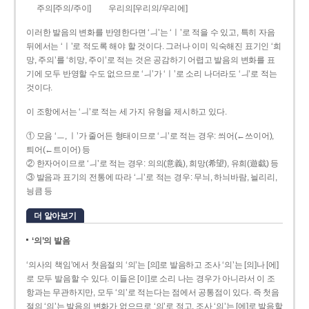
주의[주의/주이]
우리의[우리의/우리에]
이러한 발음의 변화를 반영한다면 ‘ㅢ’는 ‘ㅣ’로 적을 수 있고, 특히 자음
뒤에서는 ‘ㅣ’로 적도록 해야 할 것이다. 그러나 이미 익숙해진 표기인 ‘희
망, 주의’를 ‘히망, 주이’로 적는 것은 공감하기 어렵고 발음의 변화를 표
기에 모두 반영할 수도 없으므로 ‘ㅢ’가 ‘ㅣ’로 소리 나더라도 ‘ㅢ’로 적는
것이다.
이 조항에서는 ‘ㅢ’로 적는 세 가지 유형을 제시하고 있다.
① 모음 ‘ㅡ, ㅣ’가 줄어든 형태이므로 ‘ㅢ’로 적는 경우: 씌어(←쓰이어),
틔어(←트이어) 등
② 한자어이므로 ‘ㅢ’로 적는 경우: 의의(意義), 희망(希望), 유희(遊戱) 등
③ 발음과 표기의 전통에 따라 ‘ㅢ’로 적는 경우: 무늬, 하늬바람, 늴리리,
닁큼 등
더 알아보기
‘의’의 발음
‘의사의 책임’에서 첫음절의 ‘의’는 [의]로 발음하고 조사 ‘의’는 [의]나 [에]
로 모두 발음할 수 있다. 이들은 [이]로 소리 나는 경우가 아니라서 이 조
항과는 무관하지만, 모두 ‘의’로 적는다는 점에서 공통점이 있다. 즉 첫음
절의 ‘의’는 발음의 변화가 없으므로 ‘의’로 적고, 조사 ‘의’는 [에]로 발음할