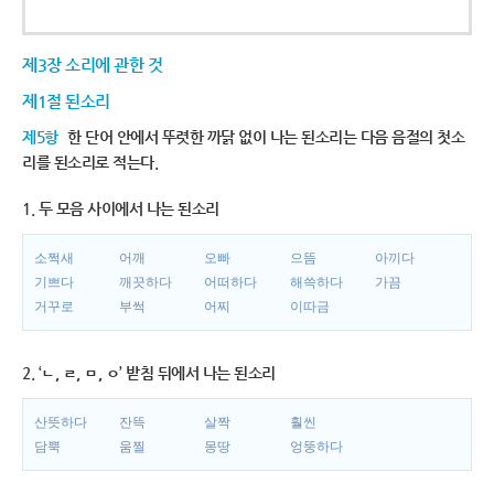
제3장 소리에 관한 것
제1절 된소리
제5항
한 단어 안에서 뚜렷한 까닭 없이 나는 된소리는 다음 음절의 첫소
리를 된소리로 적는다.
1. 두 모음 사이에서 나는 된소리
소쩍새
어깨
오빠
으뜸
아끼다
기쁘다
깨끗하다
어떠하다
해쓱하다
가끔
거꾸로
부썩
어찌
이따금
2. ‘ㄴ, ㄹ, ㅁ, ㅇ’ 받침 뒤에서 나는 된소리
산뜻하다
잔뜩
살짝
훨씬
담뿍
움찔
몽땅
엉뚱하다