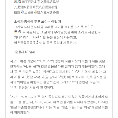
兩字只取本字之釋俚語爲聲
其尼池梨眉非時異八音用於初聲
役隱
乙音邑
凝八音用於終聲
초성과 종성에 두루 쓰이는 여덟 자
ㄱ기역 ㄴ니은 ㄷ디귿 ㄹ리을 ㅁ미음 ㅂ비읍 ㅅ시옷 ㆁ
두 자는 다만 그 글자의 우리말 뜻을 취해 소리로 사용한다.
기니디리미비시
여덟 음은 초성에 사용되고,
역은귿을음읍옷
여덟 음은 종성에 사용된다.
“훈몽자회” 범례
자모의 이름 가운데 ‘ㄱ, ㄷ, ㅅ’의 명칭이 다른 자모의 이름과 다른 것은
한자에는 ‘윽, 읃, 읏’과 같은 발음을 가진 글자가 없기 때문이었다. 그래
서 ‘윽’은 가까운 발음인 ‘役(역)’으로 표시하여 ‘ㄱ’은 ‘기역’이 되었다. 그
리고 ‘읃’과 ‘읏’은 각각 ‘末(귿 말)’과 ‘衣(옷 의)’로 표기하고, 두 글자는 글
자의 의미만을 취한다고 설명하였다. 그래서 ‘ㄷ’의 명칭은 ‘디귿’이,
‘ㅅ’의 명칭은 ‘시옷’이 된 것이다.
‘ㅈ, ㅊ, ㅋ, ㅌ, ㅍ, ㅎ’은 당시 종성으로 쓰이지 않던 것들이어서 초성에 모
음 ‘ㅣ’를 붙인 ‘지, 치, 키, 티, 피, 히’로만 음가를 나타내 주었는데, 1933년
‘한글 마춤법 통일안’에서 ‘지읒, 치읓, 키읔, 티읕, 피읖, 히읗’과 같은 이름
이 확정되었다.