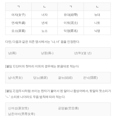
ㄱ
ㄴ
ㄱ
ㄴ
여자(女子)
녀자
유대(紐帶)
뉴대
연세(年歲)
년세
이토(泥土)
니토
요소(尿素)
뇨소
익명(匿名)
닉명
다만, 다음과 같은 의존 명사에서는 ‘냐, 녀’ 음을 인정한다.
냥(兩)
냥쭝(兩-)
년(年)(몇 년)
[붙임 1] 단어의 첫머리 이외의 경우에는 본음대로 적는다.
남녀(男女)
당뇨(糖尿)
결뉴(結紐)
은닉(隱匿)
[붙임 2] 접두사처럼 쓰이는 한자가 붙어서 된 말이나 합성어에서, 뒷말의 첫소리가
‘ㄴ’ 소리로 나더라도 두음 법칙에 따라 적는다.
신여성(新女性)
공염불(空念佛)
남존여비(男尊女卑)