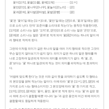
……………
꽃이[꼬치], 꽃을[꼬츨], 꽃에[꼬체]
[꼬ㅊ]
…
꽃만[꼰만], 꽃나무[꼰나무], 꽃놀이[꼰노리]
[꼰]
………
꽃과[꼳꽈], 꽃다발[꼳따발], 꽃밭[꼳빧]
[꼳]
‘꽃’은 ‘꽃이’일 때는 [꼬ㅊ]으로, ‘꽃만’일 때는 [꼰]으로, ‘꽃과’일 때는 [꼳]
으로 소리 난다. 만약 ‘표준어를 소리대로 적는다’는 원칙만 적용한다면,
[꼬치]로 소리 나는 말은 ‘꼬치’로, [꼰만]으로 소리 나는 말은 ‘꼰만’으로,
[꼳꽈]로 소리 나는 말은 ‘꼳꽈’로 적게 되어 ‘꽃[花]’이라는 하나의 말이 여
러 형태로 적히게 된다.
그런데 이처럼 의미가 같은 하나의 말을 여러 가지 형태로 적으면 그것이
무슨 말인지 알아보기가 쉽지 않다. 의미가 같은 하나의 말은 형태를 하
나로 고정하여 일관되게 적어야 의미를 파악하기가 쉽다. 즉 ‘꽃, 꼰,
꼳’보다는 ‘꽃’ 하나로 일관되게 적는 것이 의미를 파악하는 데 효과적이
다.
‘어법에 맞도록 한다’는 것은 이와 같이 뜻을 파악하기 쉽도록 각 형태소
의 본모양을 밝혀 적는다는 말이다. 이에 따라 ‘꽃’은 [꼬ㅊ], [꼰], [꼳]의 세
가지로 소리 나는 형태소이지만 그 본모양에 따라 ‘꽃’ 한 가지로 적고,
[꼬치], [꼰만], [꼳꽈]도 ‘꽃이, 꽃만, 꽃과’로 적게 된다. 이는 ‘꽃’과 같은 명
사 뒤에 조사가 결합할 때뿐 아니라 ‘늙-’과 같은 용언의 어간 뒤에 어미가
결합할 때도 동일하게 적용된다.