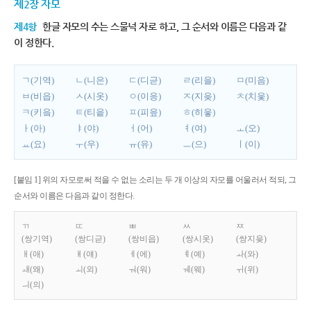
제2장 자모
제4항
한글 자모의 수는 스물넉 자로 하고, 그 순서와 이름은 다음과 같
이 정한다.
ㄱ(기역)
ㄴ(니은)
ㄷ(디귿)
ㄹ(리을)
ㅁ(미음)
ㅂ(비읍)
ㅅ(시옷)
ㅇ(이응)
ㅈ(지읒)
ㅊ(치읓)
ㅋ(키읔)
ㅌ(티읕)
ㅍ(피읖)
ㅎ(히읗)
ㅏ(아)
ㅑ(야)
ㅓ(어)
ㅕ(여)
ㅗ(오)
ㅛ(요)
ㅜ(우)
ㅠ(유)
ㅡ(으)
ㅣ(이)
[붙임 1] 위의 자모로써 적을 수 없는 소리는 두 개 이상의 자모를 어울러서 적되, 그
순서와 이름은 다음과 같이 정한다.
ㄲ
ㄸ
ㅃ
ㅆ
ㅉ
(쌍기역)
(쌍디귿)
(쌍비읍)
(쌍시옷)
(쌍지읒)
ㅐ(애)
ㅒ(얘)
ㅔ(에)
ㅖ(예)
ㅘ(와)
ㅙ(왜)
ㅚ(외)
ㅝ(워)
ㅞ(웨)
ㅟ(위)
ㅢ(의)