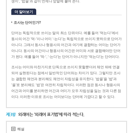
생이’, ‘밥을’과 같이 언제나 앞말에 붙여 쓴다.
더 알아보기
조사는 단어인가?
단어는 독립적으로 쓰이는 말의 최소 단위이다. 예를 들어 ‘먹는다’에서
동사의 어간 ‘먹-­’이나 어미 ‘­-는다’는 독립적으로 쓰이지 못하므로 단어가
아니다. 그래서 동사나 형용사의 어간과 여기에 결합하는 어미는 단어가
아니다. 동사의 어간이나 형용사의 어간은 어미와 서로 결합해야만 단어
가 된다. 예를 들어 ‘먹-’, ‘-는다’는 단어가 아니지만 ‘먹는다’는 단어이다.
조사는 어미와 마찬가지로 단독으로 쓰이지 못할뿐더러 체언 뒤에 연결
되어 실현된다는 점에서 일반적인 단어와는 차이가 있다. 그렇지만 조사
는 결합한 체언과 분리해도 체언이 자립성을 유지한다. ‘밥을’을 ‘밥’과
‘을’로 분리해도 ‘밥’은 여전히 자립적이다. 이러한 점은 동사나 형용사의
어간과 어미를 분리하면 어간과 어미가 모두 자립성을 잃는 것과 다른 점
이다. 이러한 이유로 조사는 어미보다는 단어에 가깝다고 할 수 있다.
제3항
외래어는 ‘외래어 표기법’에 따라 적는다.
해설