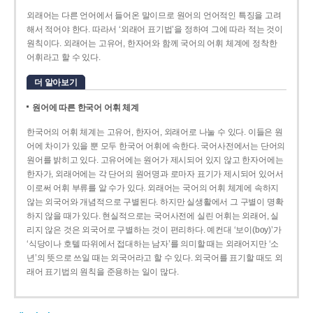
외래어는 다른 언어에서 들어온 말이므로 원어의 언어적인 특징을 고려
해서 적어야 한다. 따라서 ‘외래어 표기법’을 정하여 그에 따라 적는 것이
원칙이다. 외래어는 고유어, 한자어와 함께 국어의 어휘 체계에 정착한
어휘라고 할 수 있다.
더 알아보기
원어에 따른 한국어 어휘 체계
한국어의 어휘 체계는 고유어, 한자어, 외래어로 나눌 수 있다. 이들은 원
어에 차이가 있을 뿐 모두 한국어 어휘에 속한다. 국어사전에서는 단어의
원어를 밝히고 있다. 고유어에는 원어가 제시되어 있지 않고 한자어에는
한자가, 외래어에는 각 단어의 원어명과 로마자 표기가 제시되어 있어서
이로써 어휘 부류를 알 수가 있다. 외래어는 국어의 어휘 체계에 속하지
않는 외국어와 개념적으로 구별된다. 하지만 실생활에서 그 구별이 명확
하지 않을 때가 있다. 현실적으로는 국어사전에 실린 어휘는 외래어, 실
리지 않은 것은 외국어로 구별하는 것이 편리하다. 예컨대 ‘보이(boy)’가
‘식당이나 호텔 따위에서 접대하는 남자’를 의미할 때는 외래어지만 ‘소
년’의 뜻으로 쓰일 때는 외국어라고 할 수 있다. 외국어를 표기할 때도 외
래어 표기법의 원칙을 준용하는 일이 많다.