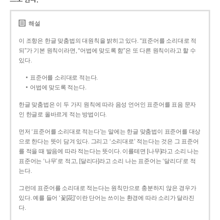
해설
이 조항은 한글 맞춤법의 대원칙을 밝히고 있다. “표준어를 소리대로 적
되”가 기본 원칙이라면, “어법에 맞도록 함”은 또 다른 원칙이라고 할 수
있다.
표준어를 소리대로 적는다.
어법에 맞도록 적는다.
한글 맞춤법은 이 두 가지 원칙에 따라 음성 언어인 표준어를 표음 문자
인 한글로 올바르게 적는 방법이다.
먼저 ‘표준어를 소리대로 적는다’는 말에는 한글 맞춤법이 표준어를 대상
으로 한다는 뜻이 담겨 있다. 그리고 ‘소리대로’ 적는다는 것은 그 표준어
를 적을 때 발음에 따라 적는다는 뜻이다. 이를테면 [나무]라고 소리 나는
표준어는 ‘나무’로 적고, [달리다]라고 소리 나는 표준어는 ‘달리다’로 적
는다.
그런데 표준어를 소리대로 적는다는 원칙만으로 충분하지 않은 경우가
있다. 예를 들어 ‘꽃[花]’이란 단어는 쓰이는 환경에 따라 소리가 달라진
다.