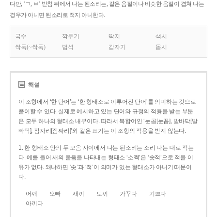
다만, ‘ㄱ, ㅂ’ 받침 뒤에서 나는 된소리는, 같은 음절이나 비슷한 음절이 겹쳐 나는
경우가 아니면 된소리로 적지 아니한다.
국수
깍두기
딱지
색시
싹둑(~싹둑)
법석
갑자기
몹시
해설
이 조항에서 ‘한 단어’는 ‘한 형태소로 이루어진 단어’를 의미하는 것으로
풀이할 수 있다. 실제로 예시하고 있는 단어와 규정의 적용을 받는 부분
은 모두 하나의 형태소 내부이다. 따라서 복합어인 ‘눈곱[눈꼽], 발바닥[발
빠닥], 잠자리[잠짜리]’와 같은 표기는 이 조항의 적용을 받지 않는다.
1. 한 형태소 안의 두 모음 사이에서 나는 된소리는 소리 나는 대로 적는
다. 예를 들어 새의 울음을 나타내는 형태소 ‘소쩍’은 ‘솟적’으로 적을 이
유가 없다. 왜냐하면 ‘솟’과 ‘적’이 의미가 있는 형태소가 아니기 때문이
다.
어깨
오빠
새끼
토끼
가꾸다
기쁘다
아끼다