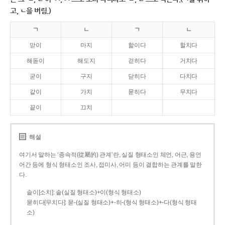
고, ㄴ을 버림.)
ㄱ
ㄴ
ㄱ
ㄴ
맏이
마지
핥이다
할치다
해돋이
해도지
걷히다
거치다
굳이
구지
닫히다
다치다
같이
가치
묻히다
무치다
끝이
끄치
해설
여기서 말하는 ‘종속적(從屬的) 관계’란, 실질 형태소인 체언, 어근, 용언
어간 등에 형식 형태소인 조사, 접미사, 어미 등이 결합하는 관계를 말한
다.
솥이[소치]: 솥(실질 형태소)+이(형식 형태소)
묻히다[무치다]: 묻­-(실질 형태소)+­-히­-(형식 형태소)+-다(형식 형태
소)