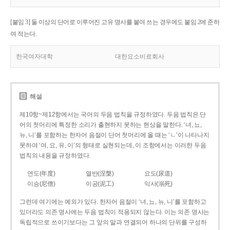
[붙임 3] 둘 이상의 단어로 이루어진 고유 명사를 붙여 쓰는 경우에도 붙임 2에 준하
여 적는다.
한국여자대학
대한요소비료회사
해설
제10항~제12항에서는 국어의 두음 법칙을 규정하였다. 두음 법칙은 단
어의 첫머리에 특정한 소리가 출현하지 못하는 현상을 말한다. ‘녀, 뇨,
뉴, 니’를 포함하는 한자어 음절이 단어 첫머리에 올 때는 ‘ㄴ’이 나타나지
못하여 ‘여, 요, 유, 이’의 형태로 실현되는데, 이 조항에서는 이러한 두음
법칙의 내용을 규정하였다.
연도(年度)
열반(涅槃)
요도(尿道)
이승(尼僧)
이공(泥工)
익사(溺死)
그런데 여기에는 예외가 있다. 한자어 음절이 ‘녀, 뇨, 뉴, 니’를 포함하고
있더라도 의존 명사에는 두음 법칙이 적용되지 않는다. 이는 의존 명사는
독립적으로 쓰이기보다는 그 앞의 말과 연결되어 하나의 단위를 구성하