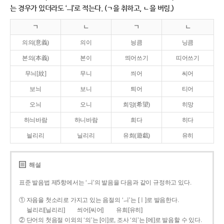
는 경우가 있더라도 ‘ㅢ’로 적는다. (ㄱ을 취하고, ㄴ을 버림.)
ㄱ
ㄴ
ㄱ
ㄴ
의의(意義)
의이
닁큼
닝큼
본의(本義)
본이
띄어쓰기
띠어쓰기
무늬[紋]
무니
씌어
씨어
보늬
보니
틔어
티어
오늬
오니
희망(希望)
히망
하늬바람
하니바람
희다
히다
늴리리
닐리리
유희(遊戱)
유히
해설
표준 발음법 제5항에서는 ‘ㅢ’의 발음을 다음과 같이 규정하고 있다.
① 자음을 첫소리로 가지고 있는 음절의 ‘ㅢ’는 [ㅣ]로 발음한다.
늴리리[닐리리]
씌어[씨어]
유희[유히]
② 단어의 첫음절 이외의 ‘의’는 [이]로, 조사 ‘의’는 [에]로 발음할 수 있다.