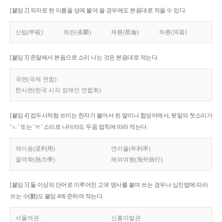
[붙임 2] 외자로 된 이름을 성에 붙여 쓸 경우에도 본음대로 적을 수 있다.
신립(申砬)
최린(崔麟)
채륜(蔡倫)
하륜(河崙)
[붙임 3] 준말에서 본음으로 소리 나는 것은 본음대로 적는다.
국련(국제 연합)
한시련(한국 시각 장애인 연합회)
[붙임 4] 접두사처럼 쓰이는 한자가 붙어서 된 말이나 합성어에서, 뒷말의 첫소리가
‘ㄴ’ 또는 ‘ㄹ’ 소리로 나더라도 두음 법칙에 따라 적는다.
역이용(逆利用)
연이율(年利率)
열역학(熱力學)
해외여행(海外旅行)
[붙임 5] 둘 이상의 단어로 이루어진 고유 명사를 붙여 쓰는 경우나 십진법에 따라
쓰는 수(數)도 붙임 4에 준하여 적는다.
서울여관
신흥이발관