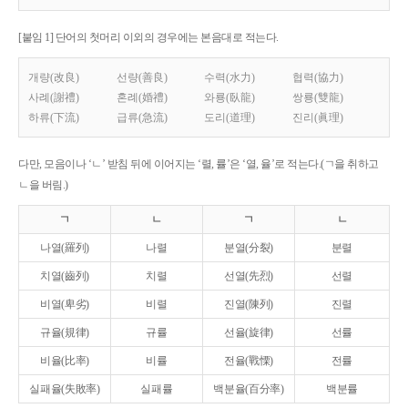
[붙임 1] 단어의 첫머리 이외의 경우에는 본음대로 적는다.
개량(改良)
선량(善良)
수력(水力)
협력(協力)
사례(謝禮)
혼례(婚禮)
와룡(臥龍)
쌍룡(雙龍)
하류(下流)
급류(急流)
도리(道理)
진리(眞理)
다만, 모음이나 ‘ㄴ’ 받침 뒤에 이어지는 ‘렬, 률’은 ‘열, 율’로 적는다.(ㄱ을 취하고
ㄴ을 버림.)
ㄱ
ㄴ
ㄱ
ㄴ
나열(羅列)
나렬
분열(分裂)
분렬
치열(齒列)
치렬
선열(先烈)
선렬
비열(卑劣)
비렬
진열(陳列)
진렬
규율(規律)
규률
선율(旋律)
선률
비율(比率)
비률
전율(戰慄)
전률
실패율(失敗率)
실패률
백분율(百分率)
백분률