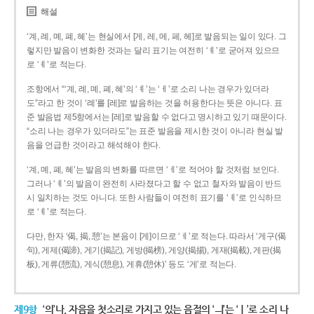
해설
‘계, 례, 몌, 폐, 혜’는 현실에서 [게, 레, 메, 페, 헤]로 발음되는 일이 있다. 그
렇지만 발음이 변화한 것과는 달리 표기는 여전히 ‘ㅖ’로 굳어져 있으므
로 ‘ㅖ’로 적는다.
조항에서 “‘계, 례, 몌, 폐, 혜’의 ‘ㅖ’는 ‘ㅔ’로 소리 나는 경우가 있더라
도”라고 한 것이 ‘례’를 [레]로 발음하는 것을 허용한다는 뜻은 아니다. 표
준 발음법 제5항에서는 [레]로 발음할 수 없다고 명시하고 있기 때문이다.
“소리 나는 경우가 있더라도”는 표준 발음을 제시한 것이 아니라 현실 발
음을 언급한 것이라고 해석해야 한다.
‘계, 몌, 폐, 혜’는 발음의 변화를 따르면 ‘ㅔ’로 적어야 할 것처럼 보인다.
그러나 ‘ㅖ’의 발음이 완전히 사라졌다고 할 수 없고 철자와 발음이 반드
시 일치하는 것도 아니다. 또한 사람들이 여전히 표기를 ‘ㅖ’로 인식하므
로 ‘ㅖ’로 적는다.
다만, 한자 ‘偈, 揭, 憩’는 본음이 [게]이므로 ‘ㅔ’로 적는다. 따라서 ‘게구(偈
句), 게제(偈諦), 게기(揭記), 게방(揭榜), 게양(揭揚), 게재(揭載), 게판(揭
板), 게류(憩流), 게식(憩息), 게휴(憩休)’ 등도 ‘게’로 적는다.
제9항
‘의’나, 자음을 첫소리로 가지고 있는 음절의 ‘ㅢ’는 ‘ㅣ’로 소리 나