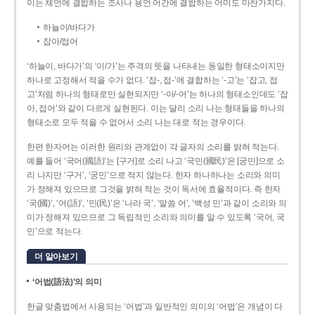
이는 체언에 결합하는 조사나 용언 어간에 결합하는 어미도 마찬가지다.
하늘이/바다가
잡아/접어
‘하늘이, 바다가’의 ‘이/가’는 주격의 뜻을 나타내는 동일한 형태소이지만
하나로 고정해서 적을 수가 없다. ‘잡-, 접-’에 결합하는 ‘-고’는 ‘잡고, 접
고’처럼 하나의 형태로만 실현되지만 ‘-아/-어’는 하나의 형태소인데도 ‘잡
아, 접어’와 같이 다르게 실현된다. 이는 달리 소리 나는 형태들을 하나의
형태소로 모두 적을 수 없어서 소리 나는 대로 적는 경우이다.
한편 한자어는 이러한 원리와 관계없이 각 글자의 소리를 밝혀 적는다.
예를 들어 ‘국어(國語)’는 [구거]로 소리 나고 ‘국민(國民)’은 [궁민]으로 소
리 나지만 ‘구거’, ‘궁민’으로 적지 않는다. 한자 하나하나는 소리와 의미
가 정해져 있으므로 그것을 밝혀 적는 것이 독서에 효율적이다. 즉 한자
‘국(國)’, ‘어(語)’, ‘민(民)’은 ‘나라 국’, ‘말씀 어’, ‘백성 민’과 같이 소리와 의
미가 정해져 있으므로 그 독립적인 소리와 의미를 알 수 있도록 ‘국어, 국
민’으로 적는다.
더 알아보기
‘어법(語法)’의 의미
한글 맞춤법에서 사용되는 ‘어법’과 일반적인 의미의 ‘어법’은 개념이 다