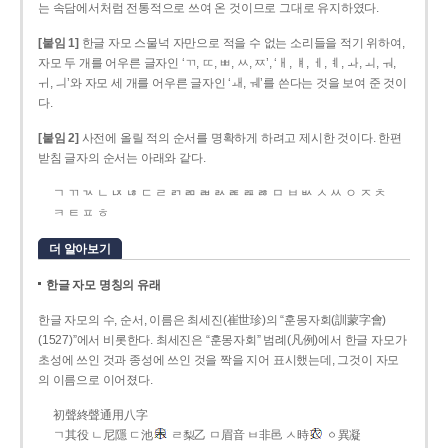
는 속담에서처럼 전통적으로 쓰여 온 것이므로 그대로 유지하였다.
[붙임 1]
한글 자모 스물넉 자만으로 적을 수 없는 소리들을 적기 위하여,
자모 두 개를 어우른 글자인 ‘ㄲ, ㄸ, ㅃ, ㅆ, ㅉ’, ‘ㅐ, ㅒ, ㅔ, ㅖ, ㅘ, ㅚ, ㅝ,
ㅟ, ㅢ’와 자모 세 개를 어우른 글자인 ‘ㅙ, ㅞ’를 쓴다는 것을 보여 준 것이
다.
[붙임 2]
사전에 올릴 적의 순서를 명확하게 하려고 제시한 것이다. 한편
받침 글자의 순서는 아래와 같다.
ㄱ ㄲ ㄳ ㄴ ㄵ ㄶ ㄷ ㄹ ㄺ ㄻ ㄼ ㄽ ㄾ ㄿ ㅀ ㅁ ㅂ ㅄ ㅅ ㅆ ㅇ ㅈ ㅊ
ㅋ ㅌ ㅍ ㅎ
더 알아보기
한글 자모 명칭의 유래
한글 자모의 수, 순서, 이름은 최세진(崔世珍)의 “훈몽자회(訓蒙字會)
(1527)”에서 비롯한다. 최세진은 “훈몽자회” 범례(凡例)에서 한글 자모가
초성에 쓰인 것과 종성에 쓰인 것을 짝을 지어 표시했는데, 그것이 자모
의 이름으로 이어졌다.
初聲終聲通用八字
ㄱ其役 ㄴ尼隱 ㄷ池
ㄹ梨乙 ㅁ眉音 ㅂ非邑 ㅅ時
ㆁ異凝