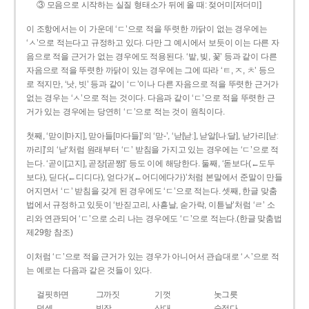
③ 모음으로 시작하는 실질 형태소가 뒤에 올 때: 젖어미[저더미]
이 조항에서는 이 가운데 ‘ㄷ’으로 적을 뚜렷한 까닭이 없는 경우에는
‘ㅅ’으로 적는다고 규정하고 있다. 다만 그 예시에서 보듯이 이는 다른 자
음으로 적을 근거가 없는 경우에도 적용된다. ‘밭, 빚, 꽃’ 등과 같이 다른
자음으로 적을 뚜렷한 까닭이 있는 경우에는 그에 따라 ‘ㅌ, ㅈ, ㅊ’ 등으
로 적지만, ‘낫, 빗’ 등과 같이 ‘ㄷ’이나 다른 자음으로 적을 뚜렷한 근거가
없는 경우는 ‘ㅅ’으로 적는 것이다. 다음과 같이 ‘ㄷ’으로 적을 뚜렷한 근
거가 있는 경우에는 당연히 ‘ㄷ’으로 적는 것이 원칙이다.
첫째, ‘맏이[마지], 맏아들[마다들]’의 ‘맏-’, ‘낟[낟ː], 낟알[나ː달], 낟가리[낟ː
까리]’의 ‘낟’처럼 원래부터 ‘ㄷ’ 받침을 가지고 있는 경우에는 ‘ㄷ’으로 적
는다. ‘곧이[고지], 곧장[곧짱]’ 등도 이에 해당한다. 둘째, ‘돋보다(←도두
보다), 딛다(←디디다), 얻다가(←어디에다가)’처럼 본말에서 준말이 만들
어지면서 ‘ㄷ’ 받침을 갖게 된 경우에도 ‘ㄷ’으로 적는다. 셋째, 한글 맞춤
법에서 규정하고 있듯이 ‘반짇고리, 사흗날, 숟가락, 이튿날’처럼 ‘ㄹ’ 소
리와 연관되어 ‘ㄷ’으로 소리 나는 경우에도 ‘ㄷ’으로 적는다.(한글 맞춤법
제29항 참조)
이처럼 ‘ㄷ’으로 적을 근거가 있는 경우가 아니어서 관습대로 ‘ㅅ’으로 적
는 예로는 다음과 같은 것들이 있다.
걸핏하면
그까짓
기껏
놋그릇
덧셈
빗장
삿대
숫접다