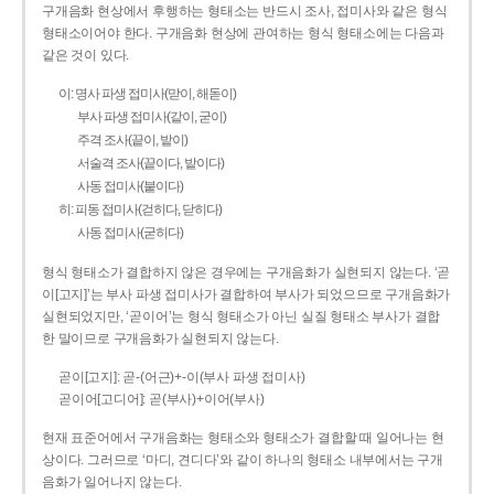
구개음화 현상에서 후행하는 형태소는 반드시 조사, 접미사와 같은 형식
형태소이어야 한다. 구개음화 현상에 관여하는 형식 형태소에는 다음과
같은 것이 있다.
이: 명사 파생 접미사(맏이, 해돋이)
부사 파생 접미사(같이, 굳이)
주격 조사(끝이, 밭이)
서술격 조사(끝이다, 밭이다)
사동 접미사(붙이다)
히: 피동 접미사(걷히다, 닫히다)
사동 접미사(굳히다)
형식 형태소가 결합하지 않은 경우에는 구개음화가 실현되지 않는다. ‘곧
이[고지]’는 부사 파생 접미사가 결합하여 부사가 되었으므로 구개음화가
실현되었지만, ‘곧이어’는 형식 형태소가 아닌 실질 형태소 부사가 결합
한 말이므로 구개음화가 실현되지 않는다.
곧이[고지]: 곧-­(어근)+­-이(부사 파생 접미사)
곧이어[고디어]: 곧(부사)+이어(부사)
현재 표준어에서 구개음화는 형태소와 형태소가 결합할 때 일어나는 현
상이다. 그러므로 ‘마디, 견디다’와 같이 하나의 형태소 내부에서는 구개
음화가 일어나지 않는다.