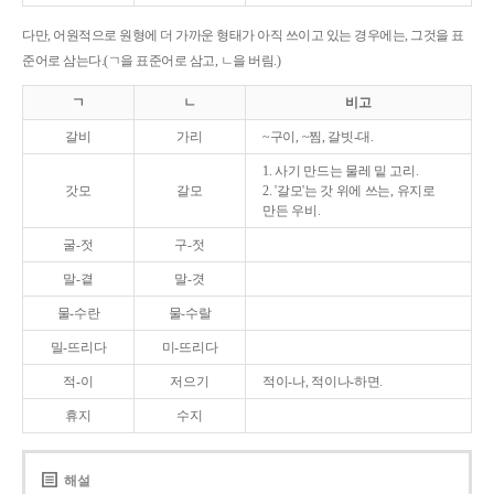
다만, 어원적으로 원형에 더 가까운 형태가 아직 쓰이고 있는 경우에는, 그것을 표
준어로 삼는다.(ㄱ을 표준어로 삼고, ㄴ을 버림.)
ㄱ
ㄴ
비고
갈비
가리
~구이, ~찜, 갈빗-대.
1. 사기 만드는 물레 밑 고리.
갓모
갈모
2. '갈모'는 갓 위에 쓰는, 유지로
만든 우비.
굴-젓
구-젓
말-곁
말-겻
물-수란
물-수랄
밀-뜨리다
미-뜨리다
적-이
저으기
적이-나, 적이나-하면.
휴지
수지
해설