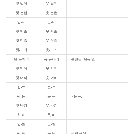
윗-넓이
웃-넓이
윗-눈썹
웃-눈썹
윗-니
웃-니
윗-당줄
웃-당줄
윗-덧줄
웃-덧줄
윗-도리
웃-도리
윗-동아리
웃-동아리
준말은 ‘윗동’임.
윗-막이
웃-막이
윗-머리
웃-머리
윗-목
웃-목
윗-몸
웃-몸
~ 운동.
윗-바람
웃-바람
윗-배
웃-배
윗-벌
웃-벌
윗-변
웃-변
수학 용어.