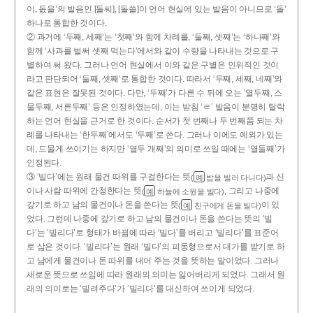
이, 돐을’의 발음인 [돌씨], [돌쓸]이 언어 현실에 있는 발음이 아니므로 ‘돌’
하나로 통합한 것이다.
② 과거에 ‘두째, 세째’는 ‘첫째’와 함께 차례를, ‘둘째, 셋째’는 ‘하나째’와
함께 ‘사과를 벌써 셋째 먹는다’에서와 같이 수량을 나타내는 것으로 구
별하여 써 왔다. 그러나 언어 현실에서 이와 같은 구별은 인위적인 것이
라고 판단되어 ‘둘째, 셋째’로 통합한 것이다. 따라서 ‘두째, 세째, 네째’와
같은 표현은 잘못된 것이다. 다만, ‘두째’가 다른 수 뒤에 오는 ‘열두째, 스
물두째, 서른두째’ 등은 인정하였는데, 이는 받침 ‘ㄹ’ 발음이 분명히 탈락
하는 언어 현실을 근거로 한 것이다. 순서가 첫 번째나 두 번째쯤 되는 차
례를 나타내는 ‘한두째’에서도 ‘두째’로 쓴다. 그러나 이에도 예외가 있는
데, 드물게 쓰이기는 하지만 ‘열두 개째’의 의미로 쓰일 때에는 ‘열둘째’가
인정된다.
③ ‘빌다’에는 원래 물건 따위를 구걸한다는 뜻
과 신
(
밥을 빌러 다니다)
예
이나 사람 따위에 간청한다는 뜻
, 그리고 나중에
(
하늘에 소원을 빌다)
예
갚기로 하고 남의 물건이나 돈을 쓴다는 뜻
이 있
(
친구에게 돈을 빌다)
예
었다. 그런데 나중에 갚기로 하고 남의 물건이나 돈을 쓴다는 뜻의 ‘빌
다’는 ‘빌리다’로 형태가 바뀜에 따라 ‘빌다’를 버리고 ‘빌리다’를 표준어
로 삼은 것이다. ‘빌리다’는 원래 ‘빌다’의 피동형으로서 대가를 받기로 하
고 남에게 물건이나 돈 따위를 내어 주는 것을 뜻하는 말이었다. 그러나
새로운 뜻으로 쓰임에 따라 원래의 의미는 잃어버리게 되었다. 그래서 원
래의 의미로는 ‘빌려주다’가 ‘빌리다’를 대신하여 쓰이게 되었다.