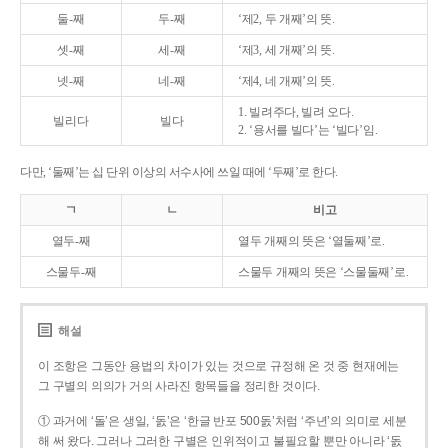
둘-째
두-째
‘제2, 두 개째’의 뜻.
셋-째
세-째
‘제3, 세 개째’의 뜻.
넷-째
네-째
‘제4, 네 개째’의 뜻.
1. 빌려주다, 빌려 오다.
빌리다
빌다
2. ‘용서를 빌다’는 ‘빌다’임.
다만, ‘둘째’는 십 단위 이상의 서수사에 쓰일 때에 ‘두째’로 한다.
ㄱ
ㄴ
비고
열두-째
열두 개째의 뜻은 ‘열둘째’로.
스물두-째
스물두 개째의 뜻은 ‘스물둘째’로.
해설
이 조항은 그동안 용법의 차이가 있는 것으로 규정해 온 것 중 현재에는
그 구별의 의의가 거의 사라진 항목들을 정리한 것이다.
① 과거에 ‘돌’은 생일, ‘돐’은 ‘한글 반포 500돐’처럼 ‘주년’의 의미로 세분
해 써 왔다. 그러나 그러한 구별은 인위적이고 불필요할 뿐만 아니라 ‘돐