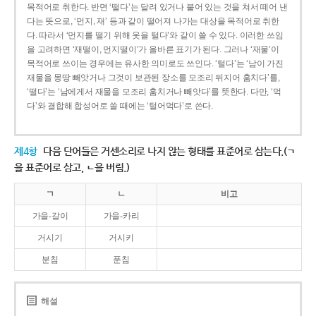
목적어로 취한다. 반면 ‘떨다’는 달려 있거나 붙어 있는 것을 쳐서 떼어 낸
다는 뜻으로, ‘먼지, 재’ 등과 같이 떨어져 나가는 대상을 목적어로 취한
다. 따라서 ‘먼지를 떨기 위해 옷을 털다’와 같이 쓸 수 있다. 이러한 쓰임
을 고려하면 ‘재떨이, 먼지떨이’가 올바른 표기가 된다. 그러나 ‘재물’이
목적어로 쓰이는 경우에는 유사한 의미로도 쓰인다. ‘털다’는 ‘남이 가진
재물을 몽땅 빼앗거나 그것이 보관된 장소를 모조리 뒤지어 훔치다’를,
‘떨다’는 ‘남에게서 재물을 모조리 훔치거나 빼앗다’를 뜻한다. 다만, ‘먹
다’와 결합해 합성어로 쓸 때에는 ‘털어먹다’로 쓴다.
제4항
다음 단어들은 거센소리로 나지 않는 형태를 표준어로 삼는다.(ㄱ
을 표준어로 삼고, ㄴ을 버림.)
ㄱ
ㄴ
비고
가을-갈이
가을-카리
거시기
거시키
분침
푼침
해설