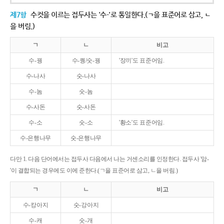
제7항
수컷을 이르는 접두사는 '수-'로 통일한다.(ㄱ을 표준어로 삼고, ㄴ
을 버림.)
ㄱ
ㄴ
비고
수-꿩
수-퀑/숫-꿩
'장끼'도 표준어임.
수-나사
숫-나사
수-놈
숫-놈
수-사돈
숫-사돈
수-소
숫-소
'황소'도 표준어임.
수-은행나무
숫-은행나무
다만 1. 다음 단어에서는 접두사 다음에서 나는 거센소리를 인정한다. 접두사 '암-
'이 결합되는 경우에도 이에 준한다.(ㄱ을 표준어로 삼고, ㄴ을 버림.)
ㄱ
ㄴ
비고
수-캉아지
숫-강아지
수-캐
숫-개