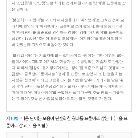
서 ‘강남콩’을 ‘강낭콩’으로 처리한 것과 마찬가지로 ‘냄비’를 표준어로 삼
은 것이다.
[붙임 1] ‘아지랑이’는 과거의 대사전들에서 ‘아지랭이’로 고쳐진 것이 교
과서에 반영되어 ‘아지랭이’가 표준어로 쓰여 왔으나, 현대 언중의 직관
이 ‘아지랑이’를 표준으로 인식하는 경향이 강해 ‘아지랑이’를 표준어로
삼았다. 1936년 “조선어 표준말 모음”에서 ‘아지랑이’를 표준어로 정한
바 있었는데 그것으로 되돌아간 것이다.
[붙임 2] ‘-장이’는 기술자에 붙는 접미사이고 ‘-쟁이’는 기타 어휘에 붙는
접미사이다. 그리고 여기서의 ‘기술자’는 ‘수공업적인 기술자’로 한정한
다. 따라서 ‘칠장이, 유기장이’에서는 ‘-장이’를 표준으로 삼고 ‘멋쟁이, 소
금쟁이, 골목쟁이’ 등에서는 ‘-쟁이’를 표준으로 삼았다. 또한 점을 치는
사람은 ‘점쟁이’가 되고 그림을 그리는 사람을 낮추어 가리키는 말은 ‘환
쟁이’가 된다. 이들은 수공업적인 기술자가 아니기 때문이다. 이처럼 의
미에 따라 ‘-장이’와 ‘-쟁이’를 구별해서 쓰기 때문에 갓을 만드는 기술자
는 ‘갓장이’, 갓을 쓴 사람을 낮잡아 이르는 말은 ‘갓쟁이’가 된다.
제10항
다음 단어는 모음이 단순화한 형태를 표준어로 삼는다.(ㄱ을 표
준어로 삼고, ㄴ을 버림.)
ㄱ
ㄴ
비고