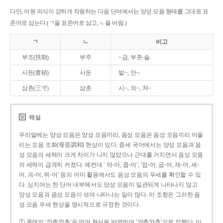
다만, 어원 의식이 강하게 작용하는 다음 단어에서는 양성 모음 형태를 그대로 표
준어로 삼는다.(ㄱ을 표준어로 삼고, ㄴ을 버림.)
ㄱ
ㄴ
비고
부조(扶助)
부주
~금, 부좃-술.
사돈(査頓)
사둔
밭~, 안~.
삼촌(三寸)
삼춘
시~, 외~, 처~.
해설
우리말에는 양성 모음은 양성 모음끼리, 음성 모음은 음성 모음끼리 어울
리는 모음 조화(母音調和) 현상이 있다. 중세 국어에서는 양성 모음과 음
성 모음의 세력이 크게 차이가 나지 않았으나 근대를 거치면서 음성 모음
의 세력이 급격히 커졌다. 예컨대 ‘ 막-아, 좁-아’, ‘접-어, 굽-어, 재-어, 세-
어, 괴-어, 쥐-어’ 등의 어미 활용에서도 음성 모음의 우세를 확인할 수 있
다. 심지어는 한 단어 내부에서도 양성 모음이 일관되게 나타나지 않고
양성 모음과 음성 모음이 섞여 나타나는 일이 많다. 이 조항은 그러한 음
성 모음 우세 현상을 명시적으로 규정한 것이다.
① 종래의 ‘깡총깡총’은 언어 현실을 반영하여 ‘깡충깡충’으로 정했다. 이