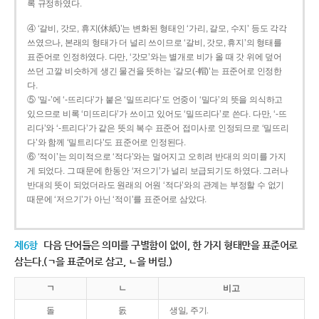
록 규정하였다.
④ ‘갈비, 갓모, 휴지(休紙)’는 변화된 형태인 ‘가리, 갈모, 수지’ 등도 각각
쓰였으나, 본래의 형태가 더 널리 쓰이므로 ‘갈비, 갓모, 휴지’의 형태를
표준어로 인정하였다. 다만, ‘갓모’와는 별개로 비가 올 때 갓 위에 덮어
쓰던 고깔 비슷하게 생긴 물건을 뜻하는 ‘갈모(-帽)’는 표준어로 인정한
다.
⑤ ‘밀-’에 ‘-뜨리다’가 붙은 ‘밀뜨리다’도 언중이 ‘밀다’의 뜻을 의식하고
있으므로 비록 ‘미뜨리다’가 쓰이고 있어도 ‘밀뜨리다’로 쓴다. 다만, ‘-뜨
리다’와 ‘-트리다’가 같은 뜻의 복수 표준어 접미사로 인정되므로 ‘밀뜨리
다’와 함께 ‘밀트리다’도 표준어로 인정된다.
⑥ ‘적이’는 의미적으로 ‘적다’와는 멀어지고 오히려 반대의 의미를 가지
게 되었다. 그 때문에 한동안 ‘저으기’가 널리 보급되기도 하였다. 그러나
반대의 뜻이 되었더라도 원래의 어원 ‘적다’와의 관계는 부정할 수 없기
때문에 ‘저으기’가 아닌 ‘적이’를 표준어로 삼았다.
제6항
다음 단어들은 의미를 구별함이 없이, 한 가지 형태만을 표준어로
삼는다.(ㄱ을 표준어로 삼고, ㄴ을 버림.)
ㄱ
ㄴ
비고
돌
돐
생일, 주기.