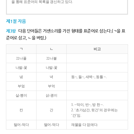
을 통해 표준어의 목록을 갱신하고 있다.
제1절 자음
제3항
다음 단어들은 거센소리를 가진 형태를 표준어로 삼는다.(ㄱ을 표
준어로 삼고, ㄴ을 버림.)
ㄱ
ㄴ
비고
끄나풀
끄나불
나팔-꽃
나발-꽃
녘
녁
동~, 들~, 새벽~, 동틀 ~.
부엌
부억
살-쾡이
삵-괭이
1. ~막이, 빈~, 방 한 ~.
칸
간
2. ‘초가삼간, 윗간’의 경우에는
‘간’임.
털어-먹다
떨어-먹다
재물을 다 없애다.