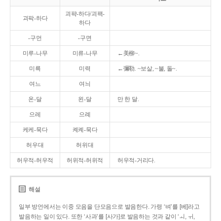
괴퍅-하다/괴팩-
괴팍-하다
하다
-구먼
-구면
미루-나무
미류-나무
←美柳~.
미륵
미력
←彌勒. ~보살, ~불, 돌~.
여느
여늬
온-달
왼-달
만 한 달.
으레
으례
케케-묵다
켸켸-묵다
허우대
허위대
허우적-허우적
허위적-허위적
허우적-거리다.
해설
일부 방언에서는 이중 모음을 단모음으로 발음한다. 가령 ‘벼’를 [베]라고
발음하는 일이 있다. 또한 ‘사과’를 [사가]로 발음하는 것과 같이 ‘ㅚ, ㅟ,