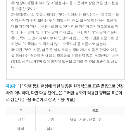
⑥ ‘뻗장다리’를 취하지 않고 ‘뻗정다리’를 표준어로 삼은 것은 언어 현실
을 수용한 것이다.
⑦ 금지(禁止)의 뜻을 나타내는 ‘앗아, 앗아라’는 빼앗는다는 원뜻과는 멀
어져서 단지 하지 말라는 뜻이 되었는데, 현실 발음에 따라 음성 모음 형
태를 취하여 ‘아서, 아서라’로 한 것이다. 어원 의식이 희박해졌으므로 어
법에 따라 ‘앗어, 앗어라’와 같이 적지 않고 ‘아서, 아서라’와 같이 적는다.
⑧ ‘오똑이’도 명사나 부사로 다 인정하지 않고 ‘오뚝이’만을 표준어로 정
하였다. ‘오똑하다’도 취하지 않고 ‘오뚝하다’를 표준어로 삼는다.
⑨ 다만, ‘부주, 사둔, 삼춘’은 널리 쓰이는 형태이나, 이들은 한자어 어원
을 의식하는 경향이 커서 음성 모음화를 인정하지 않고 ‘부조(扶助), 사돈
(査頓), 삼촌(三寸)’과 같이 한자어 발음을 그대로 쓴 것을 표준어로 삼았
다.
제9항
‘ㅣ’ 역행 동화 현상에 의한 발음은 원칙적으로 표준 발음으로 인정
하지 아니하되, 다만 다음 단어들은 그러한 동화가 적용된 형태를 표준어
로 삼는다.(ㄱ을 표준어로 삼고, ㄴ을 버림.)
ㄱ
ㄴ
비고
-내기
-나기
서울-, 시골-, 신출-, 풋-.
냄비
남비