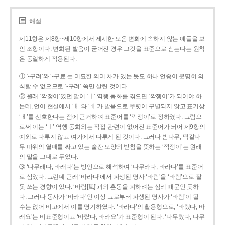
해설
제11항은 제8항~제10항에서 제시한 모음 변화에 속하지 않는 예들을 보
인 조항이다. 변화된 발음이 굳어진 경우 그것을 표준으로 삼는다는 원칙
은 동일하게 적용된다.
① ‘-구려’와 ‘-구료’는 미묘한 의미 차가 있는 듯도 하나 언중이 분명히 의
식할 수 없으므로 ‘-구려’ 쪽만 살린 것이다.
② 원래 ‘깍정이’였던 말이 ‘ㅣ’ 역행 동화를 겪으면 ‘깍젱이’가 되어야 하
는데, 언어 현실에서 ‘ㅐ’와 ‘ㅔ’가 발음으로 뚜렷이 구별되지 않고 표기상
‘ㅐ’를 선호한다는 점에 근거하여 표준어를 ‘깍쟁이’로 정하였다. 그럼으
로써 이는 ‘ㅣ’ 역행 동화와는 직접 관련이 없어진 표준어가 되어 제9항의
예외로 다루지 않고 여기에서 다루게 된 것이다. 그러나 밤나무, 떡갈나
무 따위의 열매를 싸고 있는 술잔 모양의 받침을 뜻하는 ‘깍정이’는 원래
의 말을 그대로 두었다.
③ ‘나무래다, 바래다’는 방언으로 해석하여 ‘나무라다, 바라다’를 표준어
로 삼았다. 그런데 근래 ‘바라다’에서 파생된 명사 ‘바람’을 ‘바램’으로 잘
못 쓰는 경향이 있다. ‘바람[風]’과의 혼동을 피하려는 심리 때문인 듯하
다. 그러나 동사가 ‘바라다’인 이상 그로부터 파생된 명사가 ‘바램’이 될
수는 없어 비고에서 이를 명기하였다. ‘바라다’의 활용형으로, ‘바랬다, 바
래요’는 비표준형이고 ‘바랐다, 바라요’가 표준형이 된다. ‘나무랐다, 나무