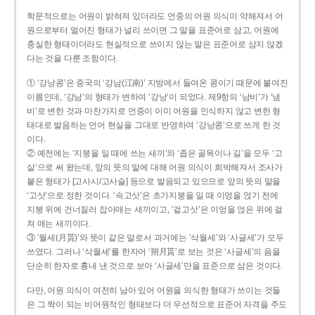
학문적으로는 어원이 밝혀져 있더라도 언중의 어원 의식이 약해져서 어
원으로부터 멀어진 형태가 널리 쓰이면 그 말을 표준어로 삼고, 어원에
충실한 형태이더라도 현실적으로 쓰이지 않는 말은 표준어로 삼지 않겠
다는 것을 다룬 조항이다.
① ‘강낭콩’은 중국의 ‘강남(江南)’ 지방에서 들여온 콩이기 때문에 붙여진
이름인데, ‘강남’의 형태가 변하여 ‘강낭’이 되었다. 제9항의 ‘남비’가 ‘냄
비’로 변한 것과 마찬가지로 언중이 이미 어원을 인식하지 않고 변한 형
태대로 발음하는 언어 현실을 그대로 반영하여 ‘강낭콩’으로 쓰게 한 것
이다.
② 예전에는 ‘지붕을 일 때에 쓰는 새끼’와 ‘좁은 골목이나 길’을 모두 ‘고
샅’으로 써 왔는데, 앞의 뜻의 말에 대해 어원 의식이 희박해져서 조사가
붙은 형태가 [고사시/고사슬] 등으로 발음되고 있으므로 앞의 뜻의 말을
‘고삿’으로 정한 것이다. ‘속고삿’은 초가지붕을 일 때 이엉을 얹기 전에
지붕 위에 건너질러 잡아매는 새끼이고, ‘겉고삿’은 이엉을 얹은 위에 걸
쳐 매는 새끼이다.
③ ‘월세(月貰)’와 뜻이 같은 말로서 과거에는 ‘삭월세’와 ‘사글세’가 모두
쓰였다. 그러나 ‘삭월세’를 한자어 ‘朔月貰’로 보는 것은 ‘사글세’의 음을
단순히 한자로 흉내 낸 것으로 보아 ‘사글세’만을 표준으로 삼은 것이다.
다만, 어원 의식이 여전히 남아 있어 어원을 의식한 형태가 쓰이는 것들
은 그 짝이 되는 비어원적인 형태보다 더 우선적으로 표준어 자격을 주도