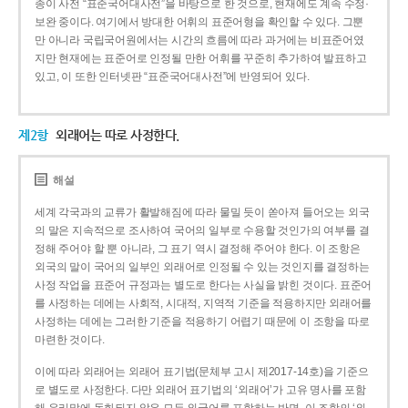
종이 사전 “표준국어대사전”을 바탕으로 한 것으로, 현재에도 계속 수정·
보완 중이다. 여기에서 방대한 어휘의 표준어형을 확인할 수 있다. 그뿐
만 아니라 국립국어원에서는 시간의 흐름에 따라 과거에는 비표준어였
지만 현재에는 표준어로 인정될 만한 어휘를 꾸준히 추가하여 발표하고
있고, 이 또한 인터넷판 “표준국어대사전”에 반영되어 있다.
제2항
외래어는 따로 사정한다.
해설
세계 각국과의 교류가 활발해짐에 따라 물밀 듯이 쏟아져 들어오는 외국
의 말은 지속적으로 조사하여 국어의 일부로 수용할 것인가의 여부를 결
정해 주어야 할 뿐 아니라, 그 표기 역시 결정해 주어야 한다. 이 조항은
외국의 말이 국어의 일부인 외래어로 인정될 수 있는 것인지를 결정하는
사정 작업을 표준어 규정과는 별도로 한다는 사실을 밝힌 것이다. 표준어
를 사정하는 데에는 사회적, 시대적, 지역적 기준을 적용하지만 외래어를
사정하는 데에는 그러한 기준을 적용하기 어렵기 때문에 이 조항을 따로
마련한 것이다.
이에 따라 외래어는 외래어 표기법(문체부 고시 제2017-14호)을 기준으
로 별도로 사정한다. 다만 외래어 표기법의 ‘외래어’가 고유 명사를 포함