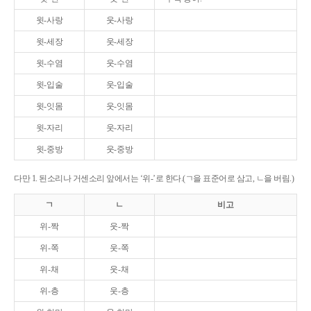
윗-사랑
웃-사랑
윗-세장
웃-세장
윗-수염
웃-수염
윗-입술
웃-입술
윗-잇몸
웃-잇몸
윗-자리
웃-자리
윗-중방
웃-중방
다만 1. 된소리나 거센소리 앞에서는 ‘위-’로 한다.(ㄱ을 표준어로 삼고, ㄴ을 버림.)
ㄱ
ㄴ
비고
위-짝
웃-짝
위-쪽
웃-쪽
위-채
웃-채
위-층
웃-층