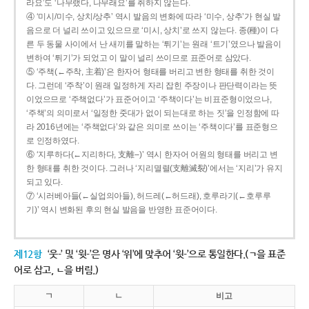
라요’도 ‘나무랬다, 나무래요’를 취하지 않는다.
④ ‘미시/미수, 상치/상추’ 역시 발음의 변화에 따라 ‘미수, 상추’가 현실 발
음으로 더 널리 쓰이고 있으므로 ‘미시, 상치’로 쓰지 않는다. 종(種)이 다
른 두 동물 사이에서 난 새끼를 말하는 ‘튀기’는 원래 ‘트기’였으나 발음이
변하여 ‘튀기’가 되었고 이 말이 널리 쓰이므로 표준어로 삼았다.
⑤ ‘주책(←주착, 主着)’은 한자어 형태를 버리고 변한 형태를 취한 것이
다. 그런데 ‘주착’이 원래 일정하게 자리 잡힌 주장이나 판단력이라는 뜻
이었으므로 ‘주책없다’가 표준어이고 ‘주책이다’는 비표준형이었으나,
‘주책’의 의미로서 ‘일정한 줏대가 없이 되는대로 하는 짓’을 인정함에 따
라 2016년에는 ‘주책없다’와 같은 의미로 쓰이는 ‘주책이다’를 표준형으
로 인정하였다.
⑥ ‘지루하다(←지리하다, 支離--)’ 역시 한자어 어원의 형태를 버리고 변
한 형태를 취한 것이다. 그러나 ‘지리멸렬(支離滅裂)’에서는 ‘지리’가 유지
되고 있다.
⑦ ‘시러베아들(←실업의아들), 허드레(←허드래), 호루라기(←호루루
기)’ 역시 변화된 후의 현실 발음을 반영한 표준어이다.
제12항
‘웃-’ 및 ‘윗-’은 명사 ‘위’에 맞추어 ‘윗-’으로 통일한다.(ㄱ을 표준
어로 삼고, ㄴ을 버림.)
ㄱ
ㄴ
비고