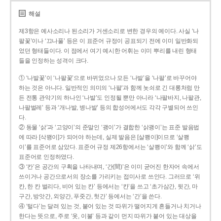
해설
제3항은 예사소리나 된소리가 거센소리로 변한 경우의 예이다. 사실 ‘나
팔꽃’이나 ‘끄나풀’ 등은 이 표준어 규정이 공표되기 전에 이미 일반화되
었던 형태들이다. 이 점에서 여기 예시한 어휘는 이미 뿌리를 내린 형태
들을 인정하는 성격이 크다.
① ‘나발꽃’이 ‘나팔꽃’으로 바뀌었으나 모든 ‘나발’을 ‘나팔’로 바꾸어야
하는 것은 아니다. 일반적인 의미의 ‘나팔’과 함께 놋쇠로 긴 대롱처럼 만
든 전통 관악기의 하나인 ‘나발’도 인정될 뿐만 아니라 ‘나팔바지, 나팔관,
나팔벌레’ 등과 ‘개나발, 병나발’ 등의 합성어에서도 각각 구별되어 쓰인
다.
② 동물 ‘삵’과 ‘고양이’의 준말인 ‘괭이’가 결합한 ‘삵괭이’는 표준 발음법
에 따라 [삭꽹이]가 되어야 하는데, 실제 발음은 [살쾡이]이므로 ‘살쾡
이’를 표준어로 삼았다. 표준어 규정 제26항에서는 ‘살쾡이’와 함께 ‘삵’도
표준어로 인정하였다.
③ ‘칸’은 공간의 구획을 나타내며, ‘간(間)’은 이미 굳어진 한자어 속에서
쓰이거나 공간으로서의 장소를 가리키는 접미사로 쓰인다. 그러므로 ‘위
칸, 한 칸 벌리다, 비어 있는 칸’ 등에서는 ‘칸’을 쓰고 ‘초가삼간, 뒷간, 마
구간, 방앗간, 외양간, 푸줏간, 헛간’ 등에서는 ‘간’을 쓴다.
④ ‘털다’는 달려 있는 것, 붙어 있는 것 따위가 떨어지게 흔들거나 치거나
한다는 뜻으로, 주로 ‘옷, 이불’ 등과 같이 먼지 따위가 붙어 있는 대상을