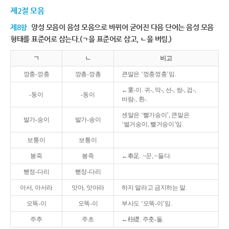
제2절 모음
제8항
양성 모음이 음성 모음으로 바뀌어 굳어진 다음 단어는 음성 모음
형태를 표준어로 삼는다.(ㄱ을 표준어로 삼고, ㄴ을 버림.)
ㄱ
ㄴ
비고
깡충-깡충
깡총-깡총
큰말은 ‘껑충껑충’임.
←童-이. 귀-, 막-, 선-, 쌍-, 검-,
-둥이
-동이
바람-, 흰-.
센말은 ‘빨가숭이’, 큰말은
발가-숭이
발가-송이
‘벌거숭이, 뻘거숭이’임.
보퉁이
보통이
봉죽
봉족
←奉足. ~꾼, ~들다.
뻗정-다리
뻗장-다리
아서, 아서라
앗아, 앗아라
하지 말라고 금지하는 말.
오뚝-이
오똑-이
부사도 ‘오뚝-이’임.
주추
주초
←柱礎. 주춧-돌.