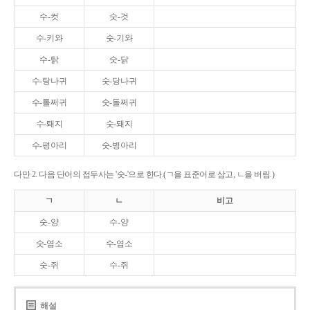
수-컷
숫-것
수-키와
숫-기와
수-탉
숫-닭
수-탕나귀
숫-당나귀
수-톨쩌귀
숫-돌쩌귀
수-퇘지
숫-돼지
수-평아리
숫-병아리
다만 2. 다음 단어의 접두사는 '숫-'으로 한다.(ㄱ을 표준어로 삼고, ㄴ을 버림.)
ㄱ
ㄴ
비고
숫-양
수-양
숫-염소
수-염소
숫-쥐
수-쥐
해설