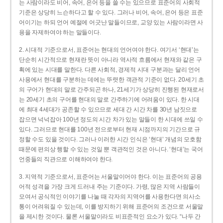
는 사람이라도 비어, 속어, 은어 등을 쓸 수는 있으므로 표준어의 사회적
기준은 상당히 느슨하다고 할 수 있다. 그러나 비어, 속어, 은어 등은 표준
어이기는 하되 언어 예절에 어긋난 말들이므로, 교양 있는 사람이라면 사
용을 자제하여야 하는 말들이다.
2. 시대적 기준으로서, 표준어는 현대의 언어여야 한다. 여기서 ‘현대’는
단순히 시간적으로 현재란 뜻이 아니라 역사적 흐름에서 현재와 같은 구
획에 있는 시대를 말한다. 다른 사회적, 경제적 시대 구분과는 달리 언어
사용에서 현대를 구분하는 데에는 뚜렷한 객관적 기준이 없다. 20세기 초
의 구어가 현대의 말로 간주되곤 하나, 21세기가 상당히 진행된 현재로서
는 20세기 초의 구어를 현대의 말로 간주하기에 어려움이 있다. 한 시대
에 최대 4세대가 공존할 수 있으므로 세대 간 시간 차를 30년 남짓으로
잡으면 넉넉잡아 100년 정도의 시간 차가 있는 말들이 한 시대에 쓰일 수
있다. 그러므로 현대를 100년 전으로부터 현재 시점까지의 기간으로 규
정할 수도 있을 것이다. 그러나 이러한 시간 인식은 ‘현대’ 개념의 모호함
때문에 편의상 행할 수 있는 것일 뿐 객관적인 것은 아니다. ‘현대’는 국어
언중들의 직관으로 이해하여야 한다.
3. 지역적 기준으로서, 표준어는 서울말이어야 한다. 이는 표준어의 공용
어적 성격을 가장 크게 드러내 주는 기준이다. 가령, 많은 지역 사람들이
모여서 공식적인 이야기를 나눌 때 각자의 지역어를 사용한다면 의사소
통이 어려워질 수 있는데, 이를 방지하기 위해 표준어의 조건으로 서울말
을 제시한 것이다. 물론 서울말이라도 비표준적인 요소가 있다. “나두 간