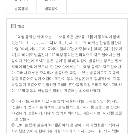
발목쟁이
발목장이
해설
‘ㅣ’ 역행 동화란 뒤에 오는 ‘ㅣ’ 모음 혹은 반모음 ‘ㅣ[j]’에 동화되어 앞에
있는 ‘ㅏ, ㅓ, ㅗ, ㅜ, ㅡ’가 각각 ‘ㅐ, ㅔ, ㅚ, ㅟ, ㅣ’로 바뀌는 현상을 말한다.
가령, ‘아비, 어미, 고기, 죽이다, 끓이다’는 자주 [애비], [에미], [괴기], [쥐기
다], [끼리다]로 발음된다. ‘ㅣ’ 역행 동화는 전국적으로 자주 일어나는 현
상이다. 체언에 조사가 붙은 ‘밥이’를 [배비]와 같이 발음하는 경우는 일부
지역에 국한되어 있으나, 한 단어 안에서는 ‘ㅣ’ 역행 동화가 자주 일어난
다. 그러나 대부분 주의해서 발음하면 피할 수 있는 발음이므로 그 동화
형을 표준어로 삼기 어렵다. 또한 이 동화 현상은 매우 광범위하여 그 동
화형을 다 표준어로 인정하면 오히려 혼란을 일으킬 우려도 있다. 그리하
여 ‘ㅣ’ 역행 동화 현상을 인정하는 표준어는 최소화하였다.
① ‘-나기’는, 서울에서 났다는 뜻의 ‘서울나기’는 그대로 쓰임 직하지만
‘신출나기, 풋나기’는 어색하므로 일률적으로 ‘-내기’를 표준으로 삼았다.
‘여간내기, 보통내기, 새내기’ 등의 어휘에서도 마찬가지로 ‘-내기’를 표준
으로 삼는다.
② ‘남비’는 종래 일본어 ‘나베[鍋]’에서 온 말이라 하여 원형을 의식해서
처리했던 것이나, 현대에는 어원 의식이 거의 사라졌다. 따라서 제5항에