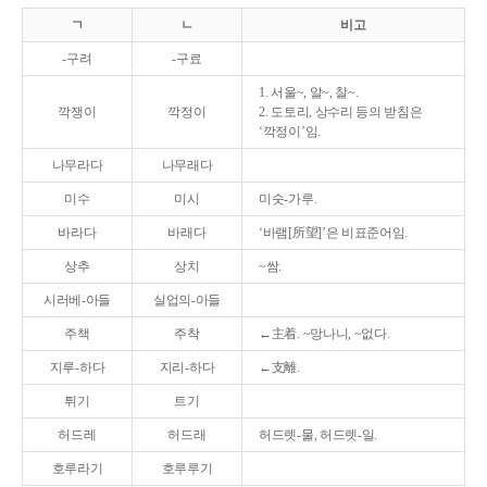
ㄱ
ㄴ
비고
-구려
-구료
1. 서울~, 알~, 찰~.
깍쟁이
깍정이
2. 도토리, 상수리 등의 받침은
‘깍정이’임.
나무라다
나무래다
미수
미시
미숫-가루.
바라다
바래다
‘바램[所望]’은 비표준어임.
상추
상치
~쌈.
시러베-아들
실업의-아들
주책
주착
←主着. ~망나니, ~없다.
지루-하다
지리-하다
←支離.
튀기
트기
허드레
허드래
허드렛-물, 허드렛-일.
호루라기
호루루기