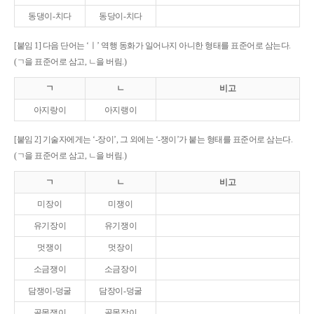
동댕이-치다
동당이-치다
[붙임 1] 다음 단어는 ‘ㅣ’ 역행 동화가 일어나지 아니한 형태를 표준어로 삼는다.
(ㄱ을 표준어로 삼고, ㄴ을 버림.)
ㄱ
ㄴ
비고
아지랑이
아지랭이
[붙임 2] 기술자에게는 ‘-장이’, 그 외에는 ‘-쟁이’가 붙는 형태를 표준어로 삼는다.
(ㄱ을 표준어로 삼고, ㄴ을 버림.)
ㄱ
ㄴ
비고
미장이
미쟁이
유기장이
유기쟁이
멋쟁이
멋장이
소금쟁이
소금장이
담쟁이-덩굴
담장이-덩굴
골목쟁이
골목장이