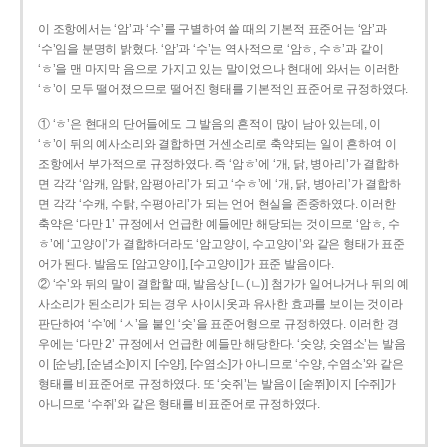
이 조항에서는 ‘암’과 ‘수’를 구별하여 쓸 때의 기본적 표준어는 ‘암’과
‘수’임을 분명히 밝혔다. ‘암’과 ‘수’는 역사적으로 ‘암ㅎ, 수ㅎ’과 같이
‘ㅎ’을 맨 마지막 음으로 가지고 있는 말이었으나 현대에 와서는 이러한
‘ㅎ’이 모두 떨어졌으므로 떨어진 형태를 기본적인 표준어로 규정하였다.
① ‘ㅎ’은 현대의 단어들에도 그 발음의 흔적이 많이 남아 있는데, 이
‘ㅎ’이 뒤의 예사소리와 결합하면 거센소리로 축약되는 일이 흔하여 이
조항에서 부가적으로 규정하였다. 즉 ‘암ㅎ’에 ‘개, 닭, 병아리’가 결합하
면 각각 ‘암캐, 암탉, 암평아리’가 되고 ‘수ㅎ’에 ‘개, 닭, 병아리’가 결합하
면 각각 ‘수캐, 수탉, 수평아리’가 되는 언어 현실을 존중하였다. 이러한
축약은 ‘다만 1’ 규정에서 언급한 예들에만 해당되는 것이므로 ‘암ㅎ, 수
ㅎ’에 ‘고양이’가 결합하더라도 ‘암고양이, 수고양이’와 같은 형태가 표준
어가 된다. 발음도 [암고양이], [수고양이]가 표준 발음이다.
② ‘수’와 뒤의 말이 결합할 때, 발음상 [ㄴ(ㄴ)] 첨가가 일어나거나 뒤의 예
사소리가 된소리가 되는 경우 사이시옷과 유사한 효과를 보이는 것이라
판단하여 ‘수’에 ‘ㅅ’을 붙인 ‘숫’을 표준어형으로 규정하였다. 이러한 경
우에는 ‘다만 2’ 규정에서 언급한 예들만 해당한다. ‘숫양, 숫염소’는 발음
이 [순냥], [순념소]이지 [수양], [수염소]가 아니므로 ‘수양, 수염소’와 같은
형태를 비표준어로 규정하였다. 또 ‘숫쥐’는 발음이 [숟쮜]이지 [수쥐]가
아니므로 ‘수쥐’와 같은 형태를 비표준어로 규정하였다.