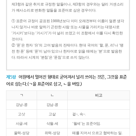
제3항과 같은 취지로 규정한 말들이나, 제3항의 경우와는 달리 거센소리
가 예사소리로 변화한 말들을 표준어로 삼은 경우이다.
① 표준어 규정이 공표된 1988년보다 이미 오래전부터 이름이 얼른 생각
나지 않거나 바로 말하기 곤란한 사람 또는 사물을 가리키는 대명사로
‘거시키’보다는 ‘거시기’가 더 널리 쓰였고 이 조항에서 이를 다시 확인한
것이다.
② ‘푼’은 한자 ‘分’의 고어 발음의 잔재이다. 현대 국어의 ‘할, 푼, 리’나 ‘땡
전 한 푼’ 등에 ‘푼’이 남아 있으나 한자어로 읽을 때에는 ‘분’으로 발음한
다. 따라서 시계의 ‘분침’은 ‘푼침’으로 쓰지 않는다.
제5항
어원에서 멀어진 형태로 굳어져서 널리 쓰이는 것은, 그것을 표준
어로 삼는다.(ㄱ을 표준어로 삼고, ㄴ을 버림.)
ㄱ
ㄴ
비고
강낭-콩
강남-콩
고삿
고샅
겉~, 속~.
사글-세
삭월-세
‘월세’는 표준어임.
울력-성당
위력-성당
떼를 지어서 으르고 협박하는 일.