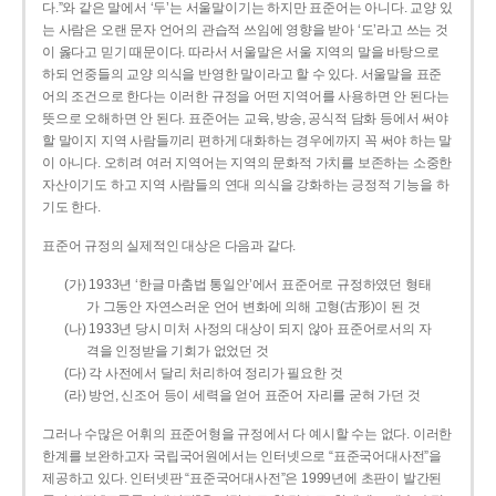
다.”와 같은 말에서 ‘두’는 서울말이기는 하지만 표준어는 아니다. 교양 있
는 사람은 오랜 문자 언어의 관습적 쓰임에 영향을 받아 ‘도’라고 쓰는 것
이 옳다고 믿기 때문이다. 따라서 서울말은 서울 지역의 말을 바탕으로
하되 언중들의 교양 의식을 반영한 말이라고 할 수 있다. 서울말을 표준
어의 조건으로 한다는 이러한 규정을 어떤 지역어를 사용하면 안 된다는
뜻으로 오해하면 안 된다. 표준어는 교육, 방송, 공식적 담화 등에서 써야
할 말이지 지역 사람들끼리 편하게 대화하는 경우에까지 꼭 써야 하는 말
이 아니다. 오히려 여러 지역어는 지역의 문화적 가치를 보존하는 소중한
자산이기도 하고 지역 사람들의 연대 의식을 강화하는 긍정적 기능을 하
기도 한다.
표준어 규정의 실제적인 대상은 다음과 같다.
(가) 1933년 ‘한글 마춤법 통일안’에서 표준어로 규정하였던 형태
가 그동안 자연스러운 언어 변화에 의해 고형(古形)이 된 것
(나) 1933년 당시 미처 사정의 대상이 되지 않아 표준어로서의 자
격을 인정받을 기회가 없었던 것
(다) 각 사전에서 달리 처리하여 정리가 필요한 것
(라) 방언, 신조어 등이 세력을 얻어 표준어 자리를 굳혀 가던 것
그러나 수많은 어휘의 표준어형을 규정에서 다 예시할 수는 없다. 이러한
한계를 보완하고자 국립국어원에서는 인터넷으로 “표준국어대사전”을
제공하고 있다. 인터넷판 “표준국어대사전”은 1999년에 초판이 발간된