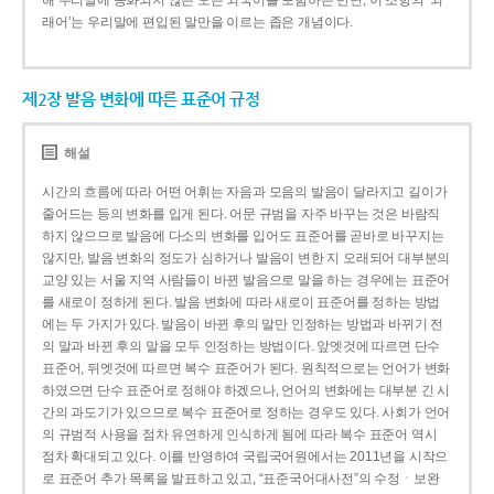
해 우리말에 동화되지 않은 모든 외국어를 포함하는 반면, 이 조항의 ‘외
래어’는 우리말에 편입된 말만을 이르는 좁은 개념이다.
제2장 발음 변화에 따른 표준어 규정
해설
시간의 흐름에 따라 어떤 어휘는 자음과 모음의 발음이 달라지고 길이가
줄어드는 등의 변화를 입게 된다. 어문 규범을 자주 바꾸는 것은 바람직
하지 않으므로 발음에 다소의 변화를 입어도 표준어를 곧바로 바꾸지는
않지만, 발음 변화의 정도가 심하거나 발음이 변한 지 오래되어 대부분의
교양 있는 서울 지역 사람들이 바뀐 발음으로 말을 하는 경우에는 표준어
를 새로이 정하게 된다. 발음 변화에 따라 새로이 표준어를 정하는 방법
에는 두 가지가 있다. 발음이 바뀐 후의 말만 인정하는 방법과 바뀌기 전
의 말과 바뀐 후의 말을 모두 인정하는 방법이다. 앞엣것에 따르면 단수
표준어, 뒤엣것에 따르면 복수 표준어가 된다. 원칙적으로는 언어가 변화
하였으면 단수 표준어로 정해야 하겠으나, 언어의 변화에는 대부분 긴 시
간의 과도기가 있으므로 복수 표준어로 정하는 경우도 있다. 사회가 언어
의 규범적 사용을 점차 유연하게 인식하게 됨에 따라 복수 표준어 역시
점차 확대되고 있다. 이를 반영하여 국립국어원에서는 2011년을 시작으
로 표준어 추가 목록을 발표하고 있고, “표준국어대사전”의 수정ㆍ보완