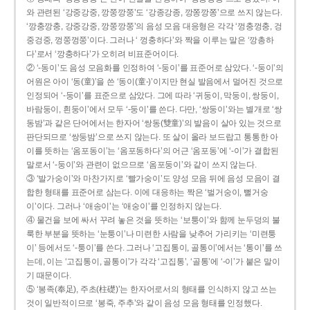
와 관련된 ‘강중강중, 깡쭝깡쭝’도 ‘강종강종, 깡쫑깡쫑’으로 쓰지 않는다.
‘깡충깡충, 강중강중, 깡쭝깡쭝’의 음성 모음 대응형은 각각 ‘껑충껑충, 겅
중겅중, 껑쭝껑쭝’이다. 그러나 ‘ 껑충하다’와 짝을 이루는 말은 ‘깡총하
다’로서 ‘깡충하다’가 오히려 비표준어이다.
② ‘-동이’도 음성 모음화를 인정하여 ‘-둥이’를 표준어로 삼았다. ‘-둥이’의
어원은 아이 ‘동(童)’을 쓴 ‘동이(童-)’이지만 현실 발음에서 멀어진 것으로
인정되어 ‘-둥이’를 표준으로 삼았다. 그에 따라 ‘귀둥이, 막둥이, 쌍둥이,
바람둥이, 흰둥이’에서 모두 ‘-둥이’를 쓴다. 다만, ‘쌍둥이’와는 별개로 ‘쌍
동밤’과 같은 단어에서는 한자어 ‘쌍동(雙童)’의 발음이 살아 있는 것으로
판단되므로 ‘쌍둥밤’으로 쓰지 않는다. 또 살이 올라 보드랍고 통통한 아
이를 뜻하는 ‘옴포동이’는 ‘옴포동하다’의 어근 ‘옴포동’에 ‘-이’가 결합된
말로서 ‘-둥이’와 관련이 없으므로 ‘옴포둥이’와 같이 쓰지 않는다.
③ ‘발가숭이’와 마찬가지로 ‘빨가숭이’도 양성 모음 뒤에 음성 모음이 결
합한 형태를 표준어로 삼는다. 이에 대응하는 짝은 ‘벌거숭이, 뻘거숭
이’이다. 그러나 ‘애송이’는 ‘애숭이’를 인정하지 않는다.
④ 물건을 보에 싸서 꾸려 놓은 것을 뜻하는 ‘보퉁이’와 함께 눈두덩의 불
룩한 부분을 뜻하는 ‘눈퉁이’나 미련한 사람을 낮추어 가리키는 ‘미련퉁
이’ 등에서도 ‘-퉁이’를 쓴다. 그러나 ‘고집통이, 골통이’에서는 ‘통이’를 쓰
는데, 이는 ‘고집통이, 골통이’가 각각 ‘고집통’, ‘골통’에 ‘-이’가 붙은 말이
기 때문이다.
⑤ ‘봉족(奉足), 주초(柱礎)’는 한자어로서의 형태를 인식하지 않고 쓰는
것이 일반적이므로 ‘봉죽, 주추’와 같이 음성 모음 형태를 인정했다.