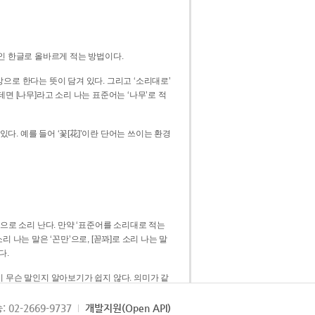
인 한글로 올바르게 적는 방법이다.
으로 한다는 뜻이 담겨 있다. 그리고 ‘소리대로’
. 예를 들어 ‘꽃[花]’이란 단어는 쓰이는 환경
 [꼳]으로 소리 난다. 만약 ‘표준어를 소리대로 적는
다.
 무슨 말인지 알아보기가 쉽지 않다. 의미가 같
쉽다. 즉 ‘꽃, 꼰, 꼳’보다는 ‘꽃’ 하나로 일관
: 02-2669-9737
개발지원(Open API)