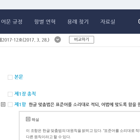
메인콘텐츠 바로가기
어문 규정
항별 연혁
용례 찾기
자료실
비교하기
017-12호(2017. 3. 28.)
본문
제1장 총칙
제1항
한글 맞춤법은 표준어를 소리대로 적되, 어법에 맞도록 함을 
해설
이 조항은 한글 맞춤법의 대원칙을 밝히고 있다. “표준어를 소리대로 적되
다른 원칙이라고 할 수 있다.