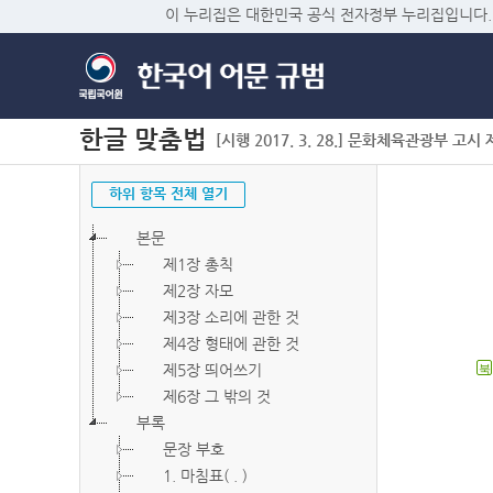
이 누리집은 대한민국 공식 전자정부 누리집입니다.
한글 맞춤법
[시행 2017. 3. 28.] 문화체육관광부 고시 제2
하위 항목 전체 열기
본문
제1장 총칙
제2장 자모
제3장 소리에 관한 것
제4장 형태에 관한 것
제5장 띄어쓰기
북
제6장 그 밖의 것
부록
문장 부호
1. 마침표( . )