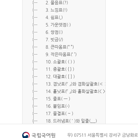
2. 물음표(?)
3. 느낌표(!)
4. 쉼표(,)
5. 가운뎃점(·)
6. 쌍점(:)
7. 빗금(/)
8. 큰따옴표(“ ”)
9. 작은따옴표(‘ ’)
10. 소괄호( ( ) )
11. 중괄호( { } )
12. 대괄호( [ ] )
13. 겹낫표(『 』)와 겹화살괄호(≪ ≫)
14. 홑낫표(「 」)와 홑화살괄호(< >)
15. 줄표( ― )
16. 붙임표(-)
17. 물결표( ~ )
18. 드러냄표( ˙ )와 밑줄(__)
19. 숨김표( O, X )
우) 07511 서울특별시 강서구 금낭화로 
20. 빠짐표( □ )