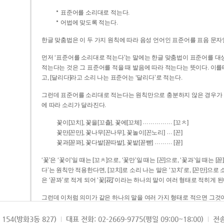
표준어를 소리대로 적는다.
어법에 맞도록 적는다.
한글 맞춤법은 이 두 가지 원칙에 따라 음성 언어인 표준어를 표음 문자
먼저 ‘표준어를 소리대로 적는다’는 말에는 한글 맞춤법이 표준어를 대상
적는다는 것은 그 표준어를 적을 때 발음에 따라 적는다는 뜻이다. 이를테면 [나무]라고 소리 나는 표준어는 ‘나무’로 적
고, [달리다]라고 소리 나는 표준어는 ‘달리다’로 적는다.
그런데 표준어를 소리대로 적는다는 원칙만으로 충분하지 않은 경우가 있다
에 따라 소리가 달라진다.
……………
꽃이[꼬치], 꽃을[꼬츨], 꽃에[꼬체]
[꼬ㅊ]
…
꽃만[꼰만], 꽃나무[꼰나무], 꽃놀이[꼰노리]
[꼰]
………
꽃과[꼳꽈], 꽃다발[꼳따발], 꽃밭[꼳빧]
[꼳]
‘꽃’은 ‘꽃이’일 때는 [꼬ㅊ]으로, ‘꽃만’일 때는 [꼰]으로, ‘꽃과’일 때는
다’는 원칙만 적용한다면, [꼬치]로 소리 나는 말은 ‘꼬치’로, [꼰만]으로 소리 나는 말은 ‘꼰만’으로, [꼳꽈]로 소리 나는 말
은 ‘꼳꽈’로 적게 되어 ‘꽃[花]’이라는 하나의 말이 여러 형태로 적히게 된
그런데 이처럼 의미가 같은 하나의 말을 여러 가지 형태로 적으면 그것이
은 하나의 말은 형태를 하나로 고정하여 일관되게 적어야 의미를 파악하기가 
되게 적는 것이 의미를 파악하는 데 효과적이다.
154(방화3동 827)
대표 전화: 02-2669-9775(평일 09:00~18:00)
전송