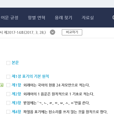
메인콘텐츠 바로가기
어문 규정
항별 연혁
용례 찾기
자료실
비교하기
제2017-14호(2017. 3. 28.)
본문
제1장 표기의 기본 원칙
제1항
외래어는 국어의 현용 24 자모만으로 적는다.
북
제2항
외래어의 1 음운은 원칙적으로 1 기호로 적는다.
제3항
받침에는 ‘ㄱ, ㄴ, ㄹ, ㅁ, ㅂ, ㅅ, ㅇ’만을 쓴다.
제4항
파열음 표기에는 된소리를 쓰지 않는 것을 원칙으로 한다.