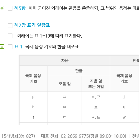
제5항
이미 굳어진 외래어는 관용을 존중하되, 그 범위와 용례는 따로
북
제2장 표기 일람표
외래어는 표 1~19에 따라 표기한다.
표 1
국제 음성 기호와 한글 대조표
북
자음
반
한글
국제 음성
국제 음성
자음 앞
기호
기호
모음 앞
또는 어말
p
ㅍ
ㅂ, 프
j
b
ㅂ
브
ɥ
t
ㅌ
ㅅ, 트
w
d
ㄷ
드
154(방화3동 827)
대표 전화: 02-2669-9775(평일 09:00~18:00)
전송
k
ㅋ
ㄱ, 크