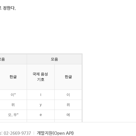
 정한다.
모음
모음
국제 음성
한글
한글
기호
이*
i
이
위
y
위
오, 우*
e
에
ø
외
: 02-2669-9737
개발지원(Open API)
ɛ
에