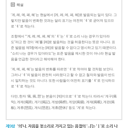
해설
‘계, 례, 몌, 폐, 혜’는 현실에서 [게, 레, 메, 페, 헤]로 발음되는 일이 있다. 그
렇지만 발음이 변화한 것과는 달리 표기는 여전히 ‘ㅖ’로 굳어져 있으므
로 ‘ㅖ’로 적는다.
조항에서 “‘계, 례, 몌, 폐, 혜’의 ‘ㅖ’는 ‘ㅔ’로 소리 나는 경우가 있더라
도”라고 한 것이 ‘례’를 [레]로 발음하는 것을 허용한다는 뜻은 아니다. 표
준 발음법 제5항에서는 [레]로 발음할 수 없다고 명시하고 있기 때문이다.
“소리 나는 경우가 있더라도”는 표준 발음을 제시한 것이 아니라 현실 발
음을 언급한 것이라고 해석해야 한다.
‘계, 몌, 폐, 혜’는 발음의 변화를 따르면 ‘ㅔ’로 적어야 할 것처럼 보인다.
그러나 ‘ㅖ’의 발음이 완전히 사라졌다고 할 수 없고 철자와 발음이 반드
시 일치하는 것도 아니다. 또한 사람들이 여전히 표기를 ‘ㅖ’로 인식하므
로 ‘ㅖ’로 적는다.
다만, 한자 ‘偈, 揭, 憩’는 본음이 [게]이므로 ‘ㅔ’로 적는다. 따라서 ‘게구(偈
句), 게제(偈諦), 게기(揭記), 게방(揭榜), 게양(揭揚), 게재(揭載), 게판(揭
板), 게류(憩流), 게식(憩息), 게휴(憩休)’ 등도 ‘게’로 적는다.
제9항
‘의’나, 자음을 첫소리로 가지고 있는 음절의 ‘ㅢ’는 ‘ㅣ’로 소리 나