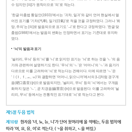
수 있지만 [의]가 원칙이므로 ‘의’로 적는다.
‘한글 마춤법 통일안(1933)’에서는 ‘긔챠, 일긔’와 같이 언어 현실에서 멀
어진 표기를 ‘기차(汽車), 일기(日氣)’로 적을 것을 규정하였다. 그러나 ‘희
망, 주의’는 [의]로 발음되므로 표기도 ‘ㅢ’로 한다고 규정하였다. ‘한글 맞
춤법(1988)’에서는 발음의 변화는 인정하면서 표기는 기존대로 유지하
였다.
‘늬’의 발음과 표기
‘늴리리, 무늬’ 등의 ‘늬’를 ‘니’로 읽지만 표기는 ‘늬’로 하는 것을 ‘ㄴ’의 음
가와 관련하여 설명하기도 한다. ‘무늬’의 ‘ㄴ’은 ‘어머니’의 ‘ㄴ’과 음가가
다르므로 이를 고려하여 ‘늬’로 적는다는 견해이다. 이에 따르면 ‘ㄴ’은
‘ㅣ(ㅑ, ㅕ, ㅛ, ㅠ)’와 결합하면 ‘어머니, 읽으니까’에서의 [니]처럼 경구개
음(硬口蓋音) [ɲ]으로 발음되지만, ‘늴리리, 무늬’ 등의 ‘늬’에서는 구개음
화하지 않은 ‘ㄴ’, 곧 치경음(齒莖音) [n]으로 발음된다. 이를 고려하여 ‘늴
리리, 무늬’ 등에서는 전통적인 표기대로 ‘늬’로 적는다고 본다.
제5절 두음 법칙
제10항
한자음 ‘녀, 뇨, 뉴, 니’가 단어 첫머리에 올 적에는, 두음 법칙에
따라 ‘여, 요, 유, 이’로 적는다. (ㄱ을 취하고, ㄴ을 버림.)