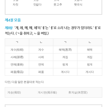
자칫
짓밟다
풋고추
햇곡식
제4절 모음
제8항
‘계, 례, 몌, 폐, 혜’의 ‘ㅖ’는 ‘ㅔ’로 소리 나는 경우가 있더라도 ‘ㅖ’로
적는다. (ㄱ을 취하고, ㄴ을 버림.)
ㄱ
ㄴ
ㄱ
ㄴ
계수(桂樹)
게수
혜택(惠澤)
헤택
사례(謝禮)
사레
계집
게집
연몌(連袂)
연메
핑계
핑게
폐품(廢品)
페품
계시다
게시다
다만, 다음 말은 본음대로 적는다.
게송(偈頌)
게시판(揭示板)
휴게실(休憩室)