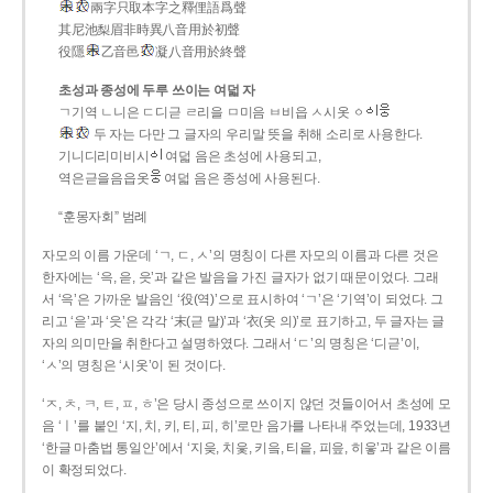
兩字只取本字之釋俚語爲聲
其尼池梨眉非時異八音用於初聲
役隱
乙音邑
凝八音用於終聲
초성과 종성에 두루 쓰이는 여덟 자
ㄱ기역 ㄴ니은 ㄷ디귿 ㄹ리을 ㅁ미음 ㅂ비읍 ㅅ시옷 ㆁ
두 자는 다만 그 글자의 우리말 뜻을 취해 소리로 사용한다.
기니디리미비시
여덟 음은 초성에 사용되고,
역은귿을음읍옷
여덟 음은 종성에 사용된다.
“훈몽자회” 범례
자모의 이름 가운데 ‘ㄱ, ㄷ, ㅅ’의 명칭이 다른 자모의 이름과 다른 것은
한자에는 ‘윽, 읃, 읏’과 같은 발음을 가진 글자가 없기 때문이었다. 그래
서 ‘윽’은 가까운 발음인 ‘役(역)’으로 표시하여 ‘ㄱ’은 ‘기역’이 되었다. 그
리고 ‘읃’과 ‘읏’은 각각 ‘末(귿 말)’과 ‘衣(옷 의)’로 표기하고, 두 글자는 글
자의 의미만을 취한다고 설명하였다. 그래서 ‘ㄷ’의 명칭은 ‘디귿’이,
‘ㅅ’의 명칭은 ‘시옷’이 된 것이다.
‘ㅈ, ㅊ, ㅋ, ㅌ, ㅍ, ㅎ’은 당시 종성으로 쓰이지 않던 것들이어서 초성에 모
음 ‘ㅣ’를 붙인 ‘지, 치, 키, 티, 피, 히’로만 음가를 나타내 주었는데, 1933년
‘한글 마춤법 통일안’에서 ‘지읒, 치읓, 키읔, 티읕, 피읖, 히읗’과 같은 이름
이 확정되었다.