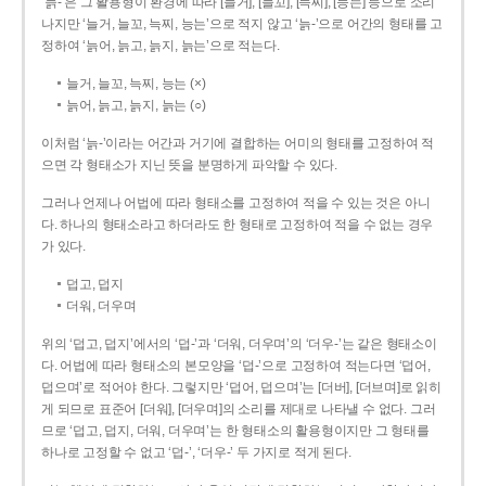
‘늙-’은 그 활용형이 환경에 따라 [늘거], [늘꼬], [늑찌], [능는] 등으로 소리
나지만 ‘늘거, 늘꼬, 늑찌, 능는’으로 적지 않고 ‘늙-’으로 어간의 형태를 고
정하여 ‘늙어, 늙고, 늙지, 늙는’으로 적는다.
늘거, 늘꼬, 늑찌, 능는 (×)
늙어, 늙고, 늙지, 늙는 (○)
이처럼 ‘늙-­’이라는 어간과 거기에 결합하는 어미의 형태를 고정하여 적
으면 각 형태소가 지닌 뜻을 분명하게 파악할 수 있다.
그러나 언제나 어법에 따라 형태소를 고정하여 적을 수 있는 것은 아니
다. 하나의 형태소라고 하더라도 한 형태로 고정하여 적을 수 없는 경우
가 있다.
덥고, 덥지
더워, 더우며
위의 ‘덥고, 덥지’에서의 ‘덥-­’과 ‘더워, 더우며’의 ‘더우-­’는 같은 형태소이
다. 어법에 따라 형태소의 본모양을 ‘덥-­’으로 고정하여 적는다면 ‘덥어,
덥으며’로 적어야 한다. 그렇지만 ‘덥어, 덥으며’는 [더버], [더브며]로 읽히
게 되므로 표준어 [더워], [더우며]의 소리를 제대로 나타낼 수 없다. 그러
므로 ‘덥고, 덥지, 더워, 더우며’는 한 형태소의 활용형이지만 그 형태를
하나로 고정할 수 없고 ‘덥-’, ‘더우-’ 두 가지로 적게 된다.