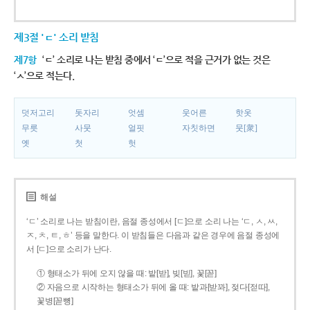
제3절 'ㄷ' 소리 받침
제7항
‘ㄷ’ 소리로 나는 받침 중에서 ‘ㄷ’으로 적을 근거가 없는 것은
‘ㅅ’으로 적는다.
덧저고리
돗자리
엇셈
웃어른
핫옷
무릇
사뭇
얼핏
자칫하면
뭇[衆]
옛
첫
헛
해설
‘ㄷ’ 소리로 나는 받침이란, 음절 종성에서 [ㄷ]으로 소리 나는 ‘ㄷ, ㅅ, ㅆ,
ㅈ, ㅊ, ㅌ, ㅎ’ 등을 말한다. 이 받침들은 다음과 같은 경우에 음절 종성에
서 [ㄷ]으로 소리가 난다.
① 형태소가 뒤에 오지 않을 때: 밭[받], 빚[빋], 꽃[꼳]
② 자음으로 시작하는 형태소가 뒤에 올 때: 밭과[받꽈], 젖다[젇따],
꽃병[꼳뼝]