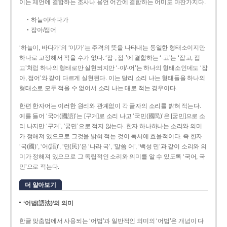
이는 체언에 결합하는 조사나 용언 어간에 결합하는 어미도 마찬가지다.
하늘이/바다가
잡아/접어
‘하늘이, 바다가’의 ‘이/가’는 주격의 뜻을 나타내는 동일한 형태소이지만
하나로 고정해서 적을 수가 없다. ‘잡-, 접-’에 결합하는 ‘-고’는 ‘잡고, 접
고’처럼 하나의 형태로만 실현되지만 ‘-아/-어’는 하나의 형태소인데도 ‘잡
아, 접어’와 같이 다르게 실현된다. 이는 달리 소리 나는 형태들을 하나의
형태소로 모두 적을 수 없어서 소리 나는 대로 적는 경우이다.
한편 한자어는 이러한 원리와 관계없이 각 글자의 소리를 밝혀 적는다.
예를 들어 ‘국어(國語)’는 [구거]로 소리 나고 ‘국민(國民)’은 [궁민]으로 소
리 나지만 ‘구거’, ‘궁민’으로 적지 않는다. 한자 하나하나는 소리와 의미
가 정해져 있으므로 그것을 밝혀 적는 것이 독서에 효율적이다. 즉 한자
‘국(國)’, ‘어(語)’, ‘민(民)’은 ‘나라 국’, ‘말씀 어’, ‘백성 민’과 같이 소리와 의
미가 정해져 있으므로 그 독립적인 소리와 의미를 알 수 있도록 ‘국어, 국
민’으로 적는다.
더 알아보기
‘어법(語法)’의 의미
한글 맞춤법에서 사용되는 ‘어법’과 일반적인 의미의 ‘어법’은 개념이 다