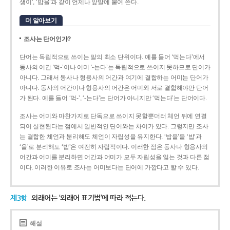
생이’, ‘밥을’과 같이 언제나 앞말에 붙여 쓴다.
더 알아보기
조사는 단어인가?
단어는 독립적으로 쓰이는 말의 최소 단위이다. 예를 들어 ‘먹는다’에서
동사의 어간 ‘먹-­’이나 어미 ‘­-는다’는 독립적으로 쓰이지 못하므로 단어가
아니다. 그래서 동사나 형용사의 어간과 여기에 결합하는 어미는 단어가
아니다. 동사의 어간이나 형용사의 어간은 어미와 서로 결합해야만 단어
가 된다. 예를 들어 ‘먹-’, ‘-는다’는 단어가 아니지만 ‘먹는다’는 단어이다.
조사는 어미와 마찬가지로 단독으로 쓰이지 못할뿐더러 체언 뒤에 연결
되어 실현된다는 점에서 일반적인 단어와는 차이가 있다. 그렇지만 조사
는 결합한 체언과 분리해도 체언이 자립성을 유지한다. ‘밥을’을 ‘밥’과
‘을’로 분리해도 ‘밥’은 여전히 자립적이다. 이러한 점은 동사나 형용사의
어간과 어미를 분리하면 어간과 어미가 모두 자립성을 잃는 것과 다른 점
이다. 이러한 이유로 조사는 어미보다는 단어에 가깝다고 할 수 있다.
제3항
외래어는 ‘외래어 표기법’에 따라 적는다.
해설