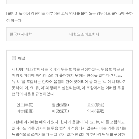
[붙임 3] 둘 이상의 단어로 이루어진 고유 명사를 붙여 쓰는 경우에도 붙임 2에 준하
여 적는다.
한국여자대학
대한요소비료회사
해설
제10항~제12항에서는 국어의 두음 법칙을 규정하였다. 두음 법칙은 단
어의 첫머리에 특정한 소리가 출현하지 못하는 현상을 말한다. ‘녀, 뇨,
뉴, 니’를 포함하는 한자어 음절이 단어 첫머리에 올 때는 ‘ㄴ’이 나타나지
못하여 ‘여, 요, 유, 이’의 형태로 실현되는데, 이 조항에서는 이러한 두음
법칙의 내용을 규정하였다.
연도(年度)
열반(涅槃)
요도(尿道)
이승(尼僧)
이공(泥工)
익사(溺死)
그런데 여기에는 예외가 있다. 한자어 음절이 ‘녀, 뇨, 뉴, 니’를 포함하고
있더라도 의존 명사에는 두음 법칙이 적용되지 않는다. 이는 의존 명사는
독립적으로 쓰이기보다는 그 앞의 말과 연결되어 하나의 단위를 구성하