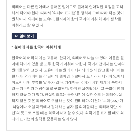
외래어는 다른 언어에서 들어온 말이므로 원어의 언어적인 특징을 고려
해서 적어야 한다. 따라서 ‘외래어 표기법’을 정하여 그에 따라 적는 것이
원칙이다. 외래어는 고유어, 한자어와 함께 국어의 어휘 체계에 정착한
어휘라고 할 수 있다.
더 알아보기
원어에 따른 한국어 어휘 체계
한국어의 어휘 체계는 고유어, 한자어, 외래어로 나눌 수 있다. 이들은 원
어에 차이가 있을 뿐 모두 한국어 어휘에 속한다. 국어사전에서는 단어의
원어를 밝히고 있다. 고유어에는 원어가 제시되어 있지 않고 한자어에는
한자가, 외래어에는 각 단어의 원어명과 로마자 표기가 제시되어 있어서
이로써 어휘 부류를 알 수가 있다. 외래어는 국어의 어휘 체계에 속하지
않는 외국어와 개념적으로 구별된다. 하지만 실생활에서 그 구별이 명확
하지 않을 때가 있다. 현실적으로는 국어사전에 실린 어휘는 외래어, 실
리지 않은 것은 외국어로 구별하는 것이 편리하다. 예컨대 ‘보이(boy)’가
‘식당이나 호텔 따위에서 접대하는 남자’를 의미할 때는 외래어지만 ‘소
년’의 뜻으로 쓰일 때는 외국어라고 할 수 있다. 외국어를 표기할 때도 외
래어 표기법의 원칙을 준용하는 일이 많다.