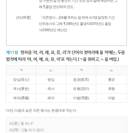
상 구분한 일 년 동안의 기간. 또는 앞의 말에 해당하는 그
해. ¶ 졸업 연도/제작 연도.
년도(年度)
「의존명사」((해를 뜻하는 말 뒤에 쓰여)) 일정한 기간
단위로서의 그해. ¶ 1985년도 출생자/1970년도 졸업
식/1990년도 예산안.
제11항
한자음 ‘랴, 려, 례, 료, 류, 리’가 단어의 첫머리에 올 적에는, 두음
법칙에 따라 ‘야, 여, 예, 요, 유, 이’로 적는다.(ㄱ을 취하고, ㄴ을 버림.)
ㄱ
ㄴ
ㄱ
ㄴ
양심(良心)
량심
용궁(龍宮)
룡궁
역사(歷史)
력사
유행(流行)
류행
예의(禮儀)
례의
이발(理髮)
리발
다만, 다음과 같은 의존 명사는 본음대로 적는다.
리(里): 몇 리냐?
리(理): 그럴 리가 없다.