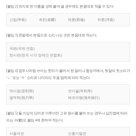
[붙임 2] 외자로 된 이름을 성에 붙여 쓸 경우에도 본음대로 적을 수 있다.
신립(申砬)
최린(崔麟)
채륜(蔡倫)
하륜(河崙)
[붙임 3] 준말에서 본음으로 소리 나는 것은 본음대로 적는다.
국련(국제 연합)
한시련(한국 시각 장애인 연합회)
[붙임 4] 접두사처럼 쓰이는 한자가 붙어서 된 말이나 합성어에서, 뒷말의 첫소리가
‘ㄴ’ 또는 ‘ㄹ’ 소리로 나더라도 두음 법칙에 따라 적는다.
역이용(逆利用)
연이율(年利率)
열역학(熱力學)
해외여행(海外旅行)
[붙임 5] 둘 이상의 단어로 이루어진 고유 명사를 붙여 쓰는 경우나 십진법에 따라
쓰는 수(數)도 붙임 4에 준하여 적는다.
서울여관
신흥이발관