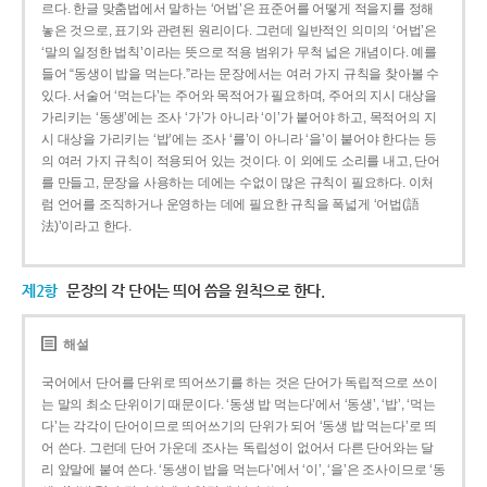
르다. 한글 맞춤법에서 말하는 ‘어법’은 표준어를 어떻게 적을지를 정해
놓은 것으로, 표기와 관련된 원리이다. 그런데 일반적인 의미의 ‘어법’은
‘말의 일정한 법칙’이라는 뜻으로 적용 범위가 무척 넓은 개념이다. 예를
들어 “동생이 밥을 먹는다.”라는 문장에서는 여러 가지 규칙을 찾아볼 수
있다. 서술어 ‘먹는다’는 주어와 목적어가 필요하며, 주어의 지시 대상을
가리키는 ‘동생’에는 조사 ‘가’가 아니라 ‘이’가 붙어야 하고, 목적어의 지
시 대상을 가리키는 ‘밥’에는 조사 ‘를’이 아니라 ‘을’이 붙어야 한다는 등
의 여러 가지 규칙이 적용되어 있는 것이다. 이 외에도 소리를 내고, 단어
를 만들고, 문장을 사용하는 데에는 수없이 많은 규칙이 필요하다. 이처
럼 언어를 조직하거나 운영하는 데에 필요한 규칙을 폭넓게 ‘어법(語
法)’이라고 한다.
제2항
문장의 각 단어는 띄어 씀을 원칙으로 한다.
해설
국어에서 단어를 단위로 띄어쓰기를 하는 것은 단어가 독립적으로 쓰이
는 말의 최소 단위이기 때문이다. ‘동생 밥 먹는다’에서 ‘동생’, ‘밥’, ‘먹는
다’는 각각이 단어이므로 띄어쓰기의 단위가 되어 ‘동생 밥 먹는다’로 띄
어 쓴다. 그런데 단어 가운데 조사는 독립성이 없어서 다른 단어와는 달
리 앞말에 붙여 쓴다. ‘동생이 밥을 먹는다’에서 ‘이’, ‘을’은 조사이므로 ‘동