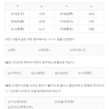
ㄱ
ㄴ
ㄱ
ㄴ
여자(女子)
녀자
유대(紐帶)
뉴대
연세(年歲)
년세
이토(泥土)
니토
요소(尿素)
뇨소
익명(匿名)
닉명
다만, 다음과 같은 의존 명사에서는 ‘냐, 녀’ 음을 인정한다.
냥(兩)
냥쭝(兩-)
년(年)(몇 년)
[붙임 1] 단어의 첫머리 이외의 경우에는 본음대로 적는다.
남녀(男女)
당뇨(糖尿)
결뉴(結紐)
은닉(隱匿)
[붙임 2] 접두사처럼 쓰이는 한자가 붙어서 된 말이나 합성어에서, 뒷말의 첫소리가
‘ㄴ’ 소리로 나더라도 두음 법칙에 따라 적는다.
신여성(新女性)
공염불(空念佛)
남존여비(男尊女卑)