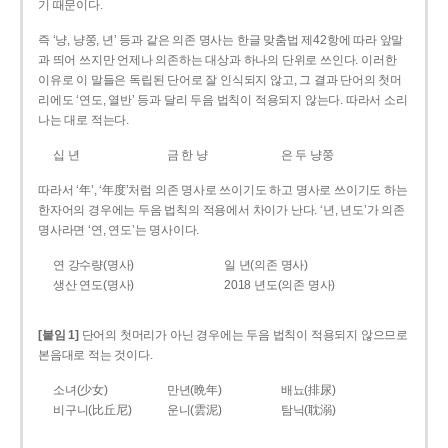
기 때문이다.
즉 ‘냥, 냥쭝, 년’ 등과 같은 의존 명사는 한글 맞춤법 제42항에 따라 앞말
과 띄어 쓰지만 언제나 의존하는 대상과 하나의 단위로 쓰인다. 이러한
이유로 이 말들은 독립된 단어로 잘 인식되지 않고, 그 결과 단어의 첫머
리에도 ‘연도, 열반’ 등과 달리 두음 법칙이 적용되지 않는다. 따라서 소리
나는 대로 적는다.
십 년
금 한 냥
은 두 냥쭝
따라서 ‘年’, ‘年度’처럼 의존 명사로 쓰이기도 하고 명사로 쓰이기도 하는
한자어의 경우에는 두음 법칙의 적용에서 차이가 난다. ‘년, 년도’가 의존
명사라면 ‘연, 연도’는 명사이다.
연 강수량(명사)
일 년(의존 명사)
생산 연도(명사)
2018 년도(의존 명사)
[붙임 1]
단어의 첫머리가 아닌 경우에는 두음 법칙이 적용되지 않으므로
본음대로 적는 것이다.
소녀(少女)
만년(晩年)
배뇨(排尿)
비구니(比丘尼)
운니(雲泥)
탐닉(耽溺)