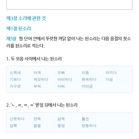
제3장 소리에 관한 것
제1절 된소리
제5항
한 단어 안에서 뚜렷한 까닭 없이 나는 된소리는 다음 음절의 첫소
리를 된소리로 적는다.
1. 두 모음 사이에서 나는 된소리
소쩍새
어깨
오빠
으뜸
아끼다
기쁘다
깨끗하다
어떠하다
해쓱하다
가끔
거꾸로
부썩
어찌
이따금
2. ‘ㄴ, ㄹ, ㅁ, ㅇ’ 받침 뒤에서 나는 된소리
산뜻하다
잔뜩
살짝
훨씬
담뿍
움찔
몽땅
엉뚱하다