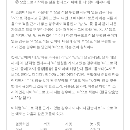
③ 모음으로 시작하는 실질 형태소가 뒤에 올 때: 젖어미[저더미]
이 조항에서는 이 가운데 ‘ㄷ’으로 적을 뚜렷한 까닭이 없는 경우에는
‘ㅅ’으로 적는다고 규정하고 있다. 다만 그 예시에서 보듯이 이는 다른 자
음으로 적을 근거가 없는 경우에도 적용된다. ‘밭, 빚, 꽃’ 등과 같이 다른
자음으로 적을 뚜렷한 까닭이 있는 경우에는 그에 따라 ‘ㅌ, ㅈ, ㅊ’ 등으
로 적지만, ‘낫, 빗’ 등과 같이 ‘ㄷ’이나 다른 자음으로 적을 뚜렷한 근거가
없는 경우는 ‘ㅅ’으로 적는 것이다. 다음과 같이 ‘ㄷ’으로 적을 뚜렷한 근
거가 있는 경우에는 당연히 ‘ㄷ’으로 적는 것이 원칙이다.
첫째, ‘맏이[마지], 맏아들[마다들]’의 ‘맏-’, ‘낟[낟ː], 낟알[나ː달], 낟가리[낟ː
까리]’의 ‘낟’처럼 원래부터 ‘ㄷ’ 받침을 가지고 있는 경우에는 ‘ㄷ’으로 적
는다. ‘곧이[고지], 곧장[곧짱]’ 등도 이에 해당한다. 둘째, ‘돋보다(←도두
보다), 딛다(←디디다), 얻다가(←어디에다가)’처럼 본말에서 준말이 만들
어지면서 ‘ㄷ’ 받침을 갖게 된 경우에도 ‘ㄷ’으로 적는다. 셋째, 한글 맞춤
법에서 규정하고 있듯이 ‘반짇고리, 사흗날, 숟가락, 이튿날’처럼 ‘ㄹ’ 소
리와 연관되어 ‘ㄷ’으로 소리 나는 경우에도 ‘ㄷ’으로 적는다.(한글 맞춤법
제29항 참조)
이처럼 ‘ㄷ’으로 적을 근거가 있는 경우가 아니어서 관습대로 ‘ㅅ’으로 적
는 예로는 다음과 같은 것들이 있다.
걸핏하면
그까짓
기껏
놋그릇
덧셈
빗장
삿대
숫접다