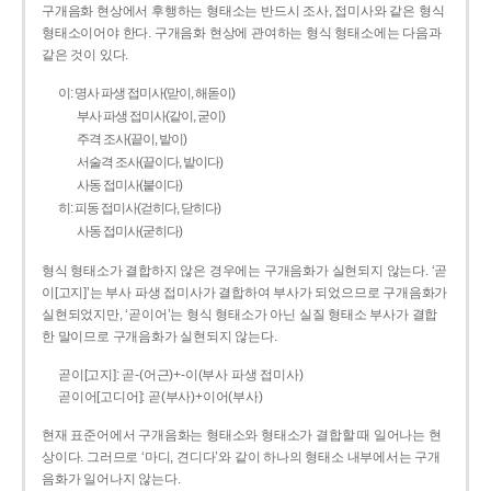
구개음화 현상에서 후행하는 형태소는 반드시 조사, 접미사와 같은 형식
형태소이어야 한다. 구개음화 현상에 관여하는 형식 형태소에는 다음과
같은 것이 있다.
이: 명사 파생 접미사(맏이, 해돋이)
부사 파생 접미사(같이, 굳이)
주격 조사(끝이, 밭이)
서술격 조사(끝이다, 밭이다)
사동 접미사(붙이다)
히: 피동 접미사(걷히다, 닫히다)
사동 접미사(굳히다)
형식 형태소가 결합하지 않은 경우에는 구개음화가 실현되지 않는다. ‘곧
이[고지]’는 부사 파생 접미사가 결합하여 부사가 되었으므로 구개음화가
실현되었지만, ‘곧이어’는 형식 형태소가 아닌 실질 형태소 부사가 결합
한 말이므로 구개음화가 실현되지 않는다.
곧이[고지]: 곧-­(어근)+­-이(부사 파생 접미사)
곧이어[고디어]: 곧(부사)+이어(부사)
현재 표준어에서 구개음화는 형태소와 형태소가 결합할 때 일어나는 현
상이다. 그러므로 ‘마디, 견디다’와 같이 하나의 형태소 내부에서는 구개
음화가 일어나지 않는다.