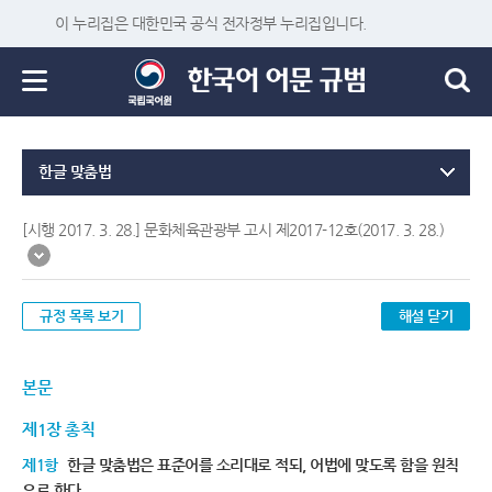
이 누리집은 대한민국 공식 전자정부 누리집입니다.
한글 맞춤법
[시행 2017. 3. 28.] 문화체육관광부 고시 제2017-12호(2017. 3. 28.)
규정 목록 보기
해설 닫기
본문
제1장 총칙
제1항
한글 맞춤법은 표준어를 소리대로 적되, 어법에 맞도록 함을 원칙
으로 한다.