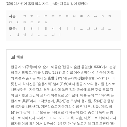
[붙임 2] 사전에 올릴 적의 자모 순서는 다음과 같이 정한다.
자음:
ㄱ
ㄲ
ㄴ
ㄷ
ㄸ
ㄹ
ㅁ
ㅂ
ㅃ
ㅅ
ㅆ
ㅇ
ㅈ
ㅉ
ㅊ
ㅋ
ㅌ
ㅍ
ㅎ
모음:
ㅏ
ㅐ
ㅑ
ㅒ
ㅓ
ㅔ
ㅕ
ㅖ
ㅗ
ㅘ
ㅙ
ㅚ
ㅛ
ㅜ
ㅝ
ㅞ
ㅟ
ㅠ
ㅡ
ㅢ
ㅣ
해설
한글 자모(字母)의 수, 순서, 이름은 ‘한글 마춤법 통일안(1933)’에서 분명
히 제시되었고, ‘한글 맞춤법(1988)’도 이를 이어받았다. 이 가운데 자모
의 이름과 순서는 최세진(崔世珍)의 “훈몽자회(訓蒙字會)(1527)”에서 비
롯한다. 최세진은 “훈몽자회” 범례(凡例)에서 한글 자모의 음가를 한자로
나타냈는데, 자음자의 경우 초성에 쓰인 것과 종성에 쓰인 것을 짝을 지
어 표시했고 그것이 글자의 이름으로 굳어졌다. 예를 들어 ‘ㄱ’ 아래에는
한자로 ‘其役’이라고 적었는데, ‘其(기)’는 초성의 음가를, ‘役(역)’은 종성
의 음가를 나타낸다. 기본적으로 자음자의 이름은 ‘니은, 리을, 미음, 비
읍’ 등과 같이 ‘ㅣㅡ’ 모음을 바탕으로 각 자음이 초성, 종성에 놓이는 방
식으로 지어졌다. 따라서 ‘ㄱ, ㄷ, ㅅ’도 ‘기윽, 디읃, 시읏’으로 해야 나머지
글자와 이름 표기에서 일관성이 있겠지만 “낫 놓고 기역 자도 모른다.”라