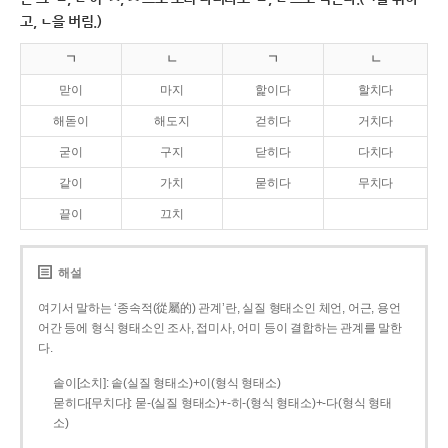
고, ㄴ을 버림.)
ㄱ
ㄴ
ㄱ
ㄴ
맏이
마지
핥이다
할치다
해돋이
해도지
걷히다
거치다
굳이
구지
닫히다
다치다
같이
가치
묻히다
무치다
끝이
끄치
해설
여기서 말하는 ‘종속적(從屬的) 관계’란, 실질 형태소인 체언, 어근, 용언
어간 등에 형식 형태소인 조사, 접미사, 어미 등이 결합하는 관계를 말한
다.
솥이[소치]: 솥(실질 형태소)+이(형식 형태소)
묻히다[무치다]: 묻­-(실질 형태소)+­-히­-(형식 형태소)+-다(형식 형태
소)