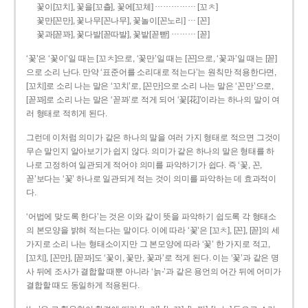
……………
꽃이[꼬치], 꽃을[꼬츨], 꽃에[꼬체]
[꼬ㅊ]
…
꽃만[꼰만], 꽃나무[꼰나무], 꽃놀이[꼰노리]
[꼰]
………
꽃과[꼳꽈], 꽃다발[꼳따발], 꽃밭[꼳빧]
[꼳]
‘꽃’은 ‘꽃이’일 때는 [꼬ㅊ]으로, ‘꽃만’일 때는 [꼰]으로, ‘꽃과’일 때는 [꼳]
으로 소리 난다. 만약 ‘표준어를 소리대로 적는다’는 원칙만 적용한다면,
[꼬치]로 소리 나는 말은 ‘꼬치’로, [꼰만]으로 소리 나는 말은 ‘꼰만’으로,
[꼳꽈]로 소리 나는 말은 ‘꼳꽈’로 적게 되어 ‘꽃[花]’이라는 하나의 말이 여
러 형태로 적히게 된다.
그런데 이처럼 의미가 같은 하나의 말을 여러 가지 형태로 적으면 그것이
무슨 말인지 알아보기가 쉽지 않다. 의미가 같은 하나의 말은 형태를 하
나로 고정하여 일관되게 적어야 의미를 파악하기가 쉽다. 즉 ‘꽃, 꼰,
꼳’보다는 ‘꽃’ 하나로 일관되게 적는 것이 의미를 파악하는 데 효과적이
다.
‘어법에 맞도록 한다’는 것은 이와 같이 뜻을 파악하기 쉽도록 각 형태소
의 본모양을 밝혀 적는다는 말이다. 이에 따라 ‘꽃’은 [꼬ㅊ], [꼰], [꼳]의 세
가지로 소리 나는 형태소이지만 그 본모양에 따라 ‘꽃’ 한 가지로 적고,
[꼬치], [꼰만], [꼳꽈]도 ‘꽃이, 꽃만, 꽃과’로 적게 된다. 이는 ‘꽃’과 같은 명
사 뒤에 조사가 결합할 때뿐 아니라 ‘늙-’과 같은 용언의 어간 뒤에 어미가
결합할 때도 동일하게 적용된다.