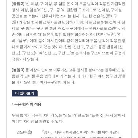
[붙임 2]
‘신-여성, 구-여성, 공-염불’은 이미 두음 법칙이 적용된 자립적인
명사 ‘여성, 염불’에 ‘신-, 구-, 공-’이 결합한 구조이므로 ‘신여성, 구여성,
공염불’로 적는다. ‘접두사처럼 쓰이는 한자’라고 한 것은 ‘신(新), 구
(舊)’와 같은 한자를 접두사로만 단정하기 어렵다는 점을 밝힌 것이다. 실
제로 ‘구(舊)’는 ‘구 시민 회관’과 같은 구성에서는 관형사로도 쓰인다. ‘남
존­-여비, 남부-­여대’ 등은 엄밀히 말하면 합성어는 아니지만, ‘남존’, ‘여
비’, ‘남부’, ‘여대’ 등이 마치 단어와 같이 인식되어 두음 법칙이 적용된 형
태로 굳어져 쓰이고 있는 것이다. 한편 ‘신년도, 구년도’ 등은 발음이 [신
년도], [구ː년도]이며 ‘신년­-도, 구년-­도’로 분석되는 구조이므로 이 규정이
적용되지 않는다.
[붙임 3]
둘 이상의 단어로 이루어진 고유 명사를 붙여 쓰는 경우에도, 결
합된 각 단어를 두음 법칙에 따라 적는다. 따라서 ‘한국 여자 농구 연맹’을
붙여서 쓰면 ‘한국여자농구연맹’이 된다.
더 알아보기
두음 법칙의 적용
두음 법칙의 적용에 차이가 있는 ‘연도’와 ‘년도’는 “표준국어대사전”에서
이러한 차이점을 확인할 수 있다.
연도(年度)
「명사」 사무나 회계 결산 따위의 처리를 위하여 편의