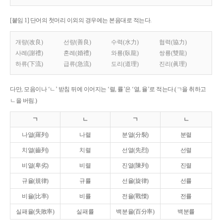
[붙임 1] 단어의 첫머리 이외의 경우에는 본음대로 적는다.
개량(改良)
선량(善良)
수력(水力)
협력(協力)
사례(謝禮)
혼례(婚禮)
와룡(臥龍)
쌍룡(雙龍)
하류(下流)
급류(急流)
도리(道理)
진리(眞理)
다만, 모음이나 ‘ㄴ’ 받침 뒤에 이어지는 ‘렬, 률’은 ‘열, 율’로 적는다.(ㄱ을 취하고
ㄴ을 버림.)
ㄱ
ㄴ
ㄱ
ㄴ
나열(羅列)
나렬
분열(分裂)
분렬
치열(齒列)
치렬
선열(先烈)
선렬
비열(卑劣)
비렬
진열(陳列)
진렬
규율(規律)
규률
선율(旋律)
선률
비율(比率)
비률
전율(戰慄)
전률
실패율(失敗率)
실패률
백분율(百分率)
백분률