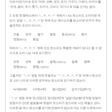
이와 마찬가지로 위의 ‘어깨, 오빠, 새끼, 토끼, 가꾸다, 기쁘다, 아끼다’를
‘엇개, 옵바, 샛기, 톳기, 갓구다, 깃브다, 앗기다’로 적을 근거는 없다.
2. 또한 한 형태소에서 ‘ㄴ, ㄹ, ㅁ, ㅇ’ 뒤에서 나는 된소리도 소리대로 적
는다. 받침 ‘ㄴ, ㄹ, ㅁ, ㅇ’은 뒤에 오는 예사소리를 된소리로 바꾸어 주는
필연적인 조건이 아니다.
건들
번개
딸기
절벙
듬성
함지
(하다)
껑둥
뭉실
(하다)
따라서 ‘ㄴ, ㄹ, ㅁ, ㅇ’ 뒤에 오는 된소리는 특별한 까닭이 있다고 할 수 없
으므로 소리 나는 대로 표기한다.
건뜻
번쩍
딸꾹
절뚝
듬뿍
함빡
(거리다)
껑뚱
뭉뚱
(하다)
(그리다)
그렇지만 ‘ㄱ, ㅂ’ 받침 뒤에 연결되는 ‘ㄱ, ㄷ, ㅂ, ㅅ, ㅈ’은 언제나 된소리
로 소리 나므로 이러한 경우에는 된소리로 표기하지 않는다.
늑대[늑때]
낙지[낙찌]
접시[접씨]
갑자기[갑짜기]
‘ㄱ, ㅂ’ 받침 외에 ‘믿고[믿꼬], 잊지[읻찌]’와 ‘낯설다[낟썰다]’처럼 앞말의
받침이 [ㄷ]으로 발음될 때 뒷말의 첫소리가 된소리로 나는 예들도 있다.
이러한 말 역시 된소리를 표기에 반영하지 않는데 이는 다른 이유에서이