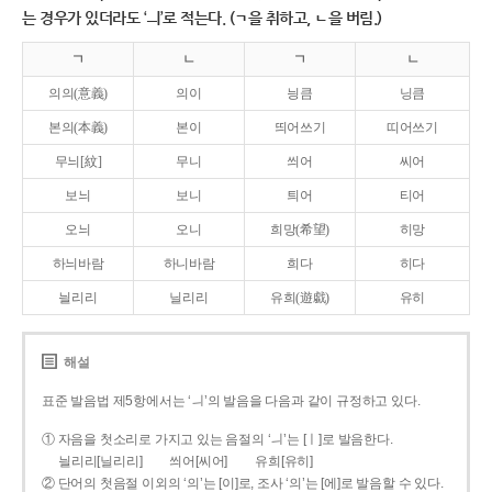
는 경우가 있더라도 ‘ㅢ’로 적는다. (ㄱ을 취하고, ㄴ을 버림.)
ㄱ
ㄴ
ㄱ
ㄴ
의의(意義)
의이
닁큼
닝큼
본의(本義)
본이
띄어쓰기
띠어쓰기
무늬[紋]
무니
씌어
씨어
보늬
보니
틔어
티어
오늬
오니
희망(希望)
히망
하늬바람
하니바람
희다
히다
늴리리
닐리리
유희(遊戱)
유히
해설
표준 발음법 제5항에서는 ‘ㅢ’의 발음을 다음과 같이 규정하고 있다.
① 자음을 첫소리로 가지고 있는 음절의 ‘ㅢ’는 [ㅣ]로 발음한다.
늴리리[닐리리]
씌어[씨어]
유희[유히]
② 단어의 첫음절 이외의 ‘의’는 [이]로, 조사 ‘의’는 [에]로 발음할 수 있다.