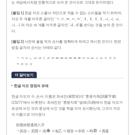
는 속담에서처럼 전통적으로 쓰여 온 것이므로 그대로 유지하였다.
[붙임 1]
한글 자모 스물넉 자만으로 적을 수 없는 소리들을 적기 위하여,
자모 두 개를 어우른 글자인 ‘ㄲ, ㄸ, ㅃ, ㅆ, ㅉ’, ‘ㅐ, ㅒ, ㅔ, ㅖ, ㅘ, ㅚ, ㅝ,
ㅟ, ㅢ’와 자모 세 개를 어우른 글자인 ‘ㅙ, ㅞ’를 쓴다는 것을 보여 준 것이
다.
[붙임 2]
사전에 올릴 적의 순서를 명확하게 하려고 제시한 것이다. 한편
받침 글자의 순서는 아래와 같다.
ㄱ ㄲ ㄳ ㄴ ㄵ ㄶ ㄷ ㄹ ㄺ ㄻ ㄼ ㄽ ㄾ ㄿ ㅀ ㅁ ㅂ ㅄ ㅅ ㅆ ㅇ ㅈ ㅊ
ㅋ ㅌ ㅍ ㅎ
더 알아보기
한글 자모 명칭의 유래
한글 자모의 수, 순서, 이름은 최세진(崔世珍)의 “훈몽자회(訓蒙字會)
(1527)”에서 비롯한다. 최세진은 “훈몽자회” 범례(凡例)에서 한글 자모가
초성에 쓰인 것과 종성에 쓰인 것을 짝을 지어 표시했는데, 그것이 자모
의 이름으로 이어졌다.
初聲終聲通用八字
ㄱ其役 ㄴ尼隱 ㄷ池
ㄹ梨乙 ㅁ眉音 ㅂ非邑 ㅅ時
ㆁ異凝