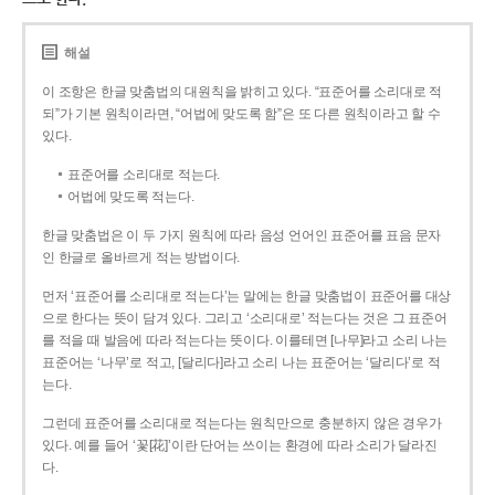
해설
이 조항은 한글 맞춤법의 대원칙을 밝히고 있다. “표준어를 소리대로 적
되”가 기본 원칙이라면, “어법에 맞도록 함”은 또 다른 원칙이라고 할 수
있다.
표준어를 소리대로 적는다.
어법에 맞도록 적는다.
한글 맞춤법은 이 두 가지 원칙에 따라 음성 언어인 표준어를 표음 문자
인 한글로 올바르게 적는 방법이다.
먼저 ‘표준어를 소리대로 적는다’는 말에는 한글 맞춤법이 표준어를 대상
으로 한다는 뜻이 담겨 있다. 그리고 ‘소리대로’ 적는다는 것은 그 표준어
를 적을 때 발음에 따라 적는다는 뜻이다. 이를테면 [나무]라고 소리 나는
표준어는 ‘나무’로 적고, [달리다]라고 소리 나는 표준어는 ‘달리다’로 적
는다.
그런데 표준어를 소리대로 적는다는 원칙만으로 충분하지 않은 경우가
있다. 예를 들어 ‘꽃[花]’이란 단어는 쓰이는 환경에 따라 소리가 달라진
다.