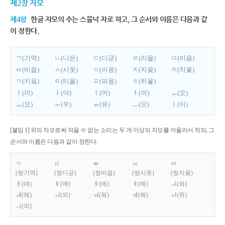
제2장 자모
제4항
한글 자모의 수는 스물넉 자로 하고, 그 순서와 이름은 다음과 같
이 정한다.
ㄱ(기역)
ㄴ(니은)
ㄷ(디귿)
ㄹ(리을)
ㅁ(미음)
ㅂ(비읍)
ㅅ(시옷)
ㅇ(이응)
ㅈ(지읒)
ㅊ(치읓)
ㅋ(키읔)
ㅌ(티읕)
ㅍ(피읖)
ㅎ(히읗)
ㅏ(아)
ㅑ(야)
ㅓ(어)
ㅕ(여)
ㅗ(오)
ㅛ(요)
ㅜ(우)
ㅠ(유)
ㅡ(으)
ㅣ(이)
[붙임 1] 위의 자모로써 적을 수 없는 소리는 두 개 이상의 자모를 어울러서 적되, 그
순서와 이름은 다음과 같이 정한다.
ㄲ
ㄸ
ㅃ
ㅆ
ㅉ
(쌍기역)
(쌍디귿)
(쌍비읍)
(쌍시옷)
(쌍지읒)
ㅐ(애)
ㅒ(얘)
ㅔ(에)
ㅖ(예)
ㅘ(와)
ㅙ(왜)
ㅚ(외)
ㅝ(워)
ㅞ(웨)
ㅟ(위)
ㅢ(의)