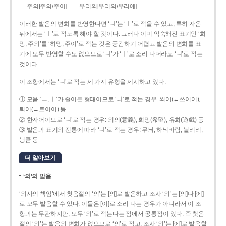
주의[주의/주이]
우리의[우리의/우리에]
이러한 발음의 변화를 반영한다면 ‘ㅢ’는 ‘ㅣ’로 적을 수 있고, 특히 자음
뒤에서는 ‘ㅣ’로 적도록 해야 할 것이다. 그러나 이미 익숙해진 표기인 ‘희
망, 주의’를 ‘히망, 주이’로 적는 것은 공감하기 어렵고 발음의 변화를 표
기에 모두 반영할 수도 없으므로 ‘ㅢ’가 ‘ㅣ’로 소리 나더라도 ‘ㅢ’로 적는
것이다.
이 조항에서는 ‘ㅢ’로 적는 세 가지 유형을 제시하고 있다.
① 모음 ‘ㅡ, ㅣ’가 줄어든 형태이므로 ‘ㅢ’로 적는 경우: 씌어(←쓰이어),
틔어(←트이어) 등
② 한자어이므로 ‘ㅢ’로 적는 경우: 의의(意義), 희망(希望), 유희(遊戱) 등
③ 발음과 표기의 전통에 따라 ‘ㅢ’로 적는 경우: 무늬, 하늬바람, 늴리리,
닁큼 등
더 알아보기
‘의’의 발음
‘의사의 책임’에서 첫음절의 ‘의’는 [의]로 발음하고 조사 ‘의’는 [의]나 [에]
로 모두 발음할 수 있다. 이들은 [이]로 소리 나는 경우가 아니라서 이 조
항과는 무관하지만, 모두 ‘의’로 적는다는 점에서 공통점이 있다. 즉 첫음
절의 ‘의’는 발음의 변화가 없으므로 ‘의’로 적고, 조사 ‘의’는 [에]로 발음할