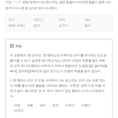
다만, ‘ㄱ, ㅂ’ 받침 뒤에서 나는 된소리는, 같은 음절이나 비슷한 음절이 겹쳐 나는
경우가 아니면 된소리로 적지 아니한다.
국수
깍두기
딱지
색시
싹둑(~싹둑)
법석
갑자기
몹시
해설
이 조항에서 ‘한 단어’는 ‘한 형태소로 이루어진 단어’를 의미하는 것으로
풀이할 수 있다. 실제로 예시하고 있는 단어와 규정의 적용을 받는 부분
은 모두 하나의 형태소 내부이다. 따라서 복합어인 ‘눈곱[눈꼽], 발바닥[발
빠닥], 잠자리[잠짜리]’와 같은 표기는 이 조항의 적용을 받지 않는다.
1. 한 형태소 안의 두 모음 사이에서 나는 된소리는 소리 나는 대로 적는
다. 예를 들어 새의 울음을 나타내는 형태소 ‘소쩍’은 ‘솟적’으로 적을 이
유가 없다. 왜냐하면 ‘솟’과 ‘적’이 의미가 있는 형태소가 아니기 때문이
다.
어깨
오빠
새끼
토끼
가꾸다
기쁘다
아끼다