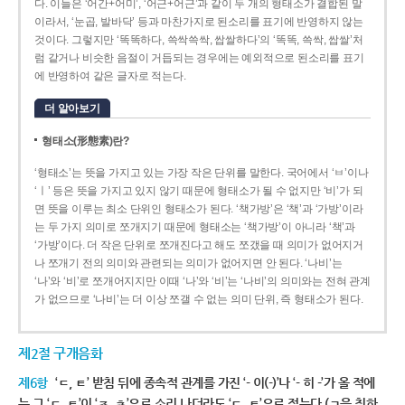
다. 이들은 ‘어간+어미’, ‘어근+어근’과 같이 두 개의 형태소가 결합된 말
이라서, ‘눈곱, 발바닥’ 등과 마찬가지로 된소리를 표기에 반영하지 않는
것이다. 그렇지만 ‘똑똑하다, 쓱싹쓱싹, 쌉쌀하다’의 ‘똑똑, 쓱싹, 쌉쌀’처
럼 같거나 비슷한 음절이 거듭되는 경우에는 예외적으로 된소리를 표기
에 반영하여 같은 글자로 적는다.
더 알아보기
형태소(形態素)란?
‘형태소’는 뜻을 가지고 있는 가장 작은 단위를 말한다. 국어에서 ‘ㅂ’이나
‘ㅣ’ 등은 뜻을 가지고 있지 않기 때문에 형태소가 될 수 없지만 ‘비’가 되
면 뜻을 이루는 최소 단위인 형태소가 된다. ‘책가방’은 ‘책’과 ‘가방’이라
는 두 가지 의미로 쪼개지기 때문에 형태소는 ‘책가방’이 아니라 ‘책’과
‘가방’이다. 더 작은 단위로 쪼개진다고 해도 쪼갰을 때 의미가 없어지거
나 쪼개기 전의 의미와 관련되는 의미가 없어지면 안 된다. ‘나비’는
‘나’와 ‘비’로 쪼개어지지만 이때 ‘나’와 ‘비’는 ‘나비’의 의미와는 전혀 관계
가 없으므로 ‘나비’는 더 이상 쪼갤 수 없는 의미 단위, 즉 형태소가 된다.
제2절 구개음화
제6항
‘ㄷ, ㅌ’ 받침 뒤에 종속적 관계를 가진 ‘- 이(-)’나 ‘- 히 -’가 올 적에
는 그 ‘ㄷ, ㅌ’이 ‘ㅈ, ㅊ’으로 소리 나더라도 ‘ㄷ, ㅌ’으로 적는다.(ㄱ을 취하