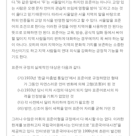
다.”와 같은 말에서 ‘두’는 서울말이기는 하지만 표준어는 아니다. 교양 있
는 사람은 오랜 문자 언어의 관습적 쓰임에 영향을 받아 ‘도’라고 쓰는 것
이 옳다고 믿기 때문이다. 따라서 서울말은 서울 지역의 말을 바탕으로
하되 언중들의 교양 의식을 반영한 말이라고 할 수 있다. 서울말을 표준
어의 조건으로 한다는 이러한 규정을 어떤 지역어를 사용하면 안 된다는
뜻으로 오해하면 안 된다. 표준어는 교육, 방송, 공식적 담화 등에서 써야
할 말이지 지역 사람들끼리 편하게 대화하는 경우에까지 꼭 써야 하는 말
이 아니다. 오히려 여러 지역어는 지역의 문화적 가치를 보존하는 소중한
자산이기도 하고 지역 사람들의 연대 의식을 강화하는 긍정적 기능을 하
기도 한다.
표준어 규정의 실제적인 대상은 다음과 같다.
(가) 1933년 ‘한글 마춤법 통일안’에서 표준어로 규정하였던 형태
가 그동안 자연스러운 언어 변화에 의해 고형(古形)이 된 것
(나) 1933년 당시 미처 사정의 대상이 되지 않아 표준어로서의 자
격을 인정받을 기회가 없었던 것
(다) 각 사전에서 달리 처리하여 정리가 필요한 것
(라) 방언, 신조어 등이 세력을 얻어 표준어 자리를 굳혀 가던 것
그러나 수많은 어휘의 표준어형을 규정에서 다 예시할 수는 없다. 이러한
한계를 보완하고자 국립국어원에서는 인터넷으로 “표준국어대사전”을
제공하고 있다. 인터넷판 “표준국어대사전”은 1999년에 초판이 발간된