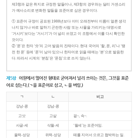
제3항과 같은 취지로 규정한 말들이나, 제3항의 경우와는 달리 거센소리
가 예사소리로 변화한 말들을 표준어로 삼은 경우이다.
① 표준어 규정이 공표된 1988년보다 이미 오래전부터 이름이 얼른 생각
나지 않거나 바로 말하기 곤란한 사람 또는 사물을 가리키는 대명사로
‘거시키’보다는 ‘거시기’가 더 널리 쓰였고 이 조항에서 이를 다시 확인한
것이다.
② ‘푼’은 한자 ‘分’의 고어 발음의 잔재이다. 현대 국어의 ‘할, 푼, 리’나 ‘땡
전 한 푼’ 등에 ‘푼’이 남아 있으나 한자어로 읽을 때에는 ‘분’으로 발음한
다. 따라서 시계의 ‘분침’은 ‘푼침’으로 쓰지 않는다.
제5항
어원에서 멀어진 형태로 굳어져서 널리 쓰이는 것은, 그것을 표준
어로 삼는다.(ㄱ을 표준어로 삼고, ㄴ을 버림.)
ㄱ
ㄴ
비고
강낭-콩
강남-콩
고삿
고샅
겉~, 속~.
사글-세
삭월-세
‘월세’는 표준어임.
울력-성당
위력-성당
떼를 지어서 으르고 협박하는 일.