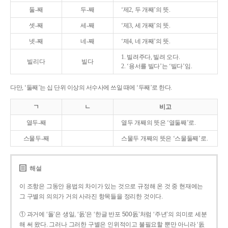
둘-째
두-째
‘제2, 두 개째’의 뜻.
셋-째
세-째
‘제3, 세 개째’의 뜻.
넷-째
네-째
‘제4, 네 개째’의 뜻.
1. 빌려주다, 빌려 오다.
빌리다
빌다
2. ‘용서를 빌다’는 ‘빌다’임.
다만, ‘둘째’는 십 단위 이상의 서수사에 쓰일 때에 ‘두째’로 한다.
ㄱ
ㄴ
비고
열두-째
열두 개째의 뜻은 ‘열둘째’로.
스물두-째
스물두 개째의 뜻은 ‘스물둘째’로.
해설
이 조항은 그동안 용법의 차이가 있는 것으로 규정해 온 것 중 현재에는
그 구별의 의의가 거의 사라진 항목들을 정리한 것이다.
① 과거에 ‘돌’은 생일, ‘돐’은 ‘한글 반포 500돐’처럼 ‘주년’의 의미로 세분
해 써 왔다. 그러나 그러한 구별은 인위적이고 불필요할 뿐만 아니라 ‘돐