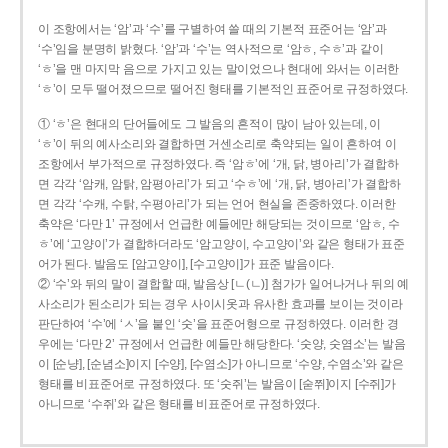
이 조항에서는 ‘암’과 ‘수’를 구별하여 쓸 때의 기본적 표준어는 ‘암’과
‘수’임을 분명히 밝혔다. ‘암’과 ‘수’는 역사적으로 ‘암ㅎ, 수ㅎ’과 같이
‘ㅎ’을 맨 마지막 음으로 가지고 있는 말이었으나 현대에 와서는 이러한
‘ㅎ’이 모두 떨어졌으므로 떨어진 형태를 기본적인 표준어로 규정하였다.
① ‘ㅎ’은 현대의 단어들에도 그 발음의 흔적이 많이 남아 있는데, 이
‘ㅎ’이 뒤의 예사소리와 결합하면 거센소리로 축약되는 일이 흔하여 이
조항에서 부가적으로 규정하였다. 즉 ‘암ㅎ’에 ‘개, 닭, 병아리’가 결합하
면 각각 ‘암캐, 암탉, 암평아리’가 되고 ‘수ㅎ’에 ‘개, 닭, 병아리’가 결합하
면 각각 ‘수캐, 수탉, 수평아리’가 되는 언어 현실을 존중하였다. 이러한
축약은 ‘다만 1’ 규정에서 언급한 예들에만 해당되는 것이므로 ‘암ㅎ, 수
ㅎ’에 ‘고양이’가 결합하더라도 ‘암고양이, 수고양이’와 같은 형태가 표준
어가 된다. 발음도 [암고양이], [수고양이]가 표준 발음이다.
② ‘수’와 뒤의 말이 결합할 때, 발음상 [ㄴ(ㄴ)] 첨가가 일어나거나 뒤의 예
사소리가 된소리가 되는 경우 사이시옷과 유사한 효과를 보이는 것이라
판단하여 ‘수’에 ‘ㅅ’을 붙인 ‘숫’을 표준어형으로 규정하였다. 이러한 경
우에는 ‘다만 2’ 규정에서 언급한 예들만 해당한다. ‘숫양, 숫염소’는 발음
이 [순냥], [순념소]이지 [수양], [수염소]가 아니므로 ‘수양, 수염소’와 같은
형태를 비표준어로 규정하였다. 또 ‘숫쥐’는 발음이 [숟쮜]이지 [수쥐]가
아니므로 ‘수쥐’와 같은 형태를 비표준어로 규정하였다.