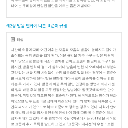
해 우리말에 동화되지 않은 모든 외국어를 포함하는 반면, 이 조항의 ‘외
래어’는 우리말에 편입된 말만을 이르는 좁은 개념이다.
제2장 발음 변화에 따른 표준어 규정
해설
시간의 흐름에 따라 어떤 어휘는 자음과 모음의 발음이 달라지고 길이가
줄어드는 등의 변화를 입게 된다. 어문 규범을 자주 바꾸는 것은 바람직
하지 않으므로 발음에 다소의 변화를 입어도 표준어를 곧바로 바꾸지는
않지만, 발음 변화의 정도가 심하거나 발음이 변한 지 오래되어 대부분의
교양 있는 서울 지역 사람들이 바뀐 발음으로 말을 하는 경우에는 표준어
를 새로이 정하게 된다. 발음 변화에 따라 새로이 표준어를 정하는 방법
에는 두 가지가 있다. 발음이 바뀐 후의 말만 인정하는 방법과 바뀌기 전
의 말과 바뀐 후의 말을 모두 인정하는 방법이다. 앞엣것에 따르면 단수
표준어, 뒤엣것에 따르면 복수 표준어가 된다. 원칙적으로는 언어가 변화
하였으면 단수 표준어로 정해야 하겠으나, 언어의 변화에는 대부분 긴 시
간의 과도기가 있으므로 복수 표준어로 정하는 경우도 있다. 사회가 언어
의 규범적 사용을 점차 유연하게 인식하게 됨에 따라 복수 표준어 역시
점차 확대되고 있다. 이를 반영하여 국립국어원에서는 2011년을 시작으
로 표준어 추가 목록을 발표하고 있고, “표준국어대사전”의 수정ㆍ보완