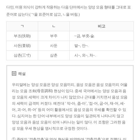
다만, 어원 의식이 강하게 작용하는 다음 단어에서는 양성 모음 형태를 그대로 표
준어로 삼는다.(ㄱ을 표준어로 삼고, ㄴ을 버림.)
ㄱ
ㄴ
비고
부조(扶助)
부주
~금, 부좃-술.
사돈(査頓)
사둔
밭~, 안~.
삼촌(三寸)
삼춘
시~, 외~, 처~.
해설
우리말에는 양성 모음은 양성 모음끼리, 음성 모음은 음성 모음끼리 어울
리는 모음 조화(母音調和) 현상이 있다. 중세 국어에서는 양성 모음과 음
성 모음의 세력이 크게 차이가 나지 않았으나 근대를 거치면서 음성 모음
의 세력이 급격히 커졌다. 예컨대 ‘ 막-아, 좁-아’, ‘접-어, 굽-어, 재-어, 세-
어, 괴-어, 쥐-어’ 등의 어미 활용에서도 음성 모음의 우세를 확인할 수 있
다. 심지어는 한 단어 내부에서도 양성 모음이 일관되게 나타나지 않고
양성 모음과 음성 모음이 섞여 나타나는 일이 많다. 이 조항은 그러한 음
성 모음 우세 현상을 명시적으로 규정한 것이다.
① 종래의 ‘깡총깡총’은 언어 현실을 반영하여 ‘깡충깡충’으로 정했다. 이