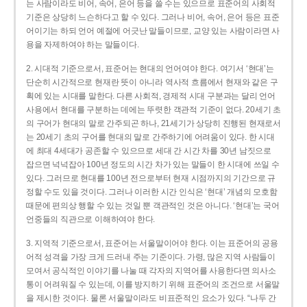
는 사람이라도 비어, 속어, 은어 등을 쓸 수는 있으므로 표준어의 사회적
기준은 상당히 느슨하다고 할 수 있다. 그러나 비어, 속어, 은어 등은 표준
어이기는 하되 언어 예절에 어긋난 말들이므로, 교양 있는 사람이라면 사
용을 자제하여야 하는 말들이다.
2. 시대적 기준으로서, 표준어는 현대의 언어여야 한다. 여기서 ‘현대’는
단순히 시간적으로 현재란 뜻이 아니라 역사적 흐름에서 현재와 같은 구
획에 있는 시대를 말한다. 다른 사회적, 경제적 시대 구분과는 달리 언어
사용에서 현대를 구분하는 데에는 뚜렷한 객관적 기준이 없다. 20세기 초
의 구어가 현대의 말로 간주되곤 하나, 21세기가 상당히 진행된 현재로서
는 20세기 초의 구어를 현대의 말로 간주하기에 어려움이 있다. 한 시대
에 최대 4세대가 공존할 수 있으므로 세대 간 시간 차를 30년 남짓으로
잡으면 넉넉잡아 100년 정도의 시간 차가 있는 말들이 한 시대에 쓰일 수
있다. 그러므로 현대를 100년 전으로부터 현재 시점까지의 기간으로 규
정할 수도 있을 것이다. 그러나 이러한 시간 인식은 ‘현대’ 개념의 모호함
때문에 편의상 행할 수 있는 것일 뿐 객관적인 것은 아니다. ‘현대’는 국어
언중들의 직관으로 이해하여야 한다.
3. 지역적 기준으로서, 표준어는 서울말이어야 한다. 이는 표준어의 공용
어적 성격을 가장 크게 드러내 주는 기준이다. 가령, 많은 지역 사람들이
모여서 공식적인 이야기를 나눌 때 각자의 지역어를 사용한다면 의사소
통이 어려워질 수 있는데, 이를 방지하기 위해 표준어의 조건으로 서울말
을 제시한 것이다. 물론 서울말이라도 비표준적인 요소가 있다. “나두 간