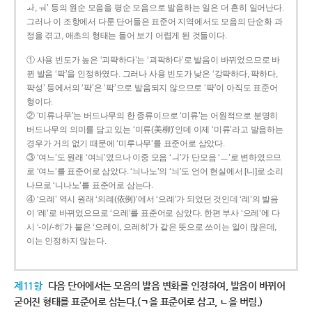
ㅘ, ㅝ’ 등의 원순 모음을 평순 모음으로 발음하는 일은 더 흔히 일어난다.
그러나 이 조항에서 다룬 단어들은 표준어 지역에서도 모음의 단순화 과
정을 겪고, 애초의 형태는 들어 보기 어렵게 된 것들이다.
① 사용 빈도가 높은 ‘괴퍅하다’는 ‘괴팍하다’로 발음이 바뀌었으므로 바
뀐 발음 ‘팍’을 인정하였다. 그러나 사용 빈도가 낮은 ‘강퍅하다, 퍅하다,
퍅성’ 등에서의 ‘퍅’은 ‘팍’으로 발음되지 않으므로 ‘퍅’이 아직도 표준어
형이다.
② ‘미류나무’는 버드나무의 한 종류이므로 ‘미류’는 어원적으로 분명히
버드나무의 의미를 담고 있는 ‘미류(美柳)’인데 이제 ‘미류’라고 발음하는
경우가 거의 없기 때문에 ‘미루나무’를 표준어로 삼았다.
③ ‘여느’도 원래 ‘여늬’였으나 이중 모음 ‘ㅢ’가 단모음 ‘ㅡ’로 변하였으므
로 ‘여느’를 표준어로 삼았다. ‘늬나노’의 ‘늬’도 언어 현실에서 [니]로 소리
나므로 ‘니나노’를 표준어로 삼는다.
④ ‘으례’ 역시 원래 ‘의례(依例)’에서 ‘으례’가 되었던 것인데 ‘례’의 발음
이 ‘레’로 바뀌었으므로 ‘으레’를 표준어로 삼았다. 한편 부사 ‘으레’에 다
시 ‘-이/-히’가 붙은 ‘으레이, 으레히’가 같은 뜻으로 쓰이는 일이 많은데,
이는 인정하지 않는다.
제11항
다음 단어에서는 모음의 발음 변화를 인정하여, 발음이 바뀌어
굳어진 형태를 표준어로 삼는다.(ㄱ을 표준어로 삼고, ㄴ을 버림.)