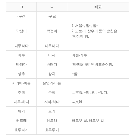
ㄱ
ㄴ
비고
-구려
-구료
1. 서울~, 알~, 찰~.
깍쟁이
깍정이
2. 도토리, 상수리 등의 받침은
‘깍정이’임.
나무라다
나무래다
미수
미시
미숫-가루.
바라다
바래다
‘바램[所望]’은 비표준어임.
상추
상치
~쌈.
시러베-아들
실업의-아들
주책
주착
←主着. ~망나니, ~없다.
지루-하다
지리-하다
←支離.
튀기
트기
허드레
허드래
허드렛-물, 허드렛-일.
호루라기
호루루기