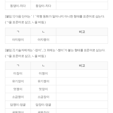
동댕이-치다
동당이-치다
[붙임 1] 다음 단어는 ‘ㅣ’ 역행 동화가 일어나지 아니한 형태를 표준어로 삼는다.
(ㄱ을 표준어로 삼고, ㄴ을 버림.)
ㄱ
ㄴ
비고
아지랑이
아지랭이
[붙임 2] 기술자에게는 ‘-장이’, 그 외에는 ‘-쟁이’가 붙는 형태를 표준어로 삼는다.
(ㄱ을 표준어로 삼고, ㄴ을 버림.)
ㄱ
ㄴ
비고
미장이
미쟁이
유기장이
유기쟁이
멋쟁이
멋장이
소금쟁이
소금장이
담쟁이-덩굴
담장이-덩굴
골목쟁이
골목장이