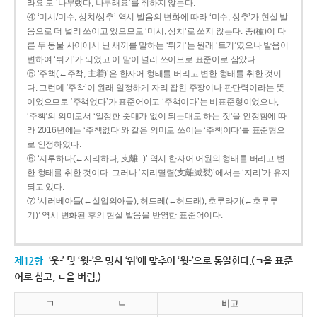
라요’도 ‘나무랬다, 나무래요’를 취하지 않는다.
④ ‘미시/미수, 상치/상추’ 역시 발음의 변화에 따라 ‘미수, 상추’가 현실 발
음으로 더 널리 쓰이고 있으므로 ‘미시, 상치’로 쓰지 않는다. 종(種)이 다
른 두 동물 사이에서 난 새끼를 말하는 ‘튀기’는 원래 ‘트기’였으나 발음이
변하여 ‘튀기’가 되었고 이 말이 널리 쓰이므로 표준어로 삼았다.
⑤ ‘주책(←주착, 主着)’은 한자어 형태를 버리고 변한 형태를 취한 것이
다. 그런데 ‘주착’이 원래 일정하게 자리 잡힌 주장이나 판단력이라는 뜻
이었으므로 ‘주책없다’가 표준어이고 ‘주책이다’는 비표준형이었으나,
‘주책’의 의미로서 ‘일정한 줏대가 없이 되는대로 하는 짓’을 인정함에 따
라 2016년에는 ‘주책없다’와 같은 의미로 쓰이는 ‘주책이다’를 표준형으
로 인정하였다.
⑥ ‘지루하다(←지리하다, 支離--)’ 역시 한자어 어원의 형태를 버리고 변
한 형태를 취한 것이다. 그러나 ‘지리멸렬(支離滅裂)’에서는 ‘지리’가 유지
되고 있다.
⑦ ‘시러베아들(←실업의아들), 허드레(←허드래), 호루라기(←호루루
기)’ 역시 변화된 후의 현실 발음을 반영한 표준어이다.
제12항
‘웃-’ 및 ‘윗-’은 명사 ‘위’에 맞추어 ‘윗-’으로 통일한다.(ㄱ을 표준
어로 삼고, ㄴ을 버림.)
ㄱ
ㄴ
비고