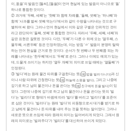
이, 돐을’의 발음인 [돌씨], [돌쓸]이 언어 현실에 있는 발음이 아니므로 ‘돌’
하나로 통합한 것이다.
② 과거에 ‘두째, 세째’는 ‘첫째’와 함께 차례를, ‘둘째, 셋째’는 ‘하나째’와
함께 ‘사과를 벌써 셋째 먹는다’에서와 같이 수량을 나타내는 것으로 구
별하여 써 왔다. 그러나 언어 현실에서 이와 같은 구별은 인위적인 것이
라고 판단되어 ‘둘째, 셋째’로 통합한 것이다. 따라서 ‘두째, 세째, 네째’와
같은 표현은 잘못된 것이다. 다만, ‘두째’가 다른 수 뒤에 오는 ‘열두째, 스
물두째, 서른두째’ 등은 인정하였는데, 이는 받침 ‘ㄹ’ 발음이 분명히 탈락
하는 언어 현실을 근거로 한 것이다. 순서가 첫 번째나 두 번째쯤 되는 차
례를 나타내는 ‘한두째’에서도 ‘두째’로 쓴다. 그러나 이에도 예외가 있는
데, 드물게 쓰이기는 하지만 ‘열두 개째’의 의미로 쓰일 때에는 ‘열둘째’가
인정된다.
③ ‘빌다’에는 원래 물건 따위를 구걸한다는 뜻
과 신
(
밥을 빌러 다니다)
예
이나 사람 따위에 간청한다는 뜻
, 그리고 나중에
(
하늘에 소원을 빌다)
예
갚기로 하고 남의 물건이나 돈을 쓴다는 뜻
이 있
(
친구에게 돈을 빌다)
예
었다. 그런데 나중에 갚기로 하고 남의 물건이나 돈을 쓴다는 뜻의 ‘빌
다’는 ‘빌리다’로 형태가 바뀜에 따라 ‘빌다’를 버리고 ‘빌리다’를 표준어
로 삼은 것이다. ‘빌리다’는 원래 ‘빌다’의 피동형으로서 대가를 받기로 하
고 남에게 물건이나 돈 따위를 내어 주는 것을 뜻하는 말이었다. 그러나
새로운 뜻으로 쓰임에 따라 원래의 의미는 잃어버리게 되었다. 그래서 원
래의 의미로는 ‘빌려주다’가 ‘빌리다’를 대신하여 쓰이게 되었다.