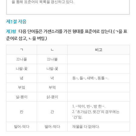
을 통해 표준어의 목록을 갱신하고 있다.
제1절 자음
제3항
다음 단어들은 거센소리를 가진 형태를 표준어로 삼는다.(ㄱ을 표
준어로 삼고, ㄴ을 버림.)
ㄱ
ㄴ
비고
끄나풀
끄나불
나팔-꽃
나발-꽃
녘
녁
동~, 들~, 새벽~, 동틀 ~.
부엌
부억
살-쾡이
삵-괭이
1. ~막이, 빈~, 방 한 ~.
칸
간
2. ‘초가삼간, 윗간’의 경우에는
‘간’임.
털어-먹다
떨어-먹다
재물을 다 없애다.