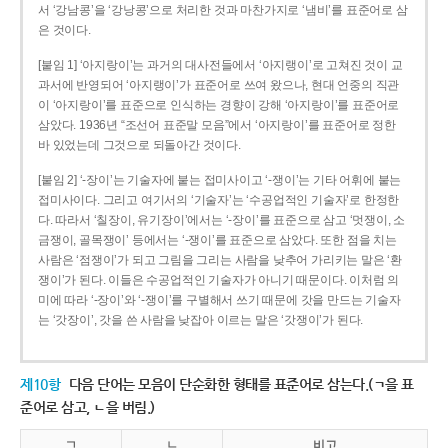
서 ‘강남콩’을 ‘강낭콩’으로 처리한 것과 마찬가지로 ‘냄비’를 표준어로 삼
은 것이다.
[붙임 1] ‘아지랑이’는 과거의 대사전들에서 ‘아지랭이’로 고쳐진 것이 교
과서에 반영되어 ‘아지랭이’가 표준어로 쓰여 왔으나, 현대 언중의 직관
이 ‘아지랑이’를 표준으로 인식하는 경향이 강해 ‘아지랑이’를 표준어로
삼았다. 1936년 “조선어 표준말 모음”에서 ‘아지랑이’를 표준어로 정한
바 있었는데 그것으로 되돌아간 것이다.
[붙임 2] ‘-장이’는 기술자에 붙는 접미사이고 ‘-쟁이’는 기타 어휘에 붙는
접미사이다. 그리고 여기서의 ‘기술자’는 ‘수공업적인 기술자’로 한정한
다. 따라서 ‘칠장이, 유기장이’에서는 ‘-장이’를 표준으로 삼고 ‘멋쟁이, 소
금쟁이, 골목쟁이’ 등에서는 ‘-쟁이’를 표준으로 삼았다. 또한 점을 치는
사람은 ‘점쟁이’가 되고 그림을 그리는 사람을 낮추어 가리키는 말은 ‘환
쟁이’가 된다. 이들은 수공업적인 기술자가 아니기 때문이다. 이처럼 의
미에 따라 ‘-장이’와 ‘-쟁이’를 구별해서 쓰기 때문에 갓을 만드는 기술자
는 ‘갓장이’, 갓을 쓴 사람을 낮잡아 이르는 말은 ‘갓쟁이’가 된다.
제10항
다음 단어는 모음이 단순화한 형태를 표준어로 삼는다.(ㄱ을 표
준어로 삼고, ㄴ을 버림.)
ㄱ
ㄴ
비고