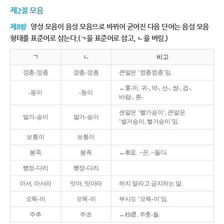
제2절 모음
제8항
양성 모음이 음성 모음으로 바뀌어 굳어진 다음 단어는 음성 모음
형태를 표준어로 삼는다.(ㄱ을 표준어로 삼고, ㄴ을 버림.)
ㄱ
ㄴ
비고
깡충-깡충
깡총-깡총
큰말은 ‘껑충껑충’임.
←童-이. 귀-, 막-, 선-, 쌍-, 검-,
-둥이
-동이
바람-, 흰-.
센말은 ‘빨가숭이’, 큰말은
발가-숭이
발가-송이
‘벌거숭이, 뻘거숭이’임.
보퉁이
보통이
봉죽
봉족
←奉足. ~꾼, ~들다.
뻗정-다리
뻗장-다리
아서, 아서라
앗아, 앗아라
하지 말라고 금지하는 말.
오뚝-이
오똑-이
부사도 ‘오뚝-이’임.
주추
주초
←柱礎. 주춧-돌.