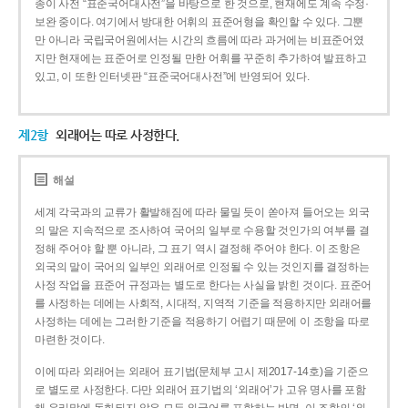
종이 사전 “표준국어대사전”을 바탕으로 한 것으로, 현재에도 계속 수정·
보완 중이다. 여기에서 방대한 어휘의 표준어형을 확인할 수 있다. 그뿐
만 아니라 국립국어원에서는 시간의 흐름에 따라 과거에는 비표준어였
지만 현재에는 표준어로 인정될 만한 어휘를 꾸준히 추가하여 발표하고
있고, 이 또한 인터넷판 “표준국어대사전”에 반영되어 있다.
제2항
외래어는 따로 사정한다.
해설
세계 각국과의 교류가 활발해짐에 따라 물밀 듯이 쏟아져 들어오는 외국
의 말은 지속적으로 조사하여 국어의 일부로 수용할 것인가의 여부를 결
정해 주어야 할 뿐 아니라, 그 표기 역시 결정해 주어야 한다. 이 조항은
외국의 말이 국어의 일부인 외래어로 인정될 수 있는 것인지를 결정하는
사정 작업을 표준어 규정과는 별도로 한다는 사실을 밝힌 것이다. 표준어
를 사정하는 데에는 사회적, 시대적, 지역적 기준을 적용하지만 외래어를
사정하는 데에는 그러한 기준을 적용하기 어렵기 때문에 이 조항을 따로
마련한 것이다.
이에 따라 외래어는 외래어 표기법(문체부 고시 제2017-14호)을 기준으
로 별도로 사정한다. 다만 외래어 표기법의 ‘외래어’가 고유 명사를 포함