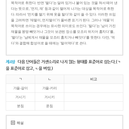
목적어로 취한다. 반면 ‘떨다’는 달려 있거나 붙어 있는 것을 쳐서 떼어 낸
다는 뜻으로, ‘먼지, 재’ 등과 같이 떨어져 나가는 대상을 목적어로 취한
다. 따라서 ‘먼지를 떨기 위해 옷을 털다’와 같이 쓸 수 있다. 이러한 쓰임
을 고려하면 ‘재떨이, 먼지떨이’가 올바른 표기가 된다. 그러나 ‘재물’이
목적어로 쓰이는 경우에는 유사한 의미로도 쓰인다. ‘털다’는 ‘남이 가진
재물을 몽땅 빼앗거나 그것이 보관된 장소를 모조리 뒤지어 훔치다’를,
‘떨다’는 ‘남에게서 재물을 모조리 훔치거나 빼앗다’를 뜻한다. 다만, ‘먹
다’와 결합해 합성어로 쓸 때에는 ‘털어먹다’로 쓴다.
제4항
다음 단어들은 거센소리로 나지 않는 형태를 표준어로 삼는다.(ㄱ
을 표준어로 삼고, ㄴ을 버림.)
ㄱ
ㄴ
비고
가을-갈이
가을-카리
거시기
거시키
분침
푼침
해설