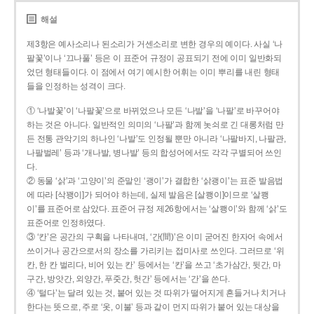
해설
제3항은 예사소리나 된소리가 거센소리로 변한 경우의 예이다. 사실 ‘나
팔꽃’이나 ‘끄나풀’ 등은 이 표준어 규정이 공표되기 전에 이미 일반화되
었던 형태들이다. 이 점에서 여기 예시한 어휘는 이미 뿌리를 내린 형태
들을 인정하는 성격이 크다.
① ‘나발꽃’이 ‘나팔꽃’으로 바뀌었으나 모든 ‘나발’을 ‘나팔’로 바꾸어야
하는 것은 아니다. 일반적인 의미의 ‘나팔’과 함께 놋쇠로 긴 대롱처럼 만
든 전통 관악기의 하나인 ‘나발’도 인정될 뿐만 아니라 ‘나팔바지, 나팔관,
나팔벌레’ 등과 ‘개나발, 병나발’ 등의 합성어에서도 각각 구별되어 쓰인
다.
② 동물 ‘삵’과 ‘고양이’의 준말인 ‘괭이’가 결합한 ‘삵괭이’는 표준 발음법
에 따라 [삭꽹이]가 되어야 하는데, 실제 발음은 [살쾡이]이므로 ‘살쾡
이’를 표준어로 삼았다. 표준어 규정 제26항에서는 ‘살쾡이’와 함께 ‘삵’도
표준어로 인정하였다.
③ ‘칸’은 공간의 구획을 나타내며, ‘간(間)’은 이미 굳어진 한자어 속에서
쓰이거나 공간으로서의 장소를 가리키는 접미사로 쓰인다. 그러므로 ‘위
칸, 한 칸 벌리다, 비어 있는 칸’ 등에서는 ‘칸’을 쓰고 ‘초가삼간, 뒷간, 마
구간, 방앗간, 외양간, 푸줏간, 헛간’ 등에서는 ‘간’을 쓴다.
④ ‘털다’는 달려 있는 것, 붙어 있는 것 따위가 떨어지게 흔들거나 치거나
한다는 뜻으로, 주로 ‘옷, 이불’ 등과 같이 먼지 따위가 붙어 있는 대상을