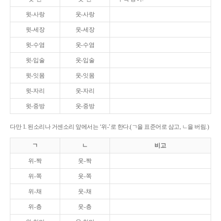
윗-사랑
웃-사랑
윗-세장
웃-세장
윗-수염
웃-수염
윗-입술
웃-입술
윗-잇몸
웃-잇몸
윗-자리
웃-자리
윗-중방
웃-중방
다만 1. 된소리나 거센소리 앞에서는 ‘위-’로 한다.(ㄱ을 표준어로 삼고, ㄴ을 버림.)
ㄱ
ㄴ
비고
위-짝
웃-짝
위-쪽
웃-쪽
위-채
웃-채
위-층
웃-층