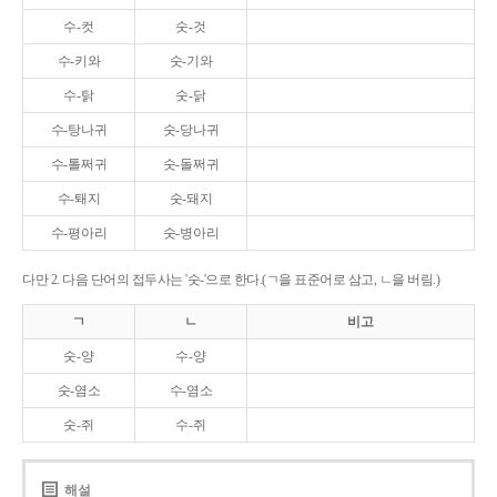
수-컷
숫-것
수-키와
숫-기와
수-탉
숫-닭
수-탕나귀
숫-당나귀
수-톨쩌귀
숫-돌쩌귀
수-퇘지
숫-돼지
수-평아리
숫-병아리
다만 2. 다음 단어의 접두사는 '숫-'으로 한다.(ㄱ을 표준어로 삼고, ㄴ을 버림.)
ㄱ
ㄴ
비고
숫-양
수-양
숫-염소
수-염소
숫-쥐
수-쥐
해설