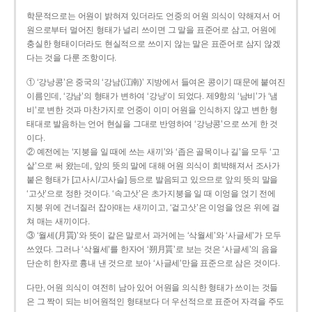
학문적으로는 어원이 밝혀져 있더라도 언중의 어원 의식이 약해져서 어
원으로부터 멀어진 형태가 널리 쓰이면 그 말을 표준어로 삼고, 어원에
충실한 형태이더라도 현실적으로 쓰이지 않는 말은 표준어로 삼지 않겠
다는 것을 다룬 조항이다.
① ‘강낭콩’은 중국의 ‘강남(江南)’ 지방에서 들여온 콩이기 때문에 붙여진
이름인데, ‘강남’의 형태가 변하여 ‘강낭’이 되었다. 제9항의 ‘남비’가 ‘냄
비’로 변한 것과 마찬가지로 언중이 이미 어원을 인식하지 않고 변한 형
태대로 발음하는 언어 현실을 그대로 반영하여 ‘강낭콩’으로 쓰게 한 것
이다.
② 예전에는 ‘지붕을 일 때에 쓰는 새끼’와 ‘좁은 골목이나 길’을 모두 ‘고
샅’으로 써 왔는데, 앞의 뜻의 말에 대해 어원 의식이 희박해져서 조사가
붙은 형태가 [고사시/고사슬] 등으로 발음되고 있으므로 앞의 뜻의 말을
‘고삿’으로 정한 것이다. ‘속고삿’은 초가지붕을 일 때 이엉을 얹기 전에
지붕 위에 건너질러 잡아매는 새끼이고, ‘겉고삿’은 이엉을 얹은 위에 걸
쳐 매는 새끼이다.
③ ‘월세(月貰)’와 뜻이 같은 말로서 과거에는 ‘삭월세’와 ‘사글세’가 모두
쓰였다. 그러나 ‘삭월세’를 한자어 ‘朔月貰’로 보는 것은 ‘사글세’의 음을
단순히 한자로 흉내 낸 것으로 보아 ‘사글세’만을 표준으로 삼은 것이다.
다만, 어원 의식이 여전히 남아 있어 어원을 의식한 형태가 쓰이는 것들
은 그 짝이 되는 비어원적인 형태보다 더 우선적으로 표준어 자격을 주도