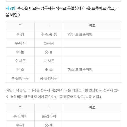
제7항
수컷을 이르는 접두사는 '수-'로 통일한다.(ㄱ을 표준어로 삼고, ㄴ
을 버림.)
ㄱ
ㄴ
비고
수-꿩
수-퀑/숫-꿩
'장끼'도 표준어임.
수-나사
숫-나사
수-놈
숫-놈
수-사돈
숫-사돈
수-소
숫-소
'황소'도 표준어임.
수-은행나무
숫-은행나무
다만 1. 다음 단어에서는 접두사 다음에서 나는 거센소리를 인정한다. 접두사 '암-
'이 결합되는 경우에도 이에 준한다.(ㄱ을 표준어로 삼고, ㄴ을 버림.)
ㄱ
ㄴ
비고
수-캉아지
숫-강아지
수-캐
숫-개