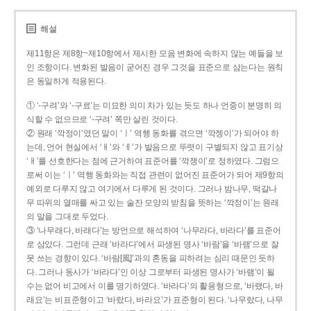
해설
제11항은 제8항~제10항에서 제시한 모음 변화에 속하지 않는 예들을 보
인 조항이다. 변화된 발음이 굳어진 경우 그것을 표준으로 삼는다는 원칙
은 동일하게 적용된다.
① ‘-구려’와 ‘-구료’는 미묘한 의미 차가 있는 듯도 하나 언중이 분명히 의
식할 수 없으므로 ‘-구려’ 쪽만 살린 것이다.
② 원래 ‘깍정이’였던 말이 ‘ㅣ’ 역행 동화를 겪으면 ‘깍젱이’가 되어야 하
는데, 언어 현실에서 ‘ㅐ’와 ‘ㅔ’가 발음으로 뚜렷이 구별되지 않고 표기상
‘ㅐ’를 선호한다는 점에 근거하여 표준어를 ‘깍쟁이’로 정하였다. 그럼으
로써 이는 ‘ㅣ’ 역행 동화와는 직접 관련이 없어진 표준어가 되어 제9항의
예외로 다루지 않고 여기에서 다루게 된 것이다. 그러나 밤나무, 떡갈나
무 따위의 열매를 싸고 있는 술잔 모양의 받침을 뜻하는 ‘깍정이’는 원래
의 말을 그대로 두었다.
③ ‘나무래다, 바래다’는 방언으로 해석하여 ‘나무라다, 바라다’를 표준어
로 삼았다. 그런데 근래 ‘바라다’에서 파생된 명사 ‘바람’을 ‘바램’으로 잘
못 쓰는 경향이 있다. ‘바람[風]’과의 혼동을 피하려는 심리 때문인 듯하
다. 그러나 동사가 ‘바라다’인 이상 그로부터 파생된 명사가 ‘바램’이 될
수는 없어 비고에서 이를 명기하였다. ‘바라다’의 활용형으로, ‘바랬다, 바
래요’는 비표준형이고 ‘바랐다, 바라요’가 표준형이 된다. ‘나무랐다, 나무