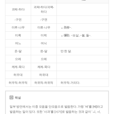
괴퍅-하다/괴팩-
괴팍-하다
하다
-구먼
-구면
미루-나무
미류-나무
←美柳~.
미륵
미력
←彌勒. ~보살, ~불, 돌~.
여느
여늬
온-달
왼-달
만 한 달.
으레
으례
케케-묵다
켸켸-묵다
허우대
허위대
허우적-허우적
허위적-허위적
허우적-거리다.
해설
일부 방언에서는 이중 모음을 단모음으로 발음한다. 가령 ‘벼’를 [베]라고
발음하는 일이 있다. 또한 ‘사과’를 [사가]로 발음하는 것과 같이 ‘ㅚ, ㅟ,