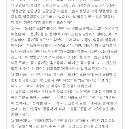
와 관련된 ‘강중강중, 깡쭝깡쭝’도 ‘강종강종, 깡쫑깡쫑’으로 쓰지 않는다.
‘깡충깡충, 강중강중, 깡쭝깡쭝’의 음성 모음 대응형은 각각 ‘껑충껑충, 겅
중겅중, 껑쭝껑쭝’이다. 그러나 ‘ 껑충하다’와 짝을 이루는 말은 ‘깡총하
다’로서 ‘깡충하다’가 오히려 비표준어이다.
② ‘-동이’도 음성 모음화를 인정하여 ‘-둥이’를 표준어로 삼았다. ‘-둥이’의
어원은 아이 ‘동(童)’을 쓴 ‘동이(童-)’이지만 현실 발음에서 멀어진 것으로
인정되어 ‘-둥이’를 표준으로 삼았다. 그에 따라 ‘귀둥이, 막둥이, 쌍둥이,
바람둥이, 흰둥이’에서 모두 ‘-둥이’를 쓴다. 다만, ‘쌍둥이’와는 별개로 ‘쌍
동밤’과 같은 단어에서는 한자어 ‘쌍동(雙童)’의 발음이 살아 있는 것으로
판단되므로 ‘쌍둥밤’으로 쓰지 않는다. 또 살이 올라 보드랍고 통통한 아
이를 뜻하는 ‘옴포동이’는 ‘옴포동하다’의 어근 ‘옴포동’에 ‘-이’가 결합된
말로서 ‘-둥이’와 관련이 없으므로 ‘옴포둥이’와 같이 쓰지 않는다.
③ ‘발가숭이’와 마찬가지로 ‘빨가숭이’도 양성 모음 뒤에 음성 모음이 결
합한 형태를 표준어로 삼는다. 이에 대응하는 짝은 ‘벌거숭이, 뻘거숭
이’이다. 그러나 ‘애송이’는 ‘애숭이’를 인정하지 않는다.
④ 물건을 보에 싸서 꾸려 놓은 것을 뜻하는 ‘보퉁이’와 함께 눈두덩의 불
룩한 부분을 뜻하는 ‘눈퉁이’나 미련한 사람을 낮추어 가리키는 ‘미련퉁
이’ 등에서도 ‘-퉁이’를 쓴다. 그러나 ‘고집통이, 골통이’에서는 ‘통이’를 쓰
는데, 이는 ‘고집통이, 골통이’가 각각 ‘고집통’, ‘골통’에 ‘-이’가 붙은 말이
기 때문이다.
⑤ ‘봉족(奉足), 주초(柱礎)’는 한자어로서의 형태를 인식하지 않고 쓰는
것이 일반적이므로 ‘봉죽, 주추’와 같이 음성 모음 형태를 인정했다.