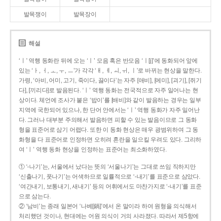
발목쟁이
발목장이
해설
‘ㅣ’ 역행 동화란 뒤에 오는 ‘ㅣ’ 모음 혹은 반모음 ‘ㅣ[j]’에 동화되어 앞에
있는 ‘ㅏ, ㅓ, ㅗ, ㅜ, ㅡ’가 각각 ‘ㅐ, ㅔ, ㅚ, ㅟ, ㅣ’로 바뀌는 현상을 말한다.
가령, ‘아비, 어미, 고기, 죽이다, 끓이다’는 자주 [애비], [에미], [괴기], [쥐기
다], [끼리다]로 발음된다. ‘ㅣ’ 역행 동화는 전국적으로 자주 일어나는 현
상이다. 체언에 조사가 붙은 ‘밥이’를 [배비]와 같이 발음하는 경우는 일부
지역에 국한되어 있으나, 한 단어 안에서는 ‘ㅣ’ 역행 동화가 자주 일어난
다. 그러나 대부분 주의해서 발음하면 피할 수 있는 발음이므로 그 동화
형을 표준어로 삼기 어렵다. 또한 이 동화 현상은 매우 광범위하여 그 동
화형을 다 표준어로 인정하면 오히려 혼란을 일으킬 우려도 있다. 그리하
여 ‘ㅣ’ 역행 동화 현상을 인정하는 표준어는 최소화하였다.
① ‘-나기’는, 서울에서 났다는 뜻의 ‘서울나기’는 그대로 쓰임 직하지만
‘신출나기, 풋나기’는 어색하므로 일률적으로 ‘-내기’를 표준으로 삼았다.
‘여간내기, 보통내기, 새내기’ 등의 어휘에서도 마찬가지로 ‘-내기’를 표준
으로 삼는다.
② ‘남비’는 종래 일본어 ‘나베[鍋]’에서 온 말이라 하여 원형을 의식해서
처리했던 것이나, 현대에는 어원 의식이 거의 사라졌다. 따라서 제5항에