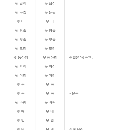
윗-넓이
웃-넓이
윗-눈썹
웃-눈썹
윗-니
웃-니
윗-당줄
웃-당줄
윗-덧줄
웃-덧줄
윗-도리
웃-도리
윗-동아리
웃-동아리
준말은 ‘윗동’임.
윗-막이
웃-막이
윗-머리
웃-머리
윗-목
웃-목
윗-몸
웃-몸
~ 운동.
윗-바람
웃-바람
윗-배
웃-배
윗-벌
웃-벌
윗-변
웃-변
수학 용어.