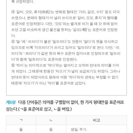
록 규정하였다.
④ ‘갈비, 갓모, 휴지(休紙)’는 변화된 형태인 ‘가리, 갈모, 수지’ 등도 각각
쓰였으나, 본래의 형태가 더 널리 쓰이므로 ‘갈비, 갓모, 휴지’의 형태를
표준어로 인정하였다. 다만, ‘갓모’와는 별개로 비가 올 때 갓 위에 덮어
쓰던 고깔 비슷하게 생긴 물건을 뜻하는 ‘갈모(-帽)’는 표준어로 인정한
다.
⑤ ‘밀-’에 ‘-뜨리다’가 붙은 ‘밀뜨리다’도 언중이 ‘밀다’의 뜻을 의식하고
있으므로 비록 ‘미뜨리다’가 쓰이고 있어도 ‘밀뜨리다’로 쓴다. 다만, ‘-뜨
리다’와 ‘-트리다’가 같은 뜻의 복수 표준어 접미사로 인정되므로 ‘밀뜨리
다’와 함께 ‘밀트리다’도 표준어로 인정된다.
⑥ ‘적이’는 의미적으로 ‘적다’와는 멀어지고 오히려 반대의 의미를 가지
게 되었다. 그 때문에 한동안 ‘저으기’가 널리 보급되기도 하였다. 그러나
반대의 뜻이 되었더라도 원래의 어원 ‘적다’와의 관계는 부정할 수 없기
때문에 ‘저으기’가 아닌 ‘적이’를 표준어로 삼았다.
제6항
다음 단어들은 의미를 구별함이 없이, 한 가지 형태만을 표준어로
삼는다.(ㄱ을 표준어로 삼고, ㄴ을 버림.)
ㄱ
ㄴ
비고
돌
돐
생일, 주기.