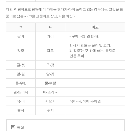
다만, 어원적으로 원형에 더 가까운 형태가 아직 쓰이고 있는 경우에는, 그것을 표
준어로 삼는다.(ㄱ을 표준어로 삼고, ㄴ을 버림.)
ㄱ
ㄴ
비고
갈비
가리
~구이, ~찜, 갈빗-대.
1. 사기 만드는 물레 밑 고리.
갓모
갈모
2. '갈모'는 갓 위에 쓰는, 유지로
만든 우비.
굴-젓
구-젓
말-곁
말-겻
물-수란
물-수랄
밀-뜨리다
미-뜨리다
적-이
저으기
적이-나, 적이나-하면.
휴지
수지
해설