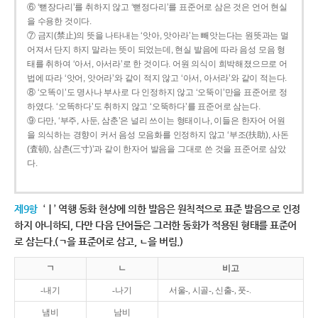
⑥ ‘뻗장다리’를 취하지 않고 ‘뻗정다리’를 표준어로 삼은 것은 언어 현실
을 수용한 것이다.
⑦ 금지(禁止)의 뜻을 나타내는 ‘앗아, 앗아라’는 빼앗는다는 원뜻과는 멀
어져서 단지 하지 말라는 뜻이 되었는데, 현실 발음에 따라 음성 모음 형
태를 취하여 ‘아서, 아서라’로 한 것이다. 어원 의식이 희박해졌으므로 어
법에 따라 ‘앗어, 앗어라’와 같이 적지 않고 ‘아서, 아서라’와 같이 적는다.
⑧ ‘오똑이’도 명사나 부사로 다 인정하지 않고 ‘오뚝이’만을 표준어로 정
하였다. ‘오똑하다’도 취하지 않고 ‘오뚝하다’를 표준어로 삼는다.
⑨ 다만, ‘부주, 사둔, 삼춘’은 널리 쓰이는 형태이나, 이들은 한자어 어원
을 의식하는 경향이 커서 음성 모음화를 인정하지 않고 ‘부조(扶助), 사돈
(査頓), 삼촌(三寸)’과 같이 한자어 발음을 그대로 쓴 것을 표준어로 삼았
다.
제9항
‘ㅣ’ 역행 동화 현상에 의한 발음은 원칙적으로 표준 발음으로 인정
하지 아니하되, 다만 다음 단어들은 그러한 동화가 적용된 형태를 표준어
로 삼는다.(ㄱ을 표준어로 삼고, ㄴ을 버림.)
ㄱ
ㄴ
비고
-내기
-나기
서울-, 시골-, 신출-, 풋-.
냄비
남비