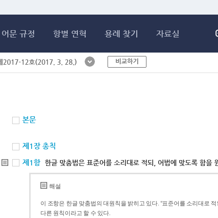
메인콘텐츠 바로가기
어문 규정
항별 연혁
용례 찾기
자료실
비교하기
017-12호(2017. 3. 28.)
본문
제1장 총칙
제1항
한글 맞춤법은 표준어를 소리대로 적되, 어법에 맞도록 함을 
해설
이 조항은 한글 맞춤법의 대원칙을 밝히고 있다. “표준어를 소리대로 적되
다른 원칙이라고 할 수 있다.