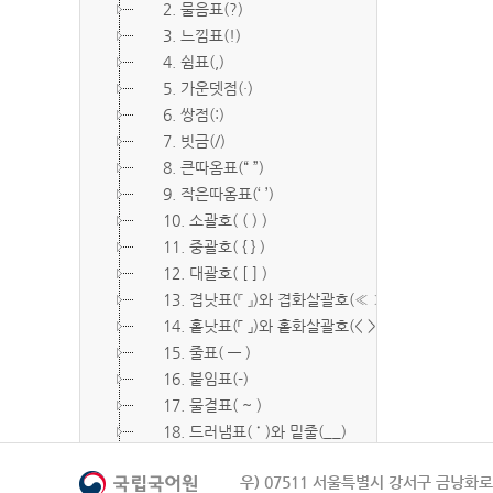
2. 물음표(?)
3. 느낌표(!)
4. 쉼표(,)
5. 가운뎃점(·)
6. 쌍점(:)
7. 빗금(/)
8. 큰따옴표(“ ”)
9. 작은따옴표(‘ ’)
10. 소괄호( ( ) )
11. 중괄호( { } )
12. 대괄호( [ ] )
13. 겹낫표(『 』)와 겹화살괄호(≪ ≫)
14. 홑낫표(「 」)와 홑화살괄호(< >)
15. 줄표( ― )
16. 붙임표(-)
17. 물결표( ~ )
18. 드러냄표( ˙ )와 밑줄(__)
19. 숨김표( O, X )
우) 07511 서울특별시 강서구 금낭화로 
20. 빠짐표( □ )