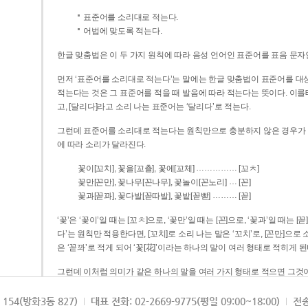
표준어를 소리대로 적는다.
어법에 맞도록 적는다.
한글 맞춤법은 이 두 가지 원칙에 따라 음성 언어인 표준어를 표음 문자
먼저 ‘표준어를 소리대로 적는다’는 말에는 한글 맞춤법이 표준어를 대상
적는다는 것은 그 표준어를 적을 때 발음에 따라 적는다는 뜻이다. 이를테면 [나무]라고 소리 나는 표준어는 ‘나무’로 적
고, [달리다]라고 소리 나는 표준어는 ‘달리다’로 적는다.
그런데 표준어를 소리대로 적는다는 원칙만으로 충분하지 않은 경우가 있다
에 따라 소리가 달라진다.
……………
꽃이[꼬치], 꽃을[꼬츨], 꽃에[꼬체]
[꼬ㅊ]
…
꽃만[꼰만], 꽃나무[꼰나무], 꽃놀이[꼰노리]
[꼰]
………
꽃과[꼳꽈], 꽃다발[꼳따발], 꽃밭[꼳빧]
[꼳]
‘꽃’은 ‘꽃이’일 때는 [꼬ㅊ]으로, ‘꽃만’일 때는 [꼰]으로, ‘꽃과’일 때는
다’는 원칙만 적용한다면, [꼬치]로 소리 나는 말은 ‘꼬치’로, [꼰만]으로 소리 나는 말은 ‘꼰만’으로, [꼳꽈]로 소리 나는 말
은 ‘꼳꽈’로 적게 되어 ‘꽃[花]’이라는 하나의 말이 여러 형태로 적히게 된
그런데 이처럼 의미가 같은 하나의 말을 여러 가지 형태로 적으면 그것이
은 하나의 말은 형태를 하나로 고정하여 일관되게 적어야 의미를 파악하기가 
되게 적는 것이 의미를 파악하는 데 효과적이다.
154(방화3동 827)
대표 전화: 02-2669-9775(평일 09:00~18:00)
전송