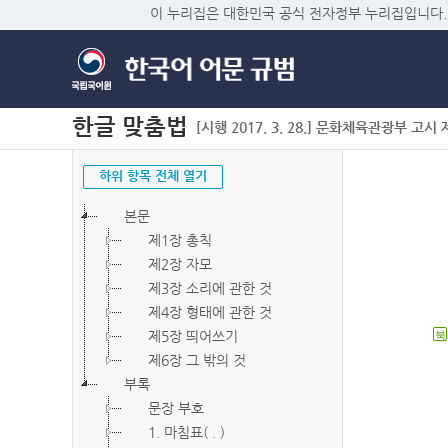
이 누리집은 대한민국 공식 전자정부 누리집입니다.
한글 맞춤법
[시행 2017. 3. 28.] 문화체육관광부 고시 제2
하위 항목 전체 열기
본문
제1장 총칙
제2장 자모
제3장 소리에 관한 것
제4장 형태에 관한 것
제5장 띄어쓰기
북
제6장 그 밖의 것
부록
문장 부호
1. 마침표( . )