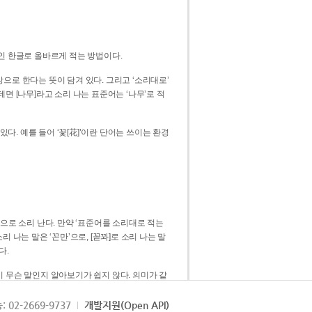
인 한글로 올바르게 적는 방법이다.
으로 한다는 뜻이 담겨 있다. 그리고 ‘소리대로’
. 예를 들어 ‘꽃[花]’이란 단어는 쓰이는 환경
 [꼳]으로 소리 난다. 만약 ‘표준어를 소리대로 적는
다.
 무슨 말인지 알아보기가 쉽지 않다. 의미가 같
쉽다. 즉 ‘꽃, 꼰, 꼳’보다는 ‘꽃’ 하나로 일관
: 02-2669-9737
개발지원(Open API)