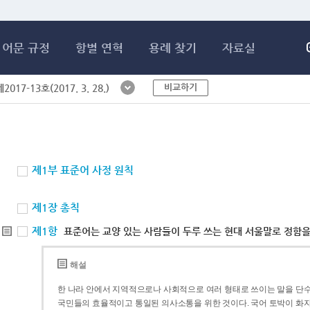
메인콘텐츠 바로가기
어문 규정
항별 연혁
용례 찾기
자료실
비교하기
017-13호(2017. 3. 28.)
제1부 표준어 사정 원칙
제1장 총칙
제1항
표준어는 교양 있는 사람들이 두루 쓰는 현대 서울말로 정함을
해설
한 나라 안에서 지역적으로나 사회적으로 여러 형태로 쓰이는 말을 단수
국민들의 효율적이고 통일된 의사소통을 위한 것이다. 국어 토박이 화자