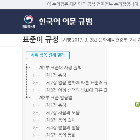
이 누리집은 대한민국 공식 전자정부 누리집입니다.
표준어 규정
[시행 2017. 3. 28.] 문화체육관광부 고시 제2
하위 항목 전체 열기
제1부 표준어 사정 원칙
제1장 총칙
제2장 발음 변화에 따른 표준어 규정
제3장 어휘 선택의 변화에 따른 표준어 규정
제2부 표준 발음법
제1장 총칙
북
제2장 자음과 모음
제3장 음의 길이
제4장 받침의 발음
제5장 음의 동화