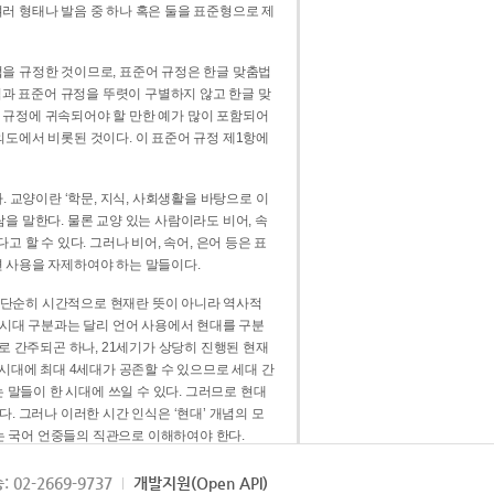
러 형태나 발음 중 하나 혹은 둘을 표준형으로 제
을 규정한 것이므로, 표준어 규정은 한글 맞춤법
법과 표준어 규정을 뚜렷이 구별하지 않고 한글 맞
 규정에 귀속되어야 할 만한 예가 많이 포함되어
의도에서 비롯된 것이다. 이 표준어 규정 제1항에
. 교양이란 ‘학문, 지식, 사회생활을 바탕으로 이
을 말한다. 물론 교양 있는 사람이라도 비어, 속
 할 수 있다. 그러나 비어, 속어, 은어 등은 표
 사용을 자제하여야 하는 말들이다.
’는 단순히 시간적으로 현재란 뜻이 아니라 역사적
 시대 구분과는 달리 언어 사용에서 현대를 구분
로 간주되곤 하나, 21세기가 상당히 진행된 현재
 시대에 최대 4세대가 공존할 수 있으므로 세대 간
는 말들이 한 시대에 쓰일 수 있다. 그러므로 현대
. 그러나 이러한 시간 인식은 ‘현대’ 개념의 모
’는 국어 언중들의 직관으로 이해하여야 한다.
용어적 성격을 가장 크게 드러내 주는 기준이다.
: 02-2669-9737
개발지원(Open API)