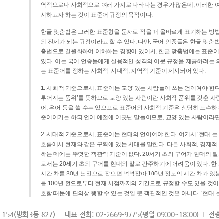
역적으로나 사회적으로 여러 가지로 나타나는 경우가 많은데, 이러한 여
시하고자 하는 것이 표준어 규정의 목적이다.
한글 맞춤법은 그러한 표준형을 문자로 적을 때 올바르게 표기하는 방법
의 전제가 되는 규정이라고 할 수 있다. 다만, 국어 언중들은 한글 맞춤
춤법으로 일원화하여 이해하는 경향이 있어서, 한글 맞춤법에는 표준어
있다. 이는 국어 언중들에게 실용적인 성격의 어문 규정을 제공하려는 
는 표준어를 정하는 사회적, 시대적, 지역적 기준이 제시되어 있다.
1. 사회적 기준으로서, 표준어는 교양 있는 사람들이 쓰는 언어여야 한다
루어지는 품위’를 뜻하므로 교양 있는 사람이란 사회적 품위를 갖춘 사람
어, 은어 등을 쓸 수는 있으므로 표준어의 사회적 기준은 상당히 느슨하다고
준어이기는 하되 언어 예절에 어긋난 말들이므로, 교양 있는 사람이라면
2. 시대적 기준으로서, 표준어는 현대의 언어여야 한다. 여기서 ‘현대
흐름에서 현재와 같은 구획에 있는 시대를 말한다. 다른 사회적, 경제적
하는 데에는 뚜렷한 객관적 기준이 없다. 20세기 초의 구어가 현대의 말
로서는 20세기 초의 구어를 현대의 말로 간주하기에 어려움이 있다. 한
시간 차를 30년 남짓으로 잡으면 넉넉잡아 100년 정도의 시간 차가 있
를 100년 전으로부터 현재 시점까지의 기간으로 규정할 수도 있을 것이다
호함 때문에 편의상 행할 수 있는 것일 뿐 객관적인 것은 아니다. ‘현대
3. 지역적 기준으로서, 표준어는 서울말이어야 한다. 이는 표준어의 공
154(방화3동 827)
대표 전화: 02-2669-9775(평일 09:00~18:00)
전송