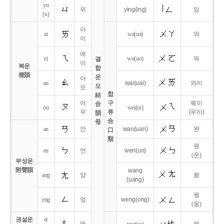
yu
위
ying
(ing)
잉
(u)
아
ai
wa
(ua)
와
이
에
ei
wo
(uo)
워
결
이
복운
합
複韻
운
아
ao
wai
(uai)
와이
모
오
합
結
어
구
웨이
合
ou
wei
(ui)
우
류
(우이)
韻
合
母
an
안
wan
(uan)
완
口
類
원
en
언
wen
(un)
(운)
부성운
附聲韻
wang
ang
앙
왕
(uang)
웡
eng
엉
weng
(ong)
(웅)
권설운
er