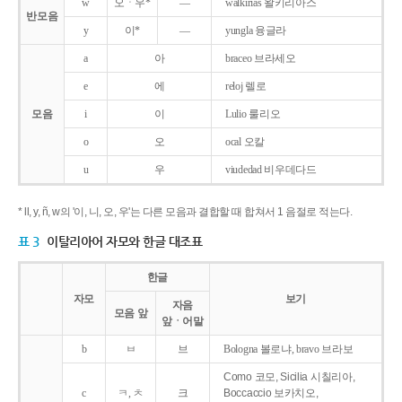
w
오ㆍ우*
―
walkirias 왈키리아스
반모음
y
이*
―
yungla 융글라
a
아
braceo 브라세오
e
에
reloj 렐로
모음
i
이
Lulio 룰리오
o
오
ocal 오칼
u
우
viudedad 비우데다드
* ll, y, ñ, w의 '이, 니, 오, 우'는 다른 모음과 결합할 때 합쳐서 1 음절로 적는다.
표 3
이탈리아어 자모와 한글 대조표
한글
자모
보기
자음
모음 앞
앞ㆍ어말
b
ㅂ
브
Bologna 볼로냐, bravo 브라보
Como 코모, Sicilia 시칠리아,
c
ㅋ, ㅊ
크
Boccaccio 보카치오,