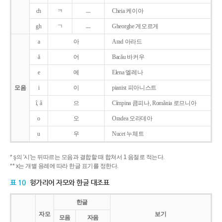
ch
ㅋ
ㅡ
Cheia 케이아
gh
ㄱ
ㅡ
Gheorghe 게오르게
a
아
Arad 아라드
ǎ
어
Bacǎu 바커우
e
에
Elena 엘레나
모음
i
이
pianist 피아니스트
î, â
으
Cîmpina 큼피나, România 로므니아
o
오
Oradea 오라데아
u
우
Nucet 누체트
* ş의 '시'는 뒤따르는 모음과 결합할 때 합쳐서 1 음절로 적는다.
** x는 개별 용례에 따라 한글 표기를 정한다.
표 10
헝가리어 자모와 한글 대조표
한글
자모
보기
모음
자음