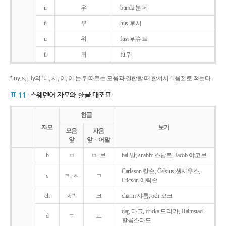
u
우
bunda 분더
ú
우
hús 후시
ü
위
füst 퓌슈트
ű
위
fű 퓌
* ny, s, j, ly의 ‘니, 시, 이, 이’는 뒤따르는 모음과 결합할 때 합쳐서 1 음절로 적는다.
표 11
스웨덴어 자모와 한글 대조표
한글
자모
보기
모음
자음
앞
앞ㆍ어말
b
ㅂ
ㅂ, 브
bal 발, snabbt 스납트, Jacob 야코브
Carlsson 칼손, Celsius 셀시우스,
c
ㅋ, ㅅ
ㄱ
Ericson 에릭손
ch
시*
크
charm 샤름, och 오크
dag 다그, dricka 드리카, Halmstad
d
ㄷ
드
할름스타드