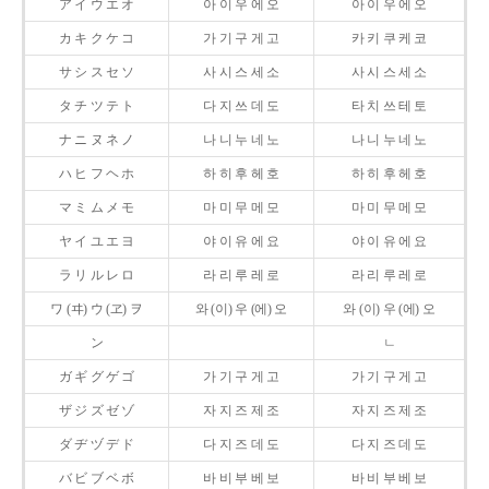
ア イ ウ エ オ
아 이 우 에 오
아 이 우 에 오
カ キ ク ケ コ
가 기 구 게 고
카 키 쿠 케 코
サ シ ス セ ソ
사 시 스 세 소
사 시 스 세 소
タ チ ツ テ ト
다 지 쓰 데 도
타 치 쓰 테 토
ナ ニ ヌ ネ ノ
나 니 누 네 노
나 니 누 네 노
ハ ヒ フ ヘ ホ
하 히 후 헤 호
하 히 후 헤 호
マ ミ ム メ モ
마 미 무 메 모
마 미 무 메 모
ヤ イ ユ エ ヨ
야 이 유 에 요
야 이 유 에 요
ラ リ ル レ ロ
라 리 루 레 로
라 리 루 레 로
ワ (ヰ) ウ (ヱ) ヲ
와 (이) 우 (에) 오
와 (이) 우 (에) 오
ン
ㄴ
ガ ギ グ ゲ ゴ
가 기 구 게 고
가 기 구 게 고
ザ ジ ズ ゼ ゾ
자 지 즈 제 조
자 지 즈 제 조
ダ ヂ ヅ デ ド
다 지 즈 데 도
다 지 즈 데 도
バ ビ ブ ベ ボ
바 비 부 베 보
바 비 부 베 보