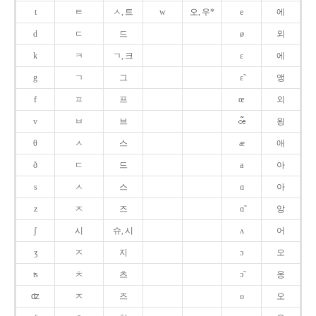
t
ㅌ
ㅅ, 트
w
오, 우*
e
에
d
ㄷ
드
ø
외
k
ㅋ
ㄱ, 크
ɛ
에
g
ㄱ
그
ɛ̃
앵
f
ㅍ
프
œ
외
v
ㅂ
브
욍
θ
ㅅ
스
æ
애
ð
ㄷ
드
a
아
s
ㅅ
스
ɑ
아
z
ㅈ
즈
ɑ̃
앙
ʃ
시
슈, 시
ʌ
어
ʒ
ㅈ
지
ɔ
오
ʦ
ㅊ
츠
ɔ̃
옹
ʣ
ㅈ
즈
o
오