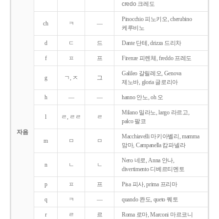
credo 크레도
Pinocchio 피노키오, cherubino
ch
ㅋ
―
케루비노
d
ㄷ
드
Dante 단테, drizza 드리차
f
ㅍ
프
Firenze 피렌체, freddo 프레도
Galileo 갈릴레오, Genova
g
ㄱ, ㅈ
그
제노바, gloria 글로리아
h
―
―
hanno 안노, oh 오
Milano 밀라노, largo 라르고,
l
ㄹ, ㄹㄹ
ㄹ
palco 팔코
자음
Macchiavelli 마키아벨리, mamma
m
ㅁ
ㅁ
맘마, Campanella 캄파넬라
Nero 네로, Anna 안나,
n
ㄴ
ㄴ
divertimento 디베르티멘토
p
ㅍ
프
Pisa 피사, prima 프리마
q
ㅋ
―
quando 콴도, queto 퀘토
r
ㄹ
르
Roma 로마, Marconi 마르코니