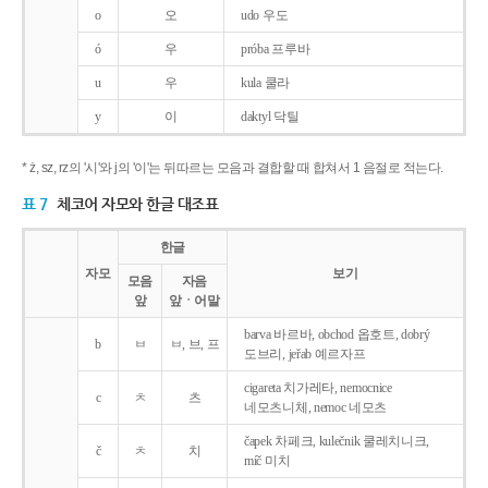
o
오
udo 우도
ó
우
próba 프루바
u
우
kula 쿨라
y
이
daktyl 닥틸
* ż, sz, rz의 '시'와 j의 '이'는 뒤따르는 모음과 결합할 때 합쳐서 1 음절로 적는다.
표 7
체코어 자모와 한글 대조표
한글
자모
보기
모음
자음
앞
앞ㆍ어말
barva 바르바, obchod 옵호트, dobrý
b
ㅂ
ㅂ, 브, 프
도브리, jeřab 예르자프
cigareta 치가레타, nemocnice
c
ㅊ
츠
네모츠니체, nemoc 네모츠
čapek 차페크, kulečnik 쿨레치니크,
č
ㅊ
치
míč 미치