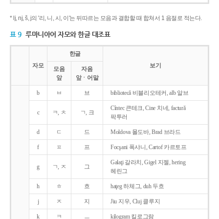
* lj, nj, š, j의 '리, 니, 시, 이'는 뒤따르는 모음과 결합할 때 합쳐서 1 음절로 적는다.
표 9
루마니아어 자모와 한글 대조표
한글
자모
보기
모음
자음
앞
앞ㆍ어말
b
ㅂ
브
bibliotecǎ 비블리오테커, alb 알브
Cîntec 큰테크, Cine 치네, facturǎ
c
ㅋ, ㅊ
ㄱ, 크
팍투러
d
ㄷ
드
Moldova 몰도바, Brad 브라드
f
ㅍ
프
Focşani 폭샤니, Cartof 카르토프
Galaţi 갈라치, Gigel 지젤, hering
g
ㄱ, ㅈ
그
헤린그
h
ㅎ
흐
haţeg 하체그, duh 두흐
j
ㅈ
지
Jiu 지우, Cluj 클루지
k
ㅋ
ㅡ
kilogram 킬로그람