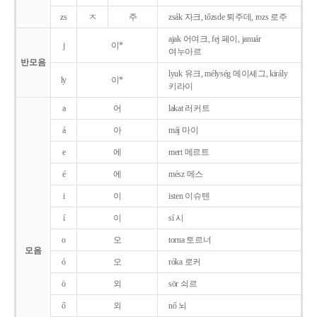
zs
ㅈ
주
zsák 자크, tőzsde 퇴주데, rozs 로주
ajak 어여크, fej 페이, január
j
이*
여누아르
반모음
lyuk 유크, mélység 메이셰그, király
ly
이*
키라이
a
어
lakat 러커트
á
아
máj 마이
e
에
mert 메르트
é
에
mész 메스
i
이
isten 이슈텐
í
이
sí 시
o
오
torna 토르너
모음
ó
오
róka 로커
ö
외
sör 쇠르
ő
외
nő 뇌