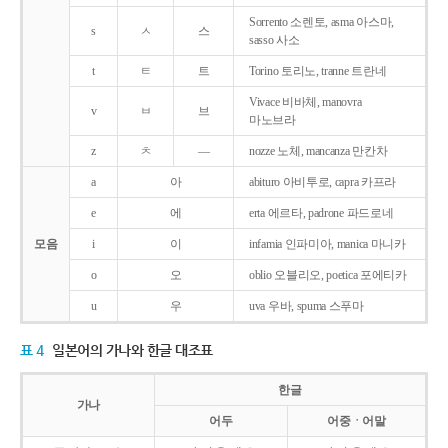
Sorrento 소렌토, asma 아스마,
s
ㅅ
스
sasso 사소
t
ㅌ
트
Torino 토리노, tranne 트란네
Vivace 비바체, manovra
v
ㅂ
브
마노브라
z
ㅊ
―
nozze 노체, mancanza 만칸차
a
아
abituro 아비투로, capra 카프라
e
에
erta 에르타, padrone 파드로네
모음
i
이
infamia 인파미아, manica 마니카
o
오
oblio 오블리오, poetica 포에티카
u
우
uva 우바, spuma 스푸마
표 4
일본어의 가나와 한글 대조표
한글
가나
어두
어중ㆍ어말