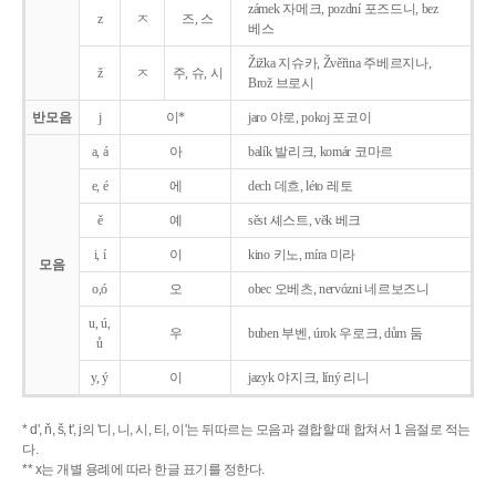
zámek 자메크, pozdní 포즈드니, bez
z
ㅈ
즈, 스
베스
Žižka 지슈카, Žvěřina 주베르지나,
ž
ㅈ
주, 슈, 시
Brož 브로시
반모음
j
이*
jaro 야로, pokoj 포코이
a, á
아
balík 발리크, komár 코마르
e, é
에
dech 데흐, léto 레토
ě
예
sěst 셰스트, věk 베크
i, í
이
kino 키노, míra 미라
모음
o,ó
오
obec 오베츠, nervózni 네르보즈니
u, ú,
우
buben 부벤, úrok 우로크, dům 둠
ů
y, ý
이
jazyk
야지크, líný 리니
* d', ň, š, t', j의 '디, 니, 시, 티, 이'는 뒤따르는 모음과 결합할 때 합쳐서 1 음절로 적는
다.
** x는 개별 용례에 따라 한글 표기를 정한다.