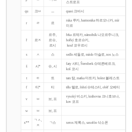
스트로프
qu
크ㅂ
ㅡ
quasi 크바시
ruka 루카, harmonika 하르모니카, mír
r
ㄹ
르
미르
르주,
řeka 르제카, námořník 나모르주니크,
ř
르ㅈ
르슈,
hořký 호르슈키,
르시
kouř 코우르시
s
ㅅ
스
sedlo 세들로, máslo 마슬로, nos 노스
šaty 샤티, Šternberk 슈테른베르크,
š
시*
슈, 시
koš 코시
t
ㅌ
트
tam 탐, matka 마트카, bolest 볼레스트
t'
티*
티
tělo 텔로, štěstí 슈테스티, obět' 오베티
vysoký 비소키, knihovna 크니호브나,
v
ㅂ
브, 프
kov 코프
w
ㅂ
브, 프
ㄱㅅ,
x**
ㄱ스
xerox 제록스, saxofón 삭소폰
ㅈ