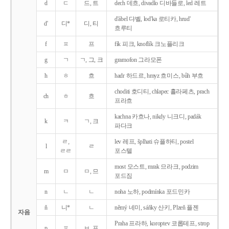
d
ㄷ
드, 트
dech 데흐, divadlo 디바들로, led 레트
d'ábel 댜벨, lod'ka 로티카, hrud'
d'
디*
디, 티
흐루티
f
ㅍ
프
fík 피크, knoflík 크노플리크
g
ㄱ
ㄱ, 그, 크
gramofon 그라모폰
h
ㅎ
흐
hadr 하드르, hmyz 흐미스, bůh 부흐
choditi 호디티, chlapec 흘라페츠, prach
ch
ㅎ
흐
프라흐
kachna 카흐나, nikdy 니크디, padák
k
ㅋ
ㄱ, 크
파다크
ㄹ,
lev 레프, šplhati 슈플하티, postel
l
ㄹ
ㄹㄹ
포스텔
most 모스트, mrak 므라크, podzim
m
ㅁ
ㅁ, 므
포드짐
n
ㄴ
ㄴ
noha 노하, podmínka 포드민카
ň
니*
ㄴ
němý 네미, sáňky 산키, Plzeň 플젠
자음
Praha 프라하, koroptev 코롭테프, strop
p
ㅍ
ㅂ, 프