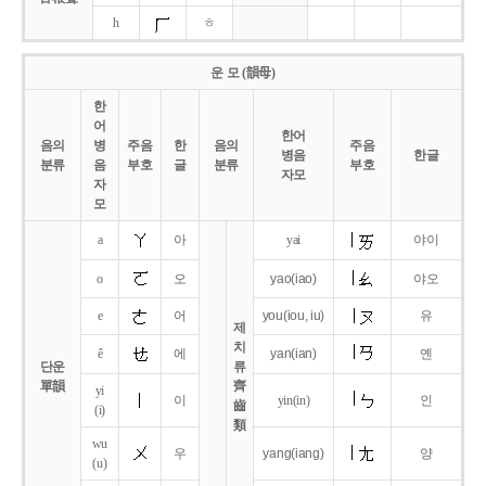
h
ㅎ
운 모 (韻母)
한
어
한어
음의
병
주음
한
음의
주음
병음
한글
분류
음
부호
글
분류
부호
자모
자
모
a
아
yai
야이
o
오
yao
(iao)
야오
e
어
you
(iou,
iu)
유
제
치
ê
에
yan
(ian)
옌
단운
류
單韻
齊
yi
이
yin(in)
인
齒
(i)
類
wu
우
yang
(iang)
양
(u)