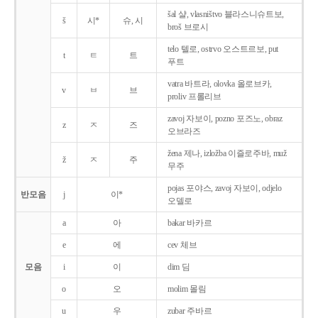
šal 샬, vlasništvo 블라스니슈트보,
š
시*
슈, 시
broš 브로시
telo 텔로, ostrvo 오스트르보, put
t
ㅌ
트
푸트
vatra 바트라, olovka 올로브카,
v
ㅂ
브
proliv 프롤리브
zavoj 자보이, pozno 포즈노, obraz
z
ㅈ
즈
오브라즈
žena 제나, izložba 이즐로주바, muž
ž
ㅈ
주
무주
pojas 포야스, zavoj 자보이, odjelo
반모음
j
이*
오델로
a
아
bakar 바카르
e
에
cev 체브
모음
i
이
dim 딤
o
오
molim 몰림
u
우
zubar 주바르