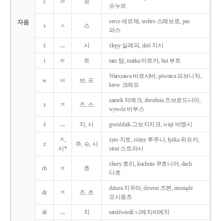
r
ㄹ
르
슈누르
serce 세르체, srebro 스레브로, pas
자음
s
ㅅ
스
파스
ś
ㅡ
시
ślepy 실레피, dziś 지시
t
ㅌ
트
tam 탐, matka 마트카, but 부트
Warszawa 바르샤바, piwnica 피브니차,
w
ㅂ
브, 프
krew 크레프
zamek 자메크, zbrodnia 즈브로드니아,
z
ㅈ
즈, 스
wywóz 비부스
ź
ㅡ
지, 시
gwoździk 그보지지크, więź 비엥시
ㅈ,
żyto 지토, różny 루주니, łyżka 위슈카,
ż
주, 슈, 시
시*
straż 스트라시
chory 호리, kuchnia 쿠흐니아, dach
ch
ㅎ
흐
다흐
dziura 지우라, dzwon 즈본, mosiądz
dz
ㅈ
즈, 츠
모시옹츠
dź
ㅡ
치
niedźwiedź 니에치비에치