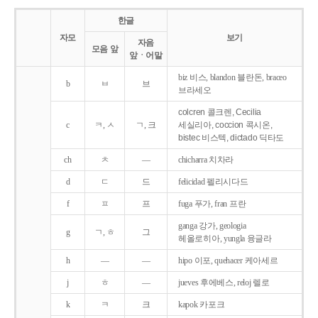
한글
자모
보기
자음
모음 앞
앞ㆍ어말
biz 비스, blandon 블란돈, braceo
b
ㅂ
브
브라세오
colcren 콜크렌, Cecilia
c
ㅋ, ㅅ
ㄱ, 크
세실리아, coccion 콕시온,
bistec 비스텍, dictado 딕타도
ch
ㅊ
―
chicharra 치차라
d
ㄷ
드
felicidad 펠리시다드
f
ㅍ
프
fuga 푸가, fran 프란
ganga 강가, geologia
g
ㄱ, ㅎ
그
헤올로히아, yungla 융글라
h
―
―
hipo 이포, quehacer 케아세르
j
ㅎ
―
jueves 후에베스, reloj 렐로
k
ㅋ
크
kapok 카포크