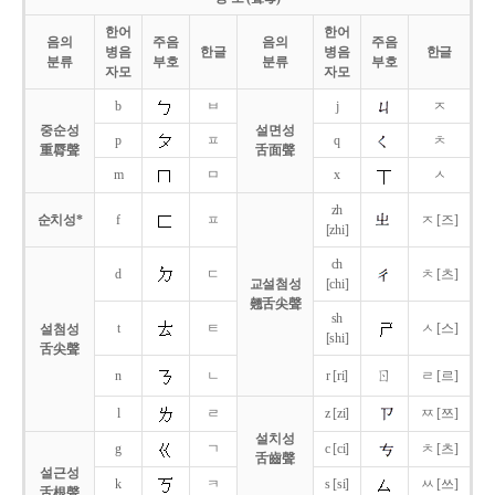
한어
한어
음의
주음
음의
주음
병음
한글
병음
한글
분류
부호
분류
부호
자모
자모
b
ㅂ
j
ㅈ
중순성
설면성
p
ㅍ
q
ㅊ
重脣聲
舌面聲
m
ㅁ
x
ㅅ
zh
순치성*
f
ㅍ
ㅈ [즈]
[zhi]
ch
d
ㄷ
ㅊ [츠]
교설첨성
[chi]
翹舌尖聲
sh
t
ㅌ
ㅅ [스]
설첨성
[shi]
舌尖聲
ㄖ
n
ㄴ
r [ri]
ㄹ [르]
l
ㄹ
z [zi]
ㅉ [쯔]
설치성
g
ㄱ
c [ci]
ㅊ [츠]
舌齒聲
설근성
k
ㅋ
s [si]
ㅆ [쓰]
舌根聲