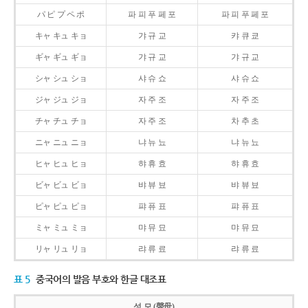
パ ピ プ ペ ポ
파 피 푸 페 포
파 피 푸 페 포
キャ キュ キョ
갸 규 교
캬 큐 쿄
ギャ ギュ ギョ
갸 규 교
갸 규 교
シャ シュ ショ
샤 슈 쇼
샤 슈 쇼
ジャ ジュ ジョ
자 주 조
자 주 조
チャ チュ チョ
자 주 조
차 추 초
ニャ ニュ ニョ
냐 뉴 뇨
냐 뉴 뇨
ヒャ ヒュ ヒョ
햐 휴 효
햐 휴 효
ビャ ビュ ビョ
뱌 뷰 뵤
뱌 뷰 뵤
ピャ ピュ ピョ
퍄 퓨 표
퍄 퓨 표
ミャ ミュ ミョ
먀 뮤 묘
먀 뮤 묘
リャ リュ リョ
랴 류 료
랴 류 료
표 5
중국어의 발음 부호와 한글 대조표
성 모 (聲母)