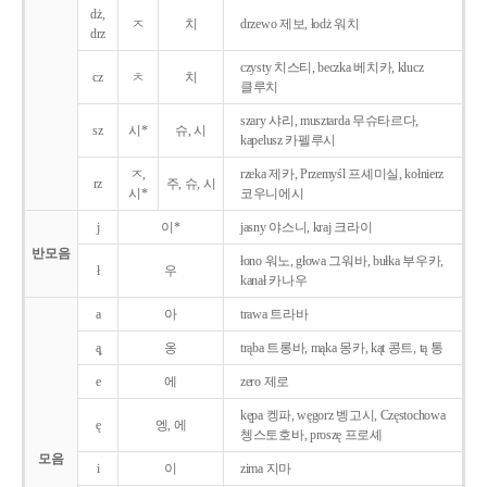
dż,
ㅈ
치
drzewo 제보, łodż 워치
drz
czysty 치스티, beczka 베치카, klucz
cz
ㅊ
치
클루치
szary 샤리, musztarda 무슈타르다,
sz
시*
슈, 시
kapelusz 카펠루시
ㅈ,
rzeka 제카, Przemyśl 프셰미실, kołnierz
rz
주, 슈, 시
시*
코우니에시
j
이*
jasny 야스니, kraj 크라이
반모음
łono 워노, głowa 그워바, bułka 부우카,
ł
우
kanał 카나우
a
아
trawa 트라바
ą̨
옹
trąba 트롱바, mąka 몽카, kąt 콩트, tą 통
e
에
zero 제로
kępa 켕파, węgorz 벵고시, Częstochowa
ę
엥, 에
쳉스토호바, proszę 프로셰
모음
i
이
zima 지마