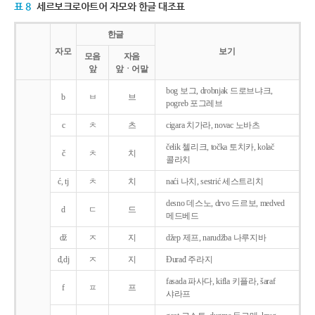
표 8
세르보크로아트어 자모와 한글 대조표
한글
자모
보기
모음
자음
앞
앞ㆍ어말
bog 보그, drobnjak 드로브냐크,
b
ㅂ
브
pogreb 포그레브
c
ㅊ
츠
cigara 치가라, novac 노바츠
čelik 첼리크, točka 토치카, kolač
č
ㅊ
치
콜라치
ć, tj
ㅊ
치
naći 나치, sestrić 세스트리치
desno 데스노, drvo 드르보, medved
d
ㄷ
드
메드베드
dž
ㅈ
지
džep 제프, narudžba 나루지바
đ,dj
ㅈ
지
Ðurađ 주라지
fasada 파사다, kifla 키플라, šaraf
f
ㅍ
프
샤라프