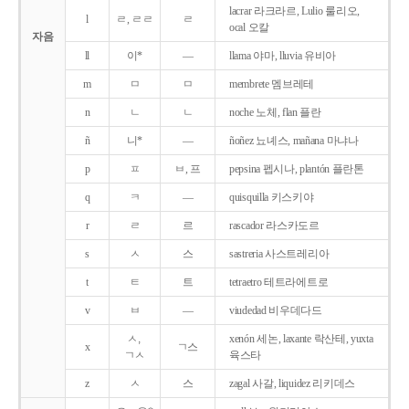
lacrar 라크라르, Lulio 룰리오,
l
ㄹ, ㄹㄹ
ㄹ
ocal 오칼
자음
ll
이*
―
llama 야마, lluvia 유비아
m
ㅁ
ㅁ
membrete 멤브레테
n
ㄴ
ㄴ
noche 노체, flan 플란
ñ
니*
―
ñoñez 뇨녜스, mañana 마냐나
p
ㅍ
ㅂ, 프
pepsina 펩시나, plantón 플란톤
q
ㅋ
―
quisquilla 키스키야
r
ㄹ
르
rascador 라스카도르
s
ㅅ
스
sastreria 사스트레리아
t
ㅌ
트
tetraetro 테트라에트로
v
ㅂ
―
viudedad 비우데다드
ㅅ,
xenón 세논, laxante 락산테, yuxta
x
ㄱ스
ㄱㅅ
육스타
z
ㅅ
스
zagal 사갈, liquidez 리키데스