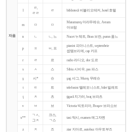
ㄹ,
l
ㄹ
bibliotecǎ 비블리오테커, hotel 호텔
ㄹㄹ
Maramureş 마라무레슈, Avram
m
ㅁ
ㅁ
아브람
자음
n
ㄴ
ㄴ, 느
Nucet 누체트, Bran 브란, pumn 품느
pianist 피아니스트, septembrie
p
ㅍ
ㅂ, 프
셉템브리에, cap 카프
r
ㄹ
르
radio 라디오, dor 도르
s
ㅅ
스
Sibiu 시비우, pas 파스
ş
시*
슈
şag 샤그, Mureş 무레슈
t
ㅌ
트
telefonist 텔레포니스트, bilet 빌레트
ţ
ㅊ
츠
ţigarǎ 치가러, braţ 브라츠
v
ㅂ
브
Victoria 빅토리아, Braşov 브라쇼브
ㄱㅅ,
크스,
x**
taxi 탁시, examen 에그자멘
그ㅈ
ㄱ스
z
ㅈ
즈
ziar 지아르, autobuz 아우토부즈