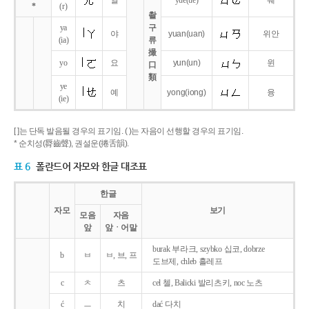
얼
yue
(ue)
웨
*
(r)
촬
ya
구
야
yuan
(uan)
위안
(ia)
류
撮
yo
요
yun
(un)
윈
口
類
ye
예
yong
(iong)
융
(ie)
[ ]는 단독 발음될 경우의 표기임. ( )는 자음이 선행할 경우의 표기임.
* 순치성(脣齒聲), 권설운(捲舌韻).
표 6
폴란드어 자모와 한글 대조표
한글
자모
보기
모음
자음
앞
앞ㆍ어말
burak 부라크, szybko 십코, dobrze
b
ㅂ
ㅂ, 브, 프
도브제, chleb 흘레프
c
ㅊ
츠
cel 첼, Balicki 발리츠키, noc 노츠
ć
ㅡ
치
dać 다치