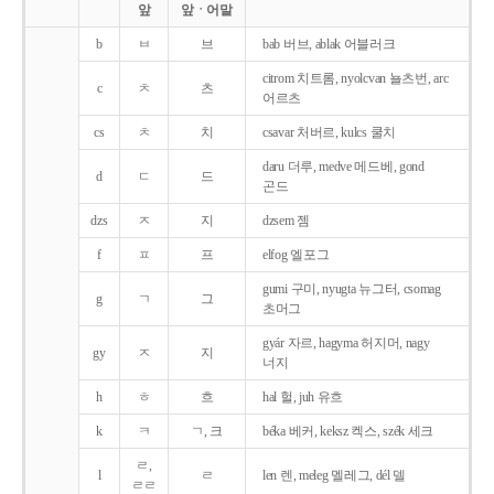
앞
앞ㆍ어말
b
ㅂ
브
bab 버브, ablak 어블러크
citrom 치트롬, nyolcvan 뇰츠번, arc
c
ㅊ
츠
어르츠
cs
ㅊ
치
csavar 처버르, kulcs 쿨치
daru 더루, medve 메드베, gond
d
ㄷ
드
곤드
dzs
ㅈ
지
dzsem 젬
f
ㅍ
프
elfog 엘포그
gumi 구미, nyugta 뉴그터, csomag
g
ㄱ
그
초머그
gyár 자르, hagyma 허지머, nagy
gy
ㅈ
지
너지
h
ㅎ
흐
hal 헐, juh 유흐
k
ㅋ
ㄱ, 크
béka 베커, keksz 켁스, szék 세크
ㄹ,
l
ㄹ
len 렌, meleg 멜레그, dél 델
ㄹㄹ