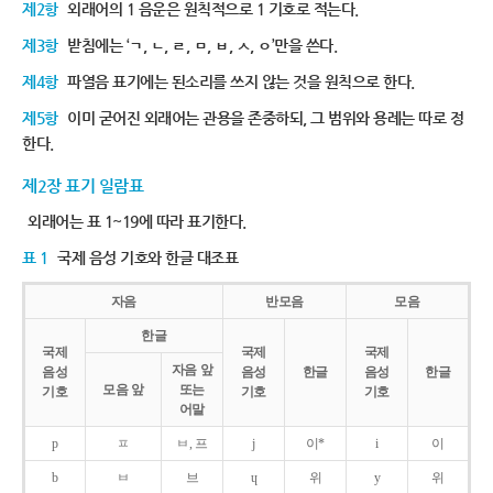
제2항
외래어의 1 음운은 원칙적으로 1 기호로 적는다.
제3항
받침에는 ‘ㄱ, ㄴ, ㄹ, ㅁ, ㅂ, ㅅ, ㅇ’만을 쓴다.
제4항
파열음 표기에는 된소리를 쓰지 않는 것을 원칙으로 한다.
제5항
이미 굳어진 외래어는 관용을 존중하되, 그 범위와 용례는 따로 정
한다.
제2장 표기 일람표
외래어는 표 1~19에 따라 표기한다.
표 1
국제 음성 기호와 한글 대조표
자음
반모음
모음
한글
국제
국제
국제
자음 앞
음성
음성
한글
음성
한글
모음 앞
또는
기호
기호
기호
어말
p
ㅍ
ㅂ, 프
j
이*
i
이
b
ㅂ
브
ɥ
위
y
위