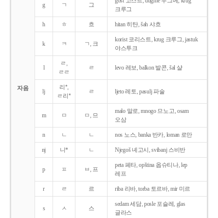
gost 고스트, dugme 두그메, krug
g
ㄱ
그
크루그
h
ㅎ
흐
hitan 히탄, šah 샤흐
korist 코리스트, krug 크루그, jastuk
k
ㅋ
ㄱ, 크
야스투크
ㄹ,
l
ㄹ
levo 레보, balkon 발콘, šal 샬
ㄹㄹ
리*,
자음
lj
ㄹ
ljeto 레토, pasulj 파술
ㄹ리*
malo 말로, mnogo 므노고, osam
m
ㅁ
ㅁ, 므
오삼
n
ㄴ
ㄴ
nos 노스, banka 반카, loman 로만
nj
니*
ㄴ
Njegoš 녜고시, svibanj 스비반
peta 페타, opština 옵슈티나, lep
p
ㅍ
ㅂ, 프
레프
r
ㄹ
르
riba 리바, torba 토르바, mir 미르
sedam 세담, posle 포슬레, glas
s
ㅅ
스
글라스