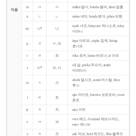
m
ㅁ
ㅁ
málna 말너, bomba 봄버, álom 알롬
자음
n
ㄴ
ㄴ
néma 네머, bunda 분더, pihen 피헨
nyak 녀크, hányszor 하니소르, irány
ny
니*
니
이라니
árpa 아르퍼, csipke 칩케, hónap
p
ㅍ
ㅂ, 프
호너프
r
ㄹ
르
róka 로커, barna 버르너, ár 아르
sál 샬, puska 푸슈카, aratás
s
시*
슈, 시
어러타시
alszik 얼시크, asztal 어스털, húsz
sz
ㅅ
스
후스
ajto 어이토, borotva 보로트버, csont
t
ㅌ
트
촌트
ty
ㅊ
치
atya 어처
vesz 베스, évszázad 에브사저드,
v
ㅂ
브
enyv 에니브
z
ㅈ
즈
zab 저브, kezd 케즈드, blúz 블루즈