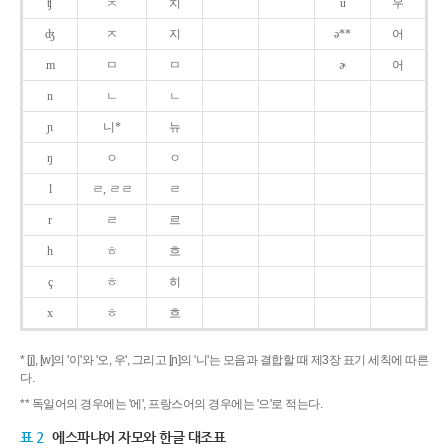
ʧ
ㅊ
치
u
우
ʤ
ㅈ
지
ə**
어
m
ㅁ
ㅁ
ɚ
어
n
ㄴ
ㄴ
ɲ
니*
뉴
ŋ
ㅇ
ㅇ
l
ㄹ, ㄹㄹ
ㄹ
r
ㄹ
르
h
ㅎ
흐
ç
ㅎ
히
x
ㅎ
흐
* [j], [w]의 '이'와 '오, 우', 그리고 [ɲ]의 '니'는 모음과 결합할 때 제3장 표기 세칙에 따른
다.
** 독일어의 경우에는 '에', 프랑스어의 경우에는 '으'로 적는다.
표 2
에스파냐어 자모와 한글 대조표