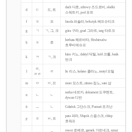
dach 다흐, zdrowy 즈드로비, słodki
d
ㄷ
드, 트
스워트키, pod 포트
f
ㅍ
프
fasola 파솔라, befsztyk 베프슈티크
g
ㄱ
ㄱ, 그, 크
góra 구라, grad 그라트, targ 타르크
herbata 헤르바타, Hrubieszów
h
ㅎ
흐
흐루비에슈프
kino 키노, daktyl 닥틸, król 크룰, bank
k
ㅋ
ㄱ, 크
반크
ㄹ,
l
ㄹ
lis 리스, kolano 콜라노, motyl 모틸
ㄹㄹ
m
ㅁ
ㅁ, 므
most 모스트, zimno 짐노, sam 삼
nerka 네르카, dokument 도쿠멘트,
n
ㄴ
ㄴ
dywan 디반
ń
ㅡ
ㄴ
Gdańsk 그단스크, Poznań 포즈난
para 파라, Słupsk 스웁스크, chłop
p
ㅍ
ㅂ, 프
흐워프
rower 로베르, garnek 가르네크, sznur