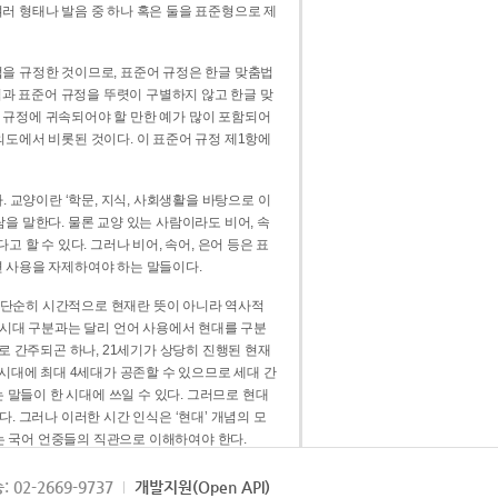
러 형태나 발음 중 하나 혹은 둘을 표준형으로 제
을 규정한 것이므로, 표준어 규정은 한글 맞춤법
법과 표준어 규정을 뚜렷이 구별하지 않고 한글 맞
 규정에 귀속되어야 할 만한 예가 많이 포함되어
의도에서 비롯된 것이다. 이 표준어 규정 제1항에
. 교양이란 ‘학문, 지식, 사회생활을 바탕으로 이
을 말한다. 물론 교양 있는 사람이라도 비어, 속
 할 수 있다. 그러나 비어, 속어, 은어 등은 표
 사용을 자제하여야 하는 말들이다.
’는 단순히 시간적으로 현재란 뜻이 아니라 역사적
 시대 구분과는 달리 언어 사용에서 현대를 구분
로 간주되곤 하나, 21세기가 상당히 진행된 현재
 시대에 최대 4세대가 공존할 수 있으므로 세대 간
는 말들이 한 시대에 쓰일 수 있다. 그러므로 현대
. 그러나 이러한 시간 인식은 ‘현대’ 개념의 모
’는 국어 언중들의 직관으로 이해하여야 한다.
용어적 성격을 가장 크게 드러내 주는 기준이다.
: 02-2669-9737
개발지원(Open API)