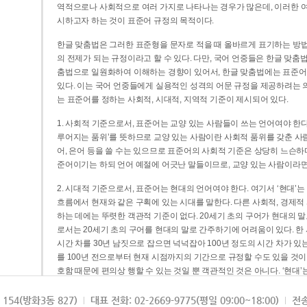
역적으로나 사회적으로 여러 가지로 나타나는 경우가 많은데, 이러한 여
시하고자 하는 것이 표준어 규정의 목적이다.
한글 맞춤법은 그러한 표준형을 문자로 적을 때 올바르게 표기하는 방법
의 전제가 되는 규정이라고 할 수 있다. 다만, 국어 언중들은 한글 맞춤
춤법으로 일원화하여 이해하는 경향이 있어서, 한글 맞춤법에는 표준어
있다. 이는 국어 언중들에게 실용적인 성격의 어문 규정을 제공하려는 
는 표준어를 정하는 사회적, 시대적, 지역적 기준이 제시되어 있다.
1. 사회적 기준으로서, 표준어는 교양 있는 사람들이 쓰는 언어여야 한다
루어지는 품위’를 뜻하므로 교양 있는 사람이란 사회적 품위를 갖춘 사람
어, 은어 등을 쓸 수는 있으므로 표준어의 사회적 기준은 상당히 느슨하다고
준어이기는 하되 언어 예절에 어긋난 말들이므로, 교양 있는 사람이라면
2. 시대적 기준으로서, 표준어는 현대의 언어여야 한다. 여기서 ‘현대
흐름에서 현재와 같은 구획에 있는 시대를 말한다. 다른 사회적, 경제적
하는 데에는 뚜렷한 객관적 기준이 없다. 20세기 초의 구어가 현대의 말
로서는 20세기 초의 구어를 현대의 말로 간주하기에 어려움이 있다. 한
시간 차를 30년 남짓으로 잡으면 넉넉잡아 100년 정도의 시간 차가 있
를 100년 전으로부터 현재 시점까지의 기간으로 규정할 수도 있을 것이다
호함 때문에 편의상 행할 수 있는 것일 뿐 객관적인 것은 아니다. ‘현대
3. 지역적 기준으로서, 표준어는 서울말이어야 한다. 이는 표준어의 공
154(방화3동 827)
대표 전화: 02-2669-9775(평일 09:00~18:00)
전송