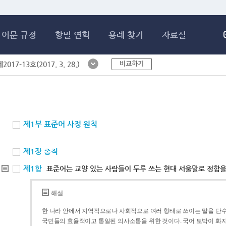
메인콘텐츠 바로가기
어문 규정
항별 연혁
용례 찾기
자료실
비교하기
017-13호(2017. 3. 28.)
제1부 표준어 사정 원칙
제1장 총칙
제1항
표준어는 교양 있는 사람들이 두루 쓰는 현대 서울말로 정함을
해설
한 나라 안에서 지역적으로나 사회적으로 여러 형태로 쓰이는 말을 단수
국민들의 효율적이고 통일된 의사소통을 위한 것이다. 국어 토박이 화자