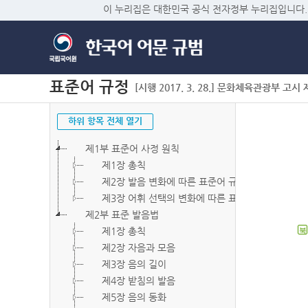
이 누리집은 대한민국 공식 전자정부 누리집입니다.
표준어 규정
[시행 2017. 3. 28.] 문화체육관광부 고시 제2
하위 항목 전체 열기
제1부 표준어 사정 원칙
제1장 총칙
제2장 발음 변화에 따른 표준어 규정
제3장 어휘 선택의 변화에 따른 표준어 규정
제2부 표준 발음법
제1장 총칙
북
제2장 자음과 모음
제3장 음의 길이
제4장 받침의 발음
제5장 음의 동화