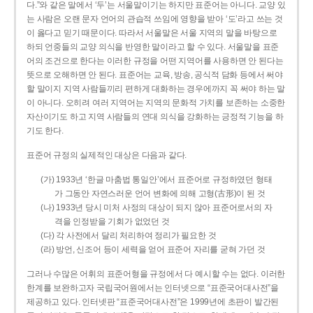
다.”와 같은 말에서 ‘두’는 서울말이기는 하지만 표준어는 아니다. 교양 있
는 사람은 오랜 문자 언어의 관습적 쓰임에 영향을 받아 ‘도’라고 쓰는 것
이 옳다고 믿기 때문이다. 따라서 서울말은 서울 지역의 말을 바탕으로
하되 언중들의 교양 의식을 반영한 말이라고 할 수 있다. 서울말을 표준
어의 조건으로 한다는 이러한 규정을 어떤 지역어를 사용하면 안 된다는
뜻으로 오해하면 안 된다. 표준어는 교육, 방송, 공식적 담화 등에서 써야
할 말이지 지역 사람들끼리 편하게 대화하는 경우에까지 꼭 써야 하는 말
이 아니다. 오히려 여러 지역어는 지역의 문화적 가치를 보존하는 소중한
자산이기도 하고 지역 사람들의 연대 의식을 강화하는 긍정적 기능을 하
기도 한다.
표준어 규정의 실제적인 대상은 다음과 같다.
(가) 1933년 ‘한글 마춤법 통일안’에서 표준어로 규정하였던 형태
가 그동안 자연스러운 언어 변화에 의해 고형(古形)이 된 것
(나) 1933년 당시 미처 사정의 대상이 되지 않아 표준어로서의 자
격을 인정받을 기회가 없었던 것
(다) 각 사전에서 달리 처리하여 정리가 필요한 것
(라) 방언, 신조어 등이 세력을 얻어 표준어 자리를 굳혀 가던 것
그러나 수많은 어휘의 표준어형을 규정에서 다 예시할 수는 없다. 이러한
한계를 보완하고자 국립국어원에서는 인터넷으로 “표준국어대사전”을
제공하고 있다. 인터넷판 “표준국어대사전”은 1999년에 초판이 발간된