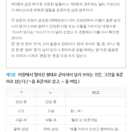
제3항과 같은 취지로 규정한 말들이나, 제3항의 경우와는 달리 거센소리
가 예사소리로 변화한 말들을 표준어로 삼은 경우이다.
① 표준어 규정이 공표된 1988년보다 이미 오래전부터 이름이 얼른 생각
나지 않거나 바로 말하기 곤란한 사람 또는 사물을 가리키는 대명사로
‘거시키’보다는 ‘거시기’가 더 널리 쓰였고 이 조항에서 이를 다시 확인한
것이다.
② ‘푼’은 한자 ‘分’의 고어 발음의 잔재이다. 현대 국어의 ‘할, 푼, 리’나 ‘땡
전 한 푼’ 등에 ‘푼’이 남아 있으나 한자어로 읽을 때에는 ‘분’으로 발음한
다. 따라서 시계의 ‘분침’은 ‘푼침’으로 쓰지 않는다.
제5항
어원에서 멀어진 형태로 굳어져서 널리 쓰이는 것은, 그것을 표준
어로 삼는다.(ㄱ을 표준어로 삼고, ㄴ을 버림.)
ㄱ
ㄴ
비고
강낭-콩
강남-콩
고삿
고샅
겉~, 속~.
사글-세
삭월-세
‘월세’는 표준어임.
울력-성당
위력-성당
떼를 지어서 으르고 협박하는 일.