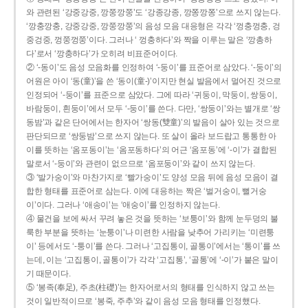
와 관련된 ‘강중강중, 깡쭝깡쭝’도 ‘강종강종, 깡쫑깡쫑’으로 쓰지 않는다.
‘깡충깡충, 강중강중, 깡쭝깡쭝’의 음성 모음 대응형은 각각 ‘껑충껑충, 겅
중겅중, 껑쭝껑쭝’이다. 그러나 ‘ 껑충하다’와 짝을 이루는 말은 ‘깡총하
다’로서 ‘깡충하다’가 오히려 비표준어이다.
② ‘-동이’도 음성 모음화를 인정하여 ‘-둥이’를 표준어로 삼았다. ‘-둥이’의
어원은 아이 ‘동(童)’을 쓴 ‘동이(童-)’이지만 현실 발음에서 멀어진 것으로
인정되어 ‘-둥이’를 표준으로 삼았다. 그에 따라 ‘귀둥이, 막둥이, 쌍둥이,
바람둥이, 흰둥이’에서 모두 ‘-둥이’를 쓴다. 다만, ‘쌍둥이’와는 별개로 ‘쌍
동밤’과 같은 단어에서는 한자어 ‘쌍동(雙童)’의 발음이 살아 있는 것으로
판단되므로 ‘쌍둥밤’으로 쓰지 않는다. 또 살이 올라 보드랍고 통통한 아
이를 뜻하는 ‘옴포동이’는 ‘옴포동하다’의 어근 ‘옴포동’에 ‘-이’가 결합된
말로서 ‘-둥이’와 관련이 없으므로 ‘옴포둥이’와 같이 쓰지 않는다.
③ ‘발가숭이’와 마찬가지로 ‘빨가숭이’도 양성 모음 뒤에 음성 모음이 결
합한 형태를 표준어로 삼는다. 이에 대응하는 짝은 ‘벌거숭이, 뻘거숭
이’이다. 그러나 ‘애송이’는 ‘애숭이’를 인정하지 않는다.
④ 물건을 보에 싸서 꾸려 놓은 것을 뜻하는 ‘보퉁이’와 함께 눈두덩의 불
룩한 부분을 뜻하는 ‘눈퉁이’나 미련한 사람을 낮추어 가리키는 ‘미련퉁
이’ 등에서도 ‘-퉁이’를 쓴다. 그러나 ‘고집통이, 골통이’에서는 ‘통이’를 쓰
는데, 이는 ‘고집통이, 골통이’가 각각 ‘고집통’, ‘골통’에 ‘-이’가 붙은 말이
기 때문이다.
⑤ ‘봉족(奉足), 주초(柱礎)’는 한자어로서의 형태를 인식하지 않고 쓰는
것이 일반적이므로 ‘봉죽, 주추’와 같이 음성 모음 형태를 인정했다.