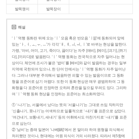
발목쟁이
발목장이
해설
‘ㅣ’ 역행 동화란 뒤에 오는 ‘ㅣ’ 모음 혹은 반모음 ‘ㅣ[j]’에 동화되어 앞에
있는 ‘ㅏ, ㅓ, ㅗ, ㅜ, ㅡ’가 각각 ‘ㅐ, ㅔ, ㅚ, ㅟ, ㅣ’로 바뀌는 현상을 말한다.
가령, ‘아비, 어미, 고기, 죽이다, 끓이다’는 자주 [애비], [에미], [괴기], [쥐기
다], [끼리다]로 발음된다. ‘ㅣ’ 역행 동화는 전국적으로 자주 일어나는 현
상이다. 체언에 조사가 붙은 ‘밥이’를 [배비]와 같이 발음하는 경우는 일부
지역에 국한되어 있으나, 한 단어 안에서는 ‘ㅣ’ 역행 동화가 자주 일어난
다. 그러나 대부분 주의해서 발음하면 피할 수 있는 발음이므로 그 동화
형을 표준어로 삼기 어렵다. 또한 이 동화 현상은 매우 광범위하여 그 동
화형을 다 표준어로 인정하면 오히려 혼란을 일으킬 우려도 있다. 그리하
여 ‘ㅣ’ 역행 동화 현상을 인정하는 표준어는 최소화하였다.
① ‘-나기’는, 서울에서 났다는 뜻의 ‘서울나기’는 그대로 쓰임 직하지만
‘신출나기, 풋나기’는 어색하므로 일률적으로 ‘-내기’를 표준으로 삼았다.
‘여간내기, 보통내기, 새내기’ 등의 어휘에서도 마찬가지로 ‘-내기’를 표준
으로 삼는다.
② ‘남비’는 종래 일본어 ‘나베[鍋]’에서 온 말이라 하여 원형을 의식해서
처리했던 것이나, 현대에는 어원 의식이 거의 사라졌다. 따라서 제5항에