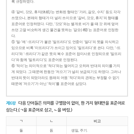
록 규정하였다.
④ ‘갈비, 갓모, 휴지(休紙)’는 변화된 형태인 ‘가리, 갈모, 수지’ 등도 각각
쓰였으나, 본래의 형태가 더 널리 쓰이므로 ‘갈비, 갓모, 휴지’의 형태를
표준어로 인정하였다. 다만, ‘갓모’와는 별개로 비가 올 때 갓 위에 덮어
쓰던 고깔 비슷하게 생긴 물건을 뜻하는 ‘갈모(-帽)’는 표준어로 인정한
다.
⑤ ‘밀-’에 ‘-뜨리다’가 붙은 ‘밀뜨리다’도 언중이 ‘밀다’의 뜻을 의식하고
있으므로 비록 ‘미뜨리다’가 쓰이고 있어도 ‘밀뜨리다’로 쓴다. 다만, ‘-뜨
리다’와 ‘-트리다’가 같은 뜻의 복수 표준어 접미사로 인정되므로 ‘밀뜨리
다’와 함께 ‘밀트리다’도 표준어로 인정된다.
⑥ ‘적이’는 의미적으로 ‘적다’와는 멀어지고 오히려 반대의 의미를 가지
게 되었다. 그 때문에 한동안 ‘저으기’가 널리 보급되기도 하였다. 그러나
반대의 뜻이 되었더라도 원래의 어원 ‘적다’와의 관계는 부정할 수 없기
때문에 ‘저으기’가 아닌 ‘적이’를 표준어로 삼았다.
제6항
다음 단어들은 의미를 구별함이 없이, 한 가지 형태만을 표준어로
삼는다.(ㄱ을 표준어로 삼고, ㄴ을 버림.)
ㄱ
ㄴ
비고
돌
돐
생일, 주기.