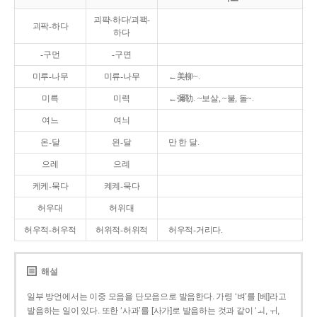
괴퍅-하다/괴팩-
괴팍-하다
하다
-구먼
-구면
미루-나무
미류-나무
←美柳~.
미륵
미력
←彌勒. ~보살, ~불, 돌~.
여느
여늬
온-달
왼-달
만 한 달.
으레
으례
케케-묵다
켸켸-묵다
허우대
허위대
허우적-허우적
허위적-허위적
허우적-거리다.
해설
일부 방언에서는 이중 모음을 단모음으로 발음한다. 가령 ‘벼’를 [베]라고
발음하는 일이 있다. 또한 ‘사과’를 [사가]로 발음하는 것과 같이 ‘ㅚ, ㅟ,