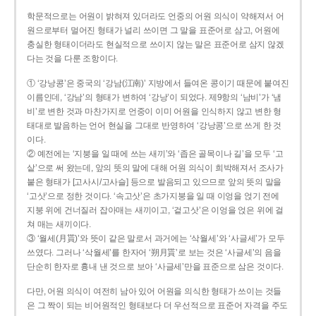
학문적으로는 어원이 밝혀져 있더라도 언중의 어원 의식이 약해져서 어
원으로부터 멀어진 형태가 널리 쓰이면 그 말을 표준어로 삼고, 어원에
충실한 형태이더라도 현실적으로 쓰이지 않는 말은 표준어로 삼지 않겠
다는 것을 다룬 조항이다.
① ‘강낭콩’은 중국의 ‘강남(江南)’ 지방에서 들여온 콩이기 때문에 붙여진
이름인데, ‘강남’의 형태가 변하여 ‘강낭’이 되었다. 제9항의 ‘남비’가 ‘냄
비’로 변한 것과 마찬가지로 언중이 이미 어원을 인식하지 않고 변한 형
태대로 발음하는 언어 현실을 그대로 반영하여 ‘강낭콩’으로 쓰게 한 것
이다.
② 예전에는 ‘지붕을 일 때에 쓰는 새끼’와 ‘좁은 골목이나 길’을 모두 ‘고
샅’으로 써 왔는데, 앞의 뜻의 말에 대해 어원 의식이 희박해져서 조사가
붙은 형태가 [고사시/고사슬] 등으로 발음되고 있으므로 앞의 뜻의 말을
‘고삿’으로 정한 것이다. ‘속고삿’은 초가지붕을 일 때 이엉을 얹기 전에
지붕 위에 건너질러 잡아매는 새끼이고, ‘겉고삿’은 이엉을 얹은 위에 걸
쳐 매는 새끼이다.
③ ‘월세(月貰)’와 뜻이 같은 말로서 과거에는 ‘삭월세’와 ‘사글세’가 모두
쓰였다. 그러나 ‘삭월세’를 한자어 ‘朔月貰’로 보는 것은 ‘사글세’의 음을
단순히 한자로 흉내 낸 것으로 보아 ‘사글세’만을 표준으로 삼은 것이다.
다만, 어원 의식이 여전히 남아 있어 어원을 의식한 형태가 쓰이는 것들
은 그 짝이 되는 비어원적인 형태보다 더 우선적으로 표준어 자격을 주도