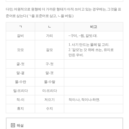
다만, 어원적으로 원형에 더 가까운 형태가 아직 쓰이고 있는 경우에는, 그것을 표
준어로 삼는다.(ㄱ을 표준어로 삼고, ㄴ을 버림.)
ㄱ
ㄴ
비고
갈비
가리
~구이, ~찜, 갈빗-대.
1. 사기 만드는 물레 밑 고리.
갓모
갈모
2. '갈모'는 갓 위에 쓰는, 유지로
만든 우비.
굴-젓
구-젓
말-곁
말-겻
물-수란
물-수랄
밀-뜨리다
미-뜨리다
적-이
저으기
적이-나, 적이나-하면.
휴지
수지
해설