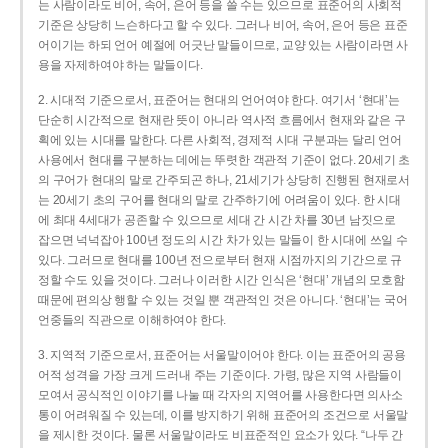
는 사람이라도 비어, 속어, 은어 등을 쓸 수는 있으므로 표준어의 사회적
기준은 상당히 느슨하다고 할 수 있다. 그러나 비어, 속어, 은어 등은 표준
어이기는 하되 언어 예절에 어긋난 말들이므로, 교양 있는 사람이라면 사
용을 자제하여야 하는 말들이다.
2. 시대적 기준으로서, 표준어는 현대의 언어여야 한다. 여기서 ‘현대’는
단순히 시간적으로 현재란 뜻이 아니라 역사적 흐름에서 현재와 같은 구
획에 있는 시대를 말한다. 다른 사회적, 경제적 시대 구분과는 달리 언어
사용에서 현대를 구분하는 데에는 뚜렷한 객관적 기준이 없다. 20세기 초
의 구어가 현대의 말로 간주되곤 하나, 21세기가 상당히 진행된 현재로서
는 20세기 초의 구어를 현대의 말로 간주하기에 어려움이 있다. 한 시대
에 최대 4세대가 공존할 수 있으므로 세대 간 시간 차를 30년 남짓으로
잡으면 넉넉잡아 100년 정도의 시간 차가 있는 말들이 한 시대에 쓰일 수
있다. 그러므로 현대를 100년 전으로부터 현재 시점까지의 기간으로 규
정할 수도 있을 것이다. 그러나 이러한 시간 인식은 ‘현대’ 개념의 모호함
때문에 편의상 행할 수 있는 것일 뿐 객관적인 것은 아니다. ‘현대’는 국어
언중들의 직관으로 이해하여야 한다.
3. 지역적 기준으로서, 표준어는 서울말이어야 한다. 이는 표준어의 공용
어적 성격을 가장 크게 드러내 주는 기준이다. 가령, 많은 지역 사람들이
모여서 공식적인 이야기를 나눌 때 각자의 지역어를 사용한다면 의사소
통이 어려워질 수 있는데, 이를 방지하기 위해 표준어의 조건으로 서울말
을 제시한 것이다. 물론 서울말이라도 비표준적인 요소가 있다. “나두 간