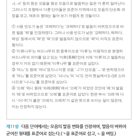
ㅘ, ㅝ’ 등의 원순 모음을 평순 모음으로 발음하는 일은 더 흔히 일어난다.
그러나 이 조항에서 다룬 단어들은 표준어 지역에서도 모음의 단순화 과
정을 겪고, 애초의 형태는 들어 보기 어렵게 된 것들이다.
① 사용 빈도가 높은 ‘괴퍅하다’는 ‘괴팍하다’로 발음이 바뀌었으므로 바
뀐 발음 ‘팍’을 인정하였다. 그러나 사용 빈도가 낮은 ‘강퍅하다, 퍅하다,
퍅성’ 등에서의 ‘퍅’은 ‘팍’으로 발음되지 않으므로 ‘퍅’이 아직도 표준어
형이다.
② ‘미류나무’는 버드나무의 한 종류이므로 ‘미류’는 어원적으로 분명히
버드나무의 의미를 담고 있는 ‘미류(美柳)’인데 이제 ‘미류’라고 발음하는
경우가 거의 없기 때문에 ‘미루나무’를 표준어로 삼았다.
③ ‘여느’도 원래 ‘여늬’였으나 이중 모음 ‘ㅢ’가 단모음 ‘ㅡ’로 변하였으므
로 ‘여느’를 표준어로 삼았다. ‘늬나노’의 ‘늬’도 언어 현실에서 [니]로 소리
나므로 ‘니나노’를 표준어로 삼는다.
④ ‘으례’ 역시 원래 ‘의례(依例)’에서 ‘으례’가 되었던 것인데 ‘례’의 발음
이 ‘레’로 바뀌었으므로 ‘으레’를 표준어로 삼았다. 한편 부사 ‘으레’에 다
시 ‘-이/-히’가 붙은 ‘으레이, 으레히’가 같은 뜻으로 쓰이는 일이 많은데,
이는 인정하지 않는다.
제11항
다음 단어에서는 모음의 발음 변화를 인정하여, 발음이 바뀌어
굳어진 형태를 표준어로 삼는다.(ㄱ을 표준어로 삼고, ㄴ을 버림.)