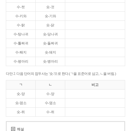
수-컷
숫-것
수-키와
숫-기와
수-탉
숫-닭
수-탕나귀
숫-당나귀
수-톨쩌귀
숫-돌쩌귀
수-퇘지
숫-돼지
수-평아리
숫-병아리
다만 2. 다음 단어의 접두사는 '숫-'으로 한다.(ㄱ을 표준어로 삼고, ㄴ을 버림.)
ㄱ
ㄴ
비고
숫-양
수-양
숫-염소
수-염소
숫-쥐
수-쥐
해설