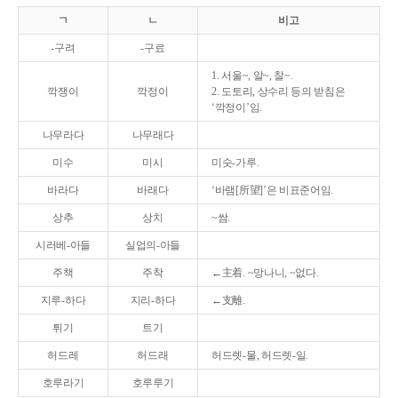
ㄱ
ㄴ
비고
-구려
-구료
1. 서울~, 알~, 찰~.
깍쟁이
깍정이
2. 도토리, 상수리 등의 받침은
‘깍정이’임.
나무라다
나무래다
미수
미시
미숫-가루.
바라다
바래다
‘바램[所望]’은 비표준어임.
상추
상치
~쌈.
시러베-아들
실업의-아들
주책
주착
←主着. ~망나니, ~없다.
지루-하다
지리-하다
←支離.
튀기
트기
허드레
허드래
허드렛-물, 허드렛-일.
호루라기
호루루기