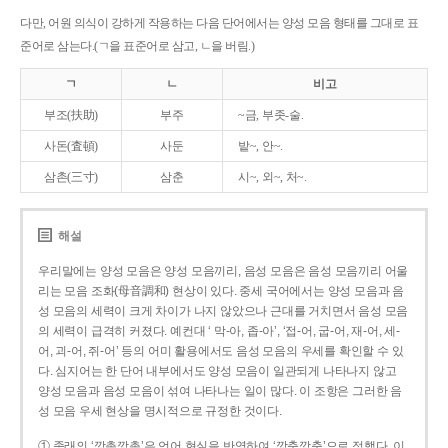
다만, 어원 의식이 강하게 작용하는 다음 단어에서는 양성 모음 형태를 그대로 표
준어로 삼는다.(ㄱ을 표준어로 삼고, ㄴ을 버림.)
ㄱ
ㄴ
비고
부조(扶助)
부주
~금, 부좃-술.
사돈(査頓)
사둔
밭~, 안~.
삼촌(三寸)
삼춘
시~, 외~, 처~.
해설
우리말에는 양성 모음은 양성 모음끼리, 음성 모음은 음성 모음끼리 어울
리는 모음 조화(母音調和) 현상이 있다. 중세 국어에서는 양성 모음과 음
성 모음의 세력이 크게 차이가 나지 않았으나 근대를 거치면서 음성 모음
의 세력이 급격히 커졌다. 예컨대 ‘ 막-아, 좁-아’, ‘접-어, 굽-어, 재-어, 세-
어, 괴-어, 쥐-어’ 등의 어미 활용에서도 음성 모음의 우세를 확인할 수 있
다. 심지어는 한 단어 내부에서도 양성 모음이 일관되게 나타나지 않고
양성 모음과 음성 모음이 섞여 나타나는 일이 많다. 이 조항은 그러한 음
성 모음 우세 현상을 명시적으로 규정한 것이다.
① 종래의 ‘깡총깡총’은 언어 현실을 반영하여 ‘깡충깡충’으로 정했다. 이