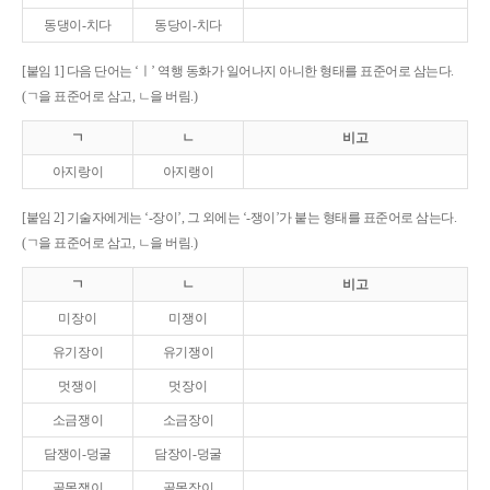
동댕이-치다
동당이-치다
[붙임 1] 다음 단어는 ‘ㅣ’ 역행 동화가 일어나지 아니한 형태를 표준어로 삼는다.
(ㄱ을 표준어로 삼고, ㄴ을 버림.)
ㄱ
ㄴ
비고
아지랑이
아지랭이
[붙임 2] 기술자에게는 ‘-장이’, 그 외에는 ‘-쟁이’가 붙는 형태를 표준어로 삼는다.
(ㄱ을 표준어로 삼고, ㄴ을 버림.)
ㄱ
ㄴ
비고
미장이
미쟁이
유기장이
유기쟁이
멋쟁이
멋장이
소금쟁이
소금장이
담쟁이-덩굴
담장이-덩굴
골목쟁이
골목장이