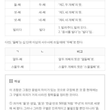
둘-째
두-째
‘제2, 두 개째’의 뜻.
셋-째
세-째
‘제3, 세 개째’의 뜻.
넷-째
네-째
‘제4, 네 개째’의 뜻.
1. 빌려주다, 빌려 오다.
빌리다
빌다
2. ‘용서를 빌다’는 ‘빌다’임.
다만, ‘둘째’는 십 단위 이상의 서수사에 쓰일 때에 ‘두째’로 한다.
ㄱ
ㄴ
비고
열두-째
열두 개째의 뜻은 ‘열둘째’로.
스물두-째
스물두 개째의 뜻은 ‘스물둘째’로.
해설
이 조항은 그동안 용법의 차이가 있는 것으로 규정해 온 것 중 현재에는
그 구별의 의의가 거의 사라진 항목들을 정리한 것이다.
① 과거에 ‘돌’은 생일, ‘돐’은 ‘한글 반포 500돐’처럼 ‘주년’의 의미로 세분
해 써 왔다. 그러나 그러한 구별은 인위적이고 불필요할 뿐만 아니라 ‘돐