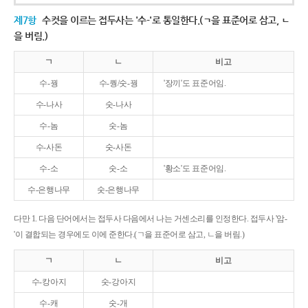
제7항
수컷을 이르는 접두사는 '수-'로 통일한다.(ㄱ을 표준어로 삼고, ㄴ
을 버림.)
ㄱ
ㄴ
비고
수-꿩
수-퀑/숫-꿩
'장끼'도 표준어임.
수-나사
숫-나사
수-놈
숫-놈
수-사돈
숫-사돈
수-소
숫-소
'황소'도 표준어임.
수-은행나무
숫-은행나무
다만 1. 다음 단어에서는 접두사 다음에서 나는 거센소리를 인정한다. 접두사 '암-
'이 결합되는 경우에도 이에 준한다.(ㄱ을 표준어로 삼고, ㄴ을 버림.)
ㄱ
ㄴ
비고
수-캉아지
숫-강아지
수-캐
숫-개