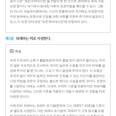
종이 사전 “표준국어대사전”을 바탕으로 한 것으로, 현재에도 계속 수정·
보완 중이다. 여기에서 방대한 어휘의 표준어형을 확인할 수 있다. 그뿐
만 아니라 국립국어원에서는 시간의 흐름에 따라 과거에는 비표준어였
지만 현재에는 표준어로 인정될 만한 어휘를 꾸준히 추가하여 발표하고
있고, 이 또한 인터넷판 “표준국어대사전”에 반영되어 있다.
제2항
외래어는 따로 사정한다.
해설
세계 각국과의 교류가 활발해짐에 따라 물밀 듯이 쏟아져 들어오는 외국
의 말은 지속적으로 조사하여 국어의 일부로 수용할 것인가의 여부를 결
정해 주어야 할 뿐 아니라, 그 표기 역시 결정해 주어야 한다. 이 조항은
외국의 말이 국어의 일부인 외래어로 인정될 수 있는 것인지를 결정하는
사정 작업을 표준어 규정과는 별도로 한다는 사실을 밝힌 것이다. 표준어
를 사정하는 데에는 사회적, 시대적, 지역적 기준을 적용하지만 외래어를
사정하는 데에는 그러한 기준을 적용하기 어렵기 때문에 이 조항을 따로
마련한 것이다.
이에 따라 외래어는 외래어 표기법(문체부 고시 제2017-14호)을 기준으
로 별도로 사정한다. 다만 외래어 표기법의 ‘외래어’가 고유 명사를 포함