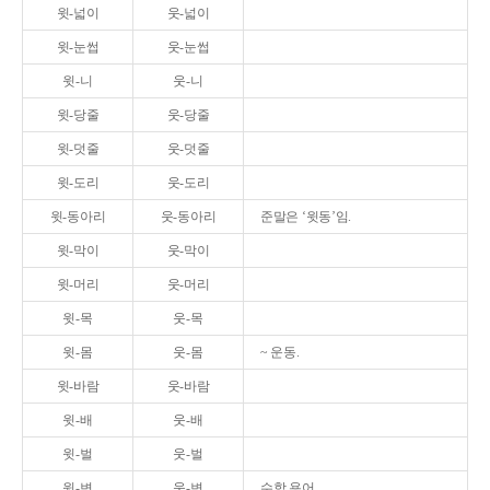
윗-넓이
웃-넓이
윗-눈썹
웃-눈썹
윗-니
웃-니
윗-당줄
웃-당줄
윗-덧줄
웃-덧줄
윗-도리
웃-도리
윗-동아리
웃-동아리
준말은 ‘윗동’임.
윗-막이
웃-막이
윗-머리
웃-머리
윗-목
웃-목
윗-몸
웃-몸
~ 운동.
윗-바람
웃-바람
윗-배
웃-배
윗-벌
웃-벌
윗-변
웃-변
수학 용어.