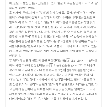
이, 돐을’의 발음인 [돌씨], [돌쓸]이 언어 현실에 있는 발음이 아니므로 ‘돌’
하나로 통합한 것이다.
② 과거에 ‘두째, 세째’는 ‘첫째’와 함께 차례를, ‘둘째, 셋째’는 ‘하나째’와
함께 ‘사과를 벌써 셋째 먹는다’에서와 같이 수량을 나타내는 것으로 구
별하여 써 왔다. 그러나 언어 현실에서 이와 같은 구별은 인위적인 것이
라고 판단되어 ‘둘째, 셋째’로 통합한 것이다. 따라서 ‘두째, 세째, 네째’와
같은 표현은 잘못된 것이다. 다만, ‘두째’가 다른 수 뒤에 오는 ‘열두째, 스
물두째, 서른두째’ 등은 인정하였는데, 이는 받침 ‘ㄹ’ 발음이 분명히 탈락
하는 언어 현실을 근거로 한 것이다. 순서가 첫 번째나 두 번째쯤 되는 차
례를 나타내는 ‘한두째’에서도 ‘두째’로 쓴다. 그러나 이에도 예외가 있는
데, 드물게 쓰이기는 하지만 ‘열두 개째’의 의미로 쓰일 때에는 ‘열둘째’가
인정된다.
③ ‘빌다’에는 원래 물건 따위를 구걸한다는 뜻
과 신
(
밥을 빌러 다니다)
예
이나 사람 따위에 간청한다는 뜻
, 그리고 나중에
(
하늘에 소원을 빌다)
예
갚기로 하고 남의 물건이나 돈을 쓴다는 뜻
이 있
(
친구에게 돈을 빌다)
예
었다. 그런데 나중에 갚기로 하고 남의 물건이나 돈을 쓴다는 뜻의 ‘빌
다’는 ‘빌리다’로 형태가 바뀜에 따라 ‘빌다’를 버리고 ‘빌리다’를 표준어
로 삼은 것이다. ‘빌리다’는 원래 ‘빌다’의 피동형으로서 대가를 받기로 하
고 남에게 물건이나 돈 따위를 내어 주는 것을 뜻하는 말이었다. 그러나
새로운 뜻으로 쓰임에 따라 원래의 의미는 잃어버리게 되었다. 그래서 원
래의 의미로는 ‘빌려주다’가 ‘빌리다’를 대신하여 쓰이게 되었다.