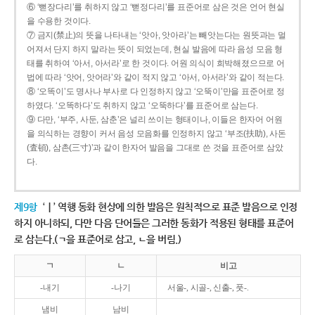
⑥ ‘뻗장다리’를 취하지 않고 ‘뻗정다리’를 표준어로 삼은 것은 언어 현실
을 수용한 것이다.
⑦ 금지(禁止)의 뜻을 나타내는 ‘앗아, 앗아라’는 빼앗는다는 원뜻과는 멀
어져서 단지 하지 말라는 뜻이 되었는데, 현실 발음에 따라 음성 모음 형
태를 취하여 ‘아서, 아서라’로 한 것이다. 어원 의식이 희박해졌으므로 어
법에 따라 ‘앗어, 앗어라’와 같이 적지 않고 ‘아서, 아서라’와 같이 적는다.
⑧ ‘오똑이’도 명사나 부사로 다 인정하지 않고 ‘오뚝이’만을 표준어로 정
하였다. ‘오똑하다’도 취하지 않고 ‘오뚝하다’를 표준어로 삼는다.
⑨ 다만, ‘부주, 사둔, 삼춘’은 널리 쓰이는 형태이나, 이들은 한자어 어원
을 의식하는 경향이 커서 음성 모음화를 인정하지 않고 ‘부조(扶助), 사돈
(査頓), 삼촌(三寸)’과 같이 한자어 발음을 그대로 쓴 것을 표준어로 삼았
다.
제9항
‘ㅣ’ 역행 동화 현상에 의한 발음은 원칙적으로 표준 발음으로 인정
하지 아니하되, 다만 다음 단어들은 그러한 동화가 적용된 형태를 표준어
로 삼는다.(ㄱ을 표준어로 삼고, ㄴ을 버림.)
ㄱ
ㄴ
비고
-내기
-나기
서울-, 시골-, 신출-, 풋-.
냄비
남비