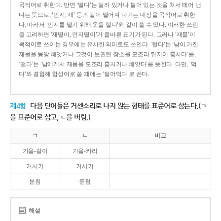
목적어로 취한다. 반면 ‘떨다’는 달려 있거나 붙어 있는 것을 쳐서 떼어 낸
다는 뜻으로, ‘먼지, 재’ 등과 같이 떨어져 나가는 대상을 목적어로 취한
다. 따라서 ‘먼지를 떨기 위해 옷을 털다’와 같이 쓸 수 있다. 이러한 쓰임
을 고려하면 ‘재떨이, 먼지떨이’가 올바른 표기가 된다. 그러나 ‘재물’이
목적어로 쓰이는 경우에는 유사한 의미로도 쓰인다. ‘털다’는 ‘남이 가진
재물을 몽땅 빼앗거나 그것이 보관된 장소를 모조리 뒤지어 훔치다’를,
‘떨다’는 ‘남에게서 재물을 모조리 훔치거나 빼앗다’를 뜻한다. 다만, ‘먹
다’와 결합해 합성어로 쓸 때에는 ‘털어먹다’로 쓴다.
제4항
다음 단어들은 거센소리로 나지 않는 형태를 표준어로 삼는다.(ㄱ
을 표준어로 삼고, ㄴ을 버림.)
ㄱ
ㄴ
비고
가을-갈이
가을-카리
거시기
거시키
분침
푼침
해설