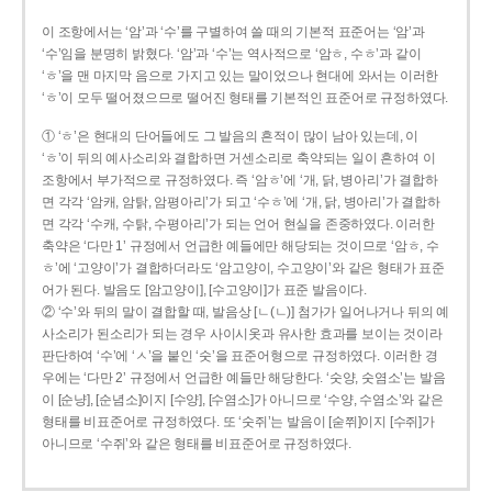
이 조항에서는 ‘암’과 ‘수’를 구별하여 쓸 때의 기본적 표준어는 ‘암’과
‘수’임을 분명히 밝혔다. ‘암’과 ‘수’는 역사적으로 ‘암ㅎ, 수ㅎ’과 같이
‘ㅎ’을 맨 마지막 음으로 가지고 있는 말이었으나 현대에 와서는 이러한
‘ㅎ’이 모두 떨어졌으므로 떨어진 형태를 기본적인 표준어로 규정하였다.
① ‘ㅎ’은 현대의 단어들에도 그 발음의 흔적이 많이 남아 있는데, 이
‘ㅎ’이 뒤의 예사소리와 결합하면 거센소리로 축약되는 일이 흔하여 이
조항에서 부가적으로 규정하였다. 즉 ‘암ㅎ’에 ‘개, 닭, 병아리’가 결합하
면 각각 ‘암캐, 암탉, 암평아리’가 되고 ‘수ㅎ’에 ‘개, 닭, 병아리’가 결합하
면 각각 ‘수캐, 수탉, 수평아리’가 되는 언어 현실을 존중하였다. 이러한
축약은 ‘다만 1’ 규정에서 언급한 예들에만 해당되는 것이므로 ‘암ㅎ, 수
ㅎ’에 ‘고양이’가 결합하더라도 ‘암고양이, 수고양이’와 같은 형태가 표준
어가 된다. 발음도 [암고양이], [수고양이]가 표준 발음이다.
② ‘수’와 뒤의 말이 결합할 때, 발음상 [ㄴ(ㄴ)] 첨가가 일어나거나 뒤의 예
사소리가 된소리가 되는 경우 사이시옷과 유사한 효과를 보이는 것이라
판단하여 ‘수’에 ‘ㅅ’을 붙인 ‘숫’을 표준어형으로 규정하였다. 이러한 경
우에는 ‘다만 2’ 규정에서 언급한 예들만 해당한다. ‘숫양, 숫염소’는 발음
이 [순냥], [순념소]이지 [수양], [수염소]가 아니므로 ‘수양, 수염소’와 같은
형태를 비표준어로 규정하였다. 또 ‘숫쥐’는 발음이 [숟쮜]이지 [수쥐]가
아니므로 ‘수쥐’와 같은 형태를 비표준어로 규정하였다.