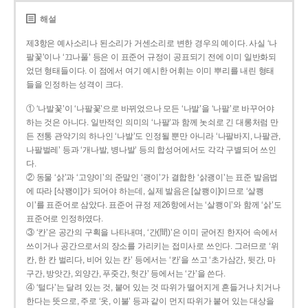
해설
제3항은 예사소리나 된소리가 거센소리로 변한 경우의 예이다. 사실 ‘나
팔꽃’이나 ‘끄나풀’ 등은 이 표준어 규정이 공표되기 전에 이미 일반화되
었던 형태들이다. 이 점에서 여기 예시한 어휘는 이미 뿌리를 내린 형태
들을 인정하는 성격이 크다.
① ‘나발꽃’이 ‘나팔꽃’으로 바뀌었으나 모든 ‘나발’을 ‘나팔’로 바꾸어야
하는 것은 아니다. 일반적인 의미의 ‘나팔’과 함께 놋쇠로 긴 대롱처럼 만
든 전통 관악기의 하나인 ‘나발’도 인정될 뿐만 아니라 ‘나팔바지, 나팔관,
나팔벌레’ 등과 ‘개나발, 병나발’ 등의 합성어에서도 각각 구별되어 쓰인
다.
② 동물 ‘삵’과 ‘고양이’의 준말인 ‘괭이’가 결합한 ‘삵괭이’는 표준 발음법
에 따라 [삭꽹이]가 되어야 하는데, 실제 발음은 [살쾡이]이므로 ‘살쾡
이’를 표준어로 삼았다. 표준어 규정 제26항에서는 ‘살쾡이’와 함께 ‘삵’도
표준어로 인정하였다.
③ ‘칸’은 공간의 구획을 나타내며, ‘간(間)’은 이미 굳어진 한자어 속에서
쓰이거나 공간으로서의 장소를 가리키는 접미사로 쓰인다. 그러므로 ‘위
칸, 한 칸 벌리다, 비어 있는 칸’ 등에서는 ‘칸’을 쓰고 ‘초가삼간, 뒷간, 마
구간, 방앗간, 외양간, 푸줏간, 헛간’ 등에서는 ‘간’을 쓴다.
④ ‘털다’는 달려 있는 것, 붙어 있는 것 따위가 떨어지게 흔들거나 치거나
한다는 뜻으로, 주로 ‘옷, 이불’ 등과 같이 먼지 따위가 붙어 있는 대상을