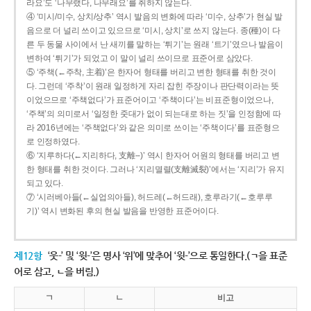
라요’도 ‘나무랬다, 나무래요’를 취하지 않는다.
④ ‘미시/미수, 상치/상추’ 역시 발음의 변화에 따라 ‘미수, 상추’가 현실 발
음으로 더 널리 쓰이고 있으므로 ‘미시, 상치’로 쓰지 않는다. 종(種)이 다
른 두 동물 사이에서 난 새끼를 말하는 ‘튀기’는 원래 ‘트기’였으나 발음이
변하여 ‘튀기’가 되었고 이 말이 널리 쓰이므로 표준어로 삼았다.
⑤ ‘주책(←주착, 主着)’은 한자어 형태를 버리고 변한 형태를 취한 것이
다. 그런데 ‘주착’이 원래 일정하게 자리 잡힌 주장이나 판단력이라는 뜻
이었으므로 ‘주책없다’가 표준어이고 ‘주책이다’는 비표준형이었으나,
‘주책’의 의미로서 ‘일정한 줏대가 없이 되는대로 하는 짓’을 인정함에 따
라 2016년에는 ‘주책없다’와 같은 의미로 쓰이는 ‘주책이다’를 표준형으
로 인정하였다.
⑥ ‘지루하다(←지리하다, 支離--)’ 역시 한자어 어원의 형태를 버리고 변
한 형태를 취한 것이다. 그러나 ‘지리멸렬(支離滅裂)’에서는 ‘지리’가 유지
되고 있다.
⑦ ‘시러베아들(←실업의아들), 허드레(←허드래), 호루라기(←호루루
기)’ 역시 변화된 후의 현실 발음을 반영한 표준어이다.
제12항
‘웃-’ 및 ‘윗-’은 명사 ‘위’에 맞추어 ‘윗-’으로 통일한다.(ㄱ을 표준
어로 삼고, ㄴ을 버림.)
ㄱ
ㄴ
비고