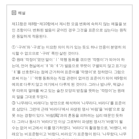
해설
제11항은 제8항~제10항에서 제시한 모음 변화에 속하지 않는 예들을 보
인 조항이다. 변화된 발음이 굳어진 경우 그것을 표준으로 삼는다는 원칙
은 동일하게 적용된다.
① ‘-구려’와 ‘-구료’는 미묘한 의미 차가 있는 듯도 하나 언중이 분명히 의
식할 수 없으므로 ‘-구려’ 쪽만 살린 것이다.
② 원래 ‘깍정이’였던 말이 ‘ㅣ’ 역행 동화를 겪으면 ‘깍젱이’가 되어야 하
는데, 언어 현실에서 ‘ㅐ’와 ‘ㅔ’가 발음으로 뚜렷이 구별되지 않고 표기상
‘ㅐ’를 선호한다는 점에 근거하여 표준어를 ‘깍쟁이’로 정하였다. 그럼으
로써 이는 ‘ㅣ’ 역행 동화와는 직접 관련이 없어진 표준어가 되어 제9항의
예외로 다루지 않고 여기에서 다루게 된 것이다. 그러나 밤나무, 떡갈나
무 따위의 열매를 싸고 있는 술잔 모양의 받침을 뜻하는 ‘깍정이’는 원래
의 말을 그대로 두었다.
③ ‘나무래다, 바래다’는 방언으로 해석하여 ‘나무라다, 바라다’를 표준어
로 삼았다. 그런데 근래 ‘바라다’에서 파생된 명사 ‘바람’을 ‘바램’으로 잘
못 쓰는 경향이 있다. ‘바람[風]’과의 혼동을 피하려는 심리 때문인 듯하
다. 그러나 동사가 ‘바라다’인 이상 그로부터 파생된 명사가 ‘바램’이 될
수는 없어 비고에서 이를 명기하였다. ‘바라다’의 활용형으로, ‘바랬다, 바
래요’는 비표준형이고 ‘바랐다, 바라요’가 표준형이 된다. ‘나무랐다, 나무