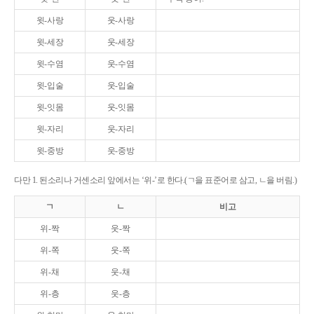
윗-사랑
웃-사랑
윗-세장
웃-세장
윗-수염
웃-수염
윗-입술
웃-입술
윗-잇몸
웃-잇몸
윗-자리
웃-자리
윗-중방
웃-중방
다만 1. 된소리나 거센소리 앞에서는 ‘위-’로 한다.(ㄱ을 표준어로 삼고, ㄴ을 버림.)
ㄱ
ㄴ
비고
위-짝
웃-짝
위-쪽
웃-쪽
위-채
웃-채
위-층
웃-층