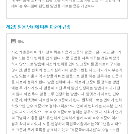
해 우리말에 동화되지 않은 모든 외국어를 포함하는 반면, 이 조항의 ‘외
래어’는 우리말에 편입된 말만을 이르는 좁은 개념이다.
제2장 발음 변화에 따른 표준어 규정
해설
시간의 흐름에 따라 어떤 어휘는 자음과 모음의 발음이 달라지고 길이가
줄어드는 등의 변화를 입게 된다. 어문 규범을 자주 바꾸는 것은 바람직
하지 않으므로 발음에 다소의 변화를 입어도 표준어를 곧바로 바꾸지는
않지만, 발음 변화의 정도가 심하거나 발음이 변한 지 오래되어 대부분의
교양 있는 서울 지역 사람들이 바뀐 발음으로 말을 하는 경우에는 표준어
를 새로이 정하게 된다. 발음 변화에 따라 새로이 표준어를 정하는 방법
에는 두 가지가 있다. 발음이 바뀐 후의 말만 인정하는 방법과 바뀌기 전
의 말과 바뀐 후의 말을 모두 인정하는 방법이다. 앞엣것에 따르면 단수
표준어, 뒤엣것에 따르면 복수 표준어가 된다. 원칙적으로는 언어가 변화
하였으면 단수 표준어로 정해야 하겠으나, 언어의 변화에는 대부분 긴 시
간의 과도기가 있으므로 복수 표준어로 정하는 경우도 있다. 사회가 언어
의 규범적 사용을 점차 유연하게 인식하게 됨에 따라 복수 표준어 역시
점차 확대되고 있다. 이를 반영하여 국립국어원에서는 2011년을 시작으
로 표준어 추가 목록을 발표하고 있고, “표준국어대사전”의 수정ㆍ보완