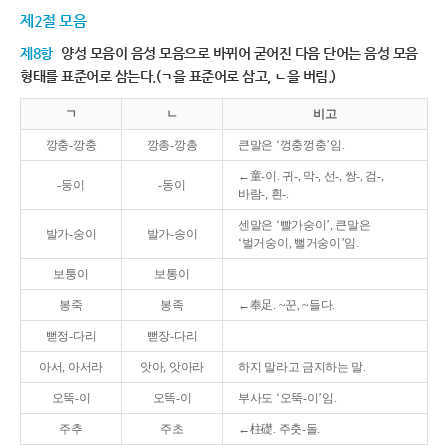
제2절 모음
제8항
양성 모음이 음성 모음으로 바뀌어 굳어진 다음 단어는 음성 모음
형태를 표준어로 삼는다.(ㄱ을 표준어로 삼고, ㄴ을 버림.)
ㄱ
ㄴ
비고
깡충-깡충
깡총-깡총
큰말은 ‘껑충껑충’임.
←童-이. 귀-, 막-, 선-, 쌍-, 검-,
-둥이
-동이
바람-, 흰-.
센말은 ‘빨가숭이’, 큰말은
발가-숭이
발가-송이
‘벌거숭이, 뻘거숭이’임.
보퉁이
보통이
봉죽
봉족
←奉足. ~꾼, ~들다.
뻗정-다리
뻗장-다리
아서, 아서라
앗아, 앗아라
하지 말라고 금지하는 말.
오뚝-이
오똑-이
부사도 ‘오뚝-이’임.
주추
주초
←柱礎. 주춧-돌.