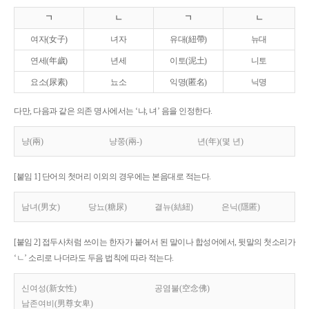
ㄱ
ㄴ
ㄱ
ㄴ
여자(女子)
녀자
유대(紐帶)
뉴대
연세(年歲)
년세
이토(泥土)
니토
요소(尿素)
뇨소
익명(匿名)
닉명
다만, 다음과 같은 의존 명사에서는 ‘냐, 녀’ 음을 인정한다.
냥(兩)
냥쭝(兩-)
년(年)(몇 년)
[붙임 1] 단어의 첫머리 이외의 경우에는 본음대로 적는다.
남녀(男女)
당뇨(糖尿)
결뉴(結紐)
은닉(隱匿)
[붙임 2] 접두사처럼 쓰이는 한자가 붙어서 된 말이나 합성어에서, 뒷말의 첫소리가
‘ㄴ’ 소리로 나더라도 두음 법칙에 따라 적는다.
신여성(新女性)
공염불(空念佛)
남존여비(男尊女卑)