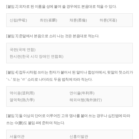
[붙임 2] 외자로 된 이름을 성에 붙여 쓸 경우에도 본음대로 적을 수 있다.
신립(申砬)
최린(崔麟)
채륜(蔡倫)
하륜(河崙)
[붙임 3] 준말에서 본음으로 소리 나는 것은 본음대로 적는다.
국련(국제 연합)
한시련(한국 시각 장애인 연합회)
[붙임 4] 접두사처럼 쓰이는 한자가 붙어서 된 말이나 합성어에서, 뒷말의 첫소리가
‘ㄴ’ 또는 ‘ㄹ’ 소리로 나더라도 두음 법칙에 따라 적는다.
역이용(逆利用)
연이율(年利率)
열역학(熱力學)
해외여행(海外旅行)
[붙임 5] 둘 이상의 단어로 이루어진 고유 명사를 붙여 쓰는 경우나 십진법에 따라
쓰는 수(數)도 붙임 4에 준하여 적는다.
서울여관
신흥이발관