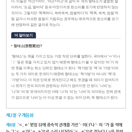
다. 이들은 ‘어간+어미’, ‘어근+어근’과 같이 두 개의 형태소가 결합된 말
이라서, ‘눈곱, 발바닥’ 등과 마찬가지로 된소리를 표기에 반영하지 않는
것이다. 그렇지만 ‘똑똑하다, 쓱싹쓱싹, 쌉쌀하다’의 ‘똑똑, 쓱싹, 쌉쌀’처
럼 같거나 비슷한 음절이 거듭되는 경우에는 예외적으로 된소리를 표기
에 반영하여 같은 글자로 적는다.
더 알아보기
형태소(形態素)란?
‘형태소’는 뜻을 가지고 있는 가장 작은 단위를 말한다. 국어에서 ‘ㅂ’이나
‘ㅣ’ 등은 뜻을 가지고 있지 않기 때문에 형태소가 될 수 없지만 ‘비’가 되
면 뜻을 이루는 최소 단위인 형태소가 된다. ‘책가방’은 ‘책’과 ‘가방’이라
는 두 가지 의미로 쪼개지기 때문에 형태소는 ‘책가방’이 아니라 ‘책’과
‘가방’이다. 더 작은 단위로 쪼개진다고 해도 쪼갰을 때 의미가 없어지거
나 쪼개기 전의 의미와 관련되는 의미가 없어지면 안 된다. ‘나비’는
‘나’와 ‘비’로 쪼개어지지만 이때 ‘나’와 ‘비’는 ‘나비’의 의미와는 전혀 관계
가 없으므로 ‘나비’는 더 이상 쪼갤 수 없는 의미 단위, 즉 형태소가 된다.
제2절 구개음화
제6항
‘ㄷ, ㅌ’ 받침 뒤에 종속적 관계를 가진 ‘- 이(-)’나 ‘- 히 -’가 올 적에
는 그 ‘ㄷ, ㅌ’이 ‘ㅈ, ㅊ’으로 소리 나더라도 ‘ㄷ, ㅌ’으로 적는다.(ㄱ을 취하