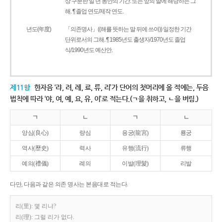
상 구분한 일 년 동안의 기간. 또는 앞의 말에 해당하는 그
해. ¶ 졸업 연도/제작 연도.
년도(年度)
「의존명사」((해를 뜻하는 말 뒤에 쓰여)) 일정한 기간
단위로서의 그해. ¶ 1985년도 출생자/1970년도 졸업
식/1990년도 예산안.
제11항
한자음 ‘랴, 려, 례, 료, 류, 리’가 단어의 첫머리에 올 적에는, 두음
법칙에 따라 ‘야, 여, 예, 요, 유, 이’로 적는다.(ㄱ을 취하고, ㄴ을 버림.)
ㄱ
ㄴ
ㄱ
ㄴ
양심(良心)
량심
용궁(龍宮)
룡궁
역사(歷史)
력사
유행(流行)
류행
예의(禮儀)
례의
이발(理髮)
리발
다만, 다음과 같은 의존 명사는 본음대로 적는다.
리(里): 몇 리냐?
리(理): 그럴 리가 없다.