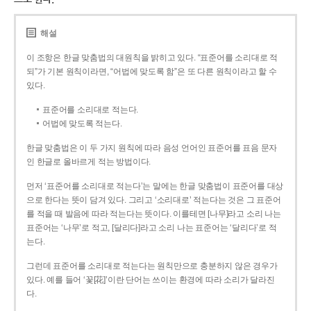
해설
이 조항은 한글 맞춤법의 대원칙을 밝히고 있다. “표준어를 소리대로 적
되”가 기본 원칙이라면, “어법에 맞도록 함”은 또 다른 원칙이라고 할 수
있다.
표준어를 소리대로 적는다.
어법에 맞도록 적는다.
한글 맞춤법은 이 두 가지 원칙에 따라 음성 언어인 표준어를 표음 문자
인 한글로 올바르게 적는 방법이다.
먼저 ‘표준어를 소리대로 적는다’는 말에는 한글 맞춤법이 표준어를 대상
으로 한다는 뜻이 담겨 있다. 그리고 ‘소리대로’ 적는다는 것은 그 표준어
를 적을 때 발음에 따라 적는다는 뜻이다. 이를테면 [나무]라고 소리 나는
표준어는 ‘나무’로 적고, [달리다]라고 소리 나는 표준어는 ‘달리다’로 적
는다.
그런데 표준어를 소리대로 적는다는 원칙만으로 충분하지 않은 경우가
있다. 예를 들어 ‘꽃[花]’이란 단어는 쓰이는 환경에 따라 소리가 달라진
다.