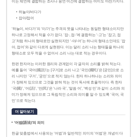
이는 체언에 결합하는 조사나 용언 어간에 결합하는 어미도 마찬가지다.
하늘이/바다가
잡아/접어
‘하늘이, 바다가’의 ‘이/가’는 주격의 뜻을 나타내는 동일한 형태소이지만
하나로 고정해서 적을 수가 없다. ‘잡-, 접-’에 결합하는 ‘-고’는 ‘잡고, 접
고’처럼 하나의 형태로만 실현되지만 ‘-아/-어’는 하나의 형태소인데도 ‘잡
아, 접어’와 같이 다르게 실현된다. 이는 달리 소리 나는 형태들을 하나의
형태소로 모두 적을 수 없어서 소리 나는 대로 적는 경우이다.
한편 한자어는 이러한 원리와 관계없이 각 글자의 소리를 밝혀 적는다.
예를 들어 ‘국어(國語)’는 [구거]로 소리 나고 ‘국민(國民)’은 [궁민]으로 소
리 나지만 ‘구거’, ‘궁민’으로 적지 않는다. 한자 하나하나는 소리와 의미
가 정해져 있으므로 그것을 밝혀 적는 것이 독서에 효율적이다. 즉 한자
‘국(國)’, ‘어(語)’, ‘민(民)’은 ‘나라 국’, ‘말씀 어’, ‘백성 민’과 같이 소리와 의
미가 정해져 있으므로 그 독립적인 소리와 의미를 알 수 있도록 ‘국어, 국
민’으로 적는다.
더 알아보기
‘어법(語法)’의 의미
한글 맞춤법에서 사용되는 ‘어법’과 일반적인 의미의 ‘어법’은 개념이 다