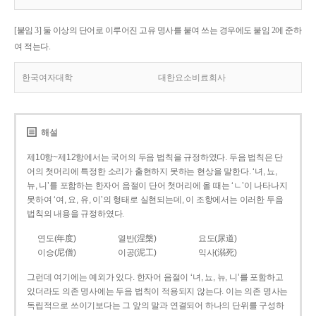
[붙임 3] 둘 이상의 단어로 이루어진 고유 명사를 붙여 쓰는 경우에도 붙임 2에 준하
여 적는다.
한국여자대학
대한요소비료회사
해설
제10항~제12항에서는 국어의 두음 법칙을 규정하였다. 두음 법칙은 단
어의 첫머리에 특정한 소리가 출현하지 못하는 현상을 말한다. ‘녀, 뇨,
뉴, 니’를 포함하는 한자어 음절이 단어 첫머리에 올 때는 ‘ㄴ’이 나타나지
못하여 ‘여, 요, 유, 이’의 형태로 실현되는데, 이 조항에서는 이러한 두음
법칙의 내용을 규정하였다.
연도(年度)
열반(涅槃)
요도(尿道)
이승(尼僧)
이공(泥工)
익사(溺死)
그런데 여기에는 예외가 있다. 한자어 음절이 ‘녀, 뇨, 뉴, 니’를 포함하고
있더라도 의존 명사에는 두음 법칙이 적용되지 않는다. 이는 의존 명사는
독립적으로 쓰이기보다는 그 앞의 말과 연결되어 하나의 단위를 구성하