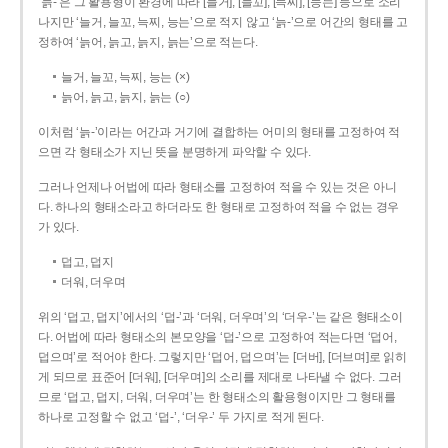
‘늙-’은 그 활용형이 환경에 따라 [늘거], [늘꼬], [늑찌], [능는] 등으로 소리
나지만 ‘늘거, 늘꼬, 늑찌, 능는’으로 적지 않고 ‘늙-’으로 어간의 형태를 고
정하여 ‘늙어, 늙고, 늙지, 늙는’으로 적는다.
늘거, 늘꼬, 늑찌, 능는 (×)
늙어, 늙고, 늙지, 늙는 (○)
이처럼 ‘늙-­’이라는 어간과 거기에 결합하는 어미의 형태를 고정하여 적
으면 각 형태소가 지닌 뜻을 분명하게 파악할 수 있다.
그러나 언제나 어법에 따라 형태소를 고정하여 적을 수 있는 것은 아니
다. 하나의 형태소라고 하더라도 한 형태로 고정하여 적을 수 없는 경우
가 있다.
덥고, 덥지
더워, 더우며
위의 ‘덥고, 덥지’에서의 ‘덥-­’과 ‘더워, 더우며’의 ‘더우-­’는 같은 형태소이
다. 어법에 따라 형태소의 본모양을 ‘덥-­’으로 고정하여 적는다면 ‘덥어,
덥으며’로 적어야 한다. 그렇지만 ‘덥어, 덥으며’는 [더버], [더브며]로 읽히
게 되므로 표준어 [더워], [더우며]의 소리를 제대로 나타낼 수 없다. 그러
므로 ‘덥고, 덥지, 더워, 더우며’는 한 형태소의 활용형이지만 그 형태를
하나로 고정할 수 없고 ‘덥-’, ‘더우-’ 두 가지로 적게 된다.