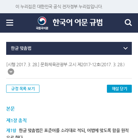
이 누리집은 대한민국 공식 전자정부 누리집입니다.
한글 맞춤법
[시행 2017. 3. 28.] 문화체육관광부 고시 제2017-12호(2017. 3. 28.)
규정 목록 보기
해설 닫기
본문
제1장 총칙
제1항
한글 맞춤법은 표준어를 소리대로 적되, 어법에 맞도록 함을 원칙
으로 한다.