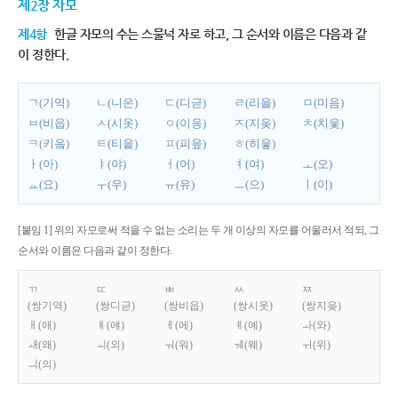
제2장 자모
제4항
한글 자모의 수는 스물넉 자로 하고, 그 순서와 이름은 다음과 같
이 정한다.
ㄱ(기역)
ㄴ(니은)
ㄷ(디귿)
ㄹ(리을)
ㅁ(미음)
ㅂ(비읍)
ㅅ(시옷)
ㅇ(이응)
ㅈ(지읒)
ㅊ(치읓)
ㅋ(키읔)
ㅌ(티읕)
ㅍ(피읖)
ㅎ(히읗)
ㅏ(아)
ㅑ(야)
ㅓ(어)
ㅕ(여)
ㅗ(오)
ㅛ(요)
ㅜ(우)
ㅠ(유)
ㅡ(으)
ㅣ(이)
[붙임 1] 위의 자모로써 적을 수 없는 소리는 두 개 이상의 자모를 어울러서 적되, 그
순서와 이름은 다음과 같이 정한다.
ㄲ
ㄸ
ㅃ
ㅆ
ㅉ
(쌍기역)
(쌍디귿)
(쌍비읍)
(쌍시옷)
(쌍지읒)
ㅐ(애)
ㅒ(얘)
ㅔ(에)
ㅖ(예)
ㅘ(와)
ㅙ(왜)
ㅚ(외)
ㅝ(워)
ㅞ(웨)
ㅟ(위)
ㅢ(의)