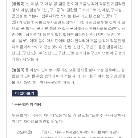
[붙임 2]
‘신-여성, 구-여성, 공-염불’은 이미 두음 법칙이 적용된 자립적인
명사 ‘여성, 염불’에 ‘신-, 구-, 공-’이 결합한 구조이므로 ‘신여성, 구여성,
공염불’로 적는다. ‘접두사처럼 쓰이는 한자’라고 한 것은 ‘신(新), 구
(舊)’와 같은 한자를 접두사로만 단정하기 어렵다는 점을 밝힌 것이다. 실
제로 ‘구(舊)’는 ‘구 시민 회관’과 같은 구성에서는 관형사로도 쓰인다. ‘남
존­-여비, 남부-­여대’ 등은 엄밀히 말하면 합성어는 아니지만, ‘남존’, ‘여
비’, ‘남부’, ‘여대’ 등이 마치 단어와 같이 인식되어 두음 법칙이 적용된 형
태로 굳어져 쓰이고 있는 것이다. 한편 ‘신년도, 구년도’ 등은 발음이 [신
년도], [구ː년도]이며 ‘신년­-도, 구년-­도’로 분석되는 구조이므로 이 규정이
적용되지 않는다.
[붙임 3]
둘 이상의 단어로 이루어진 고유 명사를 붙여 쓰는 경우에도, 결
합된 각 단어를 두음 법칙에 따라 적는다. 따라서 ‘한국 여자 농구 연맹’을
붙여서 쓰면 ‘한국여자농구연맹’이 된다.
더 알아보기
두음 법칙의 적용
두음 법칙의 적용에 차이가 있는 ‘연도’와 ‘년도’는 “표준국어대사전”에서
이러한 차이점을 확인할 수 있다.
연도(年度)
「명사」 사무나 회계 결산 따위의 처리를 위하여 편의