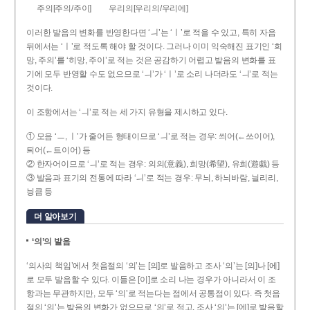
주의[주의/주이]
우리의[우리의/우리에]
이러한 발음의 변화를 반영한다면 ‘ㅢ’는 ‘ㅣ’로 적을 수 있고, 특히 자음
뒤에서는 ‘ㅣ’로 적도록 해야 할 것이다. 그러나 이미 익숙해진 표기인 ‘희
망, 주의’를 ‘히망, 주이’로 적는 것은 공감하기 어렵고 발음의 변화를 표
기에 모두 반영할 수도 없으므로 ‘ㅢ’가 ‘ㅣ’로 소리 나더라도 ‘ㅢ’로 적는
것이다.
이 조항에서는 ‘ㅢ’로 적는 세 가지 유형을 제시하고 있다.
① 모음 ‘ㅡ, ㅣ’가 줄어든 형태이므로 ‘ㅢ’로 적는 경우: 씌어(←쓰이어),
틔어(←트이어) 등
② 한자어이므로 ‘ㅢ’로 적는 경우: 의의(意義), 희망(希望), 유희(遊戱) 등
③ 발음과 표기의 전통에 따라 ‘ㅢ’로 적는 경우: 무늬, 하늬바람, 늴리리,
닁큼 등
더 알아보기
‘의’의 발음
‘의사의 책임’에서 첫음절의 ‘의’는 [의]로 발음하고 조사 ‘의’는 [의]나 [에]
로 모두 발음할 수 있다. 이들은 [이]로 소리 나는 경우가 아니라서 이 조
항과는 무관하지만, 모두 ‘의’로 적는다는 점에서 공통점이 있다. 즉 첫음
절의 ‘의’는 발음의 변화가 없으므로 ‘의’로 적고, 조사 ‘의’는 [에]로 발음할