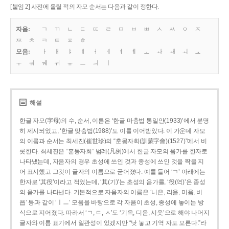
[붙임 2] 사전에 올릴 적의 자모 순서는 다음과 같이 정한다.
자음:
ㄱ
ㄲ
ㄴ
ㄷ
ㄸ
ㄹ
ㅁ
ㅂ
ㅃ
ㅅ
ㅆ
ㅇ
ㅈ
ㅉ
ㅊ
ㅋ
ㅌ
ㅍ
ㅎ
모음:
ㅏ
ㅐ
ㅑ
ㅒ
ㅓ
ㅔ
ㅕ
ㅖ
ㅗ
ㅘ
ㅙ
ㅚ
ㅛ
ㅜ
ㅝ
ㅞ
ㅟ
ㅠ
ㅡ
ㅢ
ㅣ
해설
한글 자모(字母)의 수, 순서, 이름은 ‘한글 마춤법 통일안(1933)’에서 분명
히 제시되었고, ‘한글 맞춤법(1988)’도 이를 이어받았다. 이 가운데 자모
의 이름과 순서는 최세진(崔世珍)의 “훈몽자회(訓蒙字會)(1527)”에서 비
롯한다. 최세진은 “훈몽자회” 범례(凡例)에서 한글 자모의 음가를 한자로
나타냈는데, 자음자의 경우 초성에 쓰인 것과 종성에 쓰인 것을 짝을 지
어 표시했고 그것이 글자의 이름으로 굳어졌다. 예를 들어 ‘ㄱ’ 아래에는
한자로 ‘其役’이라고 적었는데, ‘其(기)’는 초성의 음가를, ‘役(역)’은 종성
의 음가를 나타낸다. 기본적으로 자음자의 이름은 ‘니은, 리을, 미음, 비
읍’ 등과 같이 ‘ㅣㅡ’ 모음을 바탕으로 각 자음이 초성, 종성에 놓이는 방
식으로 지어졌다. 따라서 ‘ㄱ, ㄷ, ㅅ’도 ‘기윽, 디읃, 시읏’으로 해야 나머지
글자와 이름 표기에서 일관성이 있겠지만 “낫 놓고 기역 자도 모른다.”라