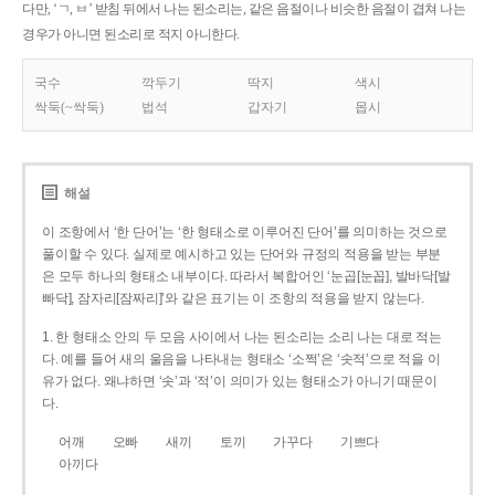
다만, ‘ㄱ, ㅂ’ 받침 뒤에서 나는 된소리는, 같은 음절이나 비슷한 음절이 겹쳐 나는
경우가 아니면 된소리로 적지 아니한다.
국수
깍두기
딱지
색시
싹둑(~싹둑)
법석
갑자기
몹시
해설
이 조항에서 ‘한 단어’는 ‘한 형태소로 이루어진 단어’를 의미하는 것으로
풀이할 수 있다. 실제로 예시하고 있는 단어와 규정의 적용을 받는 부분
은 모두 하나의 형태소 내부이다. 따라서 복합어인 ‘눈곱[눈꼽], 발바닥[발
빠닥], 잠자리[잠짜리]’와 같은 표기는 이 조항의 적용을 받지 않는다.
1. 한 형태소 안의 두 모음 사이에서 나는 된소리는 소리 나는 대로 적는
다. 예를 들어 새의 울음을 나타내는 형태소 ‘소쩍’은 ‘솟적’으로 적을 이
유가 없다. 왜냐하면 ‘솟’과 ‘적’이 의미가 있는 형태소가 아니기 때문이
다.
어깨
오빠
새끼
토끼
가꾸다
기쁘다
아끼다