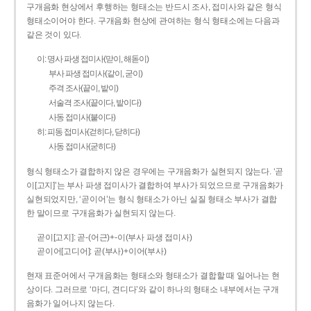
구개음화 현상에서 후행하는 형태소는 반드시 조사, 접미사와 같은 형식
형태소이어야 한다. 구개음화 현상에 관여하는 형식 형태소에는 다음과
같은 것이 있다.
이: 명사 파생 접미사(맏이, 해돋이)
부사 파생 접미사(같이, 굳이)
주격 조사(끝이, 밭이)
서술격 조사(끝이다, 밭이다)
사동 접미사(붙이다)
히: 피동 접미사(걷히다, 닫히다)
사동 접미사(굳히다)
형식 형태소가 결합하지 않은 경우에는 구개음화가 실현되지 않는다. ‘곧
이[고지]’는 부사 파생 접미사가 결합하여 부사가 되었으므로 구개음화가
실현되었지만, ‘곧이어’는 형식 형태소가 아닌 실질 형태소 부사가 결합
한 말이므로 구개음화가 실현되지 않는다.
곧이[고지]: 곧-­(어근)+­-이(부사 파생 접미사)
곧이어[고디어]: 곧(부사)+이어(부사)
현재 표준어에서 구개음화는 형태소와 형태소가 결합할 때 일어나는 현
상이다. 그러므로 ‘마디, 견디다’와 같이 하나의 형태소 내부에서는 구개
음화가 일어나지 않는다.