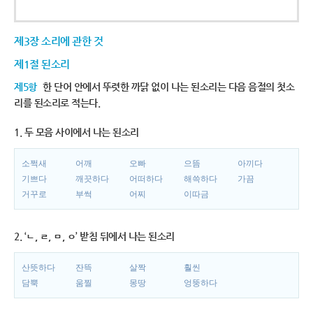
제3장 소리에 관한 것
제1절 된소리
제5항
한 단어 안에서 뚜렷한 까닭 없이 나는 된소리는 다음 음절의 첫소
리를 된소리로 적는다.
1. 두 모음 사이에서 나는 된소리
소쩍새
어깨
오빠
으뜸
아끼다
기쁘다
깨끗하다
어떠하다
해쓱하다
가끔
거꾸로
부썩
어찌
이따금
2. ‘ㄴ, ㄹ, ㅁ, ㅇ’ 받침 뒤에서 나는 된소리
산뜻하다
잔뜩
살짝
훨씬
담뿍
움찔
몽땅
엉뚱하다