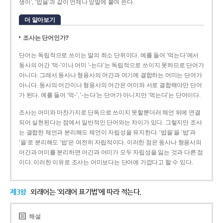
생이’, ‘밥을’과 같이 언제나 앞말에 붙여 쓴다.
더 알아보기
조사는 단어인가?
단어는 독립적으로 쓰이는 말의 최소 단위이다. 예를 들어 ‘먹는다’에서
동사의 어간 ‘먹-­’이나 어미 ‘­-는다’는 독립적으로 쓰이지 못하므로 단어가
아니다. 그래서 동사나 형용사의 어간과 여기에 결합하는 어미는 단어가
아니다. 동사의 어간이나 형용사의 어간은 어미와 서로 결합해야만 단어
가 된다. 예를 들어 ‘먹-’, ‘-는다’는 단어가 아니지만 ‘먹는다’는 단어이다.
조사는 어미와 마찬가지로 단독으로 쓰이지 못할뿐더러 체언 뒤에 연결
되어 실현된다는 점에서 일반적인 단어와는 차이가 있다. 그렇지만 조사
는 결합한 체언과 분리해도 체언이 자립성을 유지한다. ‘밥을’을 ‘밥’과
‘을’로 분리해도 ‘밥’은 여전히 자립적이다. 이러한 점은 동사나 형용사의
어간과 어미를 분리하면 어간과 어미가 모두 자립성을 잃는 것과 다른 점
이다. 이러한 이유로 조사는 어미보다는 단어에 가깝다고 할 수 있다.
제3항
외래어는 ‘외래어 표기법’에 따라 적는다.
해설