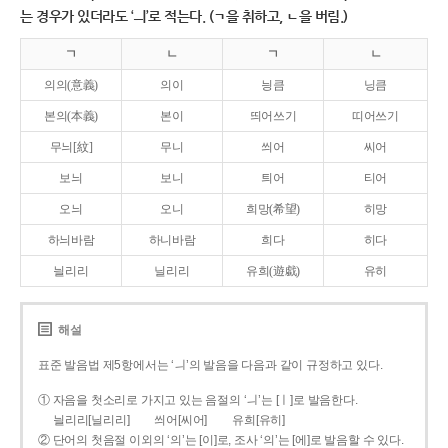
는 경우가 있더라도 ‘ㅢ’로 적는다. (ㄱ을 취하고, ㄴ을 버림.)
ㄱ
ㄴ
ㄱ
ㄴ
의의(意義)
의이
닁큼
닝큼
본의(本義)
본이
띄어쓰기
띠어쓰기
무늬[紋]
무니
씌어
씨어
보늬
보니
틔어
티어
오늬
오니
희망(希望)
히망
하늬바람
하니바람
희다
히다
늴리리
닐리리
유희(遊戱)
유히
해설
표준 발음법 제5항에서는 ‘ㅢ’의 발음을 다음과 같이 규정하고 있다.
① 자음을 첫소리로 가지고 있는 음절의 ‘ㅢ’는 [ㅣ]로 발음한다.
늴리리[닐리리]
씌어[씨어]
유희[유히]
② 단어의 첫음절 이외의 ‘의’는 [이]로, 조사 ‘의’는 [에]로 발음할 수 있다.