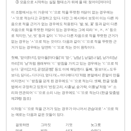
③ 모음으로 시작하는 실질 형태소가 뒤에 올 때: 젖어미[저더미]
이 조항에서는 이 가운데 ‘ㄷ’으로 적을 뚜렷한 까닭이 없는 경우에는
‘ㅅ’으로 적는다고 규정하고 있다. 다만 그 예시에서 보듯이 이는 다른 자
음으로 적을 근거가 없는 경우에도 적용된다. ‘밭, 빚, 꽃’ 등과 같이 다른
자음으로 적을 뚜렷한 까닭이 있는 경우에는 그에 따라 ‘ㅌ, ㅈ, ㅊ’ 등으
로 적지만, ‘낫, 빗’ 등과 같이 ‘ㄷ’이나 다른 자음으로 적을 뚜렷한 근거가
없는 경우는 ‘ㅅ’으로 적는 것이다. 다음과 같이 ‘ㄷ’으로 적을 뚜렷한 근
거가 있는 경우에는 당연히 ‘ㄷ’으로 적는 것이 원칙이다.
첫째, ‘맏이[마지], 맏아들[마다들]’의 ‘맏-’, ‘낟[낟ː], 낟알[나ː달], 낟가리[낟ː
까리]’의 ‘낟’처럼 원래부터 ‘ㄷ’ 받침을 가지고 있는 경우에는 ‘ㄷ’으로 적
는다. ‘곧이[고지], 곧장[곧짱]’ 등도 이에 해당한다. 둘째, ‘돋보다(←도두
보다), 딛다(←디디다), 얻다가(←어디에다가)’처럼 본말에서 준말이 만들
어지면서 ‘ㄷ’ 받침을 갖게 된 경우에도 ‘ㄷ’으로 적는다. 셋째, 한글 맞춤
법에서 규정하고 있듯이 ‘반짇고리, 사흗날, 숟가락, 이튿날’처럼 ‘ㄹ’ 소
리와 연관되어 ‘ㄷ’으로 소리 나는 경우에도 ‘ㄷ’으로 적는다.(한글 맞춤법
제29항 참조)
이처럼 ‘ㄷ’으로 적을 근거가 있는 경우가 아니어서 관습대로 ‘ㅅ’으로 적
는 예로는 다음과 같은 것들이 있다.
걸핏하면
그까짓
기껏
놋그릇
덧셈
빗장
삿대
숫접다