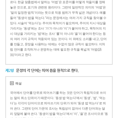
르다. 한글 맞춤법에서 말하는 ‘어법’은 표준어를 어떻게 적을지를 정해
놓은 것으로, 표기와 관련된 원리이다. 그런데 일반적인 의미의 ‘어법’은
‘말의 일정한 법칙’이라는 뜻으로 적용 범위가 무척 넓은 개념이다. 예를
들어 “동생이 밥을 먹는다.”라는 문장에서는 여러 가지 규칙을 찾아볼 수
있다. 서술어 ‘먹는다’는 주어와 목적어가 필요하며, 주어의 지시 대상을
가리키는 ‘동생’에는 조사 ‘가’가 아니라 ‘이’가 붙어야 하고, 목적어의 지
시 대상을 가리키는 ‘밥’에는 조사 ‘를’이 아니라 ‘을’이 붙어야 한다는 등
의 여러 가지 규칙이 적용되어 있는 것이다. 이 외에도 소리를 내고, 단어
를 만들고, 문장을 사용하는 데에는 수없이 많은 규칙이 필요하다. 이처
럼 언어를 조직하거나 운영하는 데에 필요한 규칙을 폭넓게 ‘어법(語
法)’이라고 한다.
제2항
문장의 각 단어는 띄어 씀을 원칙으로 한다.
해설
국어에서 단어를 단위로 띄어쓰기를 하는 것은 단어가 독립적으로 쓰이
는 말의 최소 단위이기 때문이다. ‘동생 밥 먹는다’에서 ‘동생’, ‘밥’, ‘먹는
다’는 각각이 단어이므로 띄어쓰기의 단위가 되어 ‘동생 밥 먹는다’로 띄
어 쓴다. 그런데 단어 가운데 조사는 독립성이 없어서 다른 단어와는 달
리 앞말에 붙여 쓴다. ‘동생이 밥을 먹는다’에서 ‘이’, ‘을’은 조사이므로 ‘동