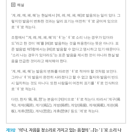
해설
‘계, 례, 몌, 폐, 혜’는 현실에서 [게, 레, 메, 페, 헤]로 발음되는 일이 있다. 그
렇지만 발음이 변화한 것과는 달리 표기는 여전히 ‘ㅖ’로 굳어져 있으므
로 ‘ㅖ’로 적는다.
조항에서 “‘계, 례, 몌, 폐, 혜’의 ‘ㅖ’는 ‘ㅔ’로 소리 나는 경우가 있더라
도”라고 한 것이 ‘례’를 [레]로 발음하는 것을 허용한다는 뜻은 아니다. 표
준 발음법 제5항에서는 [레]로 발음할 수 없다고 명시하고 있기 때문이다.
“소리 나는 경우가 있더라도”는 표준 발음을 제시한 것이 아니라 현실 발
음을 언급한 것이라고 해석해야 한다.
‘계, 몌, 폐, 혜’는 발음의 변화를 따르면 ‘ㅔ’로 적어야 할 것처럼 보인다.
그러나 ‘ㅖ’의 발음이 완전히 사라졌다고 할 수 없고 철자와 발음이 반드
시 일치하는 것도 아니다. 또한 사람들이 여전히 표기를 ‘ㅖ’로 인식하므
로 ‘ㅖ’로 적는다.
다만, 한자 ‘偈, 揭, 憩’는 본음이 [게]이므로 ‘ㅔ’로 적는다. 따라서 ‘게구(偈
句), 게제(偈諦), 게기(揭記), 게방(揭榜), 게양(揭揚), 게재(揭載), 게판(揭
板), 게류(憩流), 게식(憩息), 게휴(憩休)’ 등도 ‘게’로 적는다.
제9항
‘의’나, 자음을 첫소리로 가지고 있는 음절의 ‘ㅢ’는 ‘ㅣ’로 소리 나