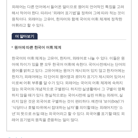
외래어는 다른 언어에서 들어온 말이므로 원어의 언어적인 특징을 고려
해서 적어야 한다. 따라서 ‘외래어 표기법’을 정하여 그에 따라 적는 것이
원칙이다. 외래어는 고유어, 한자어와 함께 국어의 어휘 체계에 정착한
어휘라고 할 수 있다.
더 알아보기
원어에 따른 한국어 어휘 체계
한국어의 어휘 체계는 고유어, 한자어, 외래어로 나눌 수 있다. 이들은 원
어에 차이가 있을 뿐 모두 한국어 어휘에 속한다. 국어사전에서는 단어의
원어를 밝히고 있다. 고유어에는 원어가 제시되어 있지 않고 한자어에는
한자가, 외래어에는 각 단어의 원어명과 로마자 표기가 제시되어 있어서
이로써 어휘 부류를 알 수가 있다. 외래어는 국어의 어휘 체계에 속하지
않는 외국어와 개념적으로 구별된다. 하지만 실생활에서 그 구별이 명확
하지 않을 때가 있다. 현실적으로는 국어사전에 실린 어휘는 외래어, 실
리지 않은 것은 외국어로 구별하는 것이 편리하다. 예컨대 ‘보이(boy)’가
‘식당이나 호텔 따위에서 접대하는 남자’를 의미할 때는 외래어지만 ‘소
년’의 뜻으로 쓰일 때는 외국어라고 할 수 있다. 외국어를 표기할 때도 외
래어 표기법의 원칙을 준용하는 일이 많다.