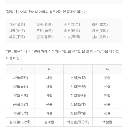
[붙임 1] 단어의 첫머리 이외의 경우에는 본음대로 적는다.
개량(改良)
선량(善良)
수력(水力)
협력(協力)
사례(謝禮)
혼례(婚禮)
와룡(臥龍)
쌍룡(雙龍)
하류(下流)
급류(急流)
도리(道理)
진리(眞理)
다만, 모음이나 ‘ㄴ’ 받침 뒤에 이어지는 ‘렬, 률’은 ‘열, 율’로 적는다.(ㄱ을 취하고
ㄴ을 버림.)
ㄱ
ㄴ
ㄱ
ㄴ
나열(羅列)
나렬
분열(分裂)
분렬
치열(齒列)
치렬
선열(先烈)
선렬
비열(卑劣)
비렬
진열(陳列)
진렬
규율(規律)
규률
선율(旋律)
선률
비율(比率)
비률
전율(戰慄)
전률
실패율(失敗率)
실패률
백분율(百分率)
백분률