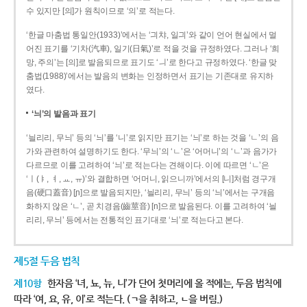
수 있지만 [의]가 원칙이므로 ‘의’로 적는다.
‘한글 마춤법 통일안(1933)’에서는 ‘긔챠, 일긔’와 같이 언어 현실에서 멀
어진 표기를 ‘기차(汽車), 일기(日氣)’로 적을 것을 규정하였다. 그러나 ‘희
망, 주의’는 [의]로 발음되므로 표기도 ‘ㅢ’로 한다고 규정하였다. ‘한글 맞
춤법(1988)’에서는 발음의 변화는 인정하면서 표기는 기존대로 유지하
였다.
‘늬’의 발음과 표기
‘늴리리, 무늬’ 등의 ‘늬’를 ‘니’로 읽지만 표기는 ‘늬’로 하는 것을 ‘ㄴ’의 음
가와 관련하여 설명하기도 한다. ‘무늬’의 ‘ㄴ’은 ‘어머니’의 ‘ㄴ’과 음가가
다르므로 이를 고려하여 ‘늬’로 적는다는 견해이다. 이에 따르면 ‘ㄴ’은
‘ㅣ(ㅑ, ㅕ, ㅛ, ㅠ)’와 결합하면 ‘어머니, 읽으니까’에서의 [니]처럼 경구개
음(硬口蓋音) [ɲ]으로 발음되지만, ‘늴리리, 무늬’ 등의 ‘늬’에서는 구개음
화하지 않은 ‘ㄴ’, 곧 치경음(齒莖音) [n]으로 발음된다. 이를 고려하여 ‘늴
리리, 무늬’ 등에서는 전통적인 표기대로 ‘늬’로 적는다고 본다.
제5절 두음 법칙
제10항
한자음 ‘녀, 뇨, 뉴, 니’가 단어 첫머리에 올 적에는, 두음 법칙에
따라 ‘여, 요, 유, 이’로 적는다. (ㄱ을 취하고, ㄴ을 버림.)