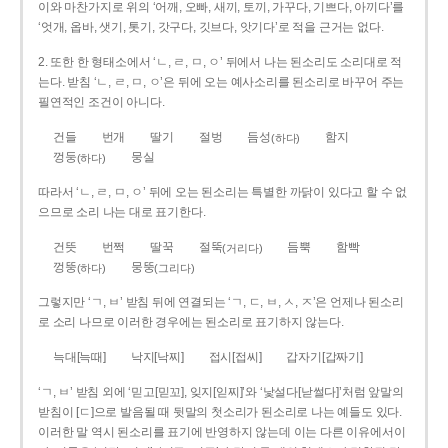
이와 마찬가지로 위의 ‘어깨, 오빠, 새끼, 토끼, 가꾸다, 기쁘다, 아끼다’를
‘엇개, 옵바, 샛기, 톳기, 갓구다, 깃브다, 앗기다’로 적을 근거는 없다.
2. 또한 한 형태소에서 ‘ㄴ, ㄹ, ㅁ, ㅇ’ 뒤에서 나는 된소리도 소리대로 적
는다. 받침 ‘ㄴ, ㄹ, ㅁ, ㅇ’은 뒤에 오는 예사소리를 된소리로 바꾸어 주는
필연적인 조건이 아니다.
건들
번개
딸기
절벙
듬성
함지
(하다)
껑둥
뭉실
(하다)
따라서 ‘ㄴ, ㄹ, ㅁ, ㅇ’ 뒤에 오는 된소리는 특별한 까닭이 있다고 할 수 없
으므로 소리 나는 대로 표기한다.
건뜻
번쩍
딸꾹
절뚝
듬뿍
함빡
(거리다)
껑뚱
뭉뚱
(하다)
(그리다)
그렇지만 ‘ㄱ, ㅂ’ 받침 뒤에 연결되는 ‘ㄱ, ㄷ, ㅂ, ㅅ, ㅈ’은 언제나 된소리
로 소리 나므로 이러한 경우에는 된소리로 표기하지 않는다.
늑대[늑때]
낙지[낙찌]
접시[접씨]
갑자기[갑짜기]
‘ㄱ, ㅂ’ 받침 외에 ‘믿고[믿꼬], 잊지[읻찌]’와 ‘낯설다[낟썰다]’처럼 앞말의
받침이 [ㄷ]으로 발음될 때 뒷말의 첫소리가 된소리로 나는 예들도 있다.
이러한 말 역시 된소리를 표기에 반영하지 않는데 이는 다른 이유에서이