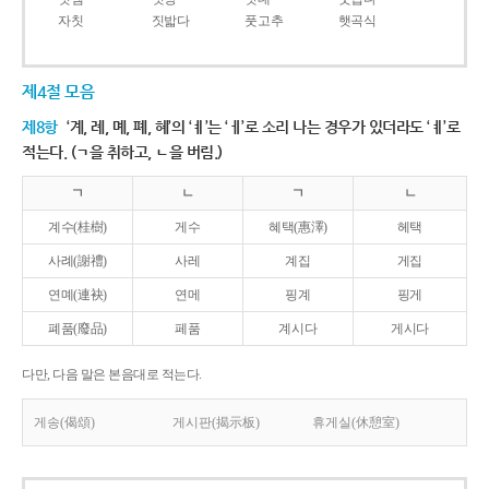
자칫
짓밟다
풋고추
햇곡식
제4절 모음
제8항
‘계, 례, 몌, 폐, 혜’의 ‘ㅖ’는 ‘ㅔ’로 소리 나는 경우가 있더라도 ‘ㅖ’로
적는다. (ㄱ을 취하고, ㄴ을 버림.)
ㄱ
ㄴ
ㄱ
ㄴ
계수(桂樹)
게수
혜택(惠澤)
헤택
사례(謝禮)
사레
계집
게집
연몌(連袂)
연메
핑계
핑게
폐품(廢品)
페품
계시다
게시다
다만, 다음 말은 본음대로 적는다.
게송(偈頌)
게시판(揭示板)
휴게실(休憩室)