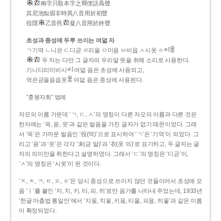
兩字只取本字之釋俚語爲聲
其尼池梨眉非時異八音用於初聲
役隱
乙音邑
凝八音用於終聲
초성과 종성에 두루 쓰이는 여덟 자
ㄱ기역 ㄴ니은 ㄷ디귿 ㄹ리을 ㅁ미음 ㅂ비읍 ㅅ시옷 ㆁ
두 자는 다만 그 글자의 우리말 뜻을 취해 소리로 사용한다.
기니디리미비시
여덟 음은 초성에 사용되고,
역은귿을음읍옷
여덟 음은 종성에 사용된다.
“훈몽자회” 범례
자모의 이름 가운데 ‘ㄱ, ㄷ, ㅅ’의 명칭이 다른 자모의 이름과 다른 것은
한자에는 ‘윽, 읃, 읏’과 같은 발음을 가진 글자가 없기 때문이었다. 그래
서 ‘윽’은 가까운 발음인 ‘役(역)’으로 표시하여 ‘ㄱ’은 ‘기역’이 되었다. 그
리고 ‘읃’과 ‘읏’은 각각 ‘末(귿 말)’과 ‘衣(옷 의)’로 표기하고, 두 글자는 글
자의 의미만을 취한다고 설명하였다. 그래서 ‘ㄷ’의 명칭은 ‘디귿’이,
‘ㅅ’의 명칭은 ‘시옷’이 된 것이다.
‘ㅈ, ㅊ, ㅋ, ㅌ, ㅍ, ㅎ’은 당시 종성으로 쓰이지 않던 것들이어서 초성에 모
음 ‘ㅣ’를 붙인 ‘지, 치, 키, 티, 피, 히’로만 음가를 나타내 주었는데, 1933년
‘한글 마춤법 통일안’에서 ‘지읒, 치읓, 키읔, 티읕, 피읖, 히읗’과 같은 이름
이 확정되었다.