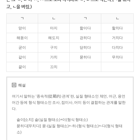
고, ㄴ을 버림.)
ㄱ
ㄴ
ㄱ
ㄴ
맏이
마지
핥이다
할치다
해돋이
해도지
걷히다
거치다
굳이
구지
닫히다
다치다
같이
가치
묻히다
무치다
끝이
끄치
해설
여기서 말하는 ‘종속적(從屬的) 관계’란, 실질 형태소인 체언, 어근, 용언
어간 등에 형식 형태소인 조사, 접미사, 어미 등이 결합하는 관계를 말한
다.
솥이[소치]: 솥(실질 형태소)+이(형식 형태소)
묻히다[무치다]: 묻­-(실질 형태소)+­-히­-(형식 형태소)+-다(형식 형태
소)