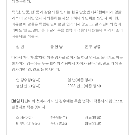
기 때문이다.
즉 ‘냥, 냥쭝, 년’ 등과 같은 의존 명사는 한글 맞춤법 제42항에 따라 앞말
과 띄어 쓰지만 언제나 의존하는 대상과 하나의 단위로 쓰인다. 이러한
이유로 이 말들은 독립된 단어로 잘 인식되지 않고, 그 결과 단어의 첫머
리에도 ‘연도, 열반’ 등과 달리 두음 법칙이 적용되지 않는다. 따라서 소리
나는 대로 적는다.
십 년
금 한 냥
은 두 냥쭝
따라서 ‘年’, ‘年度’처럼 의존 명사로 쓰이기도 하고 명사로 쓰이기도 하는
한자어의 경우에는 두음 법칙의 적용에서 차이가 난다. ‘년, 년도’가 의존
명사라면 ‘연, 연도’는 명사이다.
연 강수량(명사)
일 년(의존 명사)
생산 연도(명사)
2018 년도(의존 명사)
[붙임 1]
단어의 첫머리가 아닌 경우에는 두음 법칙이 적용되지 않으므로
본음대로 적는 것이다.
소녀(少女)
만년(晩年)
배뇨(排尿)
비구니(比丘尼)
운니(雲泥)
탐닉(耽溺)