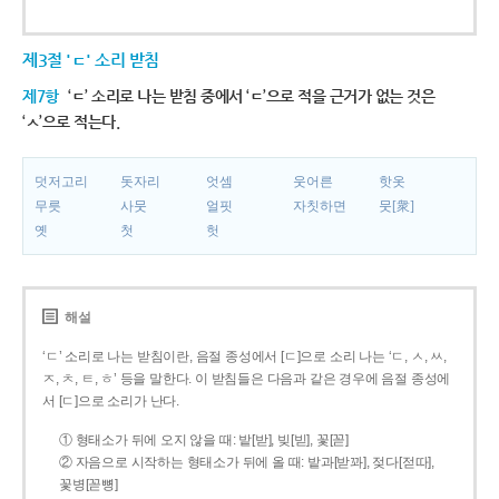
제3절 'ㄷ' 소리 받침
제7항
‘ㄷ’ 소리로 나는 받침 중에서 ‘ㄷ’으로 적을 근거가 없는 것은
‘ㅅ’으로 적는다.
덧저고리
돗자리
엇셈
웃어른
핫옷
무릇
사뭇
얼핏
자칫하면
뭇[衆]
옛
첫
헛
해설
‘ㄷ’ 소리로 나는 받침이란, 음절 종성에서 [ㄷ]으로 소리 나는 ‘ㄷ, ㅅ, ㅆ,
ㅈ, ㅊ, ㅌ, ㅎ’ 등을 말한다. 이 받침들은 다음과 같은 경우에 음절 종성에
서 [ㄷ]으로 소리가 난다.
① 형태소가 뒤에 오지 않을 때: 밭[받], 빚[빋], 꽃[꼳]
② 자음으로 시작하는 형태소가 뒤에 올 때: 밭과[받꽈], 젖다[젇따],
꽃병[꼳뼝]