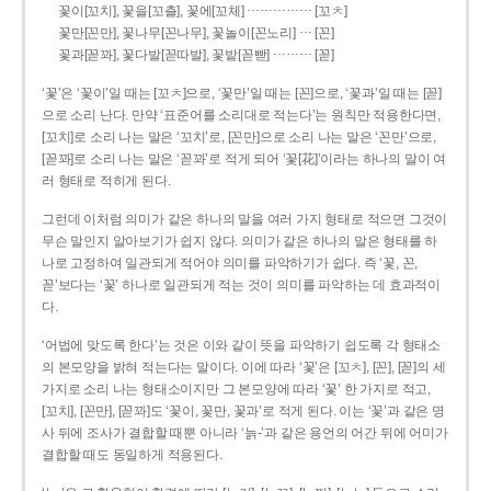
……………
꽃이[꼬치], 꽃을[꼬츨], 꽃에[꼬체]
[꼬ㅊ]
…
꽃만[꼰만], 꽃나무[꼰나무], 꽃놀이[꼰노리]
[꼰]
………
꽃과[꼳꽈], 꽃다발[꼳따발], 꽃밭[꼳빧]
[꼳]
‘꽃’은 ‘꽃이’일 때는 [꼬ㅊ]으로, ‘꽃만’일 때는 [꼰]으로, ‘꽃과’일 때는 [꼳]
으로 소리 난다. 만약 ‘표준어를 소리대로 적는다’는 원칙만 적용한다면,
[꼬치]로 소리 나는 말은 ‘꼬치’로, [꼰만]으로 소리 나는 말은 ‘꼰만’으로,
[꼳꽈]로 소리 나는 말은 ‘꼳꽈’로 적게 되어 ‘꽃[花]’이라는 하나의 말이 여
러 형태로 적히게 된다.
그런데 이처럼 의미가 같은 하나의 말을 여러 가지 형태로 적으면 그것이
무슨 말인지 알아보기가 쉽지 않다. 의미가 같은 하나의 말은 형태를 하
나로 고정하여 일관되게 적어야 의미를 파악하기가 쉽다. 즉 ‘꽃, 꼰,
꼳’보다는 ‘꽃’ 하나로 일관되게 적는 것이 의미를 파악하는 데 효과적이
다.
‘어법에 맞도록 한다’는 것은 이와 같이 뜻을 파악하기 쉽도록 각 형태소
의 본모양을 밝혀 적는다는 말이다. 이에 따라 ‘꽃’은 [꼬ㅊ], [꼰], [꼳]의 세
가지로 소리 나는 형태소이지만 그 본모양에 따라 ‘꽃’ 한 가지로 적고,
[꼬치], [꼰만], [꼳꽈]도 ‘꽃이, 꽃만, 꽃과’로 적게 된다. 이는 ‘꽃’과 같은 명
사 뒤에 조사가 결합할 때뿐 아니라 ‘늙-’과 같은 용언의 어간 뒤에 어미가
결합할 때도 동일하게 적용된다.