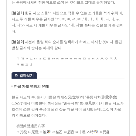
는 속담에서처럼 전통적으로 쓰여 온 것이므로 그대로 유지하였다.
[붙임 1]
한글 자모 스물넉 자만으로 적을 수 없는 소리들을 적기 위하여,
자모 두 개를 어우른 글자인 ‘ㄲ, ㄸ, ㅃ, ㅆ, ㅉ’, ‘ㅐ, ㅒ, ㅔ, ㅖ, ㅘ, ㅚ, ㅝ,
ㅟ, ㅢ’와 자모 세 개를 어우른 글자인 ‘ㅙ, ㅞ’를 쓴다는 것을 보여 준 것이
다.
[붙임 2]
사전에 올릴 적의 순서를 명확하게 하려고 제시한 것이다. 한편
받침 글자의 순서는 아래와 같다.
ㄱ ㄲ ㄳ ㄴ ㄵ ㄶ ㄷ ㄹ ㄺ ㄻ ㄼ ㄽ ㄾ ㄿ ㅀ ㅁ ㅂ ㅄ ㅅ ㅆ ㅇ ㅈ ㅊ
ㅋ ㅌ ㅍ ㅎ
더 알아보기
한글 자모 명칭의 유래
한글 자모의 수, 순서, 이름은 최세진(崔世珍)의 “훈몽자회(訓蒙字會)
(1527)”에서 비롯한다. 최세진은 “훈몽자회” 범례(凡例)에서 한글 자모가
초성에 쓰인 것과 종성에 쓰인 것을 짝을 지어 표시했는데, 그것이 자모
의 이름으로 이어졌다.
初聲終聲通用八字
ㄱ其役 ㄴ尼隱 ㄷ池
ㄹ梨乙 ㅁ眉音 ㅂ非邑 ㅅ時
ㆁ異凝