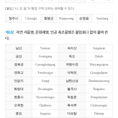
[붙임] ‘시, 군, 읍’의 행정 구역 단위는 생략할 수 있다.
청주시
Cheongju
함평군
Hampyeong
순창읍
Sunchang
제6항
자연 지물명, 문화재명, 인공 축조물명은 붙임표(-) 없이 붙여 쓴
다.
남산
Namsan
속리산
Songnisan
금강
Geumgang
독도
Dokdo
경복궁
Gyeongbokgung
무량수전
Muryangsujeon
연화교
Yeonhwagyo
극락전
Geungnakjeon
안압지
Anapji
남한산성
Namhansanseong
화랑대
Hwarangdae
불국사
Bulguksa
현충사
Hyeonchungsa
독립문
Dongnimmun
오죽헌
Ojukheon
촉석루
Chokseongnu
종묘
Jongmyo
다보탑
Dabotap