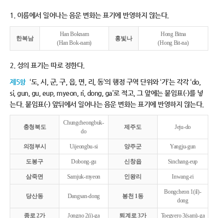
1. 이름에서 일어나는 음운 변화는 표기에 반영하지 않는다.
Han Boknam
Hong Bitna
한복남
홍빛나
(Han Bok-nam)
(Hong Bit-na)
2. 성의 표기는 따로 정한다.
제5항
‘도, 시, 군, 구, 읍, 면, 리, 동’의 행정 구역 단위와 ‘가’는 각각 ‘do,
si, gun, gu, eup, myeon, ri, dong, ga’로 적고, 그 앞에는 붙임표(-)를 넣
는다. 붙임표(-) 앞뒤에서 일어나는 음운 변화는 표기에 반영하지 않는다.
Chungcheongbuk-
충청북도
제주도
Jeju-do
do
의정부시
Uijeongbu-si
양주군
Yangju-gun
도봉구
Dobong-gu
신창읍
Sinchang-eup
삼죽면
Samjuk-myeon
인왕리
Inwang-ri
Bongcheon 1(il)-
당산동
Dangsan-dong
봉천 1동
dong
종로 2가
Jongno 2(i)-ga
퇴계로 3가
Toegyero 3(sam)-ga