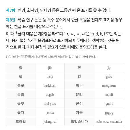
제7항
인명, 회사명, 단체명 등은 그동안 써 온 표기를 쓸 수 있다.
제8항
학술 연구 논문 등 특수 분야에서 한글 복원을 전제로 표기할 경우
에는 한글 표기를 대상으로 적는다.
1)
이 때
글자 대응은 제2장을 따르되 ‘ㄱ, ㄷ, ㅂ, ㄹ’은 ‘g, d, b, l’로만 적는
다. 음가 없는 ‘ㅇ’은 붙임표(-)로 표기하되 어두에서는 생략하는 것을 원
칙으로 한다. 기타 분절의 필요가 있을 때에도 붙임표(-)를 쓴다.
1) '이 때'는 "표준국어대사전"에 따르면 '이때'와 같이 붙여 써야 한다.
집
jib
짚
jip
밖
bakk
값
gabs
붓꽃
buskkoch
먹는
meogneun
독립
doglib
문리
munli
물엿
mul-yeos
굳이
gud-i
좋다
johda
가곡
gagog
조랑말
jolangmal
없었습니다
eobs-eoss-seubnida