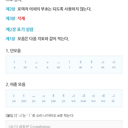
제2항
로마자 이외의 부호는 되도록 사용하지 않는다.
제3항
삭제
제2장 표기 일람
제1항
모음은 다음 각호와 같이 적는다.
1. 단모음
ㅏ
ㅓ
ㅗ
ㅜ
ㅡ
ㅣ
ㅐ
ㅔ
ㅚ
ㅟ
a
eo
o
u
eu
i
ae
e
oe
wi
2. 이중 모음
ㅑ
ㅕ
ㅛ
ㅠ
ㅒ
ㅖ
ㅘ
ㅙ
ㅝ
ㅞ
ㅢ
ya
yeo
yo
yu
yae
ye
wa
wae
wo
we
ui
[붙임 1] ‘ㅢ’는 ‘ㅣ’로 소리 나더라도 ui로 적는다.
(보기) 광희문 Gwanghuimun