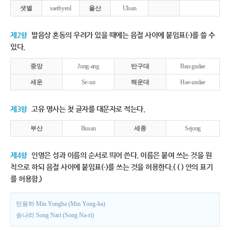
샛별
saetbyeol
울산
Ulsan
제2항
발음상 혼동의 우려가 있을 때에는 음절 사이에 붙임표(-)를 쓸 수
있다.
중앙
Jung-ang
반구대
Ban-gudae
세운
Se-un
해운대
Hae-undae
제3항
고유 명사는 첫 글자를 대문자로 적는다.
부산
Busan
세종
Sejong
제4항
인명은 성과 이름의 순서로 띄어 쓴다. 이름은 붙여 쓰는 것을 원
칙으로 하되 음절 사이에 붙임표(-)를 쓰는 것을 허용한다.( ( ) 안의 표기
를 허용함.)
민용하 Min Yongha (Min Yong-ha)
송나리 Song Nari (Song Na-ri)