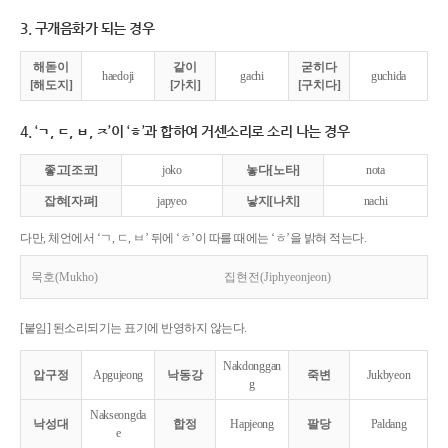
3. 구개음화가 되는 경우
해돋이
같이
굳히다
haedoji
gachi
guchida
[해도지]
[가치]
[구치다]
4. ‘ㄱ, ㄷ, ㅂ, ㅈ’이 ‘ㅎ’과 합하여 거센소리로 소리 나는 경우
좋고[조코]
joko
놓다[노타]
nota
잡혀[자펴]
japyeo
낳지[나치]
nachi
다만, 체언에서 ‘ㄱ, ㄷ, ㅂ’ 뒤에 ‘ㅎ’이 따를 때에는 ‘ㅎ’을 밝혀 적는다.
묵호(Mukho)
집현전(Jiphyeonjeon)
[붙임] 된소리되기는 표기에 반영하지 않는다.
Nakdonggan
압구정
Apgujeong
낙동강
죽변
Jukbyeon
g
Nakseongda
낙성대
합정
Hapjeong
팔당
Paldang
e