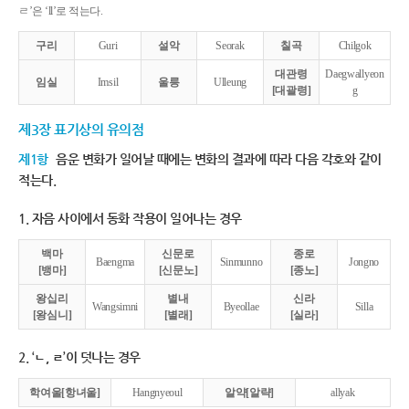
ㄹ’은 ‘ll’로 적는다.
구리
Guri
설악
Seorak
칠곡
Chilgok
대관령
Daegwallyeon
임실
Imsil
울릉
Ulleung
[대괄령]
g
제3장 표기상의 유의점
제1항
음운 변화가 일어날 때에는 변화의 결과에 따라 다음 각호와 같이
적는다.
1. 자음 사이에서 동화 작용이 일어나는 경우
백마
신문로
종로
Baengma
Sinmunno
Jongno
[뱅마]
[신문노]
[종노]
왕십리
별내
신라
Wangsimni
Byeollae
Silla
[왕심니]
[별래]
[실라]
2. ‘ㄴ, ㄹ’이 덧나는 경우
학여울[항녀울]
Hangnyeoul
알약[알략]
allyak