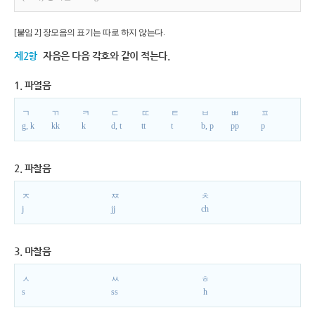
[붙임 2] 장모음의 표기는 따로 하지 않는다.
제2항
자음은 다음 각호와 같이 적는다.
1. 파열음
ㄱ
ㄲ
ㅋ
ㄷ
ㄸ
ㅌ
ㅂ
ㅃ
ㅍ
g, k
kk
k
d, t
tt
t
b, p
pp
p
2. 파찰음
ㅈ
ㅉ
ㅊ
j
jj
ch
3. 마찰음
ㅅ
ㅆ
ㅎ
s
ss
h