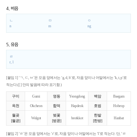
4. 비음
ㄴ
ㅁ
ㅇ
n
m
ng
5. 유음
ㄹ
r, l
[붙임 1] ‘ㄱ, ㄷ, ㅂ’은 모음 앞에서는 ‘g, d, b’로, 자음 앞이나 어말에서는 ‘k, t, p’로
적는다.([ ] 안의 발음에 따라 표기함.)
구미
Gumi
영동
Yeongdong
백암
Baegam
옥천
Okcheon
합덕
Hapdeok
호법
Hobeop
월곶
벚꽃
한밭
Wolgot
beotkkot
Hanbat
[월곧]
[벋꼳]
[한받]
[붙임 2] ‘ㄹ’은 모음 앞에서는 ‘r’로, 자음 앞이나 어말에서는 ‘l’로 적는다. 단, ‘ㄹ