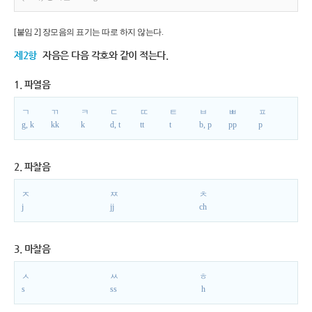
[붙임 2] 장모음의 표기는 따로 하지 않는다.
제2항
자음은 다음 각호와 같이 적는다.
1. 파열음
ㄱ
ㄲ
ㅋ
ㄷ
ㄸ
ㅌ
ㅂ
ㅃ
ㅍ
g, k
kk
k
d, t
tt
t
b, p
pp
p
2. 파찰음
ㅈ
ㅉ
ㅊ
j
jj
ch
3. 마찰음
ㅅ
ㅆ
ㅎ
s
ss
h