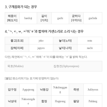
3. 구개음화가 되는 경우
해돋이
같이
굳히다
haedoji
gachi
guchida
[해도지]
[가치]
[구치다]
4. ‘ㄱ, ㄷ, ㅂ, ㅈ’이 ‘ㅎ’과 합하여 거센소리로 소리 나는 경우
좋고[조코]
joko
놓다[노타]
nota
잡혀[자펴]
japyeo
낳지[나치]
nachi
다만, 체언에서 ‘ㄱ, ㄷ, ㅂ’ 뒤에 ‘ㅎ’이 따를 때에는 ‘ㅎ’을 밝혀 적는다.
묵호(Mukho)
집현전(Jiphyeonjeon)
[붙임] 된소리되기는 표기에 반영하지 않는다.
Nakdonggan
압구정
Apgujeong
낙동강
죽변
Jukbyeon
g
Nakseongda
낙성대
합정
Hapjeong
팔당
Paldang
e