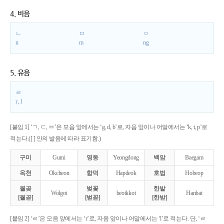
4. 비음
ㄴ
ㅁ
ㅇ
n
m
ng
5. 유음
ㄹ
r, l
[붙임 1] ‘ㄱ, ㄷ, ㅂ’은 모음 앞에서는 ‘g, d, b’로, 자음 앞이나 어말에서는 ‘k, t, p’로
적는다.([ ] 안의 발음에 따라 표기함.)
구미
Gumi
영동
Yeongdong
백암
Baegam
옥천
Okcheon
합덕
Hapdeok
호법
Hobeop
월곶
벚꽃
한밭
Wolgot
beotkkot
Hanbat
[월곧]
[벋꼳]
[한받]
[붙임 2] ‘ㄹ’은 모음 앞에서는 ‘r’로, 자음 앞이나 어말에서는 ‘l’로 적는다. 단, ‘ㄹ