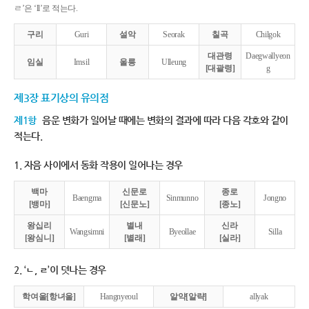
ㄹ’은 ‘ll’로 적는다.
구리
Guri
설악
Seorak
칠곡
Chilgok
대관령
Daegwallyeon
임실
Imsil
울릉
Ulleung
[대괄령]
g
제3장 표기상의 유의점
제1항
음운 변화가 일어날 때에는 변화의 결과에 따라 다음 각호와 같이
적는다.
1. 자음 사이에서 동화 작용이 일어나는 경우
백마
신문로
종로
Baengma
Sinmunno
Jongno
[뱅마]
[신문노]
[종노]
왕십리
별내
신라
Wangsimni
Byeollae
Silla
[왕심니]
[별래]
[실라]
2. ‘ㄴ, ㄹ’이 덧나는 경우
학여울[항녀울]
Hangnyeoul
알약[알략]
allyak