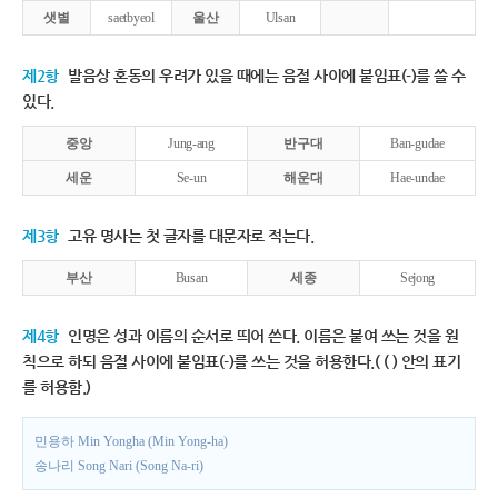
샛별
saetbyeol
울산
Ulsan
제2항
발음상 혼동의 우려가 있을 때에는 음절 사이에 붙임표(-)를 쓸 수
있다.
중앙
Jung-ang
반구대
Ban-gudae
세운
Se-un
해운대
Hae-undae
제3항
고유 명사는 첫 글자를 대문자로 적는다.
부산
Busan
세종
Sejong
제4항
인명은 성과 이름의 순서로 띄어 쓴다. 이름은 붙여 쓰는 것을 원
칙으로 하되 음절 사이에 붙임표(-)를 쓰는 것을 허용한다.( ( ) 안의 표기
를 허용함.)
민용하 Min Yongha (Min Yong-ha)
송나리 Song Nari (Song Na-ri)