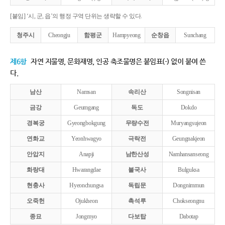
[붙임] ‘시, 군, 읍’의 행정 구역 단위는 생략할 수 있다.
청주시
Cheongju
함평군
Hampyeong
순창읍
Sunchang
제6항
자연 지물명, 문화재명, 인공 축조물명은 붙임표(-) 없이 붙여 쓴
다.
남산
Namsan
속리산
Songnisan
금강
Geumgang
독도
Dokdo
경복궁
Gyeongbokgung
무량수전
Muryangsujeon
연화교
Yeonhwagyo
극락전
Geungnakjeon
안압지
Anapji
남한산성
Namhansanseong
화랑대
Hwarangdae
불국사
Bulguksa
현충사
Hyeonchungsa
독립문
Dongnimmun
오죽헌
Ojukheon
촉석루
Chokseongnu
종묘
Jongmyo
다보탑
Dabotap