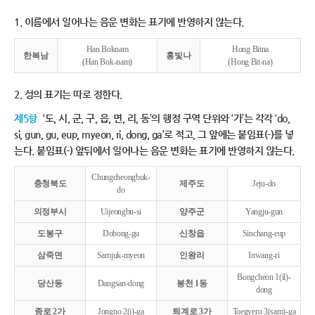
1. 이름에서 일어나는 음운 변화는 표기에 반영하지 않는다.
Han Boknam
Hong Bitna
한복남
홍빛나
(Han Bok-nam)
(Hong Bit-na)
2. 성의 표기는 따로 정한다.
제5항
‘도, 시, 군, 구, 읍, 면, 리, 동’의 행정 구역 단위와 ‘가’는 각각 ‘do,
si, gun, gu, eup, myeon, ri, dong, ga’로 적고, 그 앞에는 붙임표(-)를 넣
는다. 붙임표(-) 앞뒤에서 일어나는 음운 변화는 표기에 반영하지 않는다.
Chungcheongbuk-
충청북도
제주도
Jeju-do
do
의정부시
Uijeongbu-si
양주군
Yangju-gun
도봉구
Dobong-gu
신창읍
Sinchang-eup
삼죽면
Samjuk-myeon
인왕리
Inwang-ri
Bongcheon 1(il)-
당산동
Dangsan-dong
봉천 1동
dong
종로 2가
Jongno 2(i)-ga
퇴계로 3가
Toegyero 3(sam)-ga