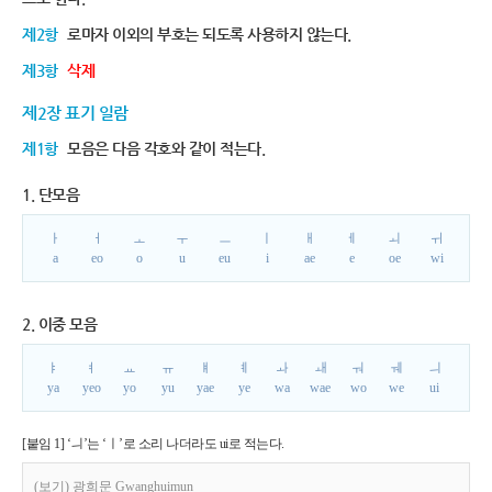
제2항
로마자 이외의 부호는 되도록 사용하지 않는다.
제3항
삭제
제2장 표기 일람
제1항
모음은 다음 각호와 같이 적는다.
1. 단모음
ㅏ
ㅓ
ㅗ
ㅜ
ㅡ
ㅣ
ㅐ
ㅔ
ㅚ
ㅟ
a
eo
o
u
eu
i
ae
e
oe
wi
2. 이중 모음
ㅑ
ㅕ
ㅛ
ㅠ
ㅒ
ㅖ
ㅘ
ㅙ
ㅝ
ㅞ
ㅢ
ya
yeo
yo
yu
yae
ye
wa
wae
wo
we
ui
[붙임 1] ‘ㅢ’는 ‘ㅣ’로 소리 나더라도 ui로 적는다.
(보기) 광희문 Gwanghuimun