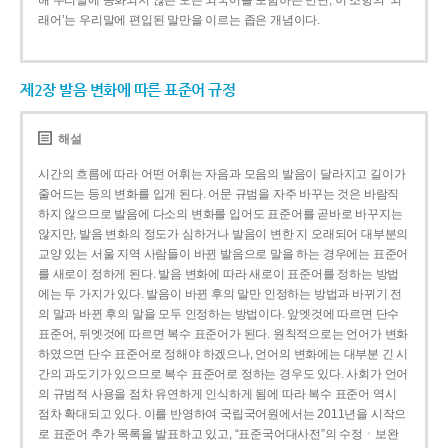
해 우리말에 동화되지 않은 모든 외국어를 포함하는 반면, 이 조항의 ‘외
래어’는 우리말에 편입된 말만을 이르는 좁은 개념이다.
제2장 발음 변화에 따른 표준어 규정
해설
시간의 흐름에 따라 어떤 어휘는 자음과 모음의 발음이 달라지고 길이가
줄어드는 등의 변화를 입게 된다. 어문 규범을 자주 바꾸는 것은 바람직
하지 않으므로 발음에 다소의 변화를 입어도 표준어를 곧바로 바꾸지는
않지만, 발음 변화의 정도가 심하거나 발음이 변한 지 오래되어 대부분의
교양 있는 서울 지역 사람들이 바뀐 발음으로 말을 하는 경우에는 표준어
를 새로이 정하게 된다. 발음 변화에 따라 새로이 표준어를 정하는 방법
에는 두 가지가 있다. 발음이 바뀐 후의 말만 인정하는 방법과 바뀌기 전
의 말과 바뀐 후의 말을 모두 인정하는 방법이다. 앞엣것에 따르면 단수
표준어, 뒤엣것에 따르면 복수 표준어가 된다. 원칙적으로는 언어가 변화
하였으면 단수 표준어로 정해야 하겠으나, 언어의 변화에는 대부분 긴 시
간의 과도기가 있으므로 복수 표준어로 정하는 경우도 있다. 사회가 언어
의 규범적 사용을 점차 유연하게 인식하게 됨에 따라 복수 표준어 역시
점차 확대되고 있다. 이를 반영하여 국립국어원에서는 2011년을 시작으
로 표준어 추가 목록을 발표하고 있고, “표준국어대사전”의 수정ㆍ보완