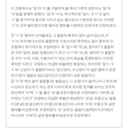
이 조항에서는 ‘암’과 ‘수’를 구별하여 쓸 때의 기본적 표준어는 ‘암’과
‘수’임을 분명히 밝혔다. ‘암’과 ‘수’는 역사적으로 ‘암ㅎ, 수ㅎ’과 같이
‘ㅎ’을 맨 마지막 음으로 가지고 있는 말이었으나 현대에 와서는 이러한
‘ㅎ’이 모두 떨어졌으므로 떨어진 형태를 기본적인 표준어로 규정하였다.
① ‘ㅎ’은 현대의 단어들에도 그 발음의 흔적이 많이 남아 있는데, 이
‘ㅎ’이 뒤의 예사소리와 결합하면 거센소리로 축약되는 일이 흔하여 이
조항에서 부가적으로 규정하였다. 즉 ‘암ㅎ’에 ‘개, 닭, 병아리’가 결합하
면 각각 ‘암캐, 암탉, 암평아리’가 되고 ‘수ㅎ’에 ‘개, 닭, 병아리’가 결합하
면 각각 ‘수캐, 수탉, 수평아리’가 되는 언어 현실을 존중하였다. 이러한
축약은 ‘다만 1’ 규정에서 언급한 예들에만 해당되는 것이므로 ‘암ㅎ, 수
ㅎ’에 ‘고양이’가 결합하더라도 ‘암고양이, 수고양이’와 같은 형태가 표준
어가 된다. 발음도 [암고양이], [수고양이]가 표준 발음이다.
② ‘수’와 뒤의 말이 결합할 때, 발음상 [ㄴ(ㄴ)] 첨가가 일어나거나 뒤의 예
사소리가 된소리가 되는 경우 사이시옷과 유사한 효과를 보이는 것이라
판단하여 ‘수’에 ‘ㅅ’을 붙인 ‘숫’을 표준어형으로 규정하였다. 이러한 경
우에는 ‘다만 2’ 규정에서 언급한 예들만 해당한다. ‘숫양, 숫염소’는 발음
이 [순냥], [순념소]이지 [수양], [수염소]가 아니므로 ‘수양, 수염소’와 같은
형태를 비표준어로 규정하였다. 또 ‘숫쥐’는 발음이 [숟쮜]이지 [수쥐]가
아니므로 ‘수쥐’와 같은 형태를 비표준어로 규정하였다.