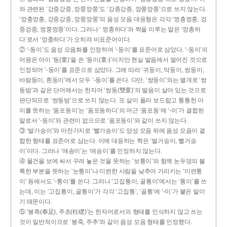
와 관련된 ‘강중강중, 깡쭝깡쭝’도 ‘강종강종, 깡쫑깡쫑’으로 쓰지 않는다.
‘깡충깡충, 강중강중, 깡쭝깡쭝’의 음성 모음 대응형은 각각 ‘껑충껑충, 겅
중겅중, 껑쭝껑쭝’이다. 그러나 ‘ 껑충하다’와 짝을 이루는 말은 ‘깡총하
다’로서 ‘깡충하다’가 오히려 비표준어이다.
② ‘-동이’도 음성 모음화를 인정하여 ‘-둥이’를 표준어로 삼았다. ‘-둥이’의
어원은 아이 ‘동(童)’을 쓴 ‘동이(童-)’이지만 현실 발음에서 멀어진 것으로
인정되어 ‘-둥이’를 표준으로 삼았다. 그에 따라 ‘귀둥이, 막둥이, 쌍둥이,
바람둥이, 흰둥이’에서 모두 ‘-둥이’를 쓴다. 다만, ‘쌍둥이’와는 별개로 ‘쌍
동밤’과 같은 단어에서는 한자어 ‘쌍동(雙童)’의 발음이 살아 있는 것으로
판단되므로 ‘쌍둥밤’으로 쓰지 않는다. 또 살이 올라 보드랍고 통통한 아
이를 뜻하는 ‘옴포동이’는 ‘옴포동하다’의 어근 ‘옴포동’에 ‘-이’가 결합된
말로서 ‘-둥이’와 관련이 없으므로 ‘옴포둥이’와 같이 쓰지 않는다.
③ ‘발가숭이’와 마찬가지로 ‘빨가숭이’도 양성 모음 뒤에 음성 모음이 결
합한 형태를 표준어로 삼는다. 이에 대응하는 짝은 ‘벌거숭이, 뻘거숭
이’이다. 그러나 ‘애송이’는 ‘애숭이’를 인정하지 않는다.
④ 물건을 보에 싸서 꾸려 놓은 것을 뜻하는 ‘보퉁이’와 함께 눈두덩의 불
룩한 부분을 뜻하는 ‘눈퉁이’나 미련한 사람을 낮추어 가리키는 ‘미련퉁
이’ 등에서도 ‘-퉁이’를 쓴다. 그러나 ‘고집통이, 골통이’에서는 ‘통이’를 쓰
는데, 이는 ‘고집통이, 골통이’가 각각 ‘고집통’, ‘골통’에 ‘-이’가 붙은 말이
기 때문이다.
⑤ ‘봉족(奉足), 주초(柱礎)’는 한자어로서의 형태를 인식하지 않고 쓰는
것이 일반적이므로 ‘봉죽, 주추’와 같이 음성 모음 형태를 인정했다.