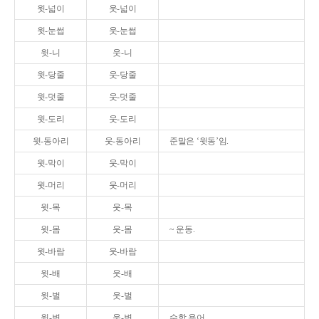
윗-넓이
웃-넓이
윗-눈썹
웃-눈썹
윗-니
웃-니
윗-당줄
웃-당줄
윗-덧줄
웃-덧줄
윗-도리
웃-도리
윗-동아리
웃-동아리
준말은 ‘윗동’임.
윗-막이
웃-막이
윗-머리
웃-머리
윗-목
웃-목
윗-몸
웃-몸
~ 운동.
윗-바람
웃-바람
윗-배
웃-배
윗-벌
웃-벌
윗-변
웃-변
수학 용어.