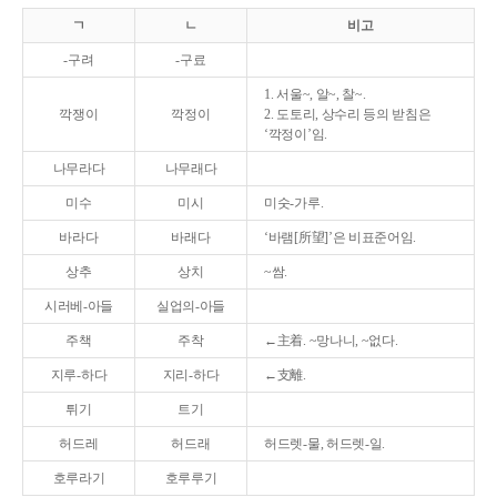
ㄱ
ㄴ
비고
-구려
-구료
1. 서울~, 알~, 찰~.
깍쟁이
깍정이
2. 도토리, 상수리 등의 받침은
‘깍정이’임.
나무라다
나무래다
미수
미시
미숫-가루.
바라다
바래다
‘바램[所望]’은 비표준어임.
상추
상치
~쌈.
시러베-아들
실업의-아들
주책
주착
←主着. ~망나니, ~없다.
지루-하다
지리-하다
←支離.
튀기
트기
허드레
허드래
허드렛-물, 허드렛-일.
호루라기
호루루기