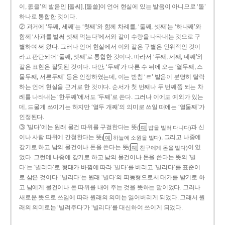
이, 돐을’의 발음인 [돌씨], [돌쓸]이 언어 현실에 있는 발음이 아니므로 ‘돌’
하나로 통합한 것이다.
② 과거에 ‘두째, 세째’는 ‘첫째’와 함께 차례를, ‘둘째, 셋째’는 ‘하나째’와
함께 ‘사과를 벌써 셋째 먹는다’에서와 같이 수량을 나타내는 것으로 구
별하여 써 왔다. 그러나 언어 현실에서 이와 같은 구별은 인위적인 것이
라고 판단되어 ‘둘째, 셋째’로 통합한 것이다. 따라서 ‘두째, 세째, 네째’와
같은 표현은 잘못된 것이다. 다만, ‘두째’가 다른 수 뒤에 오는 ‘열두째, 스
물두째, 서른두째’ 등은 인정하였는데, 이는 받침 ‘ㄹ’ 발음이 분명히 탈락
하는 언어 현실을 근거로 한 것이다. 순서가 첫 번째나 두 번째쯤 되는 차
례를 나타내는 ‘한두째’에서도 ‘두째’로 쓴다. 그러나 이에도 예외가 있는
데, 드물게 쓰이기는 하지만 ‘열두 개째’의 의미로 쓰일 때에는 ‘열둘째’가
인정된다.
③ ‘빌다’에는 원래 물건 따위를 구걸한다는 뜻
과 신
(
밥을 빌러 다니다)
예
이나 사람 따위에 간청한다는 뜻
, 그리고 나중에
(
하늘에 소원을 빌다)
예
갚기로 하고 남의 물건이나 돈을 쓴다는 뜻
이 있
(
친구에게 돈을 빌다)
예
었다. 그런데 나중에 갚기로 하고 남의 물건이나 돈을 쓴다는 뜻의 ‘빌
다’는 ‘빌리다’로 형태가 바뀜에 따라 ‘빌다’를 버리고 ‘빌리다’를 표준어
로 삼은 것이다. ‘빌리다’는 원래 ‘빌다’의 피동형으로서 대가를 받기로 하
고 남에게 물건이나 돈 따위를 내어 주는 것을 뜻하는 말이었다. 그러나
새로운 뜻으로 쓰임에 따라 원래의 의미는 잃어버리게 되었다. 그래서 원
래의 의미로는 ‘빌려주다’가 ‘빌리다’를 대신하여 쓰이게 되었다.