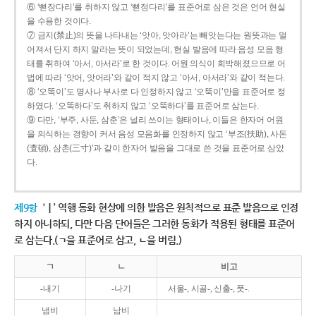
⑥ ‘뻗장다리’를 취하지 않고 ‘뻗정다리’를 표준어로 삼은 것은 언어 현실
을 수용한 것이다.
⑦ 금지(禁止)의 뜻을 나타내는 ‘앗아, 앗아라’는 빼앗는다는 원뜻과는 멀
어져서 단지 하지 말라는 뜻이 되었는데, 현실 발음에 따라 음성 모음 형
태를 취하여 ‘아서, 아서라’로 한 것이다. 어원 의식이 희박해졌으므로 어
법에 따라 ‘앗어, 앗어라’와 같이 적지 않고 ‘아서, 아서라’와 같이 적는다.
⑧ ‘오똑이’도 명사나 부사로 다 인정하지 않고 ‘오뚝이’만을 표준어로 정
하였다. ‘오똑하다’도 취하지 않고 ‘오뚝하다’를 표준어로 삼는다.
⑨ 다만, ‘부주, 사둔, 삼춘’은 널리 쓰이는 형태이나, 이들은 한자어 어원
을 의식하는 경향이 커서 음성 모음화를 인정하지 않고 ‘부조(扶助), 사돈
(査頓), 삼촌(三寸)’과 같이 한자어 발음을 그대로 쓴 것을 표준어로 삼았
다.
제9항
‘ㅣ’ 역행 동화 현상에 의한 발음은 원칙적으로 표준 발음으로 인정
하지 아니하되, 다만 다음 단어들은 그러한 동화가 적용된 형태를 표준어
로 삼는다.(ㄱ을 표준어로 삼고, ㄴ을 버림.)
ㄱ
ㄴ
비고
-내기
-나기
서울-, 시골-, 신출-, 풋-.
냄비
남비