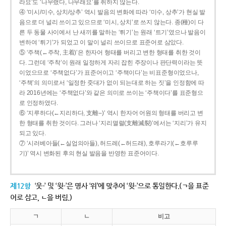
라요’도 ‘나무랬다, 나무래요’를 취하지 않는다.
④ ‘미시/미수, 상치/상추’ 역시 발음의 변화에 따라 ‘미수, 상추’가 현실 발
음으로 더 널리 쓰이고 있으므로 ‘미시, 상치’로 쓰지 않는다. 종(種)이 다
른 두 동물 사이에서 난 새끼를 말하는 ‘튀기’는 원래 ‘트기’였으나 발음이
변하여 ‘튀기’가 되었고 이 말이 널리 쓰이므로 표준어로 삼았다.
⑤ ‘주책(←주착, 主着)’은 한자어 형태를 버리고 변한 형태를 취한 것이
다. 그런데 ‘주착’이 원래 일정하게 자리 잡힌 주장이나 판단력이라는 뜻
이었으므로 ‘주책없다’가 표준어이고 ‘주책이다’는 비표준형이었으나,
‘주책’의 의미로서 ‘일정한 줏대가 없이 되는대로 하는 짓’을 인정함에 따
라 2016년에는 ‘주책없다’와 같은 의미로 쓰이는 ‘주책이다’를 표준형으
로 인정하였다.
⑥ ‘지루하다(←지리하다, 支離--)’ 역시 한자어 어원의 형태를 버리고 변
한 형태를 취한 것이다. 그러나 ‘지리멸렬(支離滅裂)’에서는 ‘지리’가 유지
되고 있다.
⑦ ‘시러베아들(←실업의아들), 허드레(←허드래), 호루라기(←호루루
기)’ 역시 변화된 후의 현실 발음을 반영한 표준어이다.
제12항
‘웃-’ 및 ‘윗-’은 명사 ‘위’에 맞추어 ‘윗-’으로 통일한다.(ㄱ을 표준
어로 삼고, ㄴ을 버림.)
ㄱ
ㄴ
비고