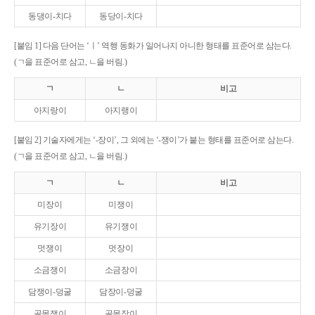
동댕이-치다
동당이-치다
[붙임 1] 다음 단어는 ‘ㅣ’ 역행 동화가 일어나지 아니한 형태를 표준어로 삼는다.
(ㄱ을 표준어로 삼고, ㄴ을 버림.)
ㄱ
ㄴ
비고
아지랑이
아지랭이
[붙임 2] 기술자에게는 ‘-장이’, 그 외에는 ‘-쟁이’가 붙는 형태를 표준어로 삼는다.
(ㄱ을 표준어로 삼고, ㄴ을 버림.)
ㄱ
ㄴ
비고
미장이
미쟁이
유기장이
유기쟁이
멋쟁이
멋장이
소금쟁이
소금장이
담쟁이-덩굴
담장이-덩굴
골목쟁이
골목장이