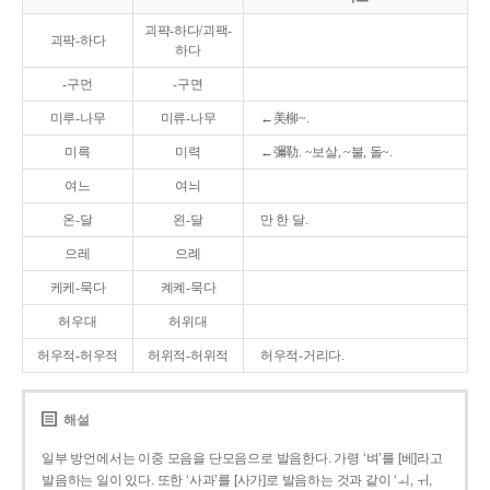
괴퍅-하다/괴팩-
괴팍-하다
하다
-구먼
-구면
미루-나무
미류-나무
←美柳~.
미륵
미력
←彌勒. ~보살, ~불, 돌~.
여느
여늬
온-달
왼-달
만 한 달.
으레
으례
케케-묵다
켸켸-묵다
허우대
허위대
허우적-허우적
허위적-허위적
허우적-거리다.
해설
일부 방언에서는 이중 모음을 단모음으로 발음한다. 가령 ‘벼’를 [베]라고
발음하는 일이 있다. 또한 ‘사과’를 [사가]로 발음하는 것과 같이 ‘ㅚ, ㅟ,