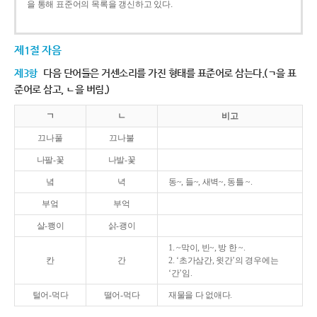
을 통해 표준어의 목록을 갱신하고 있다.
제1절 자음
제3항
다음 단어들은 거센소리를 가진 형태를 표준어로 삼는다.(ㄱ을 표
준어로 삼고, ㄴ을 버림.)
ㄱ
ㄴ
비고
끄나풀
끄나불
나팔-꽃
나발-꽃
녘
녁
동~, 들~, 새벽~, 동틀 ~.
부엌
부억
살-쾡이
삵-괭이
1. ~막이, 빈~, 방 한 ~.
칸
간
2. ‘초가삼간, 윗간’의 경우에는
‘간’임.
털어-먹다
떨어-먹다
재물을 다 없애다.