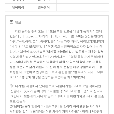
발목쟁이
발목장이
해설
‘ㅣ’ 역행 동화란 뒤에 오는 ‘ㅣ’ 모음 혹은 반모음 ‘ㅣ[j]’에 동화되어 앞에
있는 ‘ㅏ, ㅓ, ㅗ, ㅜ, ㅡ’가 각각 ‘ㅐ, ㅔ, ㅚ, ㅟ, ㅣ’로 바뀌는 현상을 말한다.
가령, ‘아비, 어미, 고기, 죽이다, 끓이다’는 자주 [애비], [에미], [괴기], [쥐기
다], [끼리다]로 발음된다. ‘ㅣ’ 역행 동화는 전국적으로 자주 일어나는 현
상이다. 체언에 조사가 붙은 ‘밥이’를 [배비]와 같이 발음하는 경우는 일부
지역에 국한되어 있으나, 한 단어 안에서는 ‘ㅣ’ 역행 동화가 자주 일어난
다. 그러나 대부분 주의해서 발음하면 피할 수 있는 발음이므로 그 동화
형을 표준어로 삼기 어렵다. 또한 이 동화 현상은 매우 광범위하여 그 동
화형을 다 표준어로 인정하면 오히려 혼란을 일으킬 우려도 있다. 그리하
여 ‘ㅣ’ 역행 동화 현상을 인정하는 표준어는 최소화하였다.
① ‘-나기’는, 서울에서 났다는 뜻의 ‘서울나기’는 그대로 쓰임 직하지만
‘신출나기, 풋나기’는 어색하므로 일률적으로 ‘-내기’를 표준으로 삼았다.
‘여간내기, 보통내기, 새내기’ 등의 어휘에서도 마찬가지로 ‘-내기’를 표준
으로 삼는다.
② ‘남비’는 종래 일본어 ‘나베[鍋]’에서 온 말이라 하여 원형을 의식해서
처리했던 것이나, 현대에는 어원 의식이 거의 사라졌다. 따라서 제5항에