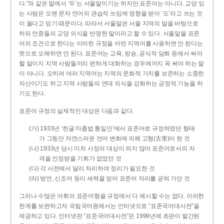
다.”와 같은 말에서 ‘두’는 서울말이기는 하지만 표준어는 아니다. 교양 있
는 사람은 오랜 문자 언어의 관습적 쓰임에 영향을 받아 ‘도’라고 쓰는 것
이 옳다고 믿기 때문이다. 따라서 서울말은 서울 지역의 말을 바탕으로
하되 언중들의 교양 의식을 반영한 말이라고 할 수 있다. 서울말을 표준
어의 조건으로 한다는 이러한 규정을 어떤 지역어를 사용하면 안 된다는
뜻으로 오해하면 안 된다. 표준어는 교육, 방송, 공식적 담화 등에서 써야
할 말이지 지역 사람들끼리 편하게 대화하는 경우에까지 꼭 써야 하는 말
이 아니다. 오히려 여러 지역어는 지역의 문화적 가치를 보존하는 소중한
자산이기도 하고 지역 사람들의 연대 의식을 강화하는 긍정적 기능을 하
기도 한다.
표준어 규정의 실제적인 대상은 다음과 같다.
(가) 1933년 ‘한글 마춤법 통일안’에서 표준어로 규정하였던 형태
가 그동안 자연스러운 언어 변화에 의해 고형(古形)이 된 것
(나) 1933년 당시 미처 사정의 대상이 되지 않아 표준어로서의 자
격을 인정받을 기회가 없었던 것
(다) 각 사전에서 달리 처리하여 정리가 필요한 것
(라) 방언, 신조어 등이 세력을 얻어 표준어 자리를 굳혀 가던 것
그러나 수많은 어휘의 표준어형을 규정에서 다 예시할 수는 없다. 이러한
한계를 보완하고자 국립국어원에서는 인터넷으로 “표준국어대사전”을
제공하고 있다. 인터넷판 “표준국어대사전”은 1999년에 초판이 발간된