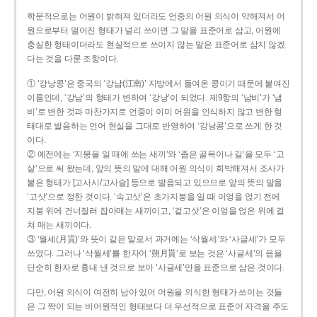
학문적으로는 어원이 밝혀져 있더라도 언중의 어원 의식이 약해져서 어
원으로부터 멀어진 형태가 널리 쓰이면 그 말을 표준어로 삼고, 어원에
충실한 형태이더라도 현실적으로 쓰이지 않는 말은 표준어로 삼지 않겠
다는 것을 다룬 조항이다.
① ‘강낭콩’은 중국의 ‘강남(江南)’ 지방에서 들여온 콩이기 때문에 붙여진
이름인데, ‘강남’의 형태가 변하여 ‘강낭’이 되었다. 제9항의 ‘남비’가 ‘냄
비’로 변한 것과 마찬가지로 언중이 이미 어원을 인식하지 않고 변한 형
태대로 발음하는 언어 현실을 그대로 반영하여 ‘강낭콩’으로 쓰게 한 것
이다.
② 예전에는 ‘지붕을 일 때에 쓰는 새끼’와 ‘좁은 골목이나 길’을 모두 ‘고
샅’으로 써 왔는데, 앞의 뜻의 말에 대해 어원 의식이 희박해져서 조사가
붙은 형태가 [고사시/고사슬] 등으로 발음되고 있으므로 앞의 뜻의 말을
‘고삿’으로 정한 것이다. ‘속고삿’은 초가지붕을 일 때 이엉을 얹기 전에
지붕 위에 건너질러 잡아매는 새끼이고, ‘겉고삿’은 이엉을 얹은 위에 걸
쳐 매는 새끼이다.
③ ‘월세(月貰)’와 뜻이 같은 말로서 과거에는 ‘삭월세’와 ‘사글세’가 모두
쓰였다. 그러나 ‘삭월세’를 한자어 ‘朔月貰’로 보는 것은 ‘사글세’의 음을
단순히 한자로 흉내 낸 것으로 보아 ‘사글세’만을 표준으로 삼은 것이다.
다만, 어원 의식이 여전히 남아 있어 어원을 의식한 형태가 쓰이는 것들
은 그 짝이 되는 비어원적인 형태보다 더 우선적으로 표준어 자격을 주도