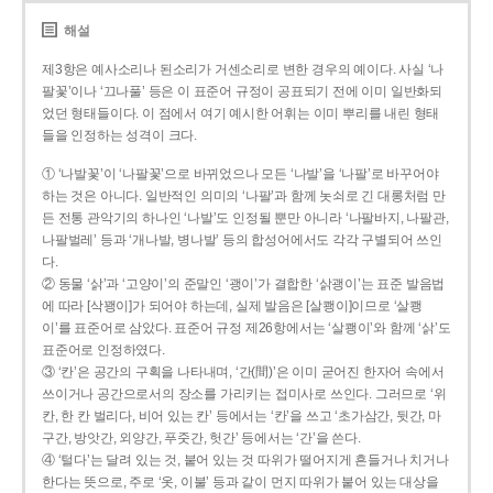
해설
제3항은 예사소리나 된소리가 거센소리로 변한 경우의 예이다. 사실 ‘나
팔꽃’이나 ‘끄나풀’ 등은 이 표준어 규정이 공표되기 전에 이미 일반화되
었던 형태들이다. 이 점에서 여기 예시한 어휘는 이미 뿌리를 내린 형태
들을 인정하는 성격이 크다.
① ‘나발꽃’이 ‘나팔꽃’으로 바뀌었으나 모든 ‘나발’을 ‘나팔’로 바꾸어야
하는 것은 아니다. 일반적인 의미의 ‘나팔’과 함께 놋쇠로 긴 대롱처럼 만
든 전통 관악기의 하나인 ‘나발’도 인정될 뿐만 아니라 ‘나팔바지, 나팔관,
나팔벌레’ 등과 ‘개나발, 병나발’ 등의 합성어에서도 각각 구별되어 쓰인
다.
② 동물 ‘삵’과 ‘고양이’의 준말인 ‘괭이’가 결합한 ‘삵괭이’는 표준 발음법
에 따라 [삭꽹이]가 되어야 하는데, 실제 발음은 [살쾡이]이므로 ‘살쾡
이’를 표준어로 삼았다. 표준어 규정 제26항에서는 ‘살쾡이’와 함께 ‘삵’도
표준어로 인정하였다.
③ ‘칸’은 공간의 구획을 나타내며, ‘간(間)’은 이미 굳어진 한자어 속에서
쓰이거나 공간으로서의 장소를 가리키는 접미사로 쓰인다. 그러므로 ‘위
칸, 한 칸 벌리다, 비어 있는 칸’ 등에서는 ‘칸’을 쓰고 ‘초가삼간, 뒷간, 마
구간, 방앗간, 외양간, 푸줏간, 헛간’ 등에서는 ‘간’을 쓴다.
④ ‘털다’는 달려 있는 것, 붙어 있는 것 따위가 떨어지게 흔들거나 치거나
한다는 뜻으로, 주로 ‘옷, 이불’ 등과 같이 먼지 따위가 붙어 있는 대상을