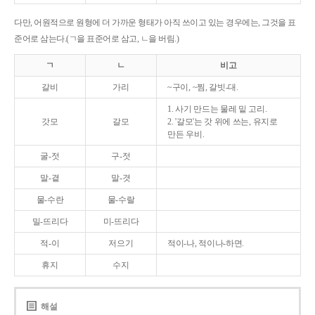
다만, 어원적으로 원형에 더 가까운 형태가 아직 쓰이고 있는 경우에는, 그것을 표
준어로 삼는다.(ㄱ을 표준어로 삼고, ㄴ을 버림.)
ㄱ
ㄴ
비고
갈비
가리
~구이, ~찜, 갈빗-대.
1. 사기 만드는 물레 밑 고리.
갓모
갈모
2. '갈모'는 갓 위에 쓰는, 유지로
만든 우비.
굴-젓
구-젓
말-곁
말-겻
물-수란
물-수랄
밀-뜨리다
미-뜨리다
적-이
저으기
적이-나, 적이나-하면.
휴지
수지
해설