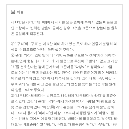
해설
제11항은 제8항~제10항에서 제시한 모음 변화에 속하지 않는 예들을 보
인 조항이다. 변화된 발음이 굳어진 경우 그것을 표준으로 삼는다는 원칙
은 동일하게 적용된다.
① ‘-구려’와 ‘-구료’는 미묘한 의미 차가 있는 듯도 하나 언중이 분명히 의
식할 수 없으므로 ‘-구려’ 쪽만 살린 것이다.
② 원래 ‘깍정이’였던 말이 ‘ㅣ’ 역행 동화를 겪으면 ‘깍젱이’가 되어야 하
는데, 언어 현실에서 ‘ㅐ’와 ‘ㅔ’가 발음으로 뚜렷이 구별되지 않고 표기상
‘ㅐ’를 선호한다는 점에 근거하여 표준어를 ‘깍쟁이’로 정하였다. 그럼으
로써 이는 ‘ㅣ’ 역행 동화와는 직접 관련이 없어진 표준어가 되어 제9항의
예외로 다루지 않고 여기에서 다루게 된 것이다. 그러나 밤나무, 떡갈나
무 따위의 열매를 싸고 있는 술잔 모양의 받침을 뜻하는 ‘깍정이’는 원래
의 말을 그대로 두었다.
③ ‘나무래다, 바래다’는 방언으로 해석하여 ‘나무라다, 바라다’를 표준어
로 삼았다. 그런데 근래 ‘바라다’에서 파생된 명사 ‘바람’을 ‘바램’으로 잘
못 쓰는 경향이 있다. ‘바람[風]’과의 혼동을 피하려는 심리 때문인 듯하
다. 그러나 동사가 ‘바라다’인 이상 그로부터 파생된 명사가 ‘바램’이 될
수는 없어 비고에서 이를 명기하였다. ‘바라다’의 활용형으로, ‘바랬다, 바
래요’는 비표준형이고 ‘바랐다, 바라요’가 표준형이 된다. ‘나무랐다, 나무