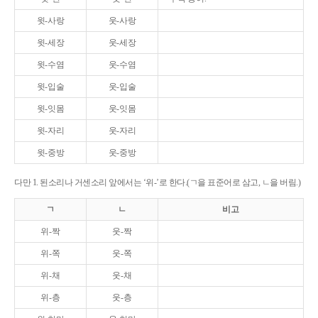
윗-사랑
웃-사랑
윗-세장
웃-세장
윗-수염
웃-수염
윗-입술
웃-입술
윗-잇몸
웃-잇몸
윗-자리
웃-자리
윗-중방
웃-중방
다만 1. 된소리나 거센소리 앞에서는 ‘위-’로 한다.(ㄱ을 표준어로 삼고, ㄴ을 버림.)
ㄱ
ㄴ
비고
위-짝
웃-짝
위-쪽
웃-쪽
위-채
웃-채
위-층
웃-층