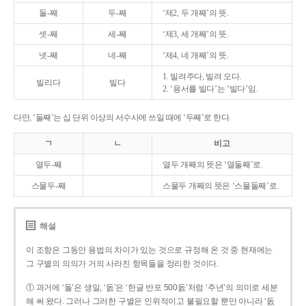
둘-째
두-째
‘제2, 두 개째’의 뜻.
셋-째
세-째
‘제3, 세 개째’의 뜻.
넷-째
네-째
‘제4, 네 개째’의 뜻.
1. 빌려주다, 빌려 오다.
빌리다
빌다
2. ‘용서를 빌다’는 ‘빌다’임.
다만, ‘둘째’는 십 단위 이상의 서수사에 쓰일 때에 ‘두째’로 한다.
ㄱ
ㄴ
비고
열두-째
열두 개째의 뜻은 ‘열둘째’로.
스물두-째
스물두 개째의 뜻은 ‘스물둘째’로.
해설
이 조항은 그동안 용법의 차이가 있는 것으로 규정해 온 것 중 현재에는
그 구별의 의의가 거의 사라진 항목들을 정리한 것이다.
① 과거에 ‘돌’은 생일, ‘돐’은 ‘한글 반포 500돐’처럼 ‘주년’의 의미로 세분
해 써 왔다. 그러나 그러한 구별은 인위적이고 불필요할 뿐만 아니라 ‘돐