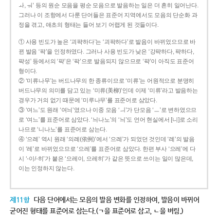
ㅘ, ㅝ’ 등의 원순 모음을 평순 모음으로 발음하는 일은 더 흔히 일어난다.
그러나 이 조항에서 다룬 단어들은 표준어 지역에서도 모음의 단순화 과
정을 겪고, 애초의 형태는 들어 보기 어렵게 된 것들이다.
① 사용 빈도가 높은 ‘괴퍅하다’는 ‘괴팍하다’로 발음이 바뀌었으므로 바
뀐 발음 ‘팍’을 인정하였다. 그러나 사용 빈도가 낮은 ‘강퍅하다, 퍅하다,
퍅성’ 등에서의 ‘퍅’은 ‘팍’으로 발음되지 않으므로 ‘퍅’이 아직도 표준어
형이다.
② ‘미류나무’는 버드나무의 한 종류이므로 ‘미류’는 어원적으로 분명히
버드나무의 의미를 담고 있는 ‘미류(美柳)’인데 이제 ‘미류’라고 발음하는
경우가 거의 없기 때문에 ‘미루나무’를 표준어로 삼았다.
③ ‘여느’도 원래 ‘여늬’였으나 이중 모음 ‘ㅢ’가 단모음 ‘ㅡ’로 변하였으므
로 ‘여느’를 표준어로 삼았다. ‘늬나노’의 ‘늬’도 언어 현실에서 [니]로 소리
나므로 ‘니나노’를 표준어로 삼는다.
④ ‘으례’ 역시 원래 ‘의례(依例)’에서 ‘으례’가 되었던 것인데 ‘례’의 발음
이 ‘레’로 바뀌었으므로 ‘으레’를 표준어로 삼았다. 한편 부사 ‘으레’에 다
시 ‘-이/-히’가 붙은 ‘으레이, 으레히’가 같은 뜻으로 쓰이는 일이 많은데,
이는 인정하지 않는다.
제11항
다음 단어에서는 모음의 발음 변화를 인정하여, 발음이 바뀌어
굳어진 형태를 표준어로 삼는다.(ㄱ을 표준어로 삼고, ㄴ을 버림.)