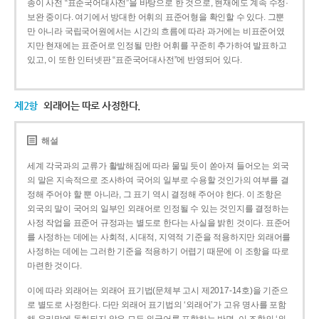
종이 사전 “표준국어대사전”을 바탕으로 한 것으로, 현재에도 계속 수정·
보완 중이다. 여기에서 방대한 어휘의 표준어형을 확인할 수 있다. 그뿐
만 아니라 국립국어원에서는 시간의 흐름에 따라 과거에는 비표준어였
지만 현재에는 표준어로 인정될 만한 어휘를 꾸준히 추가하여 발표하고
있고, 이 또한 인터넷판 “표준국어대사전”에 반영되어 있다.
제2항
외래어는 따로 사정한다.
해설
세계 각국과의 교류가 활발해짐에 따라 물밀 듯이 쏟아져 들어오는 외국
의 말은 지속적으로 조사하여 국어의 일부로 수용할 것인가의 여부를 결
정해 주어야 할 뿐 아니라, 그 표기 역시 결정해 주어야 한다. 이 조항은
외국의 말이 국어의 일부인 외래어로 인정될 수 있는 것인지를 결정하는
사정 작업을 표준어 규정과는 별도로 한다는 사실을 밝힌 것이다. 표준어
를 사정하는 데에는 사회적, 시대적, 지역적 기준을 적용하지만 외래어를
사정하는 데에는 그러한 기준을 적용하기 어렵기 때문에 이 조항을 따로
마련한 것이다.
이에 따라 외래어는 외래어 표기법(문체부 고시 제2017-14호)을 기준으
로 별도로 사정한다. 다만 외래어 표기법의 ‘외래어’가 고유 명사를 포함