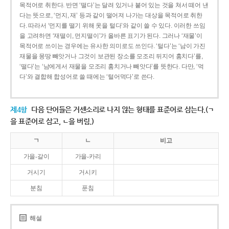
목적어로 취한다. 반면 ‘떨다’는 달려 있거나 붙어 있는 것을 쳐서 떼어 낸
다는 뜻으로, ‘먼지, 재’ 등과 같이 떨어져 나가는 대상을 목적어로 취한
다. 따라서 ‘먼지를 떨기 위해 옷을 털다’와 같이 쓸 수 있다. 이러한 쓰임
을 고려하면 ‘재떨이, 먼지떨이’가 올바른 표기가 된다. 그러나 ‘재물’이
목적어로 쓰이는 경우에는 유사한 의미로도 쓰인다. ‘털다’는 ‘남이 가진
재물을 몽땅 빼앗거나 그것이 보관된 장소를 모조리 뒤지어 훔치다’를,
‘떨다’는 ‘남에게서 재물을 모조리 훔치거나 빼앗다’를 뜻한다. 다만, ‘먹
다’와 결합해 합성어로 쓸 때에는 ‘털어먹다’로 쓴다.
제4항
다음 단어들은 거센소리로 나지 않는 형태를 표준어로 삼는다.(ㄱ
을 표준어로 삼고, ㄴ을 버림.)
ㄱ
ㄴ
비고
가을-갈이
가을-카리
거시기
거시키
분침
푼침
해설