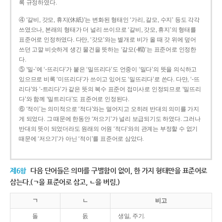
록 규정하였다.
④ ‘갈비, 갓모, 휴지(休紙)’는 변화된 형태인 ‘가리, 갈모, 수지’ 등도 각각
쓰였으나, 본래의 형태가 더 널리 쓰이므로 ‘갈비, 갓모, 휴지’의 형태를
표준어로 인정하였다. 다만, ‘갓모’와는 별개로 비가 올 때 갓 위에 덮어
쓰던 고깔 비슷하게 생긴 물건을 뜻하는 ‘갈모(-帽)’는 표준어로 인정한
다.
⑤ ‘밀-’에 ‘-뜨리다’가 붙은 ‘밀뜨리다’도 언중이 ‘밀다’의 뜻을 의식하고
있으므로 비록 ‘미뜨리다’가 쓰이고 있어도 ‘밀뜨리다’로 쓴다. 다만, ‘-뜨
리다’와 ‘-트리다’가 같은 뜻의 복수 표준어 접미사로 인정되므로 ‘밀뜨리
다’와 함께 ‘밀트리다’도 표준어로 인정된다.
⑥ ‘적이’는 의미적으로 ‘적다’와는 멀어지고 오히려 반대의 의미를 가지
게 되었다. 그 때문에 한동안 ‘저으기’가 널리 보급되기도 하였다. 그러나
반대의 뜻이 되었더라도 원래의 어원 ‘적다’와의 관계는 부정할 수 없기
때문에 ‘저으기’가 아닌 ‘적이’를 표준어로 삼았다.
제6항
다음 단어들은 의미를 구별함이 없이, 한 가지 형태만을 표준어로
삼는다.(ㄱ을 표준어로 삼고, ㄴ을 버림.)
ㄱ
ㄴ
비고
돌
돐
생일, 주기.