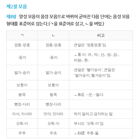
제2절 모음
제8항
양성 모음이 음성 모음으로 바뀌어 굳어진 다음 단어는 음성 모음
형태를 표준어로 삼는다.(ㄱ을 표준어로 삼고, ㄴ을 버림.)
ㄱ
ㄴ
비고
깡충-깡충
깡총-깡총
큰말은 ‘껑충껑충’임.
←童-이. 귀-, 막-, 선-, 쌍-, 검-,
-둥이
-동이
바람-, 흰-.
센말은 ‘빨가숭이’, 큰말은
발가-숭이
발가-송이
‘벌거숭이, 뻘거숭이’임.
보퉁이
보통이
봉죽
봉족
←奉足. ~꾼, ~들다.
뻗정-다리
뻗장-다리
아서, 아서라
앗아, 앗아라
하지 말라고 금지하는 말.
오뚝-이
오똑-이
부사도 ‘오뚝-이’임.
주추
주초
←柱礎. 주춧-돌.