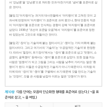
서 ‘강남콩’을 ‘강낭콩’으로 처리한 것과 마찬가지로 ‘냄비’를 표준어로 삼
은 것이다.
[붙임 1] ‘아지랑이’는 과거의 대사전들에서 ‘아지랭이’로 고쳐진 것이 교
과서에 반영되어 ‘아지랭이’가 표준어로 쓰여 왔으나, 현대 언중의 직관
이 ‘아지랑이’를 표준으로 인식하는 경향이 강해 ‘아지랑이’를 표준어로
삼았다. 1936년 “조선어 표준말 모음”에서 ‘아지랑이’를 표준어로 정한
바 있었는데 그것으로 되돌아간 것이다.
[붙임 2] ‘-장이’는 기술자에 붙는 접미사이고 ‘-쟁이’는 기타 어휘에 붙는
접미사이다. 그리고 여기서의 ‘기술자’는 ‘수공업적인 기술자’로 한정한
다. 따라서 ‘칠장이, 유기장이’에서는 ‘-장이’를 표준으로 삼고 ‘멋쟁이, 소
금쟁이, 골목쟁이’ 등에서는 ‘-쟁이’를 표준으로 삼았다. 또한 점을 치는
사람은 ‘점쟁이’가 되고 그림을 그리는 사람을 낮추어 가리키는 말은 ‘환
쟁이’가 된다. 이들은 수공업적인 기술자가 아니기 때문이다. 이처럼 의
미에 따라 ‘-장이’와 ‘-쟁이’를 구별해서 쓰기 때문에 갓을 만드는 기술자
는 ‘갓장이’, 갓을 쓴 사람을 낮잡아 이르는 말은 ‘갓쟁이’가 된다.
제10항
다음 단어는 모음이 단순화한 형태를 표준어로 삼는다.(ㄱ을 표
준어로 삼고, ㄴ을 버림.)
ㄱ
ㄴ
비고