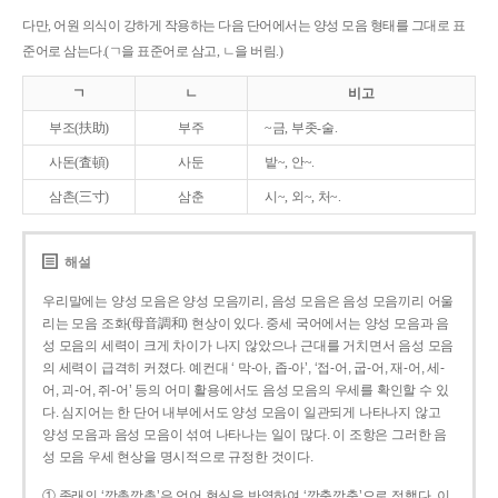
다만, 어원 의식이 강하게 작용하는 다음 단어에서는 양성 모음 형태를 그대로 표
준어로 삼는다.(ㄱ을 표준어로 삼고, ㄴ을 버림.)
ㄱ
ㄴ
비고
부조(扶助)
부주
~금, 부좃-술.
사돈(査頓)
사둔
밭~, 안~.
삼촌(三寸)
삼춘
시~, 외~, 처~.
해설
우리말에는 양성 모음은 양성 모음끼리, 음성 모음은 음성 모음끼리 어울
리는 모음 조화(母音調和) 현상이 있다. 중세 국어에서는 양성 모음과 음
성 모음의 세력이 크게 차이가 나지 않았으나 근대를 거치면서 음성 모음
의 세력이 급격히 커졌다. 예컨대 ‘ 막-아, 좁-아’, ‘접-어, 굽-어, 재-어, 세-
어, 괴-어, 쥐-어’ 등의 어미 활용에서도 음성 모음의 우세를 확인할 수 있
다. 심지어는 한 단어 내부에서도 양성 모음이 일관되게 나타나지 않고
양성 모음과 음성 모음이 섞여 나타나는 일이 많다. 이 조항은 그러한 음
성 모음 우세 현상을 명시적으로 규정한 것이다.
① 종래의 ‘깡총깡총’은 언어 현실을 반영하여 ‘깡충깡충’으로 정했다. 이