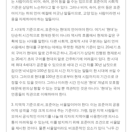
는 사람이라도 비어, 속어, 은어 등을 쓸 수는 있으므로 표준어의 사회적
기준은 상당히 느슨하다고 할 수 있다. 그러나 비어, 속어, 은어 등은 표준
어이기는 하되 언어 예절에 어긋난 말들이므로, 교양 있는 사람이라면 사
용을 자제하여야 하는 말들이다.
2. 시대적 기준으로서, 표준어는 현대의 언어여야 한다. 여기서 ‘현대’는
단순히 시간적으로 현재란 뜻이 아니라 역사적 흐름에서 현재와 같은 구
획에 있는 시대를 말한다. 다른 사회적, 경제적 시대 구분과는 달리 언어
사용에서 현대를 구분하는 데에는 뚜렷한 객관적 기준이 없다. 20세기 초
의 구어가 현대의 말로 간주되곤 하나, 21세기가 상당히 진행된 현재로서
는 20세기 초의 구어를 현대의 말로 간주하기에 어려움이 있다. 한 시대
에 최대 4세대가 공존할 수 있으므로 세대 간 시간 차를 30년 남짓으로
잡으면 넉넉잡아 100년 정도의 시간 차가 있는 말들이 한 시대에 쓰일 수
있다. 그러므로 현대를 100년 전으로부터 현재 시점까지의 기간으로 규
정할 수도 있을 것이다. 그러나 이러한 시간 인식은 ‘현대’ 개념의 모호함
때문에 편의상 행할 수 있는 것일 뿐 객관적인 것은 아니다. ‘현대’는 국어
언중들의 직관으로 이해하여야 한다.
3. 지역적 기준으로서, 표준어는 서울말이어야 한다. 이는 표준어의 공용
어적 성격을 가장 크게 드러내 주는 기준이다. 가령, 많은 지역 사람들이
모여서 공식적인 이야기를 나눌 때 각자의 지역어를 사용한다면 의사소
통이 어려워질 수 있는데, 이를 방지하기 위해 표준어의 조건으로 서울말
을 제시한 것이다. 물론 서울말이라도 비표준적인 요소가 있다. “나두 간