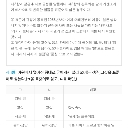
제3항과 같은 취지로 규정한 말들이나, 제3항의 경우와는 달리 거센소리
가 예사소리로 변화한 말들을 표준어로 삼은 경우이다.
① 표준어 규정이 공표된 1988년보다 이미 오래전부터 이름이 얼른 생각
나지 않거나 바로 말하기 곤란한 사람 또는 사물을 가리키는 대명사로
‘거시키’보다는 ‘거시기’가 더 널리 쓰였고 이 조항에서 이를 다시 확인한
것이다.
② ‘푼’은 한자 ‘分’의 고어 발음의 잔재이다. 현대 국어의 ‘할, 푼, 리’나 ‘땡
전 한 푼’ 등에 ‘푼’이 남아 있으나 한자어로 읽을 때에는 ‘분’으로 발음한
다. 따라서 시계의 ‘분침’은 ‘푼침’으로 쓰지 않는다.
제5항
어원에서 멀어진 형태로 굳어져서 널리 쓰이는 것은, 그것을 표준
어로 삼는다.(ㄱ을 표준어로 삼고, ㄴ을 버림.)
ㄱ
ㄴ
비고
강낭-콩
강남-콩
고삿
고샅
겉~, 속~.
사글-세
삭월-세
‘월세’는 표준어임.
울력-성당
위력-성당
떼를 지어서 으르고 협박하는 일.