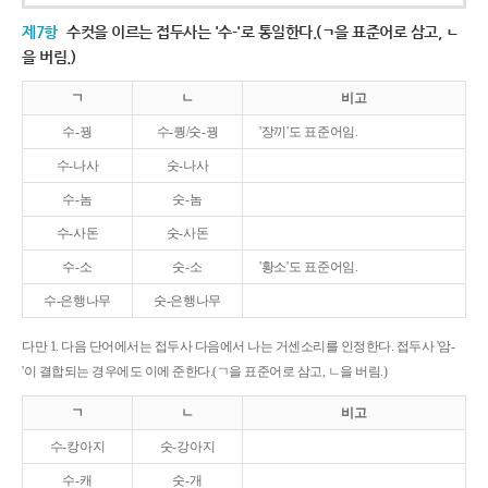
제7항
수컷을 이르는 접두사는 '수-'로 통일한다.(ㄱ을 표준어로 삼고, ㄴ
을 버림.)
ㄱ
ㄴ
비고
수-꿩
수-퀑/숫-꿩
'장끼'도 표준어임.
수-나사
숫-나사
수-놈
숫-놈
수-사돈
숫-사돈
수-소
숫-소
'황소'도 표준어임.
수-은행나무
숫-은행나무
다만 1. 다음 단어에서는 접두사 다음에서 나는 거센소리를 인정한다. 접두사 '암-
'이 결합되는 경우에도 이에 준한다.(ㄱ을 표준어로 삼고, ㄴ을 버림.)
ㄱ
ㄴ
비고
수-캉아지
숫-강아지
수-캐
숫-개