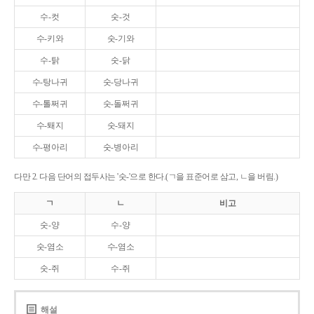
수-컷
숫-것
수-키와
숫-기와
수-탉
숫-닭
수-탕나귀
숫-당나귀
수-톨쩌귀
숫-돌쩌귀
수-퇘지
숫-돼지
수-평아리
숫-병아리
다만 2. 다음 단어의 접두사는 '숫-'으로 한다.(ㄱ을 표준어로 삼고, ㄴ을 버림.)
ㄱ
ㄴ
비고
숫-양
수-양
숫-염소
수-염소
숫-쥐
수-쥐
해설