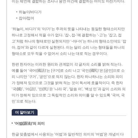
이는 체언에 결합하는 조사나 용언 어간에 결합하는 어미도 마찬가지다.
하늘이/바다가
잡아/접어
‘하늘이, 바다가’의 ‘이/가’는 주격의 뜻을 나타내는 동일한 형태소이지만
하나로 고정해서 적을 수가 없다. ‘잡-, 접-’에 결합하는 ‘-고’는 ‘잡고, 접
고’처럼 하나의 형태로만 실현되지만 ‘-아/-어’는 하나의 형태소인데도 ‘잡
아, 접어’와 같이 다르게 실현된다. 이는 달리 소리 나는 형태들을 하나의
형태소로 모두 적을 수 없어서 소리 나는 대로 적는 경우이다.
한편 한자어는 이러한 원리와 관계없이 각 글자의 소리를 밝혀 적는다.
예를 들어 ‘국어(國語)’는 [구거]로 소리 나고 ‘국민(國民)’은 [궁민]으로 소
리 나지만 ‘구거’, ‘궁민’으로 적지 않는다. 한자 하나하나는 소리와 의미
가 정해져 있으므로 그것을 밝혀 적는 것이 독서에 효율적이다. 즉 한자
‘국(國)’, ‘어(語)’, ‘민(民)’은 ‘나라 국’, ‘말씀 어’, ‘백성 민’과 같이 소리와 의
미가 정해져 있으므로 그 독립적인 소리와 의미를 알 수 있도록 ‘국어, 국
민’으로 적는다.
더 알아보기
‘어법(語法)’의 의미
한글 맞춤법에서 사용되는 ‘어법’과 일반적인 의미의 ‘어법’은 개념이 다