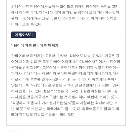
외래어는 다른 언어에서 들어온 말이므로 원어의 언어적인 특징을 고려
해서 적어야 한다. 따라서 ‘외래어 표기법’을 정하여 그에 따라 적는 것이
원칙이다. 외래어는 고유어, 한자어와 함께 국어의 어휘 체계에 정착한
어휘라고 할 수 있다.
더 알아보기
원어에 따른 한국어 어휘 체계
한국어의 어휘 체계는 고유어, 한자어, 외래어로 나눌 수 있다. 이들은 원
어에 차이가 있을 뿐 모두 한국어 어휘에 속한다. 국어사전에서는 단어의
원어를 밝히고 있다. 고유어에는 원어가 제시되어 있지 않고 한자어에는
한자가, 외래어에는 각 단어의 원어명과 로마자 표기가 제시되어 있어서
이로써 어휘 부류를 알 수가 있다. 외래어는 국어의 어휘 체계에 속하지
않는 외국어와 개념적으로 구별된다. 하지만 실생활에서 그 구별이 명확
하지 않을 때가 있다. 현실적으로는 국어사전에 실린 어휘는 외래어, 실
리지 않은 것은 외국어로 구별하는 것이 편리하다. 예컨대 ‘보이(boy)’가
‘식당이나 호텔 따위에서 접대하는 남자’를 의미할 때는 외래어지만 ‘소
년’의 뜻으로 쓰일 때는 외국어라고 할 수 있다. 외국어를 표기할 때도 외
래어 표기법의 원칙을 준용하는 일이 많다.