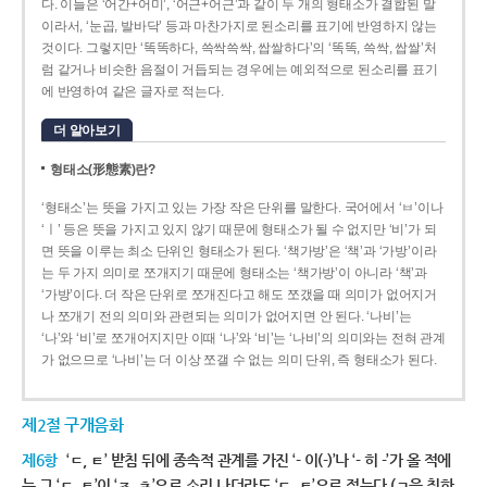
다. 이들은 ‘어간+어미’, ‘어근+어근’과 같이 두 개의 형태소가 결합된 말
이라서, ‘눈곱, 발바닥’ 등과 마찬가지로 된소리를 표기에 반영하지 않는
것이다. 그렇지만 ‘똑똑하다, 쓱싹쓱싹, 쌉쌀하다’의 ‘똑똑, 쓱싹, 쌉쌀’처
럼 같거나 비슷한 음절이 거듭되는 경우에는 예외적으로 된소리를 표기
에 반영하여 같은 글자로 적는다.
더 알아보기
형태소(形態素)란?
‘형태소’는 뜻을 가지고 있는 가장 작은 단위를 말한다. 국어에서 ‘ㅂ’이나
‘ㅣ’ 등은 뜻을 가지고 있지 않기 때문에 형태소가 될 수 없지만 ‘비’가 되
면 뜻을 이루는 최소 단위인 형태소가 된다. ‘책가방’은 ‘책’과 ‘가방’이라
는 두 가지 의미로 쪼개지기 때문에 형태소는 ‘책가방’이 아니라 ‘책’과
‘가방’이다. 더 작은 단위로 쪼개진다고 해도 쪼갰을 때 의미가 없어지거
나 쪼개기 전의 의미와 관련되는 의미가 없어지면 안 된다. ‘나비’는
‘나’와 ‘비’로 쪼개어지지만 이때 ‘나’와 ‘비’는 ‘나비’의 의미와는 전혀 관계
가 없으므로 ‘나비’는 더 이상 쪼갤 수 없는 의미 단위, 즉 형태소가 된다.
제2절 구개음화
제6항
‘ㄷ, ㅌ’ 받침 뒤에 종속적 관계를 가진 ‘- 이(-)’나 ‘- 히 -’가 올 적에
는 그 ‘ㄷ, ㅌ’이 ‘ㅈ, ㅊ’으로 소리 나더라도 ‘ㄷ, ㅌ’으로 적는다.(ㄱ을 취하