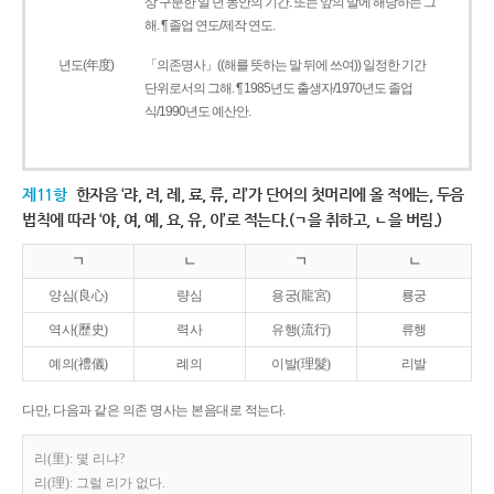
상 구분한 일 년 동안의 기간. 또는 앞의 말에 해당하는 그
해. ¶ 졸업 연도/제작 연도.
년도(年度)
「의존명사」((해를 뜻하는 말 뒤에 쓰여)) 일정한 기간
단위로서의 그해. ¶ 1985년도 출생자/1970년도 졸업
식/1990년도 예산안.
제11항
한자음 ‘랴, 려, 례, 료, 류, 리’가 단어의 첫머리에 올 적에는, 두음
법칙에 따라 ‘야, 여, 예, 요, 유, 이’로 적는다.(ㄱ을 취하고, ㄴ을 버림.)
ㄱ
ㄴ
ㄱ
ㄴ
양심(良心)
량심
용궁(龍宮)
룡궁
역사(歷史)
력사
유행(流行)
류행
예의(禮儀)
례의
이발(理髮)
리발
다만, 다음과 같은 의존 명사는 본음대로 적는다.
리(里): 몇 리냐?
리(理): 그럴 리가 없다.