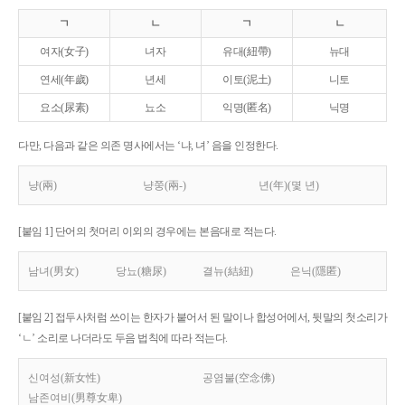
ㄱ
ㄴ
ㄱ
ㄴ
여자(女子)
녀자
유대(紐帶)
뉴대
연세(年歲)
년세
이토(泥土)
니토
요소(尿素)
뇨소
익명(匿名)
닉명
다만, 다음과 같은 의존 명사에서는 ‘냐, 녀’ 음을 인정한다.
냥(兩)
냥쭝(兩-)
년(年)(몇 년)
[붙임 1] 단어의 첫머리 이외의 경우에는 본음대로 적는다.
남녀(男女)
당뇨(糖尿)
결뉴(結紐)
은닉(隱匿)
[붙임 2] 접두사처럼 쓰이는 한자가 붙어서 된 말이나 합성어에서, 뒷말의 첫소리가
‘ㄴ’ 소리로 나더라도 두음 법칙에 따라 적는다.
신여성(新女性)
공염불(空念佛)
남존여비(男尊女卑)