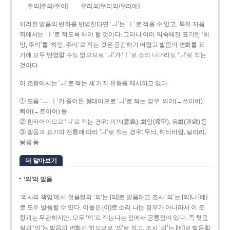
주의[주의/주이]
우리의[우리의/우리에]
이러한 발음의 변화를 반영한다면 ‘ㅢ’는 ‘ㅣ’로 적을 수 있고, 특히 자음
뒤에서는 ‘ㅣ’로 적도록 해야 할 것이다. 그러나 이미 익숙해진 표기인 ‘희
망, 주의’를 ‘히망, 주이’로 적는 것은 공감하기 어렵고 발음의 변화를 표
기에 모두 반영할 수도 없으므로 ‘ㅢ’가 ‘ㅣ’로 소리 나더라도 ‘ㅢ’로 적는
것이다.
이 조항에서는 ‘ㅢ’로 적는 세 가지 유형을 제시하고 있다.
① 모음 ‘ㅡ, ㅣ’가 줄어든 형태이므로 ‘ㅢ’로 적는 경우: 씌어(←쓰이어),
틔어(←트이어) 등
② 한자어이므로 ‘ㅢ’로 적는 경우: 의의(意義), 희망(希望), 유희(遊戱) 등
③ 발음과 표기의 전통에 따라 ‘ㅢ’로 적는 경우: 무늬, 하늬바람, 늴리리,
닁큼 등
더 알아보기
‘의’의 발음
‘의사의 책임’에서 첫음절의 ‘의’는 [의]로 발음하고 조사 ‘의’는 [의]나 [에]
로 모두 발음할 수 있다. 이들은 [이]로 소리 나는 경우가 아니라서 이 조
항과는 무관하지만, 모두 ‘의’로 적는다는 점에서 공통점이 있다. 즉 첫음
절의 ‘의’는 발음의 변화가 없으므로 ‘의’로 적고, 조사 ‘의’는 [에]로 발음할