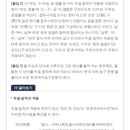
[붙임 2]
‘신-여성, 구-여성, 공-염불’은 이미 두음 법칙이 적용된 자립적인
명사 ‘여성, 염불’에 ‘신-, 구-, 공-’이 결합한 구조이므로 ‘신여성, 구여성,
공염불’로 적는다. ‘접두사처럼 쓰이는 한자’라고 한 것은 ‘신(新), 구
(舊)’와 같은 한자를 접두사로만 단정하기 어렵다는 점을 밝힌 것이다. 실
제로 ‘구(舊)’는 ‘구 시민 회관’과 같은 구성에서는 관형사로도 쓰인다. ‘남
존­-여비, 남부-­여대’ 등은 엄밀히 말하면 합성어는 아니지만, ‘남존’, ‘여
비’, ‘남부’, ‘여대’ 등이 마치 단어와 같이 인식되어 두음 법칙이 적용된 형
태로 굳어져 쓰이고 있는 것이다. 한편 ‘신년도, 구년도’ 등은 발음이 [신
년도], [구ː년도]이며 ‘신년­-도, 구년-­도’로 분석되는 구조이므로 이 규정이
적용되지 않는다.
[붙임 3]
둘 이상의 단어로 이루어진 고유 명사를 붙여 쓰는 경우에도, 결
합된 각 단어를 두음 법칙에 따라 적는다. 따라서 ‘한국 여자 농구 연맹’을
붙여서 쓰면 ‘한국여자농구연맹’이 된다.
더 알아보기
두음 법칙의 적용
두음 법칙의 적용에 차이가 있는 ‘연도’와 ‘년도’는 “표준국어대사전”에서
이러한 차이점을 확인할 수 있다.
연도(年度)
「명사」 사무나 회계 결산 따위의 처리를 위하여 편의