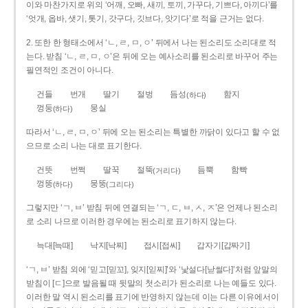
이와 마찬가지로 위의 ‘어깨, 오빠, 새끼, 토끼, 가꾸다, 기쁘다, 아끼다’를
‘엇개, 옵바, 샛기, 톳기, 갓구다, 깃브다, 앗기다’로 적을 근거는 없다.
2. 또한 한 형태소에서 ‘ㄴ, ㄹ, ㅁ, ㅇ’ 뒤에서 나는 된소리도 소리대로 적
는다. 받침 ‘ㄴ, ㄹ, ㅁ, ㅇ’은 뒤에 오는 예사소리를 된소리로 바꾸어 주는
필연적인 조건이 아니다.
건들
번개
딸기
절벙
듬성
함지
(하다)
껑둥
뭉실
(하다)
따라서 ‘ㄴ, ㄹ, ㅁ, ㅇ’ 뒤에 오는 된소리는 특별한 까닭이 있다고 할 수 없
으므로 소리 나는 대로 표기한다.
건뜻
번쩍
딸꾹
절뚝
듬뿍
함빡
(거리다)
껑뚱
뭉뚱
(하다)
(그리다)
그렇지만 ‘ㄱ, ㅂ’ 받침 뒤에 연결되는 ‘ㄱ, ㄷ, ㅂ, ㅅ, ㅈ’은 언제나 된소리
로 소리 나므로 이러한 경우에는 된소리로 표기하지 않는다.
늑대[늑때]
낙지[낙찌]
접시[접씨]
갑자기[갑짜기]
‘ㄱ, ㅂ’ 받침 외에 ‘믿고[믿꼬], 잊지[읻찌]’와 ‘낯설다[낟썰다]’처럼 앞말의
받침이 [ㄷ]으로 발음될 때 뒷말의 첫소리가 된소리로 나는 예들도 있다.
이러한 말 역시 된소리를 표기에 반영하지 않는데 이는 다른 이유에서이