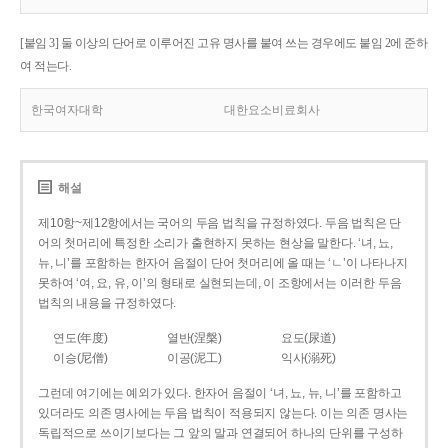
[붙임 3] 둘 이상의 단어로 이루어진 고유 명사를 붙여 쓰는 경우에도 붙임 2에 준하
여 적는다.
한국여자대학
대한요소비료회사
해설
제10항~제12항에서는 국어의 두음 법칙을 규정하였다. 두음 법칙은 단
어의 첫머리에 특정한 소리가 출현하지 못하는 현상을 말한다. ‘녀, 뇨,
뉴, 니’를 포함하는 한자어 음절이 단어 첫머리에 올 때는 ‘ㄴ’이 나타나지
못하여 ‘여, 요, 유, 이’의 형태로 실현되는데, 이 조항에서는 이러한 두음
법칙의 내용을 규정하였다.
연도(年度)
열반(涅槃)
요도(尿道)
이승(尼僧)
이공(泥工)
익사(溺死)
그런데 여기에는 예외가 있다. 한자어 음절이 ‘녀, 뇨, 뉴, 니’를 포함하고
있더라도 의존 명사에는 두음 법칙이 적용되지 않는다. 이는 의존 명사는
독립적으로 쓰이기보다는 그 앞의 말과 연결되어 하나의 단위를 구성하