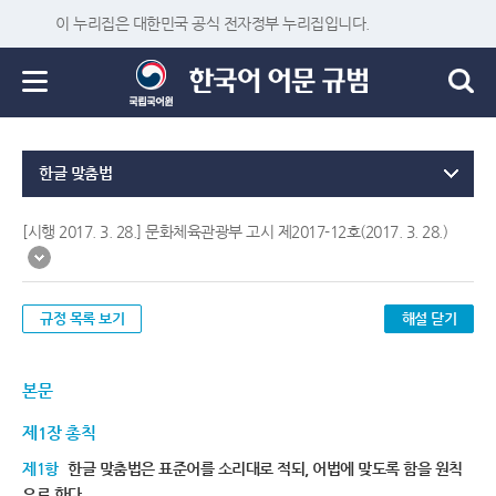
이 누리집은 대한민국 공식 전자정부 누리집입니다.
한글 맞춤법
[시행 2017. 3. 28.] 문화체육관광부 고시 제2017-12호(2017. 3. 28.)
규정 목록 보기
해설 닫기
본문
제1장 총칙
제1항
한글 맞춤법은 표준어를 소리대로 적되, 어법에 맞도록 함을 원칙
으로 한다.