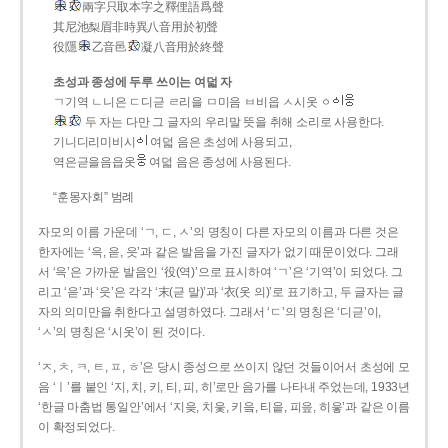
兩字只取本字之釋俚語爲聲
其尼池梨眉非時異八音用於初聲
役隱
乙音邑
凝八音用於終聲
초성과 종성에 두루 쓰이는 여덟 자
ㄱ기역 ㄴ니은 ㄷ디귿 ㄹ리을 ㅁ미음 ㅂ비읍 ㅅ시옷 ㆁ
두 자는 다만 그 글자의 우리말 뜻을 취해 소리로 사용한다.
기니디리미비시
여덟 음은 초성에 사용되고,
역은귿을음읍옷
여덟 음은 종성에 사용된다.
“훈몽자회” 범례
자모의 이름 가운데 ‘ㄱ, ㄷ, ㅅ’의 명칭이 다른 자모의 이름과 다른 것은
한자에는 ‘윽, 읃, 읏’과 같은 발음을 가진 글자가 없기 때문이었다. 그래
서 ‘윽’은 가까운 발음인 ‘役(역)’으로 표시하여 ‘ㄱ’은 ‘기역’이 되었다. 그
리고 ‘읃’과 ‘읏’은 각각 ‘末(귿 말)’과 ‘衣(옷 의)’로 표기하고, 두 글자는 글
자의 의미만을 취한다고 설명하였다. 그래서 ‘ㄷ’의 명칭은 ‘디귿’이,
‘ㅅ’의 명칭은 ‘시옷’이 된 것이다.
‘ㅈ, ㅊ, ㅋ, ㅌ, ㅍ, ㅎ’은 당시 종성으로 쓰이지 않던 것들이어서 초성에 모
음 ‘ㅣ’를 붙인 ‘지, 치, 키, 티, 피, 히’로만 음가를 나타내 주었는데, 1933년
‘한글 마춤법 통일안’에서 ‘지읒, 치읓, 키읔, 티읕, 피읖, 히읗’과 같은 이름
이 확정되었다.