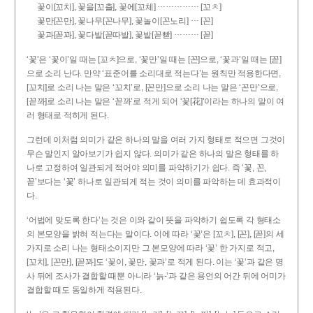
……………
꽃이[꼬치], 꽃을[꼬츨], 꽃에[꼬체]
[꼬ㅊ]
…
꽃만[꼰만], 꽃나무[꼰나무], 꽃놀이[꼰노리]
[꼰]
………
꽃과[꼳꽈], 꽃다발[꼳따발], 꽃밭[꼳빧]
[꼳]
‘꽃’은 ‘꽃이’일 때는 [꼬ㅊ]으로, ‘꽃만’일 때는 [꼰]으로, ‘꽃과’일 때는 [꼳]
으로 소리 난다. 만약 ‘표준어를 소리대로 적는다’는 원칙만 적용한다면,
[꼬치]로 소리 나는 말은 ‘꼬치’로, [꼰만]으로 소리 나는 말은 ‘꼰만’으로,
[꼳꽈]로 소리 나는 말은 ‘꼳꽈’로 적게 되어 ‘꽃[花]’이라는 하나의 말이 여
러 형태로 적히게 된다.
그런데 이처럼 의미가 같은 하나의 말을 여러 가지 형태로 적으면 그것이
무슨 말인지 알아보기가 쉽지 않다. 의미가 같은 하나의 말은 형태를 하
나로 고정하여 일관되게 적어야 의미를 파악하기가 쉽다. 즉 ‘꽃, 꼰,
꼳’보다는 ‘꽃’ 하나로 일관되게 적는 것이 의미를 파악하는 데 효과적이
다.
‘어법에 맞도록 한다’는 것은 이와 같이 뜻을 파악하기 쉽도록 각 형태소
의 본모양을 밝혀 적는다는 말이다. 이에 따라 ‘꽃’은 [꼬ㅊ], [꼰], [꼳]의 세
가지로 소리 나는 형태소이지만 그 본모양에 따라 ‘꽃’ 한 가지로 적고,
[꼬치], [꼰만], [꼳꽈]도 ‘꽃이, 꽃만, 꽃과’로 적게 된다. 이는 ‘꽃’과 같은 명
사 뒤에 조사가 결합할 때뿐 아니라 ‘늙-’과 같은 용언의 어간 뒤에 어미가
결합할 때도 동일하게 적용된다.