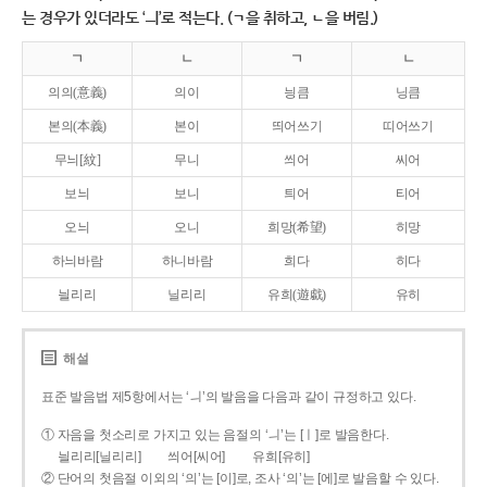
는 경우가 있더라도 ‘ㅢ’로 적는다. (ㄱ을 취하고, ㄴ을 버림.)
ㄱ
ㄴ
ㄱ
ㄴ
의의(意義)
의이
닁큼
닝큼
본의(本義)
본이
띄어쓰기
띠어쓰기
무늬[紋]
무니
씌어
씨어
보늬
보니
틔어
티어
오늬
오니
희망(希望)
히망
하늬바람
하니바람
희다
히다
늴리리
닐리리
유희(遊戱)
유히
해설
표준 발음법 제5항에서는 ‘ㅢ’의 발음을 다음과 같이 규정하고 있다.
① 자음을 첫소리로 가지고 있는 음절의 ‘ㅢ’는 [ㅣ]로 발음한다.
늴리리[닐리리]
씌어[씨어]
유희[유히]
② 단어의 첫음절 이외의 ‘의’는 [이]로, 조사 ‘의’는 [에]로 발음할 수 있다.