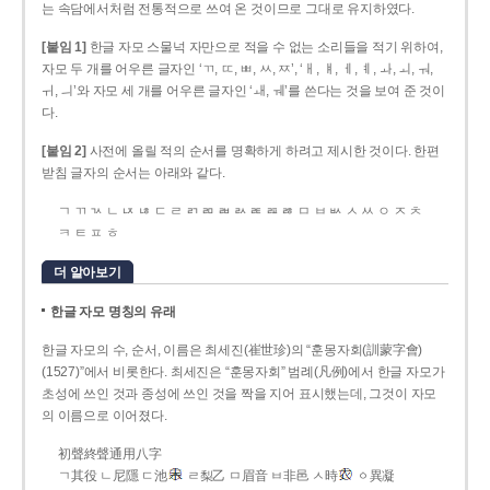
는 속담에서처럼 전통적으로 쓰여 온 것이므로 그대로 유지하였다.
[붙임 1]
한글 자모 스물넉 자만으로 적을 수 없는 소리들을 적기 위하여,
자모 두 개를 어우른 글자인 ‘ㄲ, ㄸ, ㅃ, ㅆ, ㅉ’, ‘ㅐ, ㅒ, ㅔ, ㅖ, ㅘ, ㅚ, ㅝ,
ㅟ, ㅢ’와 자모 세 개를 어우른 글자인 ‘ㅙ, ㅞ’를 쓴다는 것을 보여 준 것이
다.
[붙임 2]
사전에 올릴 적의 순서를 명확하게 하려고 제시한 것이다. 한편
받침 글자의 순서는 아래와 같다.
ㄱ ㄲ ㄳ ㄴ ㄵ ㄶ ㄷ ㄹ ㄺ ㄻ ㄼ ㄽ ㄾ ㄿ ㅀ ㅁ ㅂ ㅄ ㅅ ㅆ ㅇ ㅈ ㅊ
ㅋ ㅌ ㅍ ㅎ
더 알아보기
한글 자모 명칭의 유래
한글 자모의 수, 순서, 이름은 최세진(崔世珍)의 “훈몽자회(訓蒙字會)
(1527)”에서 비롯한다. 최세진은 “훈몽자회” 범례(凡例)에서 한글 자모가
초성에 쓰인 것과 종성에 쓰인 것을 짝을 지어 표시했는데, 그것이 자모
의 이름으로 이어졌다.
初聲終聲通用八字
ㄱ其役 ㄴ尼隱 ㄷ池
ㄹ梨乙 ㅁ眉音 ㅂ非邑 ㅅ時
ㆁ異凝