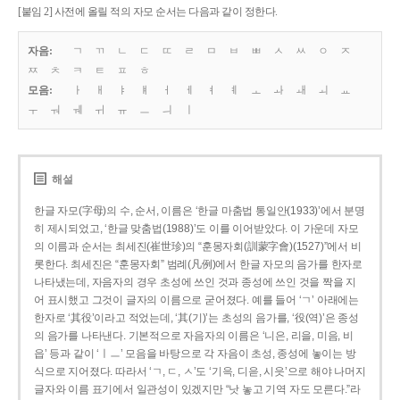
[붙임 2] 사전에 올릴 적의 자모 순서는 다음과 같이 정한다.
자음:
ㄱ
ㄲ
ㄴ
ㄷ
ㄸ
ㄹ
ㅁ
ㅂ
ㅃ
ㅅ
ㅆ
ㅇ
ㅈ
ㅉ
ㅊ
ㅋ
ㅌ
ㅍ
ㅎ
모음:
ㅏ
ㅐ
ㅑ
ㅒ
ㅓ
ㅔ
ㅕ
ㅖ
ㅗ
ㅘ
ㅙ
ㅚ
ㅛ
ㅜ
ㅝ
ㅞ
ㅟ
ㅠ
ㅡ
ㅢ
ㅣ
해설
한글 자모(字母)의 수, 순서, 이름은 ‘한글 마춤법 통일안(1933)’에서 분명
히 제시되었고, ‘한글 맞춤법(1988)’도 이를 이어받았다. 이 가운데 자모
의 이름과 순서는 최세진(崔世珍)의 “훈몽자회(訓蒙字會)(1527)”에서 비
롯한다. 최세진은 “훈몽자회” 범례(凡例)에서 한글 자모의 음가를 한자로
나타냈는데, 자음자의 경우 초성에 쓰인 것과 종성에 쓰인 것을 짝을 지
어 표시했고 그것이 글자의 이름으로 굳어졌다. 예를 들어 ‘ㄱ’ 아래에는
한자로 ‘其役’이라고 적었는데, ‘其(기)’는 초성의 음가를, ‘役(역)’은 종성
의 음가를 나타낸다. 기본적으로 자음자의 이름은 ‘니은, 리을, 미음, 비
읍’ 등과 같이 ‘ㅣㅡ’ 모음을 바탕으로 각 자음이 초성, 종성에 놓이는 방
식으로 지어졌다. 따라서 ‘ㄱ, ㄷ, ㅅ’도 ‘기윽, 디읃, 시읏’으로 해야 나머지
글자와 이름 표기에서 일관성이 있겠지만 “낫 놓고 기역 자도 모른다.”라