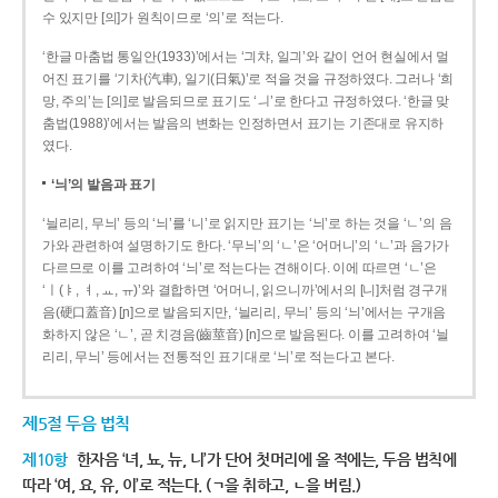
수 있지만 [의]가 원칙이므로 ‘의’로 적는다.
‘한글 마춤법 통일안(1933)’에서는 ‘긔챠, 일긔’와 같이 언어 현실에서 멀
어진 표기를 ‘기차(汽車), 일기(日氣)’로 적을 것을 규정하였다. 그러나 ‘희
망, 주의’는 [의]로 발음되므로 표기도 ‘ㅢ’로 한다고 규정하였다. ‘한글 맞
춤법(1988)’에서는 발음의 변화는 인정하면서 표기는 기존대로 유지하
였다.
‘늬’의 발음과 표기
‘늴리리, 무늬’ 등의 ‘늬’를 ‘니’로 읽지만 표기는 ‘늬’로 하는 것을 ‘ㄴ’의 음
가와 관련하여 설명하기도 한다. ‘무늬’의 ‘ㄴ’은 ‘어머니’의 ‘ㄴ’과 음가가
다르므로 이를 고려하여 ‘늬’로 적는다는 견해이다. 이에 따르면 ‘ㄴ’은
‘ㅣ(ㅑ, ㅕ, ㅛ, ㅠ)’와 결합하면 ‘어머니, 읽으니까’에서의 [니]처럼 경구개
음(硬口蓋音) [ɲ]으로 발음되지만, ‘늴리리, 무늬’ 등의 ‘늬’에서는 구개음
화하지 않은 ‘ㄴ’, 곧 치경음(齒莖音) [n]으로 발음된다. 이를 고려하여 ‘늴
리리, 무늬’ 등에서는 전통적인 표기대로 ‘늬’로 적는다고 본다.
제5절 두음 법칙
제10항
한자음 ‘녀, 뇨, 뉴, 니’가 단어 첫머리에 올 적에는, 두음 법칙에
따라 ‘여, 요, 유, 이’로 적는다. (ㄱ을 취하고, ㄴ을 버림.)