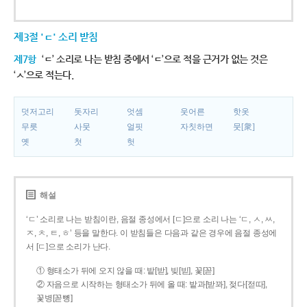
제3절 'ㄷ' 소리 받침
제7항
‘ㄷ’ 소리로 나는 받침 중에서 ‘ㄷ’으로 적을 근거가 없는 것은
‘ㅅ’으로 적는다.
덧저고리
돗자리
엇셈
웃어른
핫옷
무릇
사뭇
얼핏
자칫하면
뭇[衆]
옛
첫
헛
해설
‘ㄷ’ 소리로 나는 받침이란, 음절 종성에서 [ㄷ]으로 소리 나는 ‘ㄷ, ㅅ, ㅆ,
ㅈ, ㅊ, ㅌ, ㅎ’ 등을 말한다. 이 받침들은 다음과 같은 경우에 음절 종성에
서 [ㄷ]으로 소리가 난다.
① 형태소가 뒤에 오지 않을 때: 밭[받], 빚[빋], 꽃[꼳]
② 자음으로 시작하는 형태소가 뒤에 올 때: 밭과[받꽈], 젖다[젇따],
꽃병[꼳뼝]