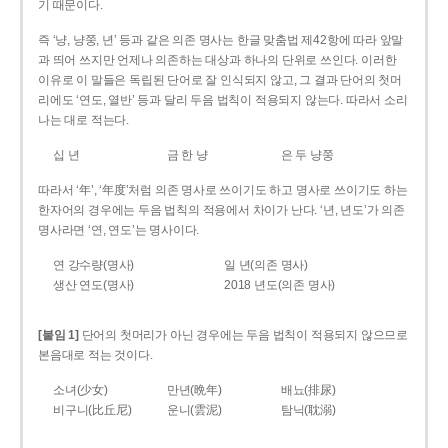
기 때문이다.
즉 ‘냥, 냥쭝, 년’ 등과 같은 의존 명사는 한글 맞춤법 제42항에 따라 앞말
과 띄어 쓰지만 언제나 의존하는 대상과 하나의 단위로 쓰인다. 이러한
이유로 이 말들은 독립된 단어로 잘 인식되지 않고, 그 결과 단어의 첫머
리에도 ‘연도, 열반’ 등과 달리 두음 법칙이 적용되지 않는다. 따라서 소리
나는 대로 적는다.
십 년
금 한 냥
은 두 냥쭝
따라서 ‘年’, ‘年度’처럼 의존 명사로 쓰이기도 하고 명사로 쓰이기도 하는
한자어의 경우에는 두음 법칙의 적용에서 차이가 난다. ‘년, 년도’가 의존
명사라면 ‘연, 연도’는 명사이다.
연 강수량(명사)
일 년(의존 명사)
생산 연도(명사)
2018 년도(의존 명사)
[붙임 1]
단어의 첫머리가 아닌 경우에는 두음 법칙이 적용되지 않으므로
본음대로 적는 것이다.
소녀(少女)
만년(晩年)
배뇨(排尿)
비구니(比丘尼)
운니(雲泥)
탐닉(耽溺)