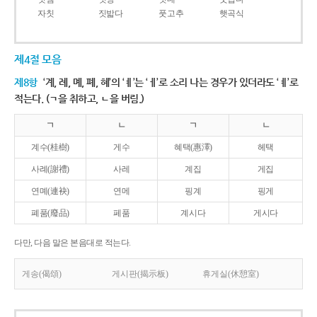
자칫
짓밟다
풋고추
햇곡식
제4절 모음
제8항
‘계, 례, 몌, 폐, 혜’의 ‘ㅖ’는 ‘ㅔ’로 소리 나는 경우가 있더라도 ‘ㅖ’로
적는다. (ㄱ을 취하고, ㄴ을 버림.)
ㄱ
ㄴ
ㄱ
ㄴ
계수(桂樹)
게수
혜택(惠澤)
헤택
사례(謝禮)
사레
계집
게집
연몌(連袂)
연메
핑계
핑게
폐품(廢品)
페품
계시다
게시다
다만, 다음 말은 본음대로 적는다.
게송(偈頌)
게시판(揭示板)
휴게실(休憩室)