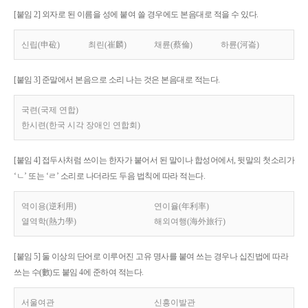
[붙임 2] 외자로 된 이름을 성에 붙여 쓸 경우에도 본음대로 적을 수 있다.
신립(申砬)
최린(崔麟)
채륜(蔡倫)
하륜(河崙)
[붙임 3] 준말에서 본음으로 소리 나는 것은 본음대로 적는다.
국련(국제 연합)
한시련(한국 시각 장애인 연합회)
[붙임 4] 접두사처럼 쓰이는 한자가 붙어서 된 말이나 합성어에서, 뒷말의 첫소리가
‘ㄴ’ 또는 ‘ㄹ’ 소리로 나더라도 두음 법칙에 따라 적는다.
역이용(逆利用)
연이율(年利率)
열역학(熱力學)
해외여행(海外旅行)
[붙임 5] 둘 이상의 단어로 이루어진 고유 명사를 붙여 쓰는 경우나 십진법에 따라
쓰는 수(數)도 붙임 4에 준하여 적는다.
서울여관
신흥이발관