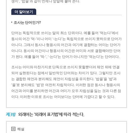
생이’, ‘밥을’과 같이 언제나 앞말에 붙여 쓴다.
더 알아보기
조사는 단어인가?
단어는 독립적으로 쓰이는 말의 최소 단위이다. 예를 들어 ‘먹는다’에서
동사의 어간 ‘먹-­’이나 어미 ‘­-는다’는 독립적으로 쓰이지 못하므로 단어가
아니다. 그래서 동사나 형용사의 어간과 여기에 결합하는 어미는 단어가
아니다. 동사의 어간이나 형용사의 어간은 어미와 서로 결합해야만 단어
가 된다. 예를 들어 ‘먹-’, ‘-는다’는 단어가 아니지만 ‘먹는다’는 단어이다.
조사는 어미와 마찬가지로 단독으로 쓰이지 못할뿐더러 체언 뒤에 연결
되어 실현된다는 점에서 일반적인 단어와는 차이가 있다. 그렇지만 조사
는 결합한 체언과 분리해도 체언이 자립성을 유지한다. ‘밥을’을 ‘밥’과
‘을’로 분리해도 ‘밥’은 여전히 자립적이다. 이러한 점은 동사나 형용사의
어간과 어미를 분리하면 어간과 어미가 모두 자립성을 잃는 것과 다른 점
이다. 이러한 이유로 조사는 어미보다는 단어에 가깝다고 할 수 있다.
제3항
외래어는 ‘외래어 표기법’에 따라 적는다.
해설