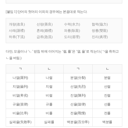
[붙임 1] 단어의 첫머리 이외의 경우에는 본음대로 적는다.
개량(改良)
선량(善良)
수력(水力)
협력(協力)
사례(謝禮)
혼례(婚禮)
와룡(臥龍)
쌍룡(雙龍)
하류(下流)
급류(急流)
도리(道理)
진리(眞理)
다만, 모음이나 ‘ㄴ’ 받침 뒤에 이어지는 ‘렬, 률’은 ‘열, 율’로 적는다.(ㄱ을 취하고
ㄴ을 버림.)
ㄱ
ㄴ
ㄱ
ㄴ
나열(羅列)
나렬
분열(分裂)
분렬
치열(齒列)
치렬
선열(先烈)
선렬
비열(卑劣)
비렬
진열(陳列)
진렬
규율(規律)
규률
선율(旋律)
선률
비율(比率)
비률
전율(戰慄)
전률
실패율(失敗率)
실패률
백분율(百分率)
백분률