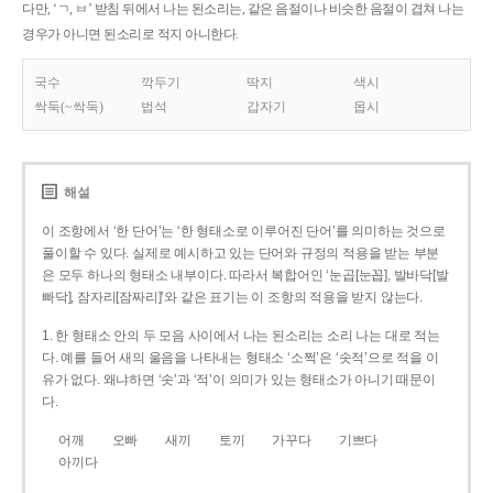
다만, ‘ㄱ, ㅂ’ 받침 뒤에서 나는 된소리는, 같은 음절이나 비슷한 음절이 겹쳐 나는
경우가 아니면 된소리로 적지 아니한다.
국수
깍두기
딱지
색시
싹둑(~싹둑)
법석
갑자기
몹시
해설
이 조항에서 ‘한 단어’는 ‘한 형태소로 이루어진 단어’를 의미하는 것으로
풀이할 수 있다. 실제로 예시하고 있는 단어와 규정의 적용을 받는 부분
은 모두 하나의 형태소 내부이다. 따라서 복합어인 ‘눈곱[눈꼽], 발바닥[발
빠닥], 잠자리[잠짜리]’와 같은 표기는 이 조항의 적용을 받지 않는다.
1. 한 형태소 안의 두 모음 사이에서 나는 된소리는 소리 나는 대로 적는
다. 예를 들어 새의 울음을 나타내는 형태소 ‘소쩍’은 ‘솟적’으로 적을 이
유가 없다. 왜냐하면 ‘솟’과 ‘적’이 의미가 있는 형태소가 아니기 때문이
다.
어깨
오빠
새끼
토끼
가꾸다
기쁘다
아끼다