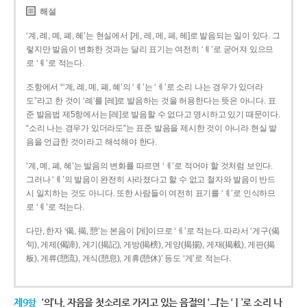
해설
‘계, 례, 몌, 폐, 혜’는 현실에서 [게, 레, 메, 페, 헤]로 발음되는 일이 있다. 그
렇지만 발음이 변화한 것과는 달리 표기는 여전히 ‘ㅖ’로 굳어져 있으므
로 ‘ㅖ’로 적는다.
조항에서 “‘계, 례, 몌, 폐, 혜’의 ‘ㅖ’는 ‘ㅔ’로 소리 나는 경우가 있더라
도”라고 한 것이 ‘례’를 [레]로 발음하는 것을 허용한다는 뜻은 아니다. 표
준 발음법 제5항에서는 [레]로 발음할 수 없다고 명시하고 있기 때문이다.
“소리 나는 경우가 있더라도”는 표준 발음을 제시한 것이 아니라 현실 발
음을 언급한 것이라고 해석해야 한다.
‘계, 몌, 폐, 혜’는 발음의 변화를 따르면 ‘ㅔ’로 적어야 할 것처럼 보인다.
그러나 ‘ㅖ’의 발음이 완전히 사라졌다고 할 수 없고 철자와 발음이 반드
시 일치하는 것도 아니다. 또한 사람들이 여전히 표기를 ‘ㅖ’로 인식하므
로 ‘ㅖ’로 적는다.
다만, 한자 ‘偈, 揭, 憩’는 본음이 [게]이므로 ‘ㅔ’로 적는다. 따라서 ‘게구(偈
句), 게제(偈諦), 게기(揭記), 게방(揭榜), 게양(揭揚), 게재(揭載), 게판(揭
板), 게류(憩流), 게식(憩息), 게휴(憩休)’ 등도 ‘게’로 적는다.
제9항
‘의’나, 자음을 첫소리로 가지고 있는 음절의 ‘ㅢ’는 ‘ㅣ’로 소리 나