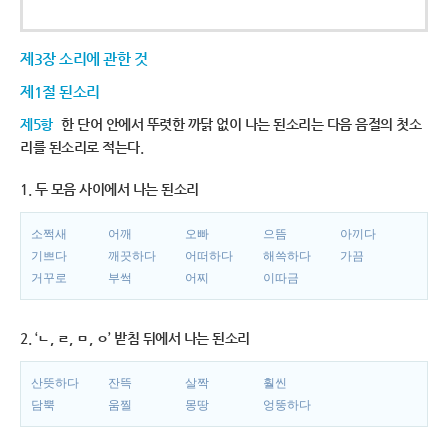
제3장 소리에 관한 것
제1절 된소리
제5항
한 단어 안에서 뚜렷한 까닭 없이 나는 된소리는 다음 음절의 첫소
리를 된소리로 적는다.
1. 두 모음 사이에서 나는 된소리
소쩍새
어깨
오빠
으뜸
아끼다
기쁘다
깨끗하다
어떠하다
해쓱하다
가끔
거꾸로
부썩
어찌
이따금
2. ‘ㄴ, ㄹ, ㅁ, ㅇ’ 받침 뒤에서 나는 된소리
산뜻하다
잔뜩
살짝
훨씬
담뿍
움찔
몽땅
엉뚱하다