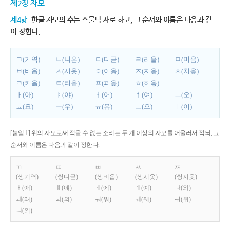
제2장 자모
제4항
한글 자모의 수는 스물넉 자로 하고, 그 순서와 이름은 다음과 같
이 정한다.
ㄱ(기역)
ㄴ(니은)
ㄷ(디귿)
ㄹ(리을)
ㅁ(미음)
ㅂ(비읍)
ㅅ(시옷)
ㅇ(이응)
ㅈ(지읒)
ㅊ(치읓)
ㅋ(키읔)
ㅌ(티읕)
ㅍ(피읖)
ㅎ(히읗)
ㅏ(아)
ㅑ(야)
ㅓ(어)
ㅕ(여)
ㅗ(오)
ㅛ(요)
ㅜ(우)
ㅠ(유)
ㅡ(으)
ㅣ(이)
[붙임 1] 위의 자모로써 적을 수 없는 소리는 두 개 이상의 자모를 어울러서 적되, 그
순서와 이름은 다음과 같이 정한다.
ㄲ
ㄸ
ㅃ
ㅆ
ㅉ
(쌍기역)
(쌍디귿)
(쌍비읍)
(쌍시옷)
(쌍지읒)
ㅐ(애)
ㅒ(얘)
ㅔ(에)
ㅖ(예)
ㅘ(와)
ㅙ(왜)
ㅚ(외)
ㅝ(워)
ㅞ(웨)
ㅟ(위)
ㅢ(의)