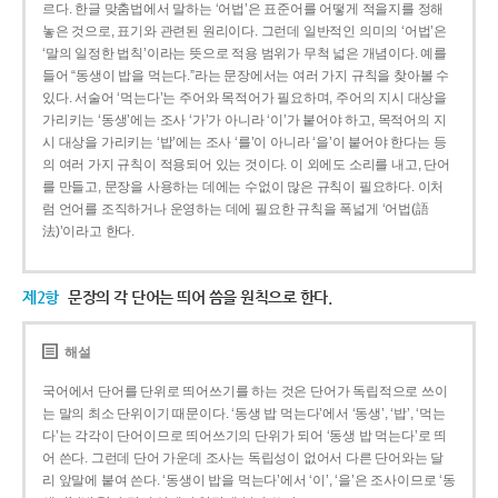
르다. 한글 맞춤법에서 말하는 ‘어법’은 표준어를 어떻게 적을지를 정해
놓은 것으로, 표기와 관련된 원리이다. 그런데 일반적인 의미의 ‘어법’은
‘말의 일정한 법칙’이라는 뜻으로 적용 범위가 무척 넓은 개념이다. 예를
들어 “동생이 밥을 먹는다.”라는 문장에서는 여러 가지 규칙을 찾아볼 수
있다. 서술어 ‘먹는다’는 주어와 목적어가 필요하며, 주어의 지시 대상을
가리키는 ‘동생’에는 조사 ‘가’가 아니라 ‘이’가 붙어야 하고, 목적어의 지
시 대상을 가리키는 ‘밥’에는 조사 ‘를’이 아니라 ‘을’이 붙어야 한다는 등
의 여러 가지 규칙이 적용되어 있는 것이다. 이 외에도 소리를 내고, 단어
를 만들고, 문장을 사용하는 데에는 수없이 많은 규칙이 필요하다. 이처
럼 언어를 조직하거나 운영하는 데에 필요한 규칙을 폭넓게 ‘어법(語
法)’이라고 한다.
제2항
문장의 각 단어는 띄어 씀을 원칙으로 한다.
해설
국어에서 단어를 단위로 띄어쓰기를 하는 것은 단어가 독립적으로 쓰이
는 말의 최소 단위이기 때문이다. ‘동생 밥 먹는다’에서 ‘동생’, ‘밥’, ‘먹는
다’는 각각이 단어이므로 띄어쓰기의 단위가 되어 ‘동생 밥 먹는다’로 띄
어 쓴다. 그런데 단어 가운데 조사는 독립성이 없어서 다른 단어와는 달
리 앞말에 붙여 쓴다. ‘동생이 밥을 먹는다’에서 ‘이’, ‘을’은 조사이므로 ‘동