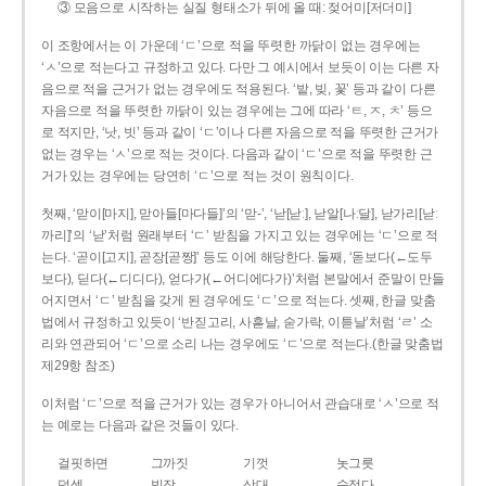
③ 모음으로 시작하는 실질 형태소가 뒤에 올 때: 젖어미[저더미]
이 조항에서는 이 가운데 ‘ㄷ’으로 적을 뚜렷한 까닭이 없는 경우에는
‘ㅅ’으로 적는다고 규정하고 있다. 다만 그 예시에서 보듯이 이는 다른 자
음으로 적을 근거가 없는 경우에도 적용된다. ‘밭, 빚, 꽃’ 등과 같이 다른
자음으로 적을 뚜렷한 까닭이 있는 경우에는 그에 따라 ‘ㅌ, ㅈ, ㅊ’ 등으
로 적지만, ‘낫, 빗’ 등과 같이 ‘ㄷ’이나 다른 자음으로 적을 뚜렷한 근거가
없는 경우는 ‘ㅅ’으로 적는 것이다. 다음과 같이 ‘ㄷ’으로 적을 뚜렷한 근
거가 있는 경우에는 당연히 ‘ㄷ’으로 적는 것이 원칙이다.
첫째, ‘맏이[마지], 맏아들[마다들]’의 ‘맏-’, ‘낟[낟ː], 낟알[나ː달], 낟가리[낟ː
까리]’의 ‘낟’처럼 원래부터 ‘ㄷ’ 받침을 가지고 있는 경우에는 ‘ㄷ’으로 적
는다. ‘곧이[고지], 곧장[곧짱]’ 등도 이에 해당한다. 둘째, ‘돋보다(←도두
보다), 딛다(←디디다), 얻다가(←어디에다가)’처럼 본말에서 준말이 만들
어지면서 ‘ㄷ’ 받침을 갖게 된 경우에도 ‘ㄷ’으로 적는다. 셋째, 한글 맞춤
법에서 규정하고 있듯이 ‘반짇고리, 사흗날, 숟가락, 이튿날’처럼 ‘ㄹ’ 소
리와 연관되어 ‘ㄷ’으로 소리 나는 경우에도 ‘ㄷ’으로 적는다.(한글 맞춤법
제29항 참조)
이처럼 ‘ㄷ’으로 적을 근거가 있는 경우가 아니어서 관습대로 ‘ㅅ’으로 적
는 예로는 다음과 같은 것들이 있다.
걸핏하면
그까짓
기껏
놋그릇
덧셈
빗장
삿대
숫접다