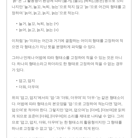
‘늙-’은 그 활용형이 환경에 따라 [늘거], [늘꼬], [늑찌], [능는] 등으로 소리
나지만 ‘늘거, 늘꼬, 늑찌, 능는’으로 적지 않고 ‘늙-’으로 어간의 형태를 고
정하여 ‘늙어, 늙고, 늙지, 늙는’으로 적는다.
늘거, 늘꼬, 늑찌, 능는 (×)
늙어, 늙고, 늙지, 늙는 (○)
이처럼 ‘늙-­’이라는 어간과 거기에 결합하는 어미의 형태를 고정하여 적
으면 각 형태소가 지닌 뜻을 분명하게 파악할 수 있다.
그러나 언제나 어법에 따라 형태소를 고정하여 적을 수 있는 것은 아니
다. 하나의 형태소라고 하더라도 한 형태로 고정하여 적을 수 없는 경우
가 있다.
덥고, 덥지
더워, 더우며
위의 ‘덥고, 덥지’에서의 ‘덥-­’과 ‘더워, 더우며’의 ‘더우-­’는 같은 형태소이
다. 어법에 따라 형태소의 본모양을 ‘덥-­’으로 고정하여 적는다면 ‘덥어,
덥으며’로 적어야 한다. 그렇지만 ‘덥어, 덥으며’는 [더버], [더브며]로 읽히
게 되므로 표준어 [더워], [더우며]의 소리를 제대로 나타낼 수 없다. 그러
므로 ‘덥고, 덥지, 더워, 더우며’는 한 형태소의 활용형이지만 그 형태를
하나로 고정할 수 없고 ‘덥-’, ‘더우-’ 두 가지로 적게 된다.