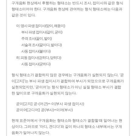
구개음화 현상에서 후행하는 형태소는 반드시 조사, 접미사와 같은 형식
형태소이어야 한다. 구개음화 현상에 관여하는 형식 형태소에는 다음과
같은 것이 있다.
이: 명사 파생 접미사(맏이, 해돋이)
부사 파생 접미사(같이, 굳이)
주격 조사(끝이, 밭이)
서술격 조사(끝이다, 밭이다)
사동 접미사(붙이다)
히: 피동 접미사(걷히다, 닫히다)
사동 접미사(굳히다)
형식 형태소가 결합하지 않은 경우에는 구개음화가 실현되지 않는다. ‘곧
이[고지]’는 부사 파생 접미사가 결합하여 부사가 되었으므로 구개음화가
실현되었지만, ‘곧이어’는 형식 형태소가 아닌 실질 형태소 부사가 결합
한 말이므로 구개음화가 실현되지 않는다.
곧이[고지]: 곧-­(어근)+­-이(부사 파생 접미사)
곧이어[고디어]: 곧(부사)+이어(부사)
현재 표준어에서 구개음화는 형태소와 형태소가 결합할 때 일어나는 현
상이다. 그러므로 ‘마디, 견디다’와 같이 하나의 형태소 내부에서는 구개
음화가 일어나지 않는다.