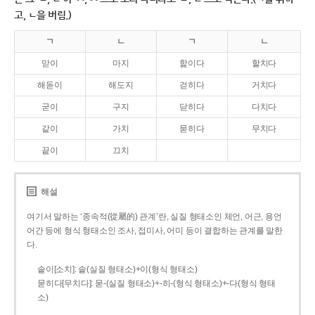
고, ㄴ을 버림.)
ㄱ
ㄴ
ㄱ
ㄴ
맏이
마지
핥이다
할치다
해돋이
해도지
걷히다
거치다
굳이
구지
닫히다
다치다
같이
가치
묻히다
무치다
끝이
끄치
해설
여기서 말하는 ‘종속적(從屬的) 관계’란, 실질 형태소인 체언, 어근, 용언
어간 등에 형식 형태소인 조사, 접미사, 어미 등이 결합하는 관계를 말한
다.
솥이[소치]: 솥(실질 형태소)+이(형식 형태소)
묻히다[무치다]: 묻­-(실질 형태소)+­-히­-(형식 형태소)+-다(형식 형태
소)