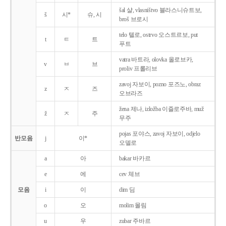
šal 샬, vlasništvo 블라스니슈트보,
š
시*
슈, 시
broš 브로시
telo 텔로, ostrvo 오스트르보, put
t
ㅌ
트
푸트
vatra 바트라, olovka 올로브카,
v
ㅂ
브
proliv 프롤리브
zavoj 자보이, pozno 포즈노, obraz
z
ㅈ
즈
오브라즈
žena 제나, izložba 이즐로주바, muž
ž
ㅈ
주
무주
pojas 포야스, zavoj 자보이, odjelo
반모음
j
이*
오델로
a
아
bakar 바카르
e
에
cev 체브
모음
i
이
dim 딤
o
오
molim 몰림
u
우
zubar 주바르