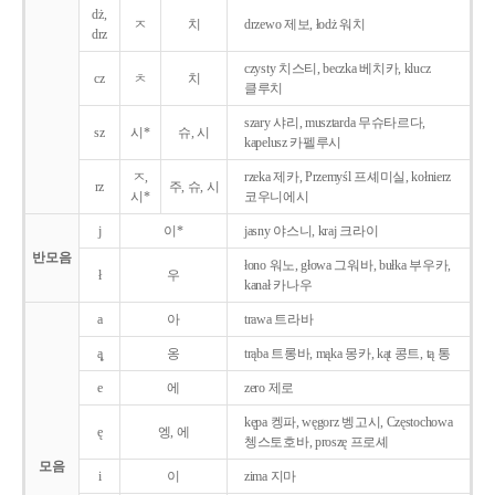
dż,
ㅈ
치
drzewo 제보, łodż 워치
drz
czysty 치스티, beczka 베치카, klucz
cz
ㅊ
치
클루치
szary 샤리, musztarda 무슈타르다,
sz
시*
슈, 시
kapelusz 카펠루시
ㅈ,
rzeka 제카, Przemyśl 프셰미실, kołnierz
rz
주, 슈, 시
시*
코우니에시
j
이*
jasny 야스니, kraj 크라이
반모음
łono 워노, głowa 그워바, bułka 부우카,
ł
우
kanał 카나우
a
아
trawa 트라바
ą̨
옹
trąba 트롱바, mąka 몽카, kąt 콩트, tą 통
e
에
zero 제로
kępa 켕파, węgorz 벵고시, Częstochowa
ę
엥, 에
쳉스토호바, proszę 프로셰
모음
i
이
zima 지마