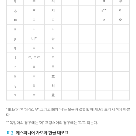
ʧ
ㅊ
치
u
우
ʤ
ㅈ
지
ə**
어
m
ㅁ
ㅁ
ɚ
어
n
ㄴ
ㄴ
ɲ
니*
뉴
ŋ
ㅇ
ㅇ
l
ㄹ, ㄹㄹ
ㄹ
r
ㄹ
르
h
ㅎ
흐
ç
ㅎ
히
x
ㅎ
흐
* [j], [w]의 '이'와 '오, 우', 그리고 [ɲ]의 '니'는 모음과 결합할 때 제3장 표기 세칙에 따른
다.
** 독일어의 경우에는 '에', 프랑스어의 경우에는 '으'로 적는다.
표 2
에스파냐어 자모와 한글 대조표