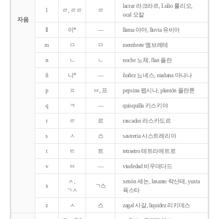
lacrar 라크라르, Lulio 룰리오,
l
ㄹ, ㄹㄹ
ㄹ
ocal 오칼
자음
ll
이*
―
llama 야마, lluvia 유비아
m
ㅁ
ㅁ
membrete 멤브레테
n
ㄴ
ㄴ
noche 노체, flan 플란
ñ
니*
―
ñoñez 뇨녜스, mañana 마냐나
p
ㅍ
ㅂ, 프
pepsina 펩시나, plantón 플란톤
q
ㅋ
―
quisquilla 키스키야
r
ㄹ
르
rascador 라스카도르
s
ㅅ
스
sastreria 사스트레리아
t
ㅌ
트
tetraetro 테트라에트로
v
ㅂ
―
viudedad 비우데다드
ㅅ,
xenón 세논, laxante 락산테, yuxta
x
ㄱ스
ㄱㅅ
육스타
z
ㅅ
스
zagal 사갈, liquidez 리키데스