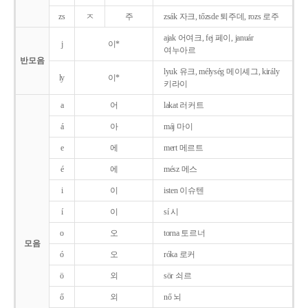
zs
ㅈ
주
zsák 자크, tőzsde 퇴주데, rozs 로주
ajak 어여크, fej 페이, január
j
이*
여누아르
반모음
lyuk 유크, mélység 메이셰그, király
ly
이*
키라이
a
어
lakat 러커트
á
아
máj 마이
e
에
mert 메르트
é
에
mész 메스
i
이
isten 이슈텐
í
이
sí 시
o
오
torna 토르너
모음
ó
오
róka 로커
ö
외
sör 쇠르
ő
외
nő 뇌