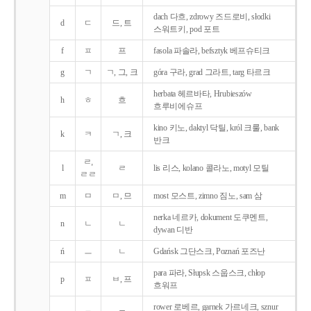
dach 다흐, zdrowy 즈드로비, słodki
d
ㄷ
드, 트
스워트키, pod 포트
f
ㅍ
프
fasola 파솔라, befsztyk 베프슈티크
g
ㄱ
ㄱ, 그, 크
góra 구라, grad 그라트, targ 타르크
herbata 헤르바타, Hrubieszów
h
ㅎ
흐
흐루비에슈프
kino 키노, daktyl 닥틸, król 크룰, bank
k
ㅋ
ㄱ, 크
반크
ㄹ,
l
ㄹ
lis 리스, kolano 콜라노, motyl 모틸
ㄹㄹ
m
ㅁ
ㅁ, 므
most 모스트, zimno 짐노, sam 삼
nerka 네르카, dokument 도쿠멘트,
n
ㄴ
ㄴ
dywan 디반
ń
ㅡ
ㄴ
Gdańsk 그단스크, Poznań 포즈난
para 파라, Słupsk 스웁스크, chłop
p
ㅍ
ㅂ, 프
흐워프
rower 로베르, garnek 가르네크, sznur