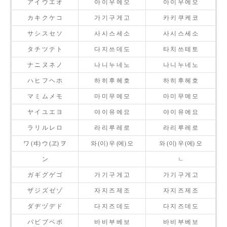
ア イ ウ エ オ
아 이 우 에 오
아 이 우 에 오
カ キ ク ケ コ
가 기 구 게 고
카 키 쿠 케 코
サ シ ス セ ソ
사 시 스 세 소
사 시 스 세 소
タ チ ツ テ ト
다 지 쓰 데 도
타 치 쓰 테 토
ナ ニ ヌ ネ ノ
나 니 누 네 노
나 니 누 네 노
ハ ヒ フ ヘ ホ
하 히 후 헤 호
하 히 후 헤 호
マ ミ ム メ モ
마 미 무 메 모
마 미 무 메 모
ヤ イ ユ エ ヨ
야 이 유 에 요
야 이 유 에 요
ラ リ ル レ ロ
라 리 루 레 로
라 리 루 레 로
ワ (ヰ) ウ (ヱ) ヲ
와 (이) 우 (에) 오
와 (이) 우 (에) 오
ン
ㄴ
ガ ギ グ ゲ ゴ
가 기 구 게 고
가 기 구 게 고
ザ ジ ズ ゼ ゾ
자 지 즈 제 조
자 지 즈 제 조
ダ ヂ ヅ デ ド
다 지 즈 데 도
다 지 즈 데 도
バ ビ ブ ベ ボ
바 비 부 베 보
바 비 부 베 보