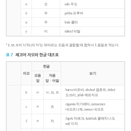
o
오
udo 우도
ó
우
próba 프루바
u
우
kula 쿨라
y
이
daktyl 닥틸
* ż, sz, rz의 '시'와 j의 '이'는 뒤따르는 모음과 결합할 때 합쳐서 1 음절로 적는다.
표 7
체코어 자모와 한글 대조표
한글
자모
보기
모음
자음
앞
앞ㆍ어말
barva 바르바, obchod 옵호트, dobrý
b
ㅂ
ㅂ, 브, 프
도브리, jeřab 예르자프
cigareta 치가레타, nemocnice
c
ㅊ
츠
네모츠니체, nemoc 네모츠
čapek 차페크, kulečnik 쿨레치니크,
č
ㅊ
치
míč 미치