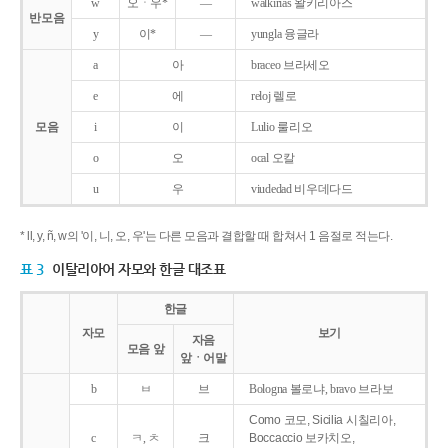
w
오ㆍ우*
―
walkirias 왈키리아스
반모음
y
이*
―
yungla 융글라
a
아
braceo 브라세오
e
에
reloj 렐로
모음
i
이
Lulio 룰리오
o
오
ocal 오칼
u
우
viudedad 비우데다드
* ll, y, ñ, w의 '이, 니, 오, 우'는 다른 모음과 결합할 때 합쳐서 1 음절로 적는다.
표 3
이탈리아어 자모와 한글 대조표
한글
자모
보기
자음
모음 앞
앞ㆍ어말
b
ㅂ
브
Bologna 볼로냐, bravo 브라보
Como 코모, Sicilia 시칠리아,
c
ㅋ, ㅊ
크
Boccaccio 보카치오,