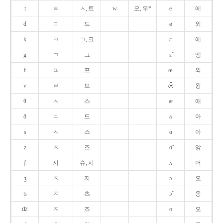
t
ㅌ
ㅅ, 트
w
오, 우*
e
에
d
ㄷ
드
ø
외
k
ㅋ
ㄱ, 크
ɛ
에
g
ㄱ
그
ɛ̃
앵
f
ㅍ
프
œ
외
v
ㅂ
브
욍
θ
ㅅ
스
æ
애
ð
ㄷ
드
a
아
s
ㅅ
스
ɑ
아
z
ㅈ
즈
ɑ̃
앙
ʃ
시
슈, 시
ʌ
어
ʒ
ㅈ
지
ɔ
오
ʦ
ㅊ
츠
ɔ̃
옹
ʣ
ㅈ
즈
o
오