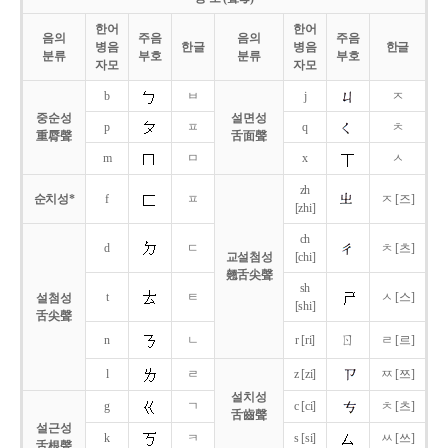
한어
한어
음의
주음
음의
주음
병음
한글
병음
한글
분류
부호
분류
부호
자모
자모
b
ㅂ
j
ㅈ
중순성
설면성
p
ㅍ
q
ㅊ
重脣聲
舌面聲
m
ㅁ
x
ㅅ
zh
순치성*
f
ㅍ
ㅈ [즈]
[zhi]
ch
d
ㄷ
ㅊ [츠]
교설첨성
[chi]
翹舌尖聲
sh
t
ㅌ
ㅅ [스]
설첨성
[shi]
舌尖聲
ㄖ
n
ㄴ
r [ri]
ㄹ [르]
l
ㄹ
z [zi]
ㅉ [쯔]
설치성
g
ㄱ
c [ci]
ㅊ [츠]
舌齒聲
설근성
k
ㅋ
s [si]
ㅆ [쓰]
舌根聲