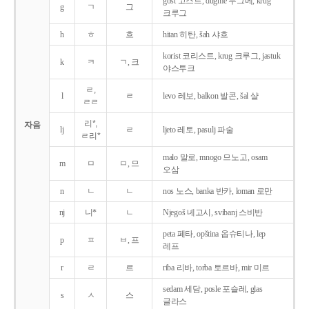
gost 고스트, dugme 두그메, krug
g
ㄱ
그
크루그
h
ㅎ
흐
hitan 히탄, šah 샤흐
korist 코리스트, krug 크루그, jastuk
k
ㅋ
ㄱ, 크
야스투크
ㄹ,
l
ㄹ
levo 레보, balkon 발콘, šal 샬
ㄹㄹ
리*,
자음
lj
ㄹ
ljeto 레토, pasulj 파술
ㄹ리*
malo 말로, mnogo 므노고, osam
m
ㅁ
ㅁ, 므
오삼
n
ㄴ
ㄴ
nos 노스, banka 반카, loman 로만
nj
니*
ㄴ
Njegoš 녜고시, svibanj 스비반
peta 페타, opština 옵슈티나, lep
p
ㅍ
ㅂ, 프
레프
r
ㄹ
르
riba 리바, torba 토르바, mir 미르
sedam 세담, posle 포슬레, glas
s
ㅅ
스
글라스