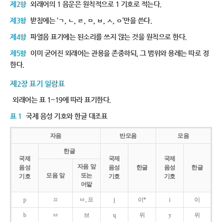
제2항
외래어의 1 음운은 원칙적으로 1 기호로 적는다.
제3항
받침에는 ‘ㄱ, ㄴ, ㄹ, ㅁ, ㅂ, ㅅ, ㅇ’만을 쓴다.
제4항
파열음 표기에는 된소리를 쓰지 않는 것을 원칙으로 한다.
제5항
이미 굳어진 외래어는 관용을 존중하되, 그 범위와 용례는 따로 정
한다.
제2장 표기 일람표
외래어는 표 1~19에 따라 표기한다.
표 1
국제 음성 기호와 한글 대조표
자음
반모음
모음
한글
국제
국제
국제
자음 앞
음성
음성
한글
음성
한글
모음 앞
또는
기호
기호
기호
어말
p
ㅍ
ㅂ, 프
j
이*
i
이
b
ㅂ
브
ɥ
위
y
위