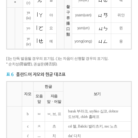
얼
yue
(ue)
웨
*
(r)
촬
ya
구
야
yuan
(uan)
위안
(ia)
류
撮
yo
요
yun
(un)
윈
口
類
ye
예
yong
(iong)
융
(ie)
[ ]는 단독 발음될 경우의 표기임. ( )는 자음이 선행할 경우의 표기임.
* 순치성(脣齒聲), 권설운(捲舌韻).
표 6
폴란드어 자모와 한글 대조표
한글
자모
보기
모음
자음
앞
앞ㆍ어말
burak 부라크, szybko 십코, dobrze
b
ㅂ
ㅂ, 브, 프
도브제, chleb 흘레프
c
ㅊ
츠
cel 첼, Balicki 발리츠키, noc 노츠
ć
ㅡ
치
dać 다치