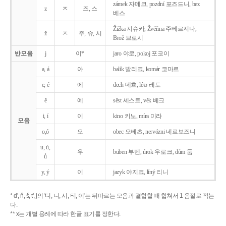
zámek 자메크, pozdní 포즈드니, bez
z
ㅈ
즈, 스
베스
Žižka 지슈카, Žvěřina 주베르지나,
ž
ㅈ
주, 슈, 시
Brož 브로시
반모음
j
이*
jaro 야로, pokoj 포코이
a, á
아
balík 발리크, komár 코마르
e, é
에
dech 데흐, léto 레토
ě
예
sěst 셰스트, věk 베크
i, í
이
kino 키노, míra 미라
모음
o,ó
오
obec 오베츠, nervózni 네르보즈니
u, ú,
우
buben 부벤, úrok 우로크, dům 둠
ů
y, ý
이
jazyk
야지크, líný 리니
* d', ň, š, t', j의 '디, 니, 시, 티, 이'는 뒤따르는 모음과 결합할 때 합쳐서 1 음절로 적는
다.
** x는 개별 용례에 따라 한글 표기를 정한다.