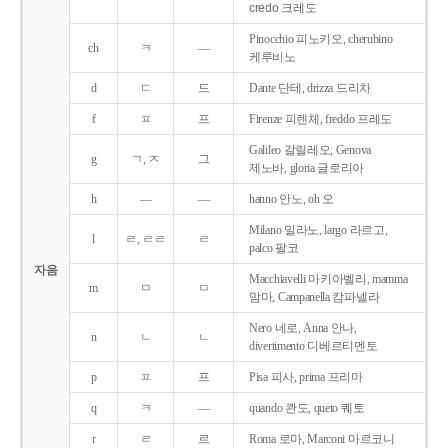
credo 크레도
Pinocchio 피노키오, cherubino
ch
ㅋ
―
케루비노
d
ㄷ
드
Dante 단테, drizza 드리차
f
ㅍ
프
Firenze 피렌체, freddo 프레도
Galileo 갈릴레오, Genova
g
ㄱ, ㅈ
그
제노바, gloria 글로리아
h
―
―
hanno 안노, oh 오
Milano 밀라노, largo 라르고,
l
ㄹ, ㄹㄹ
ㄹ
palco 팔코
자음
Macchiavelli 마키아벨리, mamma
m
ㅁ
ㅁ
맘마, Campanella 캄파넬라
Nero 네로, Anna 안나,
n
ㄴ
ㄴ
divertimento 디베르티멘토
p
ㅍ
프
Pisa 피사, prima 프리마
q
ㅋ
―
quando 콴도, queto 퀘토
r
ㄹ
르
Roma 로마, Marconi 마르코니