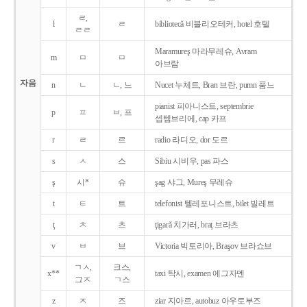
ㄹ,
l
ㄹ
bibliotecǎ 비블리오테커, hotel 호텔
ㄹㄹ
Maramureş 마라무레슈, Avram
m
ㅁ
ㅁ
아브람
자음
n
ㄴ
ㄴ, 느
Nucet 누체트, Bran 브란, pumn 품느
pianist 피아니스트, septembrie
p
ㅍ
ㅂ, 프
셉템브리에, cap 카프
r
ㄹ
르
radio 라디오, dor 도르
s
ㅅ
스
Sibiu 시비우, pas 파스
ş
시*
슈
şag 샤그, Mureş 무레슈
t
ㅌ
트
telefonist 텔레포니스트, bilet 빌레트
ţ
ㅊ
츠
ţigarǎ 치가러, braţ 브라츠
v
ㅂ
브
Victoria 빅토리아, Braşov 브라쇼브
ㄱㅅ,
크스,
x**
taxi 탁시, examen 에그자멘
그ㅈ
ㄱ스
z
ㅈ
즈
ziar 지아르, autobuz 아우토부즈