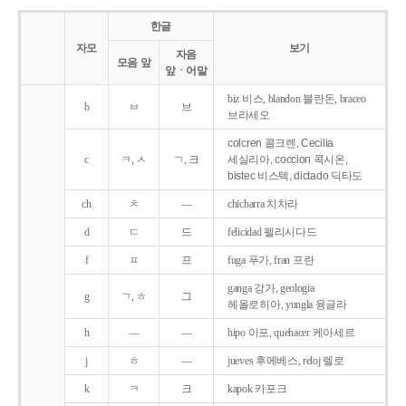
한글
자모
보기
자음
모음 앞
앞ㆍ어말
biz 비스, blandon 블란돈, braceo
b
ㅂ
브
브라세오
colcren 콜크렌, Cecilia
c
ㅋ, ㅅ
ㄱ, 크
세실리아, coccion 콕시온,
bistec 비스텍, dictado 딕타도
ch
ㅊ
―
chicharra 치차라
d
ㄷ
드
felicidad 펠리시다드
f
ㅍ
프
fuga 푸가, fran 프란
ganga 강가, geologia
g
ㄱ, ㅎ
그
헤올로히아, yungla 융글라
h
―
―
hipo 이포, quehacer 케아세르
j
ㅎ
―
jueves 후에베스, reloj 렐로
k
ㅋ
크
kapok 카포크