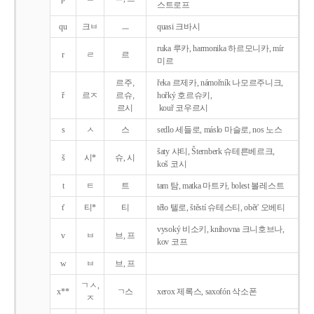
스트로프
qu
크ㅂ
ㅡ
quasi 크바시
ruka 루카, harmonika 하르모니카, mír
r
ㄹ
르
미르
르주,
řeka 르제카, námořník 나모르주니크,
ř
르ㅈ
르슈,
hořký 호르슈키,
르시
kouř 코우르시
s
ㅅ
스
sedlo 세들로, máslo 마슬로, nos 노스
šaty 샤티, Šternberk 슈테른베르크,
š
시*
슈, 시
koš 코시
t
ㅌ
트
tam 탐, matka 마트카, bolest 볼레스트
t'
티*
티
tělo 텔로, štěstí 슈테스티, obět' 오베티
vysoký 비소키, knihovna 크니호브나,
v
ㅂ
브, 프
kov 코프
w
ㅂ
브, 프
ㄱㅅ,
x**
ㄱ스
xerox 제록스, saxofón 삭소폰
ㅈ