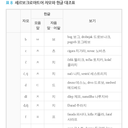
표 8
세르보크로아트어 자모와 한글 대조표
한글
자모
보기
모음
자음
앞
앞ㆍ어말
bog 보그, drobnjak 드로브냐크,
b
ㅂ
브
pogreb 포그레브
c
ㅊ
츠
cigara 치가라, novac 노바츠
čelik 첼리크, točka 토치카, kolač
č
ㅊ
치
콜라치
ć, tj
ㅊ
치
naći 나치, sestrić 세스트리치
desno 데스노, drvo 드르보, medved
d
ㄷ
드
메드베드
dž
ㅈ
지
džep 제프, narudžba 나루지바
đ,dj
ㅈ
지
Ðurađ 주라지
fasada 파사다, kifla 키플라, šaraf
f
ㅍ
프
샤라프