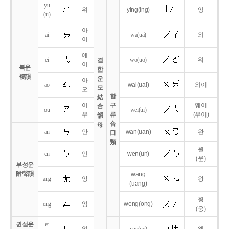
yu
위
ying
(ing)
잉
(u)
아
ai
wa
(ua)
와
이
에
ei
wo
(uo)
워
결
이
복운
합
複韻
운
아
ao
wai
(uai)
와이
모
오
합
結
어
구
웨이
合
ou
wei
(ui)
우
류
(우이)
韻
合
母
an
안
wan
(uan)
완
口
類
원
en
언
wen
(un)
(운)
부성운
附聲韻
wang
ang
앙
왕
(uang)
웡
eng
엉
weng
(ong)
(웅)
권설운
er