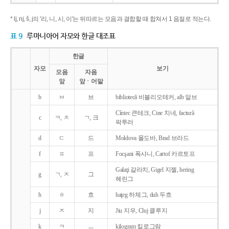
* lj, nj, š, j의 '리, 니, 시, 이'는 뒤따르는 모음과 결합할 때 합쳐서 1 음절로 적는다.
표 9
루마니아어 자모와 한글 대조표
한글
자모
보기
모음
자음
앞
앞ㆍ어말
b
ㅂ
브
bibliotecǎ 비블리오테커, alb 알브
Cîntec 큰테크, Cine 치네, facturǎ
c
ㅋ, ㅊ
ㄱ, 크
팍투러
d
ㄷ
드
Moldova 몰도바, Brad 브라드
f
ㅍ
프
Focşani 폭샤니, Cartof 카르토프
Galaţi 갈라치, Gigel 지젤, hering
g
ㄱ, ㅈ
그
헤린그
h
ㅎ
흐
haţeg 하체그, duh 두흐
j
ㅈ
지
Jiu 지우, Cluj 클루지
k
ㅋ
ㅡ
kilogram 킬로그람