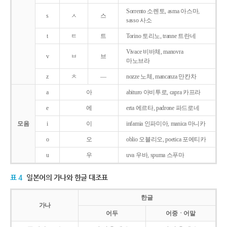
Sorrento 소렌토, asma 아스마,
s
ㅅ
스
sasso 사소
t
ㅌ
트
Torino 토리노, tranne 트란네
Vivace 비바체, manovra
v
ㅂ
브
마노브라
z
ㅊ
―
nozze 노체, mancanza 만칸차
a
아
abituro 아비투로, capra 카프라
e
에
erta 에르타, padrone 파드로네
모음
i
이
infamia 인파미아, manica 마니카
o
오
oblio 오블리오, poetica 포에티카
u
우
uva 우바, spuma 스푸마
표 4
일본어의 가나와 한글 대조표
한글
가나
어두
어중ㆍ어말