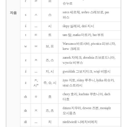
r
ㄹ
르
슈누르
serce 세르체, srebro 스레브로, pas
자음
s
ㅅ
스
파스
ś
ㅡ
시
ślepy 실레피, dziś 지시
t
ㅌ
트
tam 탐, matka 마트카, but 부트
Warszawa 바르샤바, piwnica 피브니차,
w
ㅂ
브, 프
krew 크레프
zamek 자메크, zbrodnia 즈브로드니아,
z
ㅈ
즈, 스
wywóz 비부스
ź
ㅡ
지, 시
gwoździk 그보지지크, więź 비엥시
ㅈ,
żyto 지토, różny 루주니, łyżka 위슈카,
ż
주, 슈, 시
시*
straż 스트라시
chory 호리, kuchnia 쿠흐니아, dach
ch
ㅎ
흐
다흐
dziura 지우라, dzwon 즈본, mosiądz
dz
ㅈ
즈, 츠
모시옹츠
dź
ㅡ
치
niedźwiedź 니에치비에치