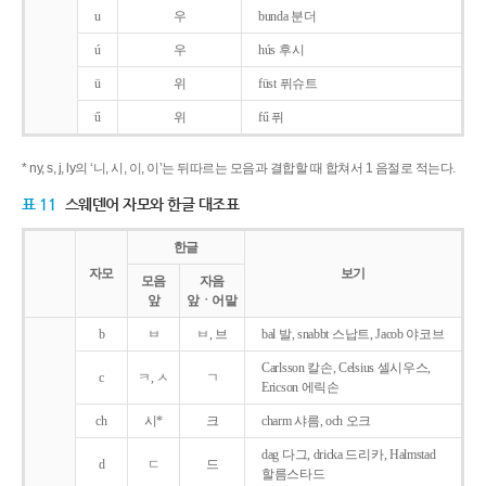
u
우
bunda 분더
ú
우
hús 후시
ü
위
füst 퓌슈트
ű
위
fű 퓌
* ny, s, j, ly의 ‘니, 시, 이, 이’는 뒤따르는 모음과 결합할 때 합쳐서 1 음절로 적는다.
표 11
스웨덴어 자모와 한글 대조표
한글
자모
보기
모음
자음
앞
앞ㆍ어말
b
ㅂ
ㅂ, 브
bal 발, snabbt 스납트, Jacob 야코브
Carlsson 칼손, Celsius 셀시우스,
c
ㅋ, ㅅ
ㄱ
Ericson 에릭손
ch
시*
크
charm 샤름, och 오크
dag 다그, dricka 드리카, Halmstad
d
ㄷ
드
할름스타드