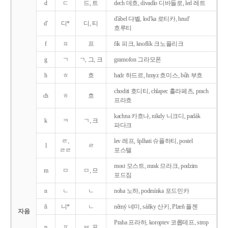
d
ㄷ
드, 트
dech 데흐, divadlo 디바들로, led 레트
d'ábel 댜벨, lod'ka 로티카, hrud'
d'
디*
디, 티
흐루티
f
ㅍ
프
fík 피크, knoflík 크노플리크
g
ㄱ
ㄱ, 그, 크
gramofon 그라모폰
h
ㅎ
흐
hadr 하드르, hmyz 흐미스, bůh 부흐
choditi 호디티, chlapec 흘라페츠, prach
ch
ㅎ
흐
프라흐
kachna 카흐나, nikdy 니크디, padák
k
ㅋ
ㄱ, 크
파다크
ㄹ,
lev 레프, šplhati 슈플하티, postel
l
ㄹ
ㄹㄹ
포스텔
most 모스트, mrak 므라크, podzim
m
ㅁ
ㅁ, 므
포드짐
n
ㄴ
ㄴ
noha 노하, podmínka 포드민카
ň
니*
ㄴ
němý 네미, sáňky 산키, Plzeň 플젠
자음
Praha 프라하, koroptev 코롭테프, strop
p
ㅍ
ㅂ, 프