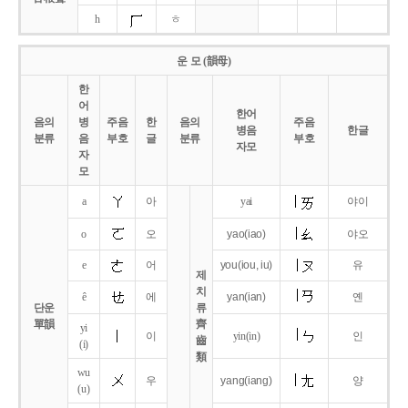
h
ㅎ
운 모 (韻母)
한
어
한어
음의
병
주음
한
음의
주음
병음
한글
분류
음
부호
글
분류
부호
자모
자
모
a
아
yai
야이
o
오
yao
(iao)
야오
e
어
you
(iou,
iu)
유
제
치
ê
에
yan
(ian)
옌
단운
류
單韻
齊
yi
이
yin(in)
인
齒
(i)
類
wu
우
yang
(iang)
양
(u)