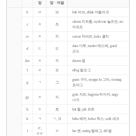
앞
앞ㆍ어말
b
ㅂ
브
bab 버브, ablak 어블러크
citrom 치트롬, nyolcvan 뇰츠번, arc
c
ㅊ
츠
어르츠
cs
ㅊ
치
csavar 처버르, kulcs 쿨치
daru 더루, medve 메드베, gond
d
ㄷ
드
곤드
dzs
ㅈ
지
dzsem 젬
f
ㅍ
프
elfog 엘포그
gumi 구미, nyugta 뉴그터, csomag
g
ㄱ
그
초머그
gyár 자르, hagyma 허지머, nagy
gy
ㅈ
지
너지
h
ㅎ
흐
hal 헐, juh 유흐
k
ㅋ
ㄱ, 크
béka 베커, keksz 켁스, szék 세크
ㄹ,
l
ㄹ
len 렌, meleg 멜레그, dél 델
ㄹㄹ