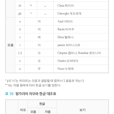
ch
ㅋ
ㅡ
Cheia 케이아
gh
ㄱ
ㅡ
Gheorghe 게오르게
a
아
Arad 아라드
ǎ
어
Bacǎu 바커우
e
에
Elena 엘레나
모음
i
이
pianist 피아니스트
î, â
으
Cîmpina 큼피나, România 로므니아
o
오
Oradea 오라데아
u
우
Nucet 누체트
* ş의 '시'는 뒤따르는 모음과 결합할 때 합쳐서 1 음절로 적는다.
** x는 개별 용례에 따라 한글 표기를 정한다.
표 10
헝가리어 자모와 한글 대조표
한글
자모
보기
모음
자음