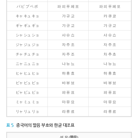
パ ピ プ ペ ポ
파 피 푸 페 포
파 피 푸 페 포
キャ キュ キョ
갸 규 교
캬 큐 쿄
ギャ ギュ ギョ
갸 규 교
갸 규 교
シャ シュ ショ
샤 슈 쇼
샤 슈 쇼
ジャ ジュ ジョ
자 주 조
자 주 조
チャ チュ チョ
자 주 조
차 추 초
ニャ ニュ ニョ
냐 뉴 뇨
냐 뉴 뇨
ヒャ ヒュ ヒョ
햐 휴 효
햐 휴 효
ビャ ビュ ビョ
뱌 뷰 뵤
뱌 뷰 뵤
ピャ ピュ ピョ
퍄 퓨 표
퍄 퓨 표
ミャ ミュ ミョ
먀 뮤 묘
먀 뮤 묘
リャ リュ リョ
랴 류 료
랴 류 료
표 5
중국어의 발음 부호와 한글 대조표
성 모 (聲母)