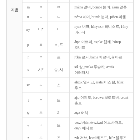
m
ㅁ
ㅁ
málna 말너, bomba 봄버, álom 알롬
자음
n
ㄴ
ㄴ
néma 네머, bunda 분더, pihen 피헨
nyak 녀크, hányszor 하니소르, irány
ny
니*
니
이라니
árpa 아르퍼, csipke 칩케, hónap
p
ㅍ
ㅂ, 프
호너프
r
ㄹ
르
róka 로커, barna 버르너, ár 아르
sál 샬, puska 푸슈카, aratás
s
시*
슈, 시
어러타시
alszik 얼시크, asztal 어스털, húsz
sz
ㅅ
스
후스
ajto 어이토, borotva 보로트버, csont
t
ㅌ
트
촌트
ty
ㅊ
치
atya 어처
vesz 베스, évszázad 에브사저드,
v
ㅂ
브
enyv 에니브
z
ㅈ
즈
zab 저브, kezd 케즈드, blúz 블루즈