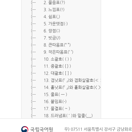
2. 물음표(?)
3. 느낌표(!)
4. 쉼표(,)
5. 가운뎃점(·)
6. 쌍점(:)
7. 빗금(/)
8. 큰따옴표(“ ”)
9. 작은따옴표(‘ ’)
10. 소괄호( ( ) )
11. 중괄호( { } )
12. 대괄호( [ ] )
13. 겹낫표(『 』)와 겹화살괄호(≪ ≫)
14. 홑낫표(「 」)와 홑화살괄호(< >)
15. 줄표( ― )
16. 붙임표(-)
17. 물결표( ~ )
18. 드러냄표( ˙ )와 밑줄(__)
19. 숨김표( O, X )
우) 07511 서울특별시 강서구 금낭화로 
20. 빠짐표( □ )