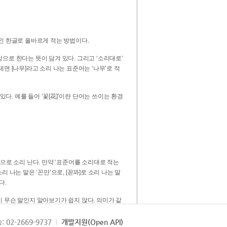
인 한글로 올바르게 적는 방법이다.
으로 한다는 뜻이 담겨 있다. 그리고 ‘소리대로’
. 예를 들어 ‘꽃[花]’이란 단어는 쓰이는 환경
 [꼳]으로 소리 난다. 만약 ‘표준어를 소리대로 적는
다.
 무슨 말인지 알아보기가 쉽지 않다. 의미가 같
쉽다. 즉 ‘꽃, 꼰, 꼳’보다는 ‘꽃’ 하나로 일관
: 02-2669-9737
개발지원(Open API)