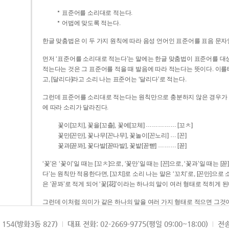
표준어를 소리대로 적는다.
어법에 맞도록 적는다.
한글 맞춤법은 이 두 가지 원칙에 따라 음성 언어인 표준어를 표음 문자
먼저 ‘표준어를 소리대로 적는다’는 말에는 한글 맞춤법이 표준어를 대상
적는다는 것은 그 표준어를 적을 때 발음에 따라 적는다는 뜻이다. 이를테면 [나무]라고 소리 나는 표준어는 ‘나무’로 적
고, [달리다]라고 소리 나는 표준어는 ‘달리다’로 적는다.
그런데 표준어를 소리대로 적는다는 원칙만으로 충분하지 않은 경우가 있다
에 따라 소리가 달라진다.
……………
꽃이[꼬치], 꽃을[꼬츨], 꽃에[꼬체]
[꼬ㅊ]
…
꽃만[꼰만], 꽃나무[꼰나무], 꽃놀이[꼰노리]
[꼰]
………
꽃과[꼳꽈], 꽃다발[꼳따발], 꽃밭[꼳빧]
[꼳]
‘꽃’은 ‘꽃이’일 때는 [꼬ㅊ]으로, ‘꽃만’일 때는 [꼰]으로, ‘꽃과’일 때는
다’는 원칙만 적용한다면, [꼬치]로 소리 나는 말은 ‘꼬치’로, [꼰만]으로 소리 나는 말은 ‘꼰만’으로, [꼳꽈]로 소리 나는 말
은 ‘꼳꽈’로 적게 되어 ‘꽃[花]’이라는 하나의 말이 여러 형태로 적히게 된
그런데 이처럼 의미가 같은 하나의 말을 여러 가지 형태로 적으면 그것이
은 하나의 말은 형태를 하나로 고정하여 일관되게 적어야 의미를 파악하기가 
되게 적는 것이 의미를 파악하는 데 효과적이다.
154(방화3동 827)
대표 전화: 02-2669-9775(평일 09:00~18:00)
전송