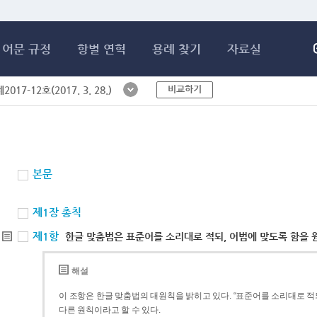
메인콘텐츠 바로가기
어문 규정
항별 연혁
용례 찾기
자료실
비교하기
017-12호(2017. 3. 28.)
본문
제1장 총칙
제1항
한글 맞춤법은 표준어를 소리대로 적되, 어법에 맞도록 함을 
해설
이 조항은 한글 맞춤법의 대원칙을 밝히고 있다. “표준어를 소리대로 적되
다른 원칙이라고 할 수 있다.