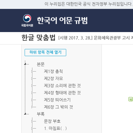
이 누리집은 대한민국 공식 전자정부 누리집입니다.
한글 맞춤법
[시행 2017. 3. 28.] 문화체육관광부 고시 제2
하위 항목 전체 열기
본문
제1장 총칙
제2장 자모
제3장 소리에 관한 것
제4장 형태에 관한 것
제5장 띄어쓰기
북
제6장 그 밖의 것
부록
문장 부호
1. 마침표( . )