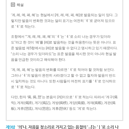
해설
‘계, 례, 몌, 폐, 혜’는 현실에서 [게, 레, 메, 페, 헤]로 발음되는 일이 있다. 그
렇지만 발음이 변화한 것과는 달리 표기는 여전히 ‘ㅖ’로 굳어져 있으므
로 ‘ㅖ’로 적는다.
조항에서 “‘계, 례, 몌, 폐, 혜’의 ‘ㅖ’는 ‘ㅔ’로 소리 나는 경우가 있더라
도”라고 한 것이 ‘례’를 [레]로 발음하는 것을 허용한다는 뜻은 아니다. 표
준 발음법 제5항에서는 [레]로 발음할 수 없다고 명시하고 있기 때문이다.
“소리 나는 경우가 있더라도”는 표준 발음을 제시한 것이 아니라 현실 발
음을 언급한 것이라고 해석해야 한다.
‘계, 몌, 폐, 혜’는 발음의 변화를 따르면 ‘ㅔ’로 적어야 할 것처럼 보인다.
그러나 ‘ㅖ’의 발음이 완전히 사라졌다고 할 수 없고 철자와 발음이 반드
시 일치하는 것도 아니다. 또한 사람들이 여전히 표기를 ‘ㅖ’로 인식하므
로 ‘ㅖ’로 적는다.
다만, 한자 ‘偈, 揭, 憩’는 본음이 [게]이므로 ‘ㅔ’로 적는다. 따라서 ‘게구(偈
句), 게제(偈諦), 게기(揭記), 게방(揭榜), 게양(揭揚), 게재(揭載), 게판(揭
板), 게류(憩流), 게식(憩息), 게휴(憩休)’ 등도 ‘게’로 적는다.
제9항
‘의’나, 자음을 첫소리로 가지고 있는 음절의 ‘ㅢ’는 ‘ㅣ’로 소리 나