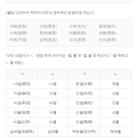
[붙임 1] 단어의 첫머리 이외의 경우에는 본음대로 적는다.
개량(改良)
선량(善良)
수력(水力)
협력(協力)
사례(謝禮)
혼례(婚禮)
와룡(臥龍)
쌍룡(雙龍)
하류(下流)
급류(急流)
도리(道理)
진리(眞理)
다만, 모음이나 ‘ㄴ’ 받침 뒤에 이어지는 ‘렬, 률’은 ‘열, 율’로 적는다.(ㄱ을 취하고
ㄴ을 버림.)
ㄱ
ㄴ
ㄱ
ㄴ
나열(羅列)
나렬
분열(分裂)
분렬
치열(齒列)
치렬
선열(先烈)
선렬
비열(卑劣)
비렬
진열(陳列)
진렬
규율(規律)
규률
선율(旋律)
선률
비율(比率)
비률
전율(戰慄)
전률
실패율(失敗率)
실패률
백분율(百分率)
백분률