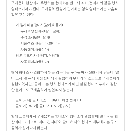
구개음화 현상에서 후행하는 형태소는 반드시 조사, 접미사와 같은 형식
형태소이어야 한다. 구개음화 현상에 관여하는 형식 형태소에는 다음과
같은 것이 있다.
이: 명사 파생 접미사(맏이, 해돋이)
부사 파생 접미사(같이, 굳이)
주격 조사(끝이, 밭이)
서술격 조사(끝이다, 밭이다)
사동 접미사(붙이다)
히: 피동 접미사(걷히다, 닫히다)
사동 접미사(굳히다)
형식 형태소가 결합하지 않은 경우에는 구개음화가 실현되지 않는다. ‘곧
이[고지]’는 부사 파생 접미사가 결합하여 부사가 되었으므로 구개음화가
실현되었지만, ‘곧이어’는 형식 형태소가 아닌 실질 형태소 부사가 결합
한 말이므로 구개음화가 실현되지 않는다.
곧이[고지]: 곧-­(어근)+­-이(부사 파생 접미사)
곧이어[고디어]: 곧(부사)+이어(부사)
현재 표준어에서 구개음화는 형태소와 형태소가 결합할 때 일어나는 현
상이다. 그러므로 ‘마디, 견디다’와 같이 하나의 형태소 내부에서는 구개
음화가 일어나지 않는다.