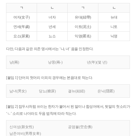
ㄱ
ㄴ
ㄱ
ㄴ
여자(女子)
녀자
유대(紐帶)
뉴대
연세(年歲)
년세
이토(泥土)
니토
요소(尿素)
뇨소
익명(匿名)
닉명
다만, 다음과 같은 의존 명사에서는 ‘냐, 녀’ 음을 인정한다.
냥(兩)
냥쭝(兩-)
년(年)(몇 년)
[붙임 1] 단어의 첫머리 이외의 경우에는 본음대로 적는다.
남녀(男女)
당뇨(糖尿)
결뉴(結紐)
은닉(隱匿)
[붙임 2] 접두사처럼 쓰이는 한자가 붙어서 된 말이나 합성어에서, 뒷말의 첫소리가
‘ㄴ’ 소리로 나더라도 두음 법칙에 따라 적는다.
신여성(新女性)
공염불(空念佛)
남존여비(男尊女卑)