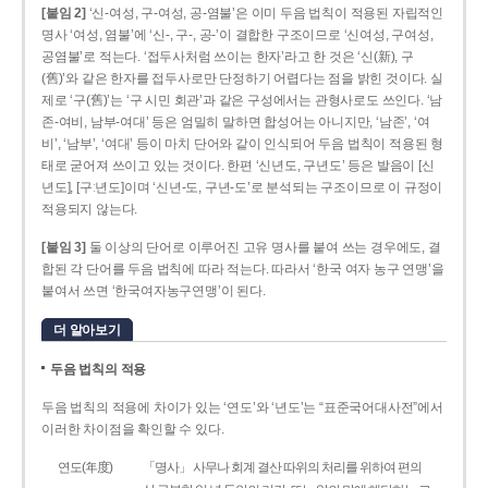
[붙임 2]
‘신-여성, 구-여성, 공-염불’은 이미 두음 법칙이 적용된 자립적인
명사 ‘여성, 염불’에 ‘신-, 구-, 공-’이 결합한 구조이므로 ‘신여성, 구여성,
공염불’로 적는다. ‘접두사처럼 쓰이는 한자’라고 한 것은 ‘신(新), 구
(舊)’와 같은 한자를 접두사로만 단정하기 어렵다는 점을 밝힌 것이다. 실
제로 ‘구(舊)’는 ‘구 시민 회관’과 같은 구성에서는 관형사로도 쓰인다. ‘남
존­-여비, 남부-­여대’ 등은 엄밀히 말하면 합성어는 아니지만, ‘남존’, ‘여
비’, ‘남부’, ‘여대’ 등이 마치 단어와 같이 인식되어 두음 법칙이 적용된 형
태로 굳어져 쓰이고 있는 것이다. 한편 ‘신년도, 구년도’ 등은 발음이 [신
년도], [구ː년도]이며 ‘신년­-도, 구년-­도’로 분석되는 구조이므로 이 규정이
적용되지 않는다.
[붙임 3]
둘 이상의 단어로 이루어진 고유 명사를 붙여 쓰는 경우에도, 결
합된 각 단어를 두음 법칙에 따라 적는다. 따라서 ‘한국 여자 농구 연맹’을
붙여서 쓰면 ‘한국여자농구연맹’이 된다.
더 알아보기
두음 법칙의 적용
두음 법칙의 적용에 차이가 있는 ‘연도’와 ‘년도’는 “표준국어대사전”에서
이러한 차이점을 확인할 수 있다.
연도(年度)
「명사」 사무나 회계 결산 따위의 처리를 위하여 편의