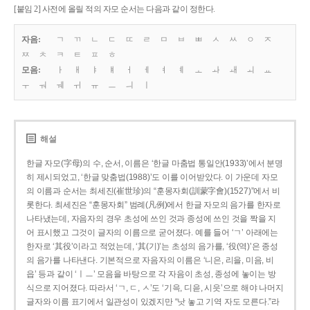
[붙임 2] 사전에 올릴 적의 자모 순서는 다음과 같이 정한다.
자음:
ㄱ
ㄲ
ㄴ
ㄷ
ㄸ
ㄹ
ㅁ
ㅂ
ㅃ
ㅅ
ㅆ
ㅇ
ㅈ
ㅉ
ㅊ
ㅋ
ㅌ
ㅍ
ㅎ
모음:
ㅏ
ㅐ
ㅑ
ㅒ
ㅓ
ㅔ
ㅕ
ㅖ
ㅗ
ㅘ
ㅙ
ㅚ
ㅛ
ㅜ
ㅝ
ㅞ
ㅟ
ㅠ
ㅡ
ㅢ
ㅣ
해설
한글 자모(字母)의 수, 순서, 이름은 ‘한글 마춤법 통일안(1933)’에서 분명
히 제시되었고, ‘한글 맞춤법(1988)’도 이를 이어받았다. 이 가운데 자모
의 이름과 순서는 최세진(崔世珍)의 “훈몽자회(訓蒙字會)(1527)”에서 비
롯한다. 최세진은 “훈몽자회” 범례(凡例)에서 한글 자모의 음가를 한자로
나타냈는데, 자음자의 경우 초성에 쓰인 것과 종성에 쓰인 것을 짝을 지
어 표시했고 그것이 글자의 이름으로 굳어졌다. 예를 들어 ‘ㄱ’ 아래에는
한자로 ‘其役’이라고 적었는데, ‘其(기)’는 초성의 음가를, ‘役(역)’은 종성
의 음가를 나타낸다. 기본적으로 자음자의 이름은 ‘니은, 리을, 미음, 비
읍’ 등과 같이 ‘ㅣㅡ’ 모음을 바탕으로 각 자음이 초성, 종성에 놓이는 방
식으로 지어졌다. 따라서 ‘ㄱ, ㄷ, ㅅ’도 ‘기윽, 디읃, 시읏’으로 해야 나머지
글자와 이름 표기에서 일관성이 있겠지만 “낫 놓고 기역 자도 모른다.”라