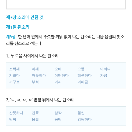
제3장 소리에 관한 것
제1절 된소리
제5항
한 단어 안에서 뚜렷한 까닭 없이 나는 된소리는 다음 음절의 첫소
리를 된소리로 적는다.
1. 두 모음 사이에서 나는 된소리
소쩍새
어깨
오빠
으뜸
아끼다
기쁘다
깨끗하다
어떠하다
해쓱하다
가끔
거꾸로
부썩
어찌
이따금
2. ‘ㄴ, ㄹ, ㅁ, ㅇ’ 받침 뒤에서 나는 된소리
산뜻하다
잔뜩
살짝
훨씬
담뿍
움찔
몽땅
엉뚱하다