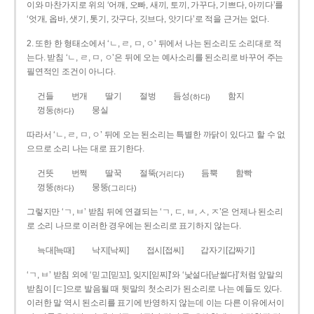
이와 마찬가지로 위의 ‘어깨, 오빠, 새끼, 토끼, 가꾸다, 기쁘다, 아끼다’를
‘엇개, 옵바, 샛기, 톳기, 갓구다, 깃브다, 앗기다’로 적을 근거는 없다.
2. 또한 한 형태소에서 ‘ㄴ, ㄹ, ㅁ, ㅇ’ 뒤에서 나는 된소리도 소리대로 적
는다. 받침 ‘ㄴ, ㄹ, ㅁ, ㅇ’은 뒤에 오는 예사소리를 된소리로 바꾸어 주는
필연적인 조건이 아니다.
건들
번개
딸기
절벙
듬성
함지
(하다)
껑둥
뭉실
(하다)
따라서 ‘ㄴ, ㄹ, ㅁ, ㅇ’ 뒤에 오는 된소리는 특별한 까닭이 있다고 할 수 없
으므로 소리 나는 대로 표기한다.
건뜻
번쩍
딸꾹
절뚝
듬뿍
함빡
(거리다)
껑뚱
뭉뚱
(하다)
(그리다)
그렇지만 ‘ㄱ, ㅂ’ 받침 뒤에 연결되는 ‘ㄱ, ㄷ, ㅂ, ㅅ, ㅈ’은 언제나 된소리
로 소리 나므로 이러한 경우에는 된소리로 표기하지 않는다.
늑대[늑때]
낙지[낙찌]
접시[접씨]
갑자기[갑짜기]
‘ㄱ, ㅂ’ 받침 외에 ‘믿고[믿꼬], 잊지[읻찌]’와 ‘낯설다[낟썰다]’처럼 앞말의
받침이 [ㄷ]으로 발음될 때 뒷말의 첫소리가 된소리로 나는 예들도 있다.
이러한 말 역시 된소리를 표기에 반영하지 않는데 이는 다른 이유에서이