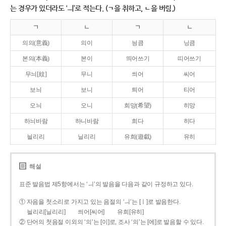
는 경우가 있더라도 ‘ㅢ’로 적는다. (ㄱ을 취하고, ㄴ을 버림.)
ㄱ
ㄴ
ㄱ
ㄴ
의의(意義)
의이
닁큼
닝큼
본의(本義)
본이
띄어쓰기
띠어쓰기
무늬[紋]
무니
씌어
씨어
보늬
보니
틔어
티어
오늬
오니
희망(希望)
히망
하늬바람
하니바람
희다
히다
늴리리
닐리리
유희(遊戱)
유히
해설
표준 발음법 제5항에서는 ‘ㅢ’의 발음을 다음과 같이 규정하고 있다.
① 자음을 첫소리로 가지고 있는 음절의 ‘ㅢ’는 [ㅣ]로 발음한다.
늴리리[닐리리]
씌어[씨어]
유희[유히]
② 단어의 첫음절 이외의 ‘의’는 [이]로, 조사 ‘의’는 [에]로 발음할 수 있다.