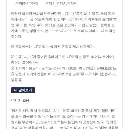
주의[주의/주이]
우리의[우리의/우리에]
이러한 발음의 변화를 반영한다면 ‘ㅢ’는 ‘ㅣ’로 적을 수 있고, 특히 자음
뒤에서는 ‘ㅣ’로 적도록 해야 할 것이다. 그러나 이미 익숙해진 표기인 ‘희
망, 주의’를 ‘히망, 주이’로 적는 것은 공감하기 어렵고 발음의 변화를 표
기에 모두 반영할 수도 없으므로 ‘ㅢ’가 ‘ㅣ’로 소리 나더라도 ‘ㅢ’로 적는
것이다.
이 조항에서는 ‘ㅢ’로 적는 세 가지 유형을 제시하고 있다.
① 모음 ‘ㅡ, ㅣ’가 줄어든 형태이므로 ‘ㅢ’로 적는 경우: 씌어(←쓰이어),
틔어(←트이어) 등
② 한자어이므로 ‘ㅢ’로 적는 경우: 의의(意義), 희망(希望), 유희(遊戱) 등
③ 발음과 표기의 전통에 따라 ‘ㅢ’로 적는 경우: 무늬, 하늬바람, 늴리리,
닁큼 등
더 알아보기
‘의’의 발음
‘의사의 책임’에서 첫음절의 ‘의’는 [의]로 발음하고 조사 ‘의’는 [의]나 [에]
로 모두 발음할 수 있다. 이들은 [이]로 소리 나는 경우가 아니라서 이 조
항과는 무관하지만, 모두 ‘의’로 적는다는 점에서 공통점이 있다. 즉 첫음
절의 ‘의’는 발음의 변화가 없으므로 ‘의’로 적고, 조사 ‘의’는 [에]로 발음할