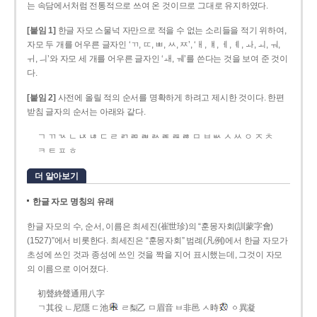
는 속담에서처럼 전통적으로 쓰여 온 것이므로 그대로 유지하였다.
[붙임 1]
한글 자모 스물넉 자만으로 적을 수 없는 소리들을 적기 위하여,
자모 두 개를 어우른 글자인 ‘ㄲ, ㄸ, ㅃ, ㅆ, ㅉ’, ‘ㅐ, ㅒ, ㅔ, ㅖ, ㅘ, ㅚ, ㅝ,
ㅟ, ㅢ’와 자모 세 개를 어우른 글자인 ‘ㅙ, ㅞ’를 쓴다는 것을 보여 준 것이
다.
[붙임 2]
사전에 올릴 적의 순서를 명확하게 하려고 제시한 것이다. 한편
받침 글자의 순서는 아래와 같다.
ㄱ ㄲ ㄳ ㄴ ㄵ ㄶ ㄷ ㄹ ㄺ ㄻ ㄼ ㄽ ㄾ ㄿ ㅀ ㅁ ㅂ ㅄ ㅅ ㅆ ㅇ ㅈ ㅊ
ㅋ ㅌ ㅍ ㅎ
더 알아보기
한글 자모 명칭의 유래
한글 자모의 수, 순서, 이름은 최세진(崔世珍)의 “훈몽자회(訓蒙字會)
(1527)”에서 비롯한다. 최세진은 “훈몽자회” 범례(凡例)에서 한글 자모가
초성에 쓰인 것과 종성에 쓰인 것을 짝을 지어 표시했는데, 그것이 자모
의 이름으로 이어졌다.
初聲終聲通用八字
ㄱ其役 ㄴ尼隱 ㄷ池
ㄹ梨乙 ㅁ眉音 ㅂ非邑 ㅅ時
ㆁ異凝