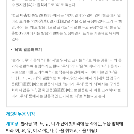
수 있지만 [의]가 원칙이므로 ‘의’로 적는다.
‘한글 마춤법 통일안(1933)’에서는 ‘긔챠, 일긔’와 같이 언어 현실에서 멀
어진 표기를 ‘기차(汽車), 일기(日氣)’로 적을 것을 규정하였다. 그러나 ‘희
망, 주의’는 [의]로 발음되므로 표기도 ‘ㅢ’로 한다고 규정하였다. ‘한글 맞
춤법(1988)’에서는 발음의 변화는 인정하면서 표기는 기존대로 유지하
였다.
‘늬’의 발음과 표기
‘늴리리, 무늬’ 등의 ‘늬’를 ‘니’로 읽지만 표기는 ‘늬’로 하는 것을 ‘ㄴ’의 음
가와 관련하여 설명하기도 한다. ‘무늬’의 ‘ㄴ’은 ‘어머니’의 ‘ㄴ’과 음가가
다르므로 이를 고려하여 ‘늬’로 적는다는 견해이다. 이에 따르면 ‘ㄴ’은
‘ㅣ(ㅑ, ㅕ, ㅛ, ㅠ)’와 결합하면 ‘어머니, 읽으니까’에서의 [니]처럼 경구개
음(硬口蓋音) [ɲ]으로 발음되지만, ‘늴리리, 무늬’ 등의 ‘늬’에서는 구개음
화하지 않은 ‘ㄴ’, 곧 치경음(齒莖音) [n]으로 발음된다. 이를 고려하여 ‘늴
리리, 무늬’ 등에서는 전통적인 표기대로 ‘늬’로 적는다고 본다.
제5절 두음 법칙
제10항
한자음 ‘녀, 뇨, 뉴, 니’가 단어 첫머리에 올 적에는, 두음 법칙에
따라 ‘여, 요, 유, 이’로 적는다. (ㄱ을 취하고, ㄴ을 버림.)