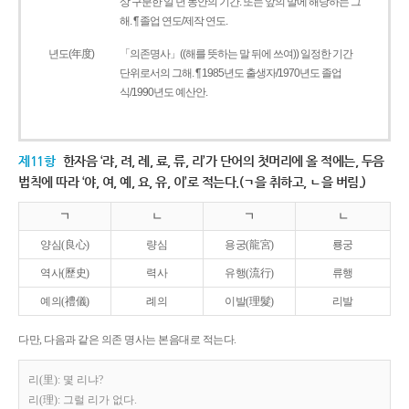
상 구분한 일 년 동안의 기간. 또는 앞의 말에 해당하는 그
해. ¶ 졸업 연도/제작 연도.
년도(年度)
「의존명사」((해를 뜻하는 말 뒤에 쓰여)) 일정한 기간
단위로서의 그해. ¶ 1985년도 출생자/1970년도 졸업
식/1990년도 예산안.
제11항
한자음 ‘랴, 려, 례, 료, 류, 리’가 단어의 첫머리에 올 적에는, 두음
법칙에 따라 ‘야, 여, 예, 요, 유, 이’로 적는다.(ㄱ을 취하고, ㄴ을 버림.)
ㄱ
ㄴ
ㄱ
ㄴ
양심(良心)
량심
용궁(龍宮)
룡궁
역사(歷史)
력사
유행(流行)
류행
예의(禮儀)
례의
이발(理髮)
리발
다만, 다음과 같은 의존 명사는 본음대로 적는다.
리(里): 몇 리냐?
리(理): 그럴 리가 없다.