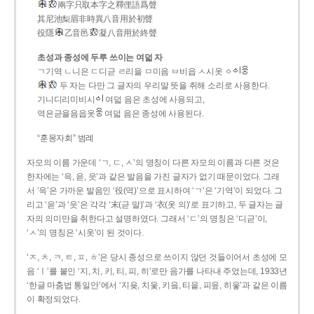
兩字只取本字之釋俚語爲聲
其尼池梨眉非時異八音用於初聲
役隱
乙音邑
凝八音用於終聲
초성과 종성에 두루 쓰이는 여덟 자
ㄱ기역 ㄴ니은 ㄷ디귿 ㄹ리을 ㅁ미음 ㅂ비읍 ㅅ시옷 ㆁ
두 자는 다만 그 글자의 우리말 뜻을 취해 소리로 사용한다.
기니디리미비시
여덟 음은 초성에 사용되고,
역은귿을음읍옷
여덟 음은 종성에 사용된다.
“훈몽자회” 범례
자모의 이름 가운데 ‘ㄱ, ㄷ, ㅅ’의 명칭이 다른 자모의 이름과 다른 것은
한자에는 ‘윽, 읃, 읏’과 같은 발음을 가진 글자가 없기 때문이었다. 그래
서 ‘윽’은 가까운 발음인 ‘役(역)’으로 표시하여 ‘ㄱ’은 ‘기역’이 되었다. 그
리고 ‘읃’과 ‘읏’은 각각 ‘末(귿 말)’과 ‘衣(옷 의)’로 표기하고, 두 글자는 글
자의 의미만을 취한다고 설명하였다. 그래서 ‘ㄷ’의 명칭은 ‘디귿’이,
‘ㅅ’의 명칭은 ‘시옷’이 된 것이다.
‘ㅈ, ㅊ, ㅋ, ㅌ, ㅍ, ㅎ’은 당시 종성으로 쓰이지 않던 것들이어서 초성에 모
음 ‘ㅣ’를 붙인 ‘지, 치, 키, 티, 피, 히’로만 음가를 나타내 주었는데, 1933년
‘한글 마춤법 통일안’에서 ‘지읒, 치읓, 키읔, 티읕, 피읖, 히읗’과 같은 이름
이 확정되었다.