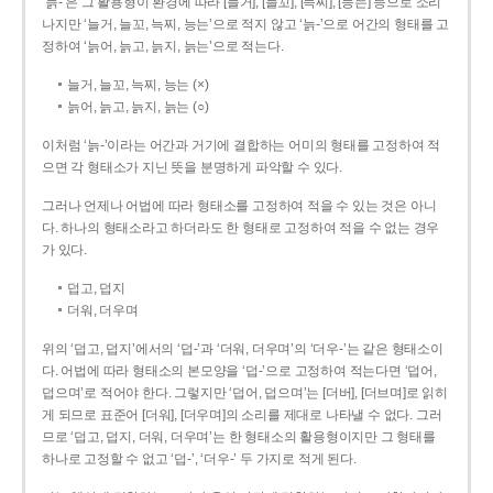
‘늙-’은 그 활용형이 환경에 따라 [늘거], [늘꼬], [늑찌], [능는] 등으로 소리
나지만 ‘늘거, 늘꼬, 늑찌, 능는’으로 적지 않고 ‘늙-’으로 어간의 형태를 고
정하여 ‘늙어, 늙고, 늙지, 늙는’으로 적는다.
늘거, 늘꼬, 늑찌, 능는 (×)
늙어, 늙고, 늙지, 늙는 (○)
이처럼 ‘늙-­’이라는 어간과 거기에 결합하는 어미의 형태를 고정하여 적
으면 각 형태소가 지닌 뜻을 분명하게 파악할 수 있다.
그러나 언제나 어법에 따라 형태소를 고정하여 적을 수 있는 것은 아니
다. 하나의 형태소라고 하더라도 한 형태로 고정하여 적을 수 없는 경우
가 있다.
덥고, 덥지
더워, 더우며
위의 ‘덥고, 덥지’에서의 ‘덥-­’과 ‘더워, 더우며’의 ‘더우-­’는 같은 형태소이
다. 어법에 따라 형태소의 본모양을 ‘덥-­’으로 고정하여 적는다면 ‘덥어,
덥으며’로 적어야 한다. 그렇지만 ‘덥어, 덥으며’는 [더버], [더브며]로 읽히
게 되므로 표준어 [더워], [더우며]의 소리를 제대로 나타낼 수 없다. 그러
므로 ‘덥고, 덥지, 더워, 더우며’는 한 형태소의 활용형이지만 그 형태를
하나로 고정할 수 없고 ‘덥-’, ‘더우-’ 두 가지로 적게 된다.