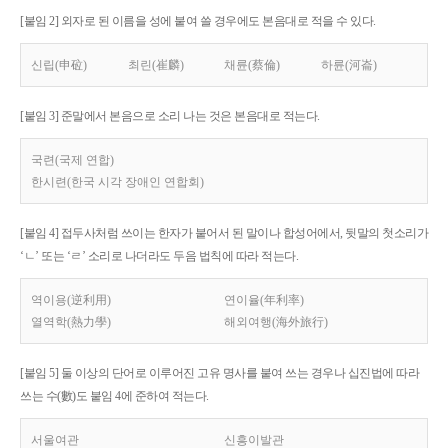
[붙임 2] 외자로 된 이름을 성에 붙여 쓸 경우에도 본음대로 적을 수 있다.
신립(申砬)
최린(崔麟)
채륜(蔡倫)
하륜(河崙)
[붙임 3] 준말에서 본음으로 소리 나는 것은 본음대로 적는다.
국련(국제 연합)
한시련(한국 시각 장애인 연합회)
[붙임 4] 접두사처럼 쓰이는 한자가 붙어서 된 말이나 합성어에서, 뒷말의 첫소리가
‘ㄴ’ 또는 ‘ㄹ’ 소리로 나더라도 두음 법칙에 따라 적는다.
역이용(逆利用)
연이율(年利率)
열역학(熱力學)
해외여행(海外旅行)
[붙임 5] 둘 이상의 단어로 이루어진 고유 명사를 붙여 쓰는 경우나 십진법에 따라
쓰는 수(數)도 붙임 4에 준하여 적는다.
서울여관
신흥이발관