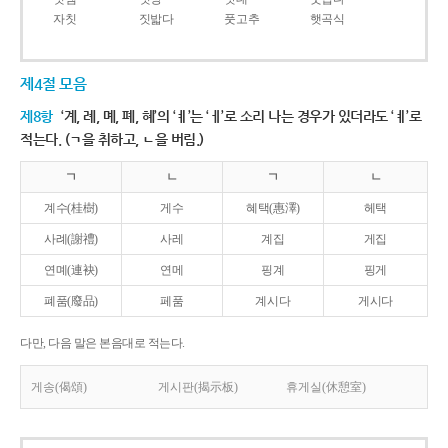
자칫
짓밟다
풋고추
햇곡식
제4절 모음
제8항
‘계, 례, 몌, 폐, 혜’의 ‘ㅖ’는 ‘ㅔ’로 소리 나는 경우가 있더라도 ‘ㅖ’로
적는다. (ㄱ을 취하고, ㄴ을 버림.)
ㄱ
ㄴ
ㄱ
ㄴ
계수(桂樹)
게수
혜택(惠澤)
헤택
사례(謝禮)
사레
계집
게집
연몌(連袂)
연메
핑계
핑게
폐품(廢品)
페품
계시다
게시다
다만, 다음 말은 본음대로 적는다.
게송(偈頌)
게시판(揭示板)
휴게실(休憩室)