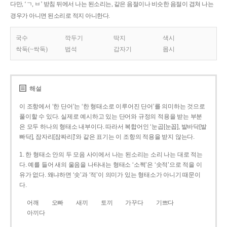
다만, ‘ㄱ, ㅂ’ 받침 뒤에서 나는 된소리는, 같은 음절이나 비슷한 음절이 겹쳐 나는
경우가 아니면 된소리로 적지 아니한다.
국수
깍두기
딱지
색시
싹둑(~싹둑)
법석
갑자기
몹시
해설
이 조항에서 ‘한 단어’는 ‘한 형태소로 이루어진 단어’를 의미하는 것으로
풀이할 수 있다. 실제로 예시하고 있는 단어와 규정의 적용을 받는 부분
은 모두 하나의 형태소 내부이다. 따라서 복합어인 ‘눈곱[눈꼽], 발바닥[발
빠닥], 잠자리[잠짜리]’와 같은 표기는 이 조항의 적용을 받지 않는다.
1. 한 형태소 안의 두 모음 사이에서 나는 된소리는 소리 나는 대로 적는
다. 예를 들어 새의 울음을 나타내는 형태소 ‘소쩍’은 ‘솟적’으로 적을 이
유가 없다. 왜냐하면 ‘솟’과 ‘적’이 의미가 있는 형태소가 아니기 때문이
다.
어깨
오빠
새끼
토끼
가꾸다
기쁘다
아끼다