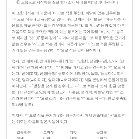
③ 모음으로 시작하는 실질 형태소가 뒤에 올 때: 젖어미[저더미]
이 조항에서는 이 가운데 ‘ㄷ’으로 적을 뚜렷한 까닭이 없는 경우에는
‘ㅅ’으로 적는다고 규정하고 있다. 다만 그 예시에서 보듯이 이는 다른 자
음으로 적을 근거가 없는 경우에도 적용된다. ‘밭, 빚, 꽃’ 등과 같이 다른
자음으로 적을 뚜렷한 까닭이 있는 경우에는 그에 따라 ‘ㅌ, ㅈ, ㅊ’ 등으
로 적지만, ‘낫, 빗’ 등과 같이 ‘ㄷ’이나 다른 자음으로 적을 뚜렷한 근거가
없는 경우는 ‘ㅅ’으로 적는 것이다. 다음과 같이 ‘ㄷ’으로 적을 뚜렷한 근
거가 있는 경우에는 당연히 ‘ㄷ’으로 적는 것이 원칙이다.
첫째, ‘맏이[마지], 맏아들[마다들]’의 ‘맏-’, ‘낟[낟ː], 낟알[나ː달], 낟가리[낟ː
까리]’의 ‘낟’처럼 원래부터 ‘ㄷ’ 받침을 가지고 있는 경우에는 ‘ㄷ’으로 적
는다. ‘곧이[고지], 곧장[곧짱]’ 등도 이에 해당한다. 둘째, ‘돋보다(←도두
보다), 딛다(←디디다), 얻다가(←어디에다가)’처럼 본말에서 준말이 만들
어지면서 ‘ㄷ’ 받침을 갖게 된 경우에도 ‘ㄷ’으로 적는다. 셋째, 한글 맞춤
법에서 규정하고 있듯이 ‘반짇고리, 사흗날, 숟가락, 이튿날’처럼 ‘ㄹ’ 소
리와 연관되어 ‘ㄷ’으로 소리 나는 경우에도 ‘ㄷ’으로 적는다.(한글 맞춤법
제29항 참조)
이처럼 ‘ㄷ’으로 적을 근거가 있는 경우가 아니어서 관습대로 ‘ㅅ’으로 적
는 예로는 다음과 같은 것들이 있다.
걸핏하면
그까짓
기껏
놋그릇
덧셈
빗장
삿대
숫접다