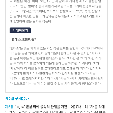
다. 이들은 ‘어간+어미’, ‘어근+어근’과 같이 두 개의 형태소가 결합된 말
이라서, ‘눈곱, 발바닥’ 등과 마찬가지로 된소리를 표기에 반영하지 않는
것이다. 그렇지만 ‘똑똑하다, 쓱싹쓱싹, 쌉쌀하다’의 ‘똑똑, 쓱싹, 쌉쌀’처
럼 같거나 비슷한 음절이 거듭되는 경우에는 예외적으로 된소리를 표기
에 반영하여 같은 글자로 적는다.
더 알아보기
형태소(形態素)란?
‘형태소’는 뜻을 가지고 있는 가장 작은 단위를 말한다. 국어에서 ‘ㅂ’이나
‘ㅣ’ 등은 뜻을 가지고 있지 않기 때문에 형태소가 될 수 없지만 ‘비’가 되
면 뜻을 이루는 최소 단위인 형태소가 된다. ‘책가방’은 ‘책’과 ‘가방’이라
는 두 가지 의미로 쪼개지기 때문에 형태소는 ‘책가방’이 아니라 ‘책’과
‘가방’이다. 더 작은 단위로 쪼개진다고 해도 쪼갰을 때 의미가 없어지거
나 쪼개기 전의 의미와 관련되는 의미가 없어지면 안 된다. ‘나비’는
‘나’와 ‘비’로 쪼개어지지만 이때 ‘나’와 ‘비’는 ‘나비’의 의미와는 전혀 관계
가 없으므로 ‘나비’는 더 이상 쪼갤 수 없는 의미 단위, 즉 형태소가 된다.
제2절 구개음화
제6항
‘ㄷ, ㅌ’ 받침 뒤에 종속적 관계를 가진 ‘- 이(-)’나 ‘- 히 -’가 올 적에
는 그 ‘ㄷ, ㅌ’이 ‘ㅈ, ㅊ’으로 소리 나더라도 ‘ㄷ, ㅌ’으로 적는다.(ㄱ을 취하