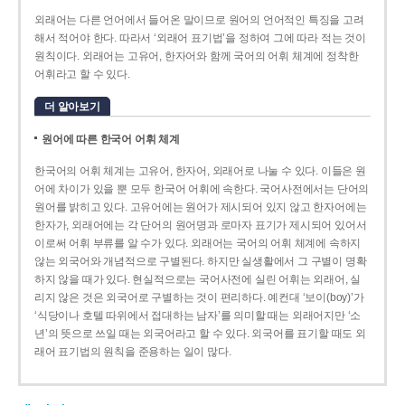
외래어는 다른 언어에서 들어온 말이므로 원어의 언어적인 특징을 고려
해서 적어야 한다. 따라서 ‘외래어 표기법’을 정하여 그에 따라 적는 것이
원칙이다. 외래어는 고유어, 한자어와 함께 국어의 어휘 체계에 정착한
어휘라고 할 수 있다.
더 알아보기
원어에 따른 한국어 어휘 체계
한국어의 어휘 체계는 고유어, 한자어, 외래어로 나눌 수 있다. 이들은 원
어에 차이가 있을 뿐 모두 한국어 어휘에 속한다. 국어사전에서는 단어의
원어를 밝히고 있다. 고유어에는 원어가 제시되어 있지 않고 한자어에는
한자가, 외래어에는 각 단어의 원어명과 로마자 표기가 제시되어 있어서
이로써 어휘 부류를 알 수가 있다. 외래어는 국어의 어휘 체계에 속하지
않는 외국어와 개념적으로 구별된다. 하지만 실생활에서 그 구별이 명확
하지 않을 때가 있다. 현실적으로는 국어사전에 실린 어휘는 외래어, 실
리지 않은 것은 외국어로 구별하는 것이 편리하다. 예컨대 ‘보이(boy)’가
‘식당이나 호텔 따위에서 접대하는 남자’를 의미할 때는 외래어지만 ‘소
년’의 뜻으로 쓰일 때는 외국어라고 할 수 있다. 외국어를 표기할 때도 외
래어 표기법의 원칙을 준용하는 일이 많다.