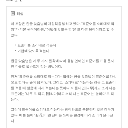
해설
이 조항은 한글 맞춤법의 대원칙을 밝히고 있다. “표준어를 소리대로 적
되”가 기본 원칙이라면, “어법에 맞도록 함”은 또 다른 원칙이라고 할 수
있다.
표준어를 소리대로 적는다.
어법에 맞도록 적는다.
한글 맞춤법은 이 두 가지 원칙에 따라 음성 언어인 표준어를 표음 문자
인 한글로 올바르게 적는 방법이다.
먼저 ‘표준어를 소리대로 적는다’는 말에는 한글 맞춤법이 표준어를 대상
으로 한다는 뜻이 담겨 있다. 그리고 ‘소리대로’ 적는다는 것은 그 표준어
를 적을 때 발음에 따라 적는다는 뜻이다. 이를테면 [나무]라고 소리 나는
표준어는 ‘나무’로 적고, [달리다]라고 소리 나는 표준어는 ‘달리다’로 적
는다.
그런데 표준어를 소리대로 적는다는 원칙만으로 충분하지 않은 경우가
있다. 예를 들어 ‘꽃[花]’이란 단어는 쓰이는 환경에 따라 소리가 달라진
다.