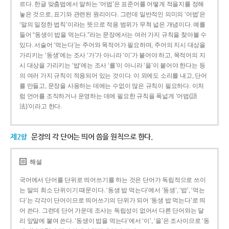
르다. 한글 맞춤법에서 말하는 ‘어법’은 표준어를 어떻게 적을지를 정해
놓은 것으로, 표기와 관련된 원리이다. 그런데 일반적인 의미의 ‘어법’은
‘말의 일정한 법칙’이라는 뜻으로 적용 범위가 무척 넓은 개념이다. 예를
들어 “동생이 밥을 먹는다.”라는 문장에서는 여러 가지 규칙을 찾아볼 수
있다. 서술어 ‘먹는다’는 주어와 목적어가 필요하며, 주어의 지시 대상을
가리키는 ‘동생’에는 조사 ‘가’가 아니라 ‘이’가 붙어야 하고, 목적어의 지
시 대상을 가리키는 ‘밥’에는 조사 ‘를’이 아니라 ‘을’이 붙어야 한다는 등
의 여러 가지 규칙이 적용되어 있는 것이다. 이 외에도 소리를 내고, 단어
를 만들고, 문장을 사용하는 데에는 수없이 많은 규칙이 필요하다. 이처
럼 언어를 조직하거나 운영하는 데에 필요한 규칙을 폭넓게 ‘어법(語
法)’이라고 한다.
제2항
문장의 각 단어는 띄어 씀을 원칙으로 한다.
해설
국어에서 단어를 단위로 띄어쓰기를 하는 것은 단어가 독립적으로 쓰이
는 말의 최소 단위이기 때문이다. ‘동생 밥 먹는다’에서 ‘동생’, ‘밥’, ‘먹는
다’는 각각이 단어이므로 띄어쓰기의 단위가 되어 ‘동생 밥 먹는다’로 띄
어 쓴다. 그런데 단어 가운데 조사는 독립성이 없어서 다른 단어와는 달
리 앞말에 붙여 쓴다. ‘동생이 밥을 먹는다’에서 ‘이’, ‘을’은 조사이므로 ‘동