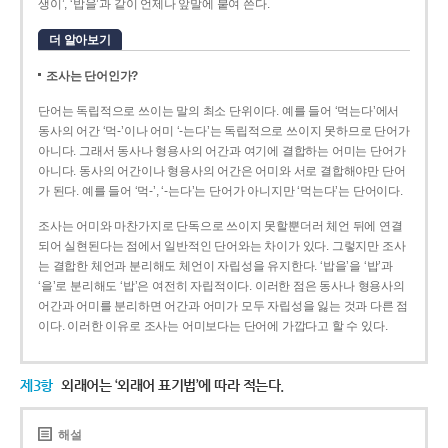
생이’, ‘밥을’과 같이 언제나 앞말에 붙여 쓴다.
더 알아보기
조사는 단어인가?
단어는 독립적으로 쓰이는 말의 최소 단위이다. 예를 들어 ‘먹는다’에서
동사의 어간 ‘먹-­’이나 어미 ‘­-는다’는 독립적으로 쓰이지 못하므로 단어가
아니다. 그래서 동사나 형용사의 어간과 여기에 결합하는 어미는 단어가
아니다. 동사의 어간이나 형용사의 어간은 어미와 서로 결합해야만 단어
가 된다. 예를 들어 ‘먹-’, ‘-는다’는 단어가 아니지만 ‘먹는다’는 단어이다.
조사는 어미와 마찬가지로 단독으로 쓰이지 못할뿐더러 체언 뒤에 연결
되어 실현된다는 점에서 일반적인 단어와는 차이가 있다. 그렇지만 조사
는 결합한 체언과 분리해도 체언이 자립성을 유지한다. ‘밥을’을 ‘밥’과
‘을’로 분리해도 ‘밥’은 여전히 자립적이다. 이러한 점은 동사나 형용사의
어간과 어미를 분리하면 어간과 어미가 모두 자립성을 잃는 것과 다른 점
이다. 이러한 이유로 조사는 어미보다는 단어에 가깝다고 할 수 있다.
제3항
외래어는 ‘외래어 표기법’에 따라 적는다.
해설