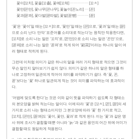
……………
꽃이[꼬치], 꽃을[꼬츨], 꽃에[꼬체]
[꼬ㅊ]
…
꽃만[꼰만], 꽃나무[꼰나무], 꽃놀이[꼰노리]
[꼰]
………
꽃과[꼳꽈], 꽃다발[꼳따발], 꽃밭[꼳빧]
[꼳]
‘꽃’은 ‘꽃이’일 때는 [꼬ㅊ]으로, ‘꽃만’일 때는 [꼰]으로, ‘꽃과’일 때는 [꼳]
으로 소리 난다. 만약 ‘표준어를 소리대로 적는다’는 원칙만 적용한다면,
[꼬치]로 소리 나는 말은 ‘꼬치’로, [꼰만]으로 소리 나는 말은 ‘꼰만’으로,
[꼳꽈]로 소리 나는 말은 ‘꼳꽈’로 적게 되어 ‘꽃[花]’이라는 하나의 말이 여
러 형태로 적히게 된다.
그런데 이처럼 의미가 같은 하나의 말을 여러 가지 형태로 적으면 그것이
무슨 말인지 알아보기가 쉽지 않다. 의미가 같은 하나의 말은 형태를 하
나로 고정하여 일관되게 적어야 의미를 파악하기가 쉽다. 즉 ‘꽃, 꼰,
꼳’보다는 ‘꽃’ 하나로 일관되게 적는 것이 의미를 파악하는 데 효과적이
다.
‘어법에 맞도록 한다’는 것은 이와 같이 뜻을 파악하기 쉽도록 각 형태소
의 본모양을 밝혀 적는다는 말이다. 이에 따라 ‘꽃’은 [꼬ㅊ], [꼰], [꼳]의 세
가지로 소리 나는 형태소이지만 그 본모양에 따라 ‘꽃’ 한 가지로 적고,
[꼬치], [꼰만], [꼳꽈]도 ‘꽃이, 꽃만, 꽃과’로 적게 된다. 이는 ‘꽃’과 같은 명
사 뒤에 조사가 결합할 때뿐 아니라 ‘늙-’과 같은 용언의 어간 뒤에 어미가
결합할 때도 동일하게 적용된다.