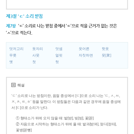
제3절 'ㄷ' 소리 받침
제7항
‘ㄷ’ 소리로 나는 받침 중에서 ‘ㄷ’으로 적을 근거가 없는 것은
‘ㅅ’으로 적는다.
덧저고리
돗자리
엇셈
웃어른
핫옷
무릇
사뭇
얼핏
자칫하면
뭇[衆]
옛
첫
헛
해설
‘ㄷ’ 소리로 나는 받침이란, 음절 종성에서 [ㄷ]으로 소리 나는 ‘ㄷ, ㅅ, ㅆ,
ㅈ, ㅊ, ㅌ, ㅎ’ 등을 말한다. 이 받침들은 다음과 같은 경우에 음절 종성에
서 [ㄷ]으로 소리가 난다.
① 형태소가 뒤에 오지 않을 때: 밭[받], 빚[빋], 꽃[꼳]
② 자음으로 시작하는 형태소가 뒤에 올 때: 밭과[받꽈], 젖다[젇따],
꽃병[꼳뼝]