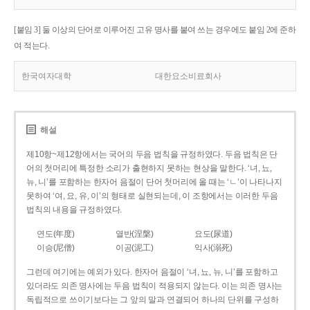
[붙임 3] 둘 이상의 단어로 이루어진 고유 명사를 붙여 쓰는 경우에도 붙임 2에 준하
여 적는다.
한국여자대학
대한요소비료회사
해설
제10항~제12항에서는 국어의 두음 법칙을 규정하였다. 두음 법칙은 단
어의 첫머리에 특정한 소리가 출현하지 못하는 현상을 말한다. ‘녀, 뇨,
뉴, 니’를 포함하는 한자어 음절이 단어 첫머리에 올 때는 ‘ㄴ’이 나타나지
못하여 ‘여, 요, 유, 이’의 형태로 실현되는데, 이 조항에서는 이러한 두음
법칙의 내용을 규정하였다.
연도(年度)
열반(涅槃)
요도(尿道)
이승(尼僧)
이공(泥工)
익사(溺死)
그런데 여기에는 예외가 있다. 한자어 음절이 ‘녀, 뇨, 뉴, 니’를 포함하고
있더라도 의존 명사에는 두음 법칙이 적용되지 않는다. 이는 의존 명사는
독립적으로 쓰이기보다는 그 앞의 말과 연결되어 하나의 단위를 구성하