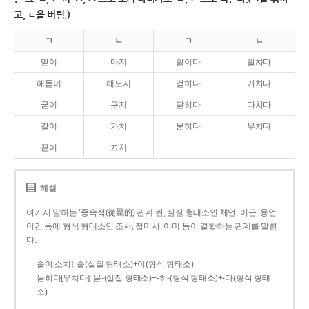
고, ㄴ을 버림.)
ㄱ
ㄴ
ㄱ
ㄴ
맏이
마지
핥이다
할치다
해돋이
해도지
걷히다
거치다
굳이
구지
닫히다
다치다
같이
가치
묻히다
무치다
끝이
끄치
해설
여기서 말하는 ‘종속적(從屬的) 관계’란, 실질 형태소인 체언, 어근, 용언
어간 등에 형식 형태소인 조사, 접미사, 어미 등이 결합하는 관계를 말한
다.
솥이[소치]: 솥(실질 형태소)+이(형식 형태소)
묻히다[무치다]: 묻­-(실질 형태소)+­-히­-(형식 형태소)+-다(형식 형태
소)