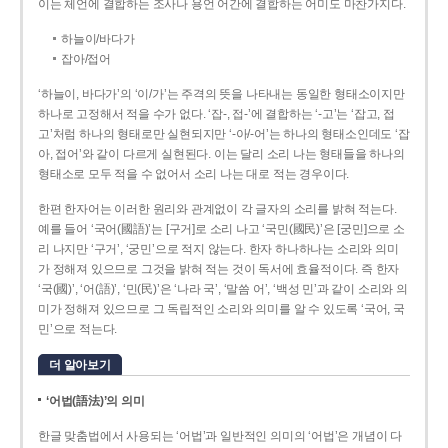
이는 체언에 결합하는 조사나 용언 어간에 결합하는 어미도 마찬가지다.
하늘이/바다가
잡아/접어
‘하늘이, 바다가’의 ‘이/가’는 주격의 뜻을 나타내는 동일한 형태소이지만
하나로 고정해서 적을 수가 없다. ‘잡-, 접-’에 결합하는 ‘-고’는 ‘잡고, 접
고’처럼 하나의 형태로만 실현되지만 ‘-아/-어’는 하나의 형태소인데도 ‘잡
아, 접어’와 같이 다르게 실현된다. 이는 달리 소리 나는 형태들을 하나의
형태소로 모두 적을 수 없어서 소리 나는 대로 적는 경우이다.
한편 한자어는 이러한 원리와 관계없이 각 글자의 소리를 밝혀 적는다.
예를 들어 ‘국어(國語)’는 [구거]로 소리 나고 ‘국민(國民)’은 [궁민]으로 소
리 나지만 ‘구거’, ‘궁민’으로 적지 않는다. 한자 하나하나는 소리와 의미
가 정해져 있으므로 그것을 밝혀 적는 것이 독서에 효율적이다. 즉 한자
‘국(國)’, ‘어(語)’, ‘민(民)’은 ‘나라 국’, ‘말씀 어’, ‘백성 민’과 같이 소리와 의
미가 정해져 있으므로 그 독립적인 소리와 의미를 알 수 있도록 ‘국어, 국
민’으로 적는다.
더 알아보기
‘어법(語法)’의 의미
한글 맞춤법에서 사용되는 ‘어법’과 일반적인 의미의 ‘어법’은 개념이 다