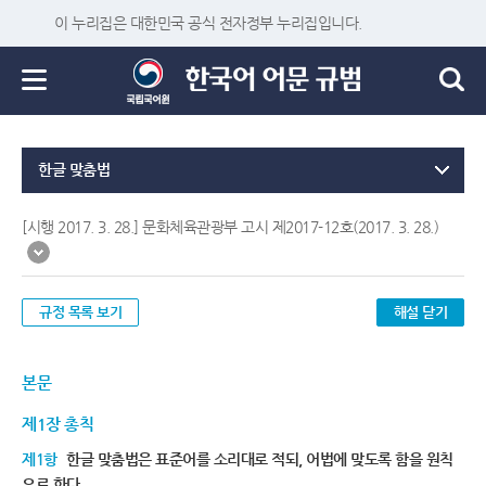
이 누리집은 대한민국 공식 전자정부 누리집입니다.
한글 맞춤법
[시행 2017. 3. 28.] 문화체육관광부 고시 제2017-12호(2017. 3. 28.)
규정 목록 보기
해설 닫기
본문
제1장 총칙
제1항
한글 맞춤법은 표준어를 소리대로 적되, 어법에 맞도록 함을 원칙
으로 한다.