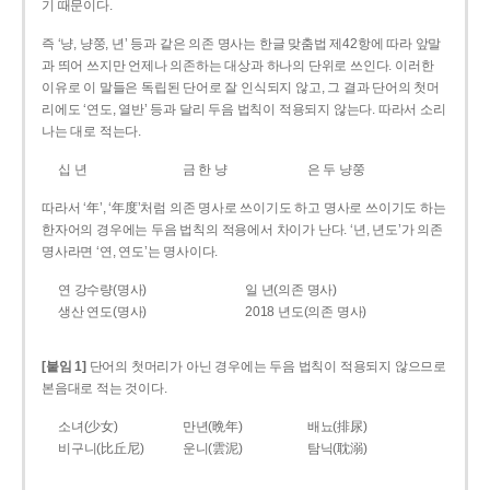
기 때문이다.
즉 ‘냥, 냥쭝, 년’ 등과 같은 의존 명사는 한글 맞춤법 제42항에 따라 앞말
과 띄어 쓰지만 언제나 의존하는 대상과 하나의 단위로 쓰인다. 이러한
이유로 이 말들은 독립된 단어로 잘 인식되지 않고, 그 결과 단어의 첫머
리에도 ‘연도, 열반’ 등과 달리 두음 법칙이 적용되지 않는다. 따라서 소리
나는 대로 적는다.
십 년
금 한 냥
은 두 냥쭝
따라서 ‘年’, ‘年度’처럼 의존 명사로 쓰이기도 하고 명사로 쓰이기도 하는
한자어의 경우에는 두음 법칙의 적용에서 차이가 난다. ‘년, 년도’가 의존
명사라면 ‘연, 연도’는 명사이다.
연 강수량(명사)
일 년(의존 명사)
생산 연도(명사)
2018 년도(의존 명사)
[붙임 1]
단어의 첫머리가 아닌 경우에는 두음 법칙이 적용되지 않으므로
본음대로 적는 것이다.
소녀(少女)
만년(晩年)
배뇨(排尿)
비구니(比丘尼)
운니(雲泥)
탐닉(耽溺)