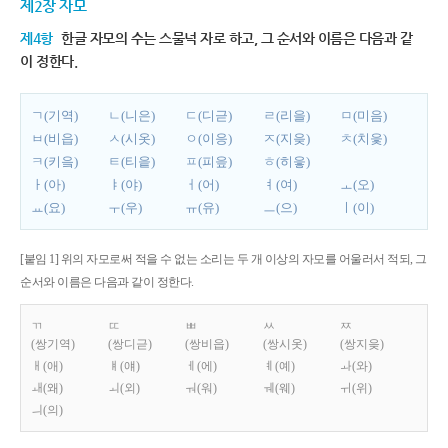
제2장 자모
제4항
한글 자모의 수는 스물넉 자로 하고, 그 순서와 이름은 다음과 같
이 정한다.
ㄱ(기역)
ㄴ(니은)
ㄷ(디귿)
ㄹ(리을)
ㅁ(미음)
ㅂ(비읍)
ㅅ(시옷)
ㅇ(이응)
ㅈ(지읒)
ㅊ(치읓)
ㅋ(키읔)
ㅌ(티읕)
ㅍ(피읖)
ㅎ(히읗)
ㅏ(아)
ㅑ(야)
ㅓ(어)
ㅕ(여)
ㅗ(오)
ㅛ(요)
ㅜ(우)
ㅠ(유)
ㅡ(으)
ㅣ(이)
[붙임 1] 위의 자모로써 적을 수 없는 소리는 두 개 이상의 자모를 어울러서 적되, 그
순서와 이름은 다음과 같이 정한다.
ㄲ
ㄸ
ㅃ
ㅆ
ㅉ
(쌍기역)
(쌍디귿)
(쌍비읍)
(쌍시옷)
(쌍지읒)
ㅐ(애)
ㅒ(얘)
ㅔ(에)
ㅖ(예)
ㅘ(와)
ㅙ(왜)
ㅚ(외)
ㅝ(워)
ㅞ(웨)
ㅟ(위)
ㅢ(의)