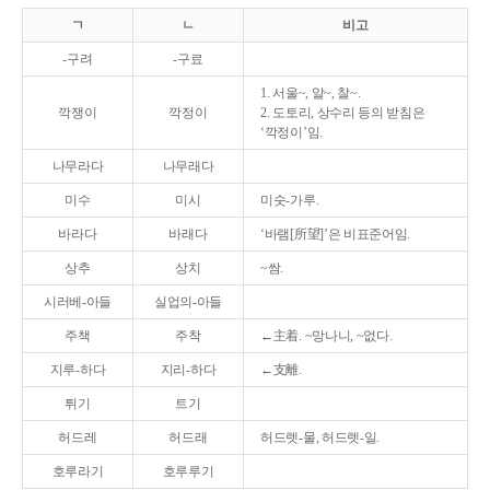
ㄱ
ㄴ
비고
-구려
-구료
1. 서울~, 알~, 찰~.
깍쟁이
깍정이
2. 도토리, 상수리 등의 받침은
‘깍정이’임.
나무라다
나무래다
미수
미시
미숫-가루.
바라다
바래다
‘바램[所望]’은 비표준어임.
상추
상치
~쌈.
시러베-아들
실업의-아들
주책
주착
←主着. ~망나니, ~없다.
지루-하다
지리-하다
←支離.
튀기
트기
허드레
허드래
허드렛-물, 허드렛-일.
호루라기
호루루기