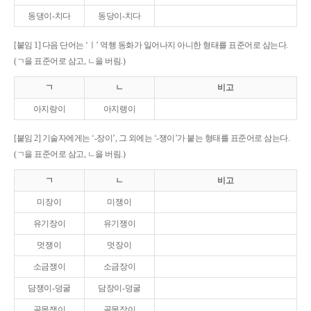
동댕이-치다
동당이-치다
[붙임 1] 다음 단어는 ‘ㅣ’ 역행 동화가 일어나지 아니한 형태를 표준어로 삼는다.
(ㄱ을 표준어로 삼고, ㄴ을 버림.)
ㄱ
ㄴ
비고
아지랑이
아지랭이
[붙임 2] 기술자에게는 ‘-장이’, 그 외에는 ‘-쟁이’가 붙는 형태를 표준어로 삼는다.
(ㄱ을 표준어로 삼고, ㄴ을 버림.)
ㄱ
ㄴ
비고
미장이
미쟁이
유기장이
유기쟁이
멋쟁이
멋장이
소금쟁이
소금장이
담쟁이-덩굴
담장이-덩굴
골목쟁이
골목장이