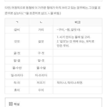
다만, 어원적으로 원형에 더 가까운 형태가 아직 쓰이고 있는 경우에는, 그것을 표
준어로 삼는다.(ㄱ을 표준어로 삼고, ㄴ을 버림.)
ㄱ
ㄴ
비고
갈비
가리
~구이, ~찜, 갈빗-대.
1. 사기 만드는 물레 밑 고리.
갓모
갈모
2. '갈모'는 갓 위에 쓰는, 유지로
만든 우비.
굴-젓
구-젓
말-곁
말-겻
물-수란
물-수랄
밀-뜨리다
미-뜨리다
적-이
저으기
적이-나, 적이나-하면.
휴지
수지
해설