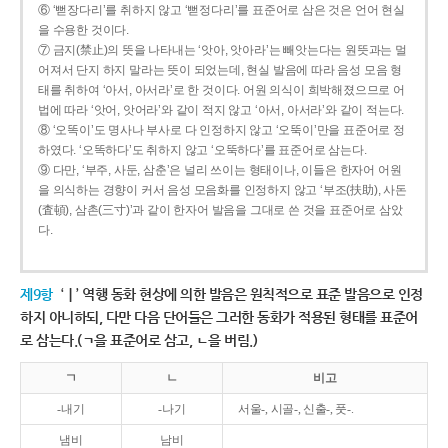
⑥ ‘뻗장다리’를 취하지 않고 ‘뻗정다리’를 표준어로 삼은 것은 언어 현실
을 수용한 것이다.
⑦ 금지(禁止)의 뜻을 나타내는 ‘앗아, 앗아라’는 빼앗는다는 원뜻과는 멀
어져서 단지 하지 말라는 뜻이 되었는데, 현실 발음에 따라 음성 모음 형
태를 취하여 ‘아서, 아서라’로 한 것이다. 어원 의식이 희박해졌으므로 어
법에 따라 ‘앗어, 앗어라’와 같이 적지 않고 ‘아서, 아서라’와 같이 적는다.
⑧ ‘오똑이’도 명사나 부사로 다 인정하지 않고 ‘오뚝이’만을 표준어로 정
하였다. ‘오똑하다’도 취하지 않고 ‘오뚝하다’를 표준어로 삼는다.
⑨ 다만, ‘부주, 사둔, 삼춘’은 널리 쓰이는 형태이나, 이들은 한자어 어원
을 의식하는 경향이 커서 음성 모음화를 인정하지 않고 ‘부조(扶助), 사돈
(査頓), 삼촌(三寸)’과 같이 한자어 발음을 그대로 쓴 것을 표준어로 삼았
다.
제9항
‘ㅣ’ 역행 동화 현상에 의한 발음은 원칙적으로 표준 발음으로 인정
하지 아니하되, 다만 다음 단어들은 그러한 동화가 적용된 형태를 표준어
로 삼는다.(ㄱ을 표준어로 삼고, ㄴ을 버림.)
ㄱ
ㄴ
비고
-내기
-나기
서울-, 시골-, 신출-, 풋-.
냄비
남비