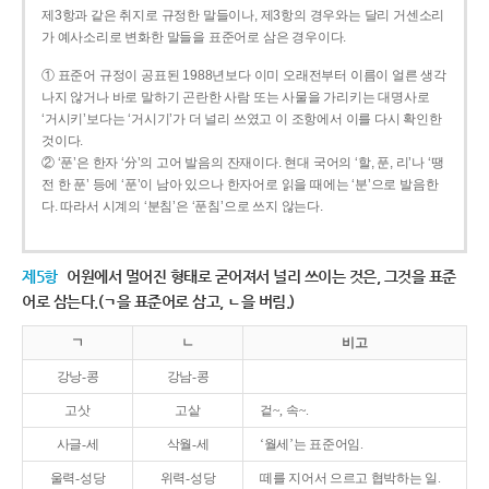
제3항과 같은 취지로 규정한 말들이나, 제3항의 경우와는 달리 거센소리
가 예사소리로 변화한 말들을 표준어로 삼은 경우이다.
① 표준어 규정이 공표된 1988년보다 이미 오래전부터 이름이 얼른 생각
나지 않거나 바로 말하기 곤란한 사람 또는 사물을 가리키는 대명사로
‘거시키’보다는 ‘거시기’가 더 널리 쓰였고 이 조항에서 이를 다시 확인한
것이다.
② ‘푼’은 한자 ‘分’의 고어 발음의 잔재이다. 현대 국어의 ‘할, 푼, 리’나 ‘땡
전 한 푼’ 등에 ‘푼’이 남아 있으나 한자어로 읽을 때에는 ‘분’으로 발음한
다. 따라서 시계의 ‘분침’은 ‘푼침’으로 쓰지 않는다.
제5항
어원에서 멀어진 형태로 굳어져서 널리 쓰이는 것은, 그것을 표준
어로 삼는다.(ㄱ을 표준어로 삼고, ㄴ을 버림.)
ㄱ
ㄴ
비고
강낭-콩
강남-콩
고삿
고샅
겉~, 속~.
사글-세
삭월-세
‘월세’는 표준어임.
울력-성당
위력-성당
떼를 지어서 으르고 협박하는 일.