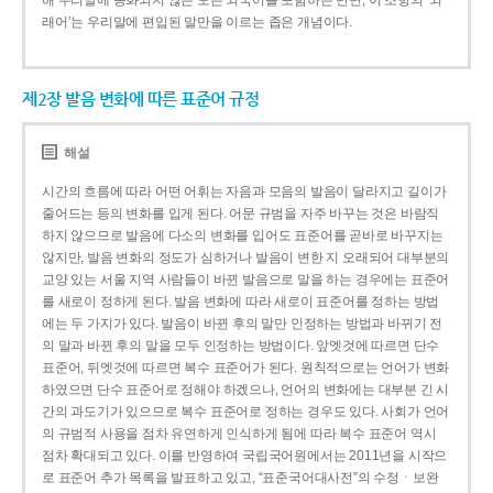
해 우리말에 동화되지 않은 모든 외국어를 포함하는 반면, 이 조항의 ‘외
래어’는 우리말에 편입된 말만을 이르는 좁은 개념이다.
제2장 발음 변화에 따른 표준어 규정
해설
시간의 흐름에 따라 어떤 어휘는 자음과 모음의 발음이 달라지고 길이가
줄어드는 등의 변화를 입게 된다. 어문 규범을 자주 바꾸는 것은 바람직
하지 않으므로 발음에 다소의 변화를 입어도 표준어를 곧바로 바꾸지는
않지만, 발음 변화의 정도가 심하거나 발음이 변한 지 오래되어 대부분의
교양 있는 서울 지역 사람들이 바뀐 발음으로 말을 하는 경우에는 표준어
를 새로이 정하게 된다. 발음 변화에 따라 새로이 표준어를 정하는 방법
에는 두 가지가 있다. 발음이 바뀐 후의 말만 인정하는 방법과 바뀌기 전
의 말과 바뀐 후의 말을 모두 인정하는 방법이다. 앞엣것에 따르면 단수
표준어, 뒤엣것에 따르면 복수 표준어가 된다. 원칙적으로는 언어가 변화
하였으면 단수 표준어로 정해야 하겠으나, 언어의 변화에는 대부분 긴 시
간의 과도기가 있으므로 복수 표준어로 정하는 경우도 있다. 사회가 언어
의 규범적 사용을 점차 유연하게 인식하게 됨에 따라 복수 표준어 역시
점차 확대되고 있다. 이를 반영하여 국립국어원에서는 2011년을 시작으
로 표준어 추가 목록을 발표하고 있고, “표준국어대사전”의 수정ㆍ보완