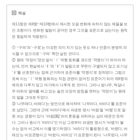
해설
제11항은 제8항~제10항에서 제시한 모음 변화에 속하지 않는 예들을 보
인 조항이다. 변화된 발음이 굳어진 경우 그것을 표준으로 삼는다는 원칙
은 동일하게 적용된다.
① ‘-구려’와 ‘-구료’는 미묘한 의미 차가 있는 듯도 하나 언중이 분명히 의
식할 수 없으므로 ‘-구려’ 쪽만 살린 것이다.
② 원래 ‘깍정이’였던 말이 ‘ㅣ’ 역행 동화를 겪으면 ‘깍젱이’가 되어야 하
는데, 언어 현실에서 ‘ㅐ’와 ‘ㅔ’가 발음으로 뚜렷이 구별되지 않고 표기상
‘ㅐ’를 선호한다는 점에 근거하여 표준어를 ‘깍쟁이’로 정하였다. 그럼으
로써 이는 ‘ㅣ’ 역행 동화와는 직접 관련이 없어진 표준어가 되어 제9항의
예외로 다루지 않고 여기에서 다루게 된 것이다. 그러나 밤나무, 떡갈나
무 따위의 열매를 싸고 있는 술잔 모양의 받침을 뜻하는 ‘깍정이’는 원래
의 말을 그대로 두었다.
③ ‘나무래다, 바래다’는 방언으로 해석하여 ‘나무라다, 바라다’를 표준어
로 삼았다. 그런데 근래 ‘바라다’에서 파생된 명사 ‘바람’을 ‘바램’으로 잘
못 쓰는 경향이 있다. ‘바람[風]’과의 혼동을 피하려는 심리 때문인 듯하
다. 그러나 동사가 ‘바라다’인 이상 그로부터 파생된 명사가 ‘바램’이 될
수는 없어 비고에서 이를 명기하였다. ‘바라다’의 활용형으로, ‘바랬다, 바
래요’는 비표준형이고 ‘바랐다, 바라요’가 표준형이 된다. ‘나무랐다, 나무