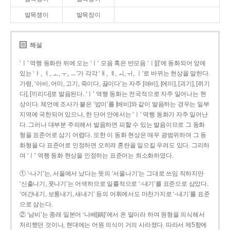
발목쟁이
발목장이
해설
‘ㅣ’ 역행 동화란 뒤에 오는 ‘ㅣ’ 모음 혹은 반모음 ‘ㅣ[j]’에 동화되어 앞에
있는 ‘ㅏ, ㅓ, ㅗ, ㅜ, ㅡ’가 각각 ‘ㅐ, ㅔ, ㅚ, ㅟ, ㅣ’로 바뀌는 현상을 말한다.
가령, ‘아비, 어미, 고기, 죽이다, 끓이다’는 자주 [애비], [에미], [괴기], [쥐기
다], [끼리다]로 발음된다. ‘ㅣ’ 역행 동화는 전국적으로 자주 일어나는 현
상이다. 체언에 조사가 붙은 ‘밥이’를 [배비]와 같이 발음하는 경우는 일부
지역에 국한되어 있으나, 한 단어 안에서는 ‘ㅣ’ 역행 동화가 자주 일어난
다. 그러나 대부분 주의해서 발음하면 피할 수 있는 발음이므로 그 동화
형을 표준어로 삼기 어렵다. 또한 이 동화 현상은 매우 광범위하여 그 동
화형을 다 표준어로 인정하면 오히려 혼란을 일으킬 우려도 있다. 그리하
여 ‘ㅣ’ 역행 동화 현상을 인정하는 표준어는 최소화하였다.
① ‘-나기’는, 서울에서 났다는 뜻의 ‘서울나기’는 그대로 쓰임 직하지만
‘신출나기, 풋나기’는 어색하므로 일률적으로 ‘-내기’를 표준으로 삼았다.
‘여간내기, 보통내기, 새내기’ 등의 어휘에서도 마찬가지로 ‘-내기’를 표준
으로 삼는다.
② ‘남비’는 종래 일본어 ‘나베[鍋]’에서 온 말이라 하여 원형을 의식해서
처리했던 것이나, 현대에는 어원 의식이 거의 사라졌다. 따라서 제5항에