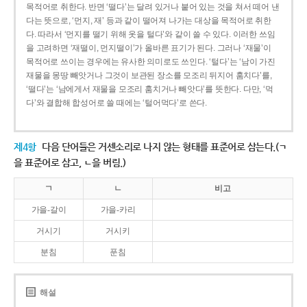
목적어로 취한다. 반면 ‘떨다’는 달려 있거나 붙어 있는 것을 쳐서 떼어 낸
다는 뜻으로, ‘먼지, 재’ 등과 같이 떨어져 나가는 대상을 목적어로 취한
다. 따라서 ‘먼지를 떨기 위해 옷을 털다’와 같이 쓸 수 있다. 이러한 쓰임
을 고려하면 ‘재떨이, 먼지떨이’가 올바른 표기가 된다. 그러나 ‘재물’이
목적어로 쓰이는 경우에는 유사한 의미로도 쓰인다. ‘털다’는 ‘남이 가진
재물을 몽땅 빼앗거나 그것이 보관된 장소를 모조리 뒤지어 훔치다’를,
‘떨다’는 ‘남에게서 재물을 모조리 훔치거나 빼앗다’를 뜻한다. 다만, ‘먹
다’와 결합해 합성어로 쓸 때에는 ‘털어먹다’로 쓴다.
제4항
다음 단어들은 거센소리로 나지 않는 형태를 표준어로 삼는다.(ㄱ
을 표준어로 삼고, ㄴ을 버림.)
ㄱ
ㄴ
비고
가을-갈이
가을-카리
거시기
거시키
분침
푼침
해설