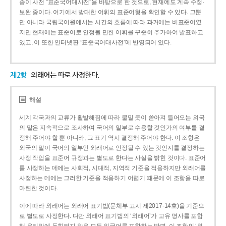
종이 사전 “표준국어대사전”을 바탕으로 한 것으로, 현재에도 계속 수정·
보완 중이다. 여기에서 방대한 어휘의 표준어형을 확인할 수 있다. 그뿐
만 아니라 국립국어원에서는 시간의 흐름에 따라 과거에는 비표준어였
지만 현재에는 표준어로 인정될 만한 어휘를 꾸준히 추가하여 발표하고
있고, 이 또한 인터넷판 “표준국어대사전”에 반영되어 있다.
제2항
외래어는 따로 사정한다.
해설
세계 각국과의 교류가 활발해짐에 따라 물밀 듯이 쏟아져 들어오는 외국
의 말은 지속적으로 조사하여 국어의 일부로 수용할 것인가의 여부를 결
정해 주어야 할 뿐 아니라, 그 표기 역시 결정해 주어야 한다. 이 조항은
외국의 말이 국어의 일부인 외래어로 인정될 수 있는 것인지를 결정하는
사정 작업을 표준어 규정과는 별도로 한다는 사실을 밝힌 것이다. 표준어
를 사정하는 데에는 사회적, 시대적, 지역적 기준을 적용하지만 외래어를
사정하는 데에는 그러한 기준을 적용하기 어렵기 때문에 이 조항을 따로
마련한 것이다.
이에 따라 외래어는 외래어 표기법(문체부 고시 제2017-14호)을 기준으
로 별도로 사정한다. 다만 외래어 표기법의 ‘외래어’가 고유 명사를 포함