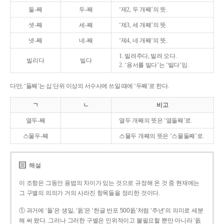
둘-째
두-째
‘제2, 두 개째’의 뜻.
셋-째
세-째
‘제3, 세 개째’의 뜻.
넷-째
네-째
‘제4, 네 개째’의 뜻.
1. 빌려주다, 빌려 오다.
빌리다
빌다
2. ‘용서를 빌다’는 ‘빌다’임.
다만, ‘둘째’는 십 단위 이상의 서수사에 쓰일 때에 ‘두째’로 한다.
ㄱ
ㄴ
비고
열두-째
열두 개째의 뜻은 ‘열둘째’로.
스물두-째
스물두 개째의 뜻은 ‘스물둘째’로.
해설
이 조항은 그동안 용법의 차이가 있는 것으로 규정해 온 것 중 현재에는
그 구별의 의의가 거의 사라진 항목들을 정리한 것이다.
① 과거에 ‘돌’은 생일, ‘돐’은 ‘한글 반포 500돐’처럼 ‘주년’의 의미로 세분
해 써 왔다. 그러나 그러한 구별은 인위적이고 불필요할 뿐만 아니라 ‘돐