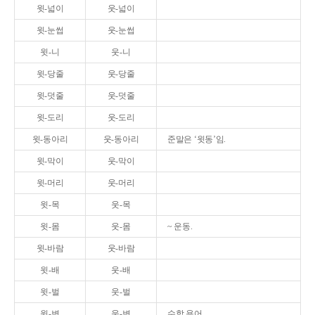
윗-넓이
웃-넓이
윗-눈썹
웃-눈썹
윗-니
웃-니
윗-당줄
웃-당줄
윗-덧줄
웃-덧줄
윗-도리
웃-도리
윗-동아리
웃-동아리
준말은 ‘윗동’임.
윗-막이
웃-막이
윗-머리
웃-머리
윗-목
웃-목
윗-몸
웃-몸
~ 운동.
윗-바람
웃-바람
윗-배
웃-배
윗-벌
웃-벌
윗-변
웃-변
수학 용어.