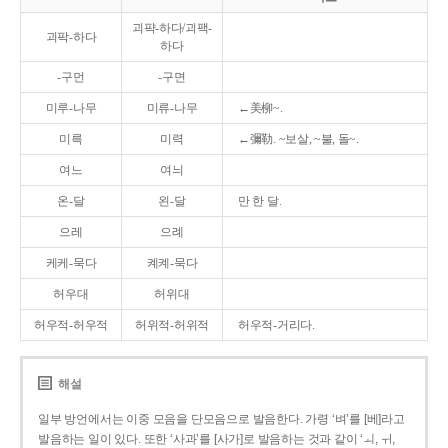
괴퍅-하다/괴팩-
괴팍-하다
하다
-구먼
-구면
미루-나무
미류-나무
←美柳~.
미륵
미력
←彌勒. ~보살, ~불, 돌~.
여느
여늬
온-달
왼-달
만 한 달.
으레
으례
케케-묵다
켸켸-묵다
허우대
허위대
허우적-허우적
허위적-허위적
허우적-거리다.
해설
일부 방언에서는 이중 모음을 단모음으로 발음한다. 가령 ‘벼’를 [베]라고
발음하는 일이 있다. 또한 ‘사과’를 [사가]로 발음하는 것과 같이 ‘ㅚ, ㅟ,