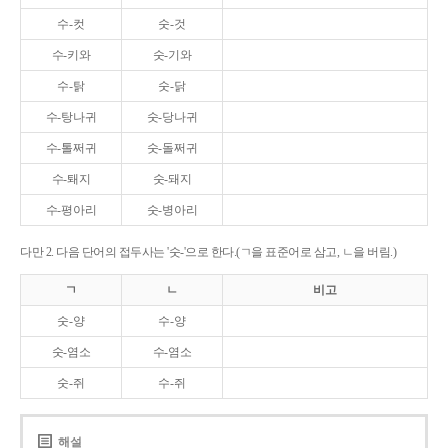
수-컷
숫-것
수-키와
숫-기와
수-탉
숫-닭
수-탕나귀
숫-당나귀
수-톨쩌귀
숫-돌쩌귀
수-퇘지
숫-돼지
수-평아리
숫-병아리
다만 2. 다음 단어의 접두사는 '숫-'으로 한다.(ㄱ을 표준어로 삼고, ㄴ을 버림.)
ㄱ
ㄴ
비고
숫-양
수-양
숫-염소
수-염소
숫-쥐
수-쥐
해설