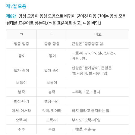
제2절 모음
제8항
양성 모음이 음성 모음으로 바뀌어 굳어진 다음 단어는 음성 모음
형태를 표준어로 삼는다.(ㄱ을 표준어로 삼고, ㄴ을 버림.)
ㄱ
ㄴ
비고
깡충-깡충
깡총-깡총
큰말은 ‘껑충껑충’임.
←童-이. 귀-, 막-, 선-, 쌍-, 검-,
-둥이
-동이
바람-, 흰-.
센말은 ‘빨가숭이’, 큰말은
발가-숭이
발가-송이
‘벌거숭이, 뻘거숭이’임.
보퉁이
보통이
봉죽
봉족
←奉足. ~꾼, ~들다.
뻗정-다리
뻗장-다리
아서, 아서라
앗아, 앗아라
하지 말라고 금지하는 말.
오뚝-이
오똑-이
부사도 ‘오뚝-이’임.
주추
주초
←柱礎. 주춧-돌.