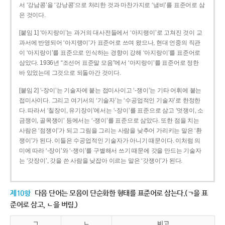
서 ‘강남콩’을 ‘강낭콩’으로 처리한 것과 마찬가지로 ‘냄비’를 표준어로 삼
은 것이다.
[붙임 1] ‘아지랑이’는 과거의 대사전들에서 ‘아지랭이’로 고쳐진 것이 교
과서에 반영되어 ‘아지랭이’가 표준어로 쓰여 왔으나, 현대 언중의 직관
이 ‘아지랑이’를 표준으로 인식하는 경향이 강해 ‘아지랑이’를 표준어로
삼았다. 1936년 “조선어 표준말 모음”에서 ‘아지랑이’를 표준어로 정한
바 있었는데 그것으로 되돌아간 것이다.
[붙임 2] ‘-장이’는 기술자에 붙는 접미사이고 ‘-쟁이’는 기타 어휘에 붙는
접미사이다. 그리고 여기서의 ‘기술자’는 ‘수공업적인 기술자’로 한정한
다. 따라서 ‘칠장이, 유기장이’에서는 ‘-장이’를 표준으로 삼고 ‘멋쟁이, 소
금쟁이, 골목쟁이’ 등에서는 ‘-쟁이’를 표준으로 삼았다. 또한 점을 치는
사람은 ‘점쟁이’가 되고 그림을 그리는 사람을 낮추어 가리키는 말은 ‘환
쟁이’가 된다. 이들은 수공업적인 기술자가 아니기 때문이다. 이처럼 의
미에 따라 ‘-장이’와 ‘-쟁이’를 구별해서 쓰기 때문에 갓을 만드는 기술자
는 ‘갓장이’, 갓을 쓴 사람을 낮잡아 이르는 말은 ‘갓쟁이’가 된다.
제10항
다음 단어는 모음이 단순화한 형태를 표준어로 삼는다.(ㄱ을 표
준어로 삼고, ㄴ을 버림.)
ㄱ
ㄴ
비고