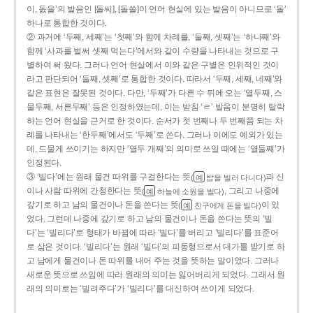
이, 돐을’의 발음인 [돌씨], [돌쓸]이 언어 현실에 있는 발음이 아니므로 ‘돌’
하나로 통합한 것이다.
② 과거에 ‘두째, 세째’는 ‘첫째’와 함께 차례를, ‘둘째, 셋째’는 ‘하나째’와
함께 ‘사과를 벌써 셋째 먹는다’에서와 같이 수량을 나타내는 것으로 구
별하여 써 왔다. 그러나 언어 현실에서 이와 같은 구별은 인위적인 것이
라고 판단되어 ‘둘째, 셋째’로 통합한 것이다. 따라서 ‘두째, 세째, 네째’와
같은 표현은 잘못된 것이다. 다만, ‘두째’가 다른 수 뒤에 오는 ‘열두째, 스
물두째, 서른두째’ 등은 인정하였는데, 이는 받침 ‘ㄹ’ 발음이 분명히 탈락
하는 언어 현실을 근거로 한 것이다. 순서가 첫 번째나 두 번째쯤 되는 차
례를 나타내는 ‘한두째’에서도 ‘두째’로 쓴다. 그러나 이에도 예외가 있는
데, 드물게 쓰이기는 하지만 ‘열두 개째’의 의미로 쓰일 때에는 ‘열둘째’가
인정된다.
③ ‘빌다’에는 원래 물건 따위를 구걸한다는 뜻
과 신
(
밥을 빌러 다니다)
예
이나 사람 따위에 간청한다는 뜻
, 그리고 나중에
(
하늘에 소원을 빌다)
예
갚기로 하고 남의 물건이나 돈을 쓴다는 뜻
이 있
(
친구에게 돈을 빌다)
예
었다. 그런데 나중에 갚기로 하고 남의 물건이나 돈을 쓴다는 뜻의 ‘빌
다’는 ‘빌리다’로 형태가 바뀜에 따라 ‘빌다’를 버리고 ‘빌리다’를 표준어
로 삼은 것이다. ‘빌리다’는 원래 ‘빌다’의 피동형으로서 대가를 받기로 하
고 남에게 물건이나 돈 따위를 내어 주는 것을 뜻하는 말이었다. 그러나
새로운 뜻으로 쓰임에 따라 원래의 의미는 잃어버리게 되었다. 그래서 원
래의 의미로는 ‘빌려주다’가 ‘빌리다’를 대신하여 쓰이게 되었다.