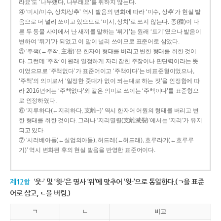
라요’도 ‘나무랬다, 나무래요’를 취하지 않는다.
④ ‘미시/미수, 상치/상추’ 역시 발음의 변화에 따라 ‘미수, 상추’가 현실 발
음으로 더 널리 쓰이고 있으므로 ‘미시, 상치’로 쓰지 않는다. 종(種)이 다
른 두 동물 사이에서 난 새끼를 말하는 ‘튀기’는 원래 ‘트기’였으나 발음이
변하여 ‘튀기’가 되었고 이 말이 널리 쓰이므로 표준어로 삼았다.
⑤ ‘주책(←주착, 主着)’은 한자어 형태를 버리고 변한 형태를 취한 것이
다. 그런데 ‘주착’이 원래 일정하게 자리 잡힌 주장이나 판단력이라는 뜻
이었으므로 ‘주책없다’가 표준어이고 ‘주책이다’는 비표준형이었으나,
‘주책’의 의미로서 ‘일정한 줏대가 없이 되는대로 하는 짓’을 인정함에 따
라 2016년에는 ‘주책없다’와 같은 의미로 쓰이는 ‘주책이다’를 표준형으
로 인정하였다.
⑥ ‘지루하다(←지리하다, 支離--)’ 역시 한자어 어원의 형태를 버리고 변
한 형태를 취한 것이다. 그러나 ‘지리멸렬(支離滅裂)’에서는 ‘지리’가 유지
되고 있다.
⑦ ‘시러베아들(←실업의아들), 허드레(←허드래), 호루라기(←호루루
기)’ 역시 변화된 후의 현실 발음을 반영한 표준어이다.
제12항
‘웃-’ 및 ‘윗-’은 명사 ‘위’에 맞추어 ‘윗-’으로 통일한다.(ㄱ을 표준
어로 삼고, ㄴ을 버림.)
ㄱ
ㄴ
비고