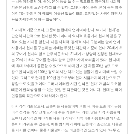
는 사람이라도 비어, 속어, 은어 등을 쓸 수는 있으므로 표준어의 사회적
기준은 상당히 느슨하다고 할 수 있다. 그러나 비어, 속어, 은어 등은 표준
어이기는 하되 언어 예절에 어긋난 말들이므로, 교양 있는 사람이라면 사
용을 자제하여야 하는 말들이다.
2. 시대적 기준으로서, 표준어는 현대의 언어여야 한다. 여기서 ‘현대’는
단순히 시간적으로 현재란 뜻이 아니라 역사적 흐름에서 현재와 같은 구
획에 있는 시대를 말한다. 다른 사회적, 경제적 시대 구분과는 달리 언어
사용에서 현대를 구분하는 데에는 뚜렷한 객관적 기준이 없다. 20세기 초
의 구어가 현대의 말로 간주되곤 하나, 21세기가 상당히 진행된 현재로서
는 20세기 초의 구어를 현대의 말로 간주하기에 어려움이 있다. 한 시대
에 최대 4세대가 공존할 수 있으므로 세대 간 시간 차를 30년 남짓으로
잡으면 넉넉잡아 100년 정도의 시간 차가 있는 말들이 한 시대에 쓰일 수
있다. 그러므로 현대를 100년 전으로부터 현재 시점까지의 기간으로 규
정할 수도 있을 것이다. 그러나 이러한 시간 인식은 ‘현대’ 개념의 모호함
때문에 편의상 행할 수 있는 것일 뿐 객관적인 것은 아니다. ‘현대’는 국어
언중들의 직관으로 이해하여야 한다.
3. 지역적 기준으로서, 표준어는 서울말이어야 한다. 이는 표준어의 공용
어적 성격을 가장 크게 드러내 주는 기준이다. 가령, 많은 지역 사람들이
모여서 공식적인 이야기를 나눌 때 각자의 지역어를 사용한다면 의사소
통이 어려워질 수 있는데, 이를 방지하기 위해 표준어의 조건으로 서울말
을 제시한 것이다. 물론 서울말이라도 비표준적인 요소가 있다. “나두 간