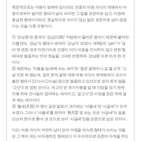
학문적으로는 어원이 밝혀져 있더라도 언중의 어원 의식이 약해져서 어
원으로부터 멀어진 형태가 널리 쓰이면 그 말을 표준어로 삼고, 어원에
충실한 형태이더라도 현실적으로 쓰이지 않는 말은 표준어로 삼지 않겠
다는 것을 다룬 조항이다.
① ‘강낭콩’은 중국의 ‘강남(江南)’ 지방에서 들여온 콩이기 때문에 붙여진
이름인데, ‘강남’의 형태가 변하여 ‘강낭’이 되었다. 제9항의 ‘남비’가 ‘냄
비’로 변한 것과 마찬가지로 언중이 이미 어원을 인식하지 않고 변한 형
태대로 발음하는 언어 현실을 그대로 반영하여 ‘강낭콩’으로 쓰게 한 것
이다.
② 예전에는 ‘지붕을 일 때에 쓰는 새끼’와 ‘좁은 골목이나 길’을 모두 ‘고
샅’으로 써 왔는데, 앞의 뜻의 말에 대해 어원 의식이 희박해져서 조사가
붙은 형태가 [고사시/고사슬] 등으로 발음되고 있으므로 앞의 뜻의 말을
‘고삿’으로 정한 것이다. ‘속고삿’은 초가지붕을 일 때 이엉을 얹기 전에
지붕 위에 건너질러 잡아매는 새끼이고, ‘겉고삿’은 이엉을 얹은 위에 걸
쳐 매는 새끼이다.
③ ‘월세(月貰)’와 뜻이 같은 말로서 과거에는 ‘삭월세’와 ‘사글세’가 모두
쓰였다. 그러나 ‘삭월세’를 한자어 ‘朔月貰’로 보는 것은 ‘사글세’의 음을
단순히 한자로 흉내 낸 것으로 보아 ‘사글세’만을 표준으로 삼은 것이다.
다만, 어원 의식이 여전히 남아 있어 어원을 의식한 형태가 쓰이는 것들
은 그 짝이 되는 비어원적인 형태보다 더 우선적으로 표준어 자격을 주도