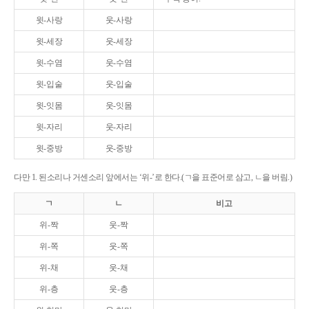
윗-사랑
웃-사랑
윗-세장
웃-세장
윗-수염
웃-수염
윗-입술
웃-입술
윗-잇몸
웃-잇몸
윗-자리
웃-자리
윗-중방
웃-중방
다만 1. 된소리나 거센소리 앞에서는 ‘위-’로 한다.(ㄱ을 표준어로 삼고, ㄴ을 버림.)
ㄱ
ㄴ
비고
위-짝
웃-짝
위-쪽
웃-쪽
위-채
웃-채
위-층
웃-층