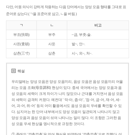
다만, 어원 의식이 강하게 작용하는 다음 단어에서는 양성 모음 형태를 그대로 표
준어로 삼는다.(ㄱ을 표준어로 삼고, ㄴ을 버림.)
ㄱ
ㄴ
비고
부조(扶助)
부주
~금, 부좃-술.
사돈(査頓)
사둔
밭~, 안~.
삼촌(三寸)
삼춘
시~, 외~, 처~.
해설
우리말에는 양성 모음은 양성 모음끼리, 음성 모음은 음성 모음끼리 어울
리는 모음 조화(母音調和) 현상이 있다. 중세 국어에서는 양성 모음과 음
성 모음의 세력이 크게 차이가 나지 않았으나 근대를 거치면서 음성 모음
의 세력이 급격히 커졌다. 예컨대 ‘ 막-아, 좁-아’, ‘접-어, 굽-어, 재-어, 세-
어, 괴-어, 쥐-어’ 등의 어미 활용에서도 음성 모음의 우세를 확인할 수 있
다. 심지어는 한 단어 내부에서도 양성 모음이 일관되게 나타나지 않고
양성 모음과 음성 모음이 섞여 나타나는 일이 많다. 이 조항은 그러한 음
성 모음 우세 현상을 명시적으로 규정한 것이다.
① 종래의 ‘깡총깡총’은 언어 현실을 반영하여 ‘깡충깡충’으로 정했다. 이