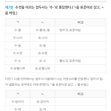
제7항
수컷을 이르는 접두사는 '수-'로 통일한다.(ㄱ을 표준어로 삼고, ㄴ
을 버림.)
ㄱ
ㄴ
비고
수-꿩
수-퀑/숫-꿩
'장끼'도 표준어임.
수-나사
숫-나사
수-놈
숫-놈
수-사돈
숫-사돈
수-소
숫-소
'황소'도 표준어임.
수-은행나무
숫-은행나무
다만 1. 다음 단어에서는 접두사 다음에서 나는 거센소리를 인정한다. 접두사 '암-
'이 결합되는 경우에도 이에 준한다.(ㄱ을 표준어로 삼고, ㄴ을 버림.)
ㄱ
ㄴ
비고
수-캉아지
숫-강아지
수-캐
숫-개