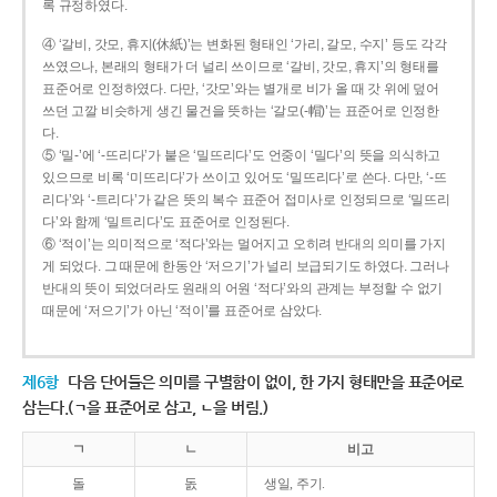
록 규정하였다.
④ ‘갈비, 갓모, 휴지(休紙)’는 변화된 형태인 ‘가리, 갈모, 수지’ 등도 각각
쓰였으나, 본래의 형태가 더 널리 쓰이므로 ‘갈비, 갓모, 휴지’의 형태를
표준어로 인정하였다. 다만, ‘갓모’와는 별개로 비가 올 때 갓 위에 덮어
쓰던 고깔 비슷하게 생긴 물건을 뜻하는 ‘갈모(-帽)’는 표준어로 인정한
다.
⑤ ‘밀-’에 ‘-뜨리다’가 붙은 ‘밀뜨리다’도 언중이 ‘밀다’의 뜻을 의식하고
있으므로 비록 ‘미뜨리다’가 쓰이고 있어도 ‘밀뜨리다’로 쓴다. 다만, ‘-뜨
리다’와 ‘-트리다’가 같은 뜻의 복수 표준어 접미사로 인정되므로 ‘밀뜨리
다’와 함께 ‘밀트리다’도 표준어로 인정된다.
⑥ ‘적이’는 의미적으로 ‘적다’와는 멀어지고 오히려 반대의 의미를 가지
게 되었다. 그 때문에 한동안 ‘저으기’가 널리 보급되기도 하였다. 그러나
반대의 뜻이 되었더라도 원래의 어원 ‘적다’와의 관계는 부정할 수 없기
때문에 ‘저으기’가 아닌 ‘적이’를 표준어로 삼았다.
제6항
다음 단어들은 의미를 구별함이 없이, 한 가지 형태만을 표준어로
삼는다.(ㄱ을 표준어로 삼고, ㄴ을 버림.)
ㄱ
ㄴ
비고
돌
돐
생일, 주기.