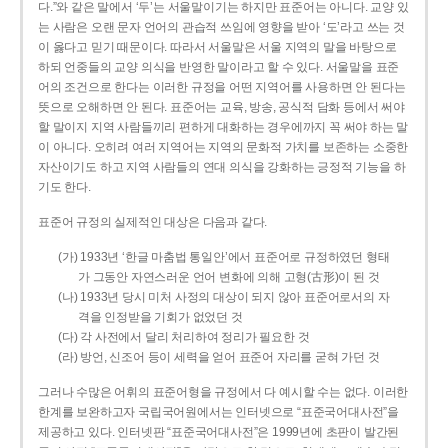
다.”와 같은 말에서 ‘두’는 서울말이기는 하지만 표준어는 아니다. 교양 있
는 사람은 오랜 문자 언어의 관습적 쓰임에 영향을 받아 ‘도’라고 쓰는 것
이 옳다고 믿기 때문이다. 따라서 서울말은 서울 지역의 말을 바탕으로
하되 언중들의 교양 의식을 반영한 말이라고 할 수 있다. 서울말을 표준
어의 조건으로 한다는 이러한 규정을 어떤 지역어를 사용하면 안 된다는
뜻으로 오해하면 안 된다. 표준어는 교육, 방송, 공식적 담화 등에서 써야
할 말이지 지역 사람들끼리 편하게 대화하는 경우에까지 꼭 써야 하는 말
이 아니다. 오히려 여러 지역어는 지역의 문화적 가치를 보존하는 소중한
자산이기도 하고 지역 사람들의 연대 의식을 강화하는 긍정적 기능을 하
기도 한다.
표준어 규정의 실제적인 대상은 다음과 같다.
(가) 1933년 ‘한글 마춤법 통일안’에서 표준어로 규정하였던 형태
가 그동안 자연스러운 언어 변화에 의해 고형(古形)이 된 것
(나) 1933년 당시 미처 사정의 대상이 되지 않아 표준어로서의 자
격을 인정받을 기회가 없었던 것
(다) 각 사전에서 달리 처리하여 정리가 필요한 것
(라) 방언, 신조어 등이 세력을 얻어 표준어 자리를 굳혀 가던 것
그러나 수많은 어휘의 표준어형을 규정에서 다 예시할 수는 없다. 이러한
한계를 보완하고자 국립국어원에서는 인터넷으로 “표준국어대사전”을
제공하고 있다. 인터넷판 “표준국어대사전”은 1999년에 초판이 발간된