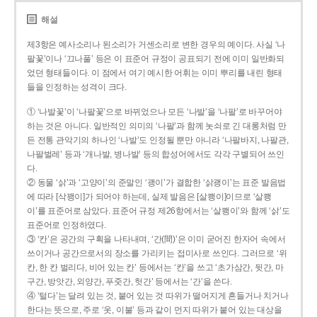
해설
제3항은 예사소리나 된소리가 거센소리로 변한 경우의 예이다. 사실 ‘나
팔꽃’이나 ‘끄나풀’ 등은 이 표준어 규정이 공표되기 전에 이미 일반화되
었던 형태들이다. 이 점에서 여기 예시한 어휘는 이미 뿌리를 내린 형태
들을 인정하는 성격이 크다.
① ‘나발꽃’이 ‘나팔꽃’으로 바뀌었으나 모든 ‘나발’을 ‘나팔’로 바꾸어야
하는 것은 아니다. 일반적인 의미의 ‘나팔’과 함께 놋쇠로 긴 대롱처럼 만
든 전통 관악기의 하나인 ‘나발’도 인정될 뿐만 아니라 ‘나팔바지, 나팔관,
나팔벌레’ 등과 ‘개나발, 병나발’ 등의 합성어에서도 각각 구별되어 쓰인
다.
② 동물 ‘삵’과 ‘고양이’의 준말인 ‘괭이’가 결합한 ‘삵괭이’는 표준 발음법
에 따라 [삭꽹이]가 되어야 하는데, 실제 발음은 [살쾡이]이므로 ‘살쾡
이’를 표준어로 삼았다. 표준어 규정 제26항에서는 ‘살쾡이’와 함께 ‘삵’도
표준어로 인정하였다.
③ ‘칸’은 공간의 구획을 나타내며, ‘간(間)’은 이미 굳어진 한자어 속에서
쓰이거나 공간으로서의 장소를 가리키는 접미사로 쓰인다. 그러므로 ‘위
칸, 한 칸 벌리다, 비어 있는 칸’ 등에서는 ‘칸’을 쓰고 ‘초가삼간, 뒷간, 마
구간, 방앗간, 외양간, 푸줏간, 헛간’ 등에서는 ‘간’을 쓴다.
④ ‘털다’는 달려 있는 것, 붙어 있는 것 따위가 떨어지게 흔들거나 치거나
한다는 뜻으로, 주로 ‘옷, 이불’ 등과 같이 먼지 따위가 붙어 있는 대상을