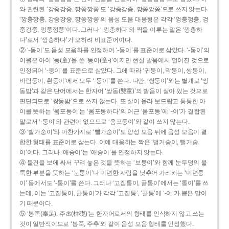
와 관련된 ‘강중강중, 깡쭝깡쭝’도 ‘강종강종, 깡쫑깡쫑’으로 쓰지 않는다.
‘깡충깡충, 강중강중, 깡쭝깡쭝’의 음성 모음 대응형은 각각 ‘껑충껑충, 겅
중겅중, 껑쭝껑쭝’이다. 그러나 ‘ 껑충하다’와 짝을 이루는 말은 ‘깡총하
다’로서 ‘깡충하다’가 오히려 비표준어이다.
② ‘-동이’도 음성 모음화를 인정하여 ‘-둥이’를 표준어로 삼았다. ‘-둥이’의
어원은 아이 ‘동(童)’을 쓴 ‘동이(童-)’이지만 현실 발음에서 멀어진 것으로
인정되어 ‘-둥이’를 표준으로 삼았다. 그에 따라 ‘귀둥이, 막둥이, 쌍둥이,
바람둥이, 흰둥이’에서 모두 ‘-둥이’를 쓴다. 다만, ‘쌍둥이’와는 별개로 ‘쌍
동밤’과 같은 단어에서는 한자어 ‘쌍동(雙童)’의 발음이 살아 있는 것으로
판단되므로 ‘쌍둥밤’으로 쓰지 않는다. 또 살이 올라 보드랍고 통통한 아
이를 뜻하는 ‘옴포동이’는 ‘옴포동하다’의 어근 ‘옴포동’에 ‘-이’가 결합된
말로서 ‘-둥이’와 관련이 없으므로 ‘옴포둥이’와 같이 쓰지 않는다.
③ ‘발가숭이’와 마찬가지로 ‘빨가숭이’도 양성 모음 뒤에 음성 모음이 결
합한 형태를 표준어로 삼는다. 이에 대응하는 짝은 ‘벌거숭이, 뻘거숭
이’이다. 그러나 ‘애송이’는 ‘애숭이’를 인정하지 않는다.
④ 물건을 보에 싸서 꾸려 놓은 것을 뜻하는 ‘보퉁이’와 함께 눈두덩의 불
룩한 부분을 뜻하는 ‘눈퉁이’나 미련한 사람을 낮추어 가리키는 ‘미련퉁
이’ 등에서도 ‘-퉁이’를 쓴다. 그러나 ‘고집통이, 골통이’에서는 ‘통이’를 쓰
는데, 이는 ‘고집통이, 골통이’가 각각 ‘고집통’, ‘골통’에 ‘-이’가 붙은 말이
기 때문이다.
⑤ ‘봉족(奉足), 주초(柱礎)’는 한자어로서의 형태를 인식하지 않고 쓰는
것이 일반적이므로 ‘봉죽, 주추’와 같이 음성 모음 형태를 인정했다.