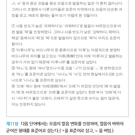
ㅘ, ㅝ’ 등의 원순 모음을 평순 모음으로 발음하는 일은 더 흔히 일어난다.
그러나 이 조항에서 다룬 단어들은 표준어 지역에서도 모음의 단순화 과
정을 겪고, 애초의 형태는 들어 보기 어렵게 된 것들이다.
① 사용 빈도가 높은 ‘괴퍅하다’는 ‘괴팍하다’로 발음이 바뀌었으므로 바
뀐 발음 ‘팍’을 인정하였다. 그러나 사용 빈도가 낮은 ‘강퍅하다, 퍅하다,
퍅성’ 등에서의 ‘퍅’은 ‘팍’으로 발음되지 않으므로 ‘퍅’이 아직도 표준어
형이다.
② ‘미류나무’는 버드나무의 한 종류이므로 ‘미류’는 어원적으로 분명히
버드나무의 의미를 담고 있는 ‘미류(美柳)’인데 이제 ‘미류’라고 발음하는
경우가 거의 없기 때문에 ‘미루나무’를 표준어로 삼았다.
③ ‘여느’도 원래 ‘여늬’였으나 이중 모음 ‘ㅢ’가 단모음 ‘ㅡ’로 변하였으므
로 ‘여느’를 표준어로 삼았다. ‘늬나노’의 ‘늬’도 언어 현실에서 [니]로 소리
나므로 ‘니나노’를 표준어로 삼는다.
④ ‘으례’ 역시 원래 ‘의례(依例)’에서 ‘으례’가 되었던 것인데 ‘례’의 발음
이 ‘레’로 바뀌었으므로 ‘으레’를 표준어로 삼았다. 한편 부사 ‘으레’에 다
시 ‘-이/-히’가 붙은 ‘으레이, 으레히’가 같은 뜻으로 쓰이는 일이 많은데,
이는 인정하지 않는다.
제11항
다음 단어에서는 모음의 발음 변화를 인정하여, 발음이 바뀌어
굳어진 형태를 표준어로 삼는다.(ㄱ을 표준어로 삼고, ㄴ을 버림.)