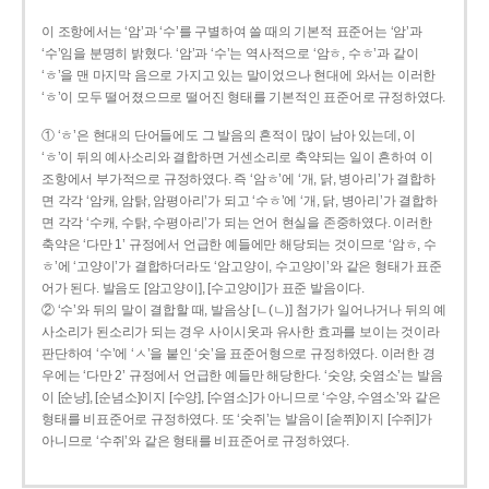
이 조항에서는 ‘암’과 ‘수’를 구별하여 쓸 때의 기본적 표준어는 ‘암’과
‘수’임을 분명히 밝혔다. ‘암’과 ‘수’는 역사적으로 ‘암ㅎ, 수ㅎ’과 같이
‘ㅎ’을 맨 마지막 음으로 가지고 있는 말이었으나 현대에 와서는 이러한
‘ㅎ’이 모두 떨어졌으므로 떨어진 형태를 기본적인 표준어로 규정하였다.
① ‘ㅎ’은 현대의 단어들에도 그 발음의 흔적이 많이 남아 있는데, 이
‘ㅎ’이 뒤의 예사소리와 결합하면 거센소리로 축약되는 일이 흔하여 이
조항에서 부가적으로 규정하였다. 즉 ‘암ㅎ’에 ‘개, 닭, 병아리’가 결합하
면 각각 ‘암캐, 암탉, 암평아리’가 되고 ‘수ㅎ’에 ‘개, 닭, 병아리’가 결합하
면 각각 ‘수캐, 수탉, 수평아리’가 되는 언어 현실을 존중하였다. 이러한
축약은 ‘다만 1’ 규정에서 언급한 예들에만 해당되는 것이므로 ‘암ㅎ, 수
ㅎ’에 ‘고양이’가 결합하더라도 ‘암고양이, 수고양이’와 같은 형태가 표준
어가 된다. 발음도 [암고양이], [수고양이]가 표준 발음이다.
② ‘수’와 뒤의 말이 결합할 때, 발음상 [ㄴ(ㄴ)] 첨가가 일어나거나 뒤의 예
사소리가 된소리가 되는 경우 사이시옷과 유사한 효과를 보이는 것이라
판단하여 ‘수’에 ‘ㅅ’을 붙인 ‘숫’을 표준어형으로 규정하였다. 이러한 경
우에는 ‘다만 2’ 규정에서 언급한 예들만 해당한다. ‘숫양, 숫염소’는 발음
이 [순냥], [순념소]이지 [수양], [수염소]가 아니므로 ‘수양, 수염소’와 같은
형태를 비표준어로 규정하였다. 또 ‘숫쥐’는 발음이 [숟쮜]이지 [수쥐]가
아니므로 ‘수쥐’와 같은 형태를 비표준어로 규정하였다.