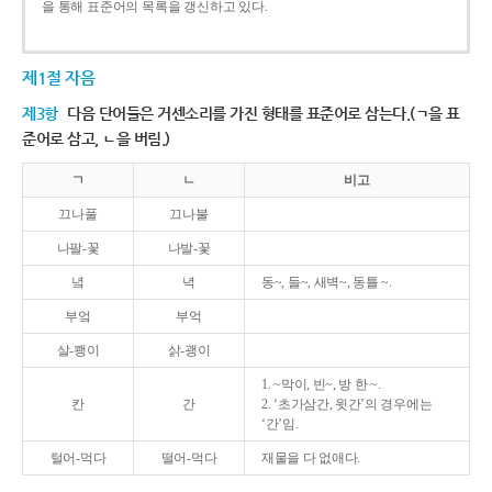
을 통해 표준어의 목록을 갱신하고 있다.
제1절 자음
제3항
다음 단어들은 거센소리를 가진 형태를 표준어로 삼는다.(ㄱ을 표
준어로 삼고, ㄴ을 버림.)
ㄱ
ㄴ
비고
끄나풀
끄나불
나팔-꽃
나발-꽃
녘
녁
동~, 들~, 새벽~, 동틀 ~.
부엌
부억
살-쾡이
삵-괭이
1. ~막이, 빈~, 방 한 ~.
칸
간
2. ‘초가삼간, 윗간’의 경우에는
‘간’임.
털어-먹다
떨어-먹다
재물을 다 없애다.