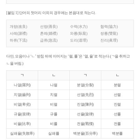
[붙임 1] 단어의 첫머리 이외의 경우에는 본음대로 적는다.
개량(改良)
선량(善良)
수력(水力)
협력(協力)
사례(謝禮)
혼례(婚禮)
와룡(臥龍)
쌍룡(雙龍)
하류(下流)
급류(急流)
도리(道理)
진리(眞理)
다만, 모음이나 ‘ㄴ’ 받침 뒤에 이어지는 ‘렬, 률’은 ‘열, 율’로 적는다.(ㄱ을 취하고
ㄴ을 버림.)
ㄱ
ㄴ
ㄱ
ㄴ
나열(羅列)
나렬
분열(分裂)
분렬
치열(齒列)
치렬
선열(先烈)
선렬
비열(卑劣)
비렬
진열(陳列)
진렬
규율(規律)
규률
선율(旋律)
선률
비율(比率)
비률
전율(戰慄)
전률
실패율(失敗率)
실패률
백분율(百分率)
백분률