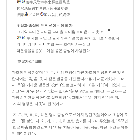
兩字只取本字之釋俚語爲聲
其尼池梨眉非時異八音用於初聲
役隱
乙音邑
凝八音用於終聲
초성과 종성에 두루 쓰이는 여덟 자
ㄱ기역 ㄴ니은 ㄷ디귿 ㄹ리을 ㅁ미음 ㅂ비읍 ㅅ시옷 ㆁ
두 자는 다만 그 글자의 우리말 뜻을 취해 소리로 사용한다.
기니디리미비시
여덟 음은 초성에 사용되고,
역은귿을음읍옷
여덟 음은 종성에 사용된다.
“훈몽자회” 범례
자모의 이름 가운데 ‘ㄱ, ㄷ, ㅅ’의 명칭이 다른 자모의 이름과 다른 것은
한자에는 ‘윽, 읃, 읏’과 같은 발음을 가진 글자가 없기 때문이었다. 그래
서 ‘윽’은 가까운 발음인 ‘役(역)’으로 표시하여 ‘ㄱ’은 ‘기역’이 되었다. 그
리고 ‘읃’과 ‘읏’은 각각 ‘末(귿 말)’과 ‘衣(옷 의)’로 표기하고, 두 글자는 글
자의 의미만을 취한다고 설명하였다. 그래서 ‘ㄷ’의 명칭은 ‘디귿’이,
‘ㅅ’의 명칭은 ‘시옷’이 된 것이다.
‘ㅈ, ㅊ, ㅋ, ㅌ, ㅍ, ㅎ’은 당시 종성으로 쓰이지 않던 것들이어서 초성에 모
음 ‘ㅣ’를 붙인 ‘지, 치, 키, 티, 피, 히’로만 음가를 나타내 주었는데, 1933년
‘한글 마춤법 통일안’에서 ‘지읒, 치읓, 키읔, 티읕, 피읖, 히읗’과 같은 이름
이 확정되었다.