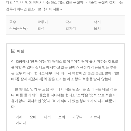
다만, ‘ㄱ, ㅂ’ 받침 뒤에서 나는 된소리는, 같은 음절이나 비슷한 음절이 겹쳐 나는
경우가 아니면 된소리로 적지 아니한다.
국수
깍두기
딱지
색시
싹둑(~싹둑)
법석
갑자기
몹시
해설
이 조항에서 ‘한 단어’는 ‘한 형태소로 이루어진 단어’를 의미하는 것으로
풀이할 수 있다. 실제로 예시하고 있는 단어와 규정의 적용을 받는 부분
은 모두 하나의 형태소 내부이다. 따라서 복합어인 ‘눈곱[눈꼽], 발바닥[발
빠닥], 잠자리[잠짜리]’와 같은 표기는 이 조항의 적용을 받지 않는다.
1. 한 형태소 안의 두 모음 사이에서 나는 된소리는 소리 나는 대로 적는
다. 예를 들어 새의 울음을 나타내는 형태소 ‘소쩍’은 ‘솟적’으로 적을 이
유가 없다. 왜냐하면 ‘솟’과 ‘적’이 의미가 있는 형태소가 아니기 때문이
다.
어깨
오빠
새끼
토끼
가꾸다
기쁘다
아끼다