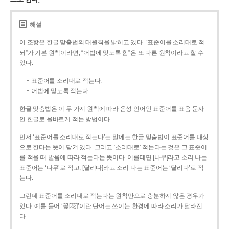
해설
이 조항은 한글 맞춤법의 대원칙을 밝히고 있다. “표준어를 소리대로 적
되”가 기본 원칙이라면, “어법에 맞도록 함”은 또 다른 원칙이라고 할 수
있다.
표준어를 소리대로 적는다.
어법에 맞도록 적는다.
한글 맞춤법은 이 두 가지 원칙에 따라 음성 언어인 표준어를 표음 문자
인 한글로 올바르게 적는 방법이다.
먼저 ‘표준어를 소리대로 적는다’는 말에는 한글 맞춤법이 표준어를 대상
으로 한다는 뜻이 담겨 있다. 그리고 ‘소리대로’ 적는다는 것은 그 표준어
를 적을 때 발음에 따라 적는다는 뜻이다. 이를테면 [나무]라고 소리 나는
표준어는 ‘나무’로 적고, [달리다]라고 소리 나는 표준어는 ‘달리다’로 적
는다.
그런데 표준어를 소리대로 적는다는 원칙만으로 충분하지 않은 경우가
있다. 예를 들어 ‘꽃[花]’이란 단어는 쓰이는 환경에 따라 소리가 달라진
다.