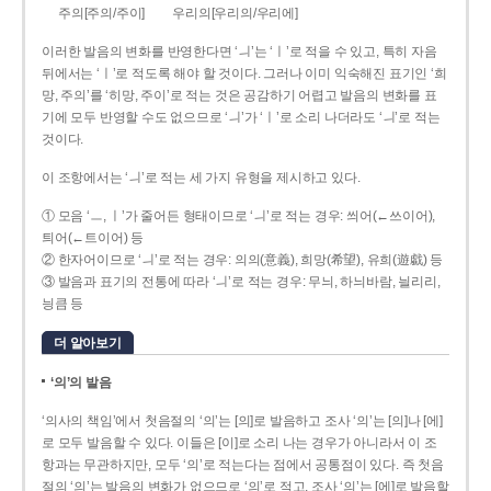
주의[주의/주이]
우리의[우리의/우리에]
이러한 발음의 변화를 반영한다면 ‘ㅢ’는 ‘ㅣ’로 적을 수 있고, 특히 자음
뒤에서는 ‘ㅣ’로 적도록 해야 할 것이다. 그러나 이미 익숙해진 표기인 ‘희
망, 주의’를 ‘히망, 주이’로 적는 것은 공감하기 어렵고 발음의 변화를 표
기에 모두 반영할 수도 없으므로 ‘ㅢ’가 ‘ㅣ’로 소리 나더라도 ‘ㅢ’로 적는
것이다.
이 조항에서는 ‘ㅢ’로 적는 세 가지 유형을 제시하고 있다.
① 모음 ‘ㅡ, ㅣ’가 줄어든 형태이므로 ‘ㅢ’로 적는 경우: 씌어(←쓰이어),
틔어(←트이어) 등
② 한자어이므로 ‘ㅢ’로 적는 경우: 의의(意義), 희망(希望), 유희(遊戱) 등
③ 발음과 표기의 전통에 따라 ‘ㅢ’로 적는 경우: 무늬, 하늬바람, 늴리리,
닁큼 등
더 알아보기
‘의’의 발음
‘의사의 책임’에서 첫음절의 ‘의’는 [의]로 발음하고 조사 ‘의’는 [의]나 [에]
로 모두 발음할 수 있다. 이들은 [이]로 소리 나는 경우가 아니라서 이 조
항과는 무관하지만, 모두 ‘의’로 적는다는 점에서 공통점이 있다. 즉 첫음
절의 ‘의’는 발음의 변화가 없으므로 ‘의’로 적고, 조사 ‘의’는 [에]로 발음할