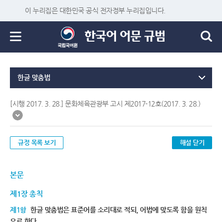
이 누리집은 대한민국 공식 전자정부 누리집입니다.
한글 맞춤법
[시행 2017. 3. 28.] 문화체육관광부 고시 제2017-12호(2017. 3. 28.)
규정 목록 보기
해설 닫기
본문
제1장 총칙
제1항
한글 맞춤법은 표준어를 소리대로 적되, 어법에 맞도록 함을 원칙
으로 한다.