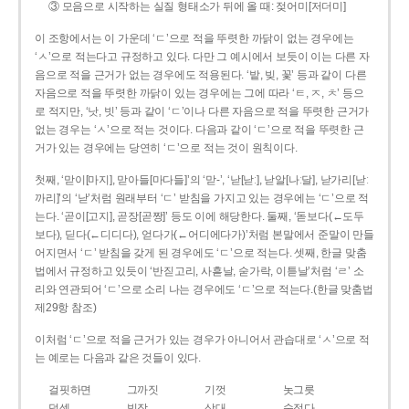
③ 모음으로 시작하는 실질 형태소가 뒤에 올 때: 젖어미[저더미]
이 조항에서는 이 가운데 ‘ㄷ’으로 적을 뚜렷한 까닭이 없는 경우에는
‘ㅅ’으로 적는다고 규정하고 있다. 다만 그 예시에서 보듯이 이는 다른 자
음으로 적을 근거가 없는 경우에도 적용된다. ‘밭, 빚, 꽃’ 등과 같이 다른
자음으로 적을 뚜렷한 까닭이 있는 경우에는 그에 따라 ‘ㅌ, ㅈ, ㅊ’ 등으
로 적지만, ‘낫, 빗’ 등과 같이 ‘ㄷ’이나 다른 자음으로 적을 뚜렷한 근거가
없는 경우는 ‘ㅅ’으로 적는 것이다. 다음과 같이 ‘ㄷ’으로 적을 뚜렷한 근
거가 있는 경우에는 당연히 ‘ㄷ’으로 적는 것이 원칙이다.
첫째, ‘맏이[마지], 맏아들[마다들]’의 ‘맏-’, ‘낟[낟ː], 낟알[나ː달], 낟가리[낟ː
까리]’의 ‘낟’처럼 원래부터 ‘ㄷ’ 받침을 가지고 있는 경우에는 ‘ㄷ’으로 적
는다. ‘곧이[고지], 곧장[곧짱]’ 등도 이에 해당한다. 둘째, ‘돋보다(←도두
보다), 딛다(←디디다), 얻다가(←어디에다가)’처럼 본말에서 준말이 만들
어지면서 ‘ㄷ’ 받침을 갖게 된 경우에도 ‘ㄷ’으로 적는다. 셋째, 한글 맞춤
법에서 규정하고 있듯이 ‘반짇고리, 사흗날, 숟가락, 이튿날’처럼 ‘ㄹ’ 소
리와 연관되어 ‘ㄷ’으로 소리 나는 경우에도 ‘ㄷ’으로 적는다.(한글 맞춤법
제29항 참조)
이처럼 ‘ㄷ’으로 적을 근거가 있는 경우가 아니어서 관습대로 ‘ㅅ’으로 적
는 예로는 다음과 같은 것들이 있다.
걸핏하면
그까짓
기껏
놋그릇
덧셈
빗장
삿대
숫접다