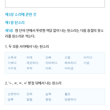
제3장 소리에 관한 것
제1절 된소리
제5항
한 단어 안에서 뚜렷한 까닭 없이 나는 된소리는 다음 음절의 첫소
리를 된소리로 적는다.
1. 두 모음 사이에서 나는 된소리
소쩍새
어깨
오빠
으뜸
아끼다
기쁘다
깨끗하다
어떠하다
해쓱하다
가끔
거꾸로
부썩
어찌
이따금
2. ‘ㄴ, ㄹ, ㅁ, ㅇ’ 받침 뒤에서 나는 된소리
산뜻하다
잔뜩
살짝
훨씬
담뿍
움찔
몽땅
엉뚱하다