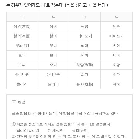
는 경우가 있더라도 ‘ㅢ’로 적는다. (ㄱ을 취하고, ㄴ을 버림.)
ㄱ
ㄴ
ㄱ
ㄴ
의의(意義)
의이
닁큼
닝큼
본의(本義)
본이
띄어쓰기
띠어쓰기
무늬[紋]
무니
씌어
씨어
보늬
보니
틔어
티어
오늬
오니
희망(希望)
히망
하늬바람
하니바람
희다
히다
늴리리
닐리리
유희(遊戱)
유히
해설
표준 발음법 제5항에서는 ‘ㅢ’의 발음을 다음과 같이 규정하고 있다.
① 자음을 첫소리로 가지고 있는 음절의 ‘ㅢ’는 [ㅣ]로 발음한다.
늴리리[닐리리]
씌어[씨어]
유희[유히]
② 단어의 첫음절 이외의 ‘의’는 [이]로, 조사 ‘의’는 [에]로 발음할 수 있다.