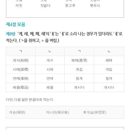
자칫
짓밟다
풋고추
햇곡식
제4절 모음
제8항
‘계, 례, 몌, 폐, 혜’의 ‘ㅖ’는 ‘ㅔ’로 소리 나는 경우가 있더라도 ‘ㅖ’로
적는다. (ㄱ을 취하고, ㄴ을 버림.)
ㄱ
ㄴ
ㄱ
ㄴ
계수(桂樹)
게수
혜택(惠澤)
헤택
사례(謝禮)
사레
계집
게집
연몌(連袂)
연메
핑계
핑게
폐품(廢品)
페품
계시다
게시다
다만, 다음 말은 본음대로 적는다.
게송(偈頌)
게시판(揭示板)
휴게실(休憩室)