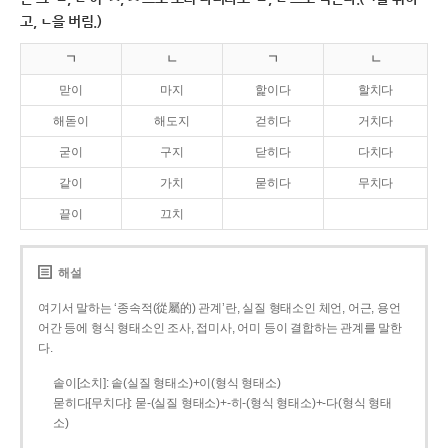
고, ㄴ을 버림.)
ㄱ
ㄴ
ㄱ
ㄴ
맏이
마지
핥이다
할치다
해돋이
해도지
걷히다
거치다
굳이
구지
닫히다
다치다
같이
가치
묻히다
무치다
끝이
끄치
해설
여기서 말하는 ‘종속적(從屬的) 관계’란, 실질 형태소인 체언, 어근, 용언
어간 등에 형식 형태소인 조사, 접미사, 어미 등이 결합하는 관계를 말한
다.
솥이[소치]: 솥(실질 형태소)+이(형식 형태소)
묻히다[무치다]: 묻­-(실질 형태소)+­-히­-(형식 형태소)+-다(형식 형태
소)