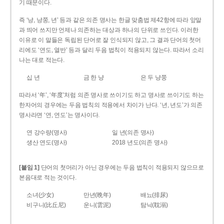
기 때문이다.
즉 ‘냥, 냥쭝, 년’ 등과 같은 의존 명사는 한글 맞춤법 제42항에 따라 앞말
과 띄어 쓰지만 언제나 의존하는 대상과 하나의 단위로 쓰인다. 이러한
이유로 이 말들은 독립된 단어로 잘 인식되지 않고, 그 결과 단어의 첫머
리에도 ‘연도, 열반’ 등과 달리 두음 법칙이 적용되지 않는다. 따라서 소리
나는 대로 적는다.
십 년
금 한 냥
은 두 냥쭝
따라서 ‘年’, ‘年度’처럼 의존 명사로 쓰이기도 하고 명사로 쓰이기도 하는
한자어의 경우에는 두음 법칙의 적용에서 차이가 난다. ‘년, 년도’가 의존
명사라면 ‘연, 연도’는 명사이다.
연 강수량(명사)
일 년(의존 명사)
생산 연도(명사)
2018 년도(의존 명사)
[붙임 1]
단어의 첫머리가 아닌 경우에는 두음 법칙이 적용되지 않으므로
본음대로 적는 것이다.
소녀(少女)
만년(晩年)
배뇨(排尿)
비구니(比丘尼)
운니(雲泥)
탐닉(耽溺)