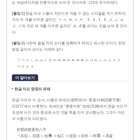
는 속담에서처럼 전통적으로 쓰여 온 것이므로 그대로 유지하였다.
[붙임 1]
한글 자모 스물넉 자만으로 적을 수 없는 소리들을 적기 위하여,
자모 두 개를 어우른 글자인 ‘ㄲ, ㄸ, ㅃ, ㅆ, ㅉ’, ‘ㅐ, ㅒ, ㅔ, ㅖ, ㅘ, ㅚ, ㅝ,
ㅟ, ㅢ’와 자모 세 개를 어우른 글자인 ‘ㅙ, ㅞ’를 쓴다는 것을 보여 준 것이
다.
[붙임 2]
사전에 올릴 적의 순서를 명확하게 하려고 제시한 것이다. 한편
받침 글자의 순서는 아래와 같다.
ㄱ ㄲ ㄳ ㄴ ㄵ ㄶ ㄷ ㄹ ㄺ ㄻ ㄼ ㄽ ㄾ ㄿ ㅀ ㅁ ㅂ ㅄ ㅅ ㅆ ㅇ ㅈ ㅊ
ㅋ ㅌ ㅍ ㅎ
더 알아보기
한글 자모 명칭의 유래
한글 자모의 수, 순서, 이름은 최세진(崔世珍)의 “훈몽자회(訓蒙字會)
(1527)”에서 비롯한다. 최세진은 “훈몽자회” 범례(凡例)에서 한글 자모가
초성에 쓰인 것과 종성에 쓰인 것을 짝을 지어 표시했는데, 그것이 자모
의 이름으로 이어졌다.
初聲終聲通用八字
ㄱ其役 ㄴ尼隱 ㄷ池
ㄹ梨乙 ㅁ眉音 ㅂ非邑 ㅅ時
ㆁ異凝