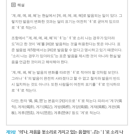
해설
‘계, 례, 몌, 폐, 혜’는 현실에서 [게, 레, 메, 페, 헤]로 발음되는 일이 있다. 그
렇지만 발음이 변화한 것과는 달리 표기는 여전히 ‘ㅖ’로 굳어져 있으므
로 ‘ㅖ’로 적는다.
조항에서 “‘계, 례, 몌, 폐, 혜’의 ‘ㅖ’는 ‘ㅔ’로 소리 나는 경우가 있더라
도”라고 한 것이 ‘례’를 [레]로 발음하는 것을 허용한다는 뜻은 아니다. 표
준 발음법 제5항에서는 [레]로 발음할 수 없다고 명시하고 있기 때문이다.
“소리 나는 경우가 있더라도”는 표준 발음을 제시한 것이 아니라 현실 발
음을 언급한 것이라고 해석해야 한다.
‘계, 몌, 폐, 혜’는 발음의 변화를 따르면 ‘ㅔ’로 적어야 할 것처럼 보인다.
그러나 ‘ㅖ’의 발음이 완전히 사라졌다고 할 수 없고 철자와 발음이 반드
시 일치하는 것도 아니다. 또한 사람들이 여전히 표기를 ‘ㅖ’로 인식하므
로 ‘ㅖ’로 적는다.
다만, 한자 ‘偈, 揭, 憩’는 본음이 [게]이므로 ‘ㅔ’로 적는다. 따라서 ‘게구(偈
句), 게제(偈諦), 게기(揭記), 게방(揭榜), 게양(揭揚), 게재(揭載), 게판(揭
板), 게류(憩流), 게식(憩息), 게휴(憩休)’ 등도 ‘게’로 적는다.
제9항
‘의’나, 자음을 첫소리로 가지고 있는 음절의 ‘ㅢ’는 ‘ㅣ’로 소리 나