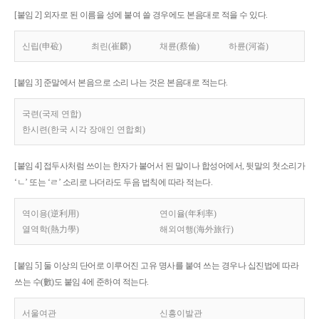
[붙임 2] 외자로 된 이름을 성에 붙여 쓸 경우에도 본음대로 적을 수 있다.
신립(申砬)
최린(崔麟)
채륜(蔡倫)
하륜(河崙)
[붙임 3] 준말에서 본음으로 소리 나는 것은 본음대로 적는다.
국련(국제 연합)
한시련(한국 시각 장애인 연합회)
[붙임 4] 접두사처럼 쓰이는 한자가 붙어서 된 말이나 합성어에서, 뒷말의 첫소리가
‘ㄴ’ 또는 ‘ㄹ’ 소리로 나더라도 두음 법칙에 따라 적는다.
역이용(逆利用)
연이율(年利率)
열역학(熱力學)
해외여행(海外旅行)
[붙임 5] 둘 이상의 단어로 이루어진 고유 명사를 붙여 쓰는 경우나 십진법에 따라
쓰는 수(數)도 붙임 4에 준하여 적는다.
서울여관
신흥이발관