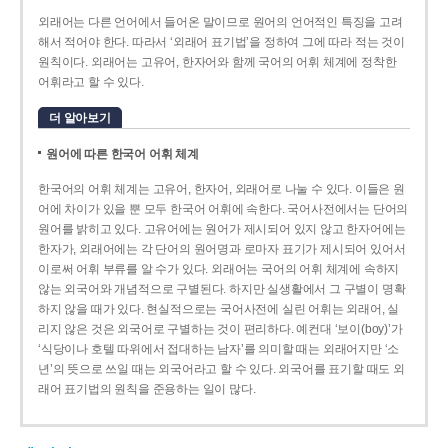
외래어는 다른 언어에서 들어온 말이므로 원어의 언어적인 특징을 고려
해서 적어야 한다. 따라서 ‘외래어 표기법’을 정하여 그에 따라 적는 것이
원칙이다. 외래어는 고유어, 한자어와 함께 국어의 어휘 체계에 정착한
어휘라고 할 수 있다.
더 알아보기
원어에 따른 한국어 어휘 체계
한국어의 어휘 체계는 고유어, 한자어, 외래어로 나눌 수 있다. 이들은 원
어에 차이가 있을 뿐 모두 한국어 어휘에 속한다. 국어사전에서는 단어의
원어를 밝히고 있다. 고유어에는 원어가 제시되어 있지 않고 한자어에는
한자가, 외래어에는 각 단어의 원어명과 로마자 표기가 제시되어 있어서
이로써 어휘 부류를 알 수가 있다. 외래어는 국어의 어휘 체계에 속하지
않는 외국어와 개념적으로 구별된다. 하지만 실생활에서 그 구별이 명확
하지 않을 때가 있다. 현실적으로는 국어사전에 실린 어휘는 외래어, 실
리지 않은 것은 외국어로 구별하는 것이 편리하다. 예컨대 ‘보이(boy)’가
‘식당이나 호텔 따위에서 접대하는 남자’를 의미할 때는 외래어지만 ‘소
년’의 뜻으로 쓰일 때는 외국어라고 할 수 있다. 외국어를 표기할 때도 외
래어 표기법의 원칙을 준용하는 일이 많다.