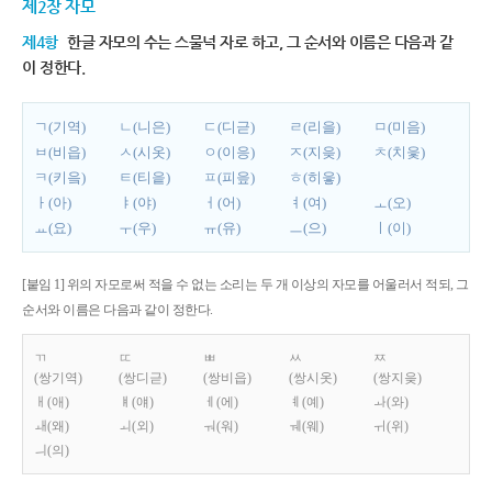
제2장 자모
제4항
한글 자모의 수는 스물넉 자로 하고, 그 순서와 이름은 다음과 같
이 정한다.
ㄱ(기역)
ㄴ(니은)
ㄷ(디귿)
ㄹ(리을)
ㅁ(미음)
ㅂ(비읍)
ㅅ(시옷)
ㅇ(이응)
ㅈ(지읒)
ㅊ(치읓)
ㅋ(키읔)
ㅌ(티읕)
ㅍ(피읖)
ㅎ(히읗)
ㅏ(아)
ㅑ(야)
ㅓ(어)
ㅕ(여)
ㅗ(오)
ㅛ(요)
ㅜ(우)
ㅠ(유)
ㅡ(으)
ㅣ(이)
[붙임 1] 위의 자모로써 적을 수 없는 소리는 두 개 이상의 자모를 어울러서 적되, 그
순서와 이름은 다음과 같이 정한다.
ㄲ
ㄸ
ㅃ
ㅆ
ㅉ
(쌍기역)
(쌍디귿)
(쌍비읍)
(쌍시옷)
(쌍지읒)
ㅐ(애)
ㅒ(얘)
ㅔ(에)
ㅖ(예)
ㅘ(와)
ㅙ(왜)
ㅚ(외)
ㅝ(워)
ㅞ(웨)
ㅟ(위)
ㅢ(의)