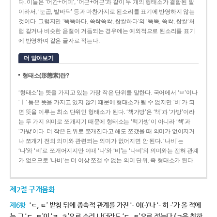
다. 이들은 ‘어간+어미’, ‘어근+어근’과 같이 두 개의 형태소가 결합된 말
이라서, ‘눈곱, 발바닥’ 등과 마찬가지로 된소리를 표기에 반영하지 않는
것이다. 그렇지만 ‘똑똑하다, 쓱싹쓱싹, 쌉쌀하다’의 ‘똑똑, 쓱싹, 쌉쌀’처
럼 같거나 비슷한 음절이 거듭되는 경우에는 예외적으로 된소리를 표기
에 반영하여 같은 글자로 적는다.
더 알아보기
형태소(形態素)란?
‘형태소’는 뜻을 가지고 있는 가장 작은 단위를 말한다. 국어에서 ‘ㅂ’이나
‘ㅣ’ 등은 뜻을 가지고 있지 않기 때문에 형태소가 될 수 없지만 ‘비’가 되
면 뜻을 이루는 최소 단위인 형태소가 된다. ‘책가방’은 ‘책’과 ‘가방’이라
는 두 가지 의미로 쪼개지기 때문에 형태소는 ‘책가방’이 아니라 ‘책’과
‘가방’이다. 더 작은 단위로 쪼개진다고 해도 쪼갰을 때 의미가 없어지거
나 쪼개기 전의 의미와 관련되는 의미가 없어지면 안 된다. ‘나비’는
‘나’와 ‘비’로 쪼개어지지만 이때 ‘나’와 ‘비’는 ‘나비’의 의미와는 전혀 관계
가 없으므로 ‘나비’는 더 이상 쪼갤 수 없는 의미 단위, 즉 형태소가 된다.
제2절 구개음화
제6항
‘ㄷ, ㅌ’ 받침 뒤에 종속적 관계를 가진 ‘- 이(-)’나 ‘- 히 -’가 올 적에
는 그 ‘ㄷ, ㅌ’이 ‘ㅈ, ㅊ’으로 소리 나더라도 ‘ㄷ, ㅌ’으로 적는다.(ㄱ을 취하