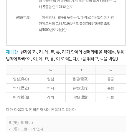
상 구분한 일 년 동안의 기간. 또는 앞의 말에 해당하는 그
해. ¶ 졸업 연도/제작 연도.
년도(年度)
「의존명사」((해를 뜻하는 말 뒤에 쓰여)) 일정한 기간
단위로서의 그해. ¶ 1985년도 출생자/1970년도 졸업
식/1990년도 예산안.
제11항
한자음 ‘랴, 려, 례, 료, 류, 리’가 단어의 첫머리에 올 적에는, 두음
법칙에 따라 ‘야, 여, 예, 요, 유, 이’로 적는다.(ㄱ을 취하고, ㄴ을 버림.)
ㄱ
ㄴ
ㄱ
ㄴ
양심(良心)
량심
용궁(龍宮)
룡궁
역사(歷史)
력사
유행(流行)
류행
예의(禮儀)
례의
이발(理髮)
리발
다만, 다음과 같은 의존 명사는 본음대로 적는다.
리(里): 몇 리냐?
리(理): 그럴 리가 없다.