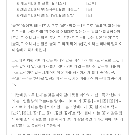
……………
꽃이[꼬치], 꽃을[꼬츨], 꽃에[꼬체]
[꼬ㅊ]
…
꽃만[꼰만], 꽃나무[꼰나무], 꽃놀이[꼰노리]
[꼰]
………
꽃과[꼳꽈], 꽃다발[꼳따발], 꽃밭[꼳빧]
[꼳]
‘꽃’은 ‘꽃이’일 때는 [꼬ㅊ]으로, ‘꽃만’일 때는 [꼰]으로, ‘꽃과’일 때는 [꼳]
으로 소리 난다. 만약 ‘표준어를 소리대로 적는다’는 원칙만 적용한다면,
[꼬치]로 소리 나는 말은 ‘꼬치’로, [꼰만]으로 소리 나는 말은 ‘꼰만’으로,
[꼳꽈]로 소리 나는 말은 ‘꼳꽈’로 적게 되어 ‘꽃[花]’이라는 하나의 말이 여
러 형태로 적히게 된다.
그런데 이처럼 의미가 같은 하나의 말을 여러 가지 형태로 적으면 그것이
무슨 말인지 알아보기가 쉽지 않다. 의미가 같은 하나의 말은 형태를 하
나로 고정하여 일관되게 적어야 의미를 파악하기가 쉽다. 즉 ‘꽃, 꼰,
꼳’보다는 ‘꽃’ 하나로 일관되게 적는 것이 의미를 파악하는 데 효과적이
다.
‘어법에 맞도록 한다’는 것은 이와 같이 뜻을 파악하기 쉽도록 각 형태소
의 본모양을 밝혀 적는다는 말이다. 이에 따라 ‘꽃’은 [꼬ㅊ], [꼰], [꼳]의 세
가지로 소리 나는 형태소이지만 그 본모양에 따라 ‘꽃’ 한 가지로 적고,
[꼬치], [꼰만], [꼳꽈]도 ‘꽃이, 꽃만, 꽃과’로 적게 된다. 이는 ‘꽃’과 같은 명
사 뒤에 조사가 결합할 때뿐 아니라 ‘늙-’과 같은 용언의 어간 뒤에 어미가
결합할 때도 동일하게 적용된다.