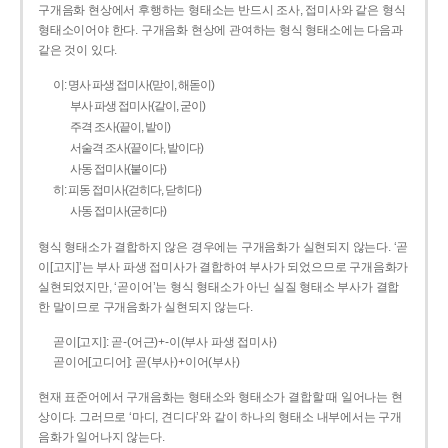
구개음화 현상에서 후행하는 형태소는 반드시 조사, 접미사와 같은 형식
형태소이어야 한다. 구개음화 현상에 관여하는 형식 형태소에는 다음과
같은 것이 있다.
이: 명사 파생 접미사(맏이, 해돋이)
부사 파생 접미사(같이, 굳이)
주격 조사(끝이, 밭이)
서술격 조사(끝이다, 밭이다)
사동 접미사(붙이다)
히: 피동 접미사(걷히다, 닫히다)
사동 접미사(굳히다)
형식 형태소가 결합하지 않은 경우에는 구개음화가 실현되지 않는다. ‘곧
이[고지]’는 부사 파생 접미사가 결합하여 부사가 되었으므로 구개음화가
실현되었지만, ‘곧이어’는 형식 형태소가 아닌 실질 형태소 부사가 결합
한 말이므로 구개음화가 실현되지 않는다.
곧이[고지]: 곧-­(어근)+­-이(부사 파생 접미사)
곧이어[고디어]: 곧(부사)+이어(부사)
현재 표준어에서 구개음화는 형태소와 형태소가 결합할 때 일어나는 현
상이다. 그러므로 ‘마디, 견디다’와 같이 하나의 형태소 내부에서는 구개
음화가 일어나지 않는다.