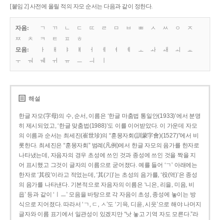
[붙임 2] 사전에 올릴 적의 자모 순서는 다음과 같이 정한다.
자음:
ㄱ
ㄲ
ㄴ
ㄷ
ㄸ
ㄹ
ㅁ
ㅂ
ㅃ
ㅅ
ㅆ
ㅇ
ㅈ
ㅉ
ㅊ
ㅋ
ㅌ
ㅍ
ㅎ
모음:
ㅏ
ㅐ
ㅑ
ㅒ
ㅓ
ㅔ
ㅕ
ㅖ
ㅗ
ㅘ
ㅙ
ㅚ
ㅛ
ㅜ
ㅝ
ㅞ
ㅟ
ㅠ
ㅡ
ㅢ
ㅣ
해설
한글 자모(字母)의 수, 순서, 이름은 ‘한글 마춤법 통일안(1933)’에서 분명
히 제시되었고, ‘한글 맞춤법(1988)’도 이를 이어받았다. 이 가운데 자모
의 이름과 순서는 최세진(崔世珍)의 “훈몽자회(訓蒙字會)(1527)”에서 비
롯한다. 최세진은 “훈몽자회” 범례(凡例)에서 한글 자모의 음가를 한자로
나타냈는데, 자음자의 경우 초성에 쓰인 것과 종성에 쓰인 것을 짝을 지
어 표시했고 그것이 글자의 이름으로 굳어졌다. 예를 들어 ‘ㄱ’ 아래에는
한자로 ‘其役’이라고 적었는데, ‘其(기)’는 초성의 음가를, ‘役(역)’은 종성
의 음가를 나타낸다. 기본적으로 자음자의 이름은 ‘니은, 리을, 미음, 비
읍’ 등과 같이 ‘ㅣㅡ’ 모음을 바탕으로 각 자음이 초성, 종성에 놓이는 방
식으로 지어졌다. 따라서 ‘ㄱ, ㄷ, ㅅ’도 ‘기윽, 디읃, 시읏’으로 해야 나머지
글자와 이름 표기에서 일관성이 있겠지만 “낫 놓고 기역 자도 모른다.”라