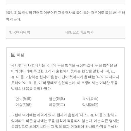
[붙임 3] 둘 이상의 단어로 이루어진 고유 명사를 붙여 쓰는 경우에도 붙임 2에 준하
여 적는다.
한국여자대학
대한요소비료회사
해설
제10항~제12항에서는 국어의 두음 법칙을 규정하였다. 두음 법칙은 단
어의 첫머리에 특정한 소리가 출현하지 못하는 현상을 말한다. ‘녀, 뇨,
뉴, 니’를 포함하는 한자어 음절이 단어 첫머리에 올 때는 ‘ㄴ’이 나타나지
못하여 ‘여, 요, 유, 이’의 형태로 실현되는데, 이 조항에서는 이러한 두음
법칙의 내용을 규정하였다.
연도(年度)
열반(涅槃)
요도(尿道)
이승(尼僧)
이공(泥工)
익사(溺死)
그런데 여기에는 예외가 있다. 한자어 음절이 ‘녀, 뇨, 뉴, 니’를 포함하고
있더라도 의존 명사에는 두음 법칙이 적용되지 않는다. 이는 의존 명사는
독립적으로 쓰이기보다는 그 앞의 말과 연결되어 하나의 단위를 구성하