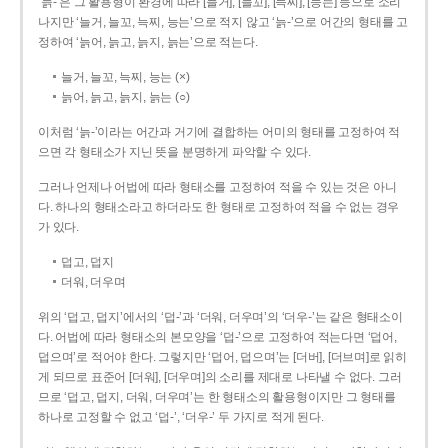
‘늙-’은 그 활용형이 환경에 따라 [늘거], [늘꼬], [늑찌], [능는] 등으로 소리
나지만 ‘늘거, 늘꼬, 늑찌, 능는’으로 적지 않고 ‘늙-’으로 어간의 형태를 고
정하여 ‘늙어, 늙고, 늙지, 늙는’으로 적는다.
늘거, 늘꼬, 늑찌, 능는 (×)
늙어, 늙고, 늙지, 늙는 (○)
이처럼 ‘늙-­’이라는 어간과 거기에 결합하는 어미의 형태를 고정하여 적
으면 각 형태소가 지닌 뜻을 분명하게 파악할 수 있다.
그러나 언제나 어법에 따라 형태소를 고정하여 적을 수 있는 것은 아니
다. 하나의 형태소라고 하더라도 한 형태로 고정하여 적을 수 없는 경우
가 있다.
덥고, 덥지
더워, 더우며
위의 ‘덥고, 덥지’에서의 ‘덥-­’과 ‘더워, 더우며’의 ‘더우-­’는 같은 형태소이
다. 어법에 따라 형태소의 본모양을 ‘덥-­’으로 고정하여 적는다면 ‘덥어,
덥으며’로 적어야 한다. 그렇지만 ‘덥어, 덥으며’는 [더버], [더브며]로 읽히
게 되므로 표준어 [더워], [더우며]의 소리를 제대로 나타낼 수 없다. 그러
므로 ‘덥고, 덥지, 더워, 더우며’는 한 형태소의 활용형이지만 그 형태를
하나로 고정할 수 없고 ‘덥-’, ‘더우-’ 두 가지로 적게 된다.