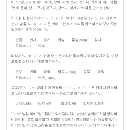
이와 마찬가지로 위의 ‘어깨, 오빠, 새끼, 토끼, 가꾸다, 기쁘다, 아끼다’를
‘엇개, 옵바, 샛기, 톳기, 갓구다, 깃브다, 앗기다’로 적을 근거는 없다.
2. 또한 한 형태소에서 ‘ㄴ, ㄹ, ㅁ, ㅇ’ 뒤에서 나는 된소리도 소리대로 적
는다. 받침 ‘ㄴ, ㄹ, ㅁ, ㅇ’은 뒤에 오는 예사소리를 된소리로 바꾸어 주는
필연적인 조건이 아니다.
건들
번개
딸기
절벙
듬성
함지
(하다)
껑둥
뭉실
(하다)
따라서 ‘ㄴ, ㄹ, ㅁ, ㅇ’ 뒤에 오는 된소리는 특별한 까닭이 있다고 할 수 없
으므로 소리 나는 대로 표기한다.
건뜻
번쩍
딸꾹
절뚝
듬뿍
함빡
(거리다)
껑뚱
뭉뚱
(하다)
(그리다)
그렇지만 ‘ㄱ, ㅂ’ 받침 뒤에 연결되는 ‘ㄱ, ㄷ, ㅂ, ㅅ, ㅈ’은 언제나 된소리
로 소리 나므로 이러한 경우에는 된소리로 표기하지 않는다.
늑대[늑때]
낙지[낙찌]
접시[접씨]
갑자기[갑짜기]
‘ㄱ, ㅂ’ 받침 외에 ‘믿고[믿꼬], 잊지[읻찌]’와 ‘낯설다[낟썰다]’처럼 앞말의
받침이 [ㄷ]으로 발음될 때 뒷말의 첫소리가 된소리로 나는 예들도 있다.
이러한 말 역시 된소리를 표기에 반영하지 않는데 이는 다른 이유에서이