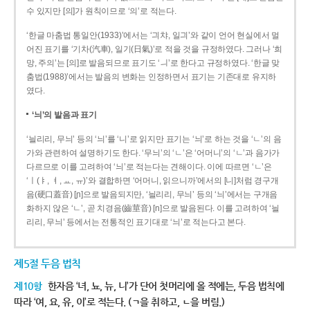
수 있지만 [의]가 원칙이므로 ‘의’로 적는다.
‘한글 마춤법 통일안(1933)’에서는 ‘긔챠, 일긔’와 같이 언어 현실에서 멀
어진 표기를 ‘기차(汽車), 일기(日氣)’로 적을 것을 규정하였다. 그러나 ‘희
망, 주의’는 [의]로 발음되므로 표기도 ‘ㅢ’로 한다고 규정하였다. ‘한글 맞
춤법(1988)’에서는 발음의 변화는 인정하면서 표기는 기존대로 유지하
였다.
‘늬’의 발음과 표기
‘늴리리, 무늬’ 등의 ‘늬’를 ‘니’로 읽지만 표기는 ‘늬’로 하는 것을 ‘ㄴ’의 음
가와 관련하여 설명하기도 한다. ‘무늬’의 ‘ㄴ’은 ‘어머니’의 ‘ㄴ’과 음가가
다르므로 이를 고려하여 ‘늬’로 적는다는 견해이다. 이에 따르면 ‘ㄴ’은
‘ㅣ(ㅑ, ㅕ, ㅛ, ㅠ)’와 결합하면 ‘어머니, 읽으니까’에서의 [니]처럼 경구개
음(硬口蓋音) [ɲ]으로 발음되지만, ‘늴리리, 무늬’ 등의 ‘늬’에서는 구개음
화하지 않은 ‘ㄴ’, 곧 치경음(齒莖音) [n]으로 발음된다. 이를 고려하여 ‘늴
리리, 무늬’ 등에서는 전통적인 표기대로 ‘늬’로 적는다고 본다.
제5절 두음 법칙
제10항
한자음 ‘녀, 뇨, 뉴, 니’가 단어 첫머리에 올 적에는, 두음 법칙에
따라 ‘여, 요, 유, 이’로 적는다. (ㄱ을 취하고, ㄴ을 버림.)