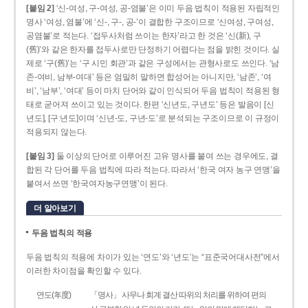
[붙임 2]
‘신-여성, 구-여성, 공-염불’은 이미 두음 법칙이 적용된 자립적인
명사 ‘여성, 염불’에 ‘신-, 구-, 공-’이 결합한 구조이므로 ‘신여성, 구여성,
공염불’로 적는다. ‘접두사처럼 쓰이는 한자’라고 한 것은 ‘신(新), 구
(舊)’와 같은 한자를 접두사로만 단정하기 어렵다는 점을 밝힌 것이다. 실
제로 ‘구(舊)’는 ‘구 시민 회관’과 같은 구성에서는 관형사로도 쓰인다. ‘남
존­-여비, 남부-­여대’ 등은 엄밀히 말하면 합성어는 아니지만, ‘남존’, ‘여
비’, ‘남부’, ‘여대’ 등이 마치 단어와 같이 인식되어 두음 법칙이 적용된 형
태로 굳어져 쓰이고 있는 것이다. 한편 ‘신년도, 구년도’ 등은 발음이 [신
년도], [구ː년도]이며 ‘신년­-도, 구년-­도’로 분석되는 구조이므로 이 규정이
적용되지 않는다.
[붙임 3]
둘 이상의 단어로 이루어진 고유 명사를 붙여 쓰는 경우에도, 결
합된 각 단어를 두음 법칙에 따라 적는다. 따라서 ‘한국 여자 농구 연맹’을
붙여서 쓰면 ‘한국여자농구연맹’이 된다.
더 알아보기
두음 법칙의 적용
두음 법칙의 적용에 차이가 있는 ‘연도’와 ‘년도’는 “표준국어대사전”에서
이러한 차이점을 확인할 수 있다.
연도(年度)
「명사」 사무나 회계 결산 따위의 처리를 위하여 편의