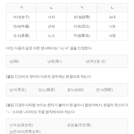
ㄱ
ㄴ
ㄱ
ㄴ
여자(女子)
녀자
유대(紐帶)
뉴대
연세(年歲)
년세
이토(泥土)
니토
요소(尿素)
뇨소
익명(匿名)
닉명
다만, 다음과 같은 의존 명사에서는 ‘냐, 녀’ 음을 인정한다.
냥(兩)
냥쭝(兩-)
년(年)(몇 년)
[붙임 1] 단어의 첫머리 이외의 경우에는 본음대로 적는다.
남녀(男女)
당뇨(糖尿)
결뉴(結紐)
은닉(隱匿)
[붙임 2] 접두사처럼 쓰이는 한자가 붙어서 된 말이나 합성어에서, 뒷말의 첫소리가
‘ㄴ’ 소리로 나더라도 두음 법칙에 따라 적는다.
신여성(新女性)
공염불(空念佛)
남존여비(男尊女卑)