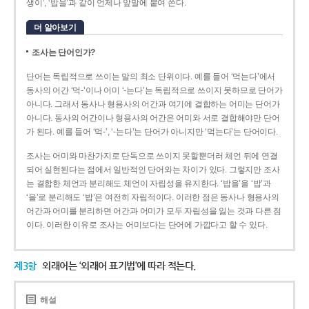
생이’, ‘밥을’과 같이 언제나 앞말에 붙여 쓴다.
더 알아보기
조사는 단어인가?
단어는 독립적으로 쓰이는 말의 최소 단위이다. 예를 들어 ‘먹는다’에서
동사의 어간 ‘먹-­’이나 어미 ‘­-는다’는 독립적으로 쓰이지 못하므로 단어가
아니다. 그래서 동사나 형용사의 어간과 여기에 결합하는 어미는 단어가
아니다. 동사의 어간이나 형용사의 어간은 어미와 서로 결합해야만 단어
가 된다. 예를 들어 ‘먹-’, ‘-는다’는 단어가 아니지만 ‘먹는다’는 단어이다.
조사는 어미와 마찬가지로 단독으로 쓰이지 못할뿐더러 체언 뒤에 연결
되어 실현된다는 점에서 일반적인 단어와는 차이가 있다. 그렇지만 조사
는 결합한 체언과 분리해도 체언이 자립성을 유지한다. ‘밥을’을 ‘밥’과
‘을’로 분리해도 ‘밥’은 여전히 자립적이다. 이러한 점은 동사나 형용사의
어간과 어미를 분리하면 어간과 어미가 모두 자립성을 잃는 것과 다른 점
이다. 이러한 이유로 조사는 어미보다는 단어에 가깝다고 할 수 있다.
제3항
외래어는 ‘외래어 표기법’에 따라 적는다.
해설