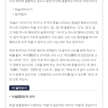
이는 체언에 결합하는 조사나 용언 어간에 결합하는 어미도 마찬가지다.
하늘이/바다가
잡아/접어
‘하늘이, 바다가’의 ‘이/가’는 주격의 뜻을 나타내는 동일한 형태소이지만
하나로 고정해서 적을 수가 없다. ‘잡-, 접-’에 결합하는 ‘-고’는 ‘잡고, 접
고’처럼 하나의 형태로만 실현되지만 ‘-아/-어’는 하나의 형태소인데도 ‘잡
아, 접어’와 같이 다르게 실현된다. 이는 달리 소리 나는 형태들을 하나의
형태소로 모두 적을 수 없어서 소리 나는 대로 적는 경우이다.
한편 한자어는 이러한 원리와 관계없이 각 글자의 소리를 밝혀 적는다.
예를 들어 ‘국어(國語)’는 [구거]로 소리 나고 ‘국민(國民)’은 [궁민]으로 소
리 나지만 ‘구거’, ‘궁민’으로 적지 않는다. 한자 하나하나는 소리와 의미
가 정해져 있으므로 그것을 밝혀 적는 것이 독서에 효율적이다. 즉 한자
‘국(國)’, ‘어(語)’, ‘민(民)’은 ‘나라 국’, ‘말씀 어’, ‘백성 민’과 같이 소리와 의
미가 정해져 있으므로 그 독립적인 소리와 의미를 알 수 있도록 ‘국어, 국
민’으로 적는다.
더 알아보기
‘어법(語法)’의 의미
한글 맞춤법에서 사용되는 ‘어법’과 일반적인 의미의 ‘어법’은 개념이 다