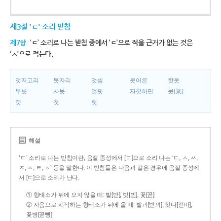
제3절 'ㄷ' 소리 받침
제7항
‘ㄷ’ 소리로 나는 받침 중에서 ‘ㄷ’으로 적을 근거가 없는 것은
‘ㅅ’으로 적는다.
덧저고리
돗자리
엇셈
웃어른
핫옷
무릇
사뭇
얼핏
자칫하면
뭇[衆]
옛
첫
헛
해설
‘ㄷ’ 소리로 나는 받침이란, 음절 종성에서 [ㄷ]으로 소리 나는 ‘ㄷ, ㅅ, ㅆ,
ㅈ, ㅊ, ㅌ, ㅎ’ 등을 말한다. 이 받침들은 다음과 같은 경우에 음절 종성에
서 [ㄷ]으로 소리가 난다.
① 형태소가 뒤에 오지 않을 때: 밭[받], 빚[빋], 꽃[꼳]
② 자음으로 시작하는 형태소가 뒤에 올 때: 밭과[받꽈], 젖다[젇따],
꽃병[꼳뼝]