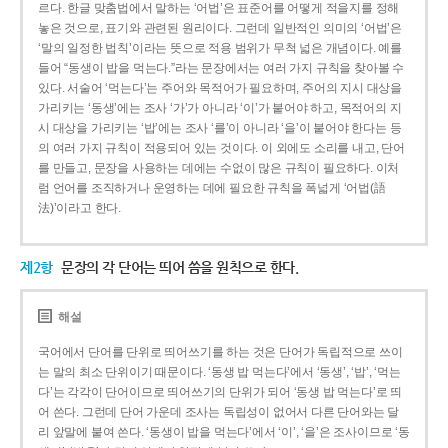
르다. 한글 맞춤법에서 말하는 ‘어법’은 표준어를 어떻게 적을지를 정해
놓은 것으로, 표기와 관련된 원리이다. 그런데 일반적인 의미의 ‘어법’은
‘말의 일정한 법칙’이라는 뜻으로 적용 범위가 무척 넓은 개념이다. 예를
들어 “동생이 밥을 먹는다.”라는 문장에서는 여러 가지 규칙을 찾아볼 수
있다. 서술어 ‘먹는다’는 주어와 목적어가 필요하며, 주어의 지시 대상을
가리키는 ‘동생’에는 조사 ‘가’가 아니라 ‘이’가 붙어야 하고, 목적어의 지
시 대상을 가리키는 ‘밥’에는 조사 ‘를’이 아니라 ‘을’이 붙어야 한다는 등
의 여러 가지 규칙이 적용되어 있는 것이다. 이 외에도 소리를 내고, 단어
를 만들고, 문장을 사용하는 데에는 수없이 많은 규칙이 필요하다. 이처
럼 언어를 조직하거나 운영하는 데에 필요한 규칙을 폭넓게 ‘어법(語
法)’이라고 한다.
제2항
문장의 각 단어는 띄어 씀을 원칙으로 한다.
해설
국어에서 단어를 단위로 띄어쓰기를 하는 것은 단어가 독립적으로 쓰이
는 말의 최소 단위이기 때문이다. ‘동생 밥 먹는다’에서 ‘동생’, ‘밥’, ‘먹는
다’는 각각이 단어이므로 띄어쓰기의 단위가 되어 ‘동생 밥 먹는다’로 띄
어 쓴다. 그런데 단어 가운데 조사는 독립성이 없어서 다른 단어와는 달
리 앞말에 붙여 쓴다. ‘동생이 밥을 먹는다’에서 ‘이’, ‘을’은 조사이므로 ‘동