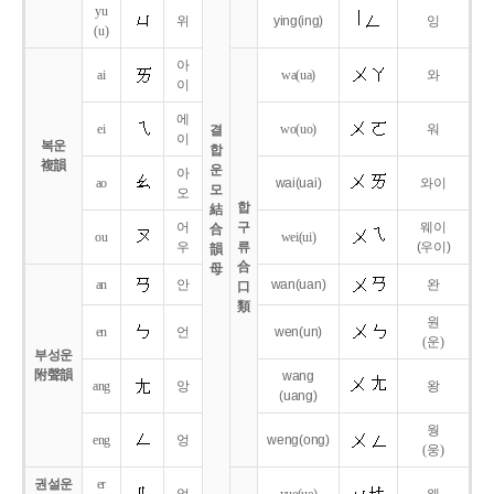
yu
위
ying
(ing)
잉
(u)
아
ai
wa
(ua)
와
이
에
ei
wo
(uo)
워
결
이
복운
합
複韻
운
아
ao
wai
(uai)
와이
모
오
합
結
어
구
웨이
合
ou
wei
(ui)
우
류
(우이)
韻
合
母
an
안
wan
(uan)
완
口
類
원
en
언
wen
(un)
(운)
부성운
附聲韻
wang
ang
앙
왕
(uang)
웡
eng
엉
weng
(ong)
(웅)
권설운
er