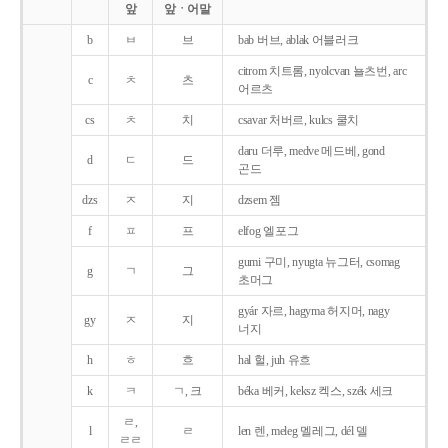
앞
앞ㆍ어말
b
ㅂ
브
bab 버브, ablak 어블러크
citrom 치트롬, nyolcvan 뇰츠번, arc
c
ㅊ
츠
어르츠
cs
ㅊ
치
csavar 처버르, kulcs 쿨치
daru 더루, medve 메드베, gond
d
ㄷ
드
곤드
dzs
ㅈ
지
dzsem 젬
f
ㅍ
프
elfog 엘포그
gumi 구미, nyugta 뉴그터, csomag
g
ㄱ
그
초머그
gyár 자르, hagyma 허지머, nagy
gy
ㅈ
지
너지
h
ㅎ
흐
hal 헐, juh 유흐
k
ㅋ
ㄱ, 크
béka 베커, keksz 켁스, szék 세크
ㄹ,
l
ㄹ
len 렌, meleg 멜레그, dél 델
ㄹㄹ