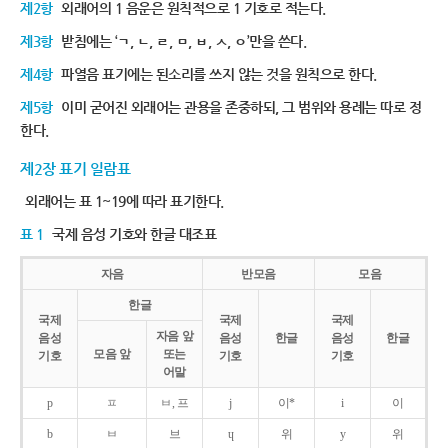
제2항
외래어의 1 음운은 원칙적으로 1 기호로 적는다.
제3항
받침에는 ‘ㄱ, ㄴ, ㄹ, ㅁ, ㅂ, ㅅ, ㅇ’만을 쓴다.
제4항
파열음 표기에는 된소리를 쓰지 않는 것을 원칙으로 한다.
제5항
이미 굳어진 외래어는 관용을 존중하되, 그 범위와 용례는 따로 정
한다.
제2장 표기 일람표
외래어는 표 1~19에 따라 표기한다.
표 1
국제 음성 기호와 한글 대조표
자음
반모음
모음
한글
국제
국제
국제
자음 앞
음성
음성
한글
음성
한글
모음 앞
또는
기호
기호
기호
어말
p
ㅍ
ㅂ, 프
j
이*
i
이
b
ㅂ
브
ɥ
위
y
위