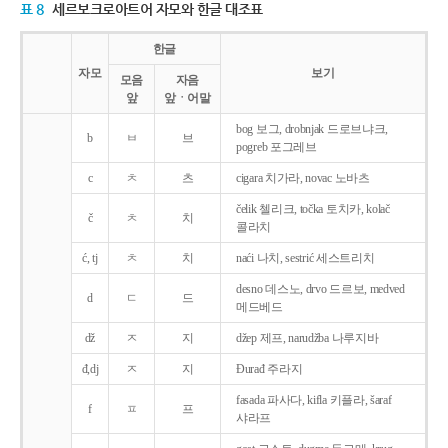
표 8
세르보크로아트어 자모와 한글 대조표
한글
자모
보기
모음
자음
앞
앞ㆍ어말
bog 보그, drobnjak 드로브냐크,
b
ㅂ
브
pogreb 포그레브
c
ㅊ
츠
cigara 치가라, novac 노바츠
čelik 첼리크, točka 토치카, kolač
č
ㅊ
치
콜라치
ć, tj
ㅊ
치
naći 나치, sestrić 세스트리치
desno 데스노, drvo 드르보, medved
d
ㄷ
드
메드베드
dž
ㅈ
지
džep 제프, narudžba 나루지바
đ,dj
ㅈ
지
Ðurađ 주라지
fasada 파사다, kifla 키플라, šaraf
f
ㅍ
프
샤라프