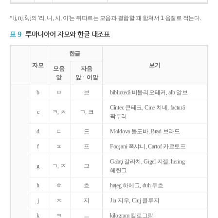
* lj, nj, š, j의 '리, 니, 시, 이'는 뒤따르는 모음과 결합할 때 합쳐서 1 음절로 적는다.
표 9
루마니아어 자모와 한글 대조표
한글
자모
보기
모음
자음
앞
앞ㆍ어말
b
ㅂ
브
bibliotecǎ 비블리오테커, alb 알브
Cîntec 큰테크, Cine 치네, facturǎ
c
ㅋ, ㅊ
ㄱ, 크
팍투러
d
ㄷ
드
Moldova 몰도바, Brad 브라드
f
ㅍ
프
Focşani 폭샤니, Cartof 카르토프
Galaţi 갈라치, Gigel 지젤, hering
g
ㄱ, ㅈ
그
헤린그
h
ㅎ
흐
haţeg 하체그, duh 두흐
j
ㅈ
지
Jiu 지우, Cluj 클루지
k
ㅋ
ㅡ
kilogram 킬로그람