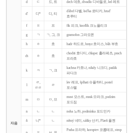
d
ㄷ
드, 트
dech 데흐, divadlo 디바들로, led 레트
d'ábel 댜벨, lod'ka 로티카, hrud'
d'
디*
디, 티
흐루티
f
ㅍ
프
fík 피크, knoflík 크노플리크
g
ㄱ
ㄱ, 그, 크
gramofon 그라모폰
h
ㅎ
흐
hadr 하드르, hmyz 흐미스, bůh 부흐
choditi 호디티, chlapec 흘라페츠, prach
ch
ㅎ
흐
프라흐
kachna 카흐나, nikdy 니크디, padák
k
ㅋ
ㄱ, 크
파다크
ㄹ,
lev 레프, šplhati 슈플하티, postel
l
ㄹ
ㄹㄹ
포스텔
most 모스트, mrak 므라크, podzim
m
ㅁ
ㅁ, 므
포드짐
n
ㄴ
ㄴ
noha 노하, podmínka 포드민카
ň
니*
ㄴ
němý 네미, sáňky 산키, Plzeň 플젠
자음
Praha 프라하, koroptev 코롭테프, strop
p
ㅍ
ㅂ, 프