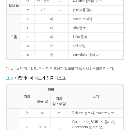
w
오ㆍ우*
―
walkirias 왈키리아스
반모음
y
이*
―
yungla 융글라
a
아
braceo 브라세오
e
에
reloj 렐로
모음
i
이
Lulio 룰리오
o
오
ocal 오칼
u
우
viudedad 비우데다드
* ll, y, ñ, w의 '이, 니, 오, 우'는 다른 모음과 결합할 때 합쳐서 1 음절로 적는다.
표 3
이탈리아어 자모와 한글 대조표
한글
자모
보기
자음
모음 앞
앞ㆍ어말
b
ㅂ
브
Bologna 볼로냐, bravo 브라보
Como 코모, Sicilia 시칠리아,
c
ㅋ, ㅊ
크
Boccaccio 보카치오,