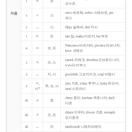
r
ㄹ
르
슈누르
serce 세르체, srebro 스레브로, pas
자음
s
ㅅ
스
파스
ś
ㅡ
시
ślepy 실레피, dziś 지시
t
ㅌ
트
tam 탐, matka 마트카, but 부트
Warszawa 바르샤바, piwnica 피브니차,
w
ㅂ
브, 프
krew 크레프
zamek 자메크, zbrodnia 즈브로드니아,
z
ㅈ
즈, 스
wywóz 비부스
ź
ㅡ
지, 시
gwoździk 그보지지크, więź 비엥시
ㅈ,
żyto 지토, różny 루주니, łyżka 위슈카,
ż
주, 슈, 시
시*
straż 스트라시
chory 호리, kuchnia 쿠흐니아, dach
ch
ㅎ
흐
다흐
dziura 지우라, dzwon 즈본, mosiądz
dz
ㅈ
즈, 츠
모시옹츠
dź
ㅡ
치
niedźwiedź 니에치비에치