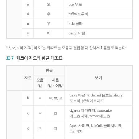
o
오
udo 우도
ó
우
próba 프루바
u
우
kula 쿨라
y
이
daktyl 닥틸
* ż, sz, rz의 '시'와 j의 '이'는 뒤따르는 모음과 결합할 때 합쳐서 1 음절로 적는다.
표 7
체코어 자모와 한글 대조표
한글
자모
보기
모음
자음
앞
앞ㆍ어말
barva 바르바, obchod 옵호트, dobrý
b
ㅂ
ㅂ, 브, 프
도브리, jeřab 예르자프
cigareta 치가레타, nemocnice
c
ㅊ
츠
네모츠니체, nemoc 네모츠
čapek 차페크, kulečnik 쿨레치니크,
č
ㅊ
치
míč 미치