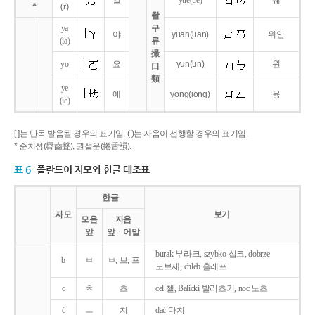
얼
yue
(ue)
웨
*
(r)
촬
ya
구
야
yuan
(uan)
위안
(ia)
류
撮
yo
요
yun
(un)
윈
口
類
ye
예
yong
(iong)
융
(ie)
[ ]는 단독 발음될 경우의 표기임. ( )는 자음이 선행할 경우의 표기임.
* 순치성(脣齒聲), 권설운(捲舌韻).
표 6
폴란드어 자모와 한글 대조표
한글
자모
보기
모음
자음
앞
앞ㆍ어말
burak 부라크, szybko 십코, dobrze
b
ㅂ
ㅂ, 브, 프
도브제, chleb 흘레프
c
ㅊ
츠
cel 첼, Balicki 발리츠키, noc 노츠
ć
ㅡ
치
dać 다치