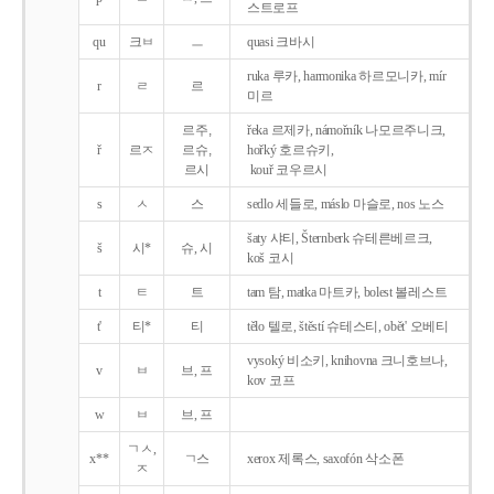
스트로프
qu
크ㅂ
ㅡ
quasi 크바시
ruka 루카, harmonika 하르모니카, mír
r
ㄹ
르
미르
르주,
řeka 르제카, námořník 나모르주니크,
ř
르ㅈ
르슈,
hořký 호르슈키,
르시
kouř 코우르시
s
ㅅ
스
sedlo 세들로, máslo 마슬로, nos 노스
šaty 샤티, Šternberk 슈테른베르크,
š
시*
슈, 시
koš 코시
t
ㅌ
트
tam 탐, matka 마트카, bolest 볼레스트
t'
티*
티
tělo 텔로, štěstí 슈테스티, obět' 오베티
vysoký 비소키, knihovna 크니호브나,
v
ㅂ
브, 프
kov 코프
w
ㅂ
브, 프
ㄱㅅ,
x**
ㄱ스
xerox 제록스, saxofón 삭소폰
ㅈ