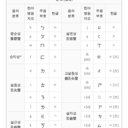
한어
한어
음의
주음
음의
주음
병음
한글
병음
한글
분류
부호
분류
부호
자모
자모
b
ㅂ
j
ㅈ
중순성
설면성
p
ㅍ
q
ㅊ
重脣聲
舌面聲
m
ㅁ
x
ㅅ
zh
순치성*
f
ㅍ
ㅈ [즈]
[zhi]
ch
d
ㄷ
ㅊ [츠]
교설첨성
[chi]
翹舌尖聲
sh
t
ㅌ
ㅅ [스]
설첨성
[shi]
舌尖聲
ㄖ
n
ㄴ
r [ri]
ㄹ [르]
l
ㄹ
z [zi]
ㅉ [쯔]
설치성
g
ㄱ
c [ci]
ㅊ [츠]
舌齒聲
설근성
k
ㅋ
s [si]
ㅆ [쓰]
舌根聲