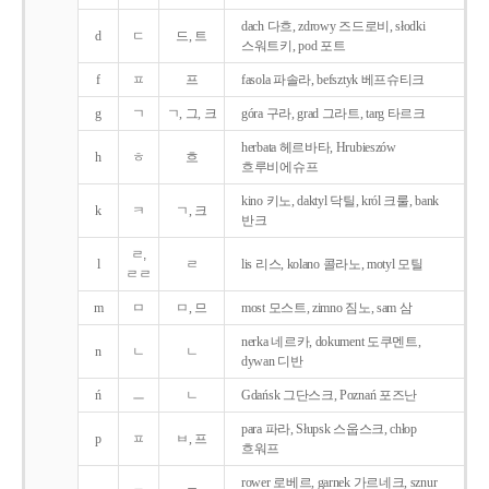
dach 다흐, zdrowy 즈드로비, słodki
d
ㄷ
드, 트
스워트키, pod 포트
f
ㅍ
프
fasola 파솔라, befsztyk 베프슈티크
g
ㄱ
ㄱ, 그, 크
góra 구라, grad 그라트, targ 타르크
herbata 헤르바타, Hrubieszów
h
ㅎ
흐
흐루비에슈프
kino 키노, daktyl 닥틸, król 크룰, bank
k
ㅋ
ㄱ, 크
반크
ㄹ,
l
ㄹ
lis 리스, kolano 콜라노, motyl 모틸
ㄹㄹ
m
ㅁ
ㅁ, 므
most 모스트, zimno 짐노, sam 삼
nerka 네르카, dokument 도쿠멘트,
n
ㄴ
ㄴ
dywan 디반
ń
ㅡ
ㄴ
Gdańsk 그단스크, Poznań 포즈난
para 파라, Słupsk 스웁스크, chłop
p
ㅍ
ㅂ, 프
흐워프
rower 로베르, garnek 가르네크, sznur