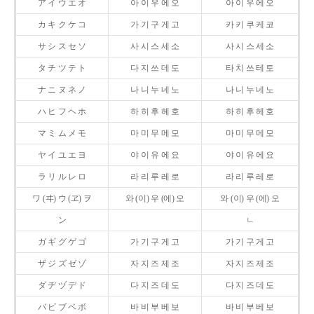
ア イ ウ エ オ
아 이 우 에 오
아 이 우 에 오
カ キ ク ケ コ
가 기 구 게 고
카 키 쿠 케 코
サ シ ス セ ソ
사 시 스 세 소
사 시 스 세 소
タ チ ツ テ ト
다 지 쓰 데 도
타 치 쓰 테 토
ナ ニ ヌ ネ ノ
나 니 누 네 노
나 니 누 네 노
ハ ヒ フ ヘ ホ
하 히 후 헤 호
하 히 후 헤 호
マ ミ ム メ モ
마 미 무 메 모
마 미 무 메 모
ヤ イ ユ エ ヨ
야 이 유 에 요
야 이 유 에 요
ラ リ ル レ ロ
라 리 루 레 로
라 리 루 레 로
ワ (ヰ) ウ (ヱ) ヲ
와 (이) 우 (에) 오
와 (이) 우 (에) 오
ン
ㄴ
ガ ギ グ ゲ ゴ
가 기 구 게 고
가 기 구 게 고
ザ ジ ズ ゼ ゾ
자 지 즈 제 조
자 지 즈 제 조
ダ ヂ ヅ デ ド
다 지 즈 데 도
다 지 즈 데 도
バ ビ ブ ベ ボ
바 비 부 베 보
바 비 부 베 보