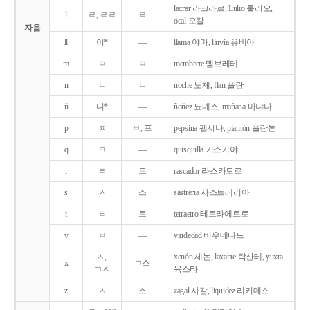
lacrar 라크라르, Lulio 룰리오,
l
ㄹ, ㄹㄹ
ㄹ
ocal 오칼
자음
ll
이*
―
llama 야마, lluvia 유비아
m
ㅁ
ㅁ
membrete 멤브레테
n
ㄴ
ㄴ
noche 노체, flan 플란
ñ
니*
―
ñoñez 뇨녜스, mañana 마냐나
p
ㅍ
ㅂ, 프
pepsina 펩시나, plantón 플란톤
q
ㅋ
―
quisquilla 키스키야
r
ㄹ
르
rascador 라스카도르
s
ㅅ
스
sastreria 사스트레리아
t
ㅌ
트
tetraetro 테트라에트로
v
ㅂ
―
viudedad 비우데다드
ㅅ,
xenón 세논, laxante 락산테, yuxta
x
ㄱ스
ㄱㅅ
육스타
z
ㅅ
스
zagal 사갈, liquidez 리키데스