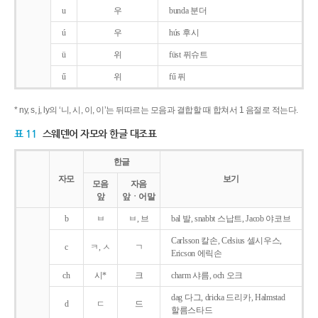
u
우
bunda 분더
ú
우
hús 후시
ü
위
füst 퓌슈트
ű
위
fű 퓌
* ny, s, j, ly의 ‘니, 시, 이, 이’는 뒤따르는 모음과 결합할 때 합쳐서 1 음절로 적는다.
표 11
스웨덴어 자모와 한글 대조표
한글
자모
보기
모음
자음
앞
앞ㆍ어말
b
ㅂ
ㅂ, 브
bal 발, snabbt 스납트, Jacob 야코브
Carlsson 칼손, Celsius 셀시우스,
c
ㅋ, ㅅ
ㄱ
Ericson 에릭손
ch
시*
크
charm 샤름, och 오크
dag 다그, dricka 드리카, Halmstad
d
ㄷ
드
할름스타드