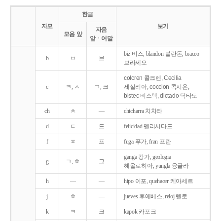
한글
자모
보기
자음
모음 앞
앞ㆍ어말
biz 비스, blandon 블란돈, braceo
b
ㅂ
브
브라세오
colcren 콜크렌, Cecilia
c
ㅋ, ㅅ
ㄱ, 크
세실리아, coccion 콕시온,
bistec 비스텍, dictado 딕타도
ch
ㅊ
―
chicharra 치차라
d
ㄷ
드
felicidad 펠리시다드
f
ㅍ
프
fuga 푸가, fran 프란
ganga 강가, geologia
g
ㄱ, ㅎ
그
헤올로히아, yungla 융글라
h
―
―
hipo 이포, quehacer 케아세르
j
ㅎ
―
jueves 후에베스, reloj 렐로
k
ㅋ
크
kapok 카포크