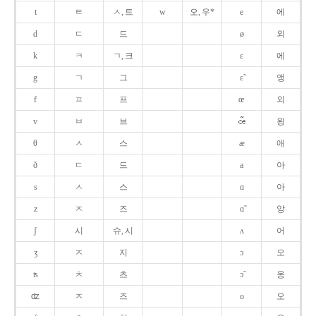
t
ㅌ
ㅅ, 트
w
오, 우*
e
에
d
ㄷ
드
ø
외
k
ㅋ
ㄱ, 크
ɛ
에
g
ㄱ
그
ɛ̃
앵
f
ㅍ
프
œ
외
v
ㅂ
브
욍
θ
ㅅ
스
æ
애
ð
ㄷ
드
a
아
s
ㅅ
스
ɑ
아
z
ㅈ
즈
ɑ̃
앙
ʃ
시
슈, 시
ʌ
어
ʒ
ㅈ
지
ɔ
오
ʦ
ㅊ
츠
ɔ̃
옹
ʣ
ㅈ
즈
o
오