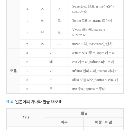
Sorrento 소렌토, asma 아스마,
s
ㅅ
스
sasso 사소
t
ㅌ
트
Torino 토리노, tranne 트란네
Vivace 비바체, manovra
v
ㅂ
브
마노브라
z
ㅊ
―
nozze 노체, mancanza 만칸차
a
아
abituro 아비투로, capra 카프라
e
에
erta 에르타, padrone 파드로네
모음
i
이
infamia 인파미아, manica 마니카
o
오
oblio 오블리오, poetica 포에티카
u
우
uva 우바, spuma 스푸마
표 4
일본어의 가나와 한글 대조표
한글
가나
어두
어중ㆍ어말