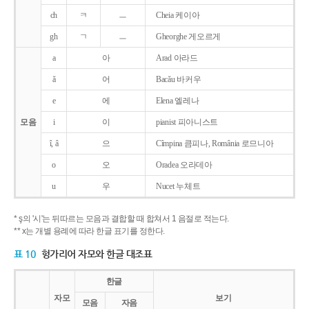
ch
ㅋ
ㅡ
Cheia 케이아
gh
ㄱ
ㅡ
Gheorghe 게오르게
a
아
Arad 아라드
ǎ
어
Bacǎu 바커우
e
에
Elena 엘레나
모음
i
이
pianist 피아니스트
î, â
으
Cîmpina 큼피나, România 로므니아
o
오
Oradea 오라데아
u
우
Nucet 누체트
* ş의 '시'는 뒤따르는 모음과 결합할 때 합쳐서 1 음절로 적는다.
** x는 개별 용례에 따라 한글 표기를 정한다.
표 10
헝가리어 자모와 한글 대조표
한글
자모
보기
모음
자음