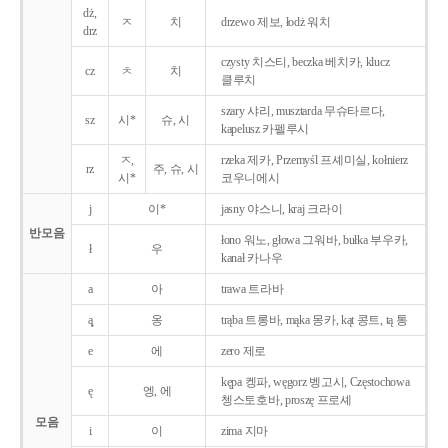
dż,
ㅈ
치
drzewo 제보, łodż 워치
drz
czysty 치스티, beczka 베치카, klucz
cz
ㅊ
치
클루치
szary 샤리, musztarda 무슈타르다,
sz
시*
슈, 시
kapelusz 카펠루시
ㅈ,
rzeka 제카, Przemyśl 프셰미실, kołnierz
rz
주, 슈, 시
시*
코우니에시
j
이*
jasny 야스니, kraj 크라이
반모음
łono 워노, głowa 그워바, bułka 부우카,
ł
우
kanał 카나우
a
아
trawa 트라바
ą̨
옹
trąba 트롱바, mąka 몽카, kąt 콩트, tą 통
e
에
zero 제로
kępa 켕파, węgorz 벵고시, Częstochowa
ę
엥, 에
쳉스토호바, proszę 프로셰
모음
i
이
zima 지마