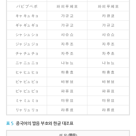
パ ピ プ ペ ポ
파 피 푸 페 포
파 피 푸 페 포
キャ キュ キョ
갸 규 교
캬 큐 쿄
ギャ ギュ ギョ
갸 규 교
갸 규 교
シャ シュ ショ
샤 슈 쇼
샤 슈 쇼
ジャ ジュ ジョ
자 주 조
자 주 조
チャ チュ チョ
자 주 조
차 추 초
ニャ ニュ ニョ
냐 뉴 뇨
냐 뉴 뇨
ヒャ ヒュ ヒョ
햐 휴 효
햐 휴 효
ビャ ビュ ビョ
뱌 뷰 뵤
뱌 뷰 뵤
ピャ ピュ ピョ
퍄 퓨 표
퍄 퓨 표
ミャ ミュ ミョ
먀 뮤 묘
먀 뮤 묘
リャ リュ リョ
랴 류 료
랴 류 료
표 5
중국어의 발음 부호와 한글 대조표
성 모 (聲母)