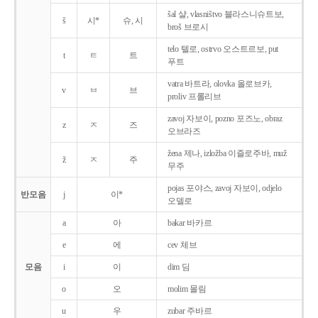
šal 샬, vlasništvo 블라스니슈트보,
š
시*
슈, 시
broš 브로시
telo 텔로, ostrvo 오스트르보, put
t
ㅌ
트
푸트
vatra 바트라, olovka 올로브카,
v
ㅂ
브
proliv 프롤리브
zavoj 자보이, pozno 포즈노, obraz
z
ㅈ
즈
오브라즈
žena 제나, izložba 이즐로주바, muž
ž
ㅈ
주
무주
pojas 포야스, zavoj 자보이, odjelo
반모음
j
이*
오델로
a
아
bakar 바카르
e
에
cev 체브
모음
i
이
dim 딤
o
오
molim 몰림
u
우
zubar 주바르