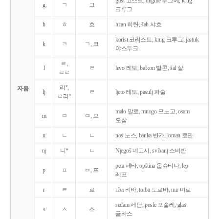
gost 고스트, dugme 두그메, krug
g
ㄱ
그
크루그
h
ㅎ
흐
hitan 히탄, šah 샤흐
korist 코리스트, krug 크루그, jastuk
k
ㅋ
ㄱ, 크
야스투크
ㄹ,
l
ㄹ
levo 레보, balkon 발콘, šal 샬
ㄹㄹ
리*,
자음
lj
ㄹ
ljeto 레토, pasulj 파술
ㄹ리*
malo 말로, mnogo 므노고, osam
m
ㅁ
ㅁ, 므
오삼
n
ㄴ
ㄴ
nos 노스, banka 반카, loman 로만
nj
니*
ㄴ
Njegoš 녜고시, svibanj 스비반
peta 페타, opština 옵슈티나, lep
p
ㅍ
ㅂ, 프
레프
r
ㄹ
르
riba 리바, torba 토르바, mir 미르
sedam 세담, posle 포슬레, glas
s
ㅅ
스
글라스