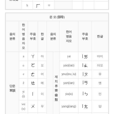
h
ㅎ
운 모 (韻母)
한
어
한어
음의
병
주음
한
음의
주음
병음
한글
분류
음
부호
글
분류
부호
자모
자
모
a
아
yai
야이
o
오
yao
(iao)
야오
e
어
you
(iou,
iu)
유
제
치
ê
에
yan
(ian)
옌
단운
류
單韻
齊
yi
이
yin(in)
인
齒
(i)
類
wu
우
yang
(iang)
양
(u)