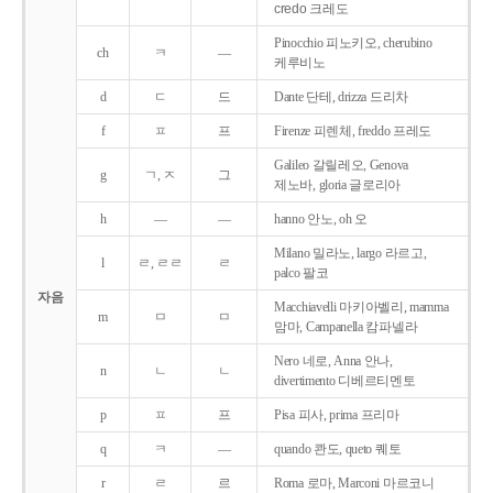
credo 크레도
Pinocchio 피노키오, cherubino
ch
ㅋ
―
케루비노
d
ㄷ
드
Dante 단테, drizza 드리차
f
ㅍ
프
Firenze 피렌체, freddo 프레도
Galileo 갈릴레오, Genova
g
ㄱ, ㅈ
그
제노바, gloria 글로리아
h
―
―
hanno 안노, oh 오
Milano 밀라노, largo 라르고,
l
ㄹ, ㄹㄹ
ㄹ
palco 팔코
자음
Macchiavelli 마키아벨리, mamma
m
ㅁ
ㅁ
맘마, Campanella 캄파넬라
Nero 네로, Anna 안나,
n
ㄴ
ㄴ
divertimento 디베르티멘토
p
ㅍ
프
Pisa 피사, prima 프리마
q
ㅋ
―
quando 콴도, queto 퀘토
r
ㄹ
르
Roma 로마, Marconi 마르코니