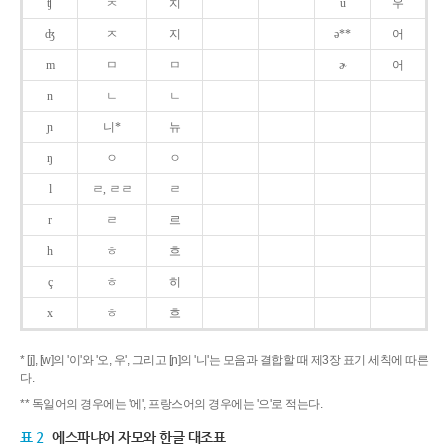
ʧ
ㅊ
치
u
우
ʤ
ㅈ
지
ə**
어
m
ㅁ
ㅁ
ɚ
어
n
ㄴ
ㄴ
ɲ
니*
뉴
ŋ
ㅇ
ㅇ
l
ㄹ, ㄹㄹ
ㄹ
r
ㄹ
르
h
ㅎ
흐
ç
ㅎ
히
x
ㅎ
흐
* [j], [w]의 '이'와 '오, 우', 그리고 [ɲ]의 '니'는 모음과 결합할 때 제3장 표기 세칙에 따른
다.
** 독일어의 경우에는 '에', 프랑스어의 경우에는 '으'로 적는다.
표 2
에스파냐어 자모와 한글 대조표