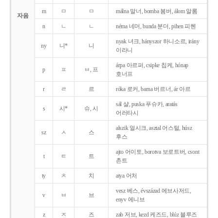
m
ㅁ
ㅁ
málna 말너, bomba 봄버, álom 알롬
자음
n
ㄴ
ㄴ
néma 네머, bunda 분더, pihen 피헨
nyak 녀크, hányszor 하니소르, irány
ny
니*
니
이라니
árpa 아르퍼, csipke 칩케, hónap
p
ㅍ
ㅂ, 프
호너프
r
ㄹ
르
róka 로커, barna 버르너, ár 아르
sál 샬, puska 푸슈카, aratás
s
시*
슈, 시
어러타시
alszik 얼시크, asztal 어스털, húsz
sz
ㅅ
스
후스
ajto 어이토, borotva 보로트버, csont
t
ㅌ
트
촌트
ty
ㅊ
치
atya 어처
vesz 베스, évszázad 에브사저드,
v
ㅂ
브
enyv 에니브
z
ㅈ
즈
zab 저브, kezd 케즈드, blúz 블루즈