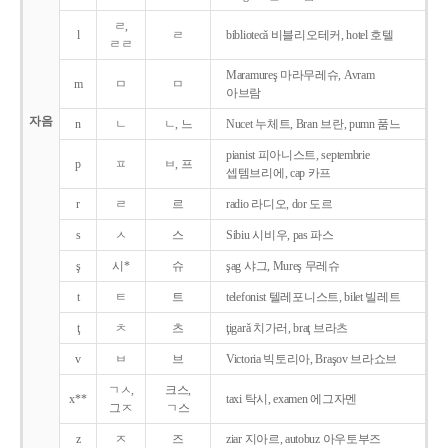
ㄹ,
l
ㄹ
bibliotecǎ 비블리오테커, hotel 호텔
ㄹㄹ
Maramureş 마라무레슈, Avram
m
ㅁ
ㅁ
아브람
자음
n
ㄴ
ㄴ, 느
Nucet 누체트, Bran 브란, pumn 품느
pianist 피아니스트, septembrie
p
ㅍ
ㅂ, 프
셉템브리에, cap 카프
r
ㄹ
르
radio 라디오, dor 도르
s
ㅅ
스
Sibiu 시비우, pas 파스
ş
시*
슈
şag 샤그, Mureş 무레슈
t
ㅌ
트
telefonist 텔레포니스트, bilet 빌레트
ţ
ㅊ
츠
ţigarǎ 치가러, braţ 브라츠
v
ㅂ
브
Victoria 빅토리아, Braşov 브라쇼브
ㄱㅅ,
크스,
x**
taxi 탁시, examen 에그자멘
그ㅈ
ㄱ스
z
ㅈ
즈
ziar 지아르, autobuz 아우토부즈