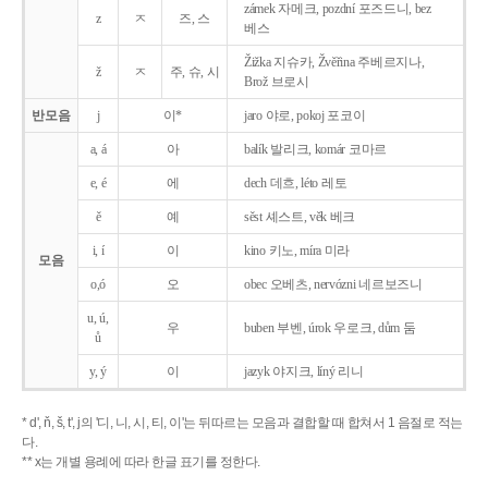
zámek 자메크, pozdní 포즈드니, bez
z
ㅈ
즈, 스
베스
Žižka 지슈카, Žvěřina 주베르지나,
ž
ㅈ
주, 슈, 시
Brož 브로시
반모음
j
이*
jaro 야로, pokoj 포코이
a, á
아
balík 발리크, komár 코마르
e, é
에
dech 데흐, léto 레토
ě
예
sěst 셰스트, věk 베크
i, í
이
kino 키노, míra 미라
모음
o,ó
오
obec 오베츠, nervózni 네르보즈니
u, ú,
우
buben 부벤, úrok 우로크, dům 둠
ů
y, ý
이
jazyk
야지크, líný 리니
* d', ň, š, t', j의 '디, 니, 시, 티, 이'는 뒤따르는 모음과 결합할 때 합쳐서 1 음절로 적는
다.
** x는 개별 용례에 따라 한글 표기를 정한다.