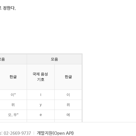
 정한다.
모음
모음
국제 음성
한글
한글
기호
이*
i
이
위
y
위
오, 우*
e
에
ø
외
: 02-2669-9737
개발지원(Open API)
ɛ
에