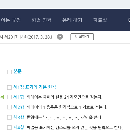
메인콘텐츠 바로가기
어문 규정
항별 연혁
용례 찾기
자료실
비교하기
제2017-14호(2017. 3. 28.)
본문
제1장 표기의 기본 원칙
제1항
외래어는 국어의 현용 24 자모만으로 적는다.
북
제2항
외래어의 1 음운은 원칙적으로 1 기호로 적는다.
제3항
받침에는 ‘ㄱ, ㄴ, ㄹ, ㅁ, ㅂ, ㅅ, ㅇ’만을 쓴다.
제4항
파열음 표기에는 된소리를 쓰지 않는 것을 원칙으로 한다.