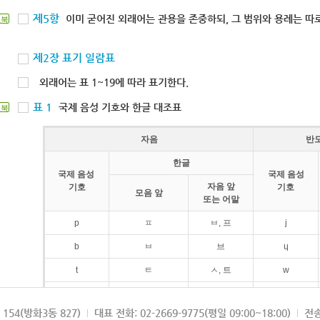
제5항
이미 굳어진 외래어는 관용을 존중하되, 그 범위와 용례는 따로
북
제2장 표기 일람표
외래어는 표 1~19에 따라 표기한다.
표 1
국제 음성 기호와 한글 대조표
북
자음
반
한글
국제 음성
국제 음성
자음 앞
기호
기호
모음 앞
또는 어말
p
ㅍ
ㅂ, 프
j
b
ㅂ
브
ɥ
t
ㅌ
ㅅ, 트
w
d
ㄷ
드
154(방화3동 827)
대표 전화: 02-2669-9775(평일 09:00~18:00)
전송
k
ㅋ
ㄱ, 크