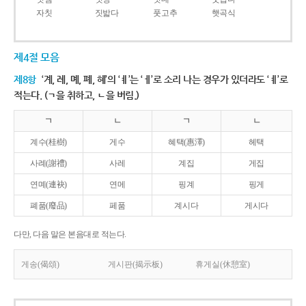
자칫
짓밟다
풋고추
햇곡식
제4절 모음
제8항
‘계, 례, 몌, 폐, 혜’의 ‘ㅖ’는 ‘ㅔ’로 소리 나는 경우가 있더라도 ‘ㅖ’로
적는다. (ㄱ을 취하고, ㄴ을 버림.)
ㄱ
ㄴ
ㄱ
ㄴ
계수(桂樹)
게수
혜택(惠澤)
헤택
사례(謝禮)
사레
계집
게집
연몌(連袂)
연메
핑계
핑게
폐품(廢品)
페품
계시다
게시다
다만, 다음 말은 본음대로 적는다.
게송(偈頌)
게시판(揭示板)
휴게실(休憩室)