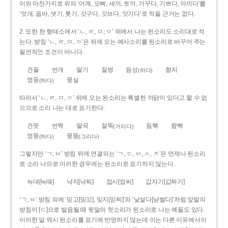
이와 마찬가지로 위의 ‘어깨, 오빠, 새끼, 토끼, 가꾸다, 기쁘다, 아끼다’를
‘엇개, 옵바, 샛기, 톳기, 갓구다, 깃브다, 앗기다’로 적을 근거는 없다.
2. 또한 한 형태소에서 ‘ㄴ, ㄹ, ㅁ, ㅇ’ 뒤에서 나는 된소리도 소리대로 적
는다. 받침 ‘ㄴ, ㄹ, ㅁ, ㅇ’은 뒤에 오는 예사소리를 된소리로 바꾸어 주는
필연적인 조건이 아니다.
건들
번개
딸기
절벙
듬성
함지
(하다)
껑둥
뭉실
(하다)
따라서 ‘ㄴ, ㄹ, ㅁ, ㅇ’ 뒤에 오는 된소리는 특별한 까닭이 있다고 할 수 없
으므로 소리 나는 대로 표기한다.
건뜻
번쩍
딸꾹
절뚝
듬뿍
함빡
(거리다)
껑뚱
뭉뚱
(하다)
(그리다)
그렇지만 ‘ㄱ, ㅂ’ 받침 뒤에 연결되는 ‘ㄱ, ㄷ, ㅂ, ㅅ, ㅈ’은 언제나 된소리
로 소리 나므로 이러한 경우에는 된소리로 표기하지 않는다.
늑대[늑때]
낙지[낙찌]
접시[접씨]
갑자기[갑짜기]
‘ㄱ, ㅂ’ 받침 외에 ‘믿고[믿꼬], 잊지[읻찌]’와 ‘낯설다[낟썰다]’처럼 앞말의
받침이 [ㄷ]으로 발음될 때 뒷말의 첫소리가 된소리로 나는 예들도 있다.
이러한 말 역시 된소리를 표기에 반영하지 않는데 이는 다른 이유에서이