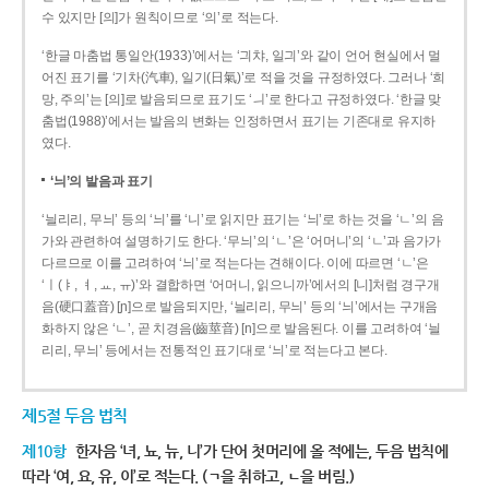
수 있지만 [의]가 원칙이므로 ‘의’로 적는다.
‘한글 마춤법 통일안(1933)’에서는 ‘긔챠, 일긔’와 같이 언어 현실에서 멀
어진 표기를 ‘기차(汽車), 일기(日氣)’로 적을 것을 규정하였다. 그러나 ‘희
망, 주의’는 [의]로 발음되므로 표기도 ‘ㅢ’로 한다고 규정하였다. ‘한글 맞
춤법(1988)’에서는 발음의 변화는 인정하면서 표기는 기존대로 유지하
였다.
‘늬’의 발음과 표기
‘늴리리, 무늬’ 등의 ‘늬’를 ‘니’로 읽지만 표기는 ‘늬’로 하는 것을 ‘ㄴ’의 음
가와 관련하여 설명하기도 한다. ‘무늬’의 ‘ㄴ’은 ‘어머니’의 ‘ㄴ’과 음가가
다르므로 이를 고려하여 ‘늬’로 적는다는 견해이다. 이에 따르면 ‘ㄴ’은
‘ㅣ(ㅑ, ㅕ, ㅛ, ㅠ)’와 결합하면 ‘어머니, 읽으니까’에서의 [니]처럼 경구개
음(硬口蓋音) [ɲ]으로 발음되지만, ‘늴리리, 무늬’ 등의 ‘늬’에서는 구개음
화하지 않은 ‘ㄴ’, 곧 치경음(齒莖音) [n]으로 발음된다. 이를 고려하여 ‘늴
리리, 무늬’ 등에서는 전통적인 표기대로 ‘늬’로 적는다고 본다.
제5절 두음 법칙
제10항
한자음 ‘녀, 뇨, 뉴, 니’가 단어 첫머리에 올 적에는, 두음 법칙에
따라 ‘여, 요, 유, 이’로 적는다. (ㄱ을 취하고, ㄴ을 버림.)