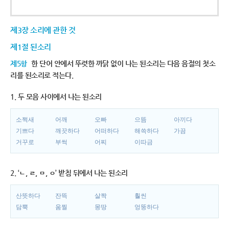
제3장 소리에 관한 것
제1절 된소리
제5항
한 단어 안에서 뚜렷한 까닭 없이 나는 된소리는 다음 음절의 첫소
리를 된소리로 적는다.
1. 두 모음 사이에서 나는 된소리
소쩍새
어깨
오빠
으뜸
아끼다
기쁘다
깨끗하다
어떠하다
해쓱하다
가끔
거꾸로
부썩
어찌
이따금
2. ‘ㄴ, ㄹ, ㅁ, ㅇ’ 받침 뒤에서 나는 된소리
산뜻하다
잔뜩
살짝
훨씬
담뿍
움찔
몽땅
엉뚱하다