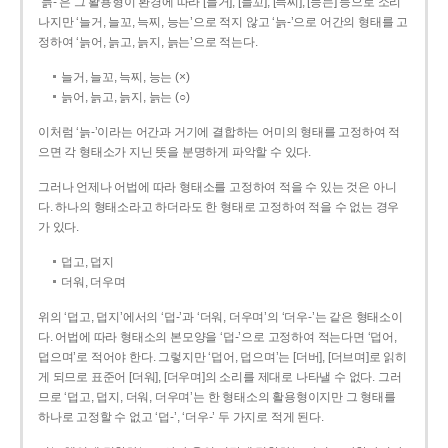
‘늙-’은 그 활용형이 환경에 따라 [늘거], [늘꼬], [늑찌], [능는] 등으로 소리
나지만 ‘늘거, 늘꼬, 늑찌, 능는’으로 적지 않고 ‘늙-’으로 어간의 형태를 고
정하여 ‘늙어, 늙고, 늙지, 늙는’으로 적는다.
늘거, 늘꼬, 늑찌, 능는 (×)
늙어, 늙고, 늙지, 늙는 (○)
이처럼 ‘늙-­’이라는 어간과 거기에 결합하는 어미의 형태를 고정하여 적
으면 각 형태소가 지닌 뜻을 분명하게 파악할 수 있다.
그러나 언제나 어법에 따라 형태소를 고정하여 적을 수 있는 것은 아니
다. 하나의 형태소라고 하더라도 한 형태로 고정하여 적을 수 없는 경우
가 있다.
덥고, 덥지
더워, 더우며
위의 ‘덥고, 덥지’에서의 ‘덥-­’과 ‘더워, 더우며’의 ‘더우-­’는 같은 형태소이
다. 어법에 따라 형태소의 본모양을 ‘덥-­’으로 고정하여 적는다면 ‘덥어,
덥으며’로 적어야 한다. 그렇지만 ‘덥어, 덥으며’는 [더버], [더브며]로 읽히
게 되므로 표준어 [더워], [더우며]의 소리를 제대로 나타낼 수 없다. 그러
므로 ‘덥고, 덥지, 더워, 더우며’는 한 형태소의 활용형이지만 그 형태를
하나로 고정할 수 없고 ‘덥-’, ‘더우-’ 두 가지로 적게 된다.