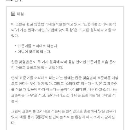
해설
이 조항은 한글 맞춤법의 대원칙을 밝히고 있다. “표준어를 소리대로 적
되”가 기본 원칙이라면, “어법에 맞도록 함”은 또 다른 원칙이라고 할 수
있다.
표준어를 소리대로 적는다.
어법에 맞도록 적는다.
한글 맞춤법은 이 두 가지 원칙에 따라 음성 언어인 표준어를 표음 문자
인 한글로 올바르게 적는 방법이다.
먼저 ‘표준어를 소리대로 적는다’는 말에는 한글 맞춤법이 표준어를 대상
으로 한다는 뜻이 담겨 있다. 그리고 ‘소리대로’ 적는다는 것은 그 표준어
를 적을 때 발음에 따라 적는다는 뜻이다. 이를테면 [나무]라고 소리 나는
표준어는 ‘나무’로 적고, [달리다]라고 소리 나는 표준어는 ‘달리다’로 적
는다.
그런데 표준어를 소리대로 적는다는 원칙만으로 충분하지 않은 경우가
있다. 예를 들어 ‘꽃[花]’이란 단어는 쓰이는 환경에 따라 소리가 달라진
다.