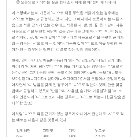
③ 모음으로 시작하는 실질 형태소가 뒤에 올 때: 젖어미[저더미]
이 조항에서는 이 가운데 ‘ㄷ’으로 적을 뚜렷한 까닭이 없는 경우에는
‘ㅅ’으로 적는다고 규정하고 있다. 다만 그 예시에서 보듯이 이는 다른 자
음으로 적을 근거가 없는 경우에도 적용된다. ‘밭, 빚, 꽃’ 등과 같이 다른
자음으로 적을 뚜렷한 까닭이 있는 경우에는 그에 따라 ‘ㅌ, ㅈ, ㅊ’ 등으
로 적지만, ‘낫, 빗’ 등과 같이 ‘ㄷ’이나 다른 자음으로 적을 뚜렷한 근거가
없는 경우는 ‘ㅅ’으로 적는 것이다. 다음과 같이 ‘ㄷ’으로 적을 뚜렷한 근
거가 있는 경우에는 당연히 ‘ㄷ’으로 적는 것이 원칙이다.
첫째, ‘맏이[마지], 맏아들[마다들]’의 ‘맏-’, ‘낟[낟ː], 낟알[나ː달], 낟가리[낟ː
까리]’의 ‘낟’처럼 원래부터 ‘ㄷ’ 받침을 가지고 있는 경우에는 ‘ㄷ’으로 적
는다. ‘곧이[고지], 곧장[곧짱]’ 등도 이에 해당한다. 둘째, ‘돋보다(←도두
보다), 딛다(←디디다), 얻다가(←어디에다가)’처럼 본말에서 준말이 만들
어지면서 ‘ㄷ’ 받침을 갖게 된 경우에도 ‘ㄷ’으로 적는다. 셋째, 한글 맞춤
법에서 규정하고 있듯이 ‘반짇고리, 사흗날, 숟가락, 이튿날’처럼 ‘ㄹ’ 소
리와 연관되어 ‘ㄷ’으로 소리 나는 경우에도 ‘ㄷ’으로 적는다.(한글 맞춤법
제29항 참조)
이처럼 ‘ㄷ’으로 적을 근거가 있는 경우가 아니어서 관습대로 ‘ㅅ’으로 적
는 예로는 다음과 같은 것들이 있다.
걸핏하면
그까짓
기껏
놋그릇
덧셈
빗장
삿대
숫접다