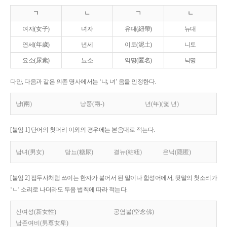
ㄱ
ㄴ
ㄱ
ㄴ
여자(女子)
녀자
유대(紐帶)
뉴대
연세(年歲)
년세
이토(泥土)
니토
요소(尿素)
뇨소
익명(匿名)
닉명
다만, 다음과 같은 의존 명사에서는 ‘냐, 녀’ 음을 인정한다.
냥(兩)
냥쭝(兩-)
년(年)(몇 년)
[붙임 1] 단어의 첫머리 이외의 경우에는 본음대로 적는다.
남녀(男女)
당뇨(糖尿)
결뉴(結紐)
은닉(隱匿)
[붙임 2] 접두사처럼 쓰이는 한자가 붙어서 된 말이나 합성어에서, 뒷말의 첫소리가
‘ㄴ’ 소리로 나더라도 두음 법칙에 따라 적는다.
신여성(新女性)
공염불(空念佛)
남존여비(男尊女卑)