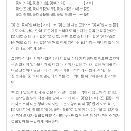
……………
꽃이[꼬치], 꽃을[꼬츨], 꽃에[꼬체]
[꼬ㅊ]
…
꽃만[꼰만], 꽃나무[꼰나무], 꽃놀이[꼰노리]
[꼰]
………
꽃과[꼳꽈], 꽃다발[꼳따발], 꽃밭[꼳빧]
[꼳]
‘꽃’은 ‘꽃이’일 때는 [꼬ㅊ]으로, ‘꽃만’일 때는 [꼰]으로, ‘꽃과’일 때는 [꼳]
으로 소리 난다. 만약 ‘표준어를 소리대로 적는다’는 원칙만 적용한다면,
[꼬치]로 소리 나는 말은 ‘꼬치’로, [꼰만]으로 소리 나는 말은 ‘꼰만’으로,
[꼳꽈]로 소리 나는 말은 ‘꼳꽈’로 적게 되어 ‘꽃[花]’이라는 하나의 말이 여
러 형태로 적히게 된다.
그런데 이처럼 의미가 같은 하나의 말을 여러 가지 형태로 적으면 그것이
무슨 말인지 알아보기가 쉽지 않다. 의미가 같은 하나의 말은 형태를 하
나로 고정하여 일관되게 적어야 의미를 파악하기가 쉽다. 즉 ‘꽃, 꼰,
꼳’보다는 ‘꽃’ 하나로 일관되게 적는 것이 의미를 파악하는 데 효과적이
다.
‘어법에 맞도록 한다’는 것은 이와 같이 뜻을 파악하기 쉽도록 각 형태소
의 본모양을 밝혀 적는다는 말이다. 이에 따라 ‘꽃’은 [꼬ㅊ], [꼰], [꼳]의 세
가지로 소리 나는 형태소이지만 그 본모양에 따라 ‘꽃’ 한 가지로 적고,
[꼬치], [꼰만], [꼳꽈]도 ‘꽃이, 꽃만, 꽃과’로 적게 된다. 이는 ‘꽃’과 같은 명
사 뒤에 조사가 결합할 때뿐 아니라 ‘늙-’과 같은 용언의 어간 뒤에 어미가
결합할 때도 동일하게 적용된다.