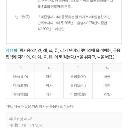
상 구분한 일 년 동안의 기간. 또는 앞의 말에 해당하는 그
해. ¶ 졸업 연도/제작 연도.
년도(年度)
「의존명사」((해를 뜻하는 말 뒤에 쓰여)) 일정한 기간
단위로서의 그해. ¶ 1985년도 출생자/1970년도 졸업
식/1990년도 예산안.
제11항
한자음 ‘랴, 려, 례, 료, 류, 리’가 단어의 첫머리에 올 적에는, 두음
법칙에 따라 ‘야, 여, 예, 요, 유, 이’로 적는다.(ㄱ을 취하고, ㄴ을 버림.)
ㄱ
ㄴ
ㄱ
ㄴ
양심(良心)
량심
용궁(龍宮)
룡궁
역사(歷史)
력사
유행(流行)
류행
예의(禮儀)
례의
이발(理髮)
리발
다만, 다음과 같은 의존 명사는 본음대로 적는다.
리(里): 몇 리냐?
리(理): 그럴 리가 없다.