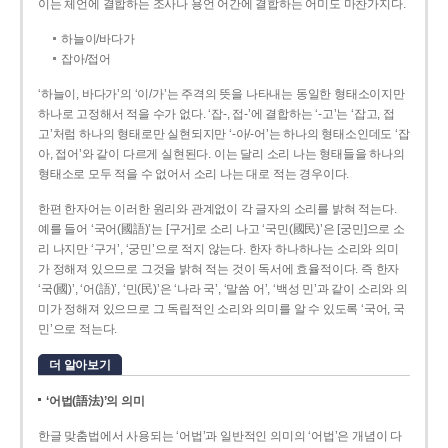
이는 체언에 결합하는 조사나 용언 어간에 결합하는 어미도 마찬가지다.
하늘이/바다가
잡아/접어
‘하늘이, 바다가’의 ‘이/가’는 주격의 뜻을 나타내는 동일한 형태소이지만
하나로 고정해서 적을 수가 없다. ‘잡-, 접-’에 결합하는 ‘-고’는 ‘잡고, 접
고’처럼 하나의 형태로만 실현되지만 ‘-아/-어’는 하나의 형태소인데도 ‘잡
아, 접어’와 같이 다르게 실현된다. 이는 달리 소리 나는 형태들을 하나의
형태소로 모두 적을 수 없어서 소리 나는 대로 적는 경우이다.
한편 한자어는 이러한 원리와 관계없이 각 글자의 소리를 밝혀 적는다.
예를 들어 ‘국어(國語)’는 [구거]로 소리 나고 ‘국민(國民)’은 [궁민]으로 소
리 나지만 ‘구거’, ‘궁민’으로 적지 않는다. 한자 하나하나는 소리와 의미
가 정해져 있으므로 그것을 밝혀 적는 것이 독서에 효율적이다. 즉 한자
‘국(國)’, ‘어(語)’, ‘민(民)’은 ‘나라 국’, ‘말씀 어’, ‘백성 민’과 같이 소리와 의
미가 정해져 있으므로 그 독립적인 소리와 의미를 알 수 있도록 ‘국어, 국
민’으로 적는다.
더 알아보기
‘어법(語法)’의 의미
한글 맞춤법에서 사용되는 ‘어법’과 일반적인 의미의 ‘어법’은 개념이 다