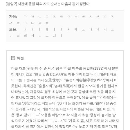
[붙임 2] 사전에 올릴 적의 자모 순서는 다음과 같이 정한다.
자음:
ㄱ
ㄲ
ㄴ
ㄷ
ㄸ
ㄹ
ㅁ
ㅂ
ㅃ
ㅅ
ㅆ
ㅇ
ㅈ
ㅉ
ㅊ
ㅋ
ㅌ
ㅍ
ㅎ
모음:
ㅏ
ㅐ
ㅑ
ㅒ
ㅓ
ㅔ
ㅕ
ㅖ
ㅗ
ㅘ
ㅙ
ㅚ
ㅛ
ㅜ
ㅝ
ㅞ
ㅟ
ㅠ
ㅡ
ㅢ
ㅣ
해설
한글 자모(字母)의 수, 순서, 이름은 ‘한글 마춤법 통일안(1933)’에서 분명
히 제시되었고, ‘한글 맞춤법(1988)’도 이를 이어받았다. 이 가운데 자모
의 이름과 순서는 최세진(崔世珍)의 “훈몽자회(訓蒙字會)(1527)”에서 비
롯한다. 최세진은 “훈몽자회” 범례(凡例)에서 한글 자모의 음가를 한자로
나타냈는데, 자음자의 경우 초성에 쓰인 것과 종성에 쓰인 것을 짝을 지
어 표시했고 그것이 글자의 이름으로 굳어졌다. 예를 들어 ‘ㄱ’ 아래에는
한자로 ‘其役’이라고 적었는데, ‘其(기)’는 초성의 음가를, ‘役(역)’은 종성
의 음가를 나타낸다. 기본적으로 자음자의 이름은 ‘니은, 리을, 미음, 비
읍’ 등과 같이 ‘ㅣㅡ’ 모음을 바탕으로 각 자음이 초성, 종성에 놓이는 방
식으로 지어졌다. 따라서 ‘ㄱ, ㄷ, ㅅ’도 ‘기윽, 디읃, 시읏’으로 해야 나머지
글자와 이름 표기에서 일관성이 있겠지만 “낫 놓고 기역 자도 모른다.”라