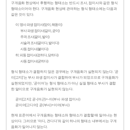
구개음화 현상에서 후행하는 형태소는 반드시 조사, 접미사와 같은 형식
형태소이어야 한다. 구개음화 현상에 관여하는 형식 형태소에는 다음과
같은 것이 있다.
이: 명사 파생 접미사(맏이, 해돋이)
부사 파생 접미사(같이, 굳이)
주격 조사(끝이, 밭이)
서술격 조사(끝이다, 밭이다)
사동 접미사(붙이다)
히: 피동 접미사(걷히다, 닫히다)
사동 접미사(굳히다)
형식 형태소가 결합하지 않은 경우에는 구개음화가 실현되지 않는다. ‘곧
이[고지]’는 부사 파생 접미사가 결합하여 부사가 되었으므로 구개음화가
실현되었지만, ‘곧이어’는 형식 형태소가 아닌 실질 형태소 부사가 결합
한 말이므로 구개음화가 실현되지 않는다.
곧이[고지]: 곧-­(어근)+­-이(부사 파생 접미사)
곧이어[고디어]: 곧(부사)+이어(부사)
현재 표준어에서 구개음화는 형태소와 형태소가 결합할 때 일어나는 현
상이다. 그러므로 ‘마디, 견디다’와 같이 하나의 형태소 내부에서는 구개
음화가 일어나지 않는다.