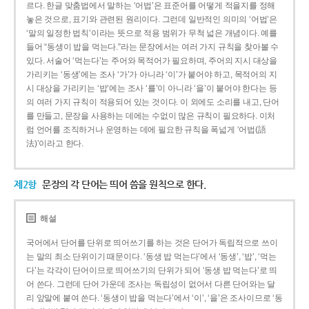
르다. 한글 맞춤법에서 말하는 ‘어법’은 표준어를 어떻게 적을지를 정해
놓은 것으로, 표기와 관련된 원리이다. 그런데 일반적인 의미의 ‘어법’은
‘말의 일정한 법칙’이라는 뜻으로 적용 범위가 무척 넓은 개념이다. 예를
들어 “동생이 밥을 먹는다.”라는 문장에서는 여러 가지 규칙을 찾아볼 수
있다. 서술어 ‘먹는다’는 주어와 목적어가 필요하며, 주어의 지시 대상을
가리키는 ‘동생’에는 조사 ‘가’가 아니라 ‘이’가 붙어야 하고, 목적어의 지
시 대상을 가리키는 ‘밥’에는 조사 ‘를’이 아니라 ‘을’이 붙어야 한다는 등
의 여러 가지 규칙이 적용되어 있는 것이다. 이 외에도 소리를 내고, 단어
를 만들고, 문장을 사용하는 데에는 수없이 많은 규칙이 필요하다. 이처
럼 언어를 조직하거나 운영하는 데에 필요한 규칙을 폭넓게 ‘어법(語
法)’이라고 한다.
제2항
문장의 각 단어는 띄어 씀을 원칙으로 한다.
해설
국어에서 단어를 단위로 띄어쓰기를 하는 것은 단어가 독립적으로 쓰이
는 말의 최소 단위이기 때문이다. ‘동생 밥 먹는다’에서 ‘동생’, ‘밥’, ‘먹는
다’는 각각이 단어이므로 띄어쓰기의 단위가 되어 ‘동생 밥 먹는다’로 띄
어 쓴다. 그런데 단어 가운데 조사는 독립성이 없어서 다른 단어와는 달
리 앞말에 붙여 쓴다. ‘동생이 밥을 먹는다’에서 ‘이’, ‘을’은 조사이므로 ‘동