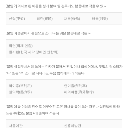
[붙임 2] 외자로 된 이름을 성에 붙여 쓸 경우에도 본음대로 적을 수 있다.
신립(申砬)
최린(崔麟)
채륜(蔡倫)
하륜(河崙)
[붙임 3] 준말에서 본음으로 소리 나는 것은 본음대로 적는다.
국련(국제 연합)
한시련(한국 시각 장애인 연합회)
[붙임 4] 접두사처럼 쓰이는 한자가 붙어서 된 말이나 합성어에서, 뒷말의 첫소리가
‘ㄴ’ 또는 ‘ㄹ’ 소리로 나더라도 두음 법칙에 따라 적는다.
역이용(逆利用)
연이율(年利率)
열역학(熱力學)
해외여행(海外旅行)
[붙임 5] 둘 이상의 단어로 이루어진 고유 명사를 붙여 쓰는 경우나 십진법에 따라
쓰는 수(數)도 붙임 4에 준하여 적는다.
서울여관
신흥이발관