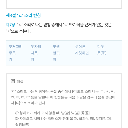
제3절 'ㄷ' 소리 받침
제7항
‘ㄷ’ 소리로 나는 받침 중에서 ‘ㄷ’으로 적을 근거가 없는 것은
‘ㅅ’으로 적는다.
덧저고리
돗자리
엇셈
웃어른
핫옷
무릇
사뭇
얼핏
자칫하면
뭇[衆]
옛
첫
헛
해설
‘ㄷ’ 소리로 나는 받침이란, 음절 종성에서 [ㄷ]으로 소리 나는 ‘ㄷ, ㅅ, ㅆ,
ㅈ, ㅊ, ㅌ, ㅎ’ 등을 말한다. 이 받침들은 다음과 같은 경우에 음절 종성에
서 [ㄷ]으로 소리가 난다.
① 형태소가 뒤에 오지 않을 때: 밭[받], 빚[빋], 꽃[꼳]
② 자음으로 시작하는 형태소가 뒤에 올 때: 밭과[받꽈], 젖다[젇따],
꽃병[꼳뼝]