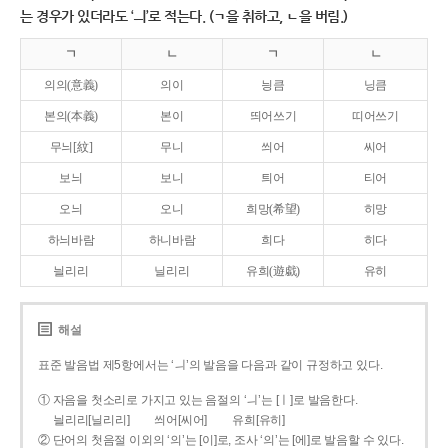
는 경우가 있더라도 ‘ㅢ’로 적는다. (ㄱ을 취하고, ㄴ을 버림.)
ㄱ
ㄴ
ㄱ
ㄴ
의의(意義)
의이
닁큼
닝큼
본의(本義)
본이
띄어쓰기
띠어쓰기
무늬[紋]
무니
씌어
씨어
보늬
보니
틔어
티어
오늬
오니
희망(希望)
히망
하늬바람
하니바람
희다
히다
늴리리
닐리리
유희(遊戱)
유히
해설
표준 발음법 제5항에서는 ‘ㅢ’의 발음을 다음과 같이 규정하고 있다.
① 자음을 첫소리로 가지고 있는 음절의 ‘ㅢ’는 [ㅣ]로 발음한다.
늴리리[닐리리]
씌어[씨어]
유희[유히]
② 단어의 첫음절 이외의 ‘의’는 [이]로, 조사 ‘의’는 [에]로 발음할 수 있다.