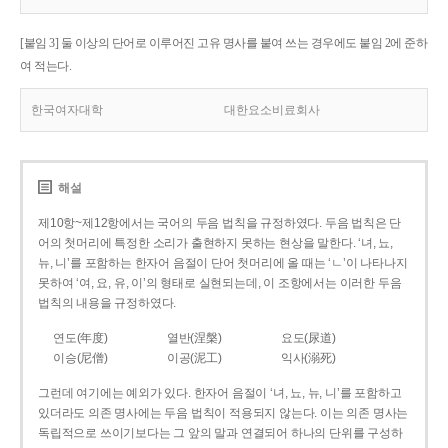
[붙임 3] 둘 이상의 단어로 이루어진 고유 명사를 붙여 쓰는 경우에도 붙임 2에 준하
여 적는다.
한국여자대학
대한요소비료회사
해설
제10항~제12항에서는 국어의 두음 법칙을 규정하였다. 두음 법칙은 단
어의 첫머리에 특정한 소리가 출현하지 못하는 현상을 말한다. ‘녀, 뇨,
뉴, 니’를 포함하는 한자어 음절이 단어 첫머리에 올 때는 ‘ㄴ’이 나타나지
못하여 ‘여, 요, 유, 이’의 형태로 실현되는데, 이 조항에서는 이러한 두음
법칙의 내용을 규정하였다.
연도(年度)
열반(涅槃)
요도(尿道)
이승(尼僧)
이공(泥工)
익사(溺死)
그런데 여기에는 예외가 있다. 한자어 음절이 ‘녀, 뇨, 뉴, 니’를 포함하고
있더라도 의존 명사에는 두음 법칙이 적용되지 않는다. 이는 의존 명사는
독립적으로 쓰이기보다는 그 앞의 말과 연결되어 하나의 단위를 구성하