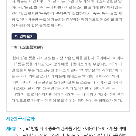
다. 이들은 ‘어간+어미’, ‘어근+어근’과 같이 두 개의 형태소가 결합된 말
이라서, ‘눈곱, 발바닥’ 등과 마찬가지로 된소리를 표기에 반영하지 않는
것이다. 그렇지만 ‘똑똑하다, 쓱싹쓱싹, 쌉쌀하다’의 ‘똑똑, 쓱싹, 쌉쌀’처
럼 같거나 비슷한 음절이 거듭되는 경우에는 예외적으로 된소리를 표기
에 반영하여 같은 글자로 적는다.
더 알아보기
형태소(形態素)란?
‘형태소’는 뜻을 가지고 있는 가장 작은 단위를 말한다. 국어에서 ‘ㅂ’이나
‘ㅣ’ 등은 뜻을 가지고 있지 않기 때문에 형태소가 될 수 없지만 ‘비’가 되
면 뜻을 이루는 최소 단위인 형태소가 된다. ‘책가방’은 ‘책’과 ‘가방’이라
는 두 가지 의미로 쪼개지기 때문에 형태소는 ‘책가방’이 아니라 ‘책’과
‘가방’이다. 더 작은 단위로 쪼개진다고 해도 쪼갰을 때 의미가 없어지거
나 쪼개기 전의 의미와 관련되는 의미가 없어지면 안 된다. ‘나비’는
‘나’와 ‘비’로 쪼개어지지만 이때 ‘나’와 ‘비’는 ‘나비’의 의미와는 전혀 관계
가 없으므로 ‘나비’는 더 이상 쪼갤 수 없는 의미 단위, 즉 형태소가 된다.
제2절 구개음화
제6항
‘ㄷ, ㅌ’ 받침 뒤에 종속적 관계를 가진 ‘- 이(-)’나 ‘- 히 -’가 올 적에
는 그 ‘ㄷ, ㅌ’이 ‘ㅈ, ㅊ’으로 소리 나더라도 ‘ㄷ, ㅌ’으로 적는다.(ㄱ을 취하