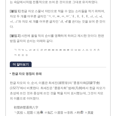
는 속담에서처럼 전통적으로 쓰여 온 것이므로 그대로 유지하였다.
[붙임 1]
한글 자모 스물넉 자만으로 적을 수 없는 소리들을 적기 위하여,
자모 두 개를 어우른 글자인 ‘ㄲ, ㄸ, ㅃ, ㅆ, ㅉ’, ‘ㅐ, ㅒ, ㅔ, ㅖ, ㅘ, ㅚ, ㅝ,
ㅟ, ㅢ’와 자모 세 개를 어우른 글자인 ‘ㅙ, ㅞ’를 쓴다는 것을 보여 준 것이
다.
[붙임 2]
사전에 올릴 적의 순서를 명확하게 하려고 제시한 것이다. 한편
받침 글자의 순서는 아래와 같다.
ㄱ ㄲ ㄳ ㄴ ㄵ ㄶ ㄷ ㄹ ㄺ ㄻ ㄼ ㄽ ㄾ ㄿ ㅀ ㅁ ㅂ ㅄ ㅅ ㅆ ㅇ ㅈ ㅊ
ㅋ ㅌ ㅍ ㅎ
더 알아보기
한글 자모 명칭의 유래
한글 자모의 수, 순서, 이름은 최세진(崔世珍)의 “훈몽자회(訓蒙字會)
(1527)”에서 비롯한다. 최세진은 “훈몽자회” 범례(凡例)에서 한글 자모가
초성에 쓰인 것과 종성에 쓰인 것을 짝을 지어 표시했는데, 그것이 자모
의 이름으로 이어졌다.
初聲終聲通用八字
ㄱ其役 ㄴ尼隱 ㄷ池
ㄹ梨乙 ㅁ眉音 ㅂ非邑 ㅅ時
ㆁ異凝