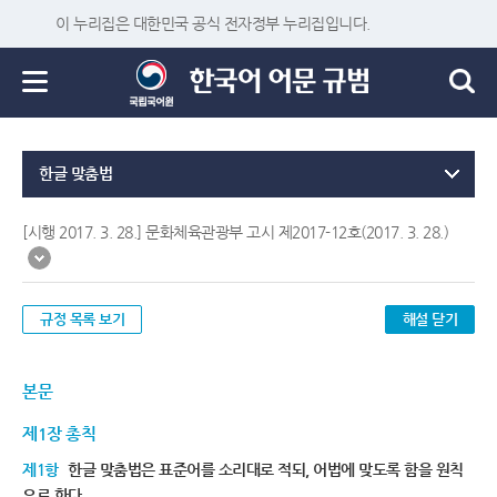
이 누리집은 대한민국 공식 전자정부 누리집입니다.
한글 맞춤법
[시행 2017. 3. 28.] 문화체육관광부 고시 제2017-12호(2017. 3. 28.)
규정 목록 보기
해설 닫기
본문
제1장 총칙
제1항
한글 맞춤법은 표준어를 소리대로 적되, 어법에 맞도록 함을 원칙
으로 한다.