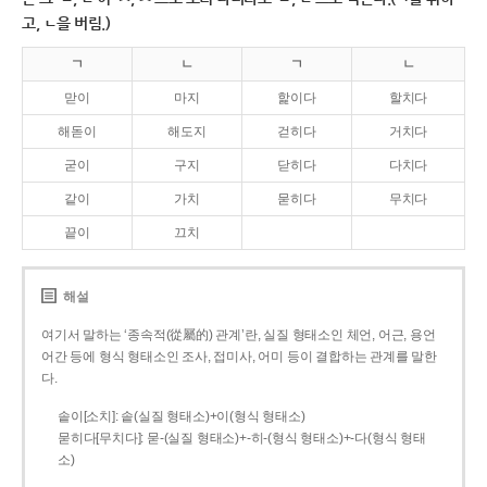
고, ㄴ을 버림.)
ㄱ
ㄴ
ㄱ
ㄴ
맏이
마지
핥이다
할치다
해돋이
해도지
걷히다
거치다
굳이
구지
닫히다
다치다
같이
가치
묻히다
무치다
끝이
끄치
해설
여기서 말하는 ‘종속적(從屬的) 관계’란, 실질 형태소인 체언, 어근, 용언
어간 등에 형식 형태소인 조사, 접미사, 어미 등이 결합하는 관계를 말한
다.
솥이[소치]: 솥(실질 형태소)+이(형식 형태소)
묻히다[무치다]: 묻­-(실질 형태소)+­-히­-(형식 형태소)+-다(형식 형태
소)