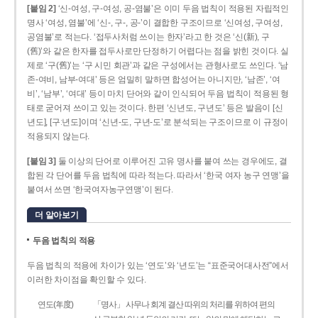
[붙임 2]
‘신-여성, 구-여성, 공-염불’은 이미 두음 법칙이 적용된 자립적인
명사 ‘여성, 염불’에 ‘신-, 구-, 공-’이 결합한 구조이므로 ‘신여성, 구여성,
공염불’로 적는다. ‘접두사처럼 쓰이는 한자’라고 한 것은 ‘신(新), 구
(舊)’와 같은 한자를 접두사로만 단정하기 어렵다는 점을 밝힌 것이다. 실
제로 ‘구(舊)’는 ‘구 시민 회관’과 같은 구성에서는 관형사로도 쓰인다. ‘남
존­-여비, 남부-­여대’ 등은 엄밀히 말하면 합성어는 아니지만, ‘남존’, ‘여
비’, ‘남부’, ‘여대’ 등이 마치 단어와 같이 인식되어 두음 법칙이 적용된 형
태로 굳어져 쓰이고 있는 것이다. 한편 ‘신년도, 구년도’ 등은 발음이 [신
년도], [구ː년도]이며 ‘신년­-도, 구년-­도’로 분석되는 구조이므로 이 규정이
적용되지 않는다.
[붙임 3]
둘 이상의 단어로 이루어진 고유 명사를 붙여 쓰는 경우에도, 결
합된 각 단어를 두음 법칙에 따라 적는다. 따라서 ‘한국 여자 농구 연맹’을
붙여서 쓰면 ‘한국여자농구연맹’이 된다.
더 알아보기
두음 법칙의 적용
두음 법칙의 적용에 차이가 있는 ‘연도’와 ‘년도’는 “표준국어대사전”에서
이러한 차이점을 확인할 수 있다.
연도(年度)
「명사」 사무나 회계 결산 따위의 처리를 위하여 편의