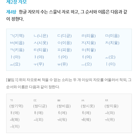
제2장 자모
제4항
한글 자모의 수는 스물넉 자로 하고, 그 순서와 이름은 다음과 같
이 정한다.
ㄱ(기역)
ㄴ(니은)
ㄷ(디귿)
ㄹ(리을)
ㅁ(미음)
ㅂ(비읍)
ㅅ(시옷)
ㅇ(이응)
ㅈ(지읒)
ㅊ(치읓)
ㅋ(키읔)
ㅌ(티읕)
ㅍ(피읖)
ㅎ(히읗)
ㅏ(아)
ㅑ(야)
ㅓ(어)
ㅕ(여)
ㅗ(오)
ㅛ(요)
ㅜ(우)
ㅠ(유)
ㅡ(으)
ㅣ(이)
[붙임 1] 위의 자모로써 적을 수 없는 소리는 두 개 이상의 자모를 어울러서 적되, 그
순서와 이름은 다음과 같이 정한다.
ㄲ
ㄸ
ㅃ
ㅆ
ㅉ
(쌍기역)
(쌍디귿)
(쌍비읍)
(쌍시옷)
(쌍지읒)
ㅐ(애)
ㅒ(얘)
ㅔ(에)
ㅖ(예)
ㅘ(와)
ㅙ(왜)
ㅚ(외)
ㅝ(워)
ㅞ(웨)
ㅟ(위)
ㅢ(의)