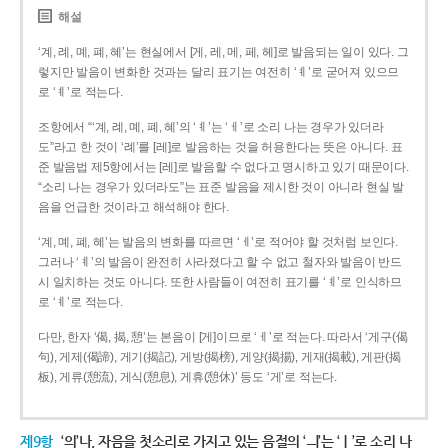
해설
‘계, 례, 몌, 폐, 혜’는 현실에서 [게, 레, 메, 페, 헤]로 발음되는 일이 있다. 그
렇지만 발음이 변화한 것과는 달리 표기는 여전히 ‘ㅖ’로 굳어져 있으므
로 ‘ㅖ’로 적는다.
조항에서 “‘계, 례, 몌, 폐, 혜’의 ‘ㅖ’는 ‘ㅔ’로 소리 나는 경우가 있더라
도”라고 한 것이 ‘례’를 [레]로 발음하는 것을 허용한다는 뜻은 아니다. 표
준 발음법 제5항에서는 [레]로 발음할 수 없다고 명시하고 있기 때문이다.
“소리 나는 경우가 있더라도”는 표준 발음을 제시한 것이 아니라 현실 발
음을 언급한 것이라고 해석해야 한다.
‘계, 몌, 폐, 혜’는 발음의 변화를 따르면 ‘ㅔ’로 적어야 할 것처럼 보인다.
그러나 ‘ㅖ’의 발음이 완전히 사라졌다고 할 수 없고 철자와 발음이 반드
시 일치하는 것도 아니다. 또한 사람들이 여전히 표기를 ‘ㅖ’로 인식하므
로 ‘ㅖ’로 적는다.
다만, 한자 ‘偈, 揭, 憩’는 본음이 [게]이므로 ‘ㅔ’로 적는다. 따라서 ‘게구(偈
句), 게제(偈諦), 게기(揭記), 게방(揭榜), 게양(揭揚), 게재(揭載), 게판(揭
板), 게류(憩流), 게식(憩息), 게휴(憩休)’ 등도 ‘게’로 적는다.
제9항
‘의’나, 자음을 첫소리로 가지고 있는 음절의 ‘ㅢ’는 ‘ㅣ’로 소리 나