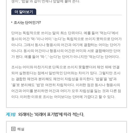
생이’, ‘밥을’과 같이 언제나 앞말에 붙여 쓴다.
더 알아보기
조사는 단어인가?
단어는 독립적으로 쓰이는 말의 최소 단위이다. 예를 들어 ‘먹는다’에서
동사의 어간 ‘먹-­’이나 어미 ‘­-는다’는 독립적으로 쓰이지 못하므로 단어가
아니다. 그래서 동사나 형용사의 어간과 여기에 결합하는 어미는 단어가
아니다. 동사의 어간이나 형용사의 어간은 어미와 서로 결합해야만 단어
가 된다. 예를 들어 ‘먹-’, ‘-는다’는 단어가 아니지만 ‘먹는다’는 단어이다.
조사는 어미와 마찬가지로 단독으로 쓰이지 못할뿐더러 체언 뒤에 연결
되어 실현된다는 점에서 일반적인 단어와는 차이가 있다. 그렇지만 조사
는 결합한 체언과 분리해도 체언이 자립성을 유지한다. ‘밥을’을 ‘밥’과
‘을’로 분리해도 ‘밥’은 여전히 자립적이다. 이러한 점은 동사나 형용사의
어간과 어미를 분리하면 어간과 어미가 모두 자립성을 잃는 것과 다른 점
이다. 이러한 이유로 조사는 어미보다는 단어에 가깝다고 할 수 있다.
제3항
외래어는 ‘외래어 표기법’에 따라 적는다.
해설