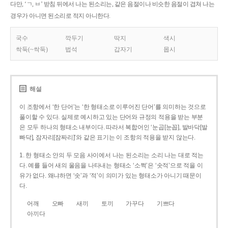
다만, ‘ㄱ, ㅂ’ 받침 뒤에서 나는 된소리는, 같은 음절이나 비슷한 음절이 겹쳐 나는
경우가 아니면 된소리로 적지 아니한다.
국수
깍두기
딱지
색시
싹둑(~싹둑)
법석
갑자기
몹시
해설
이 조항에서 ‘한 단어’는 ‘한 형태소로 이루어진 단어’를 의미하는 것으로
풀이할 수 있다. 실제로 예시하고 있는 단어와 규정의 적용을 받는 부분
은 모두 하나의 형태소 내부이다. 따라서 복합어인 ‘눈곱[눈꼽], 발바닥[발
빠닥], 잠자리[잠짜리]’와 같은 표기는 이 조항의 적용을 받지 않는다.
1. 한 형태소 안의 두 모음 사이에서 나는 된소리는 소리 나는 대로 적는
다. 예를 들어 새의 울음을 나타내는 형태소 ‘소쩍’은 ‘솟적’으로 적을 이
유가 없다. 왜냐하면 ‘솟’과 ‘적’이 의미가 있는 형태소가 아니기 때문이
다.
어깨
오빠
새끼
토끼
가꾸다
기쁘다
아끼다