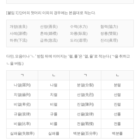
[붙임 1] 단어의 첫머리 이외의 경우에는 본음대로 적는다.
개량(改良)
선량(善良)
수력(水力)
협력(協力)
사례(謝禮)
혼례(婚禮)
와룡(臥龍)
쌍룡(雙龍)
하류(下流)
급류(急流)
도리(道理)
진리(眞理)
다만, 모음이나 ‘ㄴ’ 받침 뒤에 이어지는 ‘렬, 률’은 ‘열, 율’로 적는다.(ㄱ을 취하고
ㄴ을 버림.)
ㄱ
ㄴ
ㄱ
ㄴ
나열(羅列)
나렬
분열(分裂)
분렬
치열(齒列)
치렬
선열(先烈)
선렬
비열(卑劣)
비렬
진열(陳列)
진렬
규율(規律)
규률
선율(旋律)
선률
비율(比率)
비률
전율(戰慄)
전률
실패율(失敗率)
실패률
백분율(百分率)
백분률