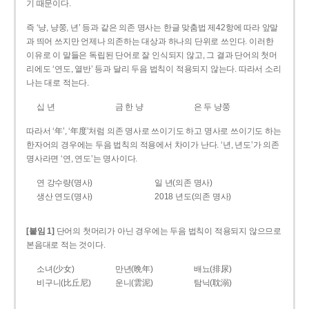
기 때문이다.
즉 ‘냥, 냥쭝, 년’ 등과 같은 의존 명사는 한글 맞춤법 제42항에 따라 앞말
과 띄어 쓰지만 언제나 의존하는 대상과 하나의 단위로 쓰인다. 이러한
이유로 이 말들은 독립된 단어로 잘 인식되지 않고, 그 결과 단어의 첫머
리에도 ‘연도, 열반’ 등과 달리 두음 법칙이 적용되지 않는다. 따라서 소리
나는 대로 적는다.
십 년
금 한 냥
은 두 냥쭝
따라서 ‘年’, ‘年度’처럼 의존 명사로 쓰이기도 하고 명사로 쓰이기도 하는
한자어의 경우에는 두음 법칙의 적용에서 차이가 난다. ‘년, 년도’가 의존
명사라면 ‘연, 연도’는 명사이다.
연 강수량(명사)
일 년(의존 명사)
생산 연도(명사)
2018 년도(의존 명사)
[붙임 1]
단어의 첫머리가 아닌 경우에는 두음 법칙이 적용되지 않으므로
본음대로 적는 것이다.
소녀(少女)
만년(晩年)
배뇨(排尿)
비구니(比丘尼)
운니(雲泥)
탐닉(耽溺)