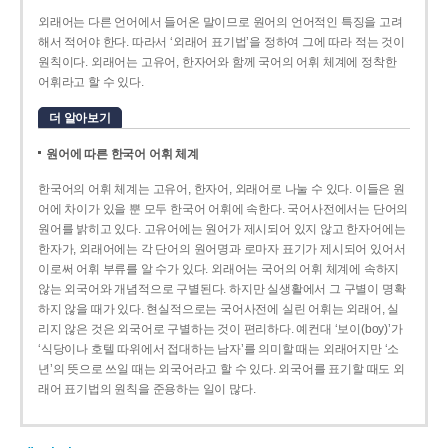
외래어는 다른 언어에서 들어온 말이므로 원어의 언어적인 특징을 고려
해서 적어야 한다. 따라서 ‘외래어 표기법’을 정하여 그에 따라 적는 것이
원칙이다. 외래어는 고유어, 한자어와 함께 국어의 어휘 체계에 정착한
어휘라고 할 수 있다.
더 알아보기
원어에 따른 한국어 어휘 체계
한국어의 어휘 체계는 고유어, 한자어, 외래어로 나눌 수 있다. 이들은 원
어에 차이가 있을 뿐 모두 한국어 어휘에 속한다. 국어사전에서는 단어의
원어를 밝히고 있다. 고유어에는 원어가 제시되어 있지 않고 한자어에는
한자가, 외래어에는 각 단어의 원어명과 로마자 표기가 제시되어 있어서
이로써 어휘 부류를 알 수가 있다. 외래어는 국어의 어휘 체계에 속하지
않는 외국어와 개념적으로 구별된다. 하지만 실생활에서 그 구별이 명확
하지 않을 때가 있다. 현실적으로는 국어사전에 실린 어휘는 외래어, 실
리지 않은 것은 외국어로 구별하는 것이 편리하다. 예컨대 ‘보이(boy)’가
‘식당이나 호텔 따위에서 접대하는 남자’를 의미할 때는 외래어지만 ‘소
년’의 뜻으로 쓰일 때는 외국어라고 할 수 있다. 외국어를 표기할 때도 외
래어 표기법의 원칙을 준용하는 일이 많다.