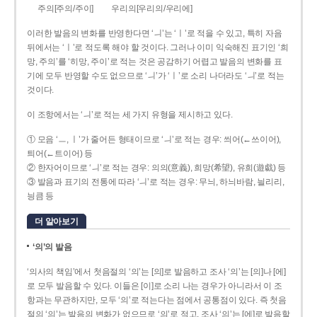
주의[주의/주이]
우리의[우리의/우리에]
이러한 발음의 변화를 반영한다면 ‘ㅢ’는 ‘ㅣ’로 적을 수 있고, 특히 자음
뒤에서는 ‘ㅣ’로 적도록 해야 할 것이다. 그러나 이미 익숙해진 표기인 ‘희
망, 주의’를 ‘히망, 주이’로 적는 것은 공감하기 어렵고 발음의 변화를 표
기에 모두 반영할 수도 없으므로 ‘ㅢ’가 ‘ㅣ’로 소리 나더라도 ‘ㅢ’로 적는
것이다.
이 조항에서는 ‘ㅢ’로 적는 세 가지 유형을 제시하고 있다.
① 모음 ‘ㅡ, ㅣ’가 줄어든 형태이므로 ‘ㅢ’로 적는 경우: 씌어(←쓰이어),
틔어(←트이어) 등
② 한자어이므로 ‘ㅢ’로 적는 경우: 의의(意義), 희망(希望), 유희(遊戱) 등
③ 발음과 표기의 전통에 따라 ‘ㅢ’로 적는 경우: 무늬, 하늬바람, 늴리리,
닁큼 등
더 알아보기
‘의’의 발음
‘의사의 책임’에서 첫음절의 ‘의’는 [의]로 발음하고 조사 ‘의’는 [의]나 [에]
로 모두 발음할 수 있다. 이들은 [이]로 소리 나는 경우가 아니라서 이 조
항과는 무관하지만, 모두 ‘의’로 적는다는 점에서 공통점이 있다. 즉 첫음
절의 ‘의’는 발음의 변화가 없으므로 ‘의’로 적고, 조사 ‘의’는 [에]로 발음할