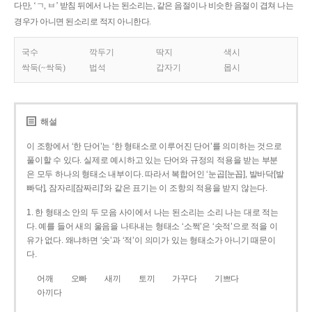
다만, ‘ㄱ, ㅂ’ 받침 뒤에서 나는 된소리는, 같은 음절이나 비슷한 음절이 겹쳐 나는
경우가 아니면 된소리로 적지 아니한다.
국수
깍두기
딱지
색시
싹둑(~싹둑)
법석
갑자기
몹시
해설
이 조항에서 ‘한 단어’는 ‘한 형태소로 이루어진 단어’를 의미하는 것으로
풀이할 수 있다. 실제로 예시하고 있는 단어와 규정의 적용을 받는 부분
은 모두 하나의 형태소 내부이다. 따라서 복합어인 ‘눈곱[눈꼽], 발바닥[발
빠닥], 잠자리[잠짜리]’와 같은 표기는 이 조항의 적용을 받지 않는다.
1. 한 형태소 안의 두 모음 사이에서 나는 된소리는 소리 나는 대로 적는
다. 예를 들어 새의 울음을 나타내는 형태소 ‘소쩍’은 ‘솟적’으로 적을 이
유가 없다. 왜냐하면 ‘솟’과 ‘적’이 의미가 있는 형태소가 아니기 때문이
다.
어깨
오빠
새끼
토끼
가꾸다
기쁘다
아끼다