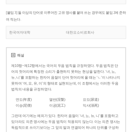
[붙임 3] 둘 이상의 단어로 이루어진 고유 명사를 붙여 쓰는 경우에도 붙임 2에 준하
여 적는다.
한국여자대학
대한요소비료회사
해설
제10항~제12항에서는 국어의 두음 법칙을 규정하였다. 두음 법칙은 단
어의 첫머리에 특정한 소리가 출현하지 못하는 현상을 말한다. ‘녀, 뇨,
뉴, 니’를 포함하는 한자어 음절이 단어 첫머리에 올 때는 ‘ㄴ’이 나타나지
못하여 ‘여, 요, 유, 이’의 형태로 실현되는데, 이 조항에서는 이러한 두음
법칙의 내용을 규정하였다.
연도(年度)
열반(涅槃)
요도(尿道)
이승(尼僧)
이공(泥工)
익사(溺死)
그런데 여기에는 예외가 있다. 한자어 음절이 ‘녀, 뇨, 뉴, 니’를 포함하고
있더라도 의존 명사에는 두음 법칙이 적용되지 않는다. 이는 의존 명사는
독립적으로 쓰이기보다는 그 앞의 말과 연결되어 하나의 단위를 구성하