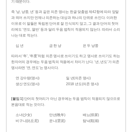
기 때문이다.
즉 ‘냥, 냥쭝, 년’ 등과 같은 의존 명사는 한글 맞춤법 제42항에 따라 앞말
과 띄어 쓰지만 언제나 의존하는 대상과 하나의 단위로 쓰인다. 이러한
이유로 이 말들은 독립된 단어로 잘 인식되지 않고, 그 결과 단어의 첫머
리에도 ‘연도, 열반’ 등과 달리 두음 법칙이 적용되지 않는다. 따라서 소리
나는 대로 적는다.
십 년
금 한 냥
은 두 냥쭝
따라서 ‘年’, ‘年度’처럼 의존 명사로 쓰이기도 하고 명사로 쓰이기도 하는
한자어의 경우에는 두음 법칙의 적용에서 차이가 난다. ‘년, 년도’가 의존
명사라면 ‘연, 연도’는 명사이다.
연 강수량(명사)
일 년(의존 명사)
생산 연도(명사)
2018 년도(의존 명사)
[붙임 1]
단어의 첫머리가 아닌 경우에는 두음 법칙이 적용되지 않으므로
본음대로 적는 것이다.
소녀(少女)
만년(晩年)
배뇨(排尿)
비구니(比丘尼)
운니(雲泥)
탐닉(耽溺)