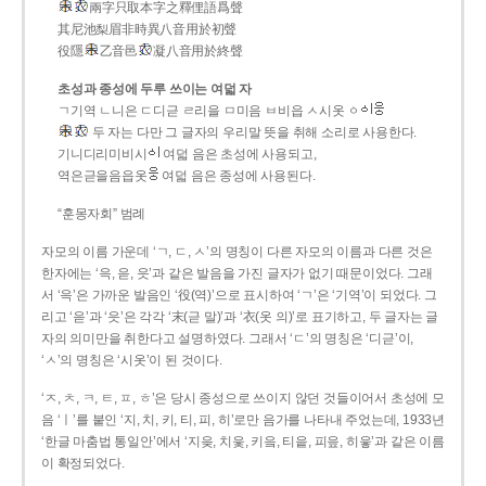
兩字只取本字之釋俚語爲聲
其尼池梨眉非時異八音用於初聲
役隱
乙音邑
凝八音用於終聲
초성과 종성에 두루 쓰이는 여덟 자
ㄱ기역 ㄴ니은 ㄷ디귿 ㄹ리을 ㅁ미음 ㅂ비읍 ㅅ시옷 ㆁ
두 자는 다만 그 글자의 우리말 뜻을 취해 소리로 사용한다.
기니디리미비시
여덟 음은 초성에 사용되고,
역은귿을음읍옷
여덟 음은 종성에 사용된다.
“훈몽자회” 범례
자모의 이름 가운데 ‘ㄱ, ㄷ, ㅅ’의 명칭이 다른 자모의 이름과 다른 것은
한자에는 ‘윽, 읃, 읏’과 같은 발음을 가진 글자가 없기 때문이었다. 그래
서 ‘윽’은 가까운 발음인 ‘役(역)’으로 표시하여 ‘ㄱ’은 ‘기역’이 되었다. 그
리고 ‘읃’과 ‘읏’은 각각 ‘末(귿 말)’과 ‘衣(옷 의)’로 표기하고, 두 글자는 글
자의 의미만을 취한다고 설명하였다. 그래서 ‘ㄷ’의 명칭은 ‘디귿’이,
‘ㅅ’의 명칭은 ‘시옷’이 된 것이다.
‘ㅈ, ㅊ, ㅋ, ㅌ, ㅍ, ㅎ’은 당시 종성으로 쓰이지 않던 것들이어서 초성에 모
음 ‘ㅣ’를 붙인 ‘지, 치, 키, 티, 피, 히’로만 음가를 나타내 주었는데, 1933년
‘한글 마춤법 통일안’에서 ‘지읒, 치읓, 키읔, 티읕, 피읖, 히읗’과 같은 이름
이 확정되었다.