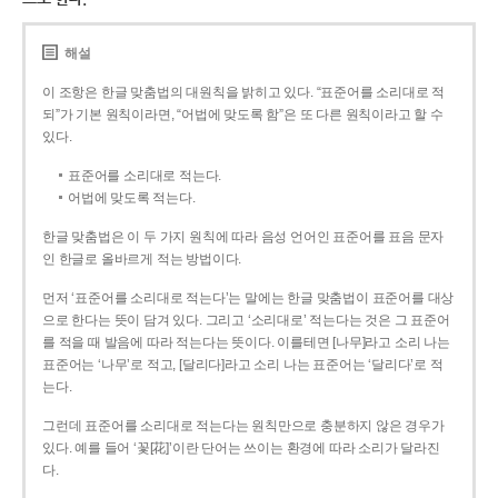
해설
이 조항은 한글 맞춤법의 대원칙을 밝히고 있다. “표준어를 소리대로 적
되”가 기본 원칙이라면, “어법에 맞도록 함”은 또 다른 원칙이라고 할 수
있다.
표준어를 소리대로 적는다.
어법에 맞도록 적는다.
한글 맞춤법은 이 두 가지 원칙에 따라 음성 언어인 표준어를 표음 문자
인 한글로 올바르게 적는 방법이다.
먼저 ‘표준어를 소리대로 적는다’는 말에는 한글 맞춤법이 표준어를 대상
으로 한다는 뜻이 담겨 있다. 그리고 ‘소리대로’ 적는다는 것은 그 표준어
를 적을 때 발음에 따라 적는다는 뜻이다. 이를테면 [나무]라고 소리 나는
표준어는 ‘나무’로 적고, [달리다]라고 소리 나는 표준어는 ‘달리다’로 적
는다.
그런데 표준어를 소리대로 적는다는 원칙만으로 충분하지 않은 경우가
있다. 예를 들어 ‘꽃[花]’이란 단어는 쓰이는 환경에 따라 소리가 달라진
다.