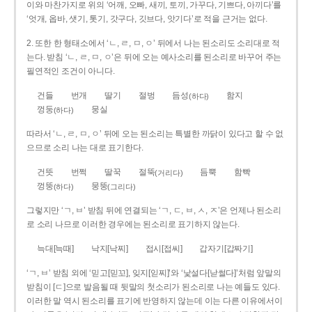
이와 마찬가지로 위의 ‘어깨, 오빠, 새끼, 토끼, 가꾸다, 기쁘다, 아끼다’를
‘엇개, 옵바, 샛기, 톳기, 갓구다, 깃브다, 앗기다’로 적을 근거는 없다.
2. 또한 한 형태소에서 ‘ㄴ, ㄹ, ㅁ, ㅇ’ 뒤에서 나는 된소리도 소리대로 적
는다. 받침 ‘ㄴ, ㄹ, ㅁ, ㅇ’은 뒤에 오는 예사소리를 된소리로 바꾸어 주는
필연적인 조건이 아니다.
건들
번개
딸기
절벙
듬성
함지
(하다)
껑둥
뭉실
(하다)
따라서 ‘ㄴ, ㄹ, ㅁ, ㅇ’ 뒤에 오는 된소리는 특별한 까닭이 있다고 할 수 없
으므로 소리 나는 대로 표기한다.
건뜻
번쩍
딸꾹
절뚝
듬뿍
함빡
(거리다)
껑뚱
뭉뚱
(하다)
(그리다)
그렇지만 ‘ㄱ, ㅂ’ 받침 뒤에 연결되는 ‘ㄱ, ㄷ, ㅂ, ㅅ, ㅈ’은 언제나 된소리
로 소리 나므로 이러한 경우에는 된소리로 표기하지 않는다.
늑대[늑때]
낙지[낙찌]
접시[접씨]
갑자기[갑짜기]
‘ㄱ, ㅂ’ 받침 외에 ‘믿고[믿꼬], 잊지[읻찌]’와 ‘낯설다[낟썰다]’처럼 앞말의
받침이 [ㄷ]으로 발음될 때 뒷말의 첫소리가 된소리로 나는 예들도 있다.
이러한 말 역시 된소리를 표기에 반영하지 않는데 이는 다른 이유에서이