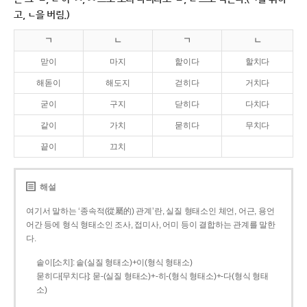
고, ㄴ을 버림.)
ㄱ
ㄴ
ㄱ
ㄴ
맏이
마지
핥이다
할치다
해돋이
해도지
걷히다
거치다
굳이
구지
닫히다
다치다
같이
가치
묻히다
무치다
끝이
끄치
해설
여기서 말하는 ‘종속적(從屬的) 관계’란, 실질 형태소인 체언, 어근, 용언
어간 등에 형식 형태소인 조사, 접미사, 어미 등이 결합하는 관계를 말한
다.
솥이[소치]: 솥(실질 형태소)+이(형식 형태소)
묻히다[무치다]: 묻­-(실질 형태소)+­-히­-(형식 형태소)+-다(형식 형태
소)