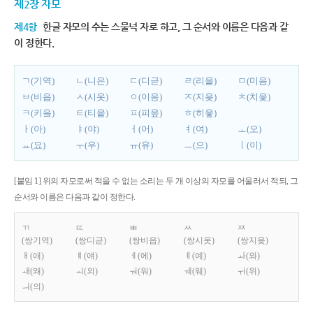
제2장 자모
제4항
한글 자모의 수는 스물넉 자로 하고, 그 순서와 이름은 다음과 같
이 정한다.
ㄱ(기역)
ㄴ(니은)
ㄷ(디귿)
ㄹ(리을)
ㅁ(미음)
ㅂ(비읍)
ㅅ(시옷)
ㅇ(이응)
ㅈ(지읒)
ㅊ(치읓)
ㅋ(키읔)
ㅌ(티읕)
ㅍ(피읖)
ㅎ(히읗)
ㅏ(아)
ㅑ(야)
ㅓ(어)
ㅕ(여)
ㅗ(오)
ㅛ(요)
ㅜ(우)
ㅠ(유)
ㅡ(으)
ㅣ(이)
[붙임 1] 위의 자모로써 적을 수 없는 소리는 두 개 이상의 자모를 어울러서 적되, 그
순서와 이름은 다음과 같이 정한다.
ㄲ
ㄸ
ㅃ
ㅆ
ㅉ
(쌍기역)
(쌍디귿)
(쌍비읍)
(쌍시옷)
(쌍지읒)
ㅐ(애)
ㅒ(얘)
ㅔ(에)
ㅖ(예)
ㅘ(와)
ㅙ(왜)
ㅚ(외)
ㅝ(워)
ㅞ(웨)
ㅟ(위)
ㅢ(의)