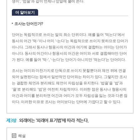
생이’, ‘밥을’과 같이 언제나 앞말에 붙여 쓴다.
더 알아보기
조사는 단어인가?
단어는 독립적으로 쓰이는 말의 최소 단위이다. 예를 들어 ‘먹는다’에서
동사의 어간 ‘먹-­’이나 어미 ‘­-는다’는 독립적으로 쓰이지 못하므로 단어가
아니다. 그래서 동사나 형용사의 어간과 여기에 결합하는 어미는 단어가
아니다. 동사의 어간이나 형용사의 어간은 어미와 서로 결합해야만 단어
가 된다. 예를 들어 ‘먹-’, ‘-는다’는 단어가 아니지만 ‘먹는다’는 단어이다.
조사는 어미와 마찬가지로 단독으로 쓰이지 못할뿐더러 체언 뒤에 연결
되어 실현된다는 점에서 일반적인 단어와는 차이가 있다. 그렇지만 조사
는 결합한 체언과 분리해도 체언이 자립성을 유지한다. ‘밥을’을 ‘밥’과
‘을’로 분리해도 ‘밥’은 여전히 자립적이다. 이러한 점은 동사나 형용사의
어간과 어미를 분리하면 어간과 어미가 모두 자립성을 잃는 것과 다른 점
이다. 이러한 이유로 조사는 어미보다는 단어에 가깝다고 할 수 있다.
제3항
외래어는 ‘외래어 표기법’에 따라 적는다.
해설