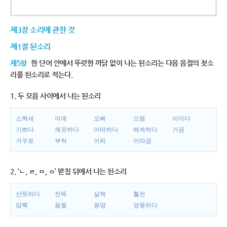
제3장 소리에 관한 것
제1절 된소리
제5항
한 단어 안에서 뚜렷한 까닭 없이 나는 된소리는 다음 음절의 첫소
리를 된소리로 적는다.
1. 두 모음 사이에서 나는 된소리
소쩍새
어깨
오빠
으뜸
아끼다
기쁘다
깨끗하다
어떠하다
해쓱하다
가끔
거꾸로
부썩
어찌
이따금
2. ‘ㄴ, ㄹ, ㅁ, ㅇ’ 받침 뒤에서 나는 된소리
산뜻하다
잔뜩
살짝
훨씬
담뿍
움찔
몽땅
엉뚱하다