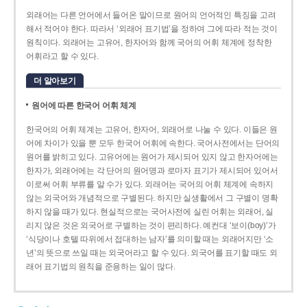
외래어는 다른 언어에서 들어온 말이므로 원어의 언어적인 특징을 고려
해서 적어야 한다. 따라서 ‘외래어 표기법’을 정하여 그에 따라 적는 것이
원칙이다. 외래어는 고유어, 한자어와 함께 국어의 어휘 체계에 정착한
어휘라고 할 수 있다.
더 알아보기
원어에 따른 한국어 어휘 체계
한국어의 어휘 체계는 고유어, 한자어, 외래어로 나눌 수 있다. 이들은 원
어에 차이가 있을 뿐 모두 한국어 어휘에 속한다. 국어사전에서는 단어의
원어를 밝히고 있다. 고유어에는 원어가 제시되어 있지 않고 한자어에는
한자가, 외래어에는 각 단어의 원어명과 로마자 표기가 제시되어 있어서
이로써 어휘 부류를 알 수가 있다. 외래어는 국어의 어휘 체계에 속하지
않는 외국어와 개념적으로 구별된다. 하지만 실생활에서 그 구별이 명확
하지 않을 때가 있다. 현실적으로는 국어사전에 실린 어휘는 외래어, 실
리지 않은 것은 외국어로 구별하는 것이 편리하다. 예컨대 ‘보이(boy)’가
‘식당이나 호텔 따위에서 접대하는 남자’를 의미할 때는 외래어지만 ‘소
년’의 뜻으로 쓰일 때는 외국어라고 할 수 있다. 외국어를 표기할 때도 외
래어 표기법의 원칙을 준용하는 일이 많다.