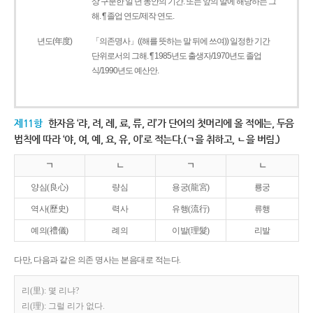
상 구분한 일 년 동안의 기간. 또는 앞의 말에 해당하는 그
해. ¶ 졸업 연도/제작 연도.
년도(年度)
「의존명사」((해를 뜻하는 말 뒤에 쓰여)) 일정한 기간
단위로서의 그해. ¶ 1985년도 출생자/1970년도 졸업
식/1990년도 예산안.
제11항
한자음 ‘랴, 려, 례, 료, 류, 리’가 단어의 첫머리에 올 적에는, 두음
법칙에 따라 ‘야, 여, 예, 요, 유, 이’로 적는다.(ㄱ을 취하고, ㄴ을 버림.)
ㄱ
ㄴ
ㄱ
ㄴ
양심(良心)
량심
용궁(龍宮)
룡궁
역사(歷史)
력사
유행(流行)
류행
예의(禮儀)
례의
이발(理髮)
리발
다만, 다음과 같은 의존 명사는 본음대로 적는다.
리(里): 몇 리냐?
리(理): 그럴 리가 없다.