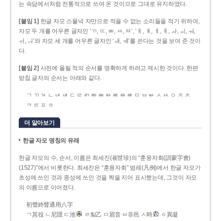
는 속담에서처럼 전통적으로 쓰여 온 것이므로 그대로 유지하였다.
[붙임 1]
한글 자모 스물넉 자만으로 적을 수 없는 소리들을 적기 위하여,
자모 두 개를 어우른 글자인 ‘ㄲ, ㄸ, ㅃ, ㅆ, ㅉ’, ‘ㅐ, ㅒ, ㅔ, ㅖ, ㅘ, ㅚ, ㅝ,
ㅟ, ㅢ’와 자모 세 개를 어우른 글자인 ‘ㅙ, ㅞ’를 쓴다는 것을 보여 준 것이
다.
[붙임 2]
사전에 올릴 적의 순서를 명확하게 하려고 제시한 것이다. 한편
받침 글자의 순서는 아래와 같다.
ㄱ ㄲ ㄳ ㄴ ㄵ ㄶ ㄷ ㄹ ㄺ ㄻ ㄼ ㄽ ㄾ ㄿ ㅀ ㅁ ㅂ ㅄ ㅅ ㅆ ㅇ ㅈ ㅊ
ㅋ ㅌ ㅍ ㅎ
더 알아보기
한글 자모 명칭의 유래
한글 자모의 수, 순서, 이름은 최세진(崔世珍)의 “훈몽자회(訓蒙字會)
(1527)”에서 비롯한다. 최세진은 “훈몽자회” 범례(凡例)에서 한글 자모가
초성에 쓰인 것과 종성에 쓰인 것을 짝을 지어 표시했는데, 그것이 자모
의 이름으로 이어졌다.
初聲終聲通用八字
ㄱ其役 ㄴ尼隱 ㄷ池
ㄹ梨乙 ㅁ眉音 ㅂ非邑 ㅅ時
ㆁ異凝