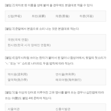
[붙임 2] 외자로 된 이름을 성에 붙여 쓸 경우에도 본음대로 적을 수 있다.
신립(申砬)
최린(崔麟)
채륜(蔡倫)
하륜(河崙)
[붙임 3] 준말에서 본음으로 소리 나는 것은 본음대로 적는다.
국련(국제 연합)
한시련(한국 시각 장애인 연합회)
[붙임 4] 접두사처럼 쓰이는 한자가 붙어서 된 말이나 합성어에서, 뒷말의 첫소리가
‘ㄴ’ 또는 ‘ㄹ’ 소리로 나더라도 두음 법칙에 따라 적는다.
역이용(逆利用)
연이율(年利率)
열역학(熱力學)
해외여행(海外旅行)
[붙임 5] 둘 이상의 단어로 이루어진 고유 명사를 붙여 쓰는 경우나 십진법에 따라
쓰는 수(數)도 붙임 4에 준하여 적는다.
서울여관
신흥이발관