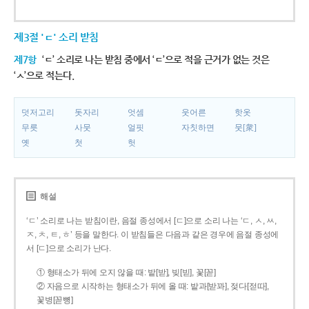
제3절 'ㄷ' 소리 받침
제7항
‘ㄷ’ 소리로 나는 받침 중에서 ‘ㄷ’으로 적을 근거가 없는 것은
‘ㅅ’으로 적는다.
덧저고리
돗자리
엇셈
웃어른
핫옷
무릇
사뭇
얼핏
자칫하면
뭇[衆]
옛
첫
헛
해설
‘ㄷ’ 소리로 나는 받침이란, 음절 종성에서 [ㄷ]으로 소리 나는 ‘ㄷ, ㅅ, ㅆ,
ㅈ, ㅊ, ㅌ, ㅎ’ 등을 말한다. 이 받침들은 다음과 같은 경우에 음절 종성에
서 [ㄷ]으로 소리가 난다.
① 형태소가 뒤에 오지 않을 때: 밭[받], 빚[빋], 꽃[꼳]
② 자음으로 시작하는 형태소가 뒤에 올 때: 밭과[받꽈], 젖다[젇따],
꽃병[꼳뼝]