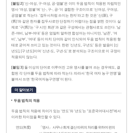
[붙임 2]
‘신-여성, 구-여성, 공-염불’은 이미 두음 법칙이 적용된 자립적인
명사 ‘여성, 염불’에 ‘신-, 구-, 공-’이 결합한 구조이므로 ‘신여성, 구여성,
공염불’로 적는다. ‘접두사처럼 쓰이는 한자’라고 한 것은 ‘신(新), 구
(舊)’와 같은 한자를 접두사로만 단정하기 어렵다는 점을 밝힌 것이다. 실
제로 ‘구(舊)’는 ‘구 시민 회관’과 같은 구성에서는 관형사로도 쓰인다. ‘남
존­-여비, 남부-­여대’ 등은 엄밀히 말하면 합성어는 아니지만, ‘남존’, ‘여
비’, ‘남부’, ‘여대’ 등이 마치 단어와 같이 인식되어 두음 법칙이 적용된 형
태로 굳어져 쓰이고 있는 것이다. 한편 ‘신년도, 구년도’ 등은 발음이 [신
년도], [구ː년도]이며 ‘신년­-도, 구년-­도’로 분석되는 구조이므로 이 규정이
적용되지 않는다.
[붙임 3]
둘 이상의 단어로 이루어진 고유 명사를 붙여 쓰는 경우에도, 결
합된 각 단어를 두음 법칙에 따라 적는다. 따라서 ‘한국 여자 농구 연맹’을
붙여서 쓰면 ‘한국여자농구연맹’이 된다.
더 알아보기
두음 법칙의 적용
두음 법칙의 적용에 차이가 있는 ‘연도’와 ‘년도’는 “표준국어대사전”에서
이러한 차이점을 확인할 수 있다.
연도(年度)
「명사」 사무나 회계 결산 따위의 처리를 위하여 편의