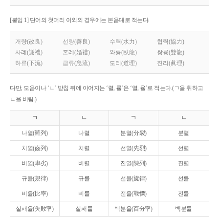
[붙임 1] 단어의 첫머리 이외의 경우에는 본음대로 적는다.
개량(改良)
선량(善良)
수력(水力)
협력(協力)
사례(謝禮)
혼례(婚禮)
와룡(臥龍)
쌍룡(雙龍)
하류(下流)
급류(急流)
도리(道理)
진리(眞理)
다만, 모음이나 ‘ㄴ’ 받침 뒤에 이어지는 ‘렬, 률’은 ‘열, 율’로 적는다.(ㄱ을 취하고
ㄴ을 버림.)
ㄱ
ㄴ
ㄱ
ㄴ
나열(羅列)
나렬
분열(分裂)
분렬
치열(齒列)
치렬
선열(先烈)
선렬
비열(卑劣)
비렬
진열(陳列)
진렬
규율(規律)
규률
선율(旋律)
선률
비율(比率)
비률
전율(戰慄)
전률
실패율(失敗率)
실패률
백분율(百分率)
백분률