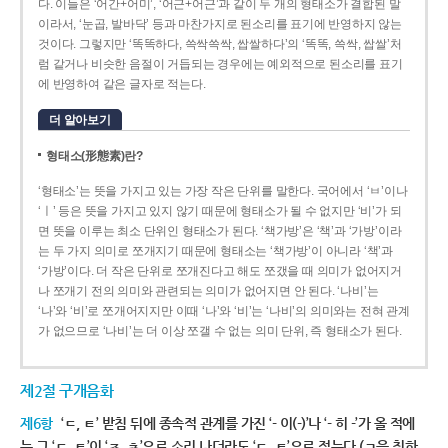
다. 이들은 ‘어간+어미’, ‘어근+어근’과 같이 두 개의 형태소가 결합된 말
이라서, ‘눈곱, 발바닥’ 등과 마찬가지로 된소리를 표기에 반영하지 않는
것이다. 그렇지만 ‘똑똑하다, 쓱싹쓱싹, 쌉쌀하다’의 ‘똑똑, 쓱싹, 쌉쌀’처
럼 같거나 비슷한 음절이 거듭되는 경우에는 예외적으로 된소리를 표기
에 반영하여 같은 글자로 적는다.
더 알아보기
형태소(形態素)란?
‘형태소’는 뜻을 가지고 있는 가장 작은 단위를 말한다. 국어에서 ‘ㅂ’이나
‘ㅣ’ 등은 뜻을 가지고 있지 않기 때문에 형태소가 될 수 없지만 ‘비’가 되
면 뜻을 이루는 최소 단위인 형태소가 된다. ‘책가방’은 ‘책’과 ‘가방’이라
는 두 가지 의미로 쪼개지기 때문에 형태소는 ‘책가방’이 아니라 ‘책’과
‘가방’이다. 더 작은 단위로 쪼개진다고 해도 쪼갰을 때 의미가 없어지거
나 쪼개기 전의 의미와 관련되는 의미가 없어지면 안 된다. ‘나비’는
‘나’와 ‘비’로 쪼개어지지만 이때 ‘나’와 ‘비’는 ‘나비’의 의미와는 전혀 관계
가 없으므로 ‘나비’는 더 이상 쪼갤 수 없는 의미 단위, 즉 형태소가 된다.
제2절 구개음화
제6항
‘ㄷ, ㅌ’ 받침 뒤에 종속적 관계를 가진 ‘- 이(-)’나 ‘- 히 -’가 올 적에
는 그 ‘ㄷ, ㅌ’이 ‘ㅈ, ㅊ’으로 소리 나더라도 ‘ㄷ, ㅌ’으로 적는다.(ㄱ을 취하