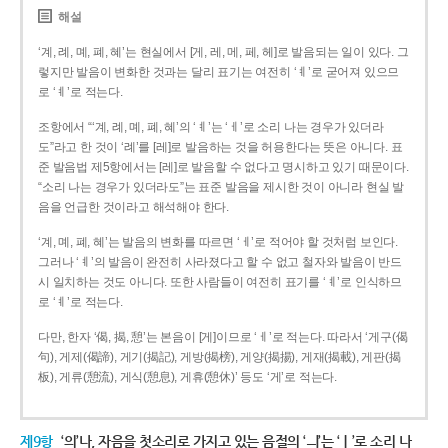
해설
‘계, 례, 몌, 폐, 혜’는 현실에서 [게, 레, 메, 페, 헤]로 발음되는 일이 있다. 그
렇지만 발음이 변화한 것과는 달리 표기는 여전히 ‘ㅖ’로 굳어져 있으므
로 ‘ㅖ’로 적는다.
조항에서 “‘계, 례, 몌, 폐, 혜’의 ‘ㅖ’는 ‘ㅔ’로 소리 나는 경우가 있더라
도”라고 한 것이 ‘례’를 [레]로 발음하는 것을 허용한다는 뜻은 아니다. 표
준 발음법 제5항에서는 [레]로 발음할 수 없다고 명시하고 있기 때문이다.
“소리 나는 경우가 있더라도”는 표준 발음을 제시한 것이 아니라 현실 발
음을 언급한 것이라고 해석해야 한다.
‘계, 몌, 폐, 혜’는 발음의 변화를 따르면 ‘ㅔ’로 적어야 할 것처럼 보인다.
그러나 ‘ㅖ’의 발음이 완전히 사라졌다고 할 수 없고 철자와 발음이 반드
시 일치하는 것도 아니다. 또한 사람들이 여전히 표기를 ‘ㅖ’로 인식하므
로 ‘ㅖ’로 적는다.
다만, 한자 ‘偈, 揭, 憩’는 본음이 [게]이므로 ‘ㅔ’로 적는다. 따라서 ‘게구(偈
句), 게제(偈諦), 게기(揭記), 게방(揭榜), 게양(揭揚), 게재(揭載), 게판(揭
板), 게류(憩流), 게식(憩息), 게휴(憩休)’ 등도 ‘게’로 적는다.
제9항
‘의’나, 자음을 첫소리로 가지고 있는 음절의 ‘ㅢ’는 ‘ㅣ’로 소리 나