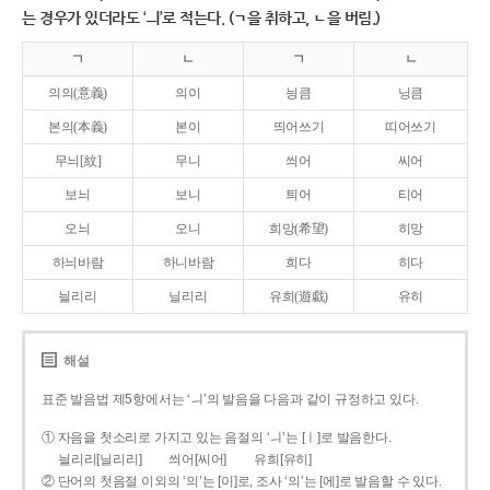
는 경우가 있더라도 ‘ㅢ’로 적는다. (ㄱ을 취하고, ㄴ을 버림.)
ㄱ
ㄴ
ㄱ
ㄴ
의의(意義)
의이
닁큼
닝큼
본의(本義)
본이
띄어쓰기
띠어쓰기
무늬[紋]
무니
씌어
씨어
보늬
보니
틔어
티어
오늬
오니
희망(希望)
히망
하늬바람
하니바람
희다
히다
늴리리
닐리리
유희(遊戱)
유히
해설
표준 발음법 제5항에서는 ‘ㅢ’의 발음을 다음과 같이 규정하고 있다.
① 자음을 첫소리로 가지고 있는 음절의 ‘ㅢ’는 [ㅣ]로 발음한다.
늴리리[닐리리]
씌어[씨어]
유희[유히]
② 단어의 첫음절 이외의 ‘의’는 [이]로, 조사 ‘의’는 [에]로 발음할 수 있다.