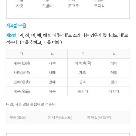
자칫
짓밟다
풋고추
햇곡식
제4절 모음
제8항
‘계, 례, 몌, 폐, 혜’의 ‘ㅖ’는 ‘ㅔ’로 소리 나는 경우가 있더라도 ‘ㅖ’로
적는다. (ㄱ을 취하고, ㄴ을 버림.)
ㄱ
ㄴ
ㄱ
ㄴ
계수(桂樹)
게수
혜택(惠澤)
헤택
사례(謝禮)
사레
계집
게집
연몌(連袂)
연메
핑계
핑게
폐품(廢品)
페품
계시다
게시다
다만, 다음 말은 본음대로 적는다.
게송(偈頌)
게시판(揭示板)
휴게실(休憩室)