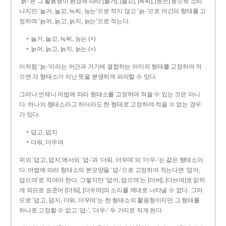
‘늙-’은 그 활용형이 환경에 따라 [늘거], [늘꼬], [늑찌], [능는] 등으로 소리
나지만 ‘늘거, 늘꼬, 늑찌, 능는’으로 적지 않고 ‘늙-’으로 어간의 형태를 고
정하여 ‘늙어, 늙고, 늙지, 늙는’으로 적는다.
늘거, 늘꼬, 늑찌, 능는 (×)
늙어, 늙고, 늙지, 늙는 (○)
이처럼 ‘늙-­’이라는 어간과 거기에 결합하는 어미의 형태를 고정하여 적
으면 각 형태소가 지닌 뜻을 분명하게 파악할 수 있다.
그러나 언제나 어법에 따라 형태소를 고정하여 적을 수 있는 것은 아니
다. 하나의 형태소라고 하더라도 한 형태로 고정하여 적을 수 없는 경우
가 있다.
덥고, 덥지
더워, 더우며
위의 ‘덥고, 덥지’에서의 ‘덥-­’과 ‘더워, 더우며’의 ‘더우-­’는 같은 형태소이
다. 어법에 따라 형태소의 본모양을 ‘덥-­’으로 고정하여 적는다면 ‘덥어,
덥으며’로 적어야 한다. 그렇지만 ‘덥어, 덥으며’는 [더버], [더브며]로 읽히
게 되므로 표준어 [더워], [더우며]의 소리를 제대로 나타낼 수 없다. 그러
므로 ‘덥고, 덥지, 더워, 더우며’는 한 형태소의 활용형이지만 그 형태를
하나로 고정할 수 없고 ‘덥-’, ‘더우-’ 두 가지로 적게 된다.