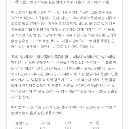
③ 모음으로 시작하는 실질 형태소가 뒤에 올 때: 젖어미[저더미]
이 조항에서는 이 가운데 ‘ㄷ’으로 적을 뚜렷한 까닭이 없는 경우에는
‘ㅅ’으로 적는다고 규정하고 있다. 다만 그 예시에서 보듯이 이는 다른 자
음으로 적을 근거가 없는 경우에도 적용된다. ‘밭, 빚, 꽃’ 등과 같이 다른
자음으로 적을 뚜렷한 까닭이 있는 경우에는 그에 따라 ‘ㅌ, ㅈ, ㅊ’ 등으
로 적지만, ‘낫, 빗’ 등과 같이 ‘ㄷ’이나 다른 자음으로 적을 뚜렷한 근거가
없는 경우는 ‘ㅅ’으로 적는 것이다. 다음과 같이 ‘ㄷ’으로 적을 뚜렷한 근
거가 있는 경우에는 당연히 ‘ㄷ’으로 적는 것이 원칙이다.
첫째, ‘맏이[마지], 맏아들[마다들]’의 ‘맏-’, ‘낟[낟ː], 낟알[나ː달], 낟가리[낟ː
까리]’의 ‘낟’처럼 원래부터 ‘ㄷ’ 받침을 가지고 있는 경우에는 ‘ㄷ’으로 적
는다. ‘곧이[고지], 곧장[곧짱]’ 등도 이에 해당한다. 둘째, ‘돋보다(←도두
보다), 딛다(←디디다), 얻다가(←어디에다가)’처럼 본말에서 준말이 만들
어지면서 ‘ㄷ’ 받침을 갖게 된 경우에도 ‘ㄷ’으로 적는다. 셋째, 한글 맞춤
법에서 규정하고 있듯이 ‘반짇고리, 사흗날, 숟가락, 이튿날’처럼 ‘ㄹ’ 소
리와 연관되어 ‘ㄷ’으로 소리 나는 경우에도 ‘ㄷ’으로 적는다.(한글 맞춤법
제29항 참조)
이처럼 ‘ㄷ’으로 적을 근거가 있는 경우가 아니어서 관습대로 ‘ㅅ’으로 적
는 예로는 다음과 같은 것들이 있다.
걸핏하면
그까짓
기껏
놋그릇
덧셈
빗장
삿대
숫접다