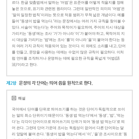
르다. 한글 맞춤법에서 말하는 ‘어법’은 표준어를 어떻게 적을지를 정해
놓은 것으로, 표기와 관련된 원리이다. 그런데 일반적인 의미의 ‘어법’은
‘말의 일정한 법칙’이라는 뜻으로 적용 범위가 무척 넓은 개념이다. 예를
들어 “동생이 밥을 먹는다.”라는 문장에서는 여러 가지 규칙을 찾아볼 수
있다. 서술어 ‘먹는다’는 주어와 목적어가 필요하며, 주어의 지시 대상을
가리키는 ‘동생’에는 조사 ‘가’가 아니라 ‘이’가 붙어야 하고, 목적어의 지
시 대상을 가리키는 ‘밥’에는 조사 ‘를’이 아니라 ‘을’이 붙어야 한다는 등
의 여러 가지 규칙이 적용되어 있는 것이다. 이 외에도 소리를 내고, 단어
를 만들고, 문장을 사용하는 데에는 수없이 많은 규칙이 필요하다. 이처
럼 언어를 조직하거나 운영하는 데에 필요한 규칙을 폭넓게 ‘어법(語
法)’이라고 한다.
제2항
문장의 각 단어는 띄어 씀을 원칙으로 한다.
해설
국어에서 단어를 단위로 띄어쓰기를 하는 것은 단어가 독립적으로 쓰이
는 말의 최소 단위이기 때문이다. ‘동생 밥 먹는다’에서 ‘동생’, ‘밥’, ‘먹는
다’는 각각이 단어이므로 띄어쓰기의 단위가 되어 ‘동생 밥 먹는다’로 띄
어 쓴다. 그런데 단어 가운데 조사는 독립성이 없어서 다른 단어와는 달
리 앞말에 붙여 쓴다. ‘동생이 밥을 먹는다’에서 ‘이’, ‘을’은 조사이므로 ‘동