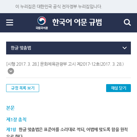
이 누리집은 대한민국 공식 전자정부 누리집입니다.
한글 맞춤법
[시행 2017. 3. 28.] 문화체육관광부 고시 제2017-12호(2017. 3. 28.)
규정 목록 보기
해설 닫기
본문
제1장 총칙
제1항
한글 맞춤법은 표준어를 소리대로 적되, 어법에 맞도록 함을 원칙
으로 한다.