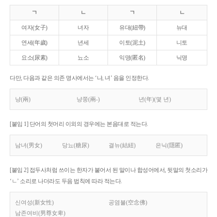
ㄱ
ㄴ
ㄱ
ㄴ
여자(女子)
녀자
유대(紐帶)
뉴대
연세(年歲)
년세
이토(泥土)
니토
요소(尿素)
뇨소
익명(匿名)
닉명
다만, 다음과 같은 의존 명사에서는 ‘냐, 녀’ 음을 인정한다.
냥(兩)
냥쭝(兩-)
년(年)(몇 년)
[붙임 1] 단어의 첫머리 이외의 경우에는 본음대로 적는다.
남녀(男女)
당뇨(糖尿)
결뉴(結紐)
은닉(隱匿)
[붙임 2] 접두사처럼 쓰이는 한자가 붙어서 된 말이나 합성어에서, 뒷말의 첫소리가
‘ㄴ’ 소리로 나더라도 두음 법칙에 따라 적는다.
신여성(新女性)
공염불(空念佛)
남존여비(男尊女卑)