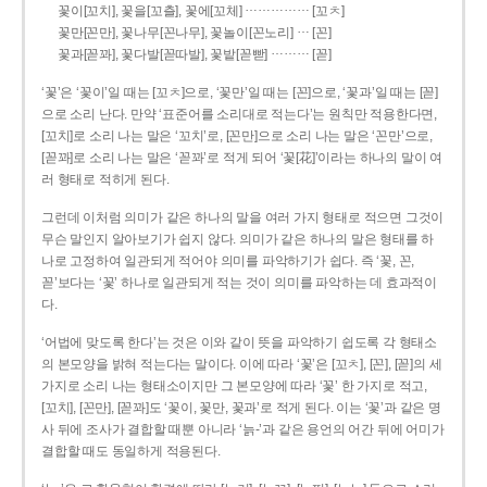
……………
꽃이[꼬치], 꽃을[꼬츨], 꽃에[꼬체]
[꼬ㅊ]
…
꽃만[꼰만], 꽃나무[꼰나무], 꽃놀이[꼰노리]
[꼰]
………
꽃과[꼳꽈], 꽃다발[꼳따발], 꽃밭[꼳빧]
[꼳]
‘꽃’은 ‘꽃이’일 때는 [꼬ㅊ]으로, ‘꽃만’일 때는 [꼰]으로, ‘꽃과’일 때는 [꼳]
으로 소리 난다. 만약 ‘표준어를 소리대로 적는다’는 원칙만 적용한다면,
[꼬치]로 소리 나는 말은 ‘꼬치’로, [꼰만]으로 소리 나는 말은 ‘꼰만’으로,
[꼳꽈]로 소리 나는 말은 ‘꼳꽈’로 적게 되어 ‘꽃[花]’이라는 하나의 말이 여
러 형태로 적히게 된다.
그런데 이처럼 의미가 같은 하나의 말을 여러 가지 형태로 적으면 그것이
무슨 말인지 알아보기가 쉽지 않다. 의미가 같은 하나의 말은 형태를 하
나로 고정하여 일관되게 적어야 의미를 파악하기가 쉽다. 즉 ‘꽃, 꼰,
꼳’보다는 ‘꽃’ 하나로 일관되게 적는 것이 의미를 파악하는 데 효과적이
다.
‘어법에 맞도록 한다’는 것은 이와 같이 뜻을 파악하기 쉽도록 각 형태소
의 본모양을 밝혀 적는다는 말이다. 이에 따라 ‘꽃’은 [꼬ㅊ], [꼰], [꼳]의 세
가지로 소리 나는 형태소이지만 그 본모양에 따라 ‘꽃’ 한 가지로 적고,
[꼬치], [꼰만], [꼳꽈]도 ‘꽃이, 꽃만, 꽃과’로 적게 된다. 이는 ‘꽃’과 같은 명
사 뒤에 조사가 결합할 때뿐 아니라 ‘늙-’과 같은 용언의 어간 뒤에 어미가
결합할 때도 동일하게 적용된다.