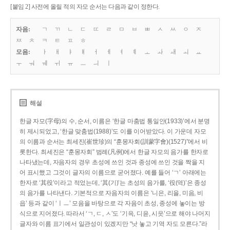
[붙임 2] 사전에 올릴 적의 자모 순서는 다음과 같이 정한다.
자음:
ㄱ
ㄲ
ㄴ
ㄷ
ㄸ
ㄹ
ㅁ
ㅂ
ㅃ
ㅅ
ㅆ
ㅇ
ㅈ
ㅉ
ㅊ
ㅋ
ㅌ
ㅍ
ㅎ
모음:
ㅏ
ㅐ
ㅑ
ㅒ
ㅓ
ㅔ
ㅕ
ㅖ
ㅗ
ㅘ
ㅙ
ㅚ
ㅛ
ㅜ
ㅝ
ㅞ
ㅟ
ㅠ
ㅡ
ㅢ
ㅣ
해설
한글 자모(字母)의 수, 순서, 이름은 ‘한글 마춤법 통일안(1933)’에서 분명
히 제시되었고, ‘한글 맞춤법(1988)’도 이를 이어받았다. 이 가운데 자모
의 이름과 순서는 최세진(崔世珍)의 “훈몽자회(訓蒙字會)(1527)”에서 비
롯한다. 최세진은 “훈몽자회” 범례(凡例)에서 한글 자모의 음가를 한자로
나타냈는데, 자음자의 경우 초성에 쓰인 것과 종성에 쓰인 것을 짝을 지
어 표시했고 그것이 글자의 이름으로 굳어졌다. 예를 들어 ‘ㄱ’ 아래에는
한자로 ‘其役’이라고 적었는데, ‘其(기)’는 초성의 음가를, ‘役(역)’은 종성
의 음가를 나타낸다. 기본적으로 자음자의 이름은 ‘니은, 리을, 미음, 비
읍’ 등과 같이 ‘ㅣㅡ’ 모음을 바탕으로 각 자음이 초성, 종성에 놓이는 방
식으로 지어졌다. 따라서 ‘ㄱ, ㄷ, ㅅ’도 ‘기윽, 디읃, 시읏’으로 해야 나머지
글자와 이름 표기에서 일관성이 있겠지만 “낫 놓고 기역 자도 모른다.”라