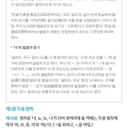
수 있지만 [의]가 원칙이므로 ‘의’로 적는다.
‘한글 마춤법 통일안(1933)’에서는 ‘긔챠, 일긔’와 같이 언어 현실에서 멀
어진 표기를 ‘기차(汽車), 일기(日氣)’로 적을 것을 규정하였다. 그러나 ‘희
망, 주의’는 [의]로 발음되므로 표기도 ‘ㅢ’로 한다고 규정하였다. ‘한글 맞
춤법(1988)’에서는 발음의 변화는 인정하면서 표기는 기존대로 유지하
였다.
‘늬’의 발음과 표기
‘늴리리, 무늬’ 등의 ‘늬’를 ‘니’로 읽지만 표기는 ‘늬’로 하는 것을 ‘ㄴ’의 음
가와 관련하여 설명하기도 한다. ‘무늬’의 ‘ㄴ’은 ‘어머니’의 ‘ㄴ’과 음가가
다르므로 이를 고려하여 ‘늬’로 적는다는 견해이다. 이에 따르면 ‘ㄴ’은
‘ㅣ(ㅑ, ㅕ, ㅛ, ㅠ)’와 결합하면 ‘어머니, 읽으니까’에서의 [니]처럼 경구개
음(硬口蓋音) [ɲ]으로 발음되지만, ‘늴리리, 무늬’ 등의 ‘늬’에서는 구개음
화하지 않은 ‘ㄴ’, 곧 치경음(齒莖音) [n]으로 발음된다. 이를 고려하여 ‘늴
리리, 무늬’ 등에서는 전통적인 표기대로 ‘늬’로 적는다고 본다.
제5절 두음 법칙
제10항
한자음 ‘녀, 뇨, 뉴, 니’가 단어 첫머리에 올 적에는, 두음 법칙에
따라 ‘여, 요, 유, 이’로 적는다. (ㄱ을 취하고, ㄴ을 버림.)