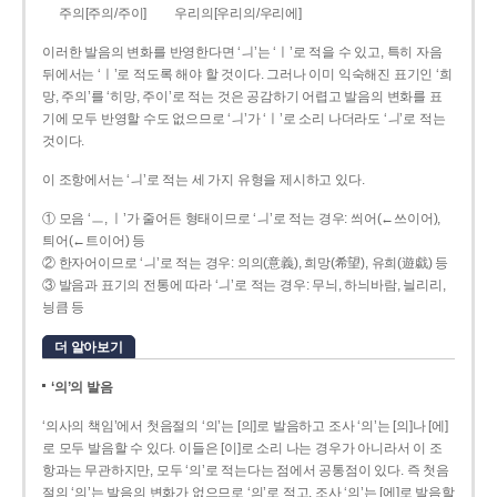
주의[주의/주이]
우리의[우리의/우리에]
이러한 발음의 변화를 반영한다면 ‘ㅢ’는 ‘ㅣ’로 적을 수 있고, 특히 자음
뒤에서는 ‘ㅣ’로 적도록 해야 할 것이다. 그러나 이미 익숙해진 표기인 ‘희
망, 주의’를 ‘히망, 주이’로 적는 것은 공감하기 어렵고 발음의 변화를 표
기에 모두 반영할 수도 없으므로 ‘ㅢ’가 ‘ㅣ’로 소리 나더라도 ‘ㅢ’로 적는
것이다.
이 조항에서는 ‘ㅢ’로 적는 세 가지 유형을 제시하고 있다.
① 모음 ‘ㅡ, ㅣ’가 줄어든 형태이므로 ‘ㅢ’로 적는 경우: 씌어(←쓰이어),
틔어(←트이어) 등
② 한자어이므로 ‘ㅢ’로 적는 경우: 의의(意義), 희망(希望), 유희(遊戱) 등
③ 발음과 표기의 전통에 따라 ‘ㅢ’로 적는 경우: 무늬, 하늬바람, 늴리리,
닁큼 등
더 알아보기
‘의’의 발음
‘의사의 책임’에서 첫음절의 ‘의’는 [의]로 발음하고 조사 ‘의’는 [의]나 [에]
로 모두 발음할 수 있다. 이들은 [이]로 소리 나는 경우가 아니라서 이 조
항과는 무관하지만, 모두 ‘의’로 적는다는 점에서 공통점이 있다. 즉 첫음
절의 ‘의’는 발음의 변화가 없으므로 ‘의’로 적고, 조사 ‘의’는 [에]로 발음할