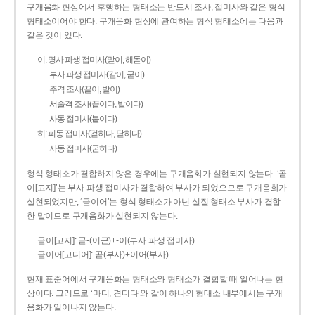
구개음화 현상에서 후행하는 형태소는 반드시 조사, 접미사와 같은 형식
형태소이어야 한다. 구개음화 현상에 관여하는 형식 형태소에는 다음과
같은 것이 있다.
이: 명사 파생 접미사(맏이, 해돋이)
부사 파생 접미사(같이, 굳이)
주격 조사(끝이, 밭이)
서술격 조사(끝이다, 밭이다)
사동 접미사(붙이다)
히: 피동 접미사(걷히다, 닫히다)
사동 접미사(굳히다)
형식 형태소가 결합하지 않은 경우에는 구개음화가 실현되지 않는다. ‘곧
이[고지]’는 부사 파생 접미사가 결합하여 부사가 되었으므로 구개음화가
실현되었지만, ‘곧이어’는 형식 형태소가 아닌 실질 형태소 부사가 결합
한 말이므로 구개음화가 실현되지 않는다.
곧이[고지]: 곧-­(어근)+­-이(부사 파생 접미사)
곧이어[고디어]: 곧(부사)+이어(부사)
현재 표준어에서 구개음화는 형태소와 형태소가 결합할 때 일어나는 현
상이다. 그러므로 ‘마디, 견디다’와 같이 하나의 형태소 내부에서는 구개
음화가 일어나지 않는다.