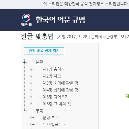
이 누리집은 대한민국 공식 전자정부 누리집입니다.
한글 맞춤법
[시행 2017. 3. 28.] 문화체육관광부 고시 제2
하위 항목 전체 열기
본문
제1장 총칙
제2장 자모
제3장 소리에 관한 것
제4장 형태에 관한 것
제5장 띄어쓰기
북
제6장 그 밖의 것
부록
문장 부호
1. 마침표( . )