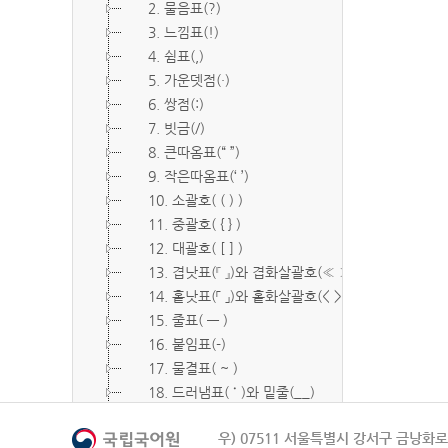
2. 물음표(?)
3. 느낌표(!)
4. 쉼표(,)
5. 가운뎃점(·)
6. 쌍점(:)
7. 빗금(/)
8. 큰따옴표(“ ”)
9. 작은따옴표(‘ ’)
10. 소괄호( ( ) )
11. 중괄호( { } )
12. 대괄호( [ ] )
13. 겹낫표(『 』)와 겹화살괄호(≪ ≫)
14. 홑낫표(「 」)와 홑화살괄호(< >)
15. 줄표( ― )
16. 붙임표(-)
17. 물결표( ~ )
18. 드러냄표( ˙ )와 밑줄(__)
19. 숨김표( O, X )
우) 07511 서울특별시 강서구 금낭화로 
20. 빠짐표( □ )