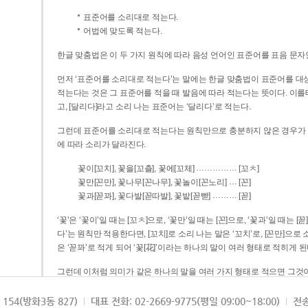
표준어를 소리대로 적는다.
어법에 맞도록 적는다.
한글 맞춤법은 이 두 가지 원칙에 따라 음성 언어인 표준어를 표음 문자
먼저 ‘표준어를 소리대로 적는다’는 말에는 한글 맞춤법이 표준어를 대상
적는다는 것은 그 표준어를 적을 때 발음에 따라 적는다는 뜻이다. 이를테면 [나무]라고 소리 나는 표준어는 ‘나무’로 적
고, [달리다]라고 소리 나는 표준어는 ‘달리다’로 적는다.
그런데 표준어를 소리대로 적는다는 원칙만으로 충분하지 않은 경우가 있다
에 따라 소리가 달라진다.
……………
꽃이[꼬치], 꽃을[꼬츨], 꽃에[꼬체]
[꼬ㅊ]
…
꽃만[꼰만], 꽃나무[꼰나무], 꽃놀이[꼰노리]
[꼰]
………
꽃과[꼳꽈], 꽃다발[꼳따발], 꽃밭[꼳빧]
[꼳]
‘꽃’은 ‘꽃이’일 때는 [꼬ㅊ]으로, ‘꽃만’일 때는 [꼰]으로, ‘꽃과’일 때는
다’는 원칙만 적용한다면, [꼬치]로 소리 나는 말은 ‘꼬치’로, [꼰만]으로 소리 나는 말은 ‘꼰만’으로, [꼳꽈]로 소리 나는 말
은 ‘꼳꽈’로 적게 되어 ‘꽃[花]’이라는 하나의 말이 여러 형태로 적히게 된
그런데 이처럼 의미가 같은 하나의 말을 여러 가지 형태로 적으면 그것이
은 하나의 말은 형태를 하나로 고정하여 일관되게 적어야 의미를 파악하기가 
되게 적는 것이 의미를 파악하는 데 효과적이다.
154(방화3동 827)
대표 전화: 02-2669-9775(평일 09:00~18:00)
전송