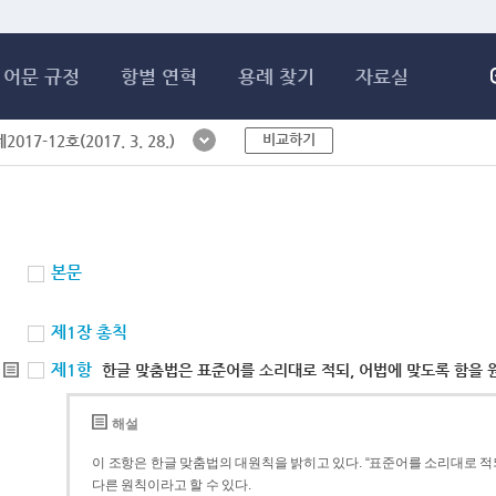
메인콘텐츠 바로가기
어문 규정
항별 연혁
용례 찾기
자료실
비교하기
017-12호(2017. 3. 28.)
본문
제1장 총칙
제1항
한글 맞춤법은 표준어를 소리대로 적되, 어법에 맞도록 함을 
해설
이 조항은 한글 맞춤법의 대원칙을 밝히고 있다. “표준어를 소리대로 적되
다른 원칙이라고 할 수 있다.