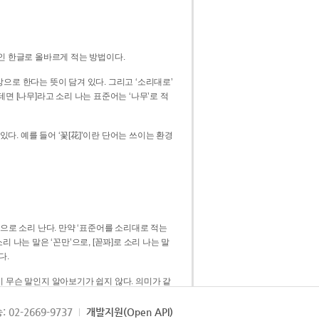
인 한글로 올바르게 적는 방법이다.
으로 한다는 뜻이 담겨 있다. 그리고 ‘소리대로’
. 예를 들어 ‘꽃[花]’이란 단어는 쓰이는 환경
 [꼳]으로 소리 난다. 만약 ‘표준어를 소리대로 적는
다.
 무슨 말인지 알아보기가 쉽지 않다. 의미가 같
쉽다. 즉 ‘꽃, 꼰, 꼳’보다는 ‘꽃’ 하나로 일관
: 02-2669-9737
개발지원(Open API)