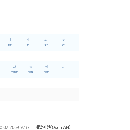
ㅐ
ㅔ
ㅚ
ㅟ
ae
e
oe
wi
ㅘ
ㅙ
ㅝ
ㅞ
ㅢ
a
wae
wo
we
ui
: 02-2669-9737
개발지원(Open API)