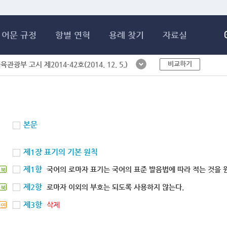
메인콘텐츠 바로가기
어문 규정
항별 연혁
용례 찾기
자료실
비교하기
체육관광부 고시 제2014-42호(2014. 12. 5.)
본문
제1장 표기의 기본 원칙
제1항
국어의 로마자 표기는 국어의 표준 발음법에 따라 적는 것을 
북
제2항
로마자 이외의 부호는 되도록 사용하지 않는다.
북
제3항
삭제
연