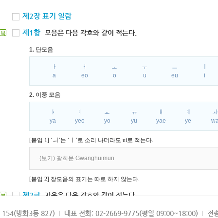
제2장 표기 일람
제1항
모음은 다음 각호와 같이 적는다.
북
1. 단모음
ㅏ
ㅓ
ㅗ
ㅜ
ㅡ
ㅣ
a
eo
o
u
eu
i
2. 이중 모음
ㅑ
ㅕ
ㅛ
ㅠ
ㅒ
ㅖ
ya
yeo
yo
yu
yae
ye
w
[붙임 1] ‘ㅢ’는 ‘ㅣ’로 소리 나더라도 ui로 적는다.
(보기) 광희문 Gwanghuimun
[붙임 2] 장모음의 표기는 따로 하지 않는다.
제2항
자음은 다음 각호와 같이 적는다.
북
1. 파열음
154(방화3동 827)
대표 전화: 02-2669-9775(평일 09:00~18:00)
전송