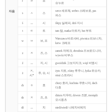
r
ㄹ
르
슈누르
serce 세르체, srebro 스레브로, pas
자음
s
ㅅ
스
파스
ś
ㅡ
시
ślepy 실레피, dziś 지시
t
ㅌ
트
tam 탐, matka 마트카, but 부트
Warszawa 바르샤바, piwnica 피브니차,
w
ㅂ
브, 프
krew 크레프
zamek 자메크, zbrodnia 즈브로드니아,
z
ㅈ
즈, 스
wywóz 비부스
ź
ㅡ
지, 시
gwoździk 그보지지크, więź 비엥시
ㅈ,
żyto 지토, różny 루주니, łyżka 위슈카,
ż
주, 슈, 시
시*
straż 스트라시
chory 호리, kuchnia 쿠흐니아, dach
ch
ㅎ
흐
다흐
dziura 지우라, dzwon 즈본, mosiądz
dz
ㅈ
즈, 츠
모시옹츠
dź
ㅡ
치
niedźwiedź 니에치비에치