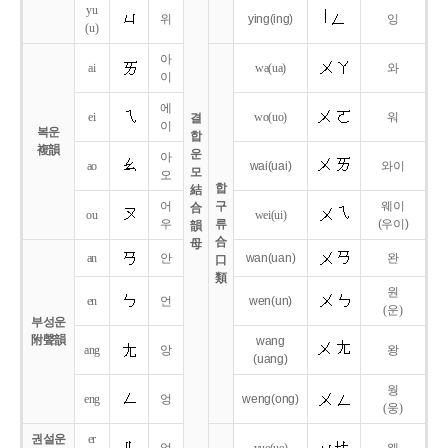
yu
위
ying
(ing)
잉
(u)
아
ai
wa
(ua)
와
이
에
ei
wo
(uo)
워
결
이
복운
합
複韻
운
아
ao
wai
(uai)
와이
모
오
합
結
어
구
웨이
合
ou
wei
(ui)
우
류
(우이)
韻
合
母
an
안
wan
(uan)
완
口
類
원
en
언
wen
(un)
(운)
부성운
附聲韻
wang
ang
앙
왕
(uang)
웡
eng
엉
weng
(ong)
(웅)
권설운
er