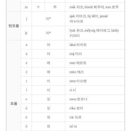
zs
ㅈ
주
zsák 자크, tőzsde 퇴주데, rozs 로주
ajak 어여크, fej 페이, január
j
이*
여누아르
반모음
lyuk 유크, mélység 메이셰그, király
ly
이*
키라이
a
어
lakat 러커트
á
아
máj 마이
e
에
mert 메르트
é
에
mész 메스
i
이
isten 이슈텐
í
이
sí 시
o
오
torna 토르너
모음
ó
오
róka 로커
ö
외
sör 쇠르
ő
외
nő 뇌