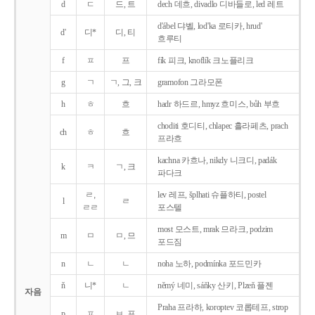
d
ㄷ
드, 트
dech 데흐, divadlo 디바들로, led 레트
d'ábel 댜벨, lod'ka 로티카, hrud'
d'
디*
디, 티
흐루티
f
ㅍ
프
fík 피크, knoflík 크노플리크
g
ㄱ
ㄱ, 그, 크
gramofon 그라모폰
h
ㅎ
흐
hadr 하드르, hmyz 흐미스, bůh 부흐
choditi 호디티, chlapec 흘라페츠, prach
ch
ㅎ
흐
프라흐
kachna 카흐나, nikdy 니크디, padák
k
ㅋ
ㄱ, 크
파다크
ㄹ,
lev 레프, šplhati 슈플하티, postel
l
ㄹ
ㄹㄹ
포스텔
most 모스트, mrak 므라크, podzim
m
ㅁ
ㅁ, 므
포드짐
n
ㄴ
ㄴ
noha 노하, podmínka 포드민카
ň
니*
ㄴ
němý 네미, sáňky 산키, Plzeň 플젠
자음
Praha 프라하, koroptev 코롭테프, strop
p
ㅍ
ㅂ, 프