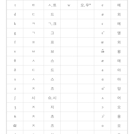
t
ㅌ
ㅅ, 트
w
오, 우*
e
에
d
ㄷ
드
ø
외
k
ㅋ
ㄱ, 크
ɛ
에
g
ㄱ
그
ɛ̃
앵
f
ㅍ
프
œ
외
v
ㅂ
브
욍
θ
ㅅ
스
æ
애
ð
ㄷ
드
a
아
s
ㅅ
스
ɑ
아
z
ㅈ
즈
ɑ̃
앙
ʃ
시
슈, 시
ʌ
어
ʒ
ㅈ
지
ɔ
오
ʦ
ㅊ
츠
ɔ̃
옹
ʣ
ㅈ
즈
o
오