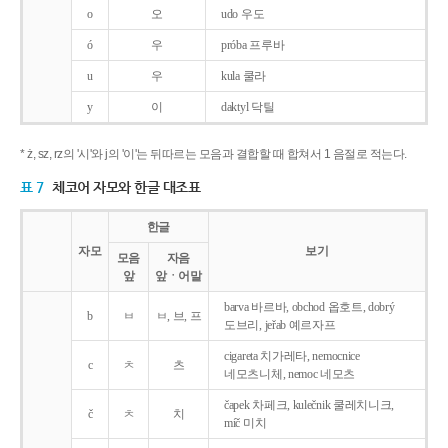
o
오
udo 우도
ó
우
próba 프루바
u
우
kula 쿨라
y
이
daktyl 닥틸
* ż, sz, rz의 '시'와 j의 '이'는 뒤따르는 모음과 결합할 때 합쳐서 1 음절로 적는다.
표 7
체코어 자모와 한글 대조표
한글
자모
보기
모음
자음
앞
앞ㆍ어말
barva 바르바, obchod 옵호트, dobrý
b
ㅂ
ㅂ, 브, 프
도브리, jeřab 예르자프
cigareta 치가레타, nemocnice
c
ㅊ
츠
네모츠니체, nemoc 네모츠
čapek 차페크, kulečnik 쿨레치니크,
č
ㅊ
치
míč 미치