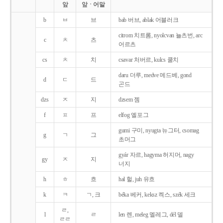
앞
앞ㆍ어말
b
ㅂ
브
bab 버브, ablak 어블러크
citrom 치트롬, nyolcvan 뇰츠번, arc
c
ㅊ
츠
어르츠
cs
ㅊ
치
csavar 처버르, kulcs 쿨치
daru 더루, medve 메드베, gond
d
ㄷ
드
곤드
dzs
ㅈ
지
dzsem 젬
f
ㅍ
프
elfog 엘포그
gumi 구미, nyugta 뉴그터, csomag
g
ㄱ
그
초머그
gyár 자르, hagyma 허지머, nagy
gy
ㅈ
지
너지
h
ㅎ
흐
hal 헐, juh 유흐
k
ㅋ
ㄱ, 크
béka 베커, keksz 켁스, szék 세크
ㄹ,
l
ㄹ
len 렌, meleg 멜레그, dél 델
ㄹㄹ