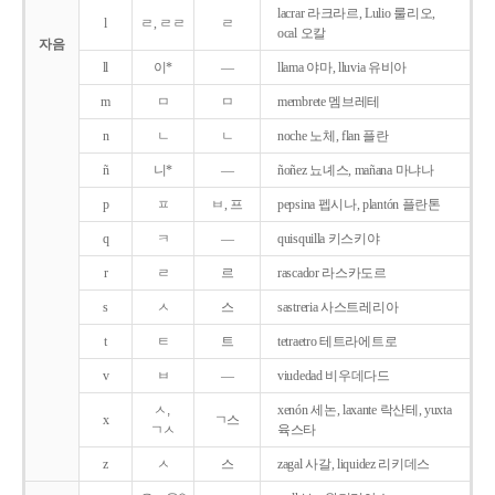
lacrar 라크라르, Lulio 룰리오,
l
ㄹ, ㄹㄹ
ㄹ
ocal 오칼
자음
ll
이*
―
llama 야마, lluvia 유비아
m
ㅁ
ㅁ
membrete 멤브레테
n
ㄴ
ㄴ
noche 노체, flan 플란
ñ
니*
―
ñoñez 뇨녜스, mañana 마냐나
p
ㅍ
ㅂ, 프
pepsina 펩시나, plantón 플란톤
q
ㅋ
―
quisquilla 키스키야
r
ㄹ
르
rascador 라스카도르
s
ㅅ
스
sastreria 사스트레리아
t
ㅌ
트
tetraetro 테트라에트로
v
ㅂ
―
viudedad 비우데다드
ㅅ,
xenón 세논, laxante 락산테, yuxta
x
ㄱ스
ㄱㅅ
육스타
z
ㅅ
스
zagal 사갈, liquidez 리키데스