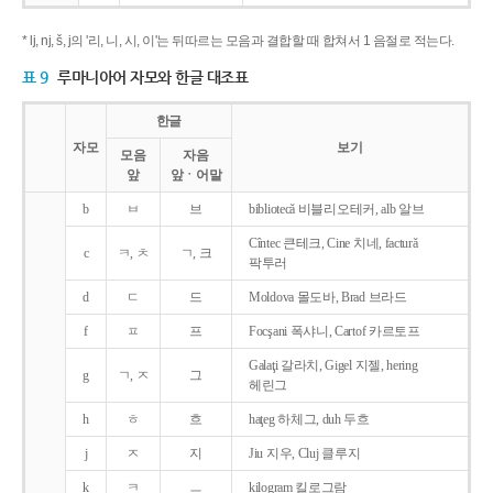
* lj, nj, š, j의 '리, 니, 시, 이'는 뒤따르는 모음과 결합할 때 합쳐서 1 음절로 적는다.
표 9
루마니아어 자모와 한글 대조표
한글
자모
보기
모음
자음
앞
앞ㆍ어말
b
ㅂ
브
bibliotecǎ 비블리오테커, alb 알브
Cîntec 큰테크, Cine 치네, facturǎ
c
ㅋ, ㅊ
ㄱ, 크
팍투러
d
ㄷ
드
Moldova 몰도바, Brad 브라드
f
ㅍ
프
Focşani 폭샤니, Cartof 카르토프
Galaţi 갈라치, Gigel 지젤, hering
g
ㄱ, ㅈ
그
헤린그
h
ㅎ
흐
haţeg 하체그, duh 두흐
j
ㅈ
지
Jiu 지우, Cluj 클루지
k
ㅋ
ㅡ
kilogram 킬로그람