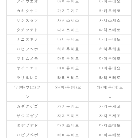
ア イ ウ エ オ
아 이 우 에 오
아 이 우 에 오
カ キ ク ケ コ
가 기 구 게 고
카 키 쿠 케 코
サ シ ス セ ソ
사 시 스 세 소
사 시 스 세 소
タ チ ツ テ ト
다 지 쓰 데 도
타 치 쓰 테 토
ナ ニ ヌ ネ ノ
나 니 누 네 노
나 니 누 네 노
ハ ヒ フ ヘ ホ
하 히 후 헤 호
하 히 후 헤 호
マ ミ ム メ モ
마 미 무 메 모
마 미 무 메 모
ヤ イ ユ エ ヨ
야 이 유 에 요
야 이 유 에 요
ラ リ ル レ ロ
라 리 루 레 로
라 리 루 레 로
ワ (ヰ) ウ (ヱ) ヲ
와 (이) 우 (에) 오
와 (이) 우 (에) 오
ン
ㄴ
ガ ギ グ ゲ ゴ
가 기 구 게 고
가 기 구 게 고
ザ ジ ズ ゼ ゾ
자 지 즈 제 조
자 지 즈 제 조
ダ ヂ ヅ デ ド
다 지 즈 데 도
다 지 즈 데 도
バ ビ ブ ベ ボ
바 비 부 베 보
바 비 부 베 보