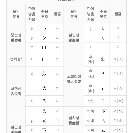
한어
한어
음의
주음
음의
주음
병음
한글
병음
한글
분류
부호
분류
부호
자모
자모
b
ㅂ
j
ㅈ
중순성
설면성
p
ㅍ
q
ㅊ
重脣聲
舌面聲
m
ㅁ
x
ㅅ
zh
순치성*
f
ㅍ
ㅈ [즈]
[zhi]
ch
d
ㄷ
ㅊ [츠]
교설첨성
[chi]
翹舌尖聲
sh
t
ㅌ
ㅅ [스]
설첨성
[shi]
舌尖聲
ㄖ
n
ㄴ
r [ri]
ㄹ [르]
l
ㄹ
z [zi]
ㅉ [쯔]
설치성
g
ㄱ
c [ci]
ㅊ [츠]
舌齒聲
설근성
k
ㅋ
s [si]
ㅆ [쓰]
舌根聲