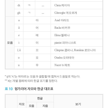
ch
ㅋ
ㅡ
Cheia 케이아
gh
ㄱ
ㅡ
Gheorghe 게오르게
a
아
Arad 아라드
ǎ
어
Bacǎu 바커우
e
에
Elena 엘레나
모음
i
이
pianist 피아니스트
î, â
으
Cîmpina 큼피나, România 로므니아
o
오
Oradea 오라데아
u
우
Nucet 누체트
* ş의 '시'는 뒤따르는 모음과 결합할 때 합쳐서 1 음절로 적는다.
** x는 개별 용례에 따라 한글 표기를 정한다.
표 10
헝가리어 자모와 한글 대조표
한글
자모
보기
모음
자음