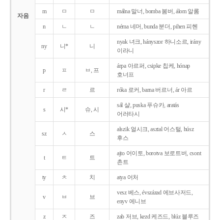
m
ㅁ
ㅁ
málna 말너, bomba 봄버, álom 알롬
자음
n
ㄴ
ㄴ
néma 네머, bunda 분더, pihen 피헨
nyak 녀크, hányszor 하니소르, irány
ny
니*
니
이라니
árpa 아르퍼, csipke 칩케, hónap
p
ㅍ
ㅂ, 프
호너프
r
ㄹ
르
róka 로커, barna 버르너, ár 아르
sál 샬, puska 푸슈카, aratás
s
시*
슈, 시
어러타시
alszik 얼시크, asztal 어스털, húsz
sz
ㅅ
스
후스
ajto 어이토, borotva 보로트버, csont
t
ㅌ
트
촌트
ty
ㅊ
치
atya 어처
vesz 베스, évszázad 에브사저드,
v
ㅂ
브
enyv 에니브
z
ㅈ
즈
zab 저브, kezd 케즈드, blúz 블루즈