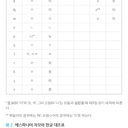
ʧ
ㅊ
치
u
우
ʤ
ㅈ
지
ə**
어
m
ㅁ
ㅁ
ɚ
어
n
ㄴ
ㄴ
ɲ
니*
뉴
ŋ
ㅇ
ㅇ
l
ㄹ, ㄹㄹ
ㄹ
r
ㄹ
르
h
ㅎ
흐
ç
ㅎ
히
x
ㅎ
흐
* [j], [w]의 '이'와 '오, 우', 그리고 [ɲ]의 '니'는 모음과 결합할 때 제3장 표기 세칙에 따른
다.
** 독일어의 경우에는 '에', 프랑스어의 경우에는 '으'로 적는다.
표 2
에스파냐어 자모와 한글 대조표