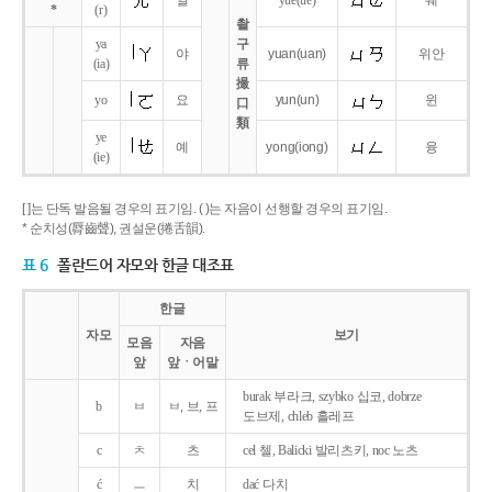
얼
yue
(ue)
웨
*
(r)
촬
ya
구
야
yuan
(uan)
위안
(ia)
류
撮
yo
요
yun
(un)
윈
口
類
ye
예
yong
(iong)
융
(ie)
[ ]는 단독 발음될 경우의 표기임. ( )는 자음이 선행할 경우의 표기임.
* 순치성(脣齒聲), 권설운(捲舌韻).
표 6
폴란드어 자모와 한글 대조표
한글
자모
보기
모음
자음
앞
앞ㆍ어말
burak 부라크, szybko 십코, dobrze
b
ㅂ
ㅂ, 브, 프
도브제, chleb 흘레프
c
ㅊ
츠
cel 첼, Balicki 발리츠키, noc 노츠
ć
ㅡ
치
dać 다치