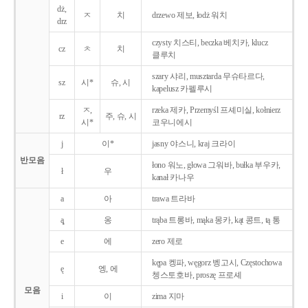
dż,
ㅈ
치
drzewo 제보, łodż 워치
drz
czysty 치스티, beczka 베치카, klucz
cz
ㅊ
치
클루치
szary 샤리, musztarda 무슈타르다,
sz
시*
슈, 시
kapelusz 카펠루시
ㅈ,
rzeka 제카, Przemyśl 프셰미실, kołnierz
rz
주, 슈, 시
시*
코우니에시
j
이*
jasny 야스니, kraj 크라이
반모음
łono 워노, głowa 그워바, bułka 부우카,
ł
우
kanał 카나우
a
아
trawa 트라바
ą̨
옹
trąba 트롱바, mąka 몽카, kąt 콩트, tą 통
e
에
zero 제로
kępa 켕파, węgorz 벵고시, Częstochowa
ę
엥, 에
쳉스토호바, proszę 프로셰
모음
i
이
zima 지마