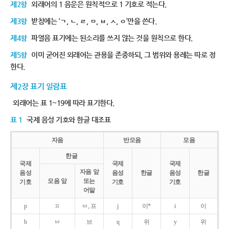
제2항
외래어의 1 음운은 원칙적으로 1 기호로 적는다.
제3항
받침에는 ‘ㄱ, ㄴ, ㄹ, ㅁ, ㅂ, ㅅ, ㅇ’만을 쓴다.
제4항
파열음 표기에는 된소리를 쓰지 않는 것을 원칙으로 한다.
제5항
이미 굳어진 외래어는 관용을 존중하되, 그 범위와 용례는 따로 정
한다.
제2장 표기 일람표
외래어는 표 1~19에 따라 표기한다.
표 1
국제 음성 기호와 한글 대조표
자음
반모음
모음
한글
국제
국제
국제
자음 앞
음성
음성
한글
음성
한글
모음 앞
또는
기호
기호
기호
어말
p
ㅍ
ㅂ, 프
j
이*
i
이
b
ㅂ
브
ɥ
위
y
위