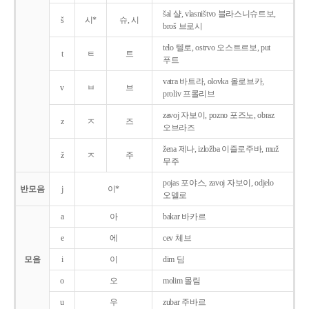
šal 샬, vlasništvo 블라스니슈트보,
š
시*
슈, 시
broš 브로시
telo 텔로, ostrvo 오스트르보, put
t
ㅌ
트
푸트
vatra 바트라, olovka 올로브카,
v
ㅂ
브
proliv 프롤리브
zavoj 자보이, pozno 포즈노, obraz
z
ㅈ
즈
오브라즈
žena 제나, izložba 이즐로주바, muž
ž
ㅈ
주
무주
pojas 포야스, zavoj 자보이, odjelo
반모음
j
이*
오델로
a
아
bakar 바카르
e
에
cev 체브
모음
i
이
dim 딤
o
오
molim 몰림
u
우
zubar 주바르