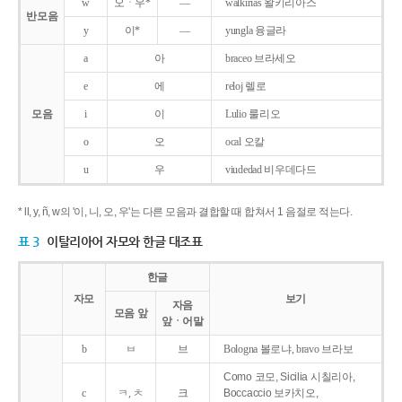
w
오ㆍ우*
―
walkirias 왈키리아스
반모음
y
이*
―
yungla 융글라
a
아
braceo 브라세오
e
에
reloj 렐로
모음
i
이
Lulio 룰리오
o
오
ocal 오칼
u
우
viudedad 비우데다드
* ll, y, ñ, w의 '이, 니, 오, 우'는 다른 모음과 결합할 때 합쳐서 1 음절로 적는다.
표 3
이탈리아어 자모와 한글 대조표
한글
자모
보기
자음
모음 앞
앞ㆍ어말
b
ㅂ
브
Bologna 볼로냐, bravo 브라보
Como 코모, Sicilia 시칠리아,
c
ㅋ, ㅊ
크
Boccaccio 보카치오,