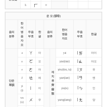
h
ㅎ
운 모 (韻母)
한
어
한어
음의
병
주음
한
음의
주음
병음
한글
분류
음
부호
글
분류
부호
자모
자
모
a
아
yai
야이
o
오
yao
(iao)
야오
e
어
you
(iou,
iu)
유
제
치
ê
에
yan
(ian)
옌
단운
류
單韻
齊
yi
이
yin(in)
인
齒
(i)
類
wu
우
yang
(iang)
양
(u)