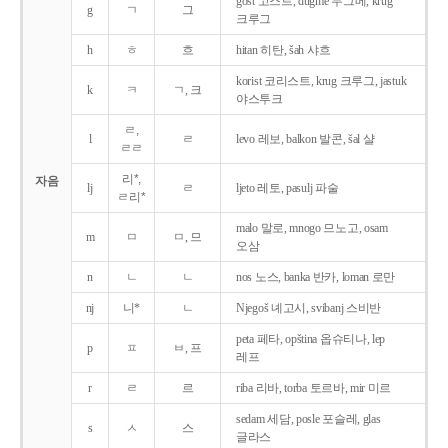
gost 고스트, dugme 두그메, krug
g
ㄱ
그
크루그
h
ㅎ
흐
hitan 히탄, šah 샤흐
korist 코리스트, krug 크루그, jastuk
k
ㅋ
ㄱ, 크
야스투크
ㄹ,
l
ㄹ
levo 레보, balkon 발콘, šal 샬
ㄹㄹ
리*,
자음
lj
ㄹ
ljeto 레토, pasulj 파술
ㄹ리*
malo 말로, mnogo 므노고, osam
m
ㅁ
ㅁ, 므
오삼
n
ㄴ
ㄴ
nos 노스, banka 반카, loman 로만
nj
니*
ㄴ
Njegoš 녜고시, svibanj 스비반
peta 페타, opština 옵슈티나, lep
p
ㅍ
ㅂ, 프
레프
r
ㄹ
르
riba 리바, torba 토르바, mir 미르
sedam 세담, posle 포슬레, glas
s
ㅅ
스
글라스