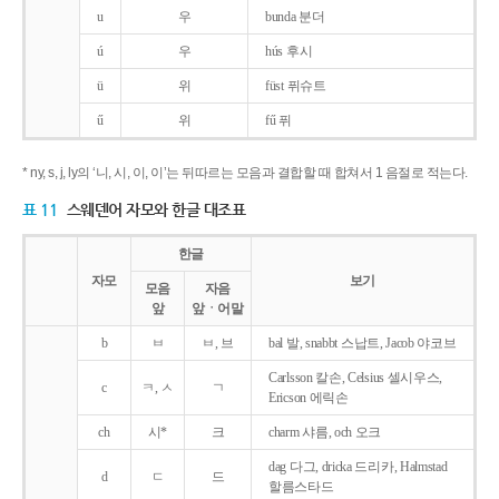
u
우
bunda 분더
ú
우
hús 후시
ü
위
füst 퓌슈트
ű
위
fű 퓌
* ny, s, j, ly의 ‘니, 시, 이, 이’는 뒤따르는 모음과 결합할 때 합쳐서 1 음절로 적는다.
표 11
스웨덴어 자모와 한글 대조표
한글
자모
보기
모음
자음
앞
앞ㆍ어말
b
ㅂ
ㅂ, 브
bal 발, snabbt 스납트, Jacob 야코브
Carlsson 칼손, Celsius 셀시우스,
c
ㅋ, ㅅ
ㄱ
Ericson 에릭손
ch
시*
크
charm 샤름, och 오크
dag 다그, dricka 드리카, Halmstad
d
ㄷ
드
할름스타드