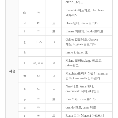
credo 크레도
Pinocchio 피노키오, cherubino
ch
ㅋ
―
케루비노
d
ㄷ
드
Dante 단테, drizza 드리차
f
ㅍ
프
Firenze 피렌체, freddo 프레도
Galileo 갈릴레오, Genova
g
ㄱ, ㅈ
그
제노바, gloria 글로리아
h
―
―
hanno 안노, oh 오
Milano 밀라노, largo 라르고,
l
ㄹ, ㄹㄹ
ㄹ
palco 팔코
자음
Macchiavelli 마키아벨리, mamma
m
ㅁ
ㅁ
맘마, Campanella 캄파넬라
Nero 네로, Anna 안나,
n
ㄴ
ㄴ
divertimento 디베르티멘토
p
ㅍ
프
Pisa 피사, prima 프리마
q
ㅋ
―
quando 콴도, queto 퀘토
r
ㄹ
르
Roma 로마, Marconi 마르코니