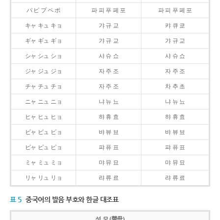
パ ピ プ ペ ポ
파 피 푸 페 포
파 피 푸 페 포
キャ キュ キョ
갸 규 교
캬 큐 쿄
ギャ ギュ ギョ
갸 규 교
갸 규 교
シャ シュ ショ
샤 슈 쇼
샤 슈 쇼
ジャ ジュ ジョ
자 주 조
자 주 조
チャ チュ チョ
자 주 조
차 추 초
ニャ ニュ ニョ
냐 뉴 뇨
냐 뉴 뇨
ヒャ ヒュ ヒョ
햐 휴 효
햐 휴 효
ビャ ビュ ビョ
뱌 뷰 뵤
뱌 뷰 뵤
ピャ ピュ ピョ
퍄 퓨 표
퍄 퓨 표
ミャ ミュ ミョ
먀 뮤 묘
먀 뮤 묘
リャ リュ リョ
랴 류 료
랴 류 료
표 5
중국어의 발음 부호와 한글 대조표
성 모 (聲母)