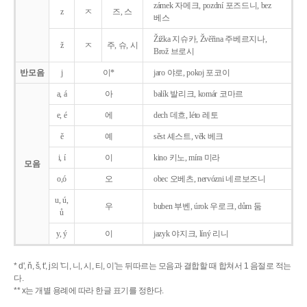
zámek 자메크, pozdní 포즈드니, bez
z
ㅈ
즈, 스
베스
Žižka 지슈카, Žvěřina 주베르지나,
ž
ㅈ
주, 슈, 시
Brož 브로시
반모음
j
이*
jaro 야로, pokoj 포코이
a, á
아
balík 발리크, komár 코마르
e, é
에
dech 데흐, léto 레토
ě
예
sěst 셰스트, věk 베크
i, í
이
kino 키노, míra 미라
모음
o,ó
오
obec 오베츠, nervózni 네르보즈니
u, ú,
우
buben 부벤, úrok 우로크, dům 둠
ů
y, ý
이
jazyk
야지크, líný 리니
* d', ň, š, t', j의 '디, 니, 시, 티, 이'는 뒤따르는 모음과 결합할 때 합쳐서 1 음절로 적는
다.
** x는 개별 용례에 따라 한글 표기를 정한다.