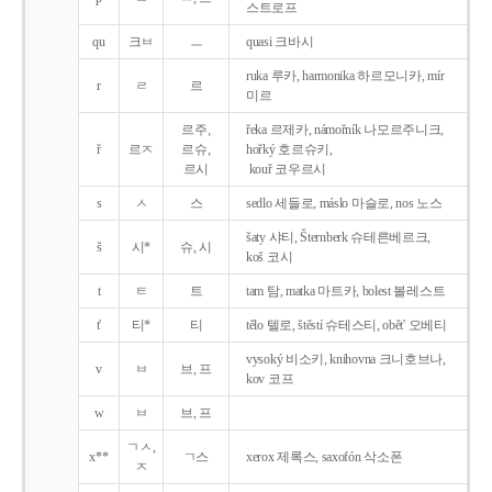
스트로프
qu
크ㅂ
ㅡ
quasi 크바시
ruka 루카, harmonika 하르모니카, mír
r
ㄹ
르
미르
르주,
řeka 르제카, námořník 나모르주니크,
ř
르ㅈ
르슈,
hořký 호르슈키,
르시
kouř 코우르시
s
ㅅ
스
sedlo 세들로, máslo 마슬로, nos 노스
šaty 샤티, Šternberk 슈테른베르크,
š
시*
슈, 시
koš 코시
t
ㅌ
트
tam 탐, matka 마트카, bolest 볼레스트
t'
티*
티
tělo 텔로, štěstí 슈테스티, obět' 오베티
vysoký 비소키, knihovna 크니호브나,
v
ㅂ
브, 프
kov 코프
w
ㅂ
브, 프
ㄱㅅ,
x**
ㄱ스
xerox 제록스, saxofón 삭소폰
ㅈ