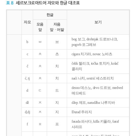
표 8
세르보크로아트어 자모와 한글 대조표
한글
자모
보기
모음
자음
앞
앞ㆍ어말
bog 보그, drobnjak 드로브냐크,
b
ㅂ
브
pogreb 포그레브
c
ㅊ
츠
cigara 치가라, novac 노바츠
čelik 첼리크, točka 토치카, kolač
č
ㅊ
치
콜라치
ć, tj
ㅊ
치
naći 나치, sestrić 세스트리치
desno 데스노, drvo 드르보, medved
d
ㄷ
드
메드베드
dž
ㅈ
지
džep 제프, narudžba 나루지바
đ,dj
ㅈ
지
Ðurađ 주라지
fasada 파사다, kifla 키플라, šaraf
f
ㅍ
프
샤라프