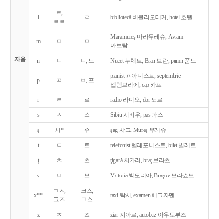
ㄹ,
l
ㄹ
bibliotecǎ 비블리오테커, hotel 호텔
ㄹㄹ
Maramureş 마라무레슈, Avram
m
ㅁ
ㅁ
아브람
자음
n
ㄴ
ㄴ, 느
Nucet 누체트, Bran 브란, pumn 품느
pianist 피아니스트, septembrie
p
ㅍ
ㅂ, 프
셉템브리에, cap 카프
r
ㄹ
르
radio 라디오, dor 도르
s
ㅅ
스
Sibiu 시비우, pas 파스
ş
시*
슈
şag 샤그, Mureş 무레슈
t
ㅌ
트
telefonist 텔레포니스트, bilet 빌레트
ţ
ㅊ
츠
ţigarǎ 치가러, braţ 브라츠
v
ㅂ
브
Victoria 빅토리아, Braşov 브라쇼브
ㄱㅅ,
크스,
x**
taxi 탁시, examen 에그자멘
그ㅈ
ㄱ스
z
ㅈ
즈
ziar 지아르, autobuz 아우토부즈