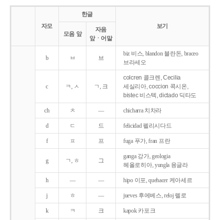
한글
자모
보기
자음
모음 앞
앞ㆍ어말
biz 비스, blandon 블란돈, braceo
b
ㅂ
브
브라세오
colcren 콜크렌, Cecilia
c
ㅋ, ㅅ
ㄱ, 크
세실리아, coccion 콕시온,
bistec 비스텍, dictado 딕타도
ch
ㅊ
―
chicharra 치차라
d
ㄷ
드
felicidad 펠리시다드
f
ㅍ
프
fuga 푸가, fran 프란
ganga 강가, geologia
g
ㄱ, ㅎ
그
헤올로히아, yungla 융글라
h
―
―
hipo 이포, quehacer 케아세르
j
ㅎ
―
jueves 후에베스, reloj 렐로
k
ㅋ
크
kapok 카포크