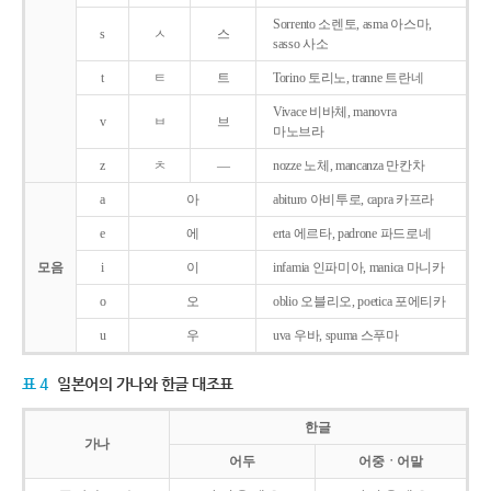
Sorrento 소렌토, asma 아스마,
s
ㅅ
스
sasso 사소
t
ㅌ
트
Torino 토리노, tranne 트란네
Vivace 비바체, manovra
v
ㅂ
브
마노브라
z
ㅊ
―
nozze 노체, mancanza 만칸차
a
아
abituro 아비투로, capra 카프라
e
에
erta 에르타, padrone 파드로네
모음
i
이
infamia 인파미아, manica 마니카
o
오
oblio 오블리오, poetica 포에티카
u
우
uva 우바, spuma 스푸마
표 4
일본어의 가나와 한글 대조표
한글
가나
어두
어중ㆍ어말