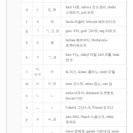
dach 다흐, zdrowy 즈드로비, słodki
d
ㄷ
드, 트
스워트키, pod 포트
f
ㅍ
프
fasola 파솔라, befsztyk 베프슈티크
g
ㄱ
ㄱ, 그, 크
góra 구라, grad 그라트, targ 타르크
herbata 헤르바타, Hrubieszów
h
ㅎ
흐
흐루비에슈프
kino 키노, daktyl 닥틸, król 크룰, bank
k
ㅋ
ㄱ, 크
반크
ㄹ,
l
ㄹ
lis 리스, kolano 콜라노, motyl 모틸
ㄹㄹ
m
ㅁ
ㅁ, 므
most 모스트, zimno 짐노, sam 삼
nerka 네르카, dokument 도쿠멘트,
n
ㄴ
ㄴ
dywan 디반
ń
ㅡ
ㄴ
Gdańsk 그단스크, Poznań 포즈난
para 파라, Słupsk 스웁스크, chłop
p
ㅍ
ㅂ, 프
흐워프
rower 로베르, garnek 가르네크, sznur