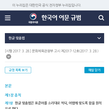
이 누리집은 대한민국 공식 전자정부 누리집입니다.
한글 맞춤법
[시행 2017. 3. 28.] 문화체육관광부 고시 제2017-12호(2017. 3. 28.)
규정 목록 보기
해설 닫기
본문
제1장 총칙
제1항
한글 맞춤법은 표준어를 소리대로 적되, 어법에 맞도록 함을 원칙
으로 한다.