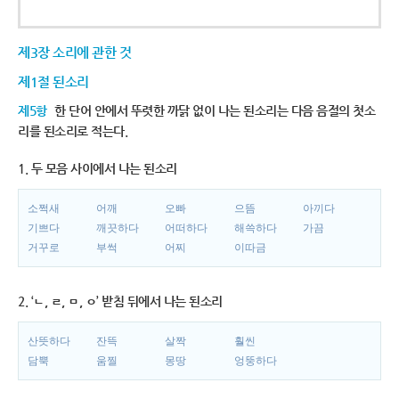
제3장 소리에 관한 것
제1절 된소리
제5항
한 단어 안에서 뚜렷한 까닭 없이 나는 된소리는 다음 음절의 첫소
리를 된소리로 적는다.
1. 두 모음 사이에서 나는 된소리
소쩍새
어깨
오빠
으뜸
아끼다
기쁘다
깨끗하다
어떠하다
해쓱하다
가끔
거꾸로
부썩
어찌
이따금
2. ‘ㄴ, ㄹ, ㅁ, ㅇ’ 받침 뒤에서 나는 된소리
산뜻하다
잔뜩
살짝
훨씬
담뿍
움찔
몽땅
엉뚱하다