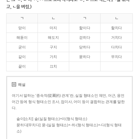
고, ㄴ을 버림.)
ㄱ
ㄴ
ㄱ
ㄴ
맏이
마지
핥이다
할치다
해돋이
해도지
걷히다
거치다
굳이
구지
닫히다
다치다
같이
가치
묻히다
무치다
끝이
끄치
해설
여기서 말하는 ‘종속적(從屬的) 관계’란, 실질 형태소인 체언, 어근, 용언
어간 등에 형식 형태소인 조사, 접미사, 어미 등이 결합하는 관계를 말한
다.
솥이[소치]: 솥(실질 형태소)+이(형식 형태소)
묻히다[무치다]: 묻­-(실질 형태소)+­-히­-(형식 형태소)+-다(형식 형태
소)