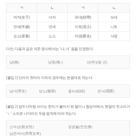
ㄱ
ㄴ
ㄱ
ㄴ
여자(女子)
녀자
유대(紐帶)
뉴대
연세(年歲)
년세
이토(泥土)
니토
요소(尿素)
뇨소
익명(匿名)
닉명
다만, 다음과 같은 의존 명사에서는 ‘냐, 녀’ 음을 인정한다.
냥(兩)
냥쭝(兩-)
년(年)(몇 년)
[붙임 1] 단어의 첫머리 이외의 경우에는 본음대로 적는다.
남녀(男女)
당뇨(糖尿)
결뉴(結紐)
은닉(隱匿)
[붙임 2] 접두사처럼 쓰이는 한자가 붙어서 된 말이나 합성어에서, 뒷말의 첫소리가
‘ㄴ’ 소리로 나더라도 두음 법칙에 따라 적는다.
신여성(新女性)
공염불(空念佛)
남존여비(男尊女卑)