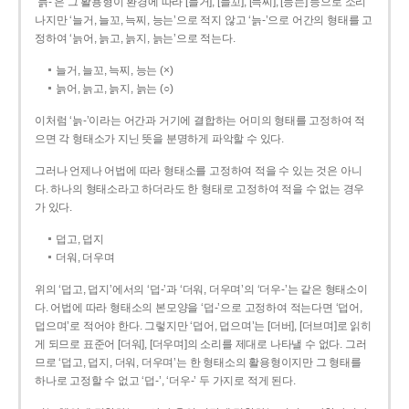
‘늙-’은 그 활용형이 환경에 따라 [늘거], [늘꼬], [늑찌], [능는] 등으로 소리
나지만 ‘늘거, 늘꼬, 늑찌, 능는’으로 적지 않고 ‘늙-’으로 어간의 형태를 고
정하여 ‘늙어, 늙고, 늙지, 늙는’으로 적는다.
늘거, 늘꼬, 늑찌, 능는 (×)
늙어, 늙고, 늙지, 늙는 (○)
이처럼 ‘늙-­’이라는 어간과 거기에 결합하는 어미의 형태를 고정하여 적
으면 각 형태소가 지닌 뜻을 분명하게 파악할 수 있다.
그러나 언제나 어법에 따라 형태소를 고정하여 적을 수 있는 것은 아니
다. 하나의 형태소라고 하더라도 한 형태로 고정하여 적을 수 없는 경우
가 있다.
덥고, 덥지
더워, 더우며
위의 ‘덥고, 덥지’에서의 ‘덥-­’과 ‘더워, 더우며’의 ‘더우-­’는 같은 형태소이
다. 어법에 따라 형태소의 본모양을 ‘덥-­’으로 고정하여 적는다면 ‘덥어,
덥으며’로 적어야 한다. 그렇지만 ‘덥어, 덥으며’는 [더버], [더브며]로 읽히
게 되므로 표준어 [더워], [더우며]의 소리를 제대로 나타낼 수 없다. 그러
므로 ‘덥고, 덥지, 더워, 더우며’는 한 형태소의 활용형이지만 그 형태를
하나로 고정할 수 없고 ‘덥-’, ‘더우-’ 두 가지로 적게 된다.