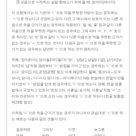
③ 모음으로 시작하는 실질 형태소가 뒤에 올 때: 젖어미[저더미]
이 조항에서는 이 가운데 ‘ㄷ’으로 적을 뚜렷한 까닭이 없는 경우에는
‘ㅅ’으로 적는다고 규정하고 있다. 다만 그 예시에서 보듯이 이는 다른 자
음으로 적을 근거가 없는 경우에도 적용된다. ‘밭, 빚, 꽃’ 등과 같이 다른
자음으로 적을 뚜렷한 까닭이 있는 경우에는 그에 따라 ‘ㅌ, ㅈ, ㅊ’ 등으
로 적지만, ‘낫, 빗’ 등과 같이 ‘ㄷ’이나 다른 자음으로 적을 뚜렷한 근거가
없는 경우는 ‘ㅅ’으로 적는 것이다. 다음과 같이 ‘ㄷ’으로 적을 뚜렷한 근
거가 있는 경우에는 당연히 ‘ㄷ’으로 적는 것이 원칙이다.
첫째, ‘맏이[마지], 맏아들[마다들]’의 ‘맏-’, ‘낟[낟ː], 낟알[나ː달], 낟가리[낟ː
까리]’의 ‘낟’처럼 원래부터 ‘ㄷ’ 받침을 가지고 있는 경우에는 ‘ㄷ’으로 적
는다. ‘곧이[고지], 곧장[곧짱]’ 등도 이에 해당한다. 둘째, ‘돋보다(←도두
보다), 딛다(←디디다), 얻다가(←어디에다가)’처럼 본말에서 준말이 만들
어지면서 ‘ㄷ’ 받침을 갖게 된 경우에도 ‘ㄷ’으로 적는다. 셋째, 한글 맞춤
법에서 규정하고 있듯이 ‘반짇고리, 사흗날, 숟가락, 이튿날’처럼 ‘ㄹ’ 소
리와 연관되어 ‘ㄷ’으로 소리 나는 경우에도 ‘ㄷ’으로 적는다.(한글 맞춤법
제29항 참조)
이처럼 ‘ㄷ’으로 적을 근거가 있는 경우가 아니어서 관습대로 ‘ㅅ’으로 적
는 예로는 다음과 같은 것들이 있다.
걸핏하면
그까짓
기껏
놋그릇
덧셈
빗장
삿대
숫접다