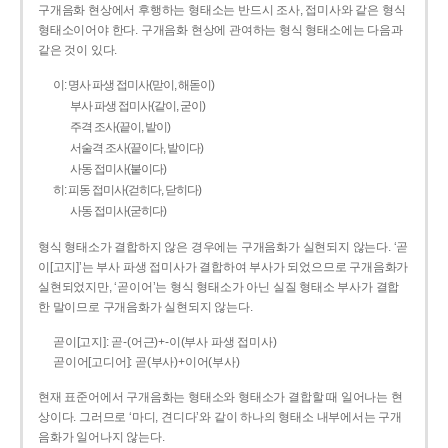
구개음화 현상에서 후행하는 형태소는 반드시 조사, 접미사와 같은 형식
형태소이어야 한다. 구개음화 현상에 관여하는 형식 형태소에는 다음과
같은 것이 있다.
이: 명사 파생 접미사(맏이, 해돋이)
부사 파생 접미사(같이, 굳이)
주격 조사(끝이, 밭이)
서술격 조사(끝이다, 밭이다)
사동 접미사(붙이다)
히: 피동 접미사(걷히다, 닫히다)
사동 접미사(굳히다)
형식 형태소가 결합하지 않은 경우에는 구개음화가 실현되지 않는다. ‘곧
이[고지]’는 부사 파생 접미사가 결합하여 부사가 되었으므로 구개음화가
실현되었지만, ‘곧이어’는 형식 형태소가 아닌 실질 형태소 부사가 결합
한 말이므로 구개음화가 실현되지 않는다.
곧이[고지]: 곧-­(어근)+­-이(부사 파생 접미사)
곧이어[고디어]: 곧(부사)+이어(부사)
현재 표준어에서 구개음화는 형태소와 형태소가 결합할 때 일어나는 현
상이다. 그러므로 ‘마디, 견디다’와 같이 하나의 형태소 내부에서는 구개
음화가 일어나지 않는다.