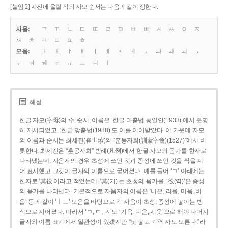
[붙임 2] 사전에 올릴 적의 자모 순서는 다음과 같이 정한다.
자음:
ㄱ
ㄲ
ㄴ
ㄷ
ㄸ
ㄹ
ㅁ
ㅂ
ㅃ
ㅅ
ㅆ
ㅇ
ㅈ
ㅉ
ㅊ
ㅋ
ㅌ
ㅍ
ㅎ
모음:
ㅏ
ㅐ
ㅑ
ㅒ
ㅓ
ㅔ
ㅕ
ㅖ
ㅗ
ㅘ
ㅙ
ㅚ
ㅛ
ㅜ
ㅝ
ㅞ
ㅟ
ㅠ
ㅡ
ㅢ
ㅣ
해설
한글 자모(字母)의 수, 순서, 이름은 ‘한글 마춤법 통일안(1933)’에서 분명
히 제시되었고, ‘한글 맞춤법(1988)’도 이를 이어받았다. 이 가운데 자모
의 이름과 순서는 최세진(崔世珍)의 “훈몽자회(訓蒙字會)(1527)”에서 비
롯한다. 최세진은 “훈몽자회” 범례(凡例)에서 한글 자모의 음가를 한자로
나타냈는데, 자음자의 경우 초성에 쓰인 것과 종성에 쓰인 것을 짝을 지
어 표시했고 그것이 글자의 이름으로 굳어졌다. 예를 들어 ‘ㄱ’ 아래에는
한자로 ‘其役’이라고 적었는데, ‘其(기)’는 초성의 음가를, ‘役(역)’은 종성
의 음가를 나타낸다. 기본적으로 자음자의 이름은 ‘니은, 리을, 미음, 비
읍’ 등과 같이 ‘ㅣㅡ’ 모음을 바탕으로 각 자음이 초성, 종성에 놓이는 방
식으로 지어졌다. 따라서 ‘ㄱ, ㄷ, ㅅ’도 ‘기윽, 디읃, 시읏’으로 해야 나머지
글자와 이름 표기에서 일관성이 있겠지만 “낫 놓고 기역 자도 모른다.”라