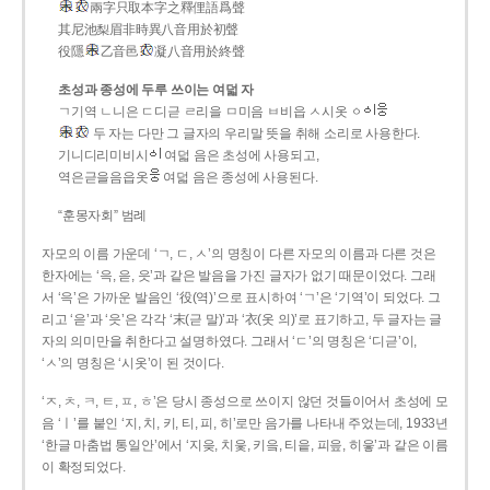
兩字只取本字之釋俚語爲聲
其尼池梨眉非時異八音用於初聲
役隱
乙音邑
凝八音用於終聲
초성과 종성에 두루 쓰이는 여덟 자
ㄱ기역 ㄴ니은 ㄷ디귿 ㄹ리을 ㅁ미음 ㅂ비읍 ㅅ시옷 ㆁ
두 자는 다만 그 글자의 우리말 뜻을 취해 소리로 사용한다.
기니디리미비시
여덟 음은 초성에 사용되고,
역은귿을음읍옷
여덟 음은 종성에 사용된다.
“훈몽자회” 범례
자모의 이름 가운데 ‘ㄱ, ㄷ, ㅅ’의 명칭이 다른 자모의 이름과 다른 것은
한자에는 ‘윽, 읃, 읏’과 같은 발음을 가진 글자가 없기 때문이었다. 그래
서 ‘윽’은 가까운 발음인 ‘役(역)’으로 표시하여 ‘ㄱ’은 ‘기역’이 되었다. 그
리고 ‘읃’과 ‘읏’은 각각 ‘末(귿 말)’과 ‘衣(옷 의)’로 표기하고, 두 글자는 글
자의 의미만을 취한다고 설명하였다. 그래서 ‘ㄷ’의 명칭은 ‘디귿’이,
‘ㅅ’의 명칭은 ‘시옷’이 된 것이다.
‘ㅈ, ㅊ, ㅋ, ㅌ, ㅍ, ㅎ’은 당시 종성으로 쓰이지 않던 것들이어서 초성에 모
음 ‘ㅣ’를 붙인 ‘지, 치, 키, 티, 피, 히’로만 음가를 나타내 주었는데, 1933년
‘한글 마춤법 통일안’에서 ‘지읒, 치읓, 키읔, 티읕, 피읖, 히읗’과 같은 이름
이 확정되었다.