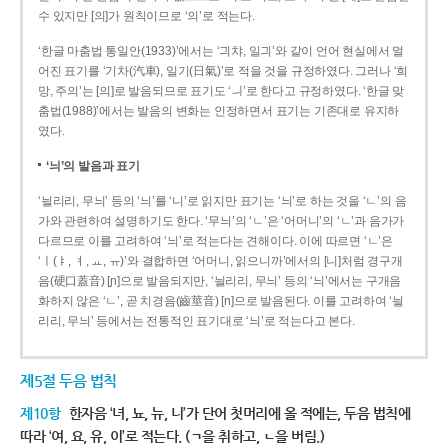
수 있지만 [의]가 원칙이므로 ‘의’로 적는다.
‘한글 마춤법 통일안(1933)’에서는 ‘긔챠, 일긔’와 같이 언어 현실에서 멀
어진 표기를 ‘기차(汽車), 일기(日氣)’로 적을 것을 규정하였다. 그러나 ‘희
망, 주의’는 [의]로 발음되므로 표기도 ‘ㅢ’로 한다고 규정하였다. ‘한글 맞
춤법(1988)’에서는 발음의 변화는 인정하면서 표기는 기존대로 유지하
였다.
‘늬’의 발음과 표기
‘늴리리, 무늬’ 등의 ‘늬’를 ‘니’로 읽지만 표기는 ‘늬’로 하는 것을 ‘ㄴ’의 음
가와 관련하여 설명하기도 한다. ‘무늬’의 ‘ㄴ’은 ‘어머니’의 ‘ㄴ’과 음가가
다르므로 이를 고려하여 ‘늬’로 적는다는 견해이다. 이에 따르면 ‘ㄴ’은
‘ㅣ(ㅑ, ㅕ, ㅛ, ㅠ)’와 결합하면 ‘어머니, 읽으니까’에서의 [니]처럼 경구개
음(硬口蓋音) [ɲ]으로 발음되지만, ‘늴리리, 무늬’ 등의 ‘늬’에서는 구개음
화하지 않은 ‘ㄴ’, 곧 치경음(齒莖音) [n]으로 발음된다. 이를 고려하여 ‘늴
리리, 무늬’ 등에서는 전통적인 표기대로 ‘늬’로 적는다고 본다.
제5절 두음 법칙
제10항
한자음 ‘녀, 뇨, 뉴, 니’가 단어 첫머리에 올 적에는, 두음 법칙에
따라 ‘여, 요, 유, 이’로 적는다. (ㄱ을 취하고, ㄴ을 버림.)