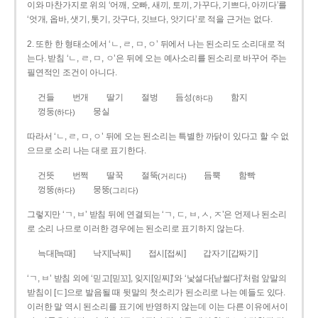
이와 마찬가지로 위의 ‘어깨, 오빠, 새끼, 토끼, 가꾸다, 기쁘다, 아끼다’를
‘엇개, 옵바, 샛기, 톳기, 갓구다, 깃브다, 앗기다’로 적을 근거는 없다.
2. 또한 한 형태소에서 ‘ㄴ, ㄹ, ㅁ, ㅇ’ 뒤에서 나는 된소리도 소리대로 적
는다. 받침 ‘ㄴ, ㄹ, ㅁ, ㅇ’은 뒤에 오는 예사소리를 된소리로 바꾸어 주는
필연적인 조건이 아니다.
건들
번개
딸기
절벙
듬성
함지
(하다)
껑둥
뭉실
(하다)
따라서 ‘ㄴ, ㄹ, ㅁ, ㅇ’ 뒤에 오는 된소리는 특별한 까닭이 있다고 할 수 없
으므로 소리 나는 대로 표기한다.
건뜻
번쩍
딸꾹
절뚝
듬뿍
함빡
(거리다)
껑뚱
뭉뚱
(하다)
(그리다)
그렇지만 ‘ㄱ, ㅂ’ 받침 뒤에 연결되는 ‘ㄱ, ㄷ, ㅂ, ㅅ, ㅈ’은 언제나 된소리
로 소리 나므로 이러한 경우에는 된소리로 표기하지 않는다.
늑대[늑때]
낙지[낙찌]
접시[접씨]
갑자기[갑짜기]
‘ㄱ, ㅂ’ 받침 외에 ‘믿고[믿꼬], 잊지[읻찌]’와 ‘낯설다[낟썰다]’처럼 앞말의
받침이 [ㄷ]으로 발음될 때 뒷말의 첫소리가 된소리로 나는 예들도 있다.
이러한 말 역시 된소리를 표기에 반영하지 않는데 이는 다른 이유에서이