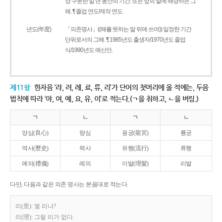
상 구분한 일 년 동안의 기간. 또는 앞의 말에 해당하는 그
해. ¶ 졸업 연도/제작 연도.
년도(年度)
「의존명사」((해를 뜻하는 말 뒤에 쓰여)) 일정한 기간
단위로서의 그해. ¶ 1985년도 출생자/1970년도 졸업
식/1990년도 예산안.
제11항
한자음 ‘랴, 려, 례, 료, 류, 리’가 단어의 첫머리에 올 적에는, 두음
법칙에 따라 ‘야, 여, 예, 요, 유, 이’로 적는다.(ㄱ을 취하고, ㄴ을 버림.)
ㄱ
ㄴ
ㄱ
ㄴ
양심(良心)
량심
용궁(龍宮)
룡궁
역사(歷史)
력사
유행(流行)
류행
예의(禮儀)
례의
이발(理髮)
리발
다만, 다음과 같은 의존 명사는 본음대로 적는다.
리(里): 몇 리냐?
리(理): 그럴 리가 없다.