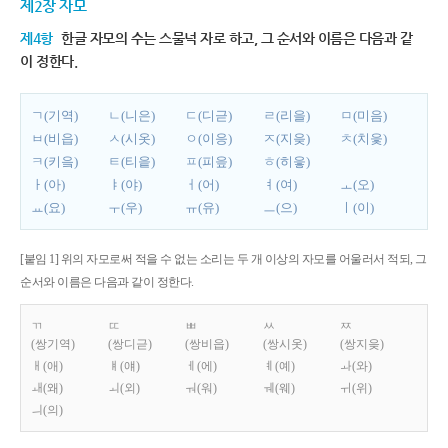
제2장 자모
제4항
한글 자모의 수는 스물넉 자로 하고, 그 순서와 이름은 다음과 같
이 정한다.
ㄱ(기역)
ㄴ(니은)
ㄷ(디귿)
ㄹ(리을)
ㅁ(미음)
ㅂ(비읍)
ㅅ(시옷)
ㅇ(이응)
ㅈ(지읒)
ㅊ(치읓)
ㅋ(키읔)
ㅌ(티읕)
ㅍ(피읖)
ㅎ(히읗)
ㅏ(아)
ㅑ(야)
ㅓ(어)
ㅕ(여)
ㅗ(오)
ㅛ(요)
ㅜ(우)
ㅠ(유)
ㅡ(으)
ㅣ(이)
[붙임 1] 위의 자모로써 적을 수 없는 소리는 두 개 이상의 자모를 어울러서 적되, 그
순서와 이름은 다음과 같이 정한다.
ㄲ
ㄸ
ㅃ
ㅆ
ㅉ
(쌍기역)
(쌍디귿)
(쌍비읍)
(쌍시옷)
(쌍지읒)
ㅐ(애)
ㅒ(얘)
ㅔ(에)
ㅖ(예)
ㅘ(와)
ㅙ(왜)
ㅚ(외)
ㅝ(워)
ㅞ(웨)
ㅟ(위)
ㅢ(의)