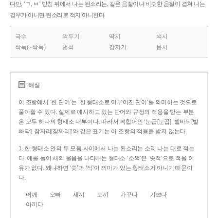
다만, ‘ㄱ, ㅂ’ 받침 뒤에서 나는 된소리는, 같은 음절이나 비슷한 음절이 겹쳐 나는
경우가 아니면 된소리로 적지 아니한다.
국수
깍두기
딱지
색시
싹둑(~싹둑)
법석
갑자기
몹시
해설
이 조항에서 ‘한 단어’는 ‘한 형태소로 이루어진 단어’를 의미하는 것으로
풀이할 수 있다. 실제로 예시하고 있는 단어와 규정의 적용을 받는 부분
은 모두 하나의 형태소 내부이다. 따라서 복합어인 ‘눈곱[눈꼽], 발바닥[발
빠닥], 잠자리[잠짜리]’와 같은 표기는 이 조항의 적용을 받지 않는다.
1. 한 형태소 안의 두 모음 사이에서 나는 된소리는 소리 나는 대로 적는
다. 예를 들어 새의 울음을 나타내는 형태소 ‘소쩍’은 ‘솟적’으로 적을 이
유가 없다. 왜냐하면 ‘솟’과 ‘적’이 의미가 있는 형태소가 아니기 때문이
다.
어깨
오빠
새끼
토끼
가꾸다
기쁘다
아끼다