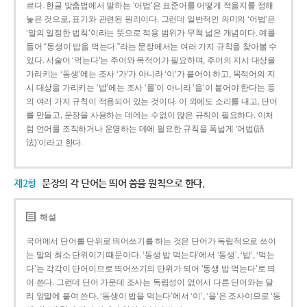
르다. 한글 맞춤법에서 말하는 ‘어법’은 표준어를 어떻게 적을지를 정해
놓은 것으로, 표기와 관련된 원리이다. 그런데 일반적인 의미의 ‘어법’은
‘말의 일정한 법칙’이라는 뜻으로 적용 범위가 무척 넓은 개념이다. 예를
들어 “동생이 밥을 먹는다.”라는 문장에서는 여러 가지 규칙을 찾아볼 수
있다. 서술어 ‘먹는다’는 주어와 목적어가 필요하며, 주어의 지시 대상을
가리키는 ‘동생’에는 조사 ‘가’가 아니라 ‘이’가 붙어야 하고, 목적어의 지
시 대상을 가리키는 ‘밥’에는 조사 ‘를’이 아니라 ‘을’이 붙어야 한다는 등
의 여러 가지 규칙이 적용되어 있는 것이다. 이 외에도 소리를 내고, 단어
를 만들고, 문장을 사용하는 데에는 수없이 많은 규칙이 필요하다. 이처
럼 언어를 조직하거나 운영하는 데에 필요한 규칙을 폭넓게 ‘어법(語
法)’이라고 한다.
제2항
문장의 각 단어는 띄어 씀을 원칙으로 한다.
해설
국어에서 단어를 단위로 띄어쓰기를 하는 것은 단어가 독립적으로 쓰이
는 말의 최소 단위이기 때문이다. ‘동생 밥 먹는다’에서 ‘동생’, ‘밥’, ‘먹는
다’는 각각이 단어이므로 띄어쓰기의 단위가 되어 ‘동생 밥 먹는다’로 띄
어 쓴다. 그런데 단어 가운데 조사는 독립성이 없어서 다른 단어와는 달
리 앞말에 붙여 쓴다. ‘동생이 밥을 먹는다’에서 ‘이’, ‘을’은 조사이므로 ‘동