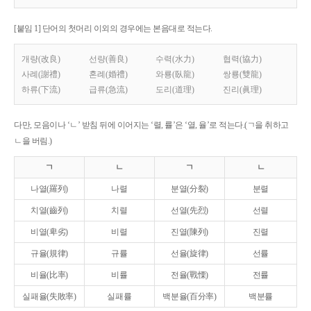
[붙임 1] 단어의 첫머리 이외의 경우에는 본음대로 적는다.
개량(改良)
선량(善良)
수력(水力)
협력(協力)
사례(謝禮)
혼례(婚禮)
와룡(臥龍)
쌍룡(雙龍)
하류(下流)
급류(急流)
도리(道理)
진리(眞理)
다만, 모음이나 ‘ㄴ’ 받침 뒤에 이어지는 ‘렬, 률’은 ‘열, 율’로 적는다.(ㄱ을 취하고
ㄴ을 버림.)
ㄱ
ㄴ
ㄱ
ㄴ
나열(羅列)
나렬
분열(分裂)
분렬
치열(齒列)
치렬
선열(先烈)
선렬
비열(卑劣)
비렬
진열(陳列)
진렬
규율(規律)
규률
선율(旋律)
선률
비율(比率)
비률
전율(戰慄)
전률
실패율(失敗率)
실패률
백분율(百分率)
백분률