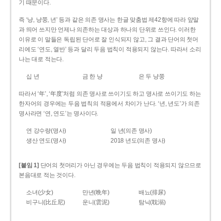
기 때문이다.
즉 ‘냥, 냥쭝, 년’ 등과 같은 의존 명사는 한글 맞춤법 제42항에 따라 앞말
과 띄어 쓰지만 언제나 의존하는 대상과 하나의 단위로 쓰인다. 이러한
이유로 이 말들은 독립된 단어로 잘 인식되지 않고, 그 결과 단어의 첫머
리에도 ‘연도, 열반’ 등과 달리 두음 법칙이 적용되지 않는다. 따라서 소리
나는 대로 적는다.
십 년
금 한 냥
은 두 냥쭝
따라서 ‘年’, ‘年度’처럼 의존 명사로 쓰이기도 하고 명사로 쓰이기도 하는
한자어의 경우에는 두음 법칙의 적용에서 차이가 난다. ‘년, 년도’가 의존
명사라면 ‘연, 연도’는 명사이다.
연 강수량(명사)
일 년(의존 명사)
생산 연도(명사)
2018 년도(의존 명사)
[붙임 1]
단어의 첫머리가 아닌 경우에는 두음 법칙이 적용되지 않으므로
본음대로 적는 것이다.
소녀(少女)
만년(晩年)
배뇨(排尿)
비구니(比丘尼)
운니(雲泥)
탐닉(耽溺)