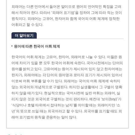
외래어는 다른 언어에서 들어온 말이므로 원어의 언어적인 특징을 고려
해서 적어야 한다. 따라서 ‘외래어 표기법’을 정하여 그에 따라 적는 것이
원칙이다. 외래어는 고유어, 한자어와 함께 국어의 어휘 체계에 정착한
어휘라고 할 수 있다.
더 알아보기
원어에 따른 한국어 어휘 체계
한국어의 어휘 체계는 고유어, 한자어, 외래어로 나눌 수 있다. 이들은 원
어에 차이가 있을 뿐 모두 한국어 어휘에 속한다. 국어사전에서는 단어의
원어를 밝히고 있다. 고유어에는 원어가 제시되어 있지 않고 한자어에는
한자가, 외래어에는 각 단어의 원어명과 로마자 표기가 제시되어 있어서
이로써 어휘 부류를 알 수가 있다. 외래어는 국어의 어휘 체계에 속하지
않는 외국어와 개념적으로 구별된다. 하지만 실생활에서 그 구별이 명확
하지 않을 때가 있다. 현실적으로는 국어사전에 실린 어휘는 외래어, 실
리지 않은 것은 외국어로 구별하는 것이 편리하다. 예컨대 ‘보이(boy)’가
‘식당이나 호텔 따위에서 접대하는 남자’를 의미할 때는 외래어지만 ‘소
년’의 뜻으로 쓰일 때는 외국어라고 할 수 있다. 외국어를 표기할 때도 외
래어 표기법의 원칙을 준용하는 일이 많다.