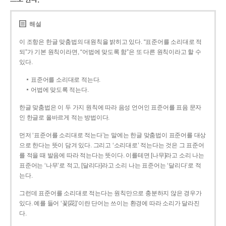
해설
이 조항은 한글 맞춤법의 대원칙을 밝히고 있다. “표준어를 소리대로 적
되”가 기본 원칙이라면, “어법에 맞도록 함”은 또 다른 원칙이라고 할 수
있다.
표준어를 소리대로 적는다.
어법에 맞도록 적는다.
한글 맞춤법은 이 두 가지 원칙에 따라 음성 언어인 표준어를 표음 문자
인 한글로 올바르게 적는 방법이다.
먼저 ‘표준어를 소리대로 적는다’는 말에는 한글 맞춤법이 표준어를 대상
으로 한다는 뜻이 담겨 있다. 그리고 ‘소리대로’ 적는다는 것은 그 표준어
를 적을 때 발음에 따라 적는다는 뜻이다. 이를테면 [나무]라고 소리 나는
표준어는 ‘나무’로 적고, [달리다]라고 소리 나는 표준어는 ‘달리다’로 적
는다.
그런데 표준어를 소리대로 적는다는 원칙만으로 충분하지 않은 경우가
있다. 예를 들어 ‘꽃[花]’이란 단어는 쓰이는 환경에 따라 소리가 달라진
다.