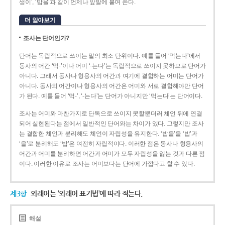
생이’, ‘밥을’과 같이 언제나 앞말에 붙여 쓴다.
더 알아보기
조사는 단어인가?
단어는 독립적으로 쓰이는 말의 최소 단위이다. 예를 들어 ‘먹는다’에서
동사의 어간 ‘먹-­’이나 어미 ‘­-는다’는 독립적으로 쓰이지 못하므로 단어가
아니다. 그래서 동사나 형용사의 어간과 여기에 결합하는 어미는 단어가
아니다. 동사의 어간이나 형용사의 어간은 어미와 서로 결합해야만 단어
가 된다. 예를 들어 ‘먹-’, ‘-는다’는 단어가 아니지만 ‘먹는다’는 단어이다.
조사는 어미와 마찬가지로 단독으로 쓰이지 못할뿐더러 체언 뒤에 연결
되어 실현된다는 점에서 일반적인 단어와는 차이가 있다. 그렇지만 조사
는 결합한 체언과 분리해도 체언이 자립성을 유지한다. ‘밥을’을 ‘밥’과
‘을’로 분리해도 ‘밥’은 여전히 자립적이다. 이러한 점은 동사나 형용사의
어간과 어미를 분리하면 어간과 어미가 모두 자립성을 잃는 것과 다른 점
이다. 이러한 이유로 조사는 어미보다는 단어에 가깝다고 할 수 있다.
제3항
외래어는 ‘외래어 표기법’에 따라 적는다.
해설