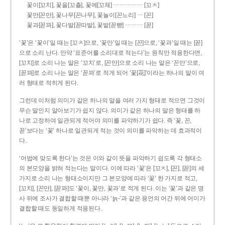
……………
꽃이[꼬치], 꽃을[꼬츨], 꽃에[꼬체]
[꼬ㅊ]
…
꽃만[꼰만], 꽃나무[꼰나무], 꽃놀이[꼰노리]
[꼰]
………
꽃과[꼳꽈], 꽃다발[꼳따발], 꽃밭[꼳빧]
[꼳]
‘꽃’은 ‘꽃이’일 때는 [꼬ㅊ]으로, ‘꽃만’일 때는 [꼰]으로, ‘꽃과’일 때는 [꼳]
으로 소리 난다. 만약 ‘표준어를 소리대로 적는다’는 원칙만 적용한다면,
[꼬치]로 소리 나는 말은 ‘꼬치’로, [꼰만]으로 소리 나는 말은 ‘꼰만’으로,
[꼳꽈]로 소리 나는 말은 ‘꼳꽈’로 적게 되어 ‘꽃[花]’이라는 하나의 말이 여
러 형태로 적히게 된다.
그런데 이처럼 의미가 같은 하나의 말을 여러 가지 형태로 적으면 그것이
무슨 말인지 알아보기가 쉽지 않다. 의미가 같은 하나의 말은 형태를 하
나로 고정하여 일관되게 적어야 의미를 파악하기가 쉽다. 즉 ‘꽃, 꼰,
꼳’보다는 ‘꽃’ 하나로 일관되게 적는 것이 의미를 파악하는 데 효과적이
다.
‘어법에 맞도록 한다’는 것은 이와 같이 뜻을 파악하기 쉽도록 각 형태소
의 본모양을 밝혀 적는다는 말이다. 이에 따라 ‘꽃’은 [꼬ㅊ], [꼰], [꼳]의 세
가지로 소리 나는 형태소이지만 그 본모양에 따라 ‘꽃’ 한 가지로 적고,
[꼬치], [꼰만], [꼳꽈]도 ‘꽃이, 꽃만, 꽃과’로 적게 된다. 이는 ‘꽃’과 같은 명
사 뒤에 조사가 결합할 때뿐 아니라 ‘늙-’과 같은 용언의 어간 뒤에 어미가
결합할 때도 동일하게 적용된다.