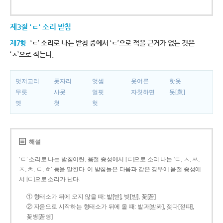
제3절 'ㄷ' 소리 받침
제7항
‘ㄷ’ 소리로 나는 받침 중에서 ‘ㄷ’으로 적을 근거가 없는 것은
‘ㅅ’으로 적는다.
덧저고리
돗자리
엇셈
웃어른
핫옷
무릇
사뭇
얼핏
자칫하면
뭇[衆]
옛
첫
헛
해설
‘ㄷ’ 소리로 나는 받침이란, 음절 종성에서 [ㄷ]으로 소리 나는 ‘ㄷ, ㅅ, ㅆ,
ㅈ, ㅊ, ㅌ, ㅎ’ 등을 말한다. 이 받침들은 다음과 같은 경우에 음절 종성에
서 [ㄷ]으로 소리가 난다.
① 형태소가 뒤에 오지 않을 때: 밭[받], 빚[빋], 꽃[꼳]
② 자음으로 시작하는 형태소가 뒤에 올 때: 밭과[받꽈], 젖다[젇따],
꽃병[꼳뼝]