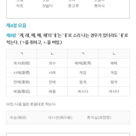
자칫
짓밟다
풋고추
햇곡식
제4절 모음
제8항
‘계, 례, 몌, 폐, 혜’의 ‘ㅖ’는 ‘ㅔ’로 소리 나는 경우가 있더라도 ‘ㅖ’로
적는다. (ㄱ을 취하고, ㄴ을 버림.)
ㄱ
ㄴ
ㄱ
ㄴ
계수(桂樹)
게수
혜택(惠澤)
헤택
사례(謝禮)
사레
계집
게집
연몌(連袂)
연메
핑계
핑게
폐품(廢品)
페품
계시다
게시다
다만, 다음 말은 본음대로 적는다.
게송(偈頌)
게시판(揭示板)
휴게실(休憩室)