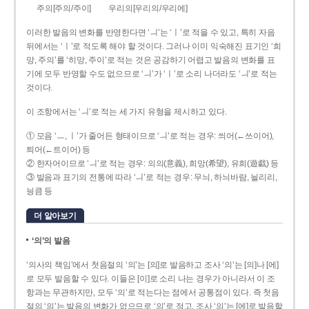
주의[주의/주이]
우리의[우리의/우리에]
이러한 발음의 변화를 반영한다면 ‘ㅢ’는 ‘ㅣ’로 적을 수 있고, 특히 자음
뒤에서는 ‘ㅣ’로 적도록 해야 할 것이다. 그러나 이미 익숙해진 표기인 ‘희
망, 주의’를 ‘히망, 주이’로 적는 것은 공감하기 어렵고 발음의 변화를 표
기에 모두 반영할 수도 없으므로 ‘ㅢ’가 ‘ㅣ’로 소리 나더라도 ‘ㅢ’로 적는
것이다.
이 조항에서는 ‘ㅢ’로 적는 세 가지 유형을 제시하고 있다.
① 모음 ‘ㅡ, ㅣ’가 줄어든 형태이므로 ‘ㅢ’로 적는 경우: 씌어(←쓰이어),
틔어(←트이어) 등
② 한자어이므로 ‘ㅢ’로 적는 경우: 의의(意義), 희망(希望), 유희(遊戱) 등
③ 발음과 표기의 전통에 따라 ‘ㅢ’로 적는 경우: 무늬, 하늬바람, 늴리리,
닁큼 등
더 알아보기
‘의’의 발음
‘의사의 책임’에서 첫음절의 ‘의’는 [의]로 발음하고 조사 ‘의’는 [의]나 [에]
로 모두 발음할 수 있다. 이들은 [이]로 소리 나는 경우가 아니라서 이 조
항과는 무관하지만, 모두 ‘의’로 적는다는 점에서 공통점이 있다. 즉 첫음
절의 ‘의’는 발음의 변화가 없으므로 ‘의’로 적고, 조사 ‘의’는 [에]로 발음할