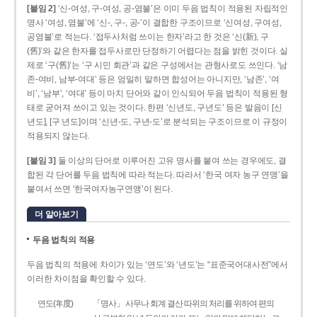
[붙임 2]
‘신-여성, 구-여성, 공-염불’은 이미 두음 법칙이 적용된 자립적인
명사 ‘여성, 염불’에 ‘신-, 구-, 공-’이 결합한 구조이므로 ‘신여성, 구여성,
공염불’로 적는다. ‘접두사처럼 쓰이는 한자’라고 한 것은 ‘신(新), 구
(舊)’와 같은 한자를 접두사로만 단정하기 어렵다는 점을 밝힌 것이다. 실
제로 ‘구(舊)’는 ‘구 시민 회관’과 같은 구성에서는 관형사로도 쓰인다. ‘남
존­-여비, 남부-­여대’ 등은 엄밀히 말하면 합성어는 아니지만, ‘남존’, ‘여
비’, ‘남부’, ‘여대’ 등이 마치 단어와 같이 인식되어 두음 법칙이 적용된 형
태로 굳어져 쓰이고 있는 것이다. 한편 ‘신년도, 구년도’ 등은 발음이 [신
년도], [구ː년도]이며 ‘신년­-도, 구년-­도’로 분석되는 구조이므로 이 규정이
적용되지 않는다.
[붙임 3]
둘 이상의 단어로 이루어진 고유 명사를 붙여 쓰는 경우에도, 결
합된 각 단어를 두음 법칙에 따라 적는다. 따라서 ‘한국 여자 농구 연맹’을
붙여서 쓰면 ‘한국여자농구연맹’이 된다.
더 알아보기
두음 법칙의 적용
두음 법칙의 적용에 차이가 있는 ‘연도’와 ‘년도’는 “표준국어대사전”에서
이러한 차이점을 확인할 수 있다.
연도(年度)
「명사」 사무나 회계 결산 따위의 처리를 위하여 편의