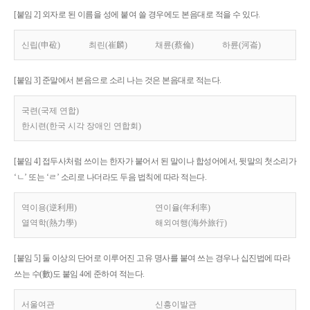
[붙임 2] 외자로 된 이름을 성에 붙여 쓸 경우에도 본음대로 적을 수 있다.
신립(申砬)
최린(崔麟)
채륜(蔡倫)
하륜(河崙)
[붙임 3] 준말에서 본음으로 소리 나는 것은 본음대로 적는다.
국련(국제 연합)
한시련(한국 시각 장애인 연합회)
[붙임 4] 접두사처럼 쓰이는 한자가 붙어서 된 말이나 합성어에서, 뒷말의 첫소리가
‘ㄴ’ 또는 ‘ㄹ’ 소리로 나더라도 두음 법칙에 따라 적는다.
역이용(逆利用)
연이율(年利率)
열역학(熱力學)
해외여행(海外旅行)
[붙임 5] 둘 이상의 단어로 이루어진 고유 명사를 붙여 쓰는 경우나 십진법에 따라
쓰는 수(數)도 붙임 4에 준하여 적는다.
서울여관
신흥이발관