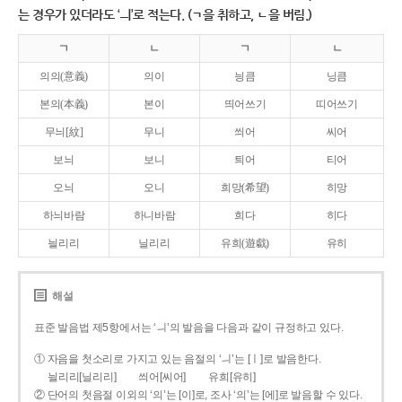
는 경우가 있더라도 ‘ㅢ’로 적는다. (ㄱ을 취하고, ㄴ을 버림.)
ㄱ
ㄴ
ㄱ
ㄴ
의의(意義)
의이
닁큼
닝큼
본의(本義)
본이
띄어쓰기
띠어쓰기
무늬[紋]
무니
씌어
씨어
보늬
보니
틔어
티어
오늬
오니
희망(希望)
히망
하늬바람
하니바람
희다
히다
늴리리
닐리리
유희(遊戱)
유히
해설
표준 발음법 제5항에서는 ‘ㅢ’의 발음을 다음과 같이 규정하고 있다.
① 자음을 첫소리로 가지고 있는 음절의 ‘ㅢ’는 [ㅣ]로 발음한다.
늴리리[닐리리]
씌어[씨어]
유희[유히]
② 단어의 첫음절 이외의 ‘의’는 [이]로, 조사 ‘의’는 [에]로 발음할 수 있다.