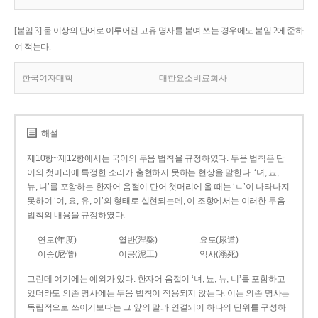
[붙임 3] 둘 이상의 단어로 이루어진 고유 명사를 붙여 쓰는 경우에도 붙임 2에 준하
여 적는다.
한국여자대학
대한요소비료회사
해설
제10항~제12항에서는 국어의 두음 법칙을 규정하였다. 두음 법칙은 단
어의 첫머리에 특정한 소리가 출현하지 못하는 현상을 말한다. ‘녀, 뇨,
뉴, 니’를 포함하는 한자어 음절이 단어 첫머리에 올 때는 ‘ㄴ’이 나타나지
못하여 ‘여, 요, 유, 이’의 형태로 실현되는데, 이 조항에서는 이러한 두음
법칙의 내용을 규정하였다.
연도(年度)
열반(涅槃)
요도(尿道)
이승(尼僧)
이공(泥工)
익사(溺死)
그런데 여기에는 예외가 있다. 한자어 음절이 ‘녀, 뇨, 뉴, 니’를 포함하고
있더라도 의존 명사에는 두음 법칙이 적용되지 않는다. 이는 의존 명사는
독립적으로 쓰이기보다는 그 앞의 말과 연결되어 하나의 단위를 구성하