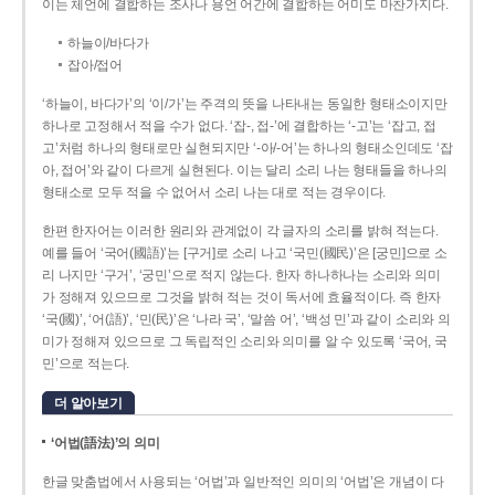
이는 체언에 결합하는 조사나 용언 어간에 결합하는 어미도 마찬가지다.
하늘이/바다가
잡아/접어
‘하늘이, 바다가’의 ‘이/가’는 주격의 뜻을 나타내는 동일한 형태소이지만
하나로 고정해서 적을 수가 없다. ‘잡-, 접-’에 결합하는 ‘-고’는 ‘잡고, 접
고’처럼 하나의 형태로만 실현되지만 ‘-아/-어’는 하나의 형태소인데도 ‘잡
아, 접어’와 같이 다르게 실현된다. 이는 달리 소리 나는 형태들을 하나의
형태소로 모두 적을 수 없어서 소리 나는 대로 적는 경우이다.
한편 한자어는 이러한 원리와 관계없이 각 글자의 소리를 밝혀 적는다.
예를 들어 ‘국어(國語)’는 [구거]로 소리 나고 ‘국민(國民)’은 [궁민]으로 소
리 나지만 ‘구거’, ‘궁민’으로 적지 않는다. 한자 하나하나는 소리와 의미
가 정해져 있으므로 그것을 밝혀 적는 것이 독서에 효율적이다. 즉 한자
‘국(國)’, ‘어(語)’, ‘민(民)’은 ‘나라 국’, ‘말씀 어’, ‘백성 민’과 같이 소리와 의
미가 정해져 있으므로 그 독립적인 소리와 의미를 알 수 있도록 ‘국어, 국
민’으로 적는다.
더 알아보기
‘어법(語法)’의 의미
한글 맞춤법에서 사용되는 ‘어법’과 일반적인 의미의 ‘어법’은 개념이 다