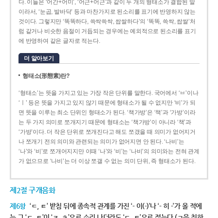
다. 이들은 ‘어간+어미’, ‘어근+어근’과 같이 두 개의 형태소가 결합된 말
이라서, ‘눈곱, 발바닥’ 등과 마찬가지로 된소리를 표기에 반영하지 않는
것이다. 그렇지만 ‘똑똑하다, 쓱싹쓱싹, 쌉쌀하다’의 ‘똑똑, 쓱싹, 쌉쌀’처
럼 같거나 비슷한 음절이 거듭되는 경우에는 예외적으로 된소리를 표기
에 반영하여 같은 글자로 적는다.
더 알아보기
형태소(形態素)란?
‘형태소’는 뜻을 가지고 있는 가장 작은 단위를 말한다. 국어에서 ‘ㅂ’이나
‘ㅣ’ 등은 뜻을 가지고 있지 않기 때문에 형태소가 될 수 없지만 ‘비’가 되
면 뜻을 이루는 최소 단위인 형태소가 된다. ‘책가방’은 ‘책’과 ‘가방’이라
는 두 가지 의미로 쪼개지기 때문에 형태소는 ‘책가방’이 아니라 ‘책’과
‘가방’이다. 더 작은 단위로 쪼개진다고 해도 쪼갰을 때 의미가 없어지거
나 쪼개기 전의 의미와 관련되는 의미가 없어지면 안 된다. ‘나비’는
‘나’와 ‘비’로 쪼개어지지만 이때 ‘나’와 ‘비’는 ‘나비’의 의미와는 전혀 관계
가 없으므로 ‘나비’는 더 이상 쪼갤 수 없는 의미 단위, 즉 형태소가 된다.
제2절 구개음화
제6항
‘ㄷ, ㅌ’ 받침 뒤에 종속적 관계를 가진 ‘- 이(-)’나 ‘- 히 -’가 올 적에
는 그 ‘ㄷ, ㅌ’이 ‘ㅈ, ㅊ’으로 소리 나더라도 ‘ㄷ, ㅌ’으로 적는다.(ㄱ을 취하