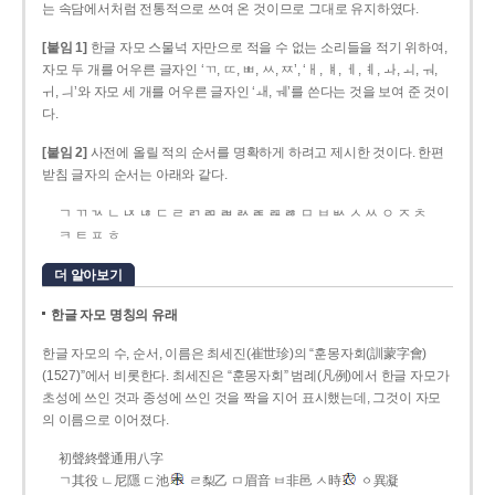
는 속담에서처럼 전통적으로 쓰여 온 것이므로 그대로 유지하였다.
[붙임 1]
한글 자모 스물넉 자만으로 적을 수 없는 소리들을 적기 위하여,
자모 두 개를 어우른 글자인 ‘ㄲ, ㄸ, ㅃ, ㅆ, ㅉ’, ‘ㅐ, ㅒ, ㅔ, ㅖ, ㅘ, ㅚ, ㅝ,
ㅟ, ㅢ’와 자모 세 개를 어우른 글자인 ‘ㅙ, ㅞ’를 쓴다는 것을 보여 준 것이
다.
[붙임 2]
사전에 올릴 적의 순서를 명확하게 하려고 제시한 것이다. 한편
받침 글자의 순서는 아래와 같다.
ㄱ ㄲ ㄳ ㄴ ㄵ ㄶ ㄷ ㄹ ㄺ ㄻ ㄼ ㄽ ㄾ ㄿ ㅀ ㅁ ㅂ ㅄ ㅅ ㅆ ㅇ ㅈ ㅊ
ㅋ ㅌ ㅍ ㅎ
더 알아보기
한글 자모 명칭의 유래
한글 자모의 수, 순서, 이름은 최세진(崔世珍)의 “훈몽자회(訓蒙字會)
(1527)”에서 비롯한다. 최세진은 “훈몽자회” 범례(凡例)에서 한글 자모가
초성에 쓰인 것과 종성에 쓰인 것을 짝을 지어 표시했는데, 그것이 자모
의 이름으로 이어졌다.
初聲終聲通用八字
ㄱ其役 ㄴ尼隱 ㄷ池
ㄹ梨乙 ㅁ眉音 ㅂ非邑 ㅅ時
ㆁ異凝