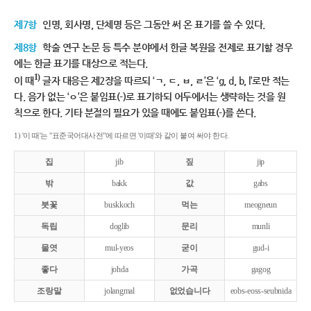
제7항
인명, 회사명, 단체명 등은 그동안 써 온 표기를 쓸 수 있다.
제8항
학술 연구 논문 등 특수 분야에서 한글 복원을 전제로 표기할 경우
에는 한글 표기를 대상으로 적는다.
1)
이 때
글자 대응은 제2장을 따르되 ‘ㄱ, ㄷ, ㅂ, ㄹ’은 ‘g, d, b, l’로만 적는
다. 음가 없는 ‘ㅇ’은 붙임표(-)로 표기하되 어두에서는 생략하는 것을 원
칙으로 한다. 기타 분절의 필요가 있을 때에도 붙임표(-)를 쓴다.
1) '이 때'는 "표준국어대사전"에 따르면 '이때'와 같이 붙여 써야 한다.
집
jib
짚
jip
밖
bakk
값
gabs
붓꽃
buskkoch
먹는
meogneun
독립
doglib
문리
munli
물엿
mul-yeos
굳이
gud-i
좋다
johda
가곡
gagog
조랑말
jolangmal
없었습니다
eobs-eoss-seubnida