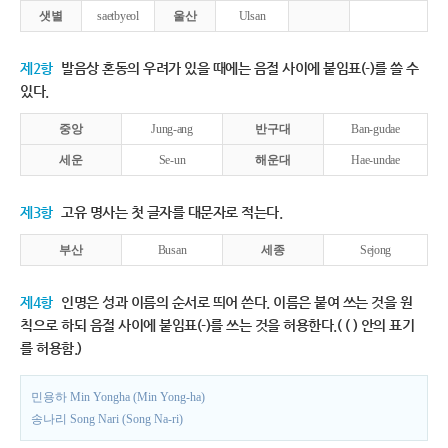
샛별
saetbyeol
울산
Ulsan
제2항
발음상 혼동의 우려가 있을 때에는 음절 사이에 붙임표(-)를 쓸 수
있다.
중앙
Jung-ang
반구대
Ban-gudae
세운
Se-un
해운대
Hae-undae
제3항
고유 명사는 첫 글자를 대문자로 적는다.
부산
Busan
세종
Sejong
제4항
인명은 성과 이름의 순서로 띄어 쓴다. 이름은 붙여 쓰는 것을 원
칙으로 하되 음절 사이에 붙임표(-)를 쓰는 것을 허용한다.( ( ) 안의 표기
를 허용함.)
민용하 Min Yongha (Min Yong-ha)
송나리 Song Nari (Song Na-ri)