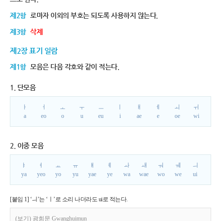
제2항
로마자 이외의 부호는 되도록 사용하지 않는다.
제3항
삭제
제2장 표기 일람
제1항
모음은 다음 각호와 같이 적는다.
1. 단모음
ㅏ
ㅓ
ㅗ
ㅜ
ㅡ
ㅣ
ㅐ
ㅔ
ㅚ
ㅟ
a
eo
o
u
eu
i
ae
e
oe
wi
2. 이중 모음
ㅑ
ㅕ
ㅛ
ㅠ
ㅒ
ㅖ
ㅘ
ㅙ
ㅝ
ㅞ
ㅢ
ya
yeo
yo
yu
yae
ye
wa
wae
wo
we
ui
[붙임 1] ‘ㅢ’는 ‘ㅣ’로 소리 나더라도 ui로 적는다.
(보기) 광희문 Gwanghuimun