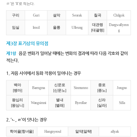
ㄹ’은 ‘ll’로 적는다.
구리
Guri
설악
Seorak
칠곡
Chilgok
대관령
Daegwallyeon
임실
Imsil
울릉
Ulleung
[대괄령]
g
제3장 표기상의 유의점
제1항
음운 변화가 일어날 때에는 변화의 결과에 따라 다음 각호와 같이
적는다.
1. 자음 사이에서 동화 작용이 일어나는 경우
백마
신문로
종로
Baengma
Sinmunno
Jongno
[뱅마]
[신문노]
[종노]
왕십리
별내
신라
Wangsimni
Byeollae
Silla
[왕심니]
[별래]
[실라]
2. ‘ㄴ, ㄹ’이 덧나는 경우
학여울[항녀울]
Hangnyeoul
알약[알략]
allyak