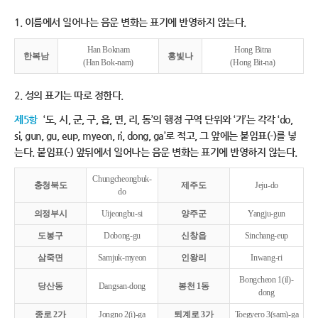
1. 이름에서 일어나는 음운 변화는 표기에 반영하지 않는다.
Han Boknam
Hong Bitna
한복남
홍빛나
(Han Bok-nam)
(Hong Bit-na)
2. 성의 표기는 따로 정한다.
제5항
‘도, 시, 군, 구, 읍, 면, 리, 동’의 행정 구역 단위와 ‘가’는 각각 ‘do,
si, gun, gu, eup, myeon, ri, dong, ga’로 적고, 그 앞에는 붙임표(-)를 넣
는다. 붙임표(-) 앞뒤에서 일어나는 음운 변화는 표기에 반영하지 않는다.
Chungcheongbuk-
충청북도
제주도
Jeju-do
do
의정부시
Uijeongbu-si
양주군
Yangju-gun
도봉구
Dobong-gu
신창읍
Sinchang-eup
삼죽면
Samjuk-myeon
인왕리
Inwang-ri
Bongcheon 1(il)-
당산동
Dangsan-dong
봉천 1동
dong
종로 2가
Jongno 2(i)-ga
퇴계로 3가
Toegyero 3(sam)-ga