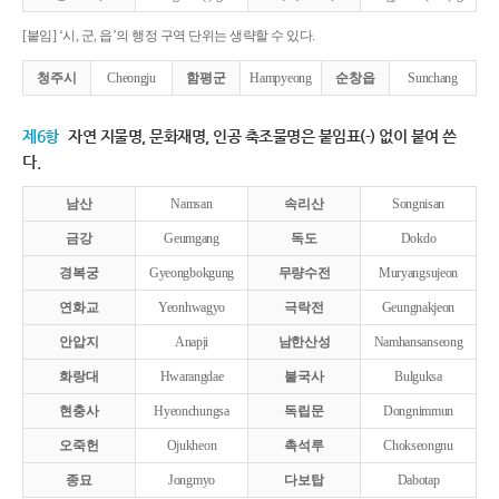
[붙임] ‘시, 군, 읍’의 행정 구역 단위는 생략할 수 있다.
청주시
Cheongju
함평군
Hampyeong
순창읍
Sunchang
제6항
자연 지물명, 문화재명, 인공 축조물명은 붙임표(-) 없이 붙여 쓴
다.
남산
Namsan
속리산
Songnisan
금강
Geumgang
독도
Dokdo
경복궁
Gyeongbokgung
무량수전
Muryangsujeon
연화교
Yeonhwagyo
극락전
Geungnakjeon
안압지
Anapji
남한산성
Namhansanseong
화랑대
Hwarangdae
불국사
Bulguksa
현충사
Hyeonchungsa
독립문
Dongnimmun
오죽헌
Ojukheon
촉석루
Chokseongnu
종묘
Jongmyo
다보탑
Dabotap