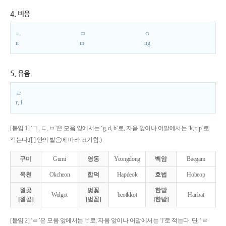
4. 비음
ㄴ
ㅁ
ㅇ
n
m
ng
5. 유음
ㄹ
r, l
[붙임 1] ‘ㄱ, ㄷ, ㅂ’은 모음 앞에서는 ‘g, d, b’로, 자음 앞이나 어말에서는 ‘k, t, p’로
적는다.([ ] 안의 발음에 따라 표기함.)
구미
Gumi
영동
Yeongdong
백암
Baegam
옥천
Okcheon
합덕
Hapdeok
호법
Hobeop
월곶
벚꽃
한밭
Wolgot
beotkkot
Hanbat
[월곧]
[벋꼳]
[한받]
[붙임 2] ‘ㄹ’은 모음 앞에서는 ‘r’로, 자음 앞이나 어말에서는 ‘l’로 적는다. 단, ‘ㄹ