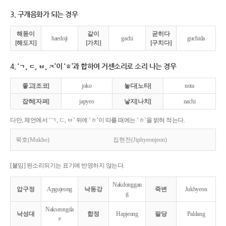
3. 구개음화가 되는 경우
해돋이
같이
굳히다
haedoji
gachi
guchida
[해도지]
[가치]
[구치다]
4. ‘ㄱ, ㄷ, ㅂ, ㅈ’이 ‘ㅎ’과 합하여 거센소리로 소리 나는 경우
좋고[조코]
joko
놓다[노타]
nota
잡혀[자펴]
japyeo
낳지[나치]
nachi
다만, 체언에서 ‘ㄱ, ㄷ, ㅂ’ 뒤에 ‘ㅎ’이 따를 때에는 ‘ㅎ’을 밝혀 적는다.
묵호(Mukho)
집현전(Jiphyeonjeon)
[붙임] 된소리되기는 표기에 반영하지 않는다.
Nakdonggan
압구정
Apgujeong
낙동강
죽변
Jukbyeon
g
Nakseongda
낙성대
합정
Hapjeong
팔당
Paldang
e