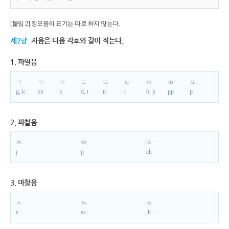
[붙임 2] 장모음의 표기는 따로 하지 않는다.
제2항
자음은 다음 각호와 같이 적는다.
1. 파열음
ㄱ
ㄲ
ㅋ
ㄷ
ㄸ
ㅌ
ㅂ
ㅃ
ㅍ
g, k
kk
k
d, t
tt
t
b, p
pp
p
2. 파찰음
ㅈ
ㅉ
ㅊ
j
jj
ch
3. 마찰음
ㅅ
ㅆ
ㅎ
s
ss
h