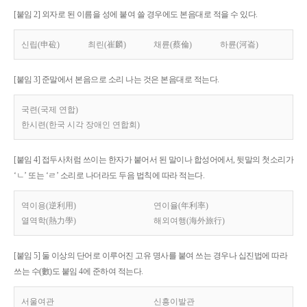
[붙임 2] 외자로 된 이름을 성에 붙여 쓸 경우에도 본음대로 적을 수 있다.
신립(申砬)
최린(崔麟)
채륜(蔡倫)
하륜(河崙)
[붙임 3] 준말에서 본음으로 소리 나는 것은 본음대로 적는다.
국련(국제 연합)
한시련(한국 시각 장애인 연합회)
[붙임 4] 접두사처럼 쓰이는 한자가 붙어서 된 말이나 합성어에서, 뒷말의 첫소리가
‘ㄴ’ 또는 ‘ㄹ’ 소리로 나더라도 두음 법칙에 따라 적는다.
역이용(逆利用)
연이율(年利率)
열역학(熱力學)
해외여행(海外旅行)
[붙임 5] 둘 이상의 단어로 이루어진 고유 명사를 붙여 쓰는 경우나 십진법에 따라
쓰는 수(數)도 붙임 4에 준하여 적는다.
서울여관
신흥이발관