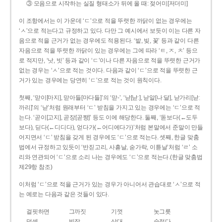
③ 모음으로 시작하는 실질 형태소가 뒤에 올 때: 젖어미[저더미]
이 조항에서는 이 가운데 ‘ㄷ’으로 적을 뚜렷한 까닭이 없는 경우에는
‘ㅅ’으로 적는다고 규정하고 있다. 다만 그 예시에서 보듯이 이는 다른 자
음으로 적을 근거가 없는 경우에도 적용된다. ‘밭, 빚, 꽃’ 등과 같이 다른
자음으로 적을 뚜렷한 까닭이 있는 경우에는 그에 따라 ‘ㅌ, ㅈ, ㅊ’ 등으
로 적지만, ‘낫, 빗’ 등과 같이 ‘ㄷ’이나 다른 자음으로 적을 뚜렷한 근거가
없는 경우는 ‘ㅅ’으로 적는 것이다. 다음과 같이 ‘ㄷ’으로 적을 뚜렷한 근
거가 있는 경우에는 당연히 ‘ㄷ’으로 적는 것이 원칙이다.
첫째, ‘맏이[마지], 맏아들[마다들]’의 ‘맏-’, ‘낟[낟ː], 낟알[나ː달], 낟가리[낟ː
까리]’의 ‘낟’처럼 원래부터 ‘ㄷ’ 받침을 가지고 있는 경우에는 ‘ㄷ’으로 적
는다. ‘곧이[고지], 곧장[곧짱]’ 등도 이에 해당한다. 둘째, ‘돋보다(←도두
보다), 딛다(←디디다), 얻다가(←어디에다가)’처럼 본말에서 준말이 만들
어지면서 ‘ㄷ’ 받침을 갖게 된 경우에도 ‘ㄷ’으로 적는다. 셋째, 한글 맞춤
법에서 규정하고 있듯이 ‘반짇고리, 사흗날, 숟가락, 이튿날’처럼 ‘ㄹ’ 소
리와 연관되어 ‘ㄷ’으로 소리 나는 경우에도 ‘ㄷ’으로 적는다.(한글 맞춤법
제29항 참조)
이처럼 ‘ㄷ’으로 적을 근거가 있는 경우가 아니어서 관습대로 ‘ㅅ’으로 적
는 예로는 다음과 같은 것들이 있다.
걸핏하면
그까짓
기껏
놋그릇
덧셈
빗장
삿대
숫접다