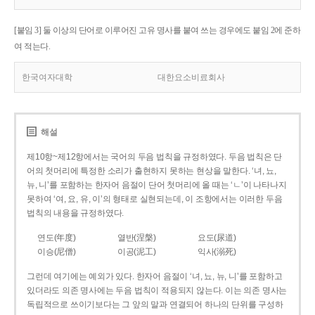
[붙임 3] 둘 이상의 단어로 이루어진 고유 명사를 붙여 쓰는 경우에도 붙임 2에 준하
여 적는다.
한국여자대학
대한요소비료회사
해설
제10항~제12항에서는 국어의 두음 법칙을 규정하였다. 두음 법칙은 단
어의 첫머리에 특정한 소리가 출현하지 못하는 현상을 말한다. ‘녀, 뇨,
뉴, 니’를 포함하는 한자어 음절이 단어 첫머리에 올 때는 ‘ㄴ’이 나타나지
못하여 ‘여, 요, 유, 이’의 형태로 실현되는데, 이 조항에서는 이러한 두음
법칙의 내용을 규정하였다.
연도(年度)
열반(涅槃)
요도(尿道)
이승(尼僧)
이공(泥工)
익사(溺死)
그런데 여기에는 예외가 있다. 한자어 음절이 ‘녀, 뇨, 뉴, 니’를 포함하고
있더라도 의존 명사에는 두음 법칙이 적용되지 않는다. 이는 의존 명사는
독립적으로 쓰이기보다는 그 앞의 말과 연결되어 하나의 단위를 구성하