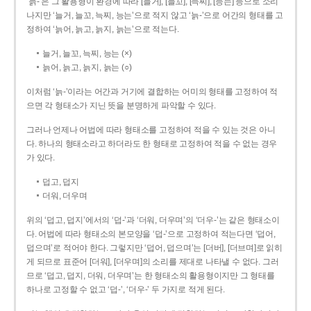
‘늙-’은 그 활용형이 환경에 따라 [늘거], [늘꼬], [늑찌], [능는] 등으로 소리
나지만 ‘늘거, 늘꼬, 늑찌, 능는’으로 적지 않고 ‘늙-’으로 어간의 형태를 고
정하여 ‘늙어, 늙고, 늙지, 늙는’으로 적는다.
늘거, 늘꼬, 늑찌, 능는 (×)
늙어, 늙고, 늙지, 늙는 (○)
이처럼 ‘늙-­’이라는 어간과 거기에 결합하는 어미의 형태를 고정하여 적
으면 각 형태소가 지닌 뜻을 분명하게 파악할 수 있다.
그러나 언제나 어법에 따라 형태소를 고정하여 적을 수 있는 것은 아니
다. 하나의 형태소라고 하더라도 한 형태로 고정하여 적을 수 없는 경우
가 있다.
덥고, 덥지
더워, 더우며
위의 ‘덥고, 덥지’에서의 ‘덥-­’과 ‘더워, 더우며’의 ‘더우-­’는 같은 형태소이
다. 어법에 따라 형태소의 본모양을 ‘덥-­’으로 고정하여 적는다면 ‘덥어,
덥으며’로 적어야 한다. 그렇지만 ‘덥어, 덥으며’는 [더버], [더브며]로 읽히
게 되므로 표준어 [더워], [더우며]의 소리를 제대로 나타낼 수 없다. 그러
므로 ‘덥고, 덥지, 더워, 더우며’는 한 형태소의 활용형이지만 그 형태를
하나로 고정할 수 없고 ‘덥-’, ‘더우-’ 두 가지로 적게 된다.