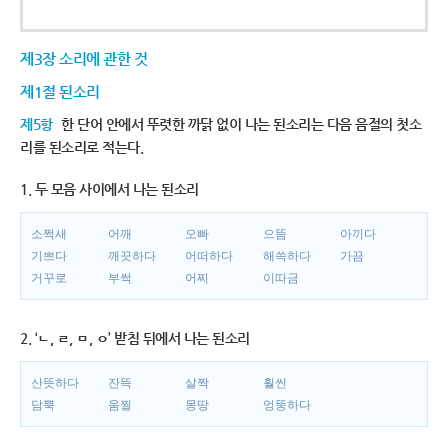
제3장 소리에 관한 것
제1절 된소리
제5항
한 단어 안에서 뚜렷한 까닭 없이 나는 된소리는 다음 음절의 첫소
리를 된소리로 적는다.
1. 두 모음 사이에서 나는 된소리
소쩍새
어깨
오빠
으뜸
아끼다
기쁘다
깨끗하다
어떠하다
해쓱하다
가끔
거꾸로
부썩
어찌
이따금
2. ‘ㄴ, ㄹ, ㅁ, ㅇ’ 받침 뒤에서 나는 된소리
산뜻하다
잔뜩
살짝
훨씬
담뿍
움찔
몽땅
엉뚱하다