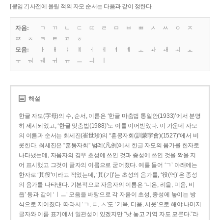
[붙임 2] 사전에 올릴 적의 자모 순서는 다음과 같이 정한다.
자음:
ㄱ
ㄲ
ㄴ
ㄷ
ㄸ
ㄹ
ㅁ
ㅂ
ㅃ
ㅅ
ㅆ
ㅇ
ㅈ
ㅉ
ㅊ
ㅋ
ㅌ
ㅍ
ㅎ
모음:
ㅏ
ㅐ
ㅑ
ㅒ
ㅓ
ㅔ
ㅕ
ㅖ
ㅗ
ㅘ
ㅙ
ㅚ
ㅛ
ㅜ
ㅝ
ㅞ
ㅟ
ㅠ
ㅡ
ㅢ
ㅣ
해설
한글 자모(字母)의 수, 순서, 이름은 ‘한글 마춤법 통일안(1933)’에서 분명
히 제시되었고, ‘한글 맞춤법(1988)’도 이를 이어받았다. 이 가운데 자모
의 이름과 순서는 최세진(崔世珍)의 “훈몽자회(訓蒙字會)(1527)”에서 비
롯한다. 최세진은 “훈몽자회” 범례(凡例)에서 한글 자모의 음가를 한자로
나타냈는데, 자음자의 경우 초성에 쓰인 것과 종성에 쓰인 것을 짝을 지
어 표시했고 그것이 글자의 이름으로 굳어졌다. 예를 들어 ‘ㄱ’ 아래에는
한자로 ‘其役’이라고 적었는데, ‘其(기)’는 초성의 음가를, ‘役(역)’은 종성
의 음가를 나타낸다. 기본적으로 자음자의 이름은 ‘니은, 리을, 미음, 비
읍’ 등과 같이 ‘ㅣㅡ’ 모음을 바탕으로 각 자음이 초성, 종성에 놓이는 방
식으로 지어졌다. 따라서 ‘ㄱ, ㄷ, ㅅ’도 ‘기윽, 디읃, 시읏’으로 해야 나머지
글자와 이름 표기에서 일관성이 있겠지만 “낫 놓고 기역 자도 모른다.”라