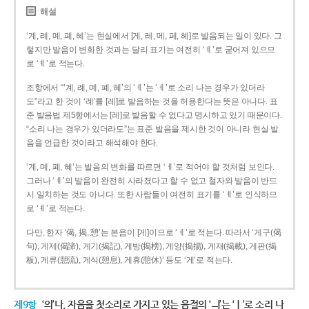
해설
‘계, 례, 몌, 폐, 혜’는 현실에서 [게, 레, 메, 페, 헤]로 발음되는 일이 있다. 그
렇지만 발음이 변화한 것과는 달리 표기는 여전히 ‘ㅖ’로 굳어져 있으므
로 ‘ㅖ’로 적는다.
조항에서 “‘계, 례, 몌, 폐, 혜’의 ‘ㅖ’는 ‘ㅔ’로 소리 나는 경우가 있더라
도”라고 한 것이 ‘례’를 [레]로 발음하는 것을 허용한다는 뜻은 아니다. 표
준 발음법 제5항에서는 [레]로 발음할 수 없다고 명시하고 있기 때문이다.
“소리 나는 경우가 있더라도”는 표준 발음을 제시한 것이 아니라 현실 발
음을 언급한 것이라고 해석해야 한다.
‘계, 몌, 폐, 혜’는 발음의 변화를 따르면 ‘ㅔ’로 적어야 할 것처럼 보인다.
그러나 ‘ㅖ’의 발음이 완전히 사라졌다고 할 수 없고 철자와 발음이 반드
시 일치하는 것도 아니다. 또한 사람들이 여전히 표기를 ‘ㅖ’로 인식하므
로 ‘ㅖ’로 적는다.
다만, 한자 ‘偈, 揭, 憩’는 본음이 [게]이므로 ‘ㅔ’로 적는다. 따라서 ‘게구(偈
句), 게제(偈諦), 게기(揭記), 게방(揭榜), 게양(揭揚), 게재(揭載), 게판(揭
板), 게류(憩流), 게식(憩息), 게휴(憩休)’ 등도 ‘게’로 적는다.
제9항
‘의’나, 자음을 첫소리로 가지고 있는 음절의 ‘ㅢ’는 ‘ㅣ’로 소리 나