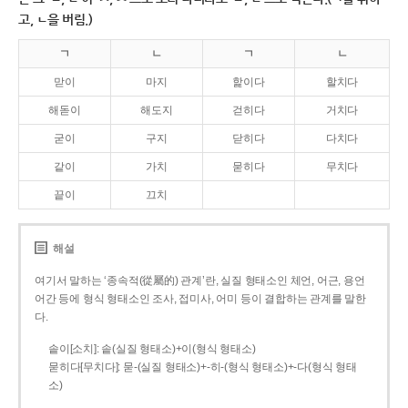
고, ㄴ을 버림.)
ㄱ
ㄴ
ㄱ
ㄴ
맏이
마지
핥이다
할치다
해돋이
해도지
걷히다
거치다
굳이
구지
닫히다
다치다
같이
가치
묻히다
무치다
끝이
끄치
해설
여기서 말하는 ‘종속적(從屬的) 관계’란, 실질 형태소인 체언, 어근, 용언
어간 등에 형식 형태소인 조사, 접미사, 어미 등이 결합하는 관계를 말한
다.
솥이[소치]: 솥(실질 형태소)+이(형식 형태소)
묻히다[무치다]: 묻­-(실질 형태소)+­-히­-(형식 형태소)+-다(형식 형태
소)