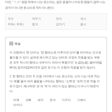
다만, ‘ㄱ, ㅂ’ 받침 뒤에서 나는 된소리는, 같은 음절이나 비슷한 음절이 겹쳐 나는
경우가 아니면 된소리로 적지 아니한다.
국수
깍두기
딱지
색시
싹둑(~싹둑)
법석
갑자기
몹시
해설
이 조항에서 ‘한 단어’는 ‘한 형태소로 이루어진 단어’를 의미하는 것으로
풀이할 수 있다. 실제로 예시하고 있는 단어와 규정의 적용을 받는 부분
은 모두 하나의 형태소 내부이다. 따라서 복합어인 ‘눈곱[눈꼽], 발바닥[발
빠닥], 잠자리[잠짜리]’와 같은 표기는 이 조항의 적용을 받지 않는다.
1. 한 형태소 안의 두 모음 사이에서 나는 된소리는 소리 나는 대로 적는
다. 예를 들어 새의 울음을 나타내는 형태소 ‘소쩍’은 ‘솟적’으로 적을 이
유가 없다. 왜냐하면 ‘솟’과 ‘적’이 의미가 있는 형태소가 아니기 때문이
다.
어깨
오빠
새끼
토끼
가꾸다
기쁘다
아끼다