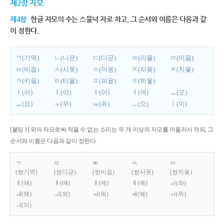
제2장 자모
제4항
한글 자모의 수는 스물넉 자로 하고, 그 순서와 이름은 다음과 같
이 정한다.
ㄱ(기역)
ㄴ(니은)
ㄷ(디귿)
ㄹ(리을)
ㅁ(미음)
ㅂ(비읍)
ㅅ(시옷)
ㅇ(이응)
ㅈ(지읒)
ㅊ(치읓)
ㅋ(키읔)
ㅌ(티읕)
ㅍ(피읖)
ㅎ(히읗)
ㅏ(아)
ㅑ(야)
ㅓ(어)
ㅕ(여)
ㅗ(오)
ㅛ(요)
ㅜ(우)
ㅠ(유)
ㅡ(으)
ㅣ(이)
[붙임 1] 위의 자모로써 적을 수 없는 소리는 두 개 이상의 자모를 어울러서 적되, 그
순서와 이름은 다음과 같이 정한다.
ㄲ
ㄸ
ㅃ
ㅆ
ㅉ
(쌍기역)
(쌍디귿)
(쌍비읍)
(쌍시옷)
(쌍지읒)
ㅐ(애)
ㅒ(얘)
ㅔ(에)
ㅖ(예)
ㅘ(와)
ㅙ(왜)
ㅚ(외)
ㅝ(워)
ㅞ(웨)
ㅟ(위)
ㅢ(의)