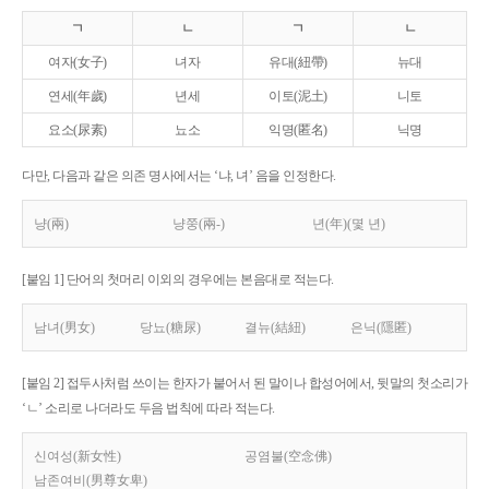
ㄱ
ㄴ
ㄱ
ㄴ
여자(女子)
녀자
유대(紐帶)
뉴대
연세(年歲)
년세
이토(泥土)
니토
요소(尿素)
뇨소
익명(匿名)
닉명
다만, 다음과 같은 의존 명사에서는 ‘냐, 녀’ 음을 인정한다.
냥(兩)
냥쭝(兩-)
년(年)(몇 년)
[붙임 1] 단어의 첫머리 이외의 경우에는 본음대로 적는다.
남녀(男女)
당뇨(糖尿)
결뉴(結紐)
은닉(隱匿)
[붙임 2] 접두사처럼 쓰이는 한자가 붙어서 된 말이나 합성어에서, 뒷말의 첫소리가
‘ㄴ’ 소리로 나더라도 두음 법칙에 따라 적는다.
신여성(新女性)
공염불(空念佛)
남존여비(男尊女卑)