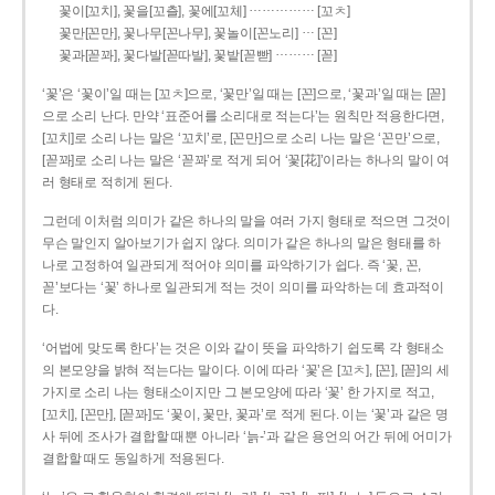
……………
꽃이[꼬치], 꽃을[꼬츨], 꽃에[꼬체]
[꼬ㅊ]
…
꽃만[꼰만], 꽃나무[꼰나무], 꽃놀이[꼰노리]
[꼰]
………
꽃과[꼳꽈], 꽃다발[꼳따발], 꽃밭[꼳빧]
[꼳]
‘꽃’은 ‘꽃이’일 때는 [꼬ㅊ]으로, ‘꽃만’일 때는 [꼰]으로, ‘꽃과’일 때는 [꼳]
으로 소리 난다. 만약 ‘표준어를 소리대로 적는다’는 원칙만 적용한다면,
[꼬치]로 소리 나는 말은 ‘꼬치’로, [꼰만]으로 소리 나는 말은 ‘꼰만’으로,
[꼳꽈]로 소리 나는 말은 ‘꼳꽈’로 적게 되어 ‘꽃[花]’이라는 하나의 말이 여
러 형태로 적히게 된다.
그런데 이처럼 의미가 같은 하나의 말을 여러 가지 형태로 적으면 그것이
무슨 말인지 알아보기가 쉽지 않다. 의미가 같은 하나의 말은 형태를 하
나로 고정하여 일관되게 적어야 의미를 파악하기가 쉽다. 즉 ‘꽃, 꼰,
꼳’보다는 ‘꽃’ 하나로 일관되게 적는 것이 의미를 파악하는 데 효과적이
다.
‘어법에 맞도록 한다’는 것은 이와 같이 뜻을 파악하기 쉽도록 각 형태소
의 본모양을 밝혀 적는다는 말이다. 이에 따라 ‘꽃’은 [꼬ㅊ], [꼰], [꼳]의 세
가지로 소리 나는 형태소이지만 그 본모양에 따라 ‘꽃’ 한 가지로 적고,
[꼬치], [꼰만], [꼳꽈]도 ‘꽃이, 꽃만, 꽃과’로 적게 된다. 이는 ‘꽃’과 같은 명
사 뒤에 조사가 결합할 때뿐 아니라 ‘늙-’과 같은 용언의 어간 뒤에 어미가
결합할 때도 동일하게 적용된다.