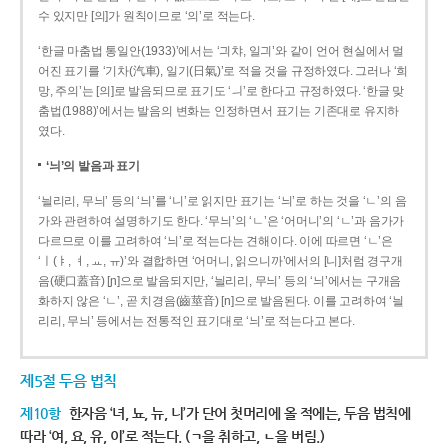
수 있지만 [의]가 원칙이므로 ‘의’로 적는다.
‘한글 마춤법 통일안(1933)’에서는 ‘긔챠, 일긔’와 같이 언어 현실에서 멀
어진 표기를 ‘기차(汽車), 일기(日氣)’로 적을 것을 규정하였다. 그러나 ‘희
망, 주의’는 [의]로 발음되므로 표기도 ‘ㅢ’로 한다고 규정하였다. ‘한글 맞
춤법(1988)’에서는 발음의 변화는 인정하면서 표기는 기존대로 유지하
였다.
‘늬’의 발음과 표기
‘늴리리, 무늬’ 등의 ‘늬’를 ‘니’로 읽지만 표기는 ‘늬’로 하는 것을 ‘ㄴ’의 음
가와 관련하여 설명하기도 한다. ‘무늬’의 ‘ㄴ’은 ‘어머니’의 ‘ㄴ’과 음가가
다르므로 이를 고려하여 ‘늬’로 적는다는 견해이다. 이에 따르면 ‘ㄴ’은
‘ㅣ(ㅑ, ㅕ, ㅛ, ㅠ)’와 결합하면 ‘어머니, 읽으니까’에서의 [니]처럼 경구개
음(硬口蓋音) [ɲ]으로 발음되지만, ‘늴리리, 무늬’ 등의 ‘늬’에서는 구개음
화하지 않은 ‘ㄴ’, 곧 치경음(齒莖音) [n]으로 발음된다. 이를 고려하여 ‘늴
리리, 무늬’ 등에서는 전통적인 표기대로 ‘늬’로 적는다고 본다.
제5절 두음 법칙
제10항
한자음 ‘녀, 뇨, 뉴, 니’가 단어 첫머리에 올 적에는, 두음 법칙에
따라 ‘여, 요, 유, 이’로 적는다. (ㄱ을 취하고, ㄴ을 버림.)