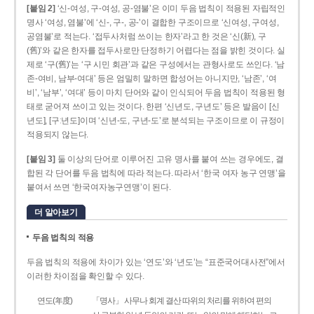
[붙임 2]
‘신-여성, 구-여성, 공-염불’은 이미 두음 법칙이 적용된 자립적인
명사 ‘여성, 염불’에 ‘신-, 구-, 공-’이 결합한 구조이므로 ‘신여성, 구여성,
공염불’로 적는다. ‘접두사처럼 쓰이는 한자’라고 한 것은 ‘신(新), 구
(舊)’와 같은 한자를 접두사로만 단정하기 어렵다는 점을 밝힌 것이다. 실
제로 ‘구(舊)’는 ‘구 시민 회관’과 같은 구성에서는 관형사로도 쓰인다. ‘남
존­-여비, 남부-­여대’ 등은 엄밀히 말하면 합성어는 아니지만, ‘남존’, ‘여
비’, ‘남부’, ‘여대’ 등이 마치 단어와 같이 인식되어 두음 법칙이 적용된 형
태로 굳어져 쓰이고 있는 것이다. 한편 ‘신년도, 구년도’ 등은 발음이 [신
년도], [구ː년도]이며 ‘신년­-도, 구년-­도’로 분석되는 구조이므로 이 규정이
적용되지 않는다.
[붙임 3]
둘 이상의 단어로 이루어진 고유 명사를 붙여 쓰는 경우에도, 결
합된 각 단어를 두음 법칙에 따라 적는다. 따라서 ‘한국 여자 농구 연맹’을
붙여서 쓰면 ‘한국여자농구연맹’이 된다.
더 알아보기
두음 법칙의 적용
두음 법칙의 적용에 차이가 있는 ‘연도’와 ‘년도’는 “표준국어대사전”에서
이러한 차이점을 확인할 수 있다.
연도(年度)
「명사」 사무나 회계 결산 따위의 처리를 위하여 편의