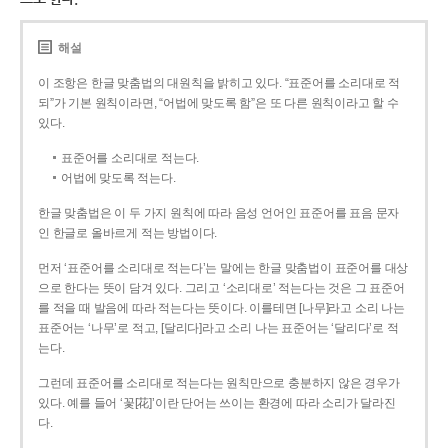
해설
이 조항은 한글 맞춤법의 대원칙을 밝히고 있다. “표준어를 소리대로 적
되”가 기본 원칙이라면, “어법에 맞도록 함”은 또 다른 원칙이라고 할 수
있다.
표준어를 소리대로 적는다.
어법에 맞도록 적는다.
한글 맞춤법은 이 두 가지 원칙에 따라 음성 언어인 표준어를 표음 문자
인 한글로 올바르게 적는 방법이다.
먼저 ‘표준어를 소리대로 적는다’는 말에는 한글 맞춤법이 표준어를 대상
으로 한다는 뜻이 담겨 있다. 그리고 ‘소리대로’ 적는다는 것은 그 표준어
를 적을 때 발음에 따라 적는다는 뜻이다. 이를테면 [나무]라고 소리 나는
표준어는 ‘나무’로 적고, [달리다]라고 소리 나는 표준어는 ‘달리다’로 적
는다.
그런데 표준어를 소리대로 적는다는 원칙만으로 충분하지 않은 경우가
있다. 예를 들어 ‘꽃[花]’이란 단어는 쓰이는 환경에 따라 소리가 달라진
다.