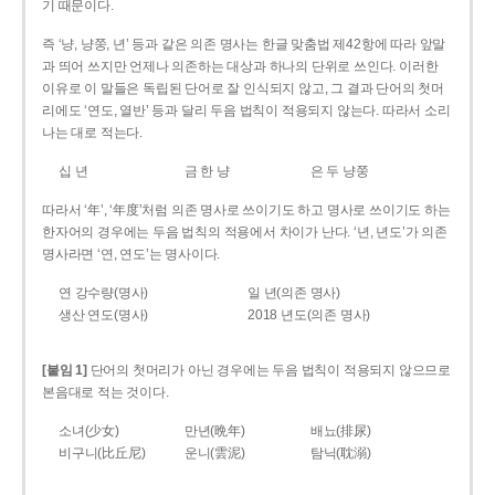
기 때문이다.
즉 ‘냥, 냥쭝, 년’ 등과 같은 의존 명사는 한글 맞춤법 제42항에 따라 앞말
과 띄어 쓰지만 언제나 의존하는 대상과 하나의 단위로 쓰인다. 이러한
이유로 이 말들은 독립된 단어로 잘 인식되지 않고, 그 결과 단어의 첫머
리에도 ‘연도, 열반’ 등과 달리 두음 법칙이 적용되지 않는다. 따라서 소리
나는 대로 적는다.
십 년
금 한 냥
은 두 냥쭝
따라서 ‘年’, ‘年度’처럼 의존 명사로 쓰이기도 하고 명사로 쓰이기도 하는
한자어의 경우에는 두음 법칙의 적용에서 차이가 난다. ‘년, 년도’가 의존
명사라면 ‘연, 연도’는 명사이다.
연 강수량(명사)
일 년(의존 명사)
생산 연도(명사)
2018 년도(의존 명사)
[붙임 1]
단어의 첫머리가 아닌 경우에는 두음 법칙이 적용되지 않으므로
본음대로 적는 것이다.
소녀(少女)
만년(晩年)
배뇨(排尿)
비구니(比丘尼)
운니(雲泥)
탐닉(耽溺)