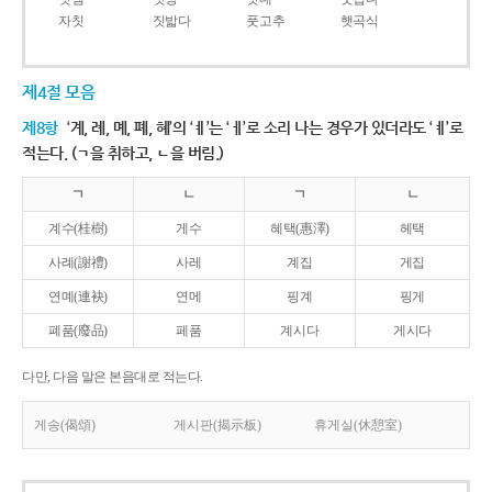
자칫
짓밟다
풋고추
햇곡식
제4절 모음
제8항
‘계, 례, 몌, 폐, 혜’의 ‘ㅖ’는 ‘ㅔ’로 소리 나는 경우가 있더라도 ‘ㅖ’로
적는다. (ㄱ을 취하고, ㄴ을 버림.)
ㄱ
ㄴ
ㄱ
ㄴ
계수(桂樹)
게수
혜택(惠澤)
헤택
사례(謝禮)
사레
계집
게집
연몌(連袂)
연메
핑계
핑게
폐품(廢品)
페품
계시다
게시다
다만, 다음 말은 본음대로 적는다.
게송(偈頌)
게시판(揭示板)
휴게실(休憩室)