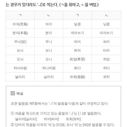
는 경우가 있더라도 ‘ㅢ’로 적는다. (ㄱ을 취하고, ㄴ을 버림.)
ㄱ
ㄴ
ㄱ
ㄴ
의의(意義)
의이
닁큼
닝큼
본의(本義)
본이
띄어쓰기
띠어쓰기
무늬[紋]
무니
씌어
씨어
보늬
보니
틔어
티어
오늬
오니
희망(希望)
히망
하늬바람
하니바람
희다
히다
늴리리
닐리리
유희(遊戱)
유히
해설
표준 발음법 제5항에서는 ‘ㅢ’의 발음을 다음과 같이 규정하고 있다.
① 자음을 첫소리로 가지고 있는 음절의 ‘ㅢ’는 [ㅣ]로 발음한다.
늴리리[닐리리]
씌어[씨어]
유희[유히]
② 단어의 첫음절 이외의 ‘의’는 [이]로, 조사 ‘의’는 [에]로 발음할 수 있다.