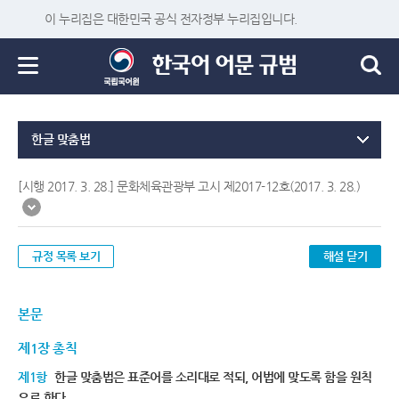
이 누리집은 대한민국 공식 전자정부 누리집입니다.
한글 맞춤법
[시행 2017. 3. 28.] 문화체육관광부 고시 제2017-12호(2017. 3. 28.)
규정 목록 보기
해설 닫기
본문
제1장 총칙
제1항
한글 맞춤법은 표준어를 소리대로 적되, 어법에 맞도록 함을 원칙
으로 한다.