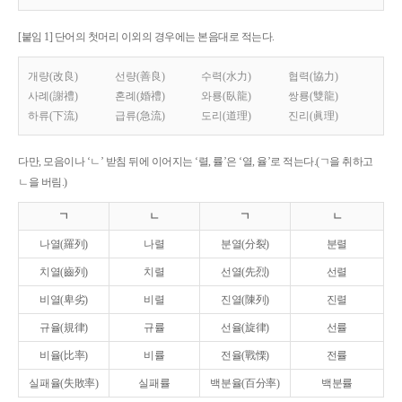
[붙임 1] 단어의 첫머리 이외의 경우에는 본음대로 적는다.
개량(改良)
선량(善良)
수력(水力)
협력(協力)
사례(謝禮)
혼례(婚禮)
와룡(臥龍)
쌍룡(雙龍)
하류(下流)
급류(急流)
도리(道理)
진리(眞理)
다만, 모음이나 ‘ㄴ’ 받침 뒤에 이어지는 ‘렬, 률’은 ‘열, 율’로 적는다.(ㄱ을 취하고
ㄴ을 버림.)
ㄱ
ㄴ
ㄱ
ㄴ
나열(羅列)
나렬
분열(分裂)
분렬
치열(齒列)
치렬
선열(先烈)
선렬
비열(卑劣)
비렬
진열(陳列)
진렬
규율(規律)
규률
선율(旋律)
선률
비율(比率)
비률
전율(戰慄)
전률
실패율(失敗率)
실패률
백분율(百分率)
백분률