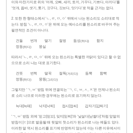
이와 마찬가지로 위의 ‘어깨, 오빠, 새끼, 토끼, 가꾸다, 기쁘다, 아끼다’를
‘엇개, 옵바, 샛기, 톳기, 갓구다, 깃브다, 앗기다’로 적을 근거는 없다.
2. 또한 한 형태소에서 ‘ㄴ, ㄹ, ㅁ, ㅇ’ 뒤에서 나는 된소리도 소리대로 적
는다. 받침 ‘ㄴ, ㄹ, ㅁ, ㅇ’은 뒤에 오는 예사소리를 된소리로 바꾸어 주는
필연적인 조건이 아니다.
건들
번개
딸기
절벙
듬성
함지
(하다)
껑둥
뭉실
(하다)
따라서 ‘ㄴ, ㄹ, ㅁ, ㅇ’ 뒤에 오는 된소리는 특별한 까닭이 있다고 할 수 없
으므로 소리 나는 대로 표기한다.
건뜻
번쩍
딸꾹
절뚝
듬뿍
함빡
(거리다)
껑뚱
뭉뚱
(하다)
(그리다)
그렇지만 ‘ㄱ, ㅂ’ 받침 뒤에 연결되는 ‘ㄱ, ㄷ, ㅂ, ㅅ, ㅈ’은 언제나 된소리
로 소리 나므로 이러한 경우에는 된소리로 표기하지 않는다.
늑대[늑때]
낙지[낙찌]
접시[접씨]
갑자기[갑짜기]
‘ㄱ, ㅂ’ 받침 외에 ‘믿고[믿꼬], 잊지[읻찌]’와 ‘낯설다[낟썰다]’처럼 앞말의
받침이 [ㄷ]으로 발음될 때 뒷말의 첫소리가 된소리로 나는 예들도 있다.
이러한 말 역시 된소리를 표기에 반영하지 않는데 이는 다른 이유에서이