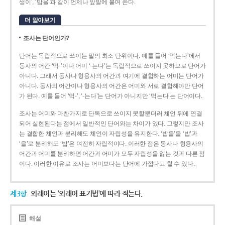
생이’, ‘밥을’과 같이 언제나 앞말에 붙여 쓴다.
더 알아보기
조사는 단어인가?
단어는 독립적으로 쓰이는 말의 최소 단위이다. 예를 들어 ‘먹는다’에서
동사의 어간 ‘먹-­’이나 어미 ‘­-는다’는 독립적으로 쓰이지 못하므로 단어가
아니다. 그래서 동사나 형용사의 어간과 여기에 결합하는 어미는 단어가
아니다. 동사의 어간이나 형용사의 어간은 어미와 서로 결합해야만 단어
가 된다. 예를 들어 ‘먹-’, ‘-는다’는 단어가 아니지만 ‘먹는다’는 단어이다.
조사는 어미와 마찬가지로 단독으로 쓰이지 못할뿐더러 체언 뒤에 연결
되어 실현된다는 점에서 일반적인 단어와는 차이가 있다. 그렇지만 조사
는 결합한 체언과 분리해도 체언이 자립성을 유지한다. ‘밥을’을 ‘밥’과
‘을’로 분리해도 ‘밥’은 여전히 자립적이다. 이러한 점은 동사나 형용사의
어간과 어미를 분리하면 어간과 어미가 모두 자립성을 잃는 것과 다른 점
이다. 이러한 이유로 조사는 어미보다는 단어에 가깝다고 할 수 있다.
제3항
외래어는 ‘외래어 표기법’에 따라 적는다.
해설