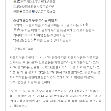
兩字只取本字之釋俚語爲聲
其尼池梨眉非時異八音用於初聲
役隱
乙音邑
凝八音用於終聲
초성과 종성에 두루 쓰이는 여덟 자
ㄱ기역 ㄴ니은 ㄷ디귿 ㄹ리을 ㅁ미음 ㅂ비읍 ㅅ시옷 ㆁ
두 자는 다만 그 글자의 우리말 뜻을 취해 소리로 사용한다.
기니디리미비시
여덟 음은 초성에 사용되고,
역은귿을음읍옷
여덟 음은 종성에 사용된다.
“훈몽자회” 범례
자모의 이름 가운데 ‘ㄱ, ㄷ, ㅅ’의 명칭이 다른 자모의 이름과 다른 것은
한자에는 ‘윽, 읃, 읏’과 같은 발음을 가진 글자가 없기 때문이었다. 그래
서 ‘윽’은 가까운 발음인 ‘役(역)’으로 표시하여 ‘ㄱ’은 ‘기역’이 되었다. 그
리고 ‘읃’과 ‘읏’은 각각 ‘末(귿 말)’과 ‘衣(옷 의)’로 표기하고, 두 글자는 글
자의 의미만을 취한다고 설명하였다. 그래서 ‘ㄷ’의 명칭은 ‘디귿’이,
‘ㅅ’의 명칭은 ‘시옷’이 된 것이다.
‘ㅈ, ㅊ, ㅋ, ㅌ, ㅍ, ㅎ’은 당시 종성으로 쓰이지 않던 것들이어서 초성에 모
음 ‘ㅣ’를 붙인 ‘지, 치, 키, 티, 피, 히’로만 음가를 나타내 주었는데, 1933년
‘한글 마춤법 통일안’에서 ‘지읒, 치읓, 키읔, 티읕, 피읖, 히읗’과 같은 이름
이 확정되었다.