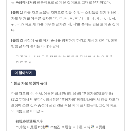
는 속담에서처럼 전통적으로 쓰여 온 것이므로 그대로 유지하였다.
[붙임 1]
한글 자모 스물넉 자만으로 적을 수 없는 소리들을 적기 위하여,
자모 두 개를 어우른 글자인 ‘ㄲ, ㄸ, ㅃ, ㅆ, ㅉ’, ‘ㅐ, ㅒ, ㅔ, ㅖ, ㅘ, ㅚ, ㅝ,
ㅟ, ㅢ’와 자모 세 개를 어우른 글자인 ‘ㅙ, ㅞ’를 쓴다는 것을 보여 준 것이
다.
[붙임 2]
사전에 올릴 적의 순서를 명확하게 하려고 제시한 것이다. 한편
받침 글자의 순서는 아래와 같다.
ㄱ ㄲ ㄳ ㄴ ㄵ ㄶ ㄷ ㄹ ㄺ ㄻ ㄼ ㄽ ㄾ ㄿ ㅀ ㅁ ㅂ ㅄ ㅅ ㅆ ㅇ ㅈ ㅊ
ㅋ ㅌ ㅍ ㅎ
더 알아보기
한글 자모 명칭의 유래
한글 자모의 수, 순서, 이름은 최세진(崔世珍)의 “훈몽자회(訓蒙字會)
(1527)”에서 비롯한다. 최세진은 “훈몽자회” 범례(凡例)에서 한글 자모가
초성에 쓰인 것과 종성에 쓰인 것을 짝을 지어 표시했는데, 그것이 자모
의 이름으로 이어졌다.
初聲終聲通用八字
ㄱ其役 ㄴ尼隱 ㄷ池
ㄹ梨乙 ㅁ眉音 ㅂ非邑 ㅅ時
ㆁ異凝