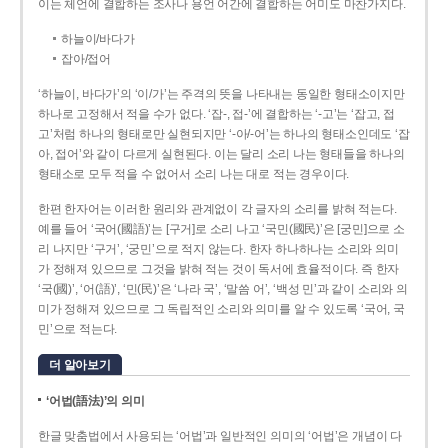
이는 체언에 결합하는 조사나 용언 어간에 결합하는 어미도 마찬가지다.
하늘이/바다가
잡아/접어
‘하늘이, 바다가’의 ‘이/가’는 주격의 뜻을 나타내는 동일한 형태소이지만
하나로 고정해서 적을 수가 없다. ‘잡-, 접-’에 결합하는 ‘-고’는 ‘잡고, 접
고’처럼 하나의 형태로만 실현되지만 ‘-아/-어’는 하나의 형태소인데도 ‘잡
아, 접어’와 같이 다르게 실현된다. 이는 달리 소리 나는 형태들을 하나의
형태소로 모두 적을 수 없어서 소리 나는 대로 적는 경우이다.
한편 한자어는 이러한 원리와 관계없이 각 글자의 소리를 밝혀 적는다.
예를 들어 ‘국어(國語)’는 [구거]로 소리 나고 ‘국민(國民)’은 [궁민]으로 소
리 나지만 ‘구거’, ‘궁민’으로 적지 않는다. 한자 하나하나는 소리와 의미
가 정해져 있으므로 그것을 밝혀 적는 것이 독서에 효율적이다. 즉 한자
‘국(國)’, ‘어(語)’, ‘민(民)’은 ‘나라 국’, ‘말씀 어’, ‘백성 민’과 같이 소리와 의
미가 정해져 있으므로 그 독립적인 소리와 의미를 알 수 있도록 ‘국어, 국
민’으로 적는다.
더 알아보기
‘어법(語法)’의 의미
한글 맞춤법에서 사용되는 ‘어법’과 일반적인 의미의 ‘어법’은 개념이 다