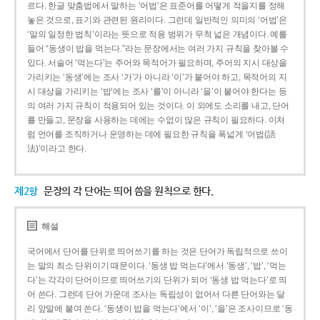
르다. 한글 맞춤법에서 말하는 ‘어법’은 표준어를 어떻게 적을지를 정해
놓은 것으로, 표기와 관련된 원리이다. 그런데 일반적인 의미의 ‘어법’은
‘말의 일정한 법칙’이라는 뜻으로 적용 범위가 무척 넓은 개념이다. 예를
들어 “동생이 밥을 먹는다.”라는 문장에서는 여러 가지 규칙을 찾아볼 수
있다. 서술어 ‘먹는다’는 주어와 목적어가 필요하며, 주어의 지시 대상을
가리키는 ‘동생’에는 조사 ‘가’가 아니라 ‘이’가 붙어야 하고, 목적어의 지
시 대상을 가리키는 ‘밥’에는 조사 ‘를’이 아니라 ‘을’이 붙어야 한다는 등
의 여러 가지 규칙이 적용되어 있는 것이다. 이 외에도 소리를 내고, 단어
를 만들고, 문장을 사용하는 데에는 수없이 많은 규칙이 필요하다. 이처
럼 언어를 조직하거나 운영하는 데에 필요한 규칙을 폭넓게 ‘어법(語
法)’이라고 한다.
제2항
문장의 각 단어는 띄어 씀을 원칙으로 한다.
해설
국어에서 단어를 단위로 띄어쓰기를 하는 것은 단어가 독립적으로 쓰이
는 말의 최소 단위이기 때문이다. ‘동생 밥 먹는다’에서 ‘동생’, ‘밥’, ‘먹는
다’는 각각이 단어이므로 띄어쓰기의 단위가 되어 ‘동생 밥 먹는다’로 띄
어 쓴다. 그런데 단어 가운데 조사는 독립성이 없어서 다른 단어와는 달
리 앞말에 붙여 쓴다. ‘동생이 밥을 먹는다’에서 ‘이’, ‘을’은 조사이므로 ‘동