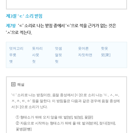
제3절 'ㄷ' 소리 받침
제7항
‘ㄷ’ 소리로 나는 받침 중에서 ‘ㄷ’으로 적을 근거가 없는 것은
‘ㅅ’으로 적는다.
덧저고리
돗자리
엇셈
웃어른
핫옷
무릇
사뭇
얼핏
자칫하면
뭇[衆]
옛
첫
헛
해설
‘ㄷ’ 소리로 나는 받침이란, 음절 종성에서 [ㄷ]으로 소리 나는 ‘ㄷ, ㅅ, ㅆ,
ㅈ, ㅊ, ㅌ, ㅎ’ 등을 말한다. 이 받침들은 다음과 같은 경우에 음절 종성에
서 [ㄷ]으로 소리가 난다.
① 형태소가 뒤에 오지 않을 때: 밭[받], 빚[빋], 꽃[꼳]
② 자음으로 시작하는 형태소가 뒤에 올 때: 밭과[받꽈], 젖다[젇따],
꽃병[꼳뼝]