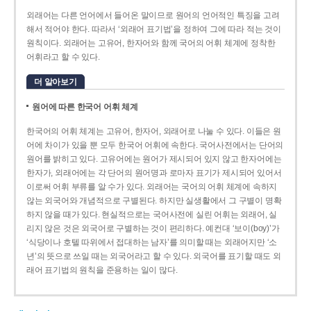
외래어는 다른 언어에서 들어온 말이므로 원어의 언어적인 특징을 고려
해서 적어야 한다. 따라서 ‘외래어 표기법’을 정하여 그에 따라 적는 것이
원칙이다. 외래어는 고유어, 한자어와 함께 국어의 어휘 체계에 정착한
어휘라고 할 수 있다.
더 알아보기
원어에 따른 한국어 어휘 체계
한국어의 어휘 체계는 고유어, 한자어, 외래어로 나눌 수 있다. 이들은 원
어에 차이가 있을 뿐 모두 한국어 어휘에 속한다. 국어사전에서는 단어의
원어를 밝히고 있다. 고유어에는 원어가 제시되어 있지 않고 한자어에는
한자가, 외래어에는 각 단어의 원어명과 로마자 표기가 제시되어 있어서
이로써 어휘 부류를 알 수가 있다. 외래어는 국어의 어휘 체계에 속하지
않는 외국어와 개념적으로 구별된다. 하지만 실생활에서 그 구별이 명확
하지 않을 때가 있다. 현실적으로는 국어사전에 실린 어휘는 외래어, 실
리지 않은 것은 외국어로 구별하는 것이 편리하다. 예컨대 ‘보이(boy)’가
‘식당이나 호텔 따위에서 접대하는 남자’를 의미할 때는 외래어지만 ‘소
년’의 뜻으로 쓰일 때는 외국어라고 할 수 있다. 외국어를 표기할 때도 외
래어 표기법의 원칙을 준용하는 일이 많다.