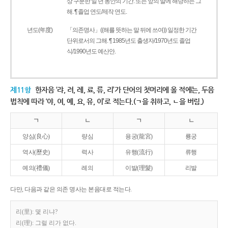
상 구분한 일 년 동안의 기간. 또는 앞의 말에 해당하는 그
해. ¶ 졸업 연도/제작 연도.
년도(年度)
「의존명사」((해를 뜻하는 말 뒤에 쓰여)) 일정한 기간
단위로서의 그해. ¶ 1985년도 출생자/1970년도 졸업
식/1990년도 예산안.
제11항
한자음 ‘랴, 려, 례, 료, 류, 리’가 단어의 첫머리에 올 적에는, 두음
법칙에 따라 ‘야, 여, 예, 요, 유, 이’로 적는다.(ㄱ을 취하고, ㄴ을 버림.)
ㄱ
ㄴ
ㄱ
ㄴ
양심(良心)
량심
용궁(龍宮)
룡궁
역사(歷史)
력사
유행(流行)
류행
예의(禮儀)
례의
이발(理髮)
리발
다만, 다음과 같은 의존 명사는 본음대로 적는다.
리(里): 몇 리냐?
리(理): 그럴 리가 없다.