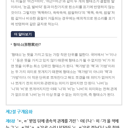
다. 이들은 ‘어간+어미’, ‘어근+어근’과 같이 두 개의 형태소가 결합된 말
이라서, ‘눈곱, 발바닥’ 등과 마찬가지로 된소리를 표기에 반영하지 않는
것이다. 그렇지만 ‘똑똑하다, 쓱싹쓱싹, 쌉쌀하다’의 ‘똑똑, 쓱싹, 쌉쌀’처
럼 같거나 비슷한 음절이 거듭되는 경우에는 예외적으로 된소리를 표기
에 반영하여 같은 글자로 적는다.
더 알아보기
형태소(形態素)란?
‘형태소’는 뜻을 가지고 있는 가장 작은 단위를 말한다. 국어에서 ‘ㅂ’이나
‘ㅣ’ 등은 뜻을 가지고 있지 않기 때문에 형태소가 될 수 없지만 ‘비’가 되
면 뜻을 이루는 최소 단위인 형태소가 된다. ‘책가방’은 ‘책’과 ‘가방’이라
는 두 가지 의미로 쪼개지기 때문에 형태소는 ‘책가방’이 아니라 ‘책’과
‘가방’이다. 더 작은 단위로 쪼개진다고 해도 쪼갰을 때 의미가 없어지거
나 쪼개기 전의 의미와 관련되는 의미가 없어지면 안 된다. ‘나비’는
‘나’와 ‘비’로 쪼개어지지만 이때 ‘나’와 ‘비’는 ‘나비’의 의미와는 전혀 관계
가 없으므로 ‘나비’는 더 이상 쪼갤 수 없는 의미 단위, 즉 형태소가 된다.
제2절 구개음화
제6항
‘ㄷ, ㅌ’ 받침 뒤에 종속적 관계를 가진 ‘- 이(-)’나 ‘- 히 -’가 올 적에
는 그 ‘ㄷ, ㅌ’이 ‘ㅈ, ㅊ’으로 소리 나더라도 ‘ㄷ, ㅌ’으로 적는다.(ㄱ을 취하