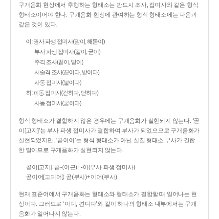
구개음화 현상에서 후행하는 형태소는 반드시 조사, 접미사와 같은 형식
형태소이어야 한다. 구개음화 현상에 관여하는 형식 형태소에는 다음과
같은 것이 있다.
이: 명사 파생 접미사(맏이, 해돋이)
부사 파생 접미사(같이, 굳이)
주격 조사(끝이, 밭이)
서술격 조사(끝이다, 밭이다)
사동 접미사(붙이다)
히: 피동 접미사(걷히다, 닫히다)
사동 접미사(굳히다)
형식 형태소가 결합하지 않은 경우에는 구개음화가 실현되지 않는다. ‘곧
이[고지]’는 부사 파생 접미사가 결합하여 부사가 되었으므로 구개음화가
실현되었지만, ‘곧이어’는 형식 형태소가 아닌 실질 형태소 부사가 결합
한 말이므로 구개음화가 실현되지 않는다.
곧이[고지]: 곧-­(어근)+­-이(부사 파생 접미사)
곧이어[고디어]: 곧(부사)+이어(부사)
현재 표준어에서 구개음화는 형태소와 형태소가 결합할 때 일어나는 현
상이다. 그러므로 ‘마디, 견디다’와 같이 하나의 형태소 내부에서는 구개
음화가 일어나지 않는다.