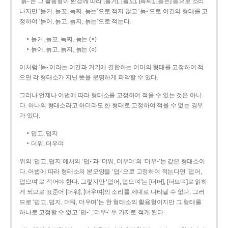
‘늙-’은 그 활용형이 환경에 따라 [늘거], [늘꼬], [늑찌], [능는] 등으로 소리
나지만 ‘늘거, 늘꼬, 늑찌, 능는’으로 적지 않고 ‘늙-’으로 어간의 형태를 고
정하여 ‘늙어, 늙고, 늙지, 늙는’으로 적는다.
늘거, 늘꼬, 늑찌, 능는 (×)
늙어, 늙고, 늙지, 늙는 (○)
이처럼 ‘늙-­’이라는 어간과 거기에 결합하는 어미의 형태를 고정하여 적
으면 각 형태소가 지닌 뜻을 분명하게 파악할 수 있다.
그러나 언제나 어법에 따라 형태소를 고정하여 적을 수 있는 것은 아니
다. 하나의 형태소라고 하더라도 한 형태로 고정하여 적을 수 없는 경우
가 있다.
덥고, 덥지
더워, 더우며
위의 ‘덥고, 덥지’에서의 ‘덥-­’과 ‘더워, 더우며’의 ‘더우-­’는 같은 형태소이
다. 어법에 따라 형태소의 본모양을 ‘덥-­’으로 고정하여 적는다면 ‘덥어,
덥으며’로 적어야 한다. 그렇지만 ‘덥어, 덥으며’는 [더버], [더브며]로 읽히
게 되므로 표준어 [더워], [더우며]의 소리를 제대로 나타낼 수 없다. 그러
므로 ‘덥고, 덥지, 더워, 더우며’는 한 형태소의 활용형이지만 그 형태를
하나로 고정할 수 없고 ‘덥-’, ‘더우-’ 두 가지로 적게 된다.