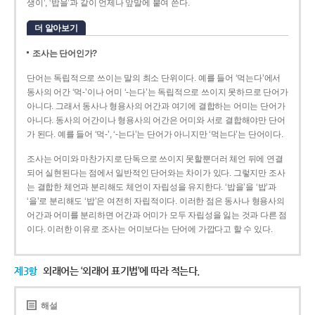
생이’, ‘밥을’과 같이 언제나 앞말에 붙여 쓴다.
더 알아보기
조사는 단어인가?
단어는 독립적으로 쓰이는 말의 최소 단위이다. 예를 들어 ‘먹는다’에서
동사의 어간 ‘먹-­’이나 어미 ‘­-는다’는 독립적으로 쓰이지 못하므로 단어가
아니다. 그래서 동사나 형용사의 어간과 여기에 결합하는 어미는 단어가
아니다. 동사의 어간이나 형용사의 어간은 어미와 서로 결합해야만 단어
가 된다. 예를 들어 ‘먹-’, ‘-는다’는 단어가 아니지만 ‘먹는다’는 단어이다.
조사는 어미와 마찬가지로 단독으로 쓰이지 못할뿐더러 체언 뒤에 연결
되어 실현된다는 점에서 일반적인 단어와는 차이가 있다. 그렇지만 조사
는 결합한 체언과 분리해도 체언이 자립성을 유지한다. ‘밥을’을 ‘밥’과
‘을’로 분리해도 ‘밥’은 여전히 자립적이다. 이러한 점은 동사나 형용사의
어간과 어미를 분리하면 어간과 어미가 모두 자립성을 잃는 것과 다른 점
이다. 이러한 이유로 조사는 어미보다는 단어에 가깝다고 할 수 있다.
제3항
외래어는 ‘외래어 표기법’에 따라 적는다.
해설