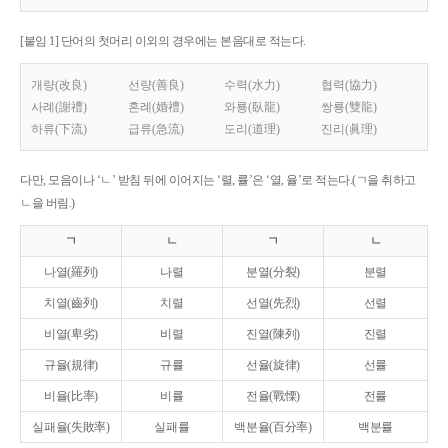
[붙임 1] 단어의 첫머리 이외의 경우에는 본음대로 적는다.
개량(改良)
선량(善良)
수력(水力)
협력(協力)
사례(謝禮)
혼례(婚禮)
와룡(臥龍)
쌍룡(雙龍)
하류(下流)
급류(急流)
도리(道理)
진리(眞理)
다만, 모음이나 ‘ㄴ’ 받침 뒤에 이어지는 ‘렬, 률’은 ‘열, 율’로 적는다.(ㄱ을 취하고
ㄴ을 버림.)
ㄱ
ㄴ
ㄱ
ㄴ
나열(羅列)
나렬
분열(分裂)
분렬
치열(齒列)
치렬
선열(先烈)
선렬
비열(卑劣)
비렬
진열(陳列)
진렬
규율(規律)
규률
선율(旋律)
선률
비율(比率)
비률
전율(戰慄)
전률
실패율(失敗率)
실패률
백분율(百分率)
백분률