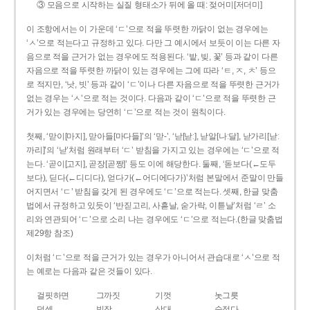
③ 모음으로 시작하는 실질 형태소가 뒤에 올 때: 젖어미[저더미]
이 조항에서는 이 가운데 ‘ㄷ’으로 적을 뚜렷한 까닭이 없는 경우에는
‘ㅅ’으로 적는다고 규정하고 있다. 다만 그 예시에서 보듯이 이는 다른 자
음으로 적을 근거가 없는 경우에도 적용된다. ‘밭, 빚, 꽃’ 등과 같이 다른
자음으로 적을 뚜렷한 까닭이 있는 경우에는 그에 따라 ‘ㅌ, ㅈ, ㅊ’ 등으
로 적지만, ‘낫, 빗’ 등과 같이 ‘ㄷ’이나 다른 자음으로 적을 뚜렷한 근거가
없는 경우는 ‘ㅅ’으로 적는 것이다. 다음과 같이 ‘ㄷ’으로 적을 뚜렷한 근
거가 있는 경우에는 당연히 ‘ㄷ’으로 적는 것이 원칙이다.
첫째, ‘맏이[마지], 맏아들[마다들]’의 ‘맏-’, ‘낟[낟ː], 낟알[나ː달], 낟가리[낟ː
까리]’의 ‘낟’처럼 원래부터 ‘ㄷ’ 받침을 가지고 있는 경우에는 ‘ㄷ’으로 적
는다. ‘곧이[고지], 곧장[곧짱]’ 등도 이에 해당한다. 둘째, ‘돋보다(←도두
보다), 딛다(←디디다), 얻다가(←어디에다가)’처럼 본말에서 준말이 만들
어지면서 ‘ㄷ’ 받침을 갖게 된 경우에도 ‘ㄷ’으로 적는다. 셋째, 한글 맞춤
법에서 규정하고 있듯이 ‘반짇고리, 사흗날, 숟가락, 이튿날’처럼 ‘ㄹ’ 소
리와 연관되어 ‘ㄷ’으로 소리 나는 경우에도 ‘ㄷ’으로 적는다.(한글 맞춤법
제29항 참조)
이처럼 ‘ㄷ’으로 적을 근거가 있는 경우가 아니어서 관습대로 ‘ㅅ’으로 적
는 예로는 다음과 같은 것들이 있다.
걸핏하면
그까짓
기껏
놋그릇
덧셈
빗장
삿대
숫접다