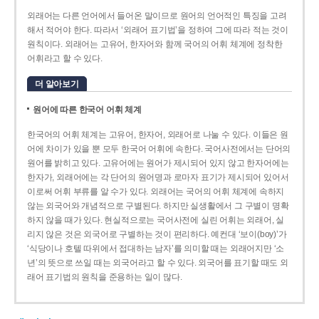
외래어는 다른 언어에서 들어온 말이므로 원어의 언어적인 특징을 고려
해서 적어야 한다. 따라서 ‘외래어 표기법’을 정하여 그에 따라 적는 것이
원칙이다. 외래어는 고유어, 한자어와 함께 국어의 어휘 체계에 정착한
어휘라고 할 수 있다.
더 알아보기
원어에 따른 한국어 어휘 체계
한국어의 어휘 체계는 고유어, 한자어, 외래어로 나눌 수 있다. 이들은 원
어에 차이가 있을 뿐 모두 한국어 어휘에 속한다. 국어사전에서는 단어의
원어를 밝히고 있다. 고유어에는 원어가 제시되어 있지 않고 한자어에는
한자가, 외래어에는 각 단어의 원어명과 로마자 표기가 제시되어 있어서
이로써 어휘 부류를 알 수가 있다. 외래어는 국어의 어휘 체계에 속하지
않는 외국어와 개념적으로 구별된다. 하지만 실생활에서 그 구별이 명확
하지 않을 때가 있다. 현실적으로는 국어사전에 실린 어휘는 외래어, 실
리지 않은 것은 외국어로 구별하는 것이 편리하다. 예컨대 ‘보이(boy)’가
‘식당이나 호텔 따위에서 접대하는 남자’를 의미할 때는 외래어지만 ‘소
년’의 뜻으로 쓰일 때는 외국어라고 할 수 있다. 외국어를 표기할 때도 외
래어 표기법의 원칙을 준용하는 일이 많다.