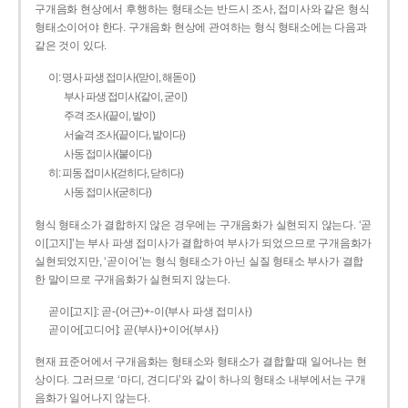
구개음화 현상에서 후행하는 형태소는 반드시 조사, 접미사와 같은 형식
형태소이어야 한다. 구개음화 현상에 관여하는 형식 형태소에는 다음과
같은 것이 있다.
이: 명사 파생 접미사(맏이, 해돋이)
부사 파생 접미사(같이, 굳이)
주격 조사(끝이, 밭이)
서술격 조사(끝이다, 밭이다)
사동 접미사(붙이다)
히: 피동 접미사(걷히다, 닫히다)
사동 접미사(굳히다)
형식 형태소가 결합하지 않은 경우에는 구개음화가 실현되지 않는다. ‘곧
이[고지]’는 부사 파생 접미사가 결합하여 부사가 되었으므로 구개음화가
실현되었지만, ‘곧이어’는 형식 형태소가 아닌 실질 형태소 부사가 결합
한 말이므로 구개음화가 실현되지 않는다.
곧이[고지]: 곧-­(어근)+­-이(부사 파생 접미사)
곧이어[고디어]: 곧(부사)+이어(부사)
현재 표준어에서 구개음화는 형태소와 형태소가 결합할 때 일어나는 현
상이다. 그러므로 ‘마디, 견디다’와 같이 하나의 형태소 내부에서는 구개
음화가 일어나지 않는다.