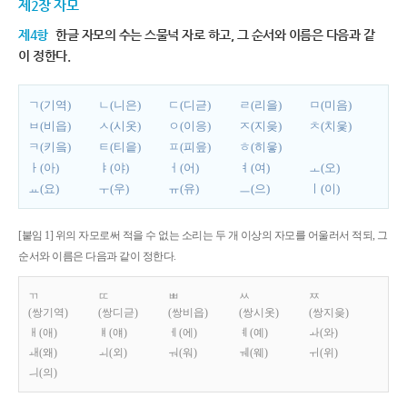
제2장 자모
제4항
한글 자모의 수는 스물넉 자로 하고, 그 순서와 이름은 다음과 같
이 정한다.
ㄱ(기역)
ㄴ(니은)
ㄷ(디귿)
ㄹ(리을)
ㅁ(미음)
ㅂ(비읍)
ㅅ(시옷)
ㅇ(이응)
ㅈ(지읒)
ㅊ(치읓)
ㅋ(키읔)
ㅌ(티읕)
ㅍ(피읖)
ㅎ(히읗)
ㅏ(아)
ㅑ(야)
ㅓ(어)
ㅕ(여)
ㅗ(오)
ㅛ(요)
ㅜ(우)
ㅠ(유)
ㅡ(으)
ㅣ(이)
[붙임 1] 위의 자모로써 적을 수 없는 소리는 두 개 이상의 자모를 어울러서 적되, 그
순서와 이름은 다음과 같이 정한다.
ㄲ
ㄸ
ㅃ
ㅆ
ㅉ
(쌍기역)
(쌍디귿)
(쌍비읍)
(쌍시옷)
(쌍지읒)
ㅐ(애)
ㅒ(얘)
ㅔ(에)
ㅖ(예)
ㅘ(와)
ㅙ(왜)
ㅚ(외)
ㅝ(워)
ㅞ(웨)
ㅟ(위)
ㅢ(의)