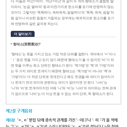
다. 이들은 ‘어간+어미’, ‘어근+어근’과 같이 두 개의 형태소가 결합된 말
이라서, ‘눈곱, 발바닥’ 등과 마찬가지로 된소리를 표기에 반영하지 않는
것이다. 그렇지만 ‘똑똑하다, 쓱싹쓱싹, 쌉쌀하다’의 ‘똑똑, 쓱싹, 쌉쌀’처
럼 같거나 비슷한 음절이 거듭되는 경우에는 예외적으로 된소리를 표기
에 반영하여 같은 글자로 적는다.
더 알아보기
형태소(形態素)란?
‘형태소’는 뜻을 가지고 있는 가장 작은 단위를 말한다. 국어에서 ‘ㅂ’이나
‘ㅣ’ 등은 뜻을 가지고 있지 않기 때문에 형태소가 될 수 없지만 ‘비’가 되
면 뜻을 이루는 최소 단위인 형태소가 된다. ‘책가방’은 ‘책’과 ‘가방’이라
는 두 가지 의미로 쪼개지기 때문에 형태소는 ‘책가방’이 아니라 ‘책’과
‘가방’이다. 더 작은 단위로 쪼개진다고 해도 쪼갰을 때 의미가 없어지거
나 쪼개기 전의 의미와 관련되는 의미가 없어지면 안 된다. ‘나비’는
‘나’와 ‘비’로 쪼개어지지만 이때 ‘나’와 ‘비’는 ‘나비’의 의미와는 전혀 관계
가 없으므로 ‘나비’는 더 이상 쪼갤 수 없는 의미 단위, 즉 형태소가 된다.
제2절 구개음화
제6항
‘ㄷ, ㅌ’ 받침 뒤에 종속적 관계를 가진 ‘- 이(-)’나 ‘- 히 -’가 올 적에
는 그 ‘ㄷ, ㅌ’이 ‘ㅈ, ㅊ’으로 소리 나더라도 ‘ㄷ, ㅌ’으로 적는다.(ㄱ을 취하