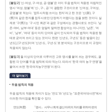
[붙임 2]
‘신-여성, 구-여성, 공-염불’은 이미 두음 법칙이 적용된 자립적인
명사 ‘여성, 염불’에 ‘신-, 구-, 공-’이 결합한 구조이므로 ‘신여성, 구여성,
공염불’로 적는다. ‘접두사처럼 쓰이는 한자’라고 한 것은 ‘신(新), 구
(舊)’와 같은 한자를 접두사로만 단정하기 어렵다는 점을 밝힌 것이다. 실
제로 ‘구(舊)’는 ‘구 시민 회관’과 같은 구성에서는 관형사로도 쓰인다. ‘남
존­-여비, 남부-­여대’ 등은 엄밀히 말하면 합성어는 아니지만, ‘남존’, ‘여
비’, ‘남부’, ‘여대’ 등이 마치 단어와 같이 인식되어 두음 법칙이 적용된 형
태로 굳어져 쓰이고 있는 것이다. 한편 ‘신년도, 구년도’ 등은 발음이 [신
년도], [구ː년도]이며 ‘신년­-도, 구년-­도’로 분석되는 구조이므로 이 규정이
적용되지 않는다.
[붙임 3]
둘 이상의 단어로 이루어진 고유 명사를 붙여 쓰는 경우에도, 결
합된 각 단어를 두음 법칙에 따라 적는다. 따라서 ‘한국 여자 농구 연맹’을
붙여서 쓰면 ‘한국여자농구연맹’이 된다.
더 알아보기
두음 법칙의 적용
두음 법칙의 적용에 차이가 있는 ‘연도’와 ‘년도’는 “표준국어대사전”에서
이러한 차이점을 확인할 수 있다.
연도(年度)
「명사」 사무나 회계 결산 따위의 처리를 위하여 편의