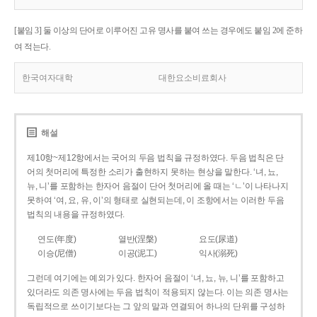
[붙임 3] 둘 이상의 단어로 이루어진 고유 명사를 붙여 쓰는 경우에도 붙임 2에 준하
여 적는다.
한국여자대학
대한요소비료회사
해설
제10항~제12항에서는 국어의 두음 법칙을 규정하였다. 두음 법칙은 단
어의 첫머리에 특정한 소리가 출현하지 못하는 현상을 말한다. ‘녀, 뇨,
뉴, 니’를 포함하는 한자어 음절이 단어 첫머리에 올 때는 ‘ㄴ’이 나타나지
못하여 ‘여, 요, 유, 이’의 형태로 실현되는데, 이 조항에서는 이러한 두음
법칙의 내용을 규정하였다.
연도(年度)
열반(涅槃)
요도(尿道)
이승(尼僧)
이공(泥工)
익사(溺死)
그런데 여기에는 예외가 있다. 한자어 음절이 ‘녀, 뇨, 뉴, 니’를 포함하고
있더라도 의존 명사에는 두음 법칙이 적용되지 않는다. 이는 의존 명사는
독립적으로 쓰이기보다는 그 앞의 말과 연결되어 하나의 단위를 구성하