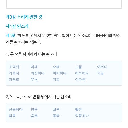
제3장 소리에 관한 것
제1절 된소리
제5항
한 단어 안에서 뚜렷한 까닭 없이 나는 된소리는 다음 음절의 첫소
리를 된소리로 적는다.
1. 두 모음 사이에서 나는 된소리
소쩍새
어깨
오빠
으뜸
아끼다
기쁘다
깨끗하다
어떠하다
해쓱하다
가끔
거꾸로
부썩
어찌
이따금
2. ‘ㄴ, ㄹ, ㅁ, ㅇ’ 받침 뒤에서 나는 된소리
산뜻하다
잔뜩
살짝
훨씬
담뿍
움찔
몽땅
엉뚱하다