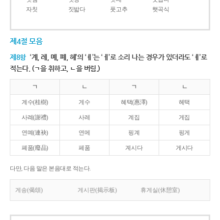
자칫
짓밟다
풋고추
햇곡식
제4절 모음
제8항
‘계, 례, 몌, 폐, 혜’의 ‘ㅖ’는 ‘ㅔ’로 소리 나는 경우가 있더라도 ‘ㅖ’로
적는다. (ㄱ을 취하고, ㄴ을 버림.)
ㄱ
ㄴ
ㄱ
ㄴ
계수(桂樹)
게수
혜택(惠澤)
헤택
사례(謝禮)
사레
계집
게집
연몌(連袂)
연메
핑계
핑게
폐품(廢品)
페품
계시다
게시다
다만, 다음 말은 본음대로 적는다.
게송(偈頌)
게시판(揭示板)
휴게실(休憩室)