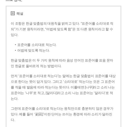
해설
이 조항은 한글 맞춤법의 대원칙을 밝히고 있다. “표준어를 소리대로 적
되”가 기본 원칙이라면, “어법에 맞도록 함”은 또 다른 원칙이라고 할 수
있다.
표준어를 소리대로 적는다.
어법에 맞도록 적는다.
한글 맞춤법은 이 두 가지 원칙에 따라 음성 언어인 표준어를 표음 문자
인 한글로 올바르게 적는 방법이다.
먼저 ‘표준어를 소리대로 적는다’는 말에는 한글 맞춤법이 표준어를 대상
으로 한다는 뜻이 담겨 있다. 그리고 ‘소리대로’ 적는다는 것은 그 표준어
를 적을 때 발음에 따라 적는다는 뜻이다. 이를테면 [나무]라고 소리 나는
표준어는 ‘나무’로 적고, [달리다]라고 소리 나는 표준어는 ‘달리다’로 적
는다.
그런데 표준어를 소리대로 적는다는 원칙만으로 충분하지 않은 경우가
있다. 예를 들어 ‘꽃[花]’이란 단어는 쓰이는 환경에 따라 소리가 달라진
다.