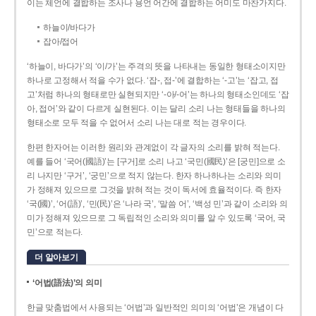
이는 체언에 결합하는 조사나 용언 어간에 결합하는 어미도 마찬가지다.
하늘이/바다가
잡아/접어
‘하늘이, 바다가’의 ‘이/가’는 주격의 뜻을 나타내는 동일한 형태소이지만
하나로 고정해서 적을 수가 없다. ‘잡-, 접-’에 결합하는 ‘-고’는 ‘잡고, 접
고’처럼 하나의 형태로만 실현되지만 ‘-아/-어’는 하나의 형태소인데도 ‘잡
아, 접어’와 같이 다르게 실현된다. 이는 달리 소리 나는 형태들을 하나의
형태소로 모두 적을 수 없어서 소리 나는 대로 적는 경우이다.
한편 한자어는 이러한 원리와 관계없이 각 글자의 소리를 밝혀 적는다.
예를 들어 ‘국어(國語)’는 [구거]로 소리 나고 ‘국민(國民)’은 [궁민]으로 소
리 나지만 ‘구거’, ‘궁민’으로 적지 않는다. 한자 하나하나는 소리와 의미
가 정해져 있으므로 그것을 밝혀 적는 것이 독서에 효율적이다. 즉 한자
‘국(國)’, ‘어(語)’, ‘민(民)’은 ‘나라 국’, ‘말씀 어’, ‘백성 민’과 같이 소리와 의
미가 정해져 있으므로 그 독립적인 소리와 의미를 알 수 있도록 ‘국어, 국
민’으로 적는다.
더 알아보기
‘어법(語法)’의 의미
한글 맞춤법에서 사용되는 ‘어법’과 일반적인 의미의 ‘어법’은 개념이 다