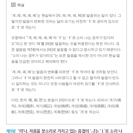
해설
‘계, 례, 몌, 폐, 혜’는 현실에서 [게, 레, 메, 페, 헤]로 발음되는 일이 있다. 그
렇지만 발음이 변화한 것과는 달리 표기는 여전히 ‘ㅖ’로 굳어져 있으므
로 ‘ㅖ’로 적는다.
조항에서 “‘계, 례, 몌, 폐, 혜’의 ‘ㅖ’는 ‘ㅔ’로 소리 나는 경우가 있더라
도”라고 한 것이 ‘례’를 [레]로 발음하는 것을 허용한다는 뜻은 아니다. 표
준 발음법 제5항에서는 [레]로 발음할 수 없다고 명시하고 있기 때문이다.
“소리 나는 경우가 있더라도”는 표준 발음을 제시한 것이 아니라 현실 발
음을 언급한 것이라고 해석해야 한다.
‘계, 몌, 폐, 혜’는 발음의 변화를 따르면 ‘ㅔ’로 적어야 할 것처럼 보인다.
그러나 ‘ㅖ’의 발음이 완전히 사라졌다고 할 수 없고 철자와 발음이 반드
시 일치하는 것도 아니다. 또한 사람들이 여전히 표기를 ‘ㅖ’로 인식하므
로 ‘ㅖ’로 적는다.
다만, 한자 ‘偈, 揭, 憩’는 본음이 [게]이므로 ‘ㅔ’로 적는다. 따라서 ‘게구(偈
句), 게제(偈諦), 게기(揭記), 게방(揭榜), 게양(揭揚), 게재(揭載), 게판(揭
板), 게류(憩流), 게식(憩息), 게휴(憩休)’ 등도 ‘게’로 적는다.
제9항
‘의’나, 자음을 첫소리로 가지고 있는 음절의 ‘ㅢ’는 ‘ㅣ’로 소리 나