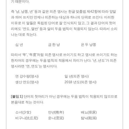
기 때문이다.
즉 ‘냥, 냥쭝, 년’ 등과 같은 의존 명사는 한글 맞춤법 제42항에 따라 앞말
과 띄어 쓰지만 언제나 의존하는 대상과 하나의 단위로 쓰인다. 이러한
이유로 이 말들은 독립된 단어로 잘 인식되지 않고, 그 결과 단어의 첫머
리에도 ‘연도, 열반’ 등과 달리 두음 법칙이 적용되지 않는다. 따라서 소리
나는 대로 적는다.
십 년
금 한 냥
은 두 냥쭝
따라서 ‘年’, ‘年度’처럼 의존 명사로 쓰이기도 하고 명사로 쓰이기도 하는
한자어의 경우에는 두음 법칙의 적용에서 차이가 난다. ‘년, 년도’가 의존
명사라면 ‘연, 연도’는 명사이다.
연 강수량(명사)
일 년(의존 명사)
생산 연도(명사)
2018 년도(의존 명사)
[붙임 1]
단어의 첫머리가 아닌 경우에는 두음 법칙이 적용되지 않으므로
본음대로 적는 것이다.
소녀(少女)
만년(晩年)
배뇨(排尿)
비구니(比丘尼)
운니(雲泥)
탐닉(耽溺)