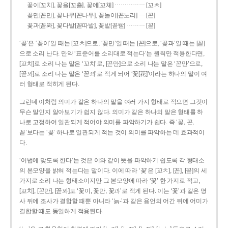
……………
꽃이[꼬치], 꽃을[꼬츨], 꽃에[꼬체]
[꼬ㅊ]
…
꽃만[꼰만], 꽃나무[꼰나무], 꽃놀이[꼰노리]
[꼰]
………
꽃과[꼳꽈], 꽃다발[꼳따발], 꽃밭[꼳빧]
[꼳]
‘꽃’은 ‘꽃이’일 때는 [꼬ㅊ]으로, ‘꽃만’일 때는 [꼰]으로, ‘꽃과’일 때는 [꼳]
으로 소리 난다. 만약 ‘표준어를 소리대로 적는다’는 원칙만 적용한다면,
[꼬치]로 소리 나는 말은 ‘꼬치’로, [꼰만]으로 소리 나는 말은 ‘꼰만’으로,
[꼳꽈]로 소리 나는 말은 ‘꼳꽈’로 적게 되어 ‘꽃[花]’이라는 하나의 말이 여
러 형태로 적히게 된다.
그런데 이처럼 의미가 같은 하나의 말을 여러 가지 형태로 적으면 그것이
무슨 말인지 알아보기가 쉽지 않다. 의미가 같은 하나의 말은 형태를 하
나로 고정하여 일관되게 적어야 의미를 파악하기가 쉽다. 즉 ‘꽃, 꼰,
꼳’보다는 ‘꽃’ 하나로 일관되게 적는 것이 의미를 파악하는 데 효과적이
다.
‘어법에 맞도록 한다’는 것은 이와 같이 뜻을 파악하기 쉽도록 각 형태소
의 본모양을 밝혀 적는다는 말이다. 이에 따라 ‘꽃’은 [꼬ㅊ], [꼰], [꼳]의 세
가지로 소리 나는 형태소이지만 그 본모양에 따라 ‘꽃’ 한 가지로 적고,
[꼬치], [꼰만], [꼳꽈]도 ‘꽃이, 꽃만, 꽃과’로 적게 된다. 이는 ‘꽃’과 같은 명
사 뒤에 조사가 결합할 때뿐 아니라 ‘늙-’과 같은 용언의 어간 뒤에 어미가
결합할 때도 동일하게 적용된다.