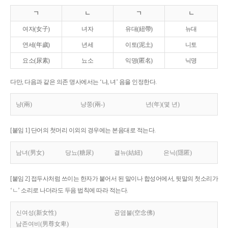
ㄱ
ㄴ
ㄱ
ㄴ
여자(女子)
녀자
유대(紐帶)
뉴대
연세(年歲)
년세
이토(泥土)
니토
요소(尿素)
뇨소
익명(匿名)
닉명
다만, 다음과 같은 의존 명사에서는 ‘냐, 녀’ 음을 인정한다.
냥(兩)
냥쭝(兩-)
년(年)(몇 년)
[붙임 1] 단어의 첫머리 이외의 경우에는 본음대로 적는다.
남녀(男女)
당뇨(糖尿)
결뉴(結紐)
은닉(隱匿)
[붙임 2] 접두사처럼 쓰이는 한자가 붙어서 된 말이나 합성어에서, 뒷말의 첫소리가
‘ㄴ’ 소리로 나더라도 두음 법칙에 따라 적는다.
신여성(新女性)
공염불(空念佛)
남존여비(男尊女卑)