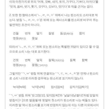
이와 마찬가지로 위의 ‘어깨, 오빠, 새끼, 토끼, 가꾸다, 기쁘다, 아끼다’를
‘엇개, 옵바, 샛기, 톳기, 갓구다, 깃브다, 앗기다’로 적을 근거는 없다.
2. 또한 한 형태소에서 ‘ㄴ, ㄹ, ㅁ, ㅇ’ 뒤에서 나는 된소리도 소리대로 적
는다. 받침 ‘ㄴ, ㄹ, ㅁ, ㅇ’은 뒤에 오는 예사소리를 된소리로 바꾸어 주는
필연적인 조건이 아니다.
건들
번개
딸기
절벙
듬성
함지
(하다)
껑둥
뭉실
(하다)
따라서 ‘ㄴ, ㄹ, ㅁ, ㅇ’ 뒤에 오는 된소리는 특별한 까닭이 있다고 할 수 없
으므로 소리 나는 대로 표기한다.
건뜻
번쩍
딸꾹
절뚝
듬뿍
함빡
(거리다)
껑뚱
뭉뚱
(하다)
(그리다)
그렇지만 ‘ㄱ, ㅂ’ 받침 뒤에 연결되는 ‘ㄱ, ㄷ, ㅂ, ㅅ, ㅈ’은 언제나 된소리
로 소리 나므로 이러한 경우에는 된소리로 표기하지 않는다.
늑대[늑때]
낙지[낙찌]
접시[접씨]
갑자기[갑짜기]
‘ㄱ, ㅂ’ 받침 외에 ‘믿고[믿꼬], 잊지[읻찌]’와 ‘낯설다[낟썰다]’처럼 앞말의
받침이 [ㄷ]으로 발음될 때 뒷말의 첫소리가 된소리로 나는 예들도 있다.
이러한 말 역시 된소리를 표기에 반영하지 않는데 이는 다른 이유에서이