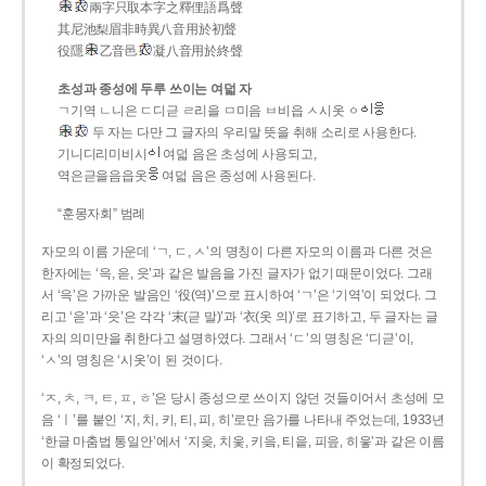
兩字只取本字之釋俚語爲聲
其尼池梨眉非時異八音用於初聲
役隱
乙音邑
凝八音用於終聲
초성과 종성에 두루 쓰이는 여덟 자
ㄱ기역 ㄴ니은 ㄷ디귿 ㄹ리을 ㅁ미음 ㅂ비읍 ㅅ시옷 ㆁ
두 자는 다만 그 글자의 우리말 뜻을 취해 소리로 사용한다.
기니디리미비시
여덟 음은 초성에 사용되고,
역은귿을음읍옷
여덟 음은 종성에 사용된다.
“훈몽자회” 범례
자모의 이름 가운데 ‘ㄱ, ㄷ, ㅅ’의 명칭이 다른 자모의 이름과 다른 것은
한자에는 ‘윽, 읃, 읏’과 같은 발음을 가진 글자가 없기 때문이었다. 그래
서 ‘윽’은 가까운 발음인 ‘役(역)’으로 표시하여 ‘ㄱ’은 ‘기역’이 되었다. 그
리고 ‘읃’과 ‘읏’은 각각 ‘末(귿 말)’과 ‘衣(옷 의)’로 표기하고, 두 글자는 글
자의 의미만을 취한다고 설명하였다. 그래서 ‘ㄷ’의 명칭은 ‘디귿’이,
‘ㅅ’의 명칭은 ‘시옷’이 된 것이다.
‘ㅈ, ㅊ, ㅋ, ㅌ, ㅍ, ㅎ’은 당시 종성으로 쓰이지 않던 것들이어서 초성에 모
음 ‘ㅣ’를 붙인 ‘지, 치, 키, 티, 피, 히’로만 음가를 나타내 주었는데, 1933년
‘한글 마춤법 통일안’에서 ‘지읒, 치읓, 키읔, 티읕, 피읖, 히읗’과 같은 이름
이 확정되었다.