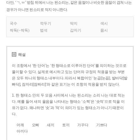
다만, ‘ㄱ, ㅂ’ 받침 뒤에서 나는 된소리는, 같은 음절이나 비슷한 음절이 겹쳐 나는
경우가 아니면 된소리로 적지 아니한다.
국수
깍두기
딱지
색시
싹둑(~싹둑)
법석
갑자기
몹시
해설
이 조항에서 ‘한 단어’는 ‘한 형태소로 이루어진 단어’를 의미하는 것으로
풀이할 수 있다. 실제로 예시하고 있는 단어와 규정의 적용을 받는 부분
은 모두 하나의 형태소 내부이다. 따라서 복합어인 ‘눈곱[눈꼽], 발바닥[발
빠닥], 잠자리[잠짜리]’와 같은 표기는 이 조항의 적용을 받지 않는다.
1. 한 형태소 안의 두 모음 사이에서 나는 된소리는 소리 나는 대로 적는
다. 예를 들어 새의 울음을 나타내는 형태소 ‘소쩍’은 ‘솟적’으로 적을 이
유가 없다. 왜냐하면 ‘솟’과 ‘적’이 의미가 있는 형태소가 아니기 때문이
다.
어깨
오빠
새끼
토끼
가꾸다
기쁘다
아끼다