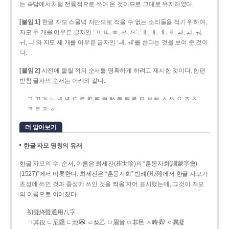
는 속담에서처럼 전통적으로 쓰여 온 것이므로 그대로 유지하였다.
[붙임 1]
한글 자모 스물넉 자만으로 적을 수 없는 소리들을 적기 위하여,
자모 두 개를 어우른 글자인 ‘ㄲ, ㄸ, ㅃ, ㅆ, ㅉ’, ‘ㅐ, ㅒ, ㅔ, ㅖ, ㅘ, ㅚ, ㅝ,
ㅟ, ㅢ’와 자모 세 개를 어우른 글자인 ‘ㅙ, ㅞ’를 쓴다는 것을 보여 준 것이
다.
[붙임 2]
사전에 올릴 적의 순서를 명확하게 하려고 제시한 것이다. 한편
받침 글자의 순서는 아래와 같다.
ㄱ ㄲ ㄳ ㄴ ㄵ ㄶ ㄷ ㄹ ㄺ ㄻ ㄼ ㄽ ㄾ ㄿ ㅀ ㅁ ㅂ ㅄ ㅅ ㅆ ㅇ ㅈ ㅊ
ㅋ ㅌ ㅍ ㅎ
더 알아보기
한글 자모 명칭의 유래
한글 자모의 수, 순서, 이름은 최세진(崔世珍)의 “훈몽자회(訓蒙字會)
(1527)”에서 비롯한다. 최세진은 “훈몽자회” 범례(凡例)에서 한글 자모가
초성에 쓰인 것과 종성에 쓰인 것을 짝을 지어 표시했는데, 그것이 자모
의 이름으로 이어졌다.
初聲終聲通用八字
ㄱ其役 ㄴ尼隱 ㄷ池
ㄹ梨乙 ㅁ眉音 ㅂ非邑 ㅅ時
ㆁ異凝