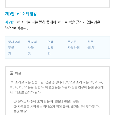
제3절 'ㄷ' 소리 받침
제7항
‘ㄷ’ 소리로 나는 받침 중에서 ‘ㄷ’으로 적을 근거가 없는 것은
‘ㅅ’으로 적는다.
덧저고리
돗자리
엇셈
웃어른
핫옷
무릇
사뭇
얼핏
자칫하면
뭇[衆]
옛
첫
헛
해설
‘ㄷ’ 소리로 나는 받침이란, 음절 종성에서 [ㄷ]으로 소리 나는 ‘ㄷ, ㅅ, ㅆ,
ㅈ, ㅊ, ㅌ, ㅎ’ 등을 말한다. 이 받침들은 다음과 같은 경우에 음절 종성에
서 [ㄷ]으로 소리가 난다.
① 형태소가 뒤에 오지 않을 때: 밭[받], 빚[빋], 꽃[꼳]
② 자음으로 시작하는 형태소가 뒤에 올 때: 밭과[받꽈], 젖다[젇따],
꽃병[꼳뼝]