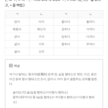
고, ㄴ을 버림.)
ㄱ
ㄴ
ㄱ
ㄴ
맏이
마지
핥이다
할치다
해돋이
해도지
걷히다
거치다
굳이
구지
닫히다
다치다
같이
가치
묻히다
무치다
끝이
끄치
해설
여기서 말하는 ‘종속적(從屬的) 관계’란, 실질 형태소인 체언, 어근, 용언
어간 등에 형식 형태소인 조사, 접미사, 어미 등이 결합하는 관계를 말한
다.
솥이[소치]: 솥(실질 형태소)+이(형식 형태소)
묻히다[무치다]: 묻­-(실질 형태소)+­-히­-(형식 형태소)+-다(형식 형태
소)