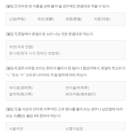
[붙임 2] 외자로 된 이름을 성에 붙여 쓸 경우에도 본음대로 적을 수 있다.
신립(申砬)
최린(崔麟)
채륜(蔡倫)
하륜(河崙)
[붙임 3] 준말에서 본음으로 소리 나는 것은 본음대로 적는다.
국련(국제 연합)
한시련(한국 시각 장애인 연합회)
[붙임 4] 접두사처럼 쓰이는 한자가 붙어서 된 말이나 합성어에서, 뒷말의 첫소리가
‘ㄴ’ 또는 ‘ㄹ’ 소리로 나더라도 두음 법칙에 따라 적는다.
역이용(逆利用)
연이율(年利率)
열역학(熱力學)
해외여행(海外旅行)
[붙임 5] 둘 이상의 단어로 이루어진 고유 명사를 붙여 쓰는 경우나 십진법에 따라
쓰는 수(數)도 붙임 4에 준하여 적는다.
서울여관
신흥이발관