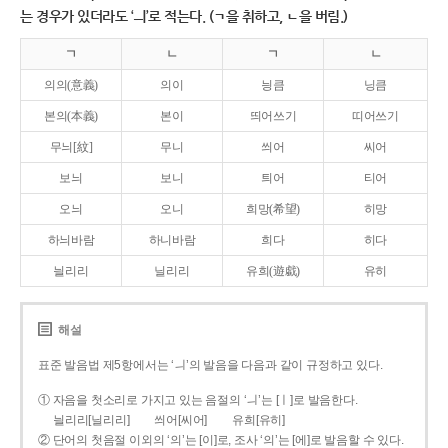
는 경우가 있더라도 ‘ㅢ’로 적는다. (ㄱ을 취하고, ㄴ을 버림.)
ㄱ
ㄴ
ㄱ
ㄴ
의의(意義)
의이
닁큼
닝큼
본의(本義)
본이
띄어쓰기
띠어쓰기
무늬[紋]
무니
씌어
씨어
보늬
보니
틔어
티어
오늬
오니
희망(希望)
히망
하늬바람
하니바람
희다
히다
늴리리
닐리리
유희(遊戱)
유히
해설
표준 발음법 제5항에서는 ‘ㅢ’의 발음을 다음과 같이 규정하고 있다.
① 자음을 첫소리로 가지고 있는 음절의 ‘ㅢ’는 [ㅣ]로 발음한다.
늴리리[닐리리]
씌어[씨어]
유희[유히]
② 단어의 첫음절 이외의 ‘의’는 [이]로, 조사 ‘의’는 [에]로 발음할 수 있다.