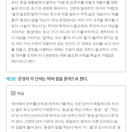
르다. 한글 맞춤법에서 말하는 ‘어법’은 표준어를 어떻게 적을지를 정해
놓은 것으로, 표기와 관련된 원리이다. 그런데 일반적인 의미의 ‘어법’은
‘말의 일정한 법칙’이라는 뜻으로 적용 범위가 무척 넓은 개념이다. 예를
들어 “동생이 밥을 먹는다.”라는 문장에서는 여러 가지 규칙을 찾아볼 수
있다. 서술어 ‘먹는다’는 주어와 목적어가 필요하며, 주어의 지시 대상을
가리키는 ‘동생’에는 조사 ‘가’가 아니라 ‘이’가 붙어야 하고, 목적어의 지
시 대상을 가리키는 ‘밥’에는 조사 ‘를’이 아니라 ‘을’이 붙어야 한다는 등
의 여러 가지 규칙이 적용되어 있는 것이다. 이 외에도 소리를 내고, 단어
를 만들고, 문장을 사용하는 데에는 수없이 많은 규칙이 필요하다. 이처
럼 언어를 조직하거나 운영하는 데에 필요한 규칙을 폭넓게 ‘어법(語
法)’이라고 한다.
제2항
문장의 각 단어는 띄어 씀을 원칙으로 한다.
해설
국어에서 단어를 단위로 띄어쓰기를 하는 것은 단어가 독립적으로 쓰이
는 말의 최소 단위이기 때문이다. ‘동생 밥 먹는다’에서 ‘동생’, ‘밥’, ‘먹는
다’는 각각이 단어이므로 띄어쓰기의 단위가 되어 ‘동생 밥 먹는다’로 띄
어 쓴다. 그런데 단어 가운데 조사는 독립성이 없어서 다른 단어와는 달
리 앞말에 붙여 쓴다. ‘동생이 밥을 먹는다’에서 ‘이’, ‘을’은 조사이므로 ‘동