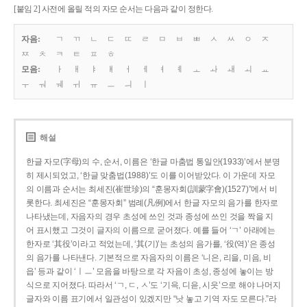
[붙임 2] 사전에 올릴 적의 자모 순서는 다음과 같이 정한다.
자음:
ㄱ
ㄲ
ㄴ
ㄷ
ㄸ
ㄹ
ㅁ
ㅂ
ㅃ
ㅅ
ㅆ
ㅇ
ㅈ
ㅉ
ㅊ
ㅋ
ㅌ
ㅍ
ㅎ
모음:
ㅏ
ㅐ
ㅑ
ㅒ
ㅓ
ㅔ
ㅕ
ㅖ
ㅗ
ㅘ
ㅙ
ㅚ
ㅛ
ㅜ
ㅝ
ㅞ
ㅟ
ㅠ
ㅡ
ㅢ
ㅣ
해설
한글 자모(字母)의 수, 순서, 이름은 ‘한글 마춤법 통일안(1933)’에서 분명
히 제시되었고, ‘한글 맞춤법(1988)’도 이를 이어받았다. 이 가운데 자모
의 이름과 순서는 최세진(崔世珍)의 “훈몽자회(訓蒙字會)(1527)”에서 비
롯한다. 최세진은 “훈몽자회” 범례(凡例)에서 한글 자모의 음가를 한자로
나타냈는데, 자음자의 경우 초성에 쓰인 것과 종성에 쓰인 것을 짝을 지
어 표시했고 그것이 글자의 이름으로 굳어졌다. 예를 들어 ‘ㄱ’ 아래에는
한자로 ‘其役’이라고 적었는데, ‘其(기)’는 초성의 음가를, ‘役(역)’은 종성
의 음가를 나타낸다. 기본적으로 자음자의 이름은 ‘니은, 리을, 미음, 비
읍’ 등과 같이 ‘ㅣㅡ’ 모음을 바탕으로 각 자음이 초성, 종성에 놓이는 방
식으로 지어졌다. 따라서 ‘ㄱ, ㄷ, ㅅ’도 ‘기윽, 디읃, 시읏’으로 해야 나머지
글자와 이름 표기에서 일관성이 있겠지만 “낫 놓고 기역 자도 모른다.”라