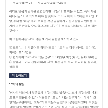
주의[주의/주이]
우리의[우리의/우리에]
이러한 발음의 변화를 반영한다면 ‘ㅢ’는 ‘ㅣ’로 적을 수 있고, 특히 자음
뒤에서는 ‘ㅣ’로 적도록 해야 할 것이다. 그러나 이미 익숙해진 표기인 ‘희
망, 주의’를 ‘히망, 주이’로 적는 것은 공감하기 어렵고 발음의 변화를 표
기에 모두 반영할 수도 없으므로 ‘ㅢ’가 ‘ㅣ’로 소리 나더라도 ‘ㅢ’로 적는
것이다.
이 조항에서는 ‘ㅢ’로 적는 세 가지 유형을 제시하고 있다.
① 모음 ‘ㅡ, ㅣ’가 줄어든 형태이므로 ‘ㅢ’로 적는 경우: 씌어(←쓰이어),
틔어(←트이어) 등
② 한자어이므로 ‘ㅢ’로 적는 경우: 의의(意義), 희망(希望), 유희(遊戱) 등
③ 발음과 표기의 전통에 따라 ‘ㅢ’로 적는 경우: 무늬, 하늬바람, 늴리리,
닁큼 등
더 알아보기
‘의’의 발음
‘의사의 책임’에서 첫음절의 ‘의’는 [의]로 발음하고 조사 ‘의’는 [의]나 [에]
로 모두 발음할 수 있다. 이들은 [이]로 소리 나는 경우가 아니라서 이 조
항과는 무관하지만, 모두 ‘의’로 적는다는 점에서 공통점이 있다. 즉 첫음
절의 ‘의’는 발음의 변화가 없으므로 ‘의’로 적고, 조사 ‘의’는 [에]로 발음할