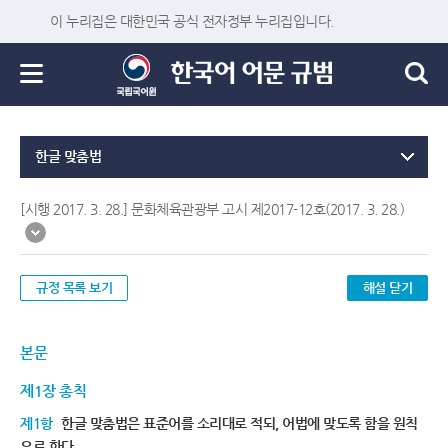
이 누리집은 대한민국 공식 전자정부 누리집입니다.
한글 맞춤법
[시행 2017. 3. 28.] 문화체육관광부 고시 제2017-12호(2017. 3. 28.)
규정 목록 보기
해설 닫기
본문
제1장 총칙
제1항
한글 맞춤법은 표준어를 소리대로 적되, 어법에 맞도록 함을 원칙
으로 한다.