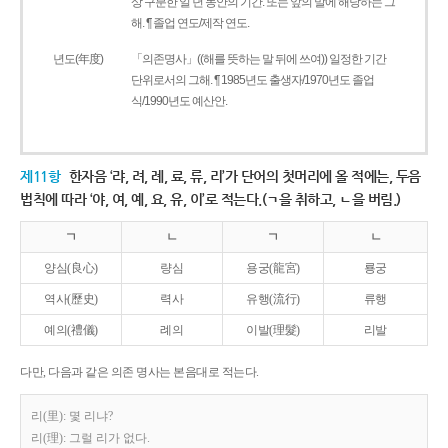
상 구분한 일 년 동안의 기간. 또는 앞의 말에 해당하는 그
해. ¶ 졸업 연도/제작 연도.
년도(年度)
「의존명사」((해를 뜻하는 말 뒤에 쓰여)) 일정한 기간
단위로서의 그해. ¶ 1985년도 출생자/1970년도 졸업
식/1990년도 예산안.
제11항
한자음 ‘랴, 려, 례, 료, 류, 리’가 단어의 첫머리에 올 적에는, 두음
법칙에 따라 ‘야, 여, 예, 요, 유, 이’로 적는다.(ㄱ을 취하고, ㄴ을 버림.)
ㄱ
ㄴ
ㄱ
ㄴ
양심(良心)
량심
용궁(龍宮)
룡궁
역사(歷史)
력사
유행(流行)
류행
예의(禮儀)
례의
이발(理髮)
리발
다만, 다음과 같은 의존 명사는 본음대로 적는다.
리(里): 몇 리냐?
리(理): 그럴 리가 없다.