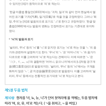
수 있지만 [의]가 원칙이므로 ‘의’로 적는다.
‘한글 마춤법 통일안(1933)’에서는 ‘긔챠, 일긔’와 같이 언어 현실에서 멀
어진 표기를 ‘기차(汽車), 일기(日氣)’로 적을 것을 규정하였다. 그러나 ‘희
망, 주의’는 [의]로 발음되므로 표기도 ‘ㅢ’로 한다고 규정하였다. ‘한글 맞
춤법(1988)’에서는 발음의 변화는 인정하면서 표기는 기존대로 유지하
였다.
‘늬’의 발음과 표기
‘늴리리, 무늬’ 등의 ‘늬’를 ‘니’로 읽지만 표기는 ‘늬’로 하는 것을 ‘ㄴ’의 음
가와 관련하여 설명하기도 한다. ‘무늬’의 ‘ㄴ’은 ‘어머니’의 ‘ㄴ’과 음가가
다르므로 이를 고려하여 ‘늬’로 적는다는 견해이다. 이에 따르면 ‘ㄴ’은
‘ㅣ(ㅑ, ㅕ, ㅛ, ㅠ)’와 결합하면 ‘어머니, 읽으니까’에서의 [니]처럼 경구개
음(硬口蓋音) [ɲ]으로 발음되지만, ‘늴리리, 무늬’ 등의 ‘늬’에서는 구개음
화하지 않은 ‘ㄴ’, 곧 치경음(齒莖音) [n]으로 발음된다. 이를 고려하여 ‘늴
리리, 무늬’ 등에서는 전통적인 표기대로 ‘늬’로 적는다고 본다.
제5절 두음 법칙
제10항
한자음 ‘녀, 뇨, 뉴, 니’가 단어 첫머리에 올 적에는, 두음 법칙에
따라 ‘여, 요, 유, 이’로 적는다. (ㄱ을 취하고, ㄴ을 버림.)