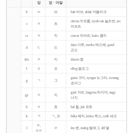
앞
앞ㆍ어말
b
ㅂ
브
bab 버브, ablak 어블러크
citrom 치트롬, nyolcvan 뇰츠번, arc
c
ㅊ
츠
어르츠
cs
ㅊ
치
csavar 처버르, kulcs 쿨치
daru 더루, medve 메드베, gond
d
ㄷ
드
곤드
dzs
ㅈ
지
dzsem 젬
f
ㅍ
프
elfog 엘포그
gumi 구미, nyugta 뉴그터, csomag
g
ㄱ
그
초머그
gyár 자르, hagyma 허지머, nagy
gy
ㅈ
지
너지
h
ㅎ
흐
hal 헐, juh 유흐
k
ㅋ
ㄱ, 크
béka 베커, keksz 켁스, szék 세크
ㄹ,
l
ㄹ
len 렌, meleg 멜레그, dél 델
ㄹㄹ