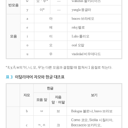
w
오ㆍ우*
―
walkirias 왈키리아스
반모음
y
이*
―
yungla 융글라
a
아
braceo 브라세오
e
에
reloj 렐로
모음
i
이
Lulio 룰리오
o
오
ocal 오칼
u
우
viudedad 비우데다드
* ll, y, ñ, w의 '이, 니, 오, 우'는 다른 모음과 결합할 때 합쳐서 1 음절로 적는다.
표 3
이탈리아어 자모와 한글 대조표
한글
자모
보기
자음
모음 앞
앞ㆍ어말
b
ㅂ
브
Bologna 볼로냐, bravo 브라보
Como 코모, Sicilia 시칠리아,
c
ㅋ, ㅊ
크
Boccaccio 보카치오,