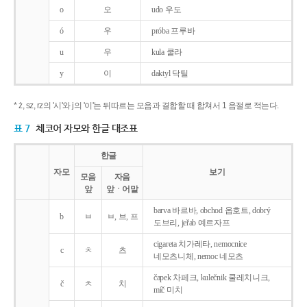
o
오
udo 우도
ó
우
próba 프루바
u
우
kula 쿨라
y
이
daktyl 닥틸
* ż, sz, rz의 '시'와 j의 '이'는 뒤따르는 모음과 결합할 때 합쳐서 1 음절로 적는다.
표 7
체코어 자모와 한글 대조표
한글
자모
보기
모음
자음
앞
앞ㆍ어말
barva 바르바, obchod 옵호트, dobrý
b
ㅂ
ㅂ, 브, 프
도브리, jeřab 예르자프
cigareta 치가레타, nemocnice
c
ㅊ
츠
네모츠니체, nemoc 네모츠
čapek 차페크, kulečnik 쿨레치니크,
č
ㅊ
치
míč 미치