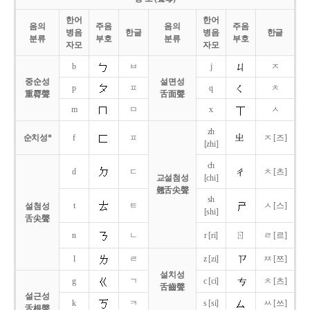
한어
한어
음의
주음
음의
주음
병음
한글
병음
한글
분류
부호
분류
부호
자모
자모
b
ㅂ
j
ㅈ
중순성
설면성
p
ㅍ
q
ㅊ
重脣聲
舌面聲
m
ㅁ
x
ㅅ
zh
순치성*
f
ㅍ
ㅈ [즈]
[zhi]
ch
d
ㄷ
ㅊ [츠]
교설첨성
[chi]
翹舌尖聲
sh
t
ㅌ
ㅅ [스]
설첨성
[shi]
舌尖聲
ㄖ
n
ㄴ
r [ri]
ㄹ [르]
l
ㄹ
z [zi]
ㅉ [쯔]
설치성
g
ㄱ
c [ci]
ㅊ [츠]
舌齒聲
설근성
k
ㅋ
s [si]
ㅆ [쓰]
舌根聲