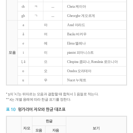
ch
ㅋ
ㅡ
Cheia 케이아
gh
ㄱ
ㅡ
Gheorghe 게오르게
a
아
Arad 아라드
ǎ
어
Bacǎu 바커우
e
에
Elena 엘레나
모음
i
이
pianist 피아니스트
î, â
으
Cîmpina 큼피나, România 로므니아
o
오
Oradea 오라데아
u
우
Nucet 누체트
* ş의 '시'는 뒤따르는 모음과 결합할 때 합쳐서 1 음절로 적는다.
** x는 개별 용례에 따라 한글 표기를 정한다.
표 10
헝가리어 자모와 한글 대조표
한글
자모
보기
모음
자음