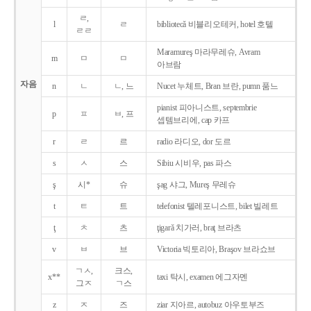
ㄹ,
l
ㄹ
bibliotecǎ 비블리오테커, hotel 호텔
ㄹㄹ
Maramureş 마라무레슈, Avram
m
ㅁ
ㅁ
아브람
자음
n
ㄴ
ㄴ, 느
Nucet 누체트, Bran 브란, pumn 품느
pianist 피아니스트, septembrie
p
ㅍ
ㅂ, 프
셉템브리에, cap 카프
r
ㄹ
르
radio 라디오, dor 도르
s
ㅅ
스
Sibiu 시비우, pas 파스
ş
시*
슈
şag 샤그, Mureş 무레슈
t
ㅌ
트
telefonist 텔레포니스트, bilet 빌레트
ţ
ㅊ
츠
ţigarǎ 치가러, braţ 브라츠
v
ㅂ
브
Victoria 빅토리아, Braşov 브라쇼브
ㄱㅅ,
크스,
x**
taxi 탁시, examen 에그자멘
그ㅈ
ㄱ스
z
ㅈ
즈
ziar 지아르, autobuz 아우토부즈