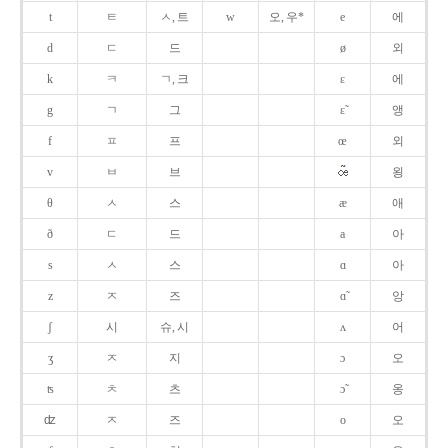
t
ㅌ
ㅅ, 트
w
오, 우*
e
에
d
ㄷ
드
ø
외
k
ㅋ
ㄱ, 크
ɛ
에
g
ㄱ
그
ɛ̃
앵
f
ㅍ
프
œ
외
v
ㅂ
브
욍
θ
ㅅ
스
æ
애
ð
ㄷ
드
a
아
s
ㅅ
스
ɑ
아
z
ㅈ
즈
ɑ̃
앙
ʃ
시
슈, 시
ʌ
어
ʒ
ㅈ
지
ɔ
오
ʦ
ㅊ
츠
ɔ̃
옹
ʣ
ㅈ
즈
o
오