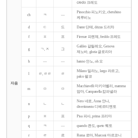
credo 크레도
Pinocchio 피노키오, cherubino
ch
ㅋ
―
케루비노
d
ㄷ
드
Dante 단테, drizza 드리차
f
ㅍ
프
Firenze 피렌체, freddo 프레도
Galileo 갈릴레오, Genova
g
ㄱ, ㅈ
그
제노바, gloria 글로리아
h
―
―
hanno 안노, oh 오
Milano 밀라노, largo 라르고,
l
ㄹ, ㄹㄹ
ㄹ
palco 팔코
자음
Macchiavelli 마키아벨리, mamma
m
ㅁ
ㅁ
맘마, Campanella 캄파넬라
Nero 네로, Anna 안나,
n
ㄴ
ㄴ
divertimento 디베르티멘토
p
ㅍ
프
Pisa 피사, prima 프리마
q
ㅋ
―
quando 콴도, queto 퀘토
r
ㄹ
르
Roma 로마, Marconi 마르코니