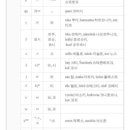
스트로프
qu
크ㅂ
ㅡ
quasi 크바시
ruka 루카, harmonika 하르모니카, mír
r
ㄹ
르
미르
르주,
řeka 르제카, námořník 나모르주니크,
ř
르ㅈ
르슈,
hořký 호르슈키,
르시
kouř 코우르시
s
ㅅ
스
sedlo 세들로, máslo 마슬로, nos 노스
šaty 샤티, Šternberk 슈테른베르크,
š
시*
슈, 시
koš 코시
t
ㅌ
트
tam 탐, matka 마트카, bolest 볼레스트
t'
티*
티
tělo 텔로, štěstí 슈테스티, obět' 오베티
vysoký 비소키, knihovna 크니호브나,
v
ㅂ
브, 프
kov 코프
w
ㅂ
브, 프
ㄱㅅ,
x**
ㄱ스
xerox 제록스, saxofón 삭소폰
ㅈ