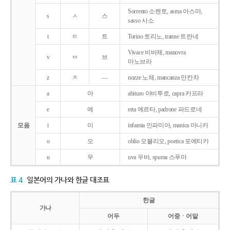
Sorrento 소렌토, asma 아스마,
s
ㅅ
스
sasso 사소
t
ㅌ
트
Torino 토리노, tranne 트란네
Vivace 비바체, manovra
v
ㅂ
브
마노브라
z
ㅊ
―
nozze 노체, mancanza 만칸차
a
아
abituro 아비투로, capra 카프라
e
에
erta 에르타, padrone 파드로네
모음
i
이
infamia 인파미아, manica 마니카
o
오
oblio 오블리오, poetica 포에티카
u
우
uva 우바, spuma 스푸마
표 4
일본어의 가나와 한글 대조표
한글
가나
어두
어중ㆍ어말