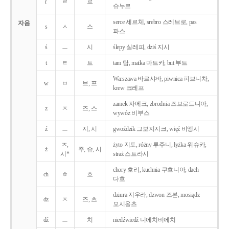
r
ㄹ
르
슈누르
serce 세르체, srebro 스레브로, pas
자음
s
ㅅ
스
파스
ś
ㅡ
시
ślepy 실레피, dziś 지시
t
ㅌ
트
tam 탐, matka 마트카, but 부트
Warszawa 바르샤바, piwnica 피브니차,
w
ㅂ
브, 프
krew 크레프
zamek 자메크, zbrodnia 즈브로드니아,
z
ㅈ
즈, 스
wywóz 비부스
ź
ㅡ
지, 시
gwoździk 그보지지크, więź 비엥시
ㅈ,
żyto 지토, różny 루주니, łyżka 위슈카,
ż
주, 슈, 시
시*
straż 스트라시
chory 호리, kuchnia 쿠흐니아, dach
ch
ㅎ
흐
다흐
dziura 지우라, dzwon 즈본, mosiądz
dz
ㅈ
즈, 츠
모시옹츠
dź
ㅡ
치
niedźwiedź 니에치비에치