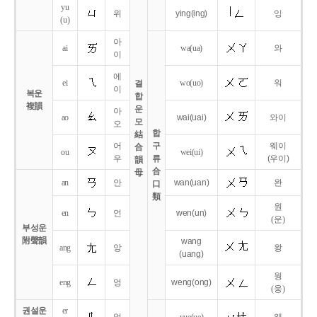
yu
위
ying
(ing)
잉
(u)
아
ai
wa
(ua)
와
이
에
ei
wo
(uo)
워
결
이
복운
합
複韻
운
아
ao
wai
(uai)
와이
모
오
합
結
어
구
웨이
合
ou
wei
(ui)
우
류
(우이)
韻
合
母
an
안
wan
(uan)
완
口
類
원
en
언
wen
(un)
(운)
부성운
附聲韻
wang
ang
앙
왕
(uang)
웡
eng
엉
weng
(ong)
(웅)
권설운
er