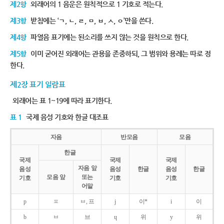
제2항
외래어의 1 음운은 원칙적으로 1 기호로 적는다.
제3항
받침에는 ‘ㄱ, ㄴ, ㄹ, ㅁ, ㅂ, ㅅ, ㅇ’만을 쓴다.
제4항
파열음 표기에는 된소리를 쓰지 않는 것을 원칙으로 한다.
제5항
이미 굳어진 외래어는 관용을 존중하되, 그 범위와 용례는 따로 정
한다.
제2장 표기 일람표
외래어는 표 1~19에 따라 표기한다.
표 1
국제 음성 기호와 한글 대조표
자음
반모음
모음
한글
국제
국제
국제
자음 앞
음성
음성
한글
음성
한글
모음 앞
또는
기호
기호
기호
어말
p
ㅍ
ㅂ, 프
j
이*
i
이
b
ㅂ
브
ɥ
위
y
위