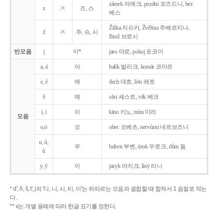
zámek 자메크, pozdní 포즈드니, bez
z
ㅈ
즈, 스
베스
Žižka 지슈카, Žvěřina 주베르지나,
ž
ㅈ
주, 슈, 시
Brož 브로시
반모음
j
이*
jaro 야로, pokoj 포코이
a, á
아
balík 발리크, komár 코마르
e, é
에
dech 데흐, léto 레토
ě
예
sěst 셰스트, věk 베크
i, í
이
kino 키노, míra 미라
모음
o,ó
오
obec 오베츠, nervózni 네르보즈니
u, ú,
우
buben 부벤, úrok 우로크, dům 둠
ů
y, ý
이
jazyk
야지크, líný 리니
* d', ň, š, t', j의 '디, 니, 시, 티, 이'는 뒤따르는 모음과 결합할 때 합쳐서 1 음절로 적는
다.
** x는 개별 용례에 따라 한글 표기를 정한다.