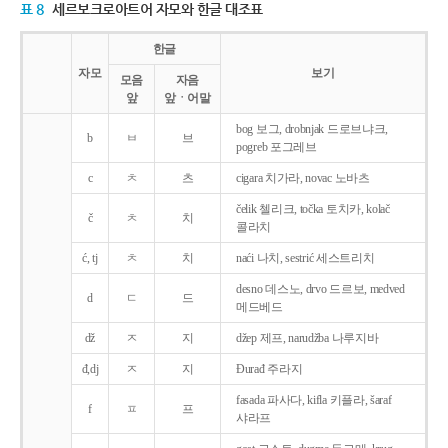
표 8
세르보크로아트어 자모와 한글 대조표
한글
자모
보기
모음
자음
앞
앞ㆍ어말
bog 보그, drobnjak 드로브냐크,
b
ㅂ
브
pogreb 포그레브
c
ㅊ
츠
cigara 치가라, novac 노바츠
čelik 첼리크, točka 토치카, kolač
č
ㅊ
치
콜라치
ć, tj
ㅊ
치
naći 나치, sestrić 세스트리치
desno 데스노, drvo 드르보, medved
d
ㄷ
드
메드베드
dž
ㅈ
지
džep 제프, narudžba 나루지바
đ,dj
ㅈ
지
Ðurađ 주라지
fasada 파사다, kifla 키플라, šaraf
f
ㅍ
프
샤라프