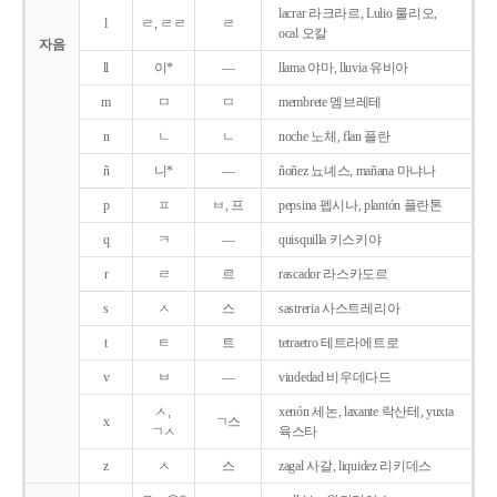
lacrar 라크라르, Lulio 룰리오,
l
ㄹ, ㄹㄹ
ㄹ
ocal 오칼
자음
ll
이*
―
llama 야마, lluvia 유비아
m
ㅁ
ㅁ
membrete 멤브레테
n
ㄴ
ㄴ
noche 노체, flan 플란
ñ
니*
―
ñoñez 뇨녜스, mañana 마냐나
p
ㅍ
ㅂ, 프
pepsina 펩시나, plantón 플란톤
q
ㅋ
―
quisquilla 키스키야
r
ㄹ
르
rascador 라스카도르
s
ㅅ
스
sastreria 사스트레리아
t
ㅌ
트
tetraetro 테트라에트로
v
ㅂ
―
viudedad 비우데다드
ㅅ,
xenón 세논, laxante 락산테, yuxta
x
ㄱ스
ㄱㅅ
육스타
z
ㅅ
스
zagal 사갈, liquidez 리키데스