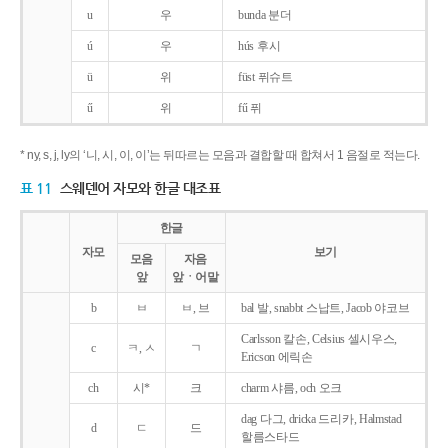
u
우
bunda 분더
ú
우
hús 후시
ü
위
füst 퓌슈트
ű
위
fű 퓌
* ny, s, j, ly의 ‘니, 시, 이, 이’는 뒤따르는 모음과 결합할 때 합쳐서 1 음절로 적는다.
표 11
스웨덴어 자모와 한글 대조표
한글
자모
보기
모음
자음
앞
앞ㆍ어말
b
ㅂ
ㅂ, 브
bal 발, snabbt 스납트, Jacob 야코브
Carlsson 칼손, Celsius 셀시우스,
c
ㅋ, ㅅ
ㄱ
Ericson 에릭손
ch
시*
크
charm 샤름, och 오크
dag 다그, dricka 드리카, Halmstad
d
ㄷ
드
할름스타드