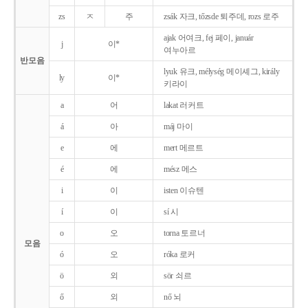
zs
ㅈ
주
zsák 자크, tőzsde 퇴주데, rozs 로주
ajak 어여크, fej 페이, január
j
이*
여누아르
반모음
lyuk 유크, mélység 메이셰그, király
ly
이*
키라이
a
어
lakat 러커트
á
아
máj 마이
e
에
mert 메르트
é
에
mész 메스
i
이
isten 이슈텐
í
이
sí 시
o
오
torna 토르너
모음
ó
오
róka 로커
ö
외
sör 쇠르
ő
외
nő 뇌