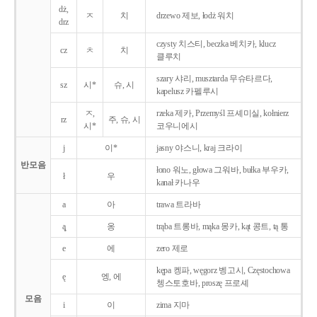
dż,
ㅈ
치
drzewo 제보, łodż 워치
drz
czysty 치스티, beczka 베치카, klucz
cz
ㅊ
치
클루치
szary 샤리, musztarda 무슈타르다,
sz
시*
슈, 시
kapelusz 카펠루시
ㅈ,
rzeka 제카, Przemyśl 프셰미실, kołnierz
rz
주, 슈, 시
시*
코우니에시
j
이*
jasny 야스니, kraj 크라이
반모음
łono 워노, głowa 그워바, bułka 부우카,
ł
우
kanał 카나우
a
아
trawa 트라바
ą̨
옹
trąba 트롱바, mąka 몽카, kąt 콩트, tą 통
e
에
zero 제로
kępa 켕파, węgorz 벵고시, Częstochowa
ę
엥, 에
쳉스토호바, proszę 프로셰
모음
i
이
zima 지마