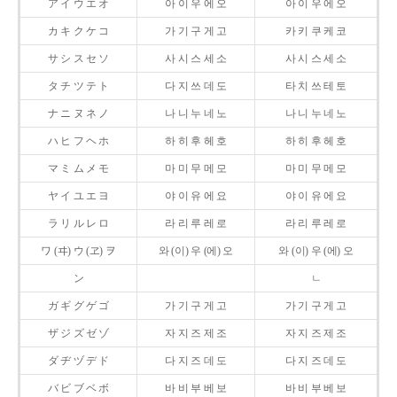
ア イ ウ エ オ
아 이 우 에 오
아 이 우 에 오
カ キ ク ケ コ
가 기 구 게 고
카 키 쿠 케 코
サ シ ス セ ソ
사 시 스 세 소
사 시 스 세 소
タ チ ツ テ ト
다 지 쓰 데 도
타 치 쓰 테 토
ナ ニ ヌ ネ ノ
나 니 누 네 노
나 니 누 네 노
ハ ヒ フ ヘ ホ
하 히 후 헤 호
하 히 후 헤 호
マ ミ ム メ モ
마 미 무 메 모
마 미 무 메 모
ヤ イ ユ エ ヨ
야 이 유 에 요
야 이 유 에 요
ラ リ ル レ ロ
라 리 루 레 로
라 리 루 레 로
ワ (ヰ) ウ (ヱ) ヲ
와 (이) 우 (에) 오
와 (이) 우 (에) 오
ン
ㄴ
ガ ギ グ ゲ ゴ
가 기 구 게 고
가 기 구 게 고
ザ ジ ズ ゼ ゾ
자 지 즈 제 조
자 지 즈 제 조
ダ ヂ ヅ デ ド
다 지 즈 데 도
다 지 즈 데 도
バ ビ ブ ベ ボ
바 비 부 베 보
바 비 부 베 보