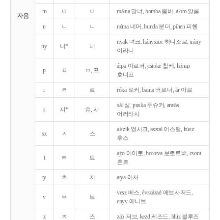
m
ㅁ
ㅁ
málna 말너, bomba 봄버, álom 알롬
자음
n
ㄴ
ㄴ
néma 네머, bunda 분더, pihen 피헨
nyak 녀크, hányszor 하니소르, irány
ny
니*
니
이라니
árpa 아르퍼, csipke 칩케, hónap
p
ㅍ
ㅂ, 프
호너프
r
ㄹ
르
róka 로커, barna 버르너, ár 아르
sál 샬, puska 푸슈카, aratás
s
시*
슈, 시
어러타시
alszik 얼시크, asztal 어스털, húsz
sz
ㅅ
스
후스
ajto 어이토, borotva 보로트버, csont
t
ㅌ
트
촌트
ty
ㅊ
치
atya 어처
vesz 베스, évszázad 에브사저드,
v
ㅂ
브
enyv 에니브
z
ㅈ
즈
zab 저브, kezd 케즈드, blúz 블루즈