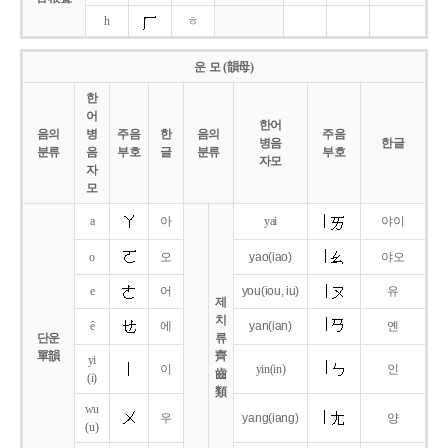
h
ㅎ
운 모 (韻母)
한
어
한어
음의
병
주음
한
음의
주음
병음
한글
분류
음
부호
글
분류
부호
자모
자
모
a
아
yai
야이
o
오
yao
(iao)
야오
e
어
you
(iou,
iu)
유
제
치
ê
에
yan
(ian)
옌
단운
류
單韻
齊
yi
이
yin(in)
인
齒
(i)
類
wu
우
yang
(iang)
양
(u)