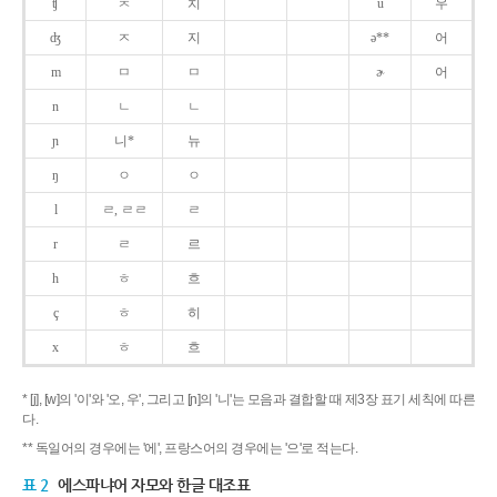
ʧ
ㅊ
치
u
우
ʤ
ㅈ
지
ə**
어
m
ㅁ
ㅁ
ɚ
어
n
ㄴ
ㄴ
ɲ
니*
뉴
ŋ
ㅇ
ㅇ
l
ㄹ, ㄹㄹ
ㄹ
r
ㄹ
르
h
ㅎ
흐
ç
ㅎ
히
x
ㅎ
흐
* [j], [w]의 '이'와 '오, 우', 그리고 [ɲ]의 '니'는 모음과 결합할 때 제3장 표기 세칙에 따른
다.
** 독일어의 경우에는 '에', 프랑스어의 경우에는 '으'로 적는다.
표 2
에스파냐어 자모와 한글 대조표