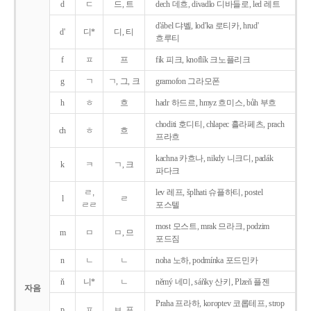
d
ㄷ
드, 트
dech 데흐, divadlo 디바들로, led 레트
d'ábel 댜벨, lod'ka 로티카, hrud'
d'
디*
디, 티
흐루티
f
ㅍ
프
fík 피크, knoflík 크노플리크
g
ㄱ
ㄱ, 그, 크
gramofon 그라모폰
h
ㅎ
흐
hadr 하드르, hmyz 흐미스, bůh 부흐
choditi 호디티, chlapec 흘라페츠, prach
ch
ㅎ
흐
프라흐
kachna 카흐나, nikdy 니크디, padák
k
ㅋ
ㄱ, 크
파다크
ㄹ,
lev 레프, šplhati 슈플하티, postel
l
ㄹ
ㄹㄹ
포스텔
most 모스트, mrak 므라크, podzim
m
ㅁ
ㅁ, 므
포드짐
n
ㄴ
ㄴ
noha 노하, podmínka 포드민카
ň
니*
ㄴ
němý 네미, sáňky 산키, Plzeň 플젠
자음
Praha 프라하, koroptev 코롭테프, strop
p
ㅍ
ㅂ, 프