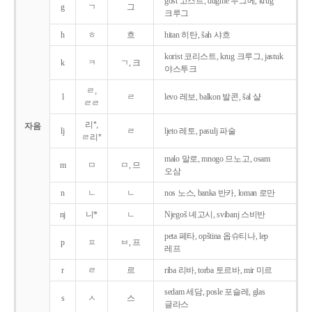
gost 고스트, dugme 두그메, krug
g
ㄱ
그
크루그
h
ㅎ
흐
hitan 히탄, šah 샤흐
korist 코리스트, krug 크루그, jastuk
k
ㅋ
ㄱ, 크
야스투크
ㄹ,
l
ㄹ
levo 레보, balkon 발콘, šal 샬
ㄹㄹ
리*,
자음
lj
ㄹ
ljeto 레토, pasulj 파술
ㄹ리*
malo 말로, mnogo 므노고, osam
m
ㅁ
ㅁ, 므
오삼
n
ㄴ
ㄴ
nos 노스, banka 반카, loman 로만
nj
니*
ㄴ
Njegoš 녜고시, svibanj 스비반
peta 페타, opština 옵슈티나, lep
p
ㅍ
ㅂ, 프
레프
r
ㄹ
르
riba 리바, torba 토르바, mir 미르
sedam 세담, posle 포슬레, glas
s
ㅅ
스
글라스