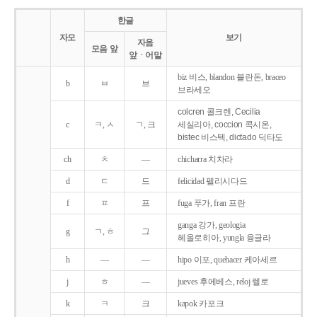
한글
자모
보기
자음
모음 앞
앞ㆍ어말
biz 비스, blandon 블란돈, braceo
b
ㅂ
브
브라세오
colcren 콜크렌, Cecilia
c
ㅋ, ㅅ
ㄱ, 크
세실리아, coccion 콕시온,
bistec 비스텍, dictado 딕타도
ch
ㅊ
―
chicharra 치차라
d
ㄷ
드
felicidad 펠리시다드
f
ㅍ
프
fuga 푸가, fran 프란
ganga 강가, geologia
g
ㄱ, ㅎ
그
헤올로히아, yungla 융글라
h
―
―
hipo 이포, quehacer 케아세르
j
ㅎ
―
jueves 후에베스, reloj 렐로
k
ㅋ
크
kapok 카포크