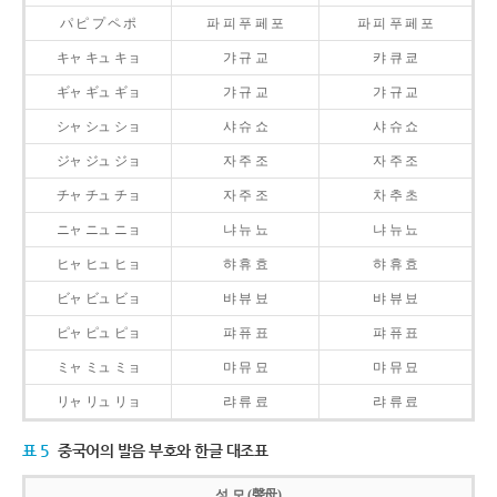
パ ピ プ ペ ポ
파 피 푸 페 포
파 피 푸 페 포
キャ キュ キョ
갸 규 교
캬 큐 쿄
ギャ ギュ ギョ
갸 규 교
갸 규 교
シャ シュ ショ
샤 슈 쇼
샤 슈 쇼
ジャ ジュ ジョ
자 주 조
자 주 조
チャ チュ チョ
자 주 조
차 추 초
ニャ ニュ ニョ
냐 뉴 뇨
냐 뉴 뇨
ヒャ ヒュ ヒョ
햐 휴 효
햐 휴 효
ビャ ビュ ビョ
뱌 뷰 뵤
뱌 뷰 뵤
ピャ ピュ ピョ
퍄 퓨 표
퍄 퓨 표
ミャ ミュ ミョ
먀 뮤 묘
먀 뮤 묘
リャ リュ リョ
랴 류 료
랴 류 료
표 5
중국어의 발음 부호와 한글 대조표
성 모 (聲母)