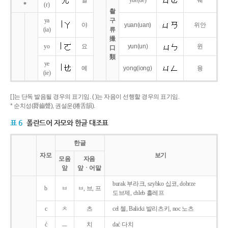
얼
yue
(ue)
웨
*
(r)
촬
ya
구
야
yuan
(uan)
위안
(ia)
류
撮
yo
요
yun
(un)
윈
口
類
ye
예
yong
(iong)
융
(ie)
[ ]는 단독 발음될 경우의 표기임. ( )는 자음이 선행할 경우의 표기임.
* 순치성(脣齒聲), 권설운(捲舌韻).
표 6
폴란드어 자모와 한글 대조표
한글
자모
보기
모음
자음
앞
앞ㆍ어말
burak 부라크, szybko 십코, dobrze
b
ㅂ
ㅂ, 브, 프
도브제, chleb 흘레프
c
ㅊ
츠
cel 첼, Balicki 발리츠키, noc 노츠
ć
ㅡ
치
dać 다치