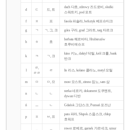
dach 다흐, zdrowy 즈드로비, słodki
d
ㄷ
드, 트
스워트키, pod 포트
f
ㅍ
프
fasola 파솔라, befsztyk 베프슈티크
g
ㄱ
ㄱ, 그, 크
góra 구라, grad 그라트, targ 타르크
herbata 헤르바타, Hrubieszów
h
ㅎ
흐
흐루비에슈프
kino 키노, daktyl 닥틸, król 크룰, bank
k
ㅋ
ㄱ, 크
반크
ㄹ,
l
ㄹ
lis 리스, kolano 콜라노, motyl 모틸
ㄹㄹ
m
ㅁ
ㅁ, 므
most 모스트, zimno 짐노, sam 삼
nerka 네르카, dokument 도쿠멘트,
n
ㄴ
ㄴ
dywan 디반
ń
ㅡ
ㄴ
Gdańsk 그단스크, Poznań 포즈난
para 파라, Słupsk 스웁스크, chłop
p
ㅍ
ㅂ, 프
흐워프
rower 로베르, garnek 가르네크, sznur