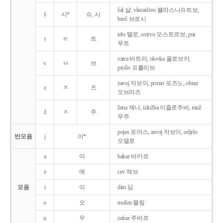
šal 샬, vlasništvo 블라스니슈트보,
š
시*
슈, 시
broš 브로시
telo 텔로, ostrvo 오스트르보, put
t
ㅌ
트
푸트
vatra 바트라, olovka 올로브카,
v
ㅂ
브
proliv 프롤리브
zavoj 자보이, pozno 포즈노, obraz
z
ㅈ
즈
오브라즈
žena 제나, izložba 이즐로주바, muž
ž
ㅈ
주
무주
pojas 포야스, zavoj 자보이, odjelo
반모음
j
이*
오델로
a
아
bakar 바카르
e
에
cev 체브
모음
i
이
dim 딤
o
오
molim 몰림
u
우
zubar 주바르