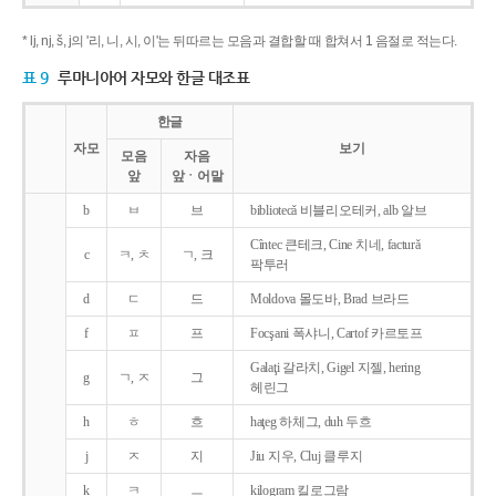
* lj, nj, š, j의 '리, 니, 시, 이'는 뒤따르는 모음과 결합할 때 합쳐서 1 음절로 적는다.
표 9
루마니아어 자모와 한글 대조표
한글
자모
보기
모음
자음
앞
앞ㆍ어말
b
ㅂ
브
bibliotecǎ 비블리오테커, alb 알브
Cîntec 큰테크, Cine 치네, facturǎ
c
ㅋ, ㅊ
ㄱ, 크
팍투러
d
ㄷ
드
Moldova 몰도바, Brad 브라드
f
ㅍ
프
Focşani 폭샤니, Cartof 카르토프
Galaţi 갈라치, Gigel 지젤, hering
g
ㄱ, ㅈ
그
헤린그
h
ㅎ
흐
haţeg 하체그, duh 두흐
j
ㅈ
지
Jiu 지우, Cluj 클루지
k
ㅋ
ㅡ
kilogram 킬로그람