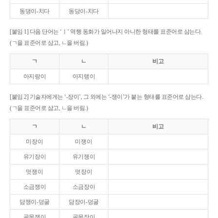
동댕이-치다
동당이-치다
[붙임 1] 다음 단어는 ‘ㅣ’ 역행 동화가 일어나지 아니한 형태를 표준어로 삼는다.
(ㄱ을 표준어로 삼고, ㄴ을 버림.)
ㄱ
ㄴ
비고
아지랑이
아지랭이
[붙임 2] 기술자에게는 ‘-장이’, 그 외에는 ‘-쟁이’가 붙는 형태를 표준어로 삼는다.
(ㄱ을 표준어로 삼고, ㄴ을 버림.)
ㄱ
ㄴ
비고
미장이
미쟁이
유기장이
유기쟁이
멋쟁이
멋장이
소금쟁이
소금장이
담쟁이-덩굴
담장이-덩굴
골목쟁이
골목장이