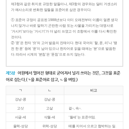
제3항과 같은 취지로 규정한 말들이나, 제3항의 경우와는 달리 거센소리
가 예사소리로 변화한 말들을 표준어로 삼은 경우이다.
① 표준어 규정이 공표된 1988년보다 이미 오래전부터 이름이 얼른 생각
나지 않거나 바로 말하기 곤란한 사람 또는 사물을 가리키는 대명사로
‘거시키’보다는 ‘거시기’가 더 널리 쓰였고 이 조항에서 이를 다시 확인한
것이다.
② ‘푼’은 한자 ‘分’의 고어 발음의 잔재이다. 현대 국어의 ‘할, 푼, 리’나 ‘땡
전 한 푼’ 등에 ‘푼’이 남아 있으나 한자어로 읽을 때에는 ‘분’으로 발음한
다. 따라서 시계의 ‘분침’은 ‘푼침’으로 쓰지 않는다.
제5항
어원에서 멀어진 형태로 굳어져서 널리 쓰이는 것은, 그것을 표준
어로 삼는다.(ㄱ을 표준어로 삼고, ㄴ을 버림.)
ㄱ
ㄴ
비고
강낭-콩
강남-콩
고삿
고샅
겉~, 속~.
사글-세
삭월-세
‘월세’는 표준어임.
울력-성당
위력-성당
떼를 지어서 으르고 협박하는 일.