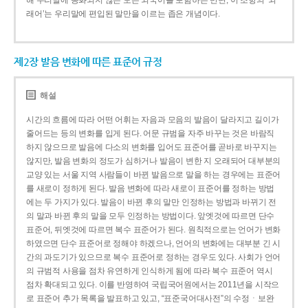
해 우리말에 동화되지 않은 모든 외국어를 포함하는 반면, 이 조항의 ‘외
래어’는 우리말에 편입된 말만을 이르는 좁은 개념이다.
제2장 발음 변화에 따른 표준어 규정
해설
시간의 흐름에 따라 어떤 어휘는 자음과 모음의 발음이 달라지고 길이가
줄어드는 등의 변화를 입게 된다. 어문 규범을 자주 바꾸는 것은 바람직
하지 않으므로 발음에 다소의 변화를 입어도 표준어를 곧바로 바꾸지는
않지만, 발음 변화의 정도가 심하거나 발음이 변한 지 오래되어 대부분의
교양 있는 서울 지역 사람들이 바뀐 발음으로 말을 하는 경우에는 표준어
를 새로이 정하게 된다. 발음 변화에 따라 새로이 표준어를 정하는 방법
에는 두 가지가 있다. 발음이 바뀐 후의 말만 인정하는 방법과 바뀌기 전
의 말과 바뀐 후의 말을 모두 인정하는 방법이다. 앞엣것에 따르면 단수
표준어, 뒤엣것에 따르면 복수 표준어가 된다. 원칙적으로는 언어가 변화
하였으면 단수 표준어로 정해야 하겠으나, 언어의 변화에는 대부분 긴 시
간의 과도기가 있으므로 복수 표준어로 정하는 경우도 있다. 사회가 언어
의 규범적 사용을 점차 유연하게 인식하게 됨에 따라 복수 표준어 역시
점차 확대되고 있다. 이를 반영하여 국립국어원에서는 2011년을 시작으
로 표준어 추가 목록을 발표하고 있고, “표준국어대사전”의 수정ㆍ보완