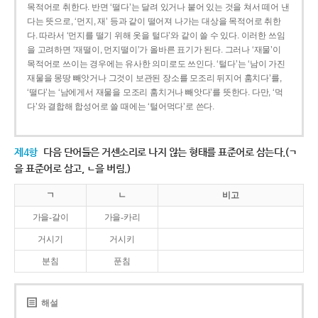
목적어로 취한다. 반면 ‘떨다’는 달려 있거나 붙어 있는 것을 쳐서 떼어 낸
다는 뜻으로, ‘먼지, 재’ 등과 같이 떨어져 나가는 대상을 목적어로 취한
다. 따라서 ‘먼지를 떨기 위해 옷을 털다’와 같이 쓸 수 있다. 이러한 쓰임
을 고려하면 ‘재떨이, 먼지떨이’가 올바른 표기가 된다. 그러나 ‘재물’이
목적어로 쓰이는 경우에는 유사한 의미로도 쓰인다. ‘털다’는 ‘남이 가진
재물을 몽땅 빼앗거나 그것이 보관된 장소를 모조리 뒤지어 훔치다’를,
‘떨다’는 ‘남에게서 재물을 모조리 훔치거나 빼앗다’를 뜻한다. 다만, ‘먹
다’와 결합해 합성어로 쓸 때에는 ‘털어먹다’로 쓴다.
제4항
다음 단어들은 거센소리로 나지 않는 형태를 표준어로 삼는다.(ㄱ
을 표준어로 삼고, ㄴ을 버림.)
ㄱ
ㄴ
비고
가을-갈이
가을-카리
거시기
거시키
분침
푼침
해설