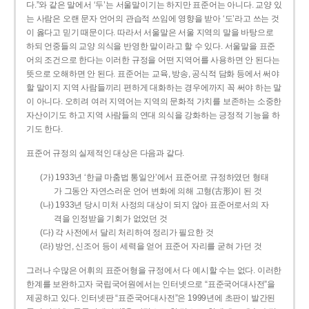
다.”와 같은 말에서 ‘두’는 서울말이기는 하지만 표준어는 아니다. 교양 있
는 사람은 오랜 문자 언어의 관습적 쓰임에 영향을 받아 ‘도’라고 쓰는 것
이 옳다고 믿기 때문이다. 따라서 서울말은 서울 지역의 말을 바탕으로
하되 언중들의 교양 의식을 반영한 말이라고 할 수 있다. 서울말을 표준
어의 조건으로 한다는 이러한 규정을 어떤 지역어를 사용하면 안 된다는
뜻으로 오해하면 안 된다. 표준어는 교육, 방송, 공식적 담화 등에서 써야
할 말이지 지역 사람들끼리 편하게 대화하는 경우에까지 꼭 써야 하는 말
이 아니다. 오히려 여러 지역어는 지역의 문화적 가치를 보존하는 소중한
자산이기도 하고 지역 사람들의 연대 의식을 강화하는 긍정적 기능을 하
기도 한다.
표준어 규정의 실제적인 대상은 다음과 같다.
(가) 1933년 ‘한글 마춤법 통일안’에서 표준어로 규정하였던 형태
가 그동안 자연스러운 언어 변화에 의해 고형(古形)이 된 것
(나) 1933년 당시 미처 사정의 대상이 되지 않아 표준어로서의 자
격을 인정받을 기회가 없었던 것
(다) 각 사전에서 달리 처리하여 정리가 필요한 것
(라) 방언, 신조어 등이 세력을 얻어 표준어 자리를 굳혀 가던 것
그러나 수많은 어휘의 표준어형을 규정에서 다 예시할 수는 없다. 이러한
한계를 보완하고자 국립국어원에서는 인터넷으로 “표준국어대사전”을
제공하고 있다. 인터넷판 “표준국어대사전”은 1999년에 초판이 발간된