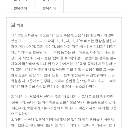
발목쟁이
발목장이
해설
‘ㅣ’ 역행 동화란 뒤에 오는 ‘ㅣ’ 모음 혹은 반모음 ‘ㅣ[j]’에 동화되어 앞에
있는 ‘ㅏ, ㅓ, ㅗ, ㅜ, ㅡ’가 각각 ‘ㅐ, ㅔ, ㅚ, ㅟ, ㅣ’로 바뀌는 현상을 말한다.
가령, ‘아비, 어미, 고기, 죽이다, 끓이다’는 자주 [애비], [에미], [괴기], [쥐기
다], [끼리다]로 발음된다. ‘ㅣ’ 역행 동화는 전국적으로 자주 일어나는 현
상이다. 체언에 조사가 붙은 ‘밥이’를 [배비]와 같이 발음하는 경우는 일부
지역에 국한되어 있으나, 한 단어 안에서는 ‘ㅣ’ 역행 동화가 자주 일어난
다. 그러나 대부분 주의해서 발음하면 피할 수 있는 발음이므로 그 동화
형을 표준어로 삼기 어렵다. 또한 이 동화 현상은 매우 광범위하여 그 동
화형을 다 표준어로 인정하면 오히려 혼란을 일으킬 우려도 있다. 그리하
여 ‘ㅣ’ 역행 동화 현상을 인정하는 표준어는 최소화하였다.
① ‘-나기’는, 서울에서 났다는 뜻의 ‘서울나기’는 그대로 쓰임 직하지만
‘신출나기, 풋나기’는 어색하므로 일률적으로 ‘-내기’를 표준으로 삼았다.
‘여간내기, 보통내기, 새내기’ 등의 어휘에서도 마찬가지로 ‘-내기’를 표준
으로 삼는다.
② ‘남비’는 종래 일본어 ‘나베[鍋]’에서 온 말이라 하여 원형을 의식해서
처리했던 것이나, 현대에는 어원 의식이 거의 사라졌다. 따라서 제5항에