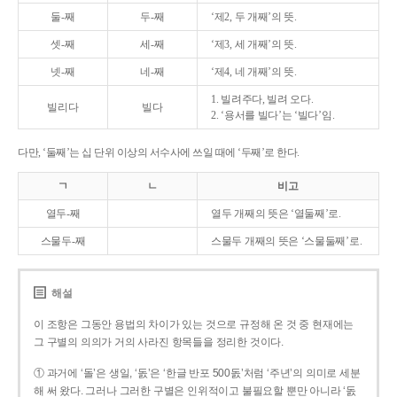
둘-째
두-째
‘제2, 두 개째’의 뜻.
셋-째
세-째
‘제3, 세 개째’의 뜻.
넷-째
네-째
‘제4, 네 개째’의 뜻.
1. 빌려주다, 빌려 오다.
빌리다
빌다
2. ‘용서를 빌다’는 ‘빌다’임.
다만, ‘둘째’는 십 단위 이상의 서수사에 쓰일 때에 ‘두째’로 한다.
ㄱ
ㄴ
비고
열두-째
열두 개째의 뜻은 ‘열둘째’로.
스물두-째
스물두 개째의 뜻은 ‘스물둘째’로.
해설
이 조항은 그동안 용법의 차이가 있는 것으로 규정해 온 것 중 현재에는
그 구별의 의의가 거의 사라진 항목들을 정리한 것이다.
① 과거에 ‘돌’은 생일, ‘돐’은 ‘한글 반포 500돐’처럼 ‘주년’의 의미로 세분
해 써 왔다. 그러나 그러한 구별은 인위적이고 불필요할 뿐만 아니라 ‘돐