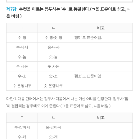
제7항
수컷을 이르는 접두사는 '수-'로 통일한다.(ㄱ을 표준어로 삼고, ㄴ
을 버림.)
ㄱ
ㄴ
비고
수-꿩
수-퀑/숫-꿩
'장끼'도 표준어임.
수-나사
숫-나사
수-놈
숫-놈
수-사돈
숫-사돈
수-소
숫-소
'황소'도 표준어임.
수-은행나무
숫-은행나무
다만 1. 다음 단어에서는 접두사 다음에서 나는 거센소리를 인정한다. 접두사 '암-
'이 결합되는 경우에도 이에 준한다.(ㄱ을 표준어로 삼고, ㄴ을 버림.)
ㄱ
ㄴ
비고
수-캉아지
숫-강아지
수-캐
숫-개