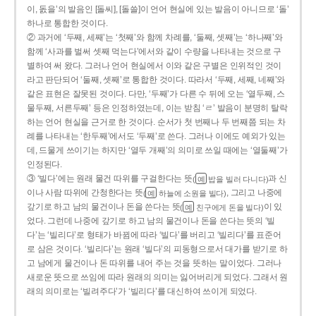
이, 돐을’의 발음인 [돌씨], [돌쓸]이 언어 현실에 있는 발음이 아니므로 ‘돌’
하나로 통합한 것이다.
② 과거에 ‘두째, 세째’는 ‘첫째’와 함께 차례를, ‘둘째, 셋째’는 ‘하나째’와
함께 ‘사과를 벌써 셋째 먹는다’에서와 같이 수량을 나타내는 것으로 구
별하여 써 왔다. 그러나 언어 현실에서 이와 같은 구별은 인위적인 것이
라고 판단되어 ‘둘째, 셋째’로 통합한 것이다. 따라서 ‘두째, 세째, 네째’와
같은 표현은 잘못된 것이다. 다만, ‘두째’가 다른 수 뒤에 오는 ‘열두째, 스
물두째, 서른두째’ 등은 인정하였는데, 이는 받침 ‘ㄹ’ 발음이 분명히 탈락
하는 언어 현실을 근거로 한 것이다. 순서가 첫 번째나 두 번째쯤 되는 차
례를 나타내는 ‘한두째’에서도 ‘두째’로 쓴다. 그러나 이에도 예외가 있는
데, 드물게 쓰이기는 하지만 ‘열두 개째’의 의미로 쓰일 때에는 ‘열둘째’가
인정된다.
③ ‘빌다’에는 원래 물건 따위를 구걸한다는 뜻
과 신
(
밥을 빌러 다니다)
예
이나 사람 따위에 간청한다는 뜻
, 그리고 나중에
(
하늘에 소원을 빌다)
예
갚기로 하고 남의 물건이나 돈을 쓴다는 뜻
이 있
(
친구에게 돈을 빌다)
예
었다. 그런데 나중에 갚기로 하고 남의 물건이나 돈을 쓴다는 뜻의 ‘빌
다’는 ‘빌리다’로 형태가 바뀜에 따라 ‘빌다’를 버리고 ‘빌리다’를 표준어
로 삼은 것이다. ‘빌리다’는 원래 ‘빌다’의 피동형으로서 대가를 받기로 하
고 남에게 물건이나 돈 따위를 내어 주는 것을 뜻하는 말이었다. 그러나
새로운 뜻으로 쓰임에 따라 원래의 의미는 잃어버리게 되었다. 그래서 원
래의 의미로는 ‘빌려주다’가 ‘빌리다’를 대신하여 쓰이게 되었다.