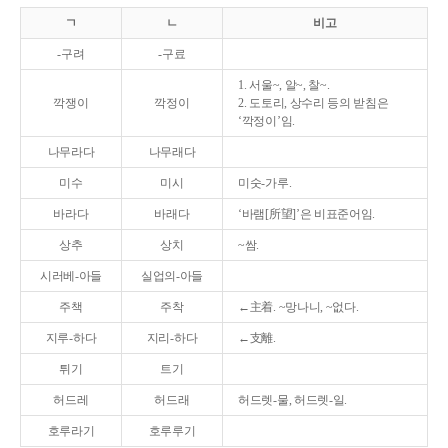
ㄱ
ㄴ
비고
-구려
-구료
1. 서울~, 알~, 찰~.
깍쟁이
깍정이
2. 도토리, 상수리 등의 받침은
‘깍정이’임.
나무라다
나무래다
미수
미시
미숫-가루.
바라다
바래다
‘바램[所望]’은 비표준어임.
상추
상치
~쌈.
시러베-아들
실업의-아들
주책
주착
←主着. ~망나니, ~없다.
지루-하다
지리-하다
←支離.
튀기
트기
허드레
허드래
허드렛-물, 허드렛-일.
호루라기
호루루기