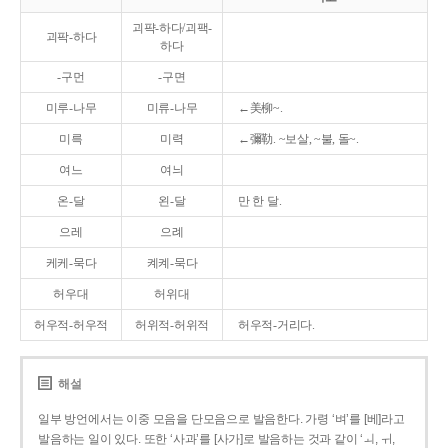
괴퍅-하다/괴팩-
괴팍-하다
하다
-구먼
-구면
미루-나무
미류-나무
←美柳~.
미륵
미력
←彌勒. ~보살, ~불, 돌~.
여느
여늬
온-달
왼-달
만 한 달.
으레
으례
케케-묵다
켸켸-묵다
허우대
허위대
허우적-허우적
허위적-허위적
허우적-거리다.
해설
일부 방언에서는 이중 모음을 단모음으로 발음한다. 가령 ‘벼’를 [베]라고
발음하는 일이 있다. 또한 ‘사과’를 [사가]로 발음하는 것과 같이 ‘ㅚ, ㅟ,