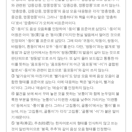
와 관련된 ‘강중강중, 깡쭝깡쭝’도 ‘강종강종, 깡쫑깡쫑’으로 쓰지 않는다.
‘깡충깡충, 강중강중, 깡쭝깡쭝’의 음성 모음 대응형은 각각 ‘껑충껑충, 겅
중겅중, 껑쭝껑쭝’이다. 그러나 ‘ 껑충하다’와 짝을 이루는 말은 ‘깡총하
다’로서 ‘깡충하다’가 오히려 비표준어이다.
② ‘-동이’도 음성 모음화를 인정하여 ‘-둥이’를 표준어로 삼았다. ‘-둥이’의
어원은 아이 ‘동(童)’을 쓴 ‘동이(童-)’이지만 현실 발음에서 멀어진 것으로
인정되어 ‘-둥이’를 표준으로 삼았다. 그에 따라 ‘귀둥이, 막둥이, 쌍둥이,
바람둥이, 흰둥이’에서 모두 ‘-둥이’를 쓴다. 다만, ‘쌍둥이’와는 별개로 ‘쌍
동밤’과 같은 단어에서는 한자어 ‘쌍동(雙童)’의 발음이 살아 있는 것으로
판단되므로 ‘쌍둥밤’으로 쓰지 않는다. 또 살이 올라 보드랍고 통통한 아
이를 뜻하는 ‘옴포동이’는 ‘옴포동하다’의 어근 ‘옴포동’에 ‘-이’가 결합된
말로서 ‘-둥이’와 관련이 없으므로 ‘옴포둥이’와 같이 쓰지 않는다.
③ ‘발가숭이’와 마찬가지로 ‘빨가숭이’도 양성 모음 뒤에 음성 모음이 결
합한 형태를 표준어로 삼는다. 이에 대응하는 짝은 ‘벌거숭이, 뻘거숭
이’이다. 그러나 ‘애송이’는 ‘애숭이’를 인정하지 않는다.
④ 물건을 보에 싸서 꾸려 놓은 것을 뜻하는 ‘보퉁이’와 함께 눈두덩의 불
룩한 부분을 뜻하는 ‘눈퉁이’나 미련한 사람을 낮추어 가리키는 ‘미련퉁
이’ 등에서도 ‘-퉁이’를 쓴다. 그러나 ‘고집통이, 골통이’에서는 ‘통이’를 쓰
는데, 이는 ‘고집통이, 골통이’가 각각 ‘고집통’, ‘골통’에 ‘-이’가 붙은 말이
기 때문이다.
⑤ ‘봉족(奉足), 주초(柱礎)’는 한자어로서의 형태를 인식하지 않고 쓰는
것이 일반적이므로 ‘봉죽, 주추’와 같이 음성 모음 형태를 인정했다.