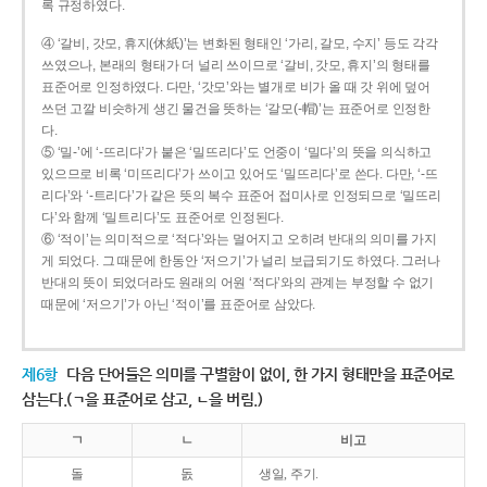
록 규정하였다.
④ ‘갈비, 갓모, 휴지(休紙)’는 변화된 형태인 ‘가리, 갈모, 수지’ 등도 각각
쓰였으나, 본래의 형태가 더 널리 쓰이므로 ‘갈비, 갓모, 휴지’의 형태를
표준어로 인정하였다. 다만, ‘갓모’와는 별개로 비가 올 때 갓 위에 덮어
쓰던 고깔 비슷하게 생긴 물건을 뜻하는 ‘갈모(-帽)’는 표준어로 인정한
다.
⑤ ‘밀-’에 ‘-뜨리다’가 붙은 ‘밀뜨리다’도 언중이 ‘밀다’의 뜻을 의식하고
있으므로 비록 ‘미뜨리다’가 쓰이고 있어도 ‘밀뜨리다’로 쓴다. 다만, ‘-뜨
리다’와 ‘-트리다’가 같은 뜻의 복수 표준어 접미사로 인정되므로 ‘밀뜨리
다’와 함께 ‘밀트리다’도 표준어로 인정된다.
⑥ ‘적이’는 의미적으로 ‘적다’와는 멀어지고 오히려 반대의 의미를 가지
게 되었다. 그 때문에 한동안 ‘저으기’가 널리 보급되기도 하였다. 그러나
반대의 뜻이 되었더라도 원래의 어원 ‘적다’와의 관계는 부정할 수 없기
때문에 ‘저으기’가 아닌 ‘적이’를 표준어로 삼았다.
제6항
다음 단어들은 의미를 구별함이 없이, 한 가지 형태만을 표준어로
삼는다.(ㄱ을 표준어로 삼고, ㄴ을 버림.)
ㄱ
ㄴ
비고
돌
돐
생일, 주기.