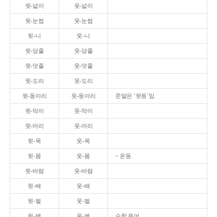
윗-넓이
웃-넓이
윗-눈썹
웃-눈썹
윗-니
웃-니
윗-당줄
웃-당줄
윗-덧줄
웃-덧줄
윗-도리
웃-도리
윗-동아리
웃-동아리
준말은 ‘윗동’임.
윗-막이
웃-막이
윗-머리
웃-머리
윗-목
웃-목
윗-몸
웃-몸
~ 운동.
윗-바람
웃-바람
윗-배
웃-배
윗-벌
웃-벌
윗-변
웃-변
수학 용어.