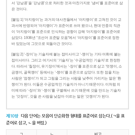
서 ‘강남콩’을 ‘강낭콩’으로 처리한 것과 마찬가지로 ‘냄비’를 표준어로 삼
은 것이다.
[붙임 1] ‘아지랑이’는 과거의 대사전들에서 ‘아지랭이’로 고쳐진 것이 교
과서에 반영되어 ‘아지랭이’가 표준어로 쓰여 왔으나, 현대 언중의 직관
이 ‘아지랑이’를 표준으로 인식하는 경향이 강해 ‘아지랑이’를 표준어로
삼았다. 1936년 “조선어 표준말 모음”에서 ‘아지랑이’를 표준어로 정한
바 있었는데 그것으로 되돌아간 것이다.
[붙임 2] ‘-장이’는 기술자에 붙는 접미사이고 ‘-쟁이’는 기타 어휘에 붙는
접미사이다. 그리고 여기서의 ‘기술자’는 ‘수공업적인 기술자’로 한정한
다. 따라서 ‘칠장이, 유기장이’에서는 ‘-장이’를 표준으로 삼고 ‘멋쟁이, 소
금쟁이, 골목쟁이’ 등에서는 ‘-쟁이’를 표준으로 삼았다. 또한 점을 치는
사람은 ‘점쟁이’가 되고 그림을 그리는 사람을 낮추어 가리키는 말은 ‘환
쟁이’가 된다. 이들은 수공업적인 기술자가 아니기 때문이다. 이처럼 의
미에 따라 ‘-장이’와 ‘-쟁이’를 구별해서 쓰기 때문에 갓을 만드는 기술자
는 ‘갓장이’, 갓을 쓴 사람을 낮잡아 이르는 말은 ‘갓쟁이’가 된다.
제10항
다음 단어는 모음이 단순화한 형태를 표준어로 삼는다.(ㄱ을 표
준어로 삼고, ㄴ을 버림.)
ㄱ
ㄴ
비고