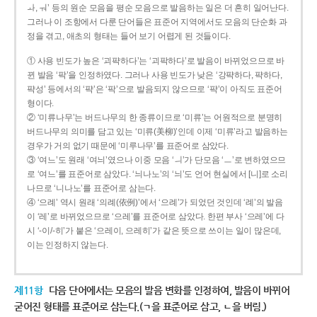
ㅘ, ㅝ’ 등의 원순 모음을 평순 모음으로 발음하는 일은 더 흔히 일어난다.
그러나 이 조항에서 다룬 단어들은 표준어 지역에서도 모음의 단순화 과
정을 겪고, 애초의 형태는 들어 보기 어렵게 된 것들이다.
① 사용 빈도가 높은 ‘괴퍅하다’는 ‘괴팍하다’로 발음이 바뀌었으므로 바
뀐 발음 ‘팍’을 인정하였다. 그러나 사용 빈도가 낮은 ‘강퍅하다, 퍅하다,
퍅성’ 등에서의 ‘퍅’은 ‘팍’으로 발음되지 않으므로 ‘퍅’이 아직도 표준어
형이다.
② ‘미류나무’는 버드나무의 한 종류이므로 ‘미류’는 어원적으로 분명히
버드나무의 의미를 담고 있는 ‘미류(美柳)’인데 이제 ‘미류’라고 발음하는
경우가 거의 없기 때문에 ‘미루나무’를 표준어로 삼았다.
③ ‘여느’도 원래 ‘여늬’였으나 이중 모음 ‘ㅢ’가 단모음 ‘ㅡ’로 변하였으므
로 ‘여느’를 표준어로 삼았다. ‘늬나노’의 ‘늬’도 언어 현실에서 [니]로 소리
나므로 ‘니나노’를 표준어로 삼는다.
④ ‘으례’ 역시 원래 ‘의례(依例)’에서 ‘으례’가 되었던 것인데 ‘례’의 발음
이 ‘레’로 바뀌었으므로 ‘으레’를 표준어로 삼았다. 한편 부사 ‘으레’에 다
시 ‘-이/-히’가 붙은 ‘으레이, 으레히’가 같은 뜻으로 쓰이는 일이 많은데,
이는 인정하지 않는다.
제11항
다음 단어에서는 모음의 발음 변화를 인정하여, 발음이 바뀌어
굳어진 형태를 표준어로 삼는다.(ㄱ을 표준어로 삼고, ㄴ을 버림.)