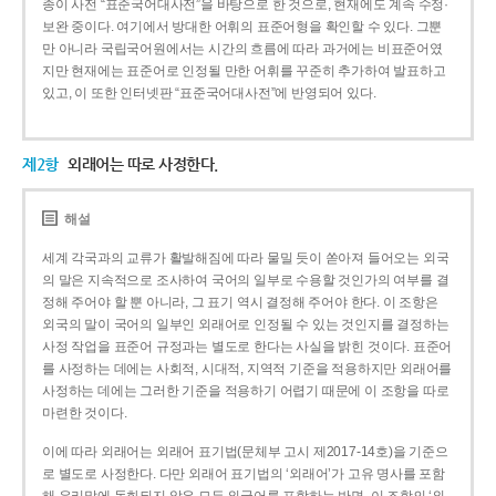
종이 사전 “표준국어대사전”을 바탕으로 한 것으로, 현재에도 계속 수정·
보완 중이다. 여기에서 방대한 어휘의 표준어형을 확인할 수 있다. 그뿐
만 아니라 국립국어원에서는 시간의 흐름에 따라 과거에는 비표준어였
지만 현재에는 표준어로 인정될 만한 어휘를 꾸준히 추가하여 발표하고
있고, 이 또한 인터넷판 “표준국어대사전”에 반영되어 있다.
제2항
외래어는 따로 사정한다.
해설
세계 각국과의 교류가 활발해짐에 따라 물밀 듯이 쏟아져 들어오는 외국
의 말은 지속적으로 조사하여 국어의 일부로 수용할 것인가의 여부를 결
정해 주어야 할 뿐 아니라, 그 표기 역시 결정해 주어야 한다. 이 조항은
외국의 말이 국어의 일부인 외래어로 인정될 수 있는 것인지를 결정하는
사정 작업을 표준어 규정과는 별도로 한다는 사실을 밝힌 것이다. 표준어
를 사정하는 데에는 사회적, 시대적, 지역적 기준을 적용하지만 외래어를
사정하는 데에는 그러한 기준을 적용하기 어렵기 때문에 이 조항을 따로
마련한 것이다.
이에 따라 외래어는 외래어 표기법(문체부 고시 제2017-14호)을 기준으
로 별도로 사정한다. 다만 외래어 표기법의 ‘외래어’가 고유 명사를 포함