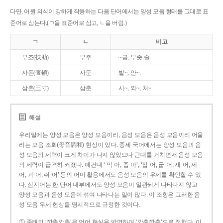
다만, 어원 의식이 강하게 작용하는 다음 단어에서는 양성 모음 형태를 그대로 표
준어로 삼는다.(ㄱ을 표준어로 삼고, ㄴ을 버림.)
ㄱ
ㄴ
비고
부조(扶助)
부주
~금, 부좃-술.
사돈(査頓)
사둔
밭~, 안~.
삼촌(三寸)
삼춘
시~, 외~, 처~.
해설
우리말에는 양성 모음은 양성 모음끼리, 음성 모음은 음성 모음끼리 어울
리는 모음 조화(母音調和) 현상이 있다. 중세 국어에서는 양성 모음과 음
성 모음의 세력이 크게 차이가 나지 않았으나 근대를 거치면서 음성 모음
의 세력이 급격히 커졌다. 예컨대 ‘ 막-아, 좁-아’, ‘접-어, 굽-어, 재-어, 세-
어, 괴-어, 쥐-어’ 등의 어미 활용에서도 음성 모음의 우세를 확인할 수 있
다. 심지어는 한 단어 내부에서도 양성 모음이 일관되게 나타나지 않고
양성 모음과 음성 모음이 섞여 나타나는 일이 많다. 이 조항은 그러한 음
성 모음 우세 현상을 명시적으로 규정한 것이다.
① 종래의 ‘깡총깡총’은 언어 현실을 반영하여 ‘깡충깡충’으로 정했다. 이