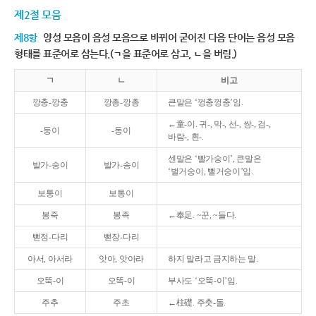
제2절 모음
제8항
양성 모음이 음성 모음으로 바뀌어 굳어진 다음 단어는 음성 모음
형태를 표준어로 삼는다.(ㄱ을 표준어로 삼고, ㄴ을 버림.)
ㄱ
ㄴ
비고
깡충-깡충
깡총-깡총
큰말은 ‘껑충껑충’임.
←童-이. 귀-, 막-, 선-, 쌍-, 검-,
-둥이
-동이
바람-, 흰-.
센말은 ‘빨가숭이’, 큰말은
발가-숭이
발가-송이
‘벌거숭이, 뻘거숭이’임.
보퉁이
보통이
봉죽
봉족
←奉足. ~꾼, ~들다.
뻗정-다리
뻗장-다리
아서, 아서라
앗아, 앗아라
하지 말라고 금지하는 말.
오뚝-이
오똑-이
부사도 ‘오뚝-이’임.
주추
주초
←柱礎. 주춧-돌.