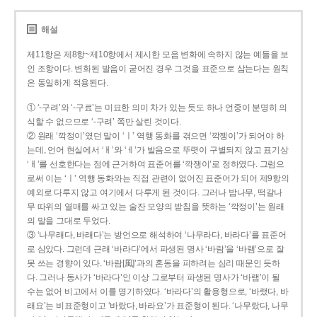
해설
제11항은 제8항~제10항에서 제시한 모음 변화에 속하지 않는 예들을 보
인 조항이다. 변화된 발음이 굳어진 경우 그것을 표준으로 삼는다는 원칙
은 동일하게 적용된다.
① ‘-구려’와 ‘-구료’는 미묘한 의미 차가 있는 듯도 하나 언중이 분명히 의
식할 수 없으므로 ‘-구려’ 쪽만 살린 것이다.
② 원래 ‘깍정이’였던 말이 ‘ㅣ’ 역행 동화를 겪으면 ‘깍젱이’가 되어야 하
는데, 언어 현실에서 ‘ㅐ’와 ‘ㅔ’가 발음으로 뚜렷이 구별되지 않고 표기상
‘ㅐ’를 선호한다는 점에 근거하여 표준어를 ‘깍쟁이’로 정하였다. 그럼으
로써 이는 ‘ㅣ’ 역행 동화와는 직접 관련이 없어진 표준어가 되어 제9항의
예외로 다루지 않고 여기에서 다루게 된 것이다. 그러나 밤나무, 떡갈나
무 따위의 열매를 싸고 있는 술잔 모양의 받침을 뜻하는 ‘깍정이’는 원래
의 말을 그대로 두었다.
③ ‘나무래다, 바래다’는 방언으로 해석하여 ‘나무라다, 바라다’를 표준어
로 삼았다. 그런데 근래 ‘바라다’에서 파생된 명사 ‘바람’을 ‘바램’으로 잘
못 쓰는 경향이 있다. ‘바람[風]’과의 혼동을 피하려는 심리 때문인 듯하
다. 그러나 동사가 ‘바라다’인 이상 그로부터 파생된 명사가 ‘바램’이 될
수는 없어 비고에서 이를 명기하였다. ‘바라다’의 활용형으로, ‘바랬다, 바
래요’는 비표준형이고 ‘바랐다, 바라요’가 표준형이 된다. ‘나무랐다, 나무