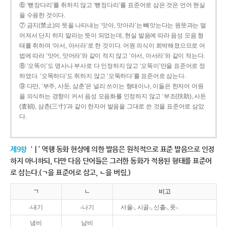
⑥ ‘뻗장다리’를 취하지 않고 ‘뻗정다리’를 표준어로 삼은 것은 언어 현실
을 수용한 것이다.
⑦ 금지(禁止)의 뜻을 나타내는 ‘앗아, 앗아라’는 빼앗는다는 원뜻과는 멀
어져서 단지 하지 말라는 뜻이 되었는데, 현실 발음에 따라 음성 모음 형
태를 취하여 ‘아서, 아서라’로 한 것이다. 어원 의식이 희박해졌으므로 어
법에 따라 ‘앗어, 앗어라’와 같이 적지 않고 ‘아서, 아서라’와 같이 적는다.
⑧ ‘오똑이’도 명사나 부사로 다 인정하지 않고 ‘오뚝이’만을 표준어로 정
하였다. ‘오똑하다’도 취하지 않고 ‘오뚝하다’를 표준어로 삼는다.
⑨ 다만, ‘부주, 사둔, 삼춘’은 널리 쓰이는 형태이나, 이들은 한자어 어원
을 의식하는 경향이 커서 음성 모음화를 인정하지 않고 ‘부조(扶助), 사돈
(査頓), 삼촌(三寸)’과 같이 한자어 발음을 그대로 쓴 것을 표준어로 삼았
다.
제9항
‘ㅣ’ 역행 동화 현상에 의한 발음은 원칙적으로 표준 발음으로 인정
하지 아니하되, 다만 다음 단어들은 그러한 동화가 적용된 형태를 표준어
로 삼는다.(ㄱ을 표준어로 삼고, ㄴ을 버림.)
ㄱ
ㄴ
비고
-내기
-나기
서울-, 시골-, 신출-, 풋-.
냄비
남비