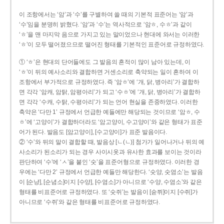
이 조항에서는 ‘암’과 ‘수’를 구별하여 쓸 때의 기본적 표준어는 ‘암’과
‘수’임을 분명히 밝혔다. ‘암’과 ‘수’는 역사적으로 ‘암ㅎ, 수ㅎ’과 같이
‘ㅎ’을 맨 마지막 음으로 가지고 있는 말이었으나 현대에 와서는 이러한
‘ㅎ’이 모두 떨어졌으므로 떨어진 형태를 기본적인 표준어로 규정하였다.
① ‘ㅎ’은 현대의 단어들에도 그 발음의 흔적이 많이 남아 있는데, 이
‘ㅎ’이 뒤의 예사소리와 결합하면 거센소리로 축약되는 일이 흔하여 이
조항에서 부가적으로 규정하였다. 즉 ‘암ㅎ’에 ‘개, 닭, 병아리’가 결합하
면 각각 ‘암캐, 암탉, 암평아리’가 되고 ‘수ㅎ’에 ‘개, 닭, 병아리’가 결합하
면 각각 ‘수캐, 수탉, 수평아리’가 되는 언어 현실을 존중하였다. 이러한
축약은 ‘다만 1’ 규정에서 언급한 예들에만 해당되는 것이므로 ‘암ㅎ, 수
ㅎ’에 ‘고양이’가 결합하더라도 ‘암고양이, 수고양이’와 같은 형태가 표준
어가 된다. 발음도 [암고양이], [수고양이]가 표준 발음이다.
② ‘수’와 뒤의 말이 결합할 때, 발음상 [ㄴ(ㄴ)] 첨가가 일어나거나 뒤의 예
사소리가 된소리가 되는 경우 사이시옷과 유사한 효과를 보이는 것이라
판단하여 ‘수’에 ‘ㅅ’을 붙인 ‘숫’을 표준어형으로 규정하였다. 이러한 경
우에는 ‘다만 2’ 규정에서 언급한 예들만 해당한다. ‘숫양, 숫염소’는 발음
이 [순냥], [순념소]이지 [수양], [수염소]가 아니므로 ‘수양, 수염소’와 같은
형태를 비표준어로 규정하였다. 또 ‘숫쥐’는 발음이 [숟쮜]이지 [수쥐]가
아니므로 ‘수쥐’와 같은 형태를 비표준어로 규정하였다.