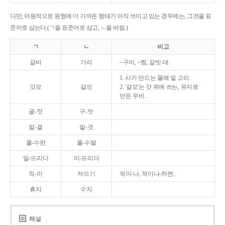
다만, 어원적으로 원형에 더 가까운 형태가 아직 쓰이고 있는 경우에는, 그것을 표
준어로 삼는다.(ㄱ을 표준어로 삼고, ㄴ을 버림.)
ㄱ
ㄴ
비고
갈비
가리
~구이, ~찜, 갈빗-대.
1. 사기 만드는 물레 밑 고리.
갓모
갈모
2. '갈모'는 갓 위에 쓰는, 유지로
만든 우비.
굴-젓
구-젓
말-곁
말-겻
물-수란
물-수랄
밀-뜨리다
미-뜨리다
적-이
저으기
적이-나, 적이나-하면.
휴지
수지
해설