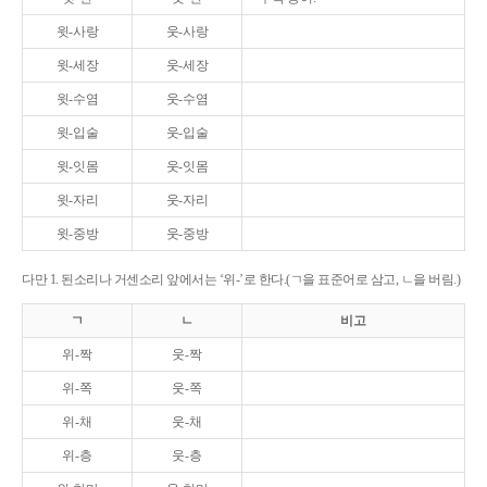
윗-사랑
웃-사랑
윗-세장
웃-세장
윗-수염
웃-수염
윗-입술
웃-입술
윗-잇몸
웃-잇몸
윗-자리
웃-자리
윗-중방
웃-중방
다만 1. 된소리나 거센소리 앞에서는 ‘위-’로 한다.(ㄱ을 표준어로 삼고, ㄴ을 버림.)
ㄱ
ㄴ
비고
위-짝
웃-짝
위-쪽
웃-쪽
위-채
웃-채
위-층
웃-층