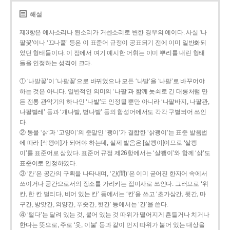
해설
제3항은 예사소리나 된소리가 거센소리로 변한 경우의 예이다. 사실 ‘나
팔꽃’이나 ‘끄나풀’ 등은 이 표준어 규정이 공표되기 전에 이미 일반화되
었던 형태들이다. 이 점에서 여기 예시한 어휘는 이미 뿌리를 내린 형태
들을 인정하는 성격이 크다.
① ‘나발꽃’이 ‘나팔꽃’으로 바뀌었으나 모든 ‘나발’을 ‘나팔’로 바꾸어야
하는 것은 아니다. 일반적인 의미의 ‘나팔’과 함께 놋쇠로 긴 대롱처럼 만
든 전통 관악기의 하나인 ‘나발’도 인정될 뿐만 아니라 ‘나팔바지, 나팔관,
나팔벌레’ 등과 ‘개나발, 병나발’ 등의 합성어에서도 각각 구별되어 쓰인
다.
② 동물 ‘삵’과 ‘고양이’의 준말인 ‘괭이’가 결합한 ‘삵괭이’는 표준 발음법
에 따라 [삭꽹이]가 되어야 하는데, 실제 발음은 [살쾡이]이므로 ‘살쾡
이’를 표준어로 삼았다. 표준어 규정 제26항에서는 ‘살쾡이’와 함께 ‘삵’도
표준어로 인정하였다.
③ ‘칸’은 공간의 구획을 나타내며, ‘간(間)’은 이미 굳어진 한자어 속에서
쓰이거나 공간으로서의 장소를 가리키는 접미사로 쓰인다. 그러므로 ‘위
칸, 한 칸 벌리다, 비어 있는 칸’ 등에서는 ‘칸’을 쓰고 ‘초가삼간, 뒷간, 마
구간, 방앗간, 외양간, 푸줏간, 헛간’ 등에서는 ‘간’을 쓴다.
④ ‘털다’는 달려 있는 것, 붙어 있는 것 따위가 떨어지게 흔들거나 치거나
한다는 뜻으로, 주로 ‘옷, 이불’ 등과 같이 먼지 따위가 붙어 있는 대상을