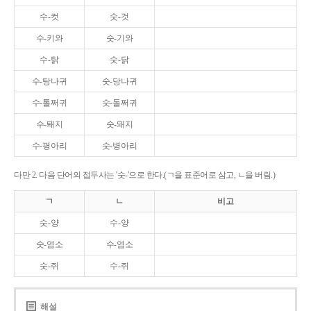
수-컷
숫-것
수-키와
숫-기와
수-탉
숫-닭
수-탕나귀
숫-당나귀
수-톨쩌귀
숫-돌쩌귀
수-퇘지
숫-돼지
수-평아리
숫-병아리
다만 2. 다음 단어의 접두사는 '숫-'으로 한다.(ㄱ을 표준어로 삼고, ㄴ을 버림.)
ㄱ
ㄴ
비고
숫-양
수-양
숫-염소
수-염소
숫-쥐
수-쥐
해설