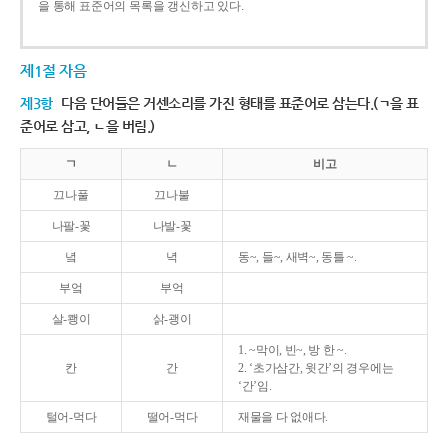
을 통해 표준어의 목록을 갱신하고 있다.
제1절 자음
제3항
다음 단어들은 거센소리를 가진 형태를 표준어로 삼는다.(ㄱ을 표
준어로 삼고, ㄴ을 버림.)
ㄱ
ㄴ
비고
끄나풀
끄나불
나팔-꽃
나발-꽃
녘
녁
동~, 들~, 새벽~, 동틀 ~.
부엌
부억
살-쾡이
삵-괭이
1. ~막이, 빈~, 방 한 ~.
칸
간
2. ‘초가삼간, 윗간’의 경우에는
‘간’임.
털어-먹다
떨어-먹다
재물을 다 없애다.