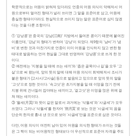
학문적으로는 어원이 밝혀져 있더라도 언중의 어원 의식이 약해져서 어
원으로부터 멀어진 형태가 널리 쓰이면 그 말을 표준어로 삼고, 어원에
충실한 형태이더라도 현실적으로 쓰이지 않는 말은 표준어로 삼지 않겠
다는 것을 다룬 조항이다.
① ‘강낭콩’은 중국의 ‘강남(江南)’ 지방에서 들여온 콩이기 때문에 붙여진
이름인데, ‘강남’의 형태가 변하여 ‘강낭’이 되었다. 제9항의 ‘남비’가 ‘냄
비’로 변한 것과 마찬가지로 언중이 이미 어원을 인식하지 않고 변한 형
태대로 발음하는 언어 현실을 그대로 반영하여 ‘강낭콩’으로 쓰게 한 것
이다.
② 예전에는 ‘지붕을 일 때에 쓰는 새끼’와 ‘좁은 골목이나 길’을 모두 ‘고
샅’으로 써 왔는데, 앞의 뜻의 말에 대해 어원 의식이 희박해져서 조사가
붙은 형태가 [고사시/고사슬] 등으로 발음되고 있으므로 앞의 뜻의 말을
‘고삿’으로 정한 것이다. ‘속고삿’은 초가지붕을 일 때 이엉을 얹기 전에
지붕 위에 건너질러 잡아매는 새끼이고, ‘겉고삿’은 이엉을 얹은 위에 걸
쳐 매는 새끼이다.
③ ‘월세(月貰)’와 뜻이 같은 말로서 과거에는 ‘삭월세’와 ‘사글세’가 모두
쓰였다. 그러나 ‘삭월세’를 한자어 ‘朔月貰’로 보는 것은 ‘사글세’의 음을
단순히 한자로 흉내 낸 것으로 보아 ‘사글세’만을 표준으로 삼은 것이다.
다만, 어원 의식이 여전히 남아 있어 어원을 의식한 형태가 쓰이는 것들
은 그 짝이 되는 비어원적인 형태보다 더 우선적으로 표준어 자격을 주도