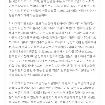
는 사람이라도 비어, 속어, 은어 등을 쓸 수는 있으므로 표준어의 사회적
기준은 상당히 느슨하다고 할 수 있다. 그러나 비어, 속어, 은어 등은 표준
어이기는 하되 언어 예절에 어긋난 말들이므로, 교양 있는 사람이라면 사
용을 자제하여야 하는 말들이다.
2. 시대적 기준으로서, 표준어는 현대의 언어여야 한다. 여기서 ‘현대’는
단순히 시간적으로 현재란 뜻이 아니라 역사적 흐름에서 현재와 같은 구
획에 있는 시대를 말한다. 다른 사회적, 경제적 시대 구분과는 달리 언어
사용에서 현대를 구분하는 데에는 뚜렷한 객관적 기준이 없다. 20세기 초
의 구어가 현대의 말로 간주되곤 하나, 21세기가 상당히 진행된 현재로서
는 20세기 초의 구어를 현대의 말로 간주하기에 어려움이 있다. 한 시대
에 최대 4세대가 공존할 수 있으므로 세대 간 시간 차를 30년 남짓으로
잡으면 넉넉잡아 100년 정도의 시간 차가 있는 말들이 한 시대에 쓰일 수
있다. 그러므로 현대를 100년 전으로부터 현재 시점까지의 기간으로 규
정할 수도 있을 것이다. 그러나 이러한 시간 인식은 ‘현대’ 개념의 모호함
때문에 편의상 행할 수 있는 것일 뿐 객관적인 것은 아니다. ‘현대’는 국어
언중들의 직관으로 이해하여야 한다.
3. 지역적 기준으로서, 표준어는 서울말이어야 한다. 이는 표준어의 공용
어적 성격을 가장 크게 드러내 주는 기준이다. 가령, 많은 지역 사람들이
모여서 공식적인 이야기를 나눌 때 각자의 지역어를 사용한다면 의사소
통이 어려워질 수 있는데, 이를 방지하기 위해 표준어의 조건으로 서울말
을 제시한 것이다. 물론 서울말이라도 비표준적인 요소가 있다. “나두 간