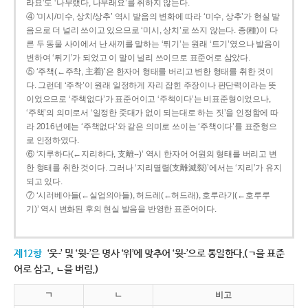
라요’도 ‘나무랬다, 나무래요’를 취하지 않는다.
④ ‘미시/미수, 상치/상추’ 역시 발음의 변화에 따라 ‘미수, 상추’가 현실 발
음으로 더 널리 쓰이고 있으므로 ‘미시, 상치’로 쓰지 않는다. 종(種)이 다
른 두 동물 사이에서 난 새끼를 말하는 ‘튀기’는 원래 ‘트기’였으나 발음이
변하여 ‘튀기’가 되었고 이 말이 널리 쓰이므로 표준어로 삼았다.
⑤ ‘주책(←주착, 主着)’은 한자어 형태를 버리고 변한 형태를 취한 것이
다. 그런데 ‘주착’이 원래 일정하게 자리 잡힌 주장이나 판단력이라는 뜻
이었으므로 ‘주책없다’가 표준어이고 ‘주책이다’는 비표준형이었으나,
‘주책’의 의미로서 ‘일정한 줏대가 없이 되는대로 하는 짓’을 인정함에 따
라 2016년에는 ‘주책없다’와 같은 의미로 쓰이는 ‘주책이다’를 표준형으
로 인정하였다.
⑥ ‘지루하다(←지리하다, 支離--)’ 역시 한자어 어원의 형태를 버리고 변
한 형태를 취한 것이다. 그러나 ‘지리멸렬(支離滅裂)’에서는 ‘지리’가 유지
되고 있다.
⑦ ‘시러베아들(←실업의아들), 허드레(←허드래), 호루라기(←호루루
기)’ 역시 변화된 후의 현실 발음을 반영한 표준어이다.
제12항
‘웃-’ 및 ‘윗-’은 명사 ‘위’에 맞추어 ‘윗-’으로 통일한다.(ㄱ을 표준
어로 삼고, ㄴ을 버림.)
ㄱ
ㄴ
비고