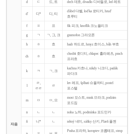
d
ㄷ
드, 트
dech 데흐, divadlo 디바들로, led 레트
d'ábel 댜벨, lod'ka 로티카, hrud'
d'
디*
디, 티
흐루티
f
ㅍ
프
fík 피크, knoflík 크노플리크
g
ㄱ
ㄱ, 그, 크
gramofon 그라모폰
h
ㅎ
흐
hadr 하드르, hmyz 흐미스, bůh 부흐
choditi 호디티, chlapec 흘라페츠, prach
ch
ㅎ
흐
프라흐
kachna 카흐나, nikdy 니크디, padák
k
ㅋ
ㄱ, 크
파다크
ㄹ,
lev 레프, šplhati 슈플하티, postel
l
ㄹ
ㄹㄹ
포스텔
most 모스트, mrak 므라크, podzim
m
ㅁ
ㅁ, 므
포드짐
n
ㄴ
ㄴ
noha 노하, podmínka 포드민카
ň
니*
ㄴ
němý 네미, sáňky 산키, Plzeň 플젠
자음
Praha 프라하, koroptev 코롭테프, strop
p
ㅍ
ㅂ, 프