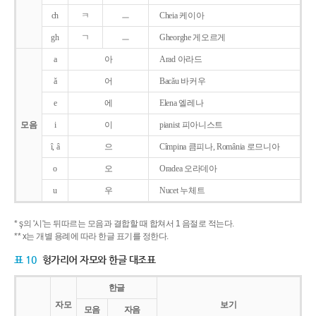
ch
ㅋ
ㅡ
Cheia 케이아
gh
ㄱ
ㅡ
Gheorghe 게오르게
a
아
Arad 아라드
ǎ
어
Bacǎu 바커우
e
에
Elena 엘레나
모음
i
이
pianist 피아니스트
î, â
으
Cîmpina 큼피나, România 로므니아
o
오
Oradea 오라데아
u
우
Nucet 누체트
* ş의 '시'는 뒤따르는 모음과 결합할 때 합쳐서 1 음절로 적는다.
** x는 개별 용례에 따라 한글 표기를 정한다.
표 10
헝가리어 자모와 한글 대조표
한글
자모
보기
모음
자음