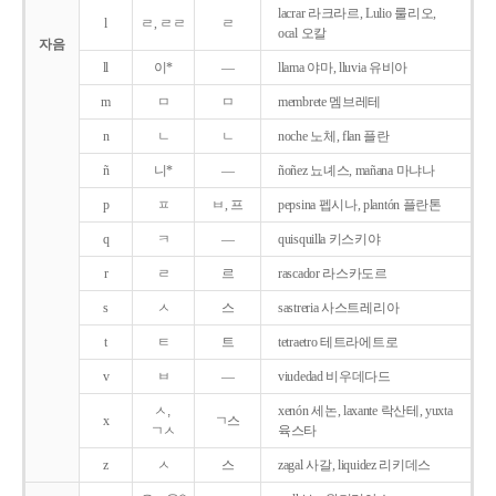
lacrar 라크라르, Lulio 룰리오,
l
ㄹ, ㄹㄹ
ㄹ
ocal 오칼
자음
ll
이*
―
llama 야마, lluvia 유비아
m
ㅁ
ㅁ
membrete 멤브레테
n
ㄴ
ㄴ
noche 노체, flan 플란
ñ
니*
―
ñoñez 뇨녜스, mañana 마냐나
p
ㅍ
ㅂ, 프
pepsina 펩시나, plantón 플란톤
q
ㅋ
―
quisquilla 키스키야
r
ㄹ
르
rascador 라스카도르
s
ㅅ
스
sastreria 사스트레리아
t
ㅌ
트
tetraetro 테트라에트로
v
ㅂ
―
viudedad 비우데다드
ㅅ,
xenón 세논, laxante 락산테, yuxta
x
ㄱ스
ㄱㅅ
육스타
z
ㅅ
스
zagal 사갈, liquidez 리키데스