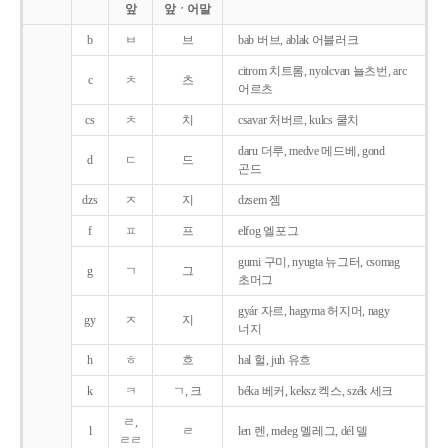
앞
앞ㆍ어말
b
ㅂ
브
bab 버브, ablak 어블러크
citrom 치트롬, nyolcvan 뇰츠번, arc
c
ㅊ
츠
어르츠
cs
ㅊ
치
csavar 처버르, kulcs 쿨치
daru 더루, medve 메드베, gond
d
ㄷ
드
곤드
dzs
ㅈ
지
dzsem 젬
f
ㅍ
프
elfog 엘포그
gumi 구미, nyugta 뉴그터, csomag
g
ㄱ
그
초머그
gyár 자르, hagyma 허지머, nagy
gy
ㅈ
지
너지
h
ㅎ
흐
hal 헐, juh 유흐
k
ㅋ
ㄱ, 크
béka 베커, keksz 켁스, szék 세크
ㄹ,
l
ㄹ
len 렌, meleg 멜레그, dél 델
ㄹㄹ