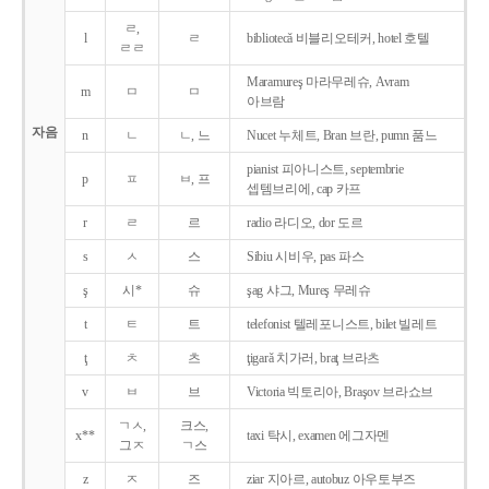
ㄹ,
l
ㄹ
bibliotecǎ 비블리오테커, hotel 호텔
ㄹㄹ
Maramureş 마라무레슈, Avram
m
ㅁ
ㅁ
아브람
자음
n
ㄴ
ㄴ, 느
Nucet 누체트, Bran 브란, pumn 품느
pianist 피아니스트, septembrie
p
ㅍ
ㅂ, 프
셉템브리에, cap 카프
r
ㄹ
르
radio 라디오, dor 도르
s
ㅅ
스
Sibiu 시비우, pas 파스
ş
시*
슈
şag 샤그, Mureş 무레슈
t
ㅌ
트
telefonist 텔레포니스트, bilet 빌레트
ţ
ㅊ
츠
ţigarǎ 치가러, braţ 브라츠
v
ㅂ
브
Victoria 빅토리아, Braşov 브라쇼브
ㄱㅅ,
크스,
x**
taxi 탁시, examen 에그자멘
그ㅈ
ㄱ스
z
ㅈ
즈
ziar 지아르, autobuz 아우토부즈