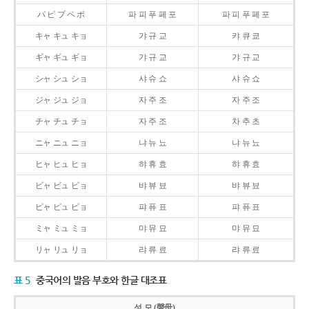
パ ピ プ ペ ポ
파 피 푸 페 포
파 피 푸 페 포
キャ キュ キョ
갸 규 교
캬 큐 쿄
ギャ ギュ ギョ
갸 규 교
갸 규 교
シャ シュ ショ
샤 슈 쇼
샤 슈 쇼
ジャ ジュ ジョ
자 주 조
자 주 조
チャ チュ チョ
자 주 조
차 추 초
ニャ ニュ ニョ
냐 뉴 뇨
냐 뉴 뇨
ヒャ ヒュ ヒョ
햐 휴 효
햐 휴 효
ビャ ビュ ビョ
뱌 뷰 뵤
뱌 뷰 뵤
ピャ ピュ ピョ
퍄 퓨 표
퍄 퓨 표
ミャ ミュ ミョ
먀 뮤 묘
먀 뮤 묘
リャ リュ リョ
랴 류 료
랴 류 료
표 5
중국어의 발음 부호와 한글 대조표
성 모 (聲母)