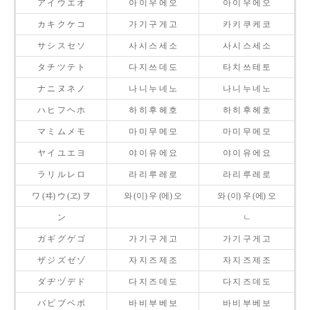
ア イ ウ エ オ
아 이 우 에 오
아 이 우 에 오
カ キ ク ケ コ
가 기 구 게 고
카 키 쿠 케 코
サ シ ス セ ソ
사 시 스 세 소
사 시 스 세 소
タ チ ツ テ ト
다 지 쓰 데 도
타 치 쓰 테 토
ナ ニ ヌ ネ ノ
나 니 누 네 노
나 니 누 네 노
ハ ヒ フ ヘ ホ
하 히 후 헤 호
하 히 후 헤 호
マ ミ ム メ モ
마 미 무 메 모
마 미 무 메 모
ヤ イ ユ エ ヨ
야 이 유 에 요
야 이 유 에 요
ラ リ ル レ ロ
라 리 루 레 로
라 리 루 레 로
ワ (ヰ) ウ (ヱ) ヲ
와 (이) 우 (에) 오
와 (이) 우 (에) 오
ン
ㄴ
ガ ギ グ ゲ ゴ
가 기 구 게 고
가 기 구 게 고
ザ ジ ズ ゼ ゾ
자 지 즈 제 조
자 지 즈 제 조
ダ ヂ ヅ デ ド
다 지 즈 데 도
다 지 즈 데 도
バ ビ ブ ベ ボ
바 비 부 베 보
바 비 부 베 보