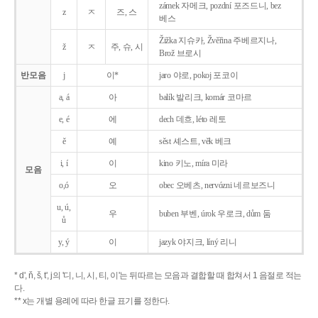
zámek 자메크, pozdní 포즈드니, bez
z
ㅈ
즈, 스
베스
Žižka 지슈카, Žvěřina 주베르지나,
ž
ㅈ
주, 슈, 시
Brož 브로시
반모음
j
이*
jaro 야로, pokoj 포코이
a, á
아
balík 발리크, komár 코마르
e, é
에
dech 데흐, léto 레토
ě
예
sěst 셰스트, věk 베크
i, í
이
kino 키노, míra 미라
모음
o,ó
오
obec 오베츠, nervózni 네르보즈니
u, ú,
우
buben 부벤, úrok 우로크, dům 둠
ů
y, ý
이
jazyk
야지크, líný 리니
* d', ň, š, t', j의 '디, 니, 시, 티, 이'는 뒤따르는 모음과 결합할 때 합쳐서 1 음절로 적는
다.
** x는 개별 용례에 따라 한글 표기를 정한다.