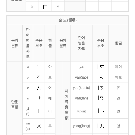
h
ㅎ
운 모 (韻母)
한
어
한어
음의
병
주음
한
음의
주음
병음
한글
분류
음
부호
글
분류
부호
자모
자
모
a
아
yai
야이
o
오
yao
(iao)
야오
e
어
you
(iou,
iu)
유
제
치
ê
에
yan
(ian)
옌
단운
류
單韻
齊
yi
이
yin(in)
인
齒
(i)
類
wu
우
yang
(iang)
양
(u)