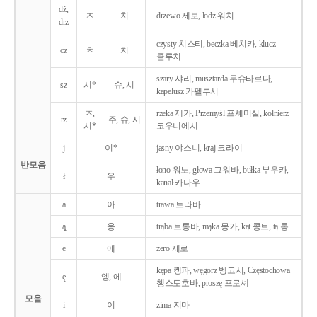
dż,
ㅈ
치
drzewo 제보, łodż 워치
drz
czysty 치스티, beczka 베치카, klucz
cz
ㅊ
치
클루치
szary 샤리, musztarda 무슈타르다,
sz
시*
슈, 시
kapelusz 카펠루시
ㅈ,
rzeka 제카, Przemyśl 프셰미실, kołnierz
rz
주, 슈, 시
시*
코우니에시
j
이*
jasny 야스니, kraj 크라이
반모음
łono 워노, głowa 그워바, bułka 부우카,
ł
우
kanał 카나우
a
아
trawa 트라바
ą̨
옹
trąba 트롱바, mąka 몽카, kąt 콩트, tą 통
e
에
zero 제로
kępa 켕파, węgorz 벵고시, Częstochowa
ę
엥, 에
쳉스토호바, proszę 프로셰
모음
i
이
zima 지마