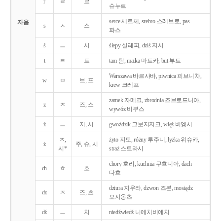
r
ㄹ
르
슈누르
serce 세르체, srebro 스레브로, pas
자음
s
ㅅ
스
파스
ś
ㅡ
시
ślepy 실레피, dziś 지시
t
ㅌ
트
tam 탐, matka 마트카, but 부트
Warszawa 바르샤바, piwnica 피브니차,
w
ㅂ
브, 프
krew 크레프
zamek 자메크, zbrodnia 즈브로드니아,
z
ㅈ
즈, 스
wywóz 비부스
ź
ㅡ
지, 시
gwoździk 그보지지크, więź 비엥시
ㅈ,
żyto 지토, różny 루주니, łyżka 위슈카,
ż
주, 슈, 시
시*
straż 스트라시
chory 호리, kuchnia 쿠흐니아, dach
ch
ㅎ
흐
다흐
dziura 지우라, dzwon 즈본, mosiądz
dz
ㅈ
즈, 츠
모시옹츠
dź
ㅡ
치
niedźwiedź 니에치비에치