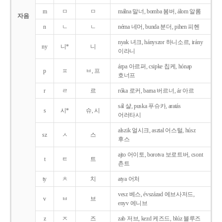
m
ㅁ
ㅁ
málna 말너, bomba 봄버, álom 알롬
자음
n
ㄴ
ㄴ
néma 네머, bunda 분더, pihen 피헨
nyak 녀크, hányszor 하니소르, irány
ny
니*
니
이라니
árpa 아르퍼, csipke 칩케, hónap
p
ㅍ
ㅂ, 프
호너프
r
ㄹ
르
róka 로커, barna 버르너, ár 아르
sál 샬, puska 푸슈카, aratás
s
시*
슈, 시
어러타시
alszik 얼시크, asztal 어스털, húsz
sz
ㅅ
스
후스
ajto 어이토, borotva 보로트버, csont
t
ㅌ
트
촌트
ty
ㅊ
치
atya 어처
vesz 베스, évszázad 에브사저드,
v
ㅂ
브
enyv 에니브
z
ㅈ
즈
zab 저브, kezd 케즈드, blúz 블루즈