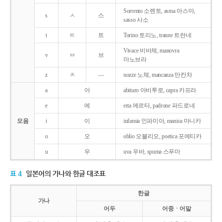
Sorrento 소렌토, asma 아스마,
s
ㅅ
스
sasso 사소
t
ㅌ
트
Torino 토리노, tranne 트란네
Vivace 비바체, manovra
v
ㅂ
브
마노브라
z
ㅊ
―
nozze 노체, mancanza 만칸차
a
아
abituro 아비투로, capra 카프라
e
에
erta 에르타, padrone 파드로네
모음
i
이
infamia 인파미아, manica 마니카
o
오
oblio 오블리오, poetica 포에티카
u
우
uva 우바, spuma 스푸마
표 4
일본어의 가나와 한글 대조표
한글
가나
어두
어중ㆍ어말