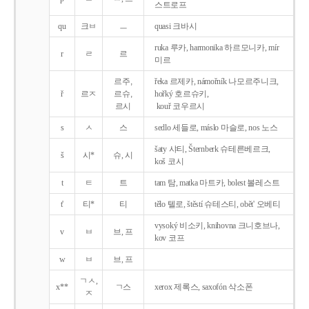
스트로프
qu
크ㅂ
ㅡ
quasi 크바시
ruka 루카, harmonika 하르모니카, mír
r
ㄹ
르
미르
르주,
řeka 르제카, námořník 나모르주니크,
ř
르ㅈ
르슈,
hořký 호르슈키,
르시
kouř 코우르시
s
ㅅ
스
sedlo 세들로, máslo 마슬로, nos 노스
šaty 샤티, Šternberk 슈테른베르크,
š
시*
슈, 시
koš 코시
t
ㅌ
트
tam 탐, matka 마트카, bolest 볼레스트
t'
티*
티
tělo 텔로, štěstí 슈테스티, obět' 오베티
vysoký 비소키, knihovna 크니호브나,
v
ㅂ
브, 프
kov 코프
w
ㅂ
브, 프
ㄱㅅ,
x**
ㄱ스
xerox 제록스, saxofón 삭소폰
ㅈ