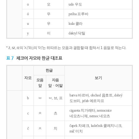
o
오
udo 우도
ó
우
próba 프루바
u
우
kula 쿨라
y
이
daktyl 닥틸
* ż, sz, rz의 '시'와 j의 '이'는 뒤따르는 모음과 결합할 때 합쳐서 1 음절로 적는다.
표 7
체코어 자모와 한글 대조표
한글
자모
보기
모음
자음
앞
앞ㆍ어말
barva 바르바, obchod 옵호트, dobrý
b
ㅂ
ㅂ, 브, 프
도브리, jeřab 예르자프
cigareta 치가레타, nemocnice
c
ㅊ
츠
네모츠니체, nemoc 네모츠
čapek 차페크, kulečnik 쿨레치니크,
č
ㅊ
치
míč 미치