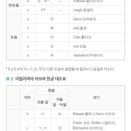
w
오ㆍ우*
―
walkirias 왈키리아스
반모음
y
이*
―
yungla 융글라
a
아
braceo 브라세오
e
에
reloj 렐로
모음
i
이
Lulio 룰리오
o
오
ocal 오칼
u
우
viudedad 비우데다드
* ll, y, ñ, w의 '이, 니, 오, 우'는 다른 모음과 결합할 때 합쳐서 1 음절로 적는다.
표 3
이탈리아어 자모와 한글 대조표
한글
자모
보기
자음
모음 앞
앞ㆍ어말
b
ㅂ
브
Bologna 볼로냐, bravo 브라보
Como 코모, Sicilia 시칠리아,
c
ㅋ, ㅊ
크
Boccaccio 보카치오,