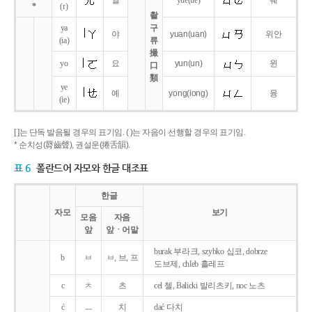
얼
yue
(ue)
웨
*
(r)
촬
ya
구
야
yuan
(uan)
위안
(ia)
류
撮
yo
요
yun
(un)
윈
口
類
ye
예
yong
(iong)
융
(ie)
[ ]는 단독 발음될 경우의 표기임. ( )는 자음이 선행할 경우의 표기임.
* 순치성(脣齒聲), 권설운(捲舌韻).
표 6
폴란드어 자모와 한글 대조표
한글
자모
보기
모음
자음
앞
앞ㆍ어말
burak 부라크, szybko 십코, dobrze
b
ㅂ
ㅂ, 브, 프
도브제, chleb 흘레프
c
ㅊ
츠
cel 첼, Balicki 발리츠키, noc 노츠
ć
ㅡ
치
dać 다치