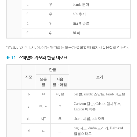
u
우
bunda 분더
ú
우
hús 후시
ü
위
füst 퓌슈트
ű
위
fű 퓌
* ny, s, j, ly의 ‘니, 시, 이, 이’는 뒤따르는 모음과 결합할 때 합쳐서 1 음절로 적는다.
표 11
스웨덴어 자모와 한글 대조표
한글
자모
보기
모음
자음
앞
앞ㆍ어말
b
ㅂ
ㅂ, 브
bal 발, snabbt 스납트, Jacob 야코브
Carlsson 칼손, Celsius 셀시우스,
c
ㅋ, ㅅ
ㄱ
Ericson 에릭손
ch
시*
크
charm 샤름, och 오크
dag 다그, dricka 드리카, Halmstad
d
ㄷ
드
할름스타드