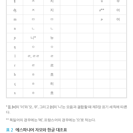
ʧ
ㅊ
치
u
우
ʤ
ㅈ
지
ə**
어
m
ㅁ
ㅁ
ɚ
어
n
ㄴ
ㄴ
ɲ
니*
뉴
ŋ
ㅇ
ㅇ
l
ㄹ, ㄹㄹ
ㄹ
r
ㄹ
르
h
ㅎ
흐
ç
ㅎ
히
x
ㅎ
흐
* [j], [w]의 '이'와 '오, 우', 그리고 [ɲ]의 '니'는 모음과 결합할 때 제3장 표기 세칙에 따른
다.
** 독일어의 경우에는 '에', 프랑스어의 경우에는 '으'로 적는다.
표 2
에스파냐어 자모와 한글 대조표