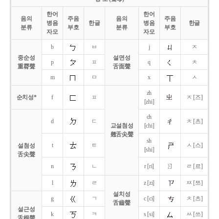
한어
한어
음의
주음
음의
주음
병음
한글
병음
한글
분류
부호
분류
부호
자모
자모
b
ㅂ
j
ㅈ
중순성
설면성
p
ㅍ
q
ㅊ
重脣聲
舌面聲
m
ㅁ
x
ㅅ
zh
순치성*
f
ㅍ
ㅈ [즈]
[zhi]
ch
d
ㄷ
ㅊ [츠]
교설첨성
[chi]
翹舌尖聲
sh
t
ㅌ
ㅅ [스]
설첨성
[shi]
舌尖聲
ㄖ
n
ㄴ
r [ri]
ㄹ [르]
l
ㄹ
z [zi]
ㅉ [쯔]
설치성
g
ㄱ
c [ci]
ㅊ [츠]
舌齒聲
설근성
k
ㅋ
s [si]
ㅆ [쓰]
舌根聲