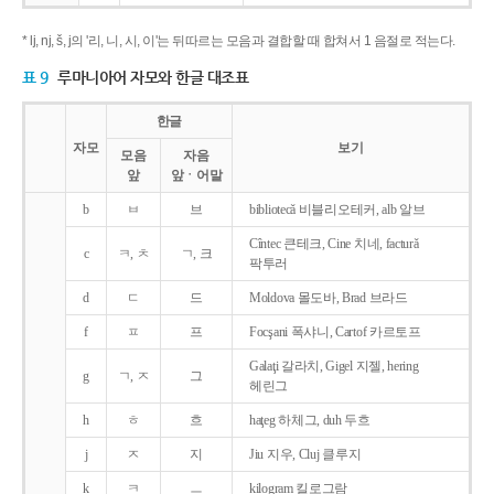
* lj, nj, š, j의 '리, 니, 시, 이'는 뒤따르는 모음과 결합할 때 합쳐서 1 음절로 적는다.
표 9
루마니아어 자모와 한글 대조표
한글
자모
보기
모음
자음
앞
앞ㆍ어말
b
ㅂ
브
bibliotecǎ 비블리오테커, alb 알브
Cîntec 큰테크, Cine 치네, facturǎ
c
ㅋ, ㅊ
ㄱ, 크
팍투러
d
ㄷ
드
Moldova 몰도바, Brad 브라드
f
ㅍ
프
Focşani 폭샤니, Cartof 카르토프
Galaţi 갈라치, Gigel 지젤, hering
g
ㄱ, ㅈ
그
헤린그
h
ㅎ
흐
haţeg 하체그, duh 두흐
j
ㅈ
지
Jiu 지우, Cluj 클루지
k
ㅋ
ㅡ
kilogram 킬로그람