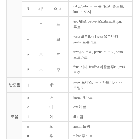
šal 샬, vlasništvo 블라스니슈트보,
š
시*
슈, 시
broš 브로시
telo 텔로, ostrvo 오스트르보, put
t
ㅌ
트
푸트
vatra 바트라, olovka 올로브카,
v
ㅂ
브
proliv 프롤리브
zavoj 자보이, pozno 포즈노, obraz
z
ㅈ
즈
오브라즈
žena 제나, izložba 이즐로주바, muž
ž
ㅈ
주
무주
pojas 포야스, zavoj 자보이, odjelo
반모음
j
이*
오델로
a
아
bakar 바카르
e
에
cev 체브
모음
i
이
dim 딤
o
오
molim 몰림
u
우
zubar 주바르