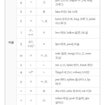
gost 고스트, dugme 두그메, krug
g
ㄱ
그
크루그
h
ㅎ
흐
hitan 히탄, šah 샤흐
korist 코리스트, krug 크루그, jastuk
k
ㅋ
ㄱ, 크
야스투크
ㄹ,
l
ㄹ
levo 레보, balkon 발콘, šal 샬
ㄹㄹ
리*,
자음
lj
ㄹ
ljeto 레토, pasulj 파술
ㄹ리*
malo 말로, mnogo 므노고, osam
m
ㅁ
ㅁ, 므
오삼
n
ㄴ
ㄴ
nos 노스, banka 반카, loman 로만
nj
니*
ㄴ
Njegoš 녜고시, svibanj 스비반
peta 페타, opština 옵슈티나, lep
p
ㅍ
ㅂ, 프
레프
r
ㄹ
르
riba 리바, torba 토르바, mir 미르
sedam 세담, posle 포슬레, glas
s
ㅅ
스
글라스