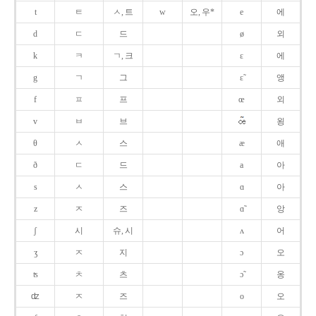
t
ㅌ
ㅅ, 트
w
오, 우*
e
에
d
ㄷ
드
ø
외
k
ㅋ
ㄱ, 크
ɛ
에
g
ㄱ
그
ɛ̃
앵
f
ㅍ
프
œ
외
v
ㅂ
브
욍
θ
ㅅ
스
æ
애
ð
ㄷ
드
a
아
s
ㅅ
스
ɑ
아
z
ㅈ
즈
ɑ̃
앙
ʃ
시
슈, 시
ʌ
어
ʒ
ㅈ
지
ɔ
오
ʦ
ㅊ
츠
ɔ̃
옹
ʣ
ㅈ
즈
o
오