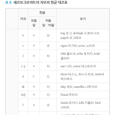
표 8
세르보크로아트어 자모와 한글 대조표
한글
자모
보기
모음
자음
앞
앞ㆍ어말
bog 보그, drobnjak 드로브냐크,
b
ㅂ
브
pogreb 포그레브
c
ㅊ
츠
cigara 치가라, novac 노바츠
čelik 첼리크, točka 토치카, kolač
č
ㅊ
치
콜라치
ć, tj
ㅊ
치
naći 나치, sestrić 세스트리치
desno 데스노, drvo 드르보, medved
d
ㄷ
드
메드베드
dž
ㅈ
지
džep 제프, narudžba 나루지바
đ,dj
ㅈ
지
Ðurađ 주라지
fasada 파사다, kifla 키플라, šaraf
f
ㅍ
프
샤라프