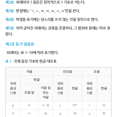
제2항
외래어의 1 음운은 원칙적으로 1 기호로 적는다.
제3항
받침에는 ‘ㄱ, ㄴ, ㄹ, ㅁ, ㅂ, ㅅ, ㅇ’만을 쓴다.
제4항
파열음 표기에는 된소리를 쓰지 않는 것을 원칙으로 한다.
제5항
이미 굳어진 외래어는 관용을 존중하되, 그 범위와 용례는 따로 정
한다.
제2장 표기 일람표
외래어는 표 1~19에 따라 표기한다.
표 1
국제 음성 기호와 한글 대조표
자음
반모음
모음
한글
국제
국제
국제
자음 앞
음성
음성
한글
음성
한글
모음 앞
또는
기호
기호
기호
어말
p
ㅍ
ㅂ, 프
j
이*
i
이
b
ㅂ
브
ɥ
위
y
위