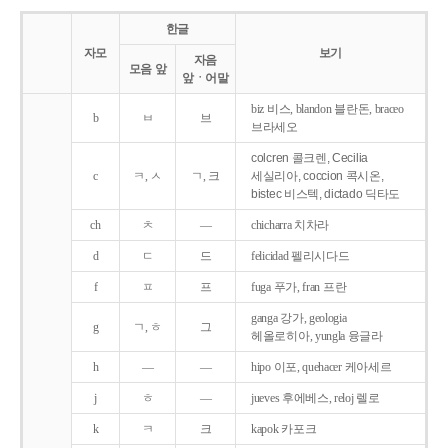
한글
자모
보기
자음
모음 앞
앞ㆍ어말
biz 비스, blandon 블란돈, braceo
b
ㅂ
브
브라세오
colcren 콜크렌, Cecilia
c
ㅋ, ㅅ
ㄱ, 크
세실리아, coccion 콕시온,
bistec 비스텍, dictado 딕타도
ch
ㅊ
―
chicharra 치차라
d
ㄷ
드
felicidad 펠리시다드
f
ㅍ
프
fuga 푸가, fran 프란
ganga 강가, geologia
g
ㄱ, ㅎ
그
헤올로히아, yungla 융글라
h
―
―
hipo 이포, quehacer 케아세르
j
ㅎ
―
jueves 후에베스, reloj 렐로
k
ㅋ
크
kapok 카포크