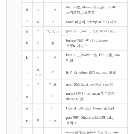
dach 다흐, zdrowy 즈드로비, słodki
d
ㄷ
드, 트
스워트키, pod 포트
f
ㅍ
프
fasola 파솔라, befsztyk 베프슈티크
g
ㄱ
ㄱ, 그, 크
góra 구라, grad 그라트, targ 타르크
herbata 헤르바타, Hrubieszów
h
ㅎ
흐
흐루비에슈프
kino 키노, daktyl 닥틸, król 크룰, bank
k
ㅋ
ㄱ, 크
반크
ㄹ,
l
ㄹ
lis 리스, kolano 콜라노, motyl 모틸
ㄹㄹ
m
ㅁ
ㅁ, 므
most 모스트, zimno 짐노, sam 삼
nerka 네르카, dokument 도쿠멘트,
n
ㄴ
ㄴ
dywan 디반
ń
ㅡ
ㄴ
Gdańsk 그단스크, Poznań 포즈난
para 파라, Słupsk 스웁스크, chłop
p
ㅍ
ㅂ, 프
흐워프
rower 로베르, garnek 가르네크, sznur