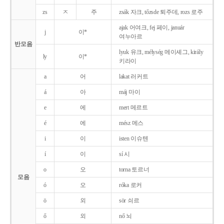
zs
ㅈ
주
zsák 자크, tőzsde 퇴주데, rozs 로주
ajak 어여크, fej 페이, január
j
이*
여누아르
반모음
lyuk 유크, mélység 메이셰그, király
ly
이*
키라이
a
어
lakat 러커트
á
아
máj 마이
e
에
mert 메르트
é
에
mész 메스
i
이
isten 이슈텐
í
이
sí 시
o
오
torna 토르너
모음
ó
오
róka 로커
ö
외
sör 쇠르
ő
외
nő 뇌