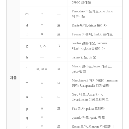
credo 크레도
Pinocchio 피노키오, cherubino
ch
ㅋ
―
케루비노
d
ㄷ
드
Dante 단테, drizza 드리차
f
ㅍ
프
Firenze 피렌체, freddo 프레도
Galileo 갈릴레오, Genova
g
ㄱ, ㅈ
그
제노바, gloria 글로리아
h
―
―
hanno 안노, oh 오
Milano 밀라노, largo 라르고,
l
ㄹ, ㄹㄹ
ㄹ
palco 팔코
자음
Macchiavelli 마키아벨리, mamma
m
ㅁ
ㅁ
맘마, Campanella 캄파넬라
Nero 네로, Anna 안나,
n
ㄴ
ㄴ
divertimento 디베르티멘토
p
ㅍ
프
Pisa 피사, prima 프리마
q
ㅋ
―
quando 콴도, queto 퀘토
r
ㄹ
르
Roma 로마, Marconi 마르코니