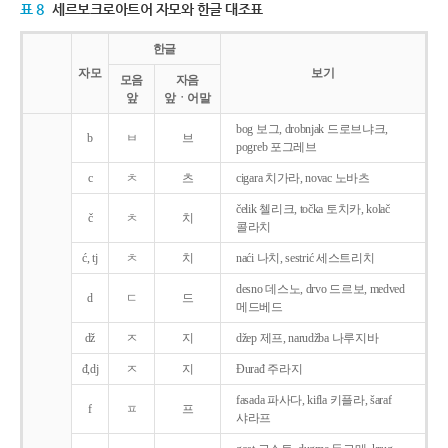
표 8
세르보크로아트어 자모와 한글 대조표
한글
자모
보기
모음
자음
앞
앞ㆍ어말
bog 보그, drobnjak 드로브냐크,
b
ㅂ
브
pogreb 포그레브
c
ㅊ
츠
cigara 치가라, novac 노바츠
čelik 첼리크, točka 토치카, kolač
č
ㅊ
치
콜라치
ć, tj
ㅊ
치
naći 나치, sestrić 세스트리치
desno 데스노, drvo 드르보, medved
d
ㄷ
드
메드베드
dž
ㅈ
지
džep 제프, narudžba 나루지바
đ,dj
ㅈ
지
Ðurađ 주라지
fasada 파사다, kifla 키플라, šaraf
f
ㅍ
프
샤라프