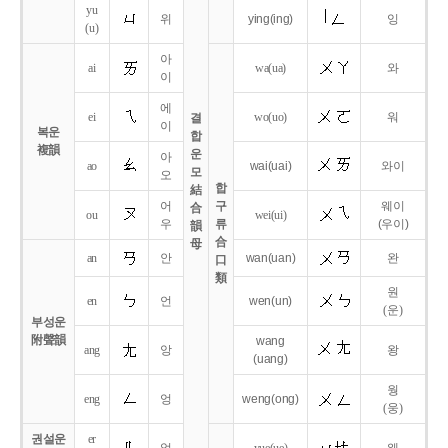
yu
위
ying
(ing)
잉
(u)
아
ai
wa
(ua)
와
이
에
ei
wo
(uo)
워
결
이
복운
합
複韻
운
아
ao
wai
(uai)
와이
모
오
합
結
어
구
웨이
合
ou
wei
(ui)
우
류
(우이)
韻
合
母
an
안
wan
(uan)
완
口
類
원
en
언
wen
(un)
(운)
부성운
附聲韻
wang
ang
앙
왕
(uang)
웡
eng
엉
weng
(ong)
(웅)
권설운
er