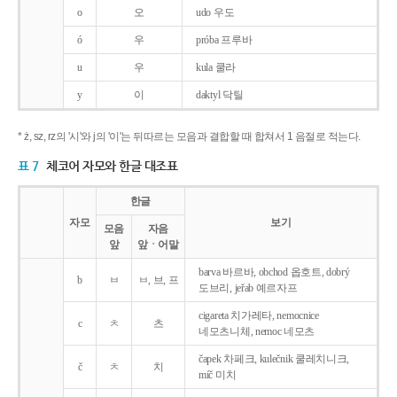
o
오
udo 우도
ó
우
próba 프루바
u
우
kula 쿨라
y
이
daktyl 닥틸
* ż, sz, rz의 '시'와 j의 '이'는 뒤따르는 모음과 결합할 때 합쳐서 1 음절로 적는다.
표 7
체코어 자모와 한글 대조표
한글
자모
보기
모음
자음
앞
앞ㆍ어말
barva 바르바, obchod 옵호트, dobrý
b
ㅂ
ㅂ, 브, 프
도브리, jeřab 예르자프
cigareta 치가레타, nemocnice
c
ㅊ
츠
네모츠니체, nemoc 네모츠
čapek 차페크, kulečnik 쿨레치니크,
č
ㅊ
치
míč 미치