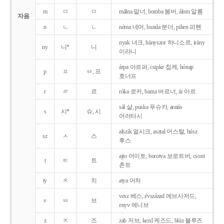
m
ㅁ
ㅁ
málna 말너, bomba 봄버, álom 알롬
자음
n
ㄴ
ㄴ
néma 네머, bunda 분더, pihen 피헨
nyak 녀크, hányszor 하니소르, irány
ny
니*
니
이라니
árpa 아르퍼, csipke 칩케, hónap
p
ㅍ
ㅂ, 프
호너프
r
ㄹ
르
róka 로커, barna 버르너, ár 아르
sál 샬, puska 푸슈카, aratás
s
시*
슈, 시
어러타시
alszik 얼시크, asztal 어스털, húsz
sz
ㅅ
스
후스
ajto 어이토, borotva 보로트버, csont
t
ㅌ
트
촌트
ty
ㅊ
치
atya 어처
vesz 베스, évszázad 에브사저드,
v
ㅂ
브
enyv 에니브
z
ㅈ
즈
zab 저브, kezd 케즈드, blúz 블루즈