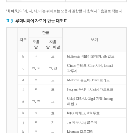
* lj, nj, š, j의 '리, 니, 시, 이'는 뒤따르는 모음과 결합할 때 합쳐서 1 음절로 적는다.
표 9
루마니아어 자모와 한글 대조표
한글
자모
보기
모음
자음
앞
앞ㆍ어말
b
ㅂ
브
bibliotecǎ 비블리오테커, alb 알브
Cîntec 큰테크, Cine 치네, facturǎ
c
ㅋ, ㅊ
ㄱ, 크
팍투러
d
ㄷ
드
Moldova 몰도바, Brad 브라드
f
ㅍ
프
Focşani 폭샤니, Cartof 카르토프
Galaţi 갈라치, Gigel 지젤, hering
g
ㄱ, ㅈ
그
헤린그
h
ㅎ
흐
haţeg 하체그, duh 두흐
j
ㅈ
지
Jiu 지우, Cluj 클루지
k
ㅋ
ㅡ
kilogram 킬로그람