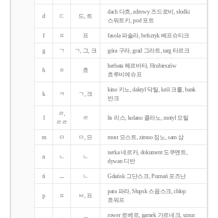
dach 다흐, zdrowy 즈드로비, słodki
d
ㄷ
드, 트
스워트키, pod 포트
f
ㅍ
프
fasola 파솔라, befsztyk 베프슈티크
g
ㄱ
ㄱ, 그, 크
góra 구라, grad 그라트, targ 타르크
herbata 헤르바타, Hrubieszów
h
ㅎ
흐
흐루비에슈프
kino 키노, daktyl 닥틸, król 크룰, bank
k
ㅋ
ㄱ, 크
반크
ㄹ,
l
ㄹ
lis 리스, kolano 콜라노, motyl 모틸
ㄹㄹ
m
ㅁ
ㅁ, 므
most 모스트, zimno 짐노, sam 삼
nerka 네르카, dokument 도쿠멘트,
n
ㄴ
ㄴ
dywan 디반
ń
ㅡ
ㄴ
Gdańsk 그단스크, Poznań 포즈난
para 파라, Słupsk 스웁스크, chłop
p
ㅍ
ㅂ, 프
흐워프
rower 로베르, garnek 가르네크, sznur