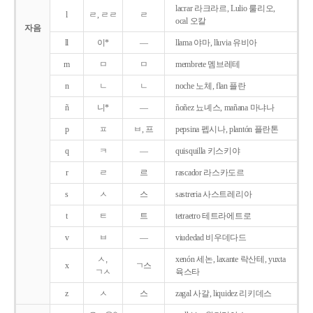
lacrar 라크라르, Lulio 룰리오,
l
ㄹ, ㄹㄹ
ㄹ
ocal 오칼
자음
ll
이*
―
llama 야마, lluvia 유비아
m
ㅁ
ㅁ
membrete 멤브레테
n
ㄴ
ㄴ
noche 노체, flan 플란
ñ
니*
―
ñoñez 뇨녜스, mañana 마냐나
p
ㅍ
ㅂ, 프
pepsina 펩시나, plantón 플란톤
q
ㅋ
―
quisquilla 키스키야
r
ㄹ
르
rascador 라스카도르
s
ㅅ
스
sastreria 사스트레리아
t
ㅌ
트
tetraetro 테트라에트로
v
ㅂ
―
viudedad 비우데다드
ㅅ,
xenón 세논, laxante 락산테, yuxta
x
ㄱ스
ㄱㅅ
육스타
z
ㅅ
스
zagal 사갈, liquidez 리키데스