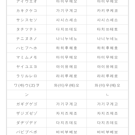
ア イ ウ エ オ
아 이 우 에 오
아 이 우 에 오
カ キ ク ケ コ
가 기 구 게 고
카 키 쿠 케 코
サ シ ス セ ソ
사 시 스 세 소
사 시 스 세 소
タ チ ツ テ ト
다 지 쓰 데 도
타 치 쓰 테 토
ナ ニ ヌ ネ ノ
나 니 누 네 노
나 니 누 네 노
ハ ヒ フ ヘ ホ
하 히 후 헤 호
하 히 후 헤 호
マ ミ ム メ モ
마 미 무 메 모
마 미 무 메 모
ヤ イ ユ エ ヨ
야 이 유 에 요
야 이 유 에 요
ラ リ ル レ ロ
라 리 루 레 로
라 리 루 레 로
ワ (ヰ) ウ (ヱ) ヲ
와 (이) 우 (에) 오
와 (이) 우 (에) 오
ン
ㄴ
ガ ギ グ ゲ ゴ
가 기 구 게 고
가 기 구 게 고
ザ ジ ズ ゼ ゾ
자 지 즈 제 조
자 지 즈 제 조
ダ ヂ ヅ デ ド
다 지 즈 데 도
다 지 즈 데 도
バ ビ ブ ベ ボ
바 비 부 베 보
바 비 부 베 보