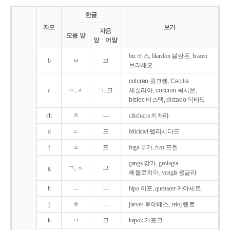
한글
자모
보기
자음
모음 앞
앞ㆍ어말
biz 비스, blandon 블란돈, braceo
b
ㅂ
브
브라세오
colcren 콜크렌, Cecilia
c
ㅋ, ㅅ
ㄱ, 크
세실리아, coccion 콕시온,
bistec 비스텍, dictado 딕타도
ch
ㅊ
―
chicharra 치차라
d
ㄷ
드
felicidad 펠리시다드
f
ㅍ
프
fuga 푸가, fran 프란
ganga 강가, geologia
g
ㄱ, ㅎ
그
헤올로히아, yungla 융글라
h
―
―
hipo 이포, quehacer 케아세르
j
ㅎ
―
jueves 후에베스, reloj 렐로
k
ㅋ
크
kapok 카포크