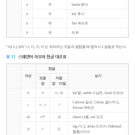
u
우
bunda 분더
ú
우
hús 후시
ü
위
füst 퓌슈트
ű
위
fű 퓌
* ny, s, j, ly의 ‘니, 시, 이, 이’는 뒤따르는 모음과 결합할 때 합쳐서 1 음절로 적는다.
표 11
스웨덴어 자모와 한글 대조표
한글
자모
보기
모음
자음
앞
앞ㆍ어말
b
ㅂ
ㅂ, 브
bal 발, snabbt 스납트, Jacob 야코브
Carlsson 칼손, Celsius 셀시우스,
c
ㅋ, ㅅ
ㄱ
Ericson 에릭손
ch
시*
크
charm 샤름, och 오크
dag 다그, dricka 드리카, Halmstad
d
ㄷ
드
할름스타드