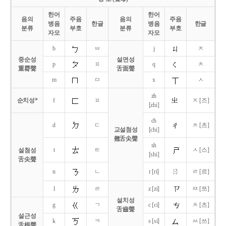
한어
한어
음의
주음
음의
주음
병음
한글
병음
한글
분류
부호
분류
부호
자모
자모
b
ㅂ
j
ㅈ
중순성
설면성
p
ㅍ
q
ㅊ
重脣聲
舌面聲
m
ㅁ
x
ㅅ
zh
순치성*
f
ㅍ
ㅈ [즈]
[zhi]
ch
d
ㄷ
ㅊ [츠]
교설첨성
[chi]
翹舌尖聲
sh
t
ㅌ
ㅅ [스]
설첨성
[shi]
舌尖聲
ㄖ
n
ㄴ
r [ri]
ㄹ [르]
l
ㄹ
z [zi]
ㅉ [쯔]
설치성
g
ㄱ
c [ci]
ㅊ [츠]
舌齒聲
설근성
k
ㅋ
s [si]
ㅆ [쓰]
舌根聲