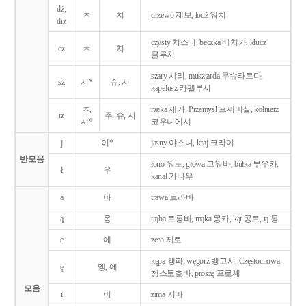
dż,
ㅈ
치
drzewo 제보, łodż 워치
drz
czysty 치스티, beczka 베치카, klucz
cz
ㅊ
치
클루치
szary 샤리, musztarda 무슈타르다,
sz
시*
슈, 시
kapelusz 카펠루시
ㅈ,
rzeka 제카, Przemyśl 프셰미실, kołnierz
rz
주, 슈, 시
시*
코우니에시
j
이*
jasny 야스니, kraj 크라이
반모음
łono 워노, głowa 그워바, bułka 부우카,
ł
우
kanał 카나우
a
아
trawa 트라바
ą̨
옹
trąba 트롱바, mąka 몽카, kąt 콩트, tą 통
e
에
zero 제로
kępa 켕파, węgorz 벵고시, Częstochowa
ę
엥, 에
쳉스토호바, proszę 프로셰
모음
i
이
zima 지마