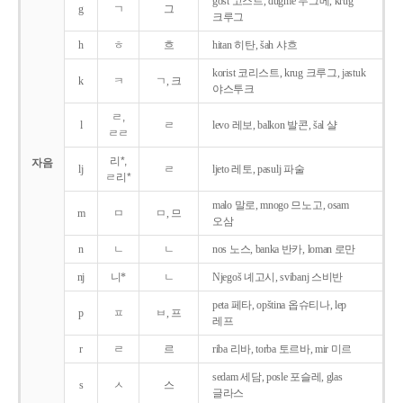
gost 고스트, dugme 두그메, krug
g
ㄱ
그
크루그
h
ㅎ
흐
hitan 히탄, šah 샤흐
korist 코리스트, krug 크루그, jastuk
k
ㅋ
ㄱ, 크
야스투크
ㄹ,
l
ㄹ
levo 레보, balkon 발콘, šal 샬
ㄹㄹ
리*,
자음
lj
ㄹ
ljeto 레토, pasulj 파술
ㄹ리*
malo 말로, mnogo 므노고, osam
m
ㅁ
ㅁ, 므
오삼
n
ㄴ
ㄴ
nos 노스, banka 반카, loman 로만
nj
니*
ㄴ
Njegoš 녜고시, svibanj 스비반
peta 페타, opština 옵슈티나, lep
p
ㅍ
ㅂ, 프
레프
r
ㄹ
르
riba 리바, torba 토르바, mir 미르
sedam 세담, posle 포슬레, glas
s
ㅅ
스
글라스