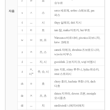
r
ㄹ
르
슈누르
serce 세르체, srebro 스레브로, pas
자음
s
ㅅ
스
파스
ś
ㅡ
시
ślepy 실레피, dziś 지시
t
ㅌ
트
tam 탐, matka 마트카, but 부트
Warszawa 바르샤바, piwnica 피브니차,
w
ㅂ
브, 프
krew 크레프
zamek 자메크, zbrodnia 즈브로드니아,
z
ㅈ
즈, 스
wywóz 비부스
ź
ㅡ
지, 시
gwoździk 그보지지크, więź 비엥시
ㅈ,
żyto 지토, różny 루주니, łyżka 위슈카,
ż
주, 슈, 시
시*
straż 스트라시
chory 호리, kuchnia 쿠흐니아, dach
ch
ㅎ
흐
다흐
dziura 지우라, dzwon 즈본, mosiądz
dz
ㅈ
즈, 츠
모시옹츠
dź
ㅡ
치
niedźwiedź 니에치비에치