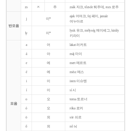
zs
ㅈ
주
zsák 자크, tőzsde 퇴주데, rozs 로주
ajak 어여크, fej 페이, január
j
이*
여누아르
반모음
lyuk 유크, mélység 메이셰그, király
ly
이*
키라이
a
어
lakat 러커트
á
아
máj 마이
e
에
mert 메르트
é
에
mész 메스
i
이
isten 이슈텐
í
이
sí 시
o
오
torna 토르너
모음
ó
오
róka 로커
ö
외
sör 쇠르
ő
외
nő 뇌