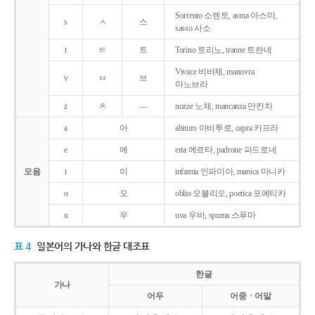
Sorrento 소렌토, asma 아스마,
s
ㅅ
스
sasso 사소
t
ㅌ
트
Torino 토리노, tranne 트란네
Vivace 비바체, manovra
v
ㅂ
브
마노브라
z
ㅊ
―
nozze 노체, mancanza 만칸차
a
아
abituro 아비투로, capra 카프라
e
에
erta 에르타, padrone 파드로네
모음
i
이
infamia 인파미아, manica 마니카
o
오
oblio 오블리오, poetica 포에티카
u
우
uva 우바, spuma 스푸마
표 4
일본어의 가나와 한글 대조표
한글
가나
어두
어중ㆍ어말