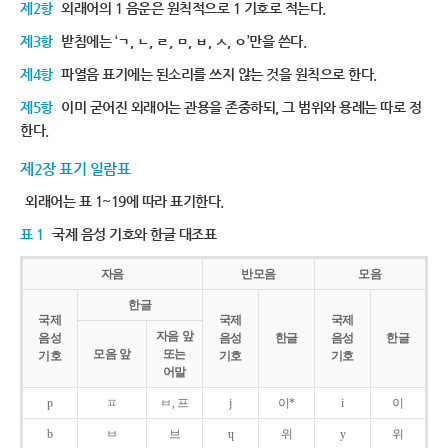
제2항
외래어의 1 음운은 원칙적으로 1 기호로 적는다.
제3항
받침에는 ‘ㄱ, ㄴ, ㄹ, ㅁ, ㅂ, ㅅ, ㅇ’만을 쓴다.
제4항
파열음 표기에는 된소리를 쓰지 않는 것을 원칙으로 한다.
제5항
이미 굳어진 외래어는 관용을 존중하되, 그 범위와 용례는 따로 정
한다.
제2장 표기 일람표
외래어는 표 1~19에 따라 표기한다.
표 1
국제 음성 기호와 한글 대조표
자음
반모음
모음
한글
국제
국제
국제
자음 앞
음성
음성
한글
음성
한글
모음 앞
또는
기호
기호
기호
어말
p
ㅍ
ㅂ, 프
j
이*
i
이
b
ㅂ
브
ɥ
위
y
위