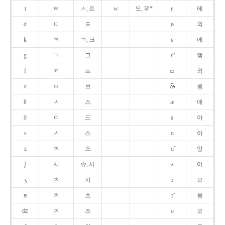
t
ㅌ
ㅅ, 트
w
오, 우*
e
에
d
ㄷ
드
ø
외
k
ㅋ
ㄱ, 크
ɛ
에
g
ㄱ
그
ɛ̃
앵
f
ㅍ
프
œ
외
v
ㅂ
브
욍
θ
ㅅ
스
æ
애
ð
ㄷ
드
a
아
s
ㅅ
스
ɑ
아
z
ㅈ
즈
ɑ̃
앙
ʃ
시
슈, 시
ʌ
어
ʒ
ㅈ
지
ɔ
오
ʦ
ㅊ
츠
ɔ̃
옹
ʣ
ㅈ
즈
o
오