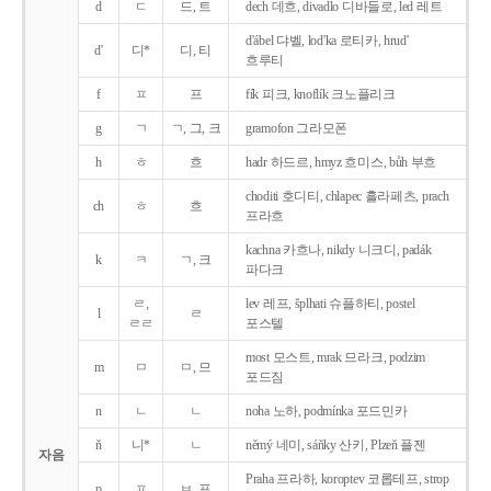
d
ㄷ
드, 트
dech 데흐, divadlo 디바들로, led 레트
d'ábel 댜벨, lod'ka 로티카, hrud'
d'
디*
디, 티
흐루티
f
ㅍ
프
fík 피크, knoflík 크노플리크
g
ㄱ
ㄱ, 그, 크
gramofon 그라모폰
h
ㅎ
흐
hadr 하드르, hmyz 흐미스, bůh 부흐
choditi 호디티, chlapec 흘라페츠, prach
ch
ㅎ
흐
프라흐
kachna 카흐나, nikdy 니크디, padák
k
ㅋ
ㄱ, 크
파다크
ㄹ,
lev 레프, šplhati 슈플하티, postel
l
ㄹ
ㄹㄹ
포스텔
most 모스트, mrak 므라크, podzim
m
ㅁ
ㅁ, 므
포드짐
n
ㄴ
ㄴ
noha 노하, podmínka 포드민카
ň
니*
ㄴ
němý 네미, sáňky 산키, Plzeň 플젠
자음
Praha 프라하, koroptev 코롭테프, strop
p
ㅍ
ㅂ, 프