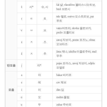
šal 샬, vlasništvo 블라스니슈트보,
š
시*
슈, 시
broš 브로시
telo 텔로, ostrvo 오스트르보, put
t
ㅌ
트
푸트
vatra 바트라, olovka 올로브카,
v
ㅂ
브
proliv 프롤리브
zavoj 자보이, pozno 포즈노, obraz
z
ㅈ
즈
오브라즈
žena 제나, izložba 이즐로주바, muž
ž
ㅈ
주
무주
pojas 포야스, zavoj 자보이, odjelo
반모음
j
이*
오델로
a
아
bakar 바카르
e
에
cev 체브
모음
i
이
dim 딤
o
오
molim 몰림
u
우
zubar 주바르