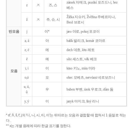
zámek 자메크, pozdní 포즈드니, bez
z
ㅈ
즈, 스
베스
Žižka 지슈카, Žvěřina 주베르지나,
ž
ㅈ
주, 슈, 시
Brož 브로시
반모음
j
이*
jaro 야로, pokoj 포코이
a, á
아
balík 발리크, komár 코마르
e, é
에
dech 데흐, léto 레토
ě
예
sěst 셰스트, věk 베크
i, í
이
kino 키노, míra 미라
모음
o,ó
오
obec 오베츠, nervózni 네르보즈니
u, ú,
우
buben 부벤, úrok 우로크, dům 둠
ů
y, ý
이
jazyk
야지크, líný 리니
* d', ň, š, t', j의 '디, 니, 시, 티, 이'는 뒤따르는 모음과 결합할 때 합쳐서 1 음절로 적는
다.
** x는 개별 용례에 따라 한글 표기를 정한다.