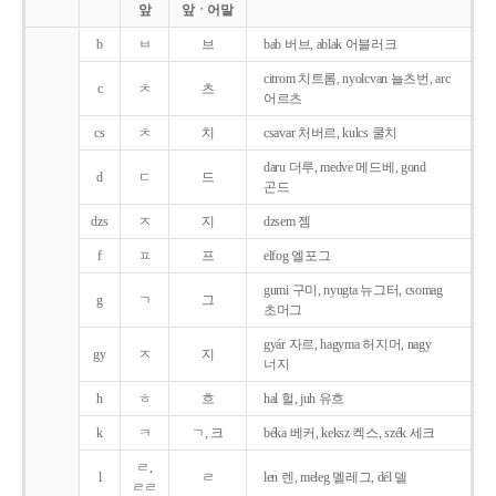
앞
앞ㆍ어말
b
ㅂ
브
bab 버브, ablak 어블러크
citrom 치트롬, nyolcvan 뇰츠번, arc
c
ㅊ
츠
어르츠
cs
ㅊ
치
csavar 처버르, kulcs 쿨치
daru 더루, medve 메드베, gond
d
ㄷ
드
곤드
dzs
ㅈ
지
dzsem 젬
f
ㅍ
프
elfog 엘포그
gumi 구미, nyugta 뉴그터, csomag
g
ㄱ
그
초머그
gyár 자르, hagyma 허지머, nagy
gy
ㅈ
지
너지
h
ㅎ
흐
hal 헐, juh 유흐
k
ㅋ
ㄱ, 크
béka 베커, keksz 켁스, szék 세크
ㄹ,
l
ㄹ
len 렌, meleg 멜레그, dél 델
ㄹㄹ