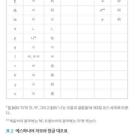
ʧ
ㅊ
치
u
우
ʤ
ㅈ
지
ə**
어
m
ㅁ
ㅁ
ɚ
어
n
ㄴ
ㄴ
ɲ
니*
뉴
ŋ
ㅇ
ㅇ
l
ㄹ, ㄹㄹ
ㄹ
r
ㄹ
르
h
ㅎ
흐
ç
ㅎ
히
x
ㅎ
흐
* [j], [w]의 '이'와 '오, 우', 그리고 [ɲ]의 '니'는 모음과 결합할 때 제3장 표기 세칙에 따른
다.
** 독일어의 경우에는 '에', 프랑스어의 경우에는 '으'로 적는다.
표 2
에스파냐어 자모와 한글 대조표