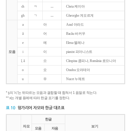
ch
ㅋ
ㅡ
Cheia 케이아
gh
ㄱ
ㅡ
Gheorghe 게오르게
a
아
Arad 아라드
ǎ
어
Bacǎu 바커우
e
에
Elena 엘레나
모음
i
이
pianist 피아니스트
î, â
으
Cîmpina 큼피나, România 로므니아
o
오
Oradea 오라데아
u
우
Nucet 누체트
* ş의 '시'는 뒤따르는 모음과 결합할 때 합쳐서 1 음절로 적는다.
** x는 개별 용례에 따라 한글 표기를 정한다.
표 10
헝가리어 자모와 한글 대조표
한글
자모
보기
모음
자음