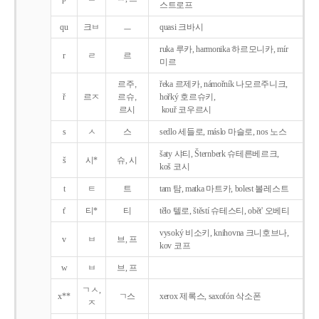
스트로프
qu
크ㅂ
ㅡ
quasi 크바시
ruka 루카, harmonika 하르모니카, mír
r
ㄹ
르
미르
르주,
řeka 르제카, námořník 나모르주니크,
ř
르ㅈ
르슈,
hořký 호르슈키,
르시
kouř 코우르시
s
ㅅ
스
sedlo 세들로, máslo 마슬로, nos 노스
šaty 샤티, Šternberk 슈테른베르크,
š
시*
슈, 시
koš 코시
t
ㅌ
트
tam 탐, matka 마트카, bolest 볼레스트
t'
티*
티
tělo 텔로, štěstí 슈테스티, obět' 오베티
vysoký 비소키, knihovna 크니호브나,
v
ㅂ
브, 프
kov 코프
w
ㅂ
브, 프
ㄱㅅ,
x**
ㄱ스
xerox 제록스, saxofón 삭소폰
ㅈ