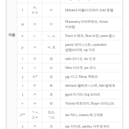
ㄹ,
l
ㄹ
bibliotecǎ 비블리오테커, hotel 호텔
ㄹㄹ
Maramureş 마라무레슈, Avram
m
ㅁ
ㅁ
아브람
자음
n
ㄴ
ㄴ, 느
Nucet 누체트, Bran 브란, pumn 품느
pianist 피아니스트, septembrie
p
ㅍ
ㅂ, 프
셉템브리에, cap 카프
r
ㄹ
르
radio 라디오, dor 도르
s
ㅅ
스
Sibiu 시비우, pas 파스
ş
시*
슈
şag 샤그, Mureş 무레슈
t
ㅌ
트
telefonist 텔레포니스트, bilet 빌레트
ţ
ㅊ
츠
ţigarǎ 치가러, braţ 브라츠
v
ㅂ
브
Victoria 빅토리아, Braşov 브라쇼브
ㄱㅅ,
크스,
x**
taxi 탁시, examen 에그자멘
그ㅈ
ㄱ스
z
ㅈ
즈
ziar 지아르, autobuz 아우토부즈