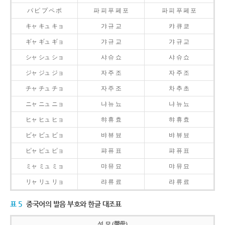
パ ピ プ ペ ポ
파 피 푸 페 포
파 피 푸 페 포
キャ キュ キョ
갸 규 교
캬 큐 쿄
ギャ ギュ ギョ
갸 규 교
갸 규 교
シャ シュ ショ
샤 슈 쇼
샤 슈 쇼
ジャ ジュ ジョ
자 주 조
자 주 조
チャ チュ チョ
자 주 조
차 추 초
ニャ ニュ ニョ
냐 뉴 뇨
냐 뉴 뇨
ヒャ ヒュ ヒョ
햐 휴 효
햐 휴 효
ビャ ビュ ビョ
뱌 뷰 뵤
뱌 뷰 뵤
ピャ ピュ ピョ
퍄 퓨 표
퍄 퓨 표
ミャ ミュ ミョ
먀 뮤 묘
먀 뮤 묘
リャ リュ リョ
랴 류 료
랴 류 료
표 5
중국어의 발음 부호와 한글 대조표
성 모 (聲母)