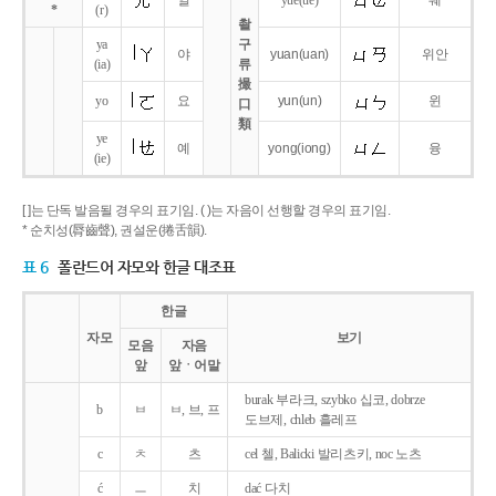
얼
yue
(ue)
웨
*
(r)
촬
ya
구
야
yuan
(uan)
위안
(ia)
류
撮
yo
요
yun
(un)
윈
口
類
ye
예
yong
(iong)
융
(ie)
[ ]는 단독 발음될 경우의 표기임. ( )는 자음이 선행할 경우의 표기임.
* 순치성(脣齒聲), 권설운(捲舌韻).
표 6
폴란드어 자모와 한글 대조표
한글
자모
보기
모음
자음
앞
앞ㆍ어말
burak 부라크, szybko 십코, dobrze
b
ㅂ
ㅂ, 브, 프
도브제, chleb 흘레프
c
ㅊ
츠
cel 첼, Balicki 발리츠키, noc 노츠
ć
ㅡ
치
dać 다치