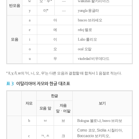
w
오ㆍ우*
―
walkirias 왈키리아스
반모음
y
이*
―
yungla 융글라
a
아
braceo 브라세오
e
에
reloj 렐로
모음
i
이
Lulio 룰리오
o
오
ocal 오칼
u
우
viudedad 비우데다드
* ll, y, ñ, w의 '이, 니, 오, 우'는 다른 모음과 결합할 때 합쳐서 1 음절로 적는다.
표 3
이탈리아어 자모와 한글 대조표
한글
자모
보기
자음
모음 앞
앞ㆍ어말
b
ㅂ
브
Bologna 볼로냐, bravo 브라보
Como 코모, Sicilia 시칠리아,
c
ㅋ, ㅊ
크
Boccaccio 보카치오,