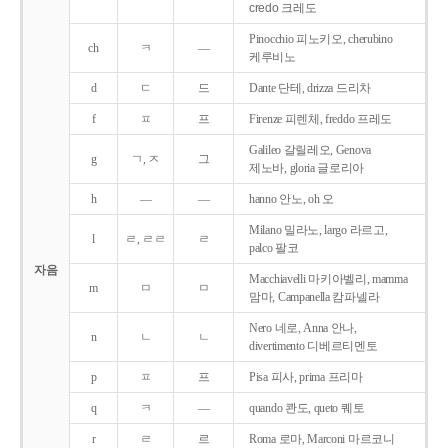
credo 크레도
Pinocchio 피노키오, cherubino
ch
ㅋ
―
케루비노
d
ㄷ
드
Dante 단테, drizza 드리차
f
ㅍ
프
Firenze 피렌체, freddo 프레도
Galileo 갈릴레오, Genova
g
ㄱ, ㅈ
그
제노바, gloria 글로리아
h
―
―
hanno 안노, oh 오
Milano 밀라노, largo 라르고,
l
ㄹ, ㄹㄹ
ㄹ
palco 팔코
자음
Macchiavelli 마키아벨리, mamma
m
ㅁ
ㅁ
맘마, Campanella 캄파넬라
Nero 네로, Anna 안나,
n
ㄴ
ㄴ
divertimento 디베르티멘토
p
ㅍ
프
Pisa 피사, prima 프리마
q
ㅋ
―
quando 콴도, queto 퀘토
r
ㄹ
르
Roma 로마, Marconi 마르코니