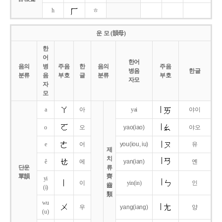
h
ㅎ
운 모 (韻母)
한
어
한어
음의
병
주음
한
음의
주음
병음
한글
분류
음
부호
글
분류
부호
자모
자
모
a
아
yai
야이
o
오
yao
(iao)
야오
e
어
you
(iou,
iu)
유
제
치
ê
에
yan
(ian)
옌
단운
류
單韻
齊
yi
이
yin(in)
인
齒
(i)
類
wu
우
yang
(iang)
양
(u)