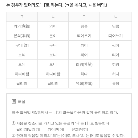
는 경우가 있더라도 ‘ㅢ’로 적는다. (ㄱ을 취하고, ㄴ을 버림.)
ㄱ
ㄴ
ㄱ
ㄴ
의의(意義)
의이
닁큼
닝큼
본의(本義)
본이
띄어쓰기
띠어쓰기
무늬[紋]
무니
씌어
씨어
보늬
보니
틔어
티어
오늬
오니
희망(希望)
히망
하늬바람
하니바람
희다
히다
늴리리
닐리리
유희(遊戱)
유히
해설
표준 발음법 제5항에서는 ‘ㅢ’의 발음을 다음과 같이 규정하고 있다.
① 자음을 첫소리로 가지고 있는 음절의 ‘ㅢ’는 [ㅣ]로 발음한다.
늴리리[닐리리]
씌어[씨어]
유희[유히]
② 단어의 첫음절 이외의 ‘의’는 [이]로, 조사 ‘의’는 [에]로 발음할 수 있다.