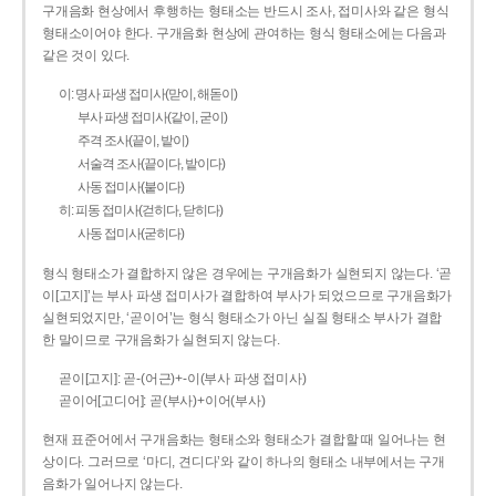
구개음화 현상에서 후행하는 형태소는 반드시 조사, 접미사와 같은 형식
형태소이어야 한다. 구개음화 현상에 관여하는 형식 형태소에는 다음과
같은 것이 있다.
이: 명사 파생 접미사(맏이, 해돋이)
부사 파생 접미사(같이, 굳이)
주격 조사(끝이, 밭이)
서술격 조사(끝이다, 밭이다)
사동 접미사(붙이다)
히: 피동 접미사(걷히다, 닫히다)
사동 접미사(굳히다)
형식 형태소가 결합하지 않은 경우에는 구개음화가 실현되지 않는다. ‘곧
이[고지]’는 부사 파생 접미사가 결합하여 부사가 되었으므로 구개음화가
실현되었지만, ‘곧이어’는 형식 형태소가 아닌 실질 형태소 부사가 결합
한 말이므로 구개음화가 실현되지 않는다.
곧이[고지]: 곧-­(어근)+­-이(부사 파생 접미사)
곧이어[고디어]: 곧(부사)+이어(부사)
현재 표준어에서 구개음화는 형태소와 형태소가 결합할 때 일어나는 현
상이다. 그러므로 ‘마디, 견디다’와 같이 하나의 형태소 내부에서는 구개
음화가 일어나지 않는다.