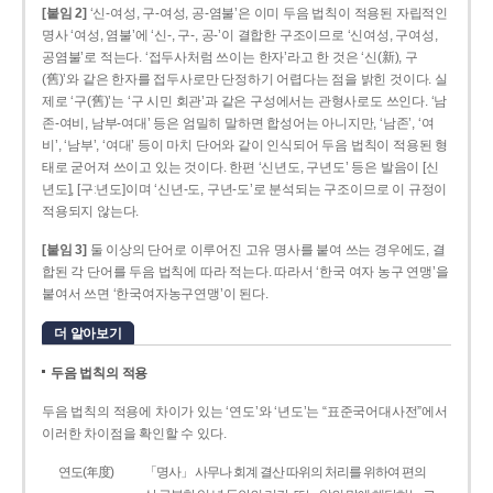
[붙임 2]
‘신-여성, 구-여성, 공-염불’은 이미 두음 법칙이 적용된 자립적인
명사 ‘여성, 염불’에 ‘신-, 구-, 공-’이 결합한 구조이므로 ‘신여성, 구여성,
공염불’로 적는다. ‘접두사처럼 쓰이는 한자’라고 한 것은 ‘신(新), 구
(舊)’와 같은 한자를 접두사로만 단정하기 어렵다는 점을 밝힌 것이다. 실
제로 ‘구(舊)’는 ‘구 시민 회관’과 같은 구성에서는 관형사로도 쓰인다. ‘남
존­-여비, 남부-­여대’ 등은 엄밀히 말하면 합성어는 아니지만, ‘남존’, ‘여
비’, ‘남부’, ‘여대’ 등이 마치 단어와 같이 인식되어 두음 법칙이 적용된 형
태로 굳어져 쓰이고 있는 것이다. 한편 ‘신년도, 구년도’ 등은 발음이 [신
년도], [구ː년도]이며 ‘신년­-도, 구년-­도’로 분석되는 구조이므로 이 규정이
적용되지 않는다.
[붙임 3]
둘 이상의 단어로 이루어진 고유 명사를 붙여 쓰는 경우에도, 결
합된 각 단어를 두음 법칙에 따라 적는다. 따라서 ‘한국 여자 농구 연맹’을
붙여서 쓰면 ‘한국여자농구연맹’이 된다.
더 알아보기
두음 법칙의 적용
두음 법칙의 적용에 차이가 있는 ‘연도’와 ‘년도’는 “표준국어대사전”에서
이러한 차이점을 확인할 수 있다.
연도(年度)
「명사」 사무나 회계 결산 따위의 처리를 위하여 편의