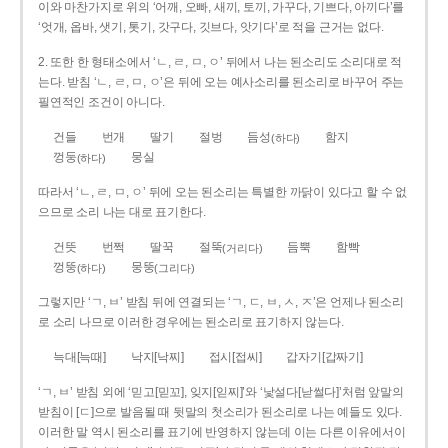
이와 마찬가지로 위의 ‘어깨, 오빠, 새끼, 토끼, 가꾸다, 기쁘다, 아끼다’를
‘엇개, 옵바, 샛기, 톳기, 갓구다, 깃브다, 앗기다’로 적을 근거는 없다.
2. 또한 한 형태소에서 ‘ㄴ, ㄹ, ㅁ, ㅇ’ 뒤에서 나는 된소리도 소리대로 적
는다. 받침 ‘ㄴ, ㄹ, ㅁ, ㅇ’은 뒤에 오는 예사소리를 된소리로 바꾸어 주는
필연적인 조건이 아니다.
건들
번개
딸기
절벙
듬성
함지
(하다)
껑둥
뭉실
(하다)
따라서 ‘ㄴ, ㄹ, ㅁ, ㅇ’ 뒤에 오는 된소리는 특별한 까닭이 있다고 할 수 없
으므로 소리 나는 대로 표기한다.
건뜻
번쩍
딸꾹
절뚝
듬뿍
함빡
(거리다)
껑뚱
뭉뚱
(하다)
(그리다)
그렇지만 ‘ㄱ, ㅂ’ 받침 뒤에 연결되는 ‘ㄱ, ㄷ, ㅂ, ㅅ, ㅈ’은 언제나 된소리
로 소리 나므로 이러한 경우에는 된소리로 표기하지 않는다.
늑대[늑때]
낙지[낙찌]
접시[접씨]
갑자기[갑짜기]
‘ㄱ, ㅂ’ 받침 외에 ‘믿고[믿꼬], 잊지[읻찌]’와 ‘낯설다[낟썰다]’처럼 앞말의
받침이 [ㄷ]으로 발음될 때 뒷말의 첫소리가 된소리로 나는 예들도 있다.
이러한 말 역시 된소리를 표기에 반영하지 않는데 이는 다른 이유에서이