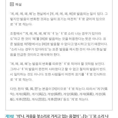
해설
‘계, 례, 몌, 폐, 혜’는 현실에서 [게, 레, 메, 페, 헤]로 발음되는 일이 있다. 그
렇지만 발음이 변화한 것과는 달리 표기는 여전히 ‘ㅖ’로 굳어져 있으므
로 ‘ㅖ’로 적는다.
조항에서 “‘계, 례, 몌, 폐, 혜’의 ‘ㅖ’는 ‘ㅔ’로 소리 나는 경우가 있더라
도”라고 한 것이 ‘례’를 [레]로 발음하는 것을 허용한다는 뜻은 아니다. 표
준 발음법 제5항에서는 [레]로 발음할 수 없다고 명시하고 있기 때문이다.
“소리 나는 경우가 있더라도”는 표준 발음을 제시한 것이 아니라 현실 발
음을 언급한 것이라고 해석해야 한다.
‘계, 몌, 폐, 혜’는 발음의 변화를 따르면 ‘ㅔ’로 적어야 할 것처럼 보인다.
그러나 ‘ㅖ’의 발음이 완전히 사라졌다고 할 수 없고 철자와 발음이 반드
시 일치하는 것도 아니다. 또한 사람들이 여전히 표기를 ‘ㅖ’로 인식하므
로 ‘ㅖ’로 적는다.
다만, 한자 ‘偈, 揭, 憩’는 본음이 [게]이므로 ‘ㅔ’로 적는다. 따라서 ‘게구(偈
句), 게제(偈諦), 게기(揭記), 게방(揭榜), 게양(揭揚), 게재(揭載), 게판(揭
板), 게류(憩流), 게식(憩息), 게휴(憩休)’ 등도 ‘게’로 적는다.
제9항
‘의’나, 자음을 첫소리로 가지고 있는 음절의 ‘ㅢ’는 ‘ㅣ’로 소리 나