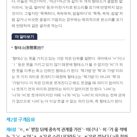
다. 이들은 ‘어간+어미’, ‘어근+어근’과 같이 두 개의 형태소가 결합된 말
이라서, ‘눈곱, 발바닥’ 등과 마찬가지로 된소리를 표기에 반영하지 않는
것이다. 그렇지만 ‘똑똑하다, 쓱싹쓱싹, 쌉쌀하다’의 ‘똑똑, 쓱싹, 쌉쌀’처
럼 같거나 비슷한 음절이 거듭되는 경우에는 예외적으로 된소리를 표기
에 반영하여 같은 글자로 적는다.
더 알아보기
형태소(形態素)란?
‘형태소’는 뜻을 가지고 있는 가장 작은 단위를 말한다. 국어에서 ‘ㅂ’이나
‘ㅣ’ 등은 뜻을 가지고 있지 않기 때문에 형태소가 될 수 없지만 ‘비’가 되
면 뜻을 이루는 최소 단위인 형태소가 된다. ‘책가방’은 ‘책’과 ‘가방’이라
는 두 가지 의미로 쪼개지기 때문에 형태소는 ‘책가방’이 아니라 ‘책’과
‘가방’이다. 더 작은 단위로 쪼개진다고 해도 쪼갰을 때 의미가 없어지거
나 쪼개기 전의 의미와 관련되는 의미가 없어지면 안 된다. ‘나비’는
‘나’와 ‘비’로 쪼개어지지만 이때 ‘나’와 ‘비’는 ‘나비’의 의미와는 전혀 관계
가 없으므로 ‘나비’는 더 이상 쪼갤 수 없는 의미 단위, 즉 형태소가 된다.
제2절 구개음화
제6항
‘ㄷ, ㅌ’ 받침 뒤에 종속적 관계를 가진 ‘- 이(-)’나 ‘- 히 -’가 올 적에
는 그 ‘ㄷ, ㅌ’이 ‘ㅈ, ㅊ’으로 소리 나더라도 ‘ㄷ, ㅌ’으로 적는다.(ㄱ을 취하