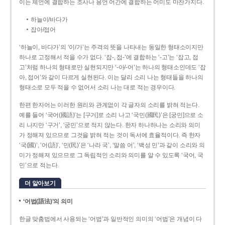
이는 체언에 결합하는 조사나 용언 어간에 결합하는 어미도 마찬가지다.
하늘이/바다가
잡아/접어
‘하늘이, 바다가’의 ‘이/가’는 주격의 뜻을 나타내는 동일한 형태소이지만
하나로 고정해서 적을 수가 없다. ‘잡-, 접-’에 결합하는 ‘-고’는 ‘잡고, 접
고’처럼 하나의 형태로만 실현되지만 ‘-아/-어’는 하나의 형태소인데도 ‘잡
아, 접어’와 같이 다르게 실현된다. 이는 달리 소리 나는 형태들을 하나의
형태소로 모두 적을 수 없어서 소리 나는 대로 적는 경우이다.
한편 한자어는 이러한 원리와 관계없이 각 글자의 소리를 밝혀 적는다.
예를 들어 ‘국어(國語)’는 [구거]로 소리 나고 ‘국민(國民)’은 [궁민]으로 소
리 나지만 ‘구거’, ‘궁민’으로 적지 않는다. 한자 하나하나는 소리와 의미
가 정해져 있으므로 그것을 밝혀 적는 것이 독서에 효율적이다. 즉 한자
‘국(國)’, ‘어(語)’, ‘민(民)’은 ‘나라 국’, ‘말씀 어’, ‘백성 민’과 같이 소리와 의
미가 정해져 있으므로 그 독립적인 소리와 의미를 알 수 있도록 ‘국어, 국
민’으로 적는다.
더 알아보기
‘어법(語法)’의 의미
한글 맞춤법에서 사용되는 ‘어법’과 일반적인 의미의 ‘어법’은 개념이 다