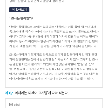
생이’, ‘밥을’과 같이 언제나 앞말에 붙여 쓴다.
더 알아보기
조사는 단어인가?
단어는 독립적으로 쓰이는 말의 최소 단위이다. 예를 들어 ‘먹는다’에서
동사의 어간 ‘먹-­’이나 어미 ‘­-는다’는 독립적으로 쓰이지 못하므로 단어가
아니다. 그래서 동사나 형용사의 어간과 여기에 결합하는 어미는 단어가
아니다. 동사의 어간이나 형용사의 어간은 어미와 서로 결합해야만 단어
가 된다. 예를 들어 ‘먹-’, ‘-는다’는 단어가 아니지만 ‘먹는다’는 단어이다.
조사는 어미와 마찬가지로 단독으로 쓰이지 못할뿐더러 체언 뒤에 연결
되어 실현된다는 점에서 일반적인 단어와는 차이가 있다. 그렇지만 조사
는 결합한 체언과 분리해도 체언이 자립성을 유지한다. ‘밥을’을 ‘밥’과
‘을’로 분리해도 ‘밥’은 여전히 자립적이다. 이러한 점은 동사나 형용사의
어간과 어미를 분리하면 어간과 어미가 모두 자립성을 잃는 것과 다른 점
이다. 이러한 이유로 조사는 어미보다는 단어에 가깝다고 할 수 있다.
제3항
외래어는 ‘외래어 표기법’에 따라 적는다.
해설