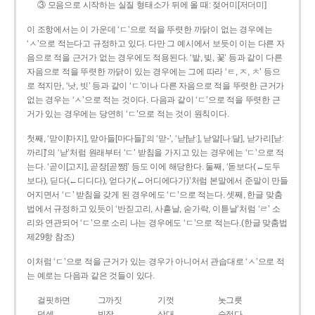
③ 모음으로 시작하는 실질 형태소가 뒤에 올 때: 젖어미[저더미]
이 조항에서는 이 가운데 ‘ㄷ’으로 적을 뚜렷한 까닭이 없는 경우에는
‘ㅅ’으로 적는다고 규정하고 있다. 다만 그 예시에서 보듯이 이는 다른 자
음으로 적을 근거가 없는 경우에도 적용된다. ‘밭, 빚, 꽃’ 등과 같이 다른
자음으로 적을 뚜렷한 까닭이 있는 경우에는 그에 따라 ‘ㅌ, ㅈ, ㅊ’ 등으
로 적지만, ‘낫, 빗’ 등과 같이 ‘ㄷ’이나 다른 자음으로 적을 뚜렷한 근거가
없는 경우는 ‘ㅅ’으로 적는 것이다. 다음과 같이 ‘ㄷ’으로 적을 뚜렷한 근
거가 있는 경우에는 당연히 ‘ㄷ’으로 적는 것이 원칙이다.
첫째, ‘맏이[마지], 맏아들[마다들]’의 ‘맏-’, ‘낟[낟ː], 낟알[나ː달], 낟가리[낟ː
까리]’의 ‘낟’처럼 원래부터 ‘ㄷ’ 받침을 가지고 있는 경우에는 ‘ㄷ’으로 적
는다. ‘곧이[고지], 곧장[곧짱]’ 등도 이에 해당한다. 둘째, ‘돋보다(←도두
보다), 딛다(←디디다), 얻다가(←어디에다가)’처럼 본말에서 준말이 만들
어지면서 ‘ㄷ’ 받침을 갖게 된 경우에도 ‘ㄷ’으로 적는다. 셋째, 한글 맞춤
법에서 규정하고 있듯이 ‘반짇고리, 사흗날, 숟가락, 이튿날’처럼 ‘ㄹ’ 소
리와 연관되어 ‘ㄷ’으로 소리 나는 경우에도 ‘ㄷ’으로 적는다.(한글 맞춤법
제29항 참조)
이처럼 ‘ㄷ’으로 적을 근거가 있는 경우가 아니어서 관습대로 ‘ㅅ’으로 적
는 예로는 다음과 같은 것들이 있다.
걸핏하면
그까짓
기껏
놋그릇
덧셈
빗장
삿대
숫접다