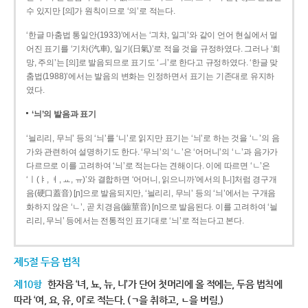
수 있지만 [의]가 원칙이므로 ‘의’로 적는다.
‘한글 마춤법 통일안(1933)’에서는 ‘긔챠, 일긔’와 같이 언어 현실에서 멀
어진 표기를 ‘기차(汽車), 일기(日氣)’로 적을 것을 규정하였다. 그러나 ‘희
망, 주의’는 [의]로 발음되므로 표기도 ‘ㅢ’로 한다고 규정하였다. ‘한글 맞
춤법(1988)’에서는 발음의 변화는 인정하면서 표기는 기존대로 유지하
였다.
‘늬’의 발음과 표기
‘늴리리, 무늬’ 등의 ‘늬’를 ‘니’로 읽지만 표기는 ‘늬’로 하는 것을 ‘ㄴ’의 음
가와 관련하여 설명하기도 한다. ‘무늬’의 ‘ㄴ’은 ‘어머니’의 ‘ㄴ’과 음가가
다르므로 이를 고려하여 ‘늬’로 적는다는 견해이다. 이에 따르면 ‘ㄴ’은
‘ㅣ(ㅑ, ㅕ, ㅛ, ㅠ)’와 결합하면 ‘어머니, 읽으니까’에서의 [니]처럼 경구개
음(硬口蓋音) [ɲ]으로 발음되지만, ‘늴리리, 무늬’ 등의 ‘늬’에서는 구개음
화하지 않은 ‘ㄴ’, 곧 치경음(齒莖音) [n]으로 발음된다. 이를 고려하여 ‘늴
리리, 무늬’ 등에서는 전통적인 표기대로 ‘늬’로 적는다고 본다.
제5절 두음 법칙
제10항
한자음 ‘녀, 뇨, 뉴, 니’가 단어 첫머리에 올 적에는, 두음 법칙에
따라 ‘여, 요, 유, 이’로 적는다. (ㄱ을 취하고, ㄴ을 버림.)