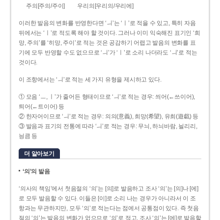
주의[주의/주이]
우리의[우리의/우리에]
이러한 발음의 변화를 반영한다면 ‘ㅢ’는 ‘ㅣ’로 적을 수 있고, 특히 자음
뒤에서는 ‘ㅣ’로 적도록 해야 할 것이다. 그러나 이미 익숙해진 표기인 ‘희
망, 주의’를 ‘히망, 주이’로 적는 것은 공감하기 어렵고 발음의 변화를 표
기에 모두 반영할 수도 없으므로 ‘ㅢ’가 ‘ㅣ’로 소리 나더라도 ‘ㅢ’로 적는
것이다.
이 조항에서는 ‘ㅢ’로 적는 세 가지 유형을 제시하고 있다.
① 모음 ‘ㅡ, ㅣ’가 줄어든 형태이므로 ‘ㅢ’로 적는 경우: 씌어(←쓰이어),
틔어(←트이어) 등
② 한자어이므로 ‘ㅢ’로 적는 경우: 의의(意義), 희망(希望), 유희(遊戱) 등
③ 발음과 표기의 전통에 따라 ‘ㅢ’로 적는 경우: 무늬, 하늬바람, 늴리리,
닁큼 등
더 알아보기
‘의’의 발음
‘의사의 책임’에서 첫음절의 ‘의’는 [의]로 발음하고 조사 ‘의’는 [의]나 [에]
로 모두 발음할 수 있다. 이들은 [이]로 소리 나는 경우가 아니라서 이 조
항과는 무관하지만, 모두 ‘의’로 적는다는 점에서 공통점이 있다. 즉 첫음
절의 ‘의’는 발음의 변화가 없으므로 ‘의’로 적고, 조사 ‘의’는 [에]로 발음할