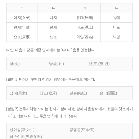
ㄱ
ㄴ
ㄱ
ㄴ
여자(女子)
녀자
유대(紐帶)
뉴대
연세(年歲)
년세
이토(泥土)
니토
요소(尿素)
뇨소
익명(匿名)
닉명
다만, 다음과 같은 의존 명사에서는 ‘냐, 녀’ 음을 인정한다.
냥(兩)
냥쭝(兩-)
년(年)(몇 년)
[붙임 1] 단어의 첫머리 이외의 경우에는 본음대로 적는다.
남녀(男女)
당뇨(糖尿)
결뉴(結紐)
은닉(隱匿)
[붙임 2] 접두사처럼 쓰이는 한자가 붙어서 된 말이나 합성어에서, 뒷말의 첫소리가
‘ㄴ’ 소리로 나더라도 두음 법칙에 따라 적는다.
신여성(新女性)
공염불(空念佛)
남존여비(男尊女卑)