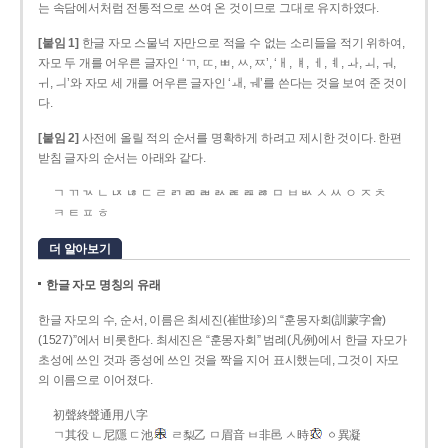
는 속담에서처럼 전통적으로 쓰여 온 것이므로 그대로 유지하였다.
[붙임 1]
한글 자모 스물넉 자만으로 적을 수 없는 소리들을 적기 위하여,
자모 두 개를 어우른 글자인 ‘ㄲ, ㄸ, ㅃ, ㅆ, ㅉ’, ‘ㅐ, ㅒ, ㅔ, ㅖ, ㅘ, ㅚ, ㅝ,
ㅟ, ㅢ’와 자모 세 개를 어우른 글자인 ‘ㅙ, ㅞ’를 쓴다는 것을 보여 준 것이
다.
[붙임 2]
사전에 올릴 적의 순서를 명확하게 하려고 제시한 것이다. 한편
받침 글자의 순서는 아래와 같다.
ㄱ ㄲ ㄳ ㄴ ㄵ ㄶ ㄷ ㄹ ㄺ ㄻ ㄼ ㄽ ㄾ ㄿ ㅀ ㅁ ㅂ ㅄ ㅅ ㅆ ㅇ ㅈ ㅊ
ㅋ ㅌ ㅍ ㅎ
더 알아보기
한글 자모 명칭의 유래
한글 자모의 수, 순서, 이름은 최세진(崔世珍)의 “훈몽자회(訓蒙字會)
(1527)”에서 비롯한다. 최세진은 “훈몽자회” 범례(凡例)에서 한글 자모가
초성에 쓰인 것과 종성에 쓰인 것을 짝을 지어 표시했는데, 그것이 자모
의 이름으로 이어졌다.
初聲終聲通用八字
ㄱ其役 ㄴ尼隱 ㄷ池
ㄹ梨乙 ㅁ眉音 ㅂ非邑 ㅅ時
ㆁ異凝