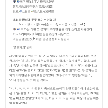
兩字只取本字之釋俚語爲聲
其尼池梨眉非時異八音用於初聲
役隱
乙音邑
凝八音用於終聲
초성과 종성에 두루 쓰이는 여덟 자
ㄱ기역 ㄴ니은 ㄷ디귿 ㄹ리을 ㅁ미음 ㅂ비읍 ㅅ시옷 ㆁ
두 자는 다만 그 글자의 우리말 뜻을 취해 소리로 사용한다.
기니디리미비시
여덟 음은 초성에 사용되고,
역은귿을음읍옷
여덟 음은 종성에 사용된다.
“훈몽자회” 범례
자모의 이름 가운데 ‘ㄱ, ㄷ, ㅅ’의 명칭이 다른 자모의 이름과 다른 것은
한자에는 ‘윽, 읃, 읏’과 같은 발음을 가진 글자가 없기 때문이었다. 그래
서 ‘윽’은 가까운 발음인 ‘役(역)’으로 표시하여 ‘ㄱ’은 ‘기역’이 되었다. 그
리고 ‘읃’과 ‘읏’은 각각 ‘末(귿 말)’과 ‘衣(옷 의)’로 표기하고, 두 글자는 글
자의 의미만을 취한다고 설명하였다. 그래서 ‘ㄷ’의 명칭은 ‘디귿’이,
‘ㅅ’의 명칭은 ‘시옷’이 된 것이다.
‘ㅈ, ㅊ, ㅋ, ㅌ, ㅍ, ㅎ’은 당시 종성으로 쓰이지 않던 것들이어서 초성에 모
음 ‘ㅣ’를 붙인 ‘지, 치, 키, 티, 피, 히’로만 음가를 나타내 주었는데, 1933년
‘한글 마춤법 통일안’에서 ‘지읒, 치읓, 키읔, 티읕, 피읖, 히읗’과 같은 이름
이 확정되었다.