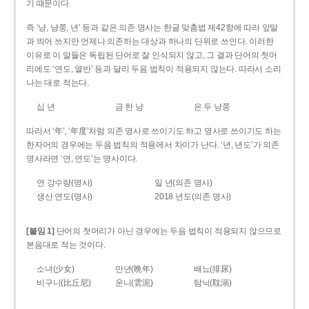
기 때문이다.
즉 ‘냥, 냥쭝, 년’ 등과 같은 의존 명사는 한글 맞춤법 제42항에 따라 앞말
과 띄어 쓰지만 언제나 의존하는 대상과 하나의 단위로 쓰인다. 이러한
이유로 이 말들은 독립된 단어로 잘 인식되지 않고, 그 결과 단어의 첫머
리에도 ‘연도, 열반’ 등과 달리 두음 법칙이 적용되지 않는다. 따라서 소리
나는 대로 적는다.
십 년
금 한 냥
은 두 냥쭝
따라서 ‘年’, ‘年度’처럼 의존 명사로 쓰이기도 하고 명사로 쓰이기도 하는
한자어의 경우에는 두음 법칙의 적용에서 차이가 난다. ‘년, 년도’가 의존
명사라면 ‘연, 연도’는 명사이다.
연 강수량(명사)
일 년(의존 명사)
생산 연도(명사)
2018 년도(의존 명사)
[붙임 1]
단어의 첫머리가 아닌 경우에는 두음 법칙이 적용되지 않으므로
본음대로 적는 것이다.
소녀(少女)
만년(晩年)
배뇨(排尿)
비구니(比丘尼)
운니(雲泥)
탐닉(耽溺)