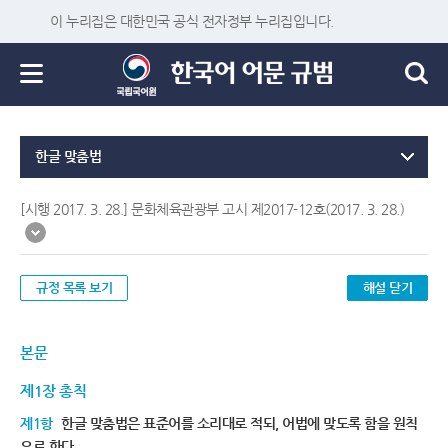
이 누리집은 대한민국 공식 전자정부 누리집입니다.
한글 맞춤법
[시행 2017. 3. 28.] 문화체육관광부 고시 제2017-12호(2017. 3. 28.)
규정 목록 보기
해설 닫기
본문
제1장 총칙
제1항
한글 맞춤법은 표준어를 소리대로 적되, 어법에 맞도록 함을 원칙
으로 한다.