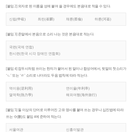
[붙임 2] 외자로 된 이름을 성에 붙여 쓸 경우에도 본음대로 적을 수 있다.
신립(申砬)
최린(崔麟)
채륜(蔡倫)
하륜(河崙)
[붙임 3] 준말에서 본음으로 소리 나는 것은 본음대로 적는다.
국련(국제 연합)
한시련(한국 시각 장애인 연합회)
[붙임 4] 접두사처럼 쓰이는 한자가 붙어서 된 말이나 합성어에서, 뒷말의 첫소리가
‘ㄴ’ 또는 ‘ㄹ’ 소리로 나더라도 두음 법칙에 따라 적는다.
역이용(逆利用)
연이율(年利率)
열역학(熱力學)
해외여행(海外旅行)
[붙임 5] 둘 이상의 단어로 이루어진 고유 명사를 붙여 쓰는 경우나 십진법에 따라
쓰는 수(數)도 붙임 4에 준하여 적는다.
서울여관
신흥이발관