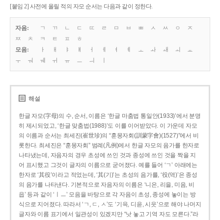
[붙임 2] 사전에 올릴 적의 자모 순서는 다음과 같이 정한다.
자음:
ㄱ
ㄲ
ㄴ
ㄷ
ㄸ
ㄹ
ㅁ
ㅂ
ㅃ
ㅅ
ㅆ
ㅇ
ㅈ
ㅉ
ㅊ
ㅋ
ㅌ
ㅍ
ㅎ
모음:
ㅏ
ㅐ
ㅑ
ㅒ
ㅓ
ㅔ
ㅕ
ㅖ
ㅗ
ㅘ
ㅙ
ㅚ
ㅛ
ㅜ
ㅝ
ㅞ
ㅟ
ㅠ
ㅡ
ㅢ
ㅣ
해설
한글 자모(字母)의 수, 순서, 이름은 ‘한글 마춤법 통일안(1933)’에서 분명
히 제시되었고, ‘한글 맞춤법(1988)’도 이를 이어받았다. 이 가운데 자모
의 이름과 순서는 최세진(崔世珍)의 “훈몽자회(訓蒙字會)(1527)”에서 비
롯한다. 최세진은 “훈몽자회” 범례(凡例)에서 한글 자모의 음가를 한자로
나타냈는데, 자음자의 경우 초성에 쓰인 것과 종성에 쓰인 것을 짝을 지
어 표시했고 그것이 글자의 이름으로 굳어졌다. 예를 들어 ‘ㄱ’ 아래에는
한자로 ‘其役’이라고 적었는데, ‘其(기)’는 초성의 음가를, ‘役(역)’은 종성
의 음가를 나타낸다. 기본적으로 자음자의 이름은 ‘니은, 리을, 미음, 비
읍’ 등과 같이 ‘ㅣㅡ’ 모음을 바탕으로 각 자음이 초성, 종성에 놓이는 방
식으로 지어졌다. 따라서 ‘ㄱ, ㄷ, ㅅ’도 ‘기윽, 디읃, 시읏’으로 해야 나머지
글자와 이름 표기에서 일관성이 있겠지만 “낫 놓고 기역 자도 모른다.”라