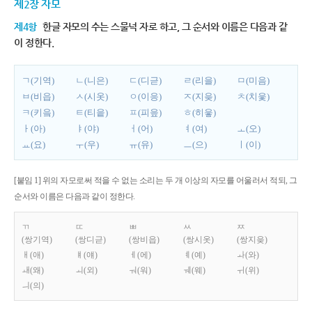
제2장 자모
제4항
한글 자모의 수는 스물넉 자로 하고, 그 순서와 이름은 다음과 같
이 정한다.
ㄱ(기역)
ㄴ(니은)
ㄷ(디귿)
ㄹ(리을)
ㅁ(미음)
ㅂ(비읍)
ㅅ(시옷)
ㅇ(이응)
ㅈ(지읒)
ㅊ(치읓)
ㅋ(키읔)
ㅌ(티읕)
ㅍ(피읖)
ㅎ(히읗)
ㅏ(아)
ㅑ(야)
ㅓ(어)
ㅕ(여)
ㅗ(오)
ㅛ(요)
ㅜ(우)
ㅠ(유)
ㅡ(으)
ㅣ(이)
[붙임 1] 위의 자모로써 적을 수 없는 소리는 두 개 이상의 자모를 어울러서 적되, 그
순서와 이름은 다음과 같이 정한다.
ㄲ
ㄸ
ㅃ
ㅆ
ㅉ
(쌍기역)
(쌍디귿)
(쌍비읍)
(쌍시옷)
(쌍지읒)
ㅐ(애)
ㅒ(얘)
ㅔ(에)
ㅖ(예)
ㅘ(와)
ㅙ(왜)
ㅚ(외)
ㅝ(워)
ㅞ(웨)
ㅟ(위)
ㅢ(의)