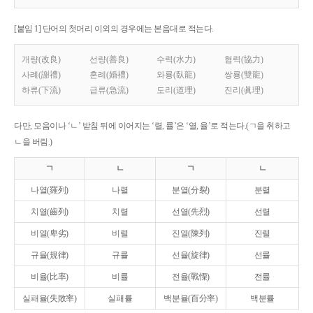
[붙임 1] 단어의 첫머리 이외의 경우에는 본음대로 적는다.
개량(改良)
선량(善良)
수력(水力)
협력(協力)
사례(謝禮)
혼례(婚禮)
와룡(臥龍)
쌍룡(雙龍)
하류(下流)
급류(急流)
도리(道理)
진리(眞理)
다만, 모음이나 ‘ㄴ’ 받침 뒤에 이어지는 ‘렬, 률’은 ‘열, 율’로 적는다.(ㄱ을 취하고
ㄴ을 버림.)
ㄱ
ㄴ
ㄱ
ㄴ
나열(羅列)
나렬
분열(分裂)
분렬
치열(齒列)
치렬
선열(先烈)
선렬
비열(卑劣)
비렬
진열(陳列)
진렬
규율(規律)
규률
선율(旋律)
선률
비율(比率)
비률
전율(戰慄)
전률
실패율(失敗率)
실패률
백분율(百分率)
백분률