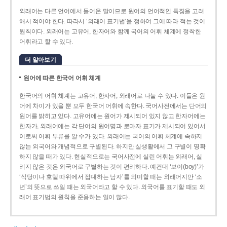
외래어는 다른 언어에서 들어온 말이므로 원어의 언어적인 특징을 고려
해서 적어야 한다. 따라서 ‘외래어 표기법’을 정하여 그에 따라 적는 것이
원칙이다. 외래어는 고유어, 한자어와 함께 국어의 어휘 체계에 정착한
어휘라고 할 수 있다.
더 알아보기
원어에 따른 한국어 어휘 체계
한국어의 어휘 체계는 고유어, 한자어, 외래어로 나눌 수 있다. 이들은 원
어에 차이가 있을 뿐 모두 한국어 어휘에 속한다. 국어사전에서는 단어의
원어를 밝히고 있다. 고유어에는 원어가 제시되어 있지 않고 한자어에는
한자가, 외래어에는 각 단어의 원어명과 로마자 표기가 제시되어 있어서
이로써 어휘 부류를 알 수가 있다. 외래어는 국어의 어휘 체계에 속하지
않는 외국어와 개념적으로 구별된다. 하지만 실생활에서 그 구별이 명확
하지 않을 때가 있다. 현실적으로는 국어사전에 실린 어휘는 외래어, 실
리지 않은 것은 외국어로 구별하는 것이 편리하다. 예컨대 ‘보이(boy)’가
‘식당이나 호텔 따위에서 접대하는 남자’를 의미할 때는 외래어지만 ‘소
년’의 뜻으로 쓰일 때는 외국어라고 할 수 있다. 외국어를 표기할 때도 외
래어 표기법의 원칙을 준용하는 일이 많다.