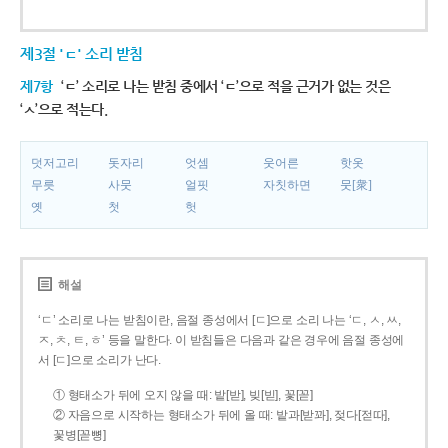
제3절 'ㄷ' 소리 받침
제7항
‘ㄷ’ 소리로 나는 받침 중에서 ‘ㄷ’으로 적을 근거가 없는 것은
‘ㅅ’으로 적는다.
덧저고리
돗자리
엇셈
웃어른
핫옷
무릇
사뭇
얼핏
자칫하면
뭇[衆]
옛
첫
헛
해설
‘ㄷ’ 소리로 나는 받침이란, 음절 종성에서 [ㄷ]으로 소리 나는 ‘ㄷ, ㅅ, ㅆ,
ㅈ, ㅊ, ㅌ, ㅎ’ 등을 말한다. 이 받침들은 다음과 같은 경우에 음절 종성에
서 [ㄷ]으로 소리가 난다.
① 형태소가 뒤에 오지 않을 때: 밭[받], 빚[빋], 꽃[꼳]
② 자음으로 시작하는 형태소가 뒤에 올 때: 밭과[받꽈], 젖다[젇따],
꽃병[꼳뼝]