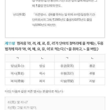
상 구분한 일 년 동안의 기간. 또는 앞의 말에 해당하는 그
해. ¶ 졸업 연도/제작 연도.
년도(年度)
「의존명사」((해를 뜻하는 말 뒤에 쓰여)) 일정한 기간
단위로서의 그해. ¶ 1985년도 출생자/1970년도 졸업
식/1990년도 예산안.
제11항
한자음 ‘랴, 려, 례, 료, 류, 리’가 단어의 첫머리에 올 적에는, 두음
법칙에 따라 ‘야, 여, 예, 요, 유, 이’로 적는다.(ㄱ을 취하고, ㄴ을 버림.)
ㄱ
ㄴ
ㄱ
ㄴ
양심(良心)
량심
용궁(龍宮)
룡궁
역사(歷史)
력사
유행(流行)
류행
예의(禮儀)
례의
이발(理髮)
리발
다만, 다음과 같은 의존 명사는 본음대로 적는다.
리(里): 몇 리냐?
리(理): 그럴 리가 없다.