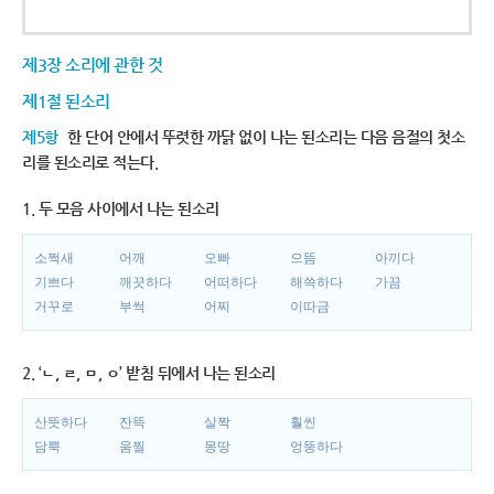
제3장 소리에 관한 것
제1절 된소리
제5항
한 단어 안에서 뚜렷한 까닭 없이 나는 된소리는 다음 음절의 첫소
리를 된소리로 적는다.
1. 두 모음 사이에서 나는 된소리
소쩍새
어깨
오빠
으뜸
아끼다
기쁘다
깨끗하다
어떠하다
해쓱하다
가끔
거꾸로
부썩
어찌
이따금
2. ‘ㄴ, ㄹ, ㅁ, ㅇ’ 받침 뒤에서 나는 된소리
산뜻하다
잔뜩
살짝
훨씬
담뿍
움찔
몽땅
엉뚱하다