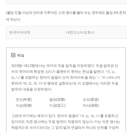
[붙임 3] 둘 이상의 단어로 이루어진 고유 명사를 붙여 쓰는 경우에도 붙임 2에 준하
여 적는다.
한국여자대학
대한요소비료회사
해설
제10항~제12항에서는 국어의 두음 법칙을 규정하였다. 두음 법칙은 단
어의 첫머리에 특정한 소리가 출현하지 못하는 현상을 말한다. ‘녀, 뇨,
뉴, 니’를 포함하는 한자어 음절이 단어 첫머리에 올 때는 ‘ㄴ’이 나타나지
못하여 ‘여, 요, 유, 이’의 형태로 실현되는데, 이 조항에서는 이러한 두음
법칙의 내용을 규정하였다.
연도(年度)
열반(涅槃)
요도(尿道)
이승(尼僧)
이공(泥工)
익사(溺死)
그런데 여기에는 예외가 있다. 한자어 음절이 ‘녀, 뇨, 뉴, 니’를 포함하고
있더라도 의존 명사에는 두음 법칙이 적용되지 않는다. 이는 의존 명사는
독립적으로 쓰이기보다는 그 앞의 말과 연결되어 하나의 단위를 구성하