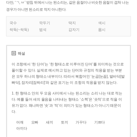
다만, ‘ㄱ, ㅂ’ 받침 뒤에서 나는 된소리는, 같은 음절이나 비슷한 음절이 겹쳐 나는
경우가 아니면 된소리로 적지 아니한다.
국수
깍두기
딱지
색시
싹둑(~싹둑)
법석
갑자기
몹시
해설
이 조항에서 ‘한 단어’는 ‘한 형태소로 이루어진 단어’를 의미하는 것으로
풀이할 수 있다. 실제로 예시하고 있는 단어와 규정의 적용을 받는 부분
은 모두 하나의 형태소 내부이다. 따라서 복합어인 ‘눈곱[눈꼽], 발바닥[발
빠닥], 잠자리[잠짜리]’와 같은 표기는 이 조항의 적용을 받지 않는다.
1. 한 형태소 안의 두 모음 사이에서 나는 된소리는 소리 나는 대로 적는
다. 예를 들어 새의 울음을 나타내는 형태소 ‘소쩍’은 ‘솟적’으로 적을 이
유가 없다. 왜냐하면 ‘솟’과 ‘적’이 의미가 있는 형태소가 아니기 때문이
다.
어깨
오빠
새끼
토끼
가꾸다
기쁘다
아끼다