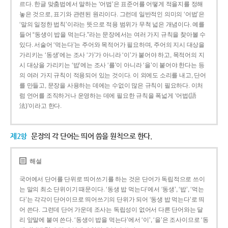
르다. 한글 맞춤법에서 말하는 ‘어법’은 표준어를 어떻게 적을지를 정해
놓은 것으로, 표기와 관련된 원리이다. 그런데 일반적인 의미의 ‘어법’은
‘말의 일정한 법칙’이라는 뜻으로 적용 범위가 무척 넓은 개념이다. 예를
들어 “동생이 밥을 먹는다.”라는 문장에서는 여러 가지 규칙을 찾아볼 수
있다. 서술어 ‘먹는다’는 주어와 목적어가 필요하며, 주어의 지시 대상을
가리키는 ‘동생’에는 조사 ‘가’가 아니라 ‘이’가 붙어야 하고, 목적어의 지
시 대상을 가리키는 ‘밥’에는 조사 ‘를’이 아니라 ‘을’이 붙어야 한다는 등
의 여러 가지 규칙이 적용되어 있는 것이다. 이 외에도 소리를 내고, 단어
를 만들고, 문장을 사용하는 데에는 수없이 많은 규칙이 필요하다. 이처
럼 언어를 조직하거나 운영하는 데에 필요한 규칙을 폭넓게 ‘어법(語
法)’이라고 한다.
제2항
문장의 각 단어는 띄어 씀을 원칙으로 한다.
해설
국어에서 단어를 단위로 띄어쓰기를 하는 것은 단어가 독립적으로 쓰이
는 말의 최소 단위이기 때문이다. ‘동생 밥 먹는다’에서 ‘동생’, ‘밥’, ‘먹는
다’는 각각이 단어이므로 띄어쓰기의 단위가 되어 ‘동생 밥 먹는다’로 띄
어 쓴다. 그런데 단어 가운데 조사는 독립성이 없어서 다른 단어와는 달
리 앞말에 붙여 쓴다. ‘동생이 밥을 먹는다’에서 ‘이’, ‘을’은 조사이므로 ‘동