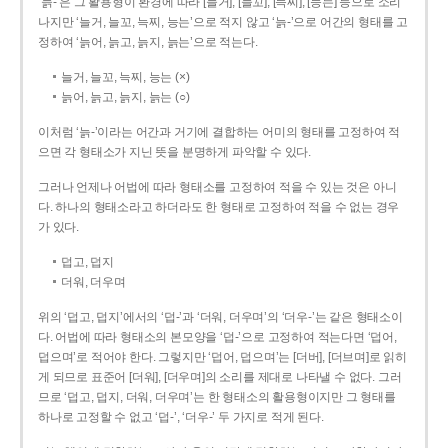
‘늙-’은 그 활용형이 환경에 따라 [늘거], [늘꼬], [늑찌], [능는] 등으로 소리
나지만 ‘늘거, 늘꼬, 늑찌, 능는’으로 적지 않고 ‘늙-’으로 어간의 형태를 고
정하여 ‘늙어, 늙고, 늙지, 늙는’으로 적는다.
늘거, 늘꼬, 늑찌, 능는 (×)
늙어, 늙고, 늙지, 늙는 (○)
이처럼 ‘늙-­’이라는 어간과 거기에 결합하는 어미의 형태를 고정하여 적
으면 각 형태소가 지닌 뜻을 분명하게 파악할 수 있다.
그러나 언제나 어법에 따라 형태소를 고정하여 적을 수 있는 것은 아니
다. 하나의 형태소라고 하더라도 한 형태로 고정하여 적을 수 없는 경우
가 있다.
덥고, 덥지
더워, 더우며
위의 ‘덥고, 덥지’에서의 ‘덥-­’과 ‘더워, 더우며’의 ‘더우-­’는 같은 형태소이
다. 어법에 따라 형태소의 본모양을 ‘덥-­’으로 고정하여 적는다면 ‘덥어,
덥으며’로 적어야 한다. 그렇지만 ‘덥어, 덥으며’는 [더버], [더브며]로 읽히
게 되므로 표준어 [더워], [더우며]의 소리를 제대로 나타낼 수 없다. 그러
므로 ‘덥고, 덥지, 더워, 더우며’는 한 형태소의 활용형이지만 그 형태를
하나로 고정할 수 없고 ‘덥-’, ‘더우-’ 두 가지로 적게 된다.