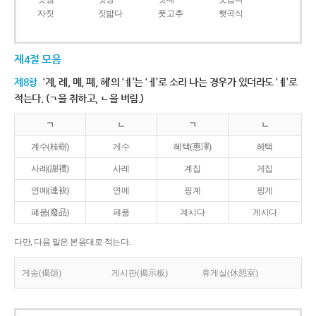
자칫
짓밟다
풋고추
햇곡식
제4절 모음
제8항
‘계, 례, 몌, 폐, 혜’의 ‘ㅖ’는 ‘ㅔ’로 소리 나는 경우가 있더라도 ‘ㅖ’로
적는다. (ㄱ을 취하고, ㄴ을 버림.)
ㄱ
ㄴ
ㄱ
ㄴ
계수(桂樹)
게수
혜택(惠澤)
헤택
사례(謝禮)
사레
계집
게집
연몌(連袂)
연메
핑계
핑게
폐품(廢品)
페품
계시다
게시다
다만, 다음 말은 본음대로 적는다.
게송(偈頌)
게시판(揭示板)
휴게실(休憩室)