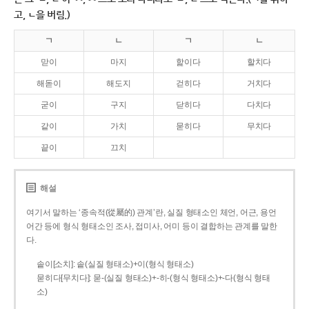
고, ㄴ을 버림.)
ㄱ
ㄴ
ㄱ
ㄴ
맏이
마지
핥이다
할치다
해돋이
해도지
걷히다
거치다
굳이
구지
닫히다
다치다
같이
가치
묻히다
무치다
끝이
끄치
해설
여기서 말하는 ‘종속적(從屬的) 관계’란, 실질 형태소인 체언, 어근, 용언
어간 등에 형식 형태소인 조사, 접미사, 어미 등이 결합하는 관계를 말한
다.
솥이[소치]: 솥(실질 형태소)+이(형식 형태소)
묻히다[무치다]: 묻­-(실질 형태소)+­-히­-(형식 형태소)+-다(형식 형태
소)