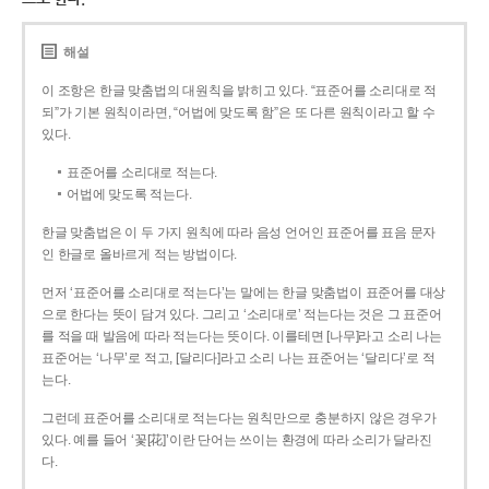
해설
이 조항은 한글 맞춤법의 대원칙을 밝히고 있다. “표준어를 소리대로 적
되”가 기본 원칙이라면, “어법에 맞도록 함”은 또 다른 원칙이라고 할 수
있다.
표준어를 소리대로 적는다.
어법에 맞도록 적는다.
한글 맞춤법은 이 두 가지 원칙에 따라 음성 언어인 표준어를 표음 문자
인 한글로 올바르게 적는 방법이다.
먼저 ‘표준어를 소리대로 적는다’는 말에는 한글 맞춤법이 표준어를 대상
으로 한다는 뜻이 담겨 있다. 그리고 ‘소리대로’ 적는다는 것은 그 표준어
를 적을 때 발음에 따라 적는다는 뜻이다. 이를테면 [나무]라고 소리 나는
표준어는 ‘나무’로 적고, [달리다]라고 소리 나는 표준어는 ‘달리다’로 적
는다.
그런데 표준어를 소리대로 적는다는 원칙만으로 충분하지 않은 경우가
있다. 예를 들어 ‘꽃[花]’이란 단어는 쓰이는 환경에 따라 소리가 달라진
다.