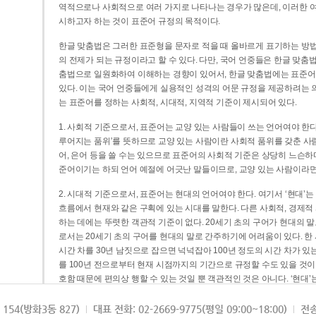
역적으로나 사회적으로 여러 가지로 나타나는 경우가 많은데, 이러한 여
시하고자 하는 것이 표준어 규정의 목적이다.
한글 맞춤법은 그러한 표준형을 문자로 적을 때 올바르게 표기하는 방법
의 전제가 되는 규정이라고 할 수 있다. 다만, 국어 언중들은 한글 맞춤
춤법으로 일원화하여 이해하는 경향이 있어서, 한글 맞춤법에는 표준어
있다. 이는 국어 언중들에게 실용적인 성격의 어문 규정을 제공하려는 
는 표준어를 정하는 사회적, 시대적, 지역적 기준이 제시되어 있다.
1. 사회적 기준으로서, 표준어는 교양 있는 사람들이 쓰는 언어여야 한다
루어지는 품위’를 뜻하므로 교양 있는 사람이란 사회적 품위를 갖춘 사람
어, 은어 등을 쓸 수는 있으므로 표준어의 사회적 기준은 상당히 느슨하다고
준어이기는 하되 언어 예절에 어긋난 말들이므로, 교양 있는 사람이라면
2. 시대적 기준으로서, 표준어는 현대의 언어여야 한다. 여기서 ‘현대
흐름에서 현재와 같은 구획에 있는 시대를 말한다. 다른 사회적, 경제적
하는 데에는 뚜렷한 객관적 기준이 없다. 20세기 초의 구어가 현대의 말
로서는 20세기 초의 구어를 현대의 말로 간주하기에 어려움이 있다. 한
시간 차를 30년 남짓으로 잡으면 넉넉잡아 100년 정도의 시간 차가 있
를 100년 전으로부터 현재 시점까지의 기간으로 규정할 수도 있을 것이다
호함 때문에 편의상 행할 수 있는 것일 뿐 객관적인 것은 아니다. ‘현대
3. 지역적 기준으로서, 표준어는 서울말이어야 한다. 이는 표준어의 공
154(방화3동 827)
대표 전화: 02-2669-9775(평일 09:00~18:00)
전송