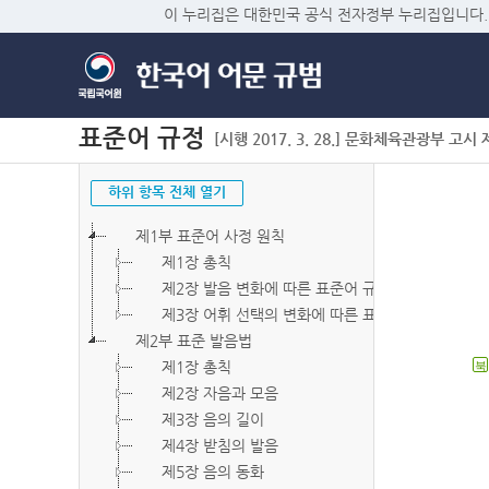
이 누리집은 대한민국 공식 전자정부 누리집입니다.
표준어 규정
[시행 2017. 3. 28.] 문화체육관광부 고시 제2
하위 항목 전체 열기
제1부 표준어 사정 원칙
제1장 총칙
제2장 발음 변화에 따른 표준어 규정
제3장 어휘 선택의 변화에 따른 표준어 규정
제2부 표준 발음법
제1장 총칙
북
제2장 자음과 모음
제3장 음의 길이
제4장 받침의 발음
제5장 음의 동화