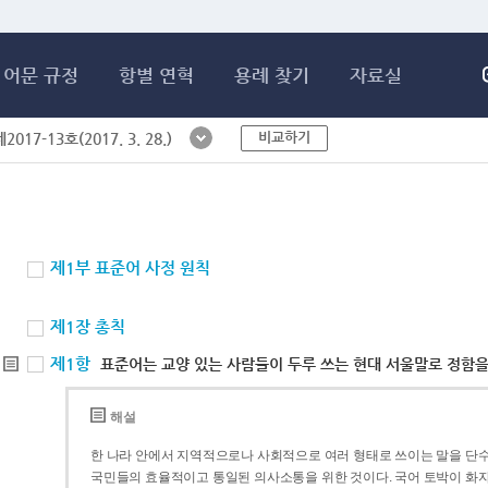
메인콘텐츠 바로가기
어문 규정
항별 연혁
용례 찾기
자료실
비교하기
017-13호(2017. 3. 28.)
제1부 표준어 사정 원칙
제1장 총칙
제1항
표준어는 교양 있는 사람들이 두루 쓰는 현대 서울말로 정함을
해설
한 나라 안에서 지역적으로나 사회적으로 여러 형태로 쓰이는 말을 단수
국민들의 효율적이고 통일된 의사소통을 위한 것이다. 국어 토박이 화자