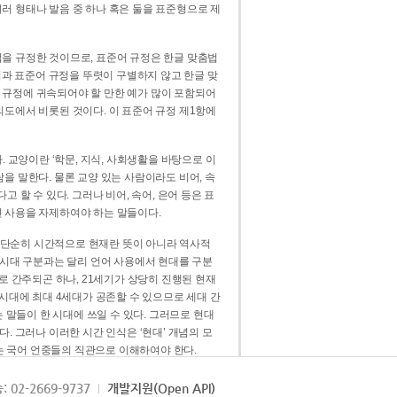
러 형태나 발음 중 하나 혹은 둘을 표준형으로 제
을 규정한 것이므로, 표준어 규정은 한글 맞춤법
법과 표준어 규정을 뚜렷이 구별하지 않고 한글 맞
 규정에 귀속되어야 할 만한 예가 많이 포함되어
의도에서 비롯된 것이다. 이 표준어 규정 제1항에
. 교양이란 ‘학문, 지식, 사회생활을 바탕으로 이
을 말한다. 물론 교양 있는 사람이라도 비어, 속
 할 수 있다. 그러나 비어, 속어, 은어 등은 표
 사용을 자제하여야 하는 말들이다.
’는 단순히 시간적으로 현재란 뜻이 아니라 역사적
 시대 구분과는 달리 언어 사용에서 현대를 구분
로 간주되곤 하나, 21세기가 상당히 진행된 현재
 시대에 최대 4세대가 공존할 수 있으므로 세대 간
는 말들이 한 시대에 쓰일 수 있다. 그러므로 현대
. 그러나 이러한 시간 인식은 ‘현대’ 개념의 모
’는 국어 언중들의 직관으로 이해하여야 한다.
용어적 성격을 가장 크게 드러내 주는 기준이다.
: 02-2669-9737
개발지원(Open API)